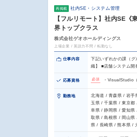
社内SE・システム管理
再掲載
【フルリモート】社内SE《東証
界トップクラス
株式会社ゲオホールディングス
上場企業
英語力不問
転勤なし
下記いずれかの課（グ
仕事内容
織】 ■店舗システム開
必須
・VisualStud
応募資格
北海道 / 青森県 / 岩手県
勤務地
玉県 / 千葉県 / 東京都 
阜県 / 静岡県 / 愛知県 
取県 / 島根県 / 岡山県 
県 / 長崎県 / 熊本県 /