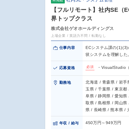
再掲載
【フルリモート】社内SE（EC
界トップクラス
株式会社ゲオホールディングス
上場企業
英語力不問
転勤なし
ECシステム課の(1)(
仕事内容
状システムを理解した
必須
・VisualStud
応募資格
北海道 / 青森県 / 岩手県
勤務地
玉県 / 千葉県 / 東京都 
阜県 / 静岡県 / 愛知県 
取県 / 島根県 / 岡山県 
県 / 長崎県 / 熊本県 /
450万円～949万円
年収 / 給与