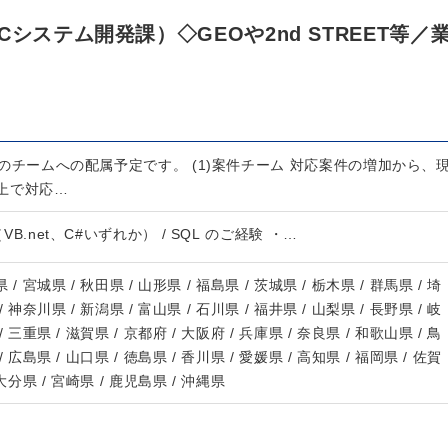
システム開発課）◇GEOや2nd STREET等／
3)のチームへの配属予定です。 (1)案件チーム 対応案件の増加から、
上で対応…
io（VB.net、C#いずれか） / SQL のご経験 ・…
 / 宮城県 / 秋田県 / 山形県 / 福島県 / 茨城県 / 栃木県 / 群馬県 / 埼
/ 神奈川県 / 新潟県 / 富山県 / 石川県 / 福井県 / 山梨県 / 長野県 / 岐
/ 三重県 / 滋賀県 / 京都府 / 大阪府 / 兵庫県 / 奈良県 / 和歌山県 / 鳥
/ 広島県 / 山口県 / 徳島県 / 香川県 / 愛媛県 / 高知県 / 福岡県 / 佐賀
 大分県 / 宮崎県 / 鹿児島県 / 沖縄県