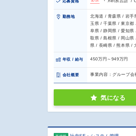
必須
・.net系言語
応募資格
北海道 / 青森県 / 岩手県
勤務地
玉県 / 千葉県 / 東京都 
阜県 / 静岡県 / 愛知県 
取県 / 島根県 / 岡山県 
県 / 長崎県 / 熊本県 /
450万円～949万円
年収 / 給与
事業内容：グループ会社
会社概要
気になる
社内SE・システム管理