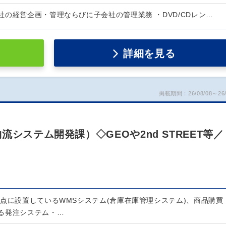
の経営企画・管理ならびに子会社の管理業務 ・DVD/CDレン…
詳細を見る
掲載期間：26/08/08～26/
システム開発課）◇GEOや2nd STREET等／
拠点に設置しているWMSシステム(倉庫在庫管理システム)、商品購買
る発注システム・…