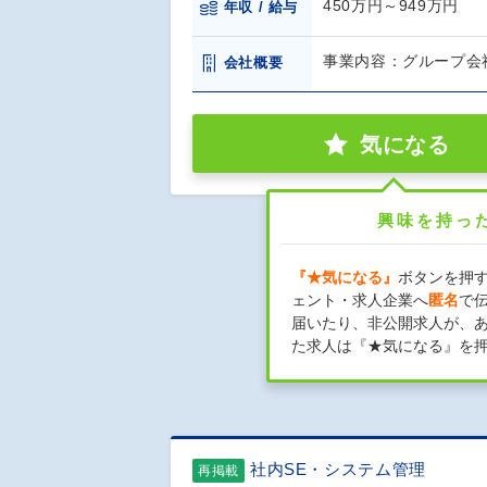
450万円～949万円
年収 / 給与
事業内容：グループ会社
会社概要
気になる
興味を持っ
『★気になる』
ボタンを押
ェント・求人企業へ
匿名
で
届いたり、非公開求人が、
た求人は『★気になる』を
社内SE・システム管理
再掲載