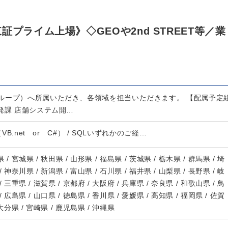
プライム上場》◇GEOや2nd STREET等／業
ループ）へ所属いただき、各領域を担当いただきます。 【配属予定
発課 店舗システム開…
io（VB.net or C#） / SQLいずれかのご経…
 / 宮城県 / 秋田県 / 山形県 / 福島県 / 茨城県 / 栃木県 / 群馬県 / 埼
/ 神奈川県 / 新潟県 / 富山県 / 石川県 / 福井県 / 山梨県 / 長野県 / 岐
/ 三重県 / 滋賀県 / 京都府 / 大阪府 / 兵庫県 / 奈良県 / 和歌山県 / 鳥
/ 広島県 / 山口県 / 徳島県 / 香川県 / 愛媛県 / 高知県 / 福岡県 / 佐賀
 大分県 / 宮崎県 / 鹿児島県 / 沖縄県