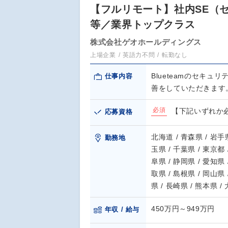
【フルリモート】社内SE（セキ
等／業界トップクラス
株式会社ゲオホールディングス
上場企業
英語力不問
転勤なし
Blueteamのセキ
仕事内容
善をしていただきます
必須
【下記いずれか必
応募資格
北海道 / 青森県 / 岩手県
勤務地
玉県 / 千葉県 / 東京都 
阜県 / 静岡県 / 愛知県 
取県 / 島根県 / 岡山県 
県 / 長崎県 / 熊本県 /
450万円～949万円
年収 / 給与