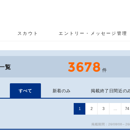
スカウト
エントリー・メッセージ管理
3678
一覧
件
すべて
新着のみ
掲載終了日間近の
1
2
3
…
74
掲載期間：26/08/08～26/