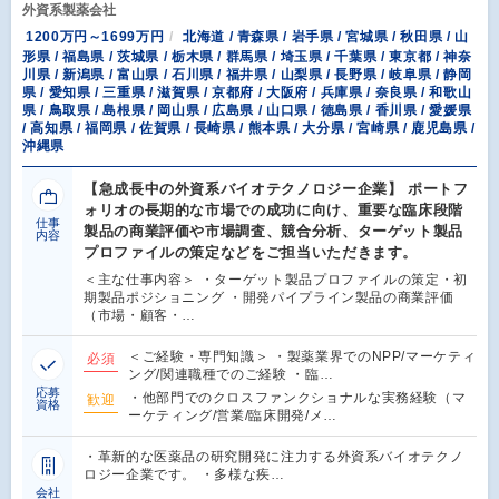
外資系製薬会社
1200万円～1699万円
北海道 / 青森県 / 岩手県 / 宮城県 / 秋田県 / 山
形県 / 福島県 / 茨城県 / 栃木県 / 群馬県 / 埼玉県 / 千葉県 / 東京都 / 神奈
川県 / 新潟県 / 富山県 / 石川県 / 福井県 / 山梨県 / 長野県 / 岐阜県 / 静岡
県 / 愛知県 / 三重県 / 滋賀県 / 京都府 / 大阪府 / 兵庫県 / 奈良県 / 和歌山
県 / 鳥取県 / 島根県 / 岡山県 / 広島県 / 山口県 / 徳島県 / 香川県 / 愛媛県
/ 高知県 / 福岡県 / 佐賀県 / 長崎県 / 熊本県 / 大分県 / 宮崎県 / 鹿児島県 /
沖縄県
【急成長中の外資系バイオテクノロジー企業】 ポートフ
ォリオの長期的な市場での成功に向け、重要な臨床段階
仕事
製品の商業評価や市場調査、競合分析、ターゲット製品
内容
プロファイルの策定などをご担当いただきます。
＜主な仕事内容＞ ・ターゲット製品プロファイルの策定・初
期製品ポジショニング ・開発パイプライン製品の商業評価
（市場・顧客・…
＜ご経験・専門知識＞ ・製薬業界でのNPP/マーケティ
必須
ング/関連職種でのご経験 ・臨…
応募
・他部門でのクロスファンクショナルな実務経験（マ
歓迎
資格
ーケティング/営業/臨床開発/メ…
・革新的な医薬品の研究開発に注力する外資系バイオテクノ
ロジー企業です。 ・多様な疾…
会社