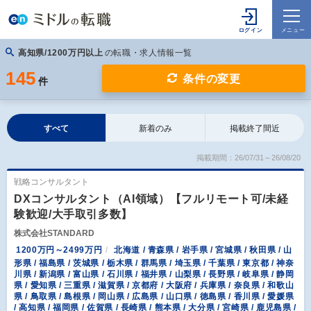
高知県/1200万円以上
の転職・求人情報一覧
145
条件の変更
件
すべて
新着のみ
掲載終了間近
掲載期間：26/07/31～26/08/20
戦略コンサルタント
DXコンサルタント（AI領域）【フルリモート可/未経
験歓迎/大手取引多数】
株式会社STANDARD
1200万円～2499万円
北海道 / 青森県 / 岩手県 / 宮城県 / 秋田県 / 山
形県 / 福島県 / 茨城県 / 栃木県 / 群馬県 / 埼玉県 / 千葉県 / 東京都 / 神奈
川県 / 新潟県 / 富山県 / 石川県 / 福井県 / 山梨県 / 長野県 / 岐阜県 / 静岡
県 / 愛知県 / 三重県 / 滋賀県 / 京都府 / 大阪府 / 兵庫県 / 奈良県 / 和歌山
県 / 鳥取県 / 島根県 / 岡山県 / 広島県 / 山口県 / 徳島県 / 香川県 / 愛媛県
/ 高知県 / 福岡県 / 佐賀県 / 長崎県 / 熊本県 / 大分県 / 宮崎県 / 鹿児島県 /