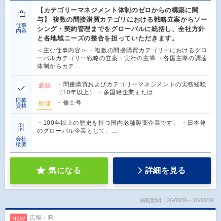
【カテゴリーマネジメント体制のゼロからの構築に関
与】 複数の間接購買カテゴリにおける戦略立案からソー
仕事
シング・契約管理までをグローバルに統括し、全社方針
内容
と各地域ニーズの整合を担っていただきます。
＜主な仕事内容＞ ・複数の間接購買カテゴリーにおけるグロ
ーバルカテゴリー戦略の立案・実行の主導 ・各国主導の調達
体制からカテ…
・間接購買およびカテゴリーマネジメントの実務経験
必須
（10年以上） ・多国籍企業または…
応募
・修士号
歓迎
資格
・100年以上の歴史を持つ国内老舗製薬企業です。 ・日本発
のグローバル企業として、…
会社
概要
気になる
詳細を見る
掲載期間：26/08/06～26/08/19
広報・IR
NEW