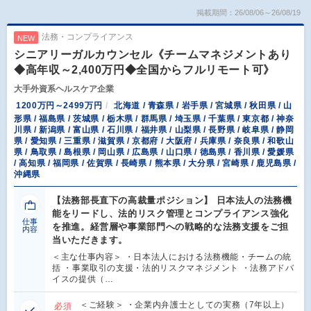
掲載期間：26/08/06～26/08/19
法務・コンプライアンス
NEW
シニアリーガルカウンセル《チームマネジメントあり
◆高年収～2,400万円◆全国からフルリモート可》
大手外資系ヘルスケア企業
1200万円～2499万円
北海道 / 青森県 / 岩手県 / 宮城県 / 秋田県 / 山
形県 / 福島県 / 茨城県 / 栃木県 / 群馬県 / 埼玉県 / 千葉県 / 東京都 / 神奈
川県 / 新潟県 / 富山県 / 石川県 / 福井県 / 山梨県 / 長野県 / 岐阜県 / 静岡
県 / 愛知県 / 三重県 / 滋賀県 / 京都府 / 大阪府 / 兵庫県 / 奈良県 / 和歌山
県 / 鳥取県 / 島根県 / 岡山県 / 広島県 / 山口県 / 徳島県 / 香川県 / 愛媛県
/ 高知県 / 福岡県 / 佐賀県 / 長崎県 / 熊本県 / 大分県 / 宮崎県 / 鹿児島県 /
沖縄県
【法務部長直下の高裁量ポジション】 日本法人の法務機
能をリードし、法的リスク管理とコンプライアンス強化
仕事
を推進。経営層や事業部門への戦略的な法務支援をご担
内容
当いただきます。
＜主な仕事内容＞ ・日本法人における法務機能・チームの統
括 ・事業取引の支援・法的リスクマネジメント ・法務アドバ
イスの提供（…
＜ご経験＞ ・企業内弁護士としての実務（7年以上）
必須