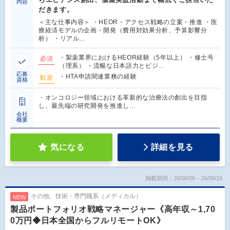
内容
だきます。
＜主な仕事内容＞ ・HEOR・アクセス戦略の立案・推進 ・医
療経済モデルの企画・開発（費用対効果分析、予算影響分
析） ・リアル…
・製薬業界におけるHEOR経験（5年以上） ・修士号
必須
（理系） ・流暢な日本語力とビジ…
応募
・HTA申請関連業務の経験
歓迎
資格
・オンコロジー領域における革新的な治療法の創出を目指
し、最先端の研究開発を推進し…
会社
概要
気になる
詳細を見る
掲載期間：26/08/06～26/08/19
その他、技術・専門職系（メディカル）
NEW
製品ポートフォリオ戦略マネージャー《高年収～1,70
0万円◆日本全国からフルリモートOK》