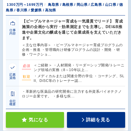
1300万円～1699万円
鳥取県 / 島根県 / 岡山県 / 広島県 / 山口県 / 徳
島県 / 香川県 / 愛媛県 / 高知県
【ピープルマネージャー育成を一気通貫でリード】 育成
施策の企画から実行・効果測定までを主導し、DEI&B推
仕事
進や企業文化の醸成を通じて企業成長を支えていただき
内容
ます。
＜主な仕事内容＞ ・ピープルマネージャー育成プログラムの
企画・推進 ・管理職向け研修プログラムの設計・開発 ・研
修・ワークショ…
＜ご経験＞ ・人材開発・リーダーシップ開発/トレーニ
必須
ング領域の実務（8～10年以上…
応募
・メディカルまたは関連分野の学位 ・コーチング、SL
歓迎
資格
II、DiSC等のトレーナー認…
・革新的な医薬品の研究開発に注力する外資系バイオテクノ
ロジー企業です。 ・多様な疾…
会社
概要
気になる
詳細を見る