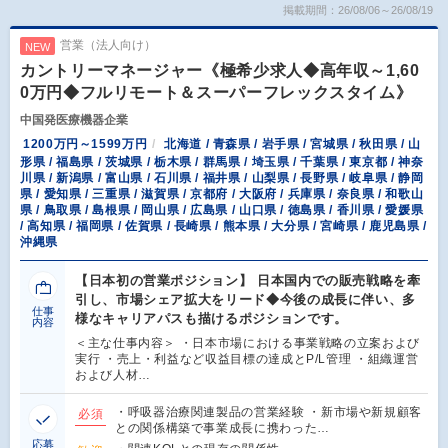
掲載期間：26/08/06～26/08/19
営業（法人向け）
NEW
カントリーマネージャー《極希少求人◆高年収～1,60
0万円◆フルリモート＆スーパーフレックスタイム》
中国発医療機器企業
1200万円～1599万円
北海道 / 青森県 / 岩手県 / 宮城県 / 秋田県 / 山
形県 / 福島県 / 茨城県 / 栃木県 / 群馬県 / 埼玉県 / 千葉県 / 東京都 / 神奈
川県 / 新潟県 / 富山県 / 石川県 / 福井県 / 山梨県 / 長野県 / 岐阜県 / 静岡
県 / 愛知県 / 三重県 / 滋賀県 / 京都府 / 大阪府 / 兵庫県 / 奈良県 / 和歌山
県 / 鳥取県 / 島根県 / 岡山県 / 広島県 / 山口県 / 徳島県 / 香川県 / 愛媛県
/ 高知県 / 福岡県 / 佐賀県 / 長崎県 / 熊本県 / 大分県 / 宮崎県 / 鹿児島県 /
沖縄県
【日本初の営業ポジション】 日本国内での販売戦略を牽
引し、市場シェア拡大をリード◆今後の成長に伴い、多
仕事
様なキャリアパスも描けるポジションです。
内容
＜主な仕事内容＞ ・日本市場における事業戦略の立案および
実行 ・売上・利益など収益目標の達成とP/L管理 ・組織運営
および人材…
・呼吸器治療関連製品の営業経験 ・新市場や新規顧客
必須
との関係構築で事業成長に携わった…
応募