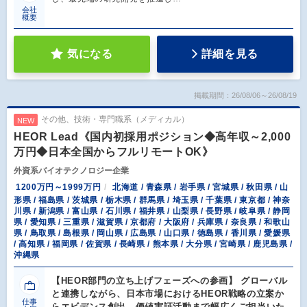
会社
概要
気になる
詳細を見る
掲載期間：26/08/06～26/08/19
その他、技術・専門職系（メディカル）
NEW
HEOR Lead《国内初採用ポジション◆高年収～2,000
万円◆日本全国からフルリモートOK》
外資系バイオテクノロジー企業
1200万円～1999万円
北海道 / 青森県 / 岩手県 / 宮城県 / 秋田県 / 山
形県 / 福島県 / 茨城県 / 栃木県 / 群馬県 / 埼玉県 / 千葉県 / 東京都 / 神奈
川県 / 新潟県 / 富山県 / 石川県 / 福井県 / 山梨県 / 長野県 / 岐阜県 / 静岡
県 / 愛知県 / 三重県 / 滋賀県 / 京都府 / 大阪府 / 兵庫県 / 奈良県 / 和歌山
県 / 鳥取県 / 島根県 / 岡山県 / 広島県 / 山口県 / 徳島県 / 香川県 / 愛媛県
/ 高知県 / 福岡県 / 佐賀県 / 長崎県 / 熊本県 / 大分県 / 宮崎県 / 鹿児島県 /
沖縄県
【HEOR部門の立ち上げフェーズへの参画】 グローバル
と連携しながら、日本市場におけるHEOR戦略の立案か
仕事
らエビデンス創出、価値実証活動まで幅広くご担当いた