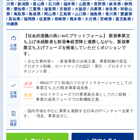
川県 / 新潟県 / 富山県 / 石川県 / 福井県 / 山梨県 / 長野県 / 岐阜県 / 静岡
県 / 愛知県 / 三重県 / 滋賀県 / 京都府 / 大阪府 / 兵庫県 / 奈良県 / 和歌山
県 / 鳥取県 / 島根県 / 岡山県 / 広島県 / 山口県 / 徳島県 / 香川県 / 愛媛県
/ 高知県 / 福岡県 / 佐賀県 / 長崎県 / 熊本県 / 大分県 / 宮崎県 / 鹿児島県 /
沖縄県
【社会的意義の高いtoCプラットフォーム】 新規事業立
ち上げ未経験者も歓迎◆経営陣と連携しながら、新規事
仕事
業立ち上げフェーズを推進していただくポジションで
内容
す。
＜主な仕事内容＞ ・新規事業の企画立案、事業戦略の策定 ・
プロダクト戦略、ロードマップの設計・実行 ・プロダクトマ
ネジメント業…
・Web/アプリ領域のプロダクトマネージャーとしての
必須
事業立ち上げ/既存事業成長推…
応募
・ゼロイチフェーズでの事業責任者としてのご経験 ・
歓迎
資格
事業の成長フェーズでの新機能立案…
・国内市場を中心に事業を展開する日本のITベンチャー企業で
す。 ・現在、事業拡大に…
会社
概要