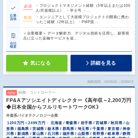
・プロジェクトマネジメント経験（5年以上または100
必須
人/月規模以上） ・学士号 ・…
応募
・エンジニアとして大規模プロジェクトの開発に携わ
歓迎
資格
ったご経験（2年以上） ・PMP資…
＜企業概要＞ データ解析力、デジタル技術を活用し、顧客視
点に立った金融サービスを追…
会社
概要
気になる
詳細を見る
掲載期間：26/08/06～26/08/19
財務・コントローラー
NEW
FP&Aアソシエイトディレクター《高年収～2,200万円
◆日本全国からフルリモートワークOK》
外資系バイオテクノロジー企業
1200万円～2499万円
北海道 / 青森県 / 岩手県 / 宮城県 / 秋田県 / 山
形県 / 福島県 / 茨城県 / 栃木県 / 群馬県 / 埼玉県 / 千葉県 / 東京都 / 神奈
川県 / 新潟県 / 富山県 / 石川県 / 福井県 / 山梨県 / 長野県 / 岐阜県 / 静岡