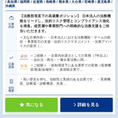
/ 高知県 / 福岡県 / 佐賀県 / 長崎県 / 熊本県 / 大分県 / 宮崎県 / 鹿児島県 /
沖縄県
【法務部長直下の高裁量ポジション】 日本法人の法務機
能をリードし、法的リスク管理とコンプライアンス強化
仕事
を推進。経営層や事業部門への戦略的な法務支援をご担
内容
当いただきます。
＜主な仕事内容＞ ・日本法人における法務機能・チームの統
括 ・事業取引の支援・法的リスクマネジメント ・法務アドバ
イスの提供（…
＜ご経験＞ ・企業内弁護士としての実務（7年以上）
必須
・会社法・商法・一般企業法務に関…
応募
＜ご経験＞ ・規制環境下にある業界での実務（医療機
歓迎
資格
器/製薬/金融等） ・多国籍企業で…
・長い歴史を持ち、信頼性と実績のある企業です。 ・医療機
器、診断薬・診断機器、先進…
会社
概要
気になる
詳細を見る