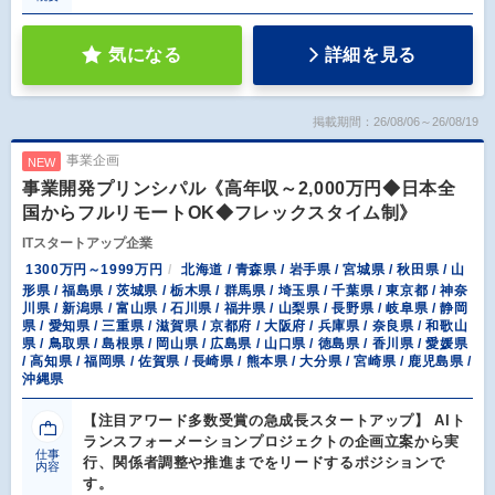
気になる
詳細を見る
掲載期間：26/08/06～26/08/19
事業企画
NEW
事業開発プリンシパル《高年収～2,000万円◆日本全
国からフルリモートOK◆フレックスタイム制》
ITスタートアップ企業
1300万円～1999万円
北海道 / 青森県 / 岩手県 / 宮城県 / 秋田県 / 山
形県 / 福島県 / 茨城県 / 栃木県 / 群馬県 / 埼玉県 / 千葉県 / 東京都 / 神奈
川県 / 新潟県 / 富山県 / 石川県 / 福井県 / 山梨県 / 長野県 / 岐阜県 / 静岡
県 / 愛知県 / 三重県 / 滋賀県 / 京都府 / 大阪府 / 兵庫県 / 奈良県 / 和歌山
県 / 鳥取県 / 島根県 / 岡山県 / 広島県 / 山口県 / 徳島県 / 香川県 / 愛媛県
/ 高知県 / 福岡県 / 佐賀県 / 長崎県 / 熊本県 / 大分県 / 宮崎県 / 鹿児島県 /
沖縄県
【注目アワード多数受賞の急成長スタートアップ】 AIト
ランスフォーメーションプロジェクトの企画立案から実
仕事
行、関係者調整や推進までをリードするポジションで
内容
す。