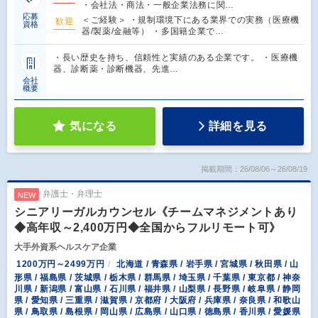
・会社法・商法・一般企業法務に関…
応募
＜ご経験＞ ・規制環境下にある業界での実務（医療機
歓迎
資格
器/製薬/金融等） ・多国籍企業で…
・長い歴史を持ち、信頼性と実績のある企業です。 ・医療機
器、診断薬・診断機器、先進…
会社
概要
気になる
詳細を見る
掲載期間：26/08/06～26/08/19
弁護士・弁理士
NEW
シニアリーガルカウンセル《チームマネジメントあり
◆高年収～2,400万円◆全国からフルリモート可》
大手外資系ヘルスケア企業
1200万円～2499万円
北海道 / 青森県 / 岩手県 / 宮城県 / 秋田県 / 山
形県 / 福島県 / 茨城県 / 栃木県 / 群馬県 / 埼玉県 / 千葉県 / 東京都 / 神奈
川県 / 新潟県 / 富山県 / 石川県 / 福井県 / 山梨県 / 長野県 / 岐阜県 / 静岡
県 / 愛知県 / 三重県 / 滋賀県 / 京都府 / 大阪府 / 兵庫県 / 奈良県 / 和歌山
県 / 鳥取県 / 島根県 / 岡山県 / 広島県 / 山口県 / 徳島県 / 香川県 / 愛媛県