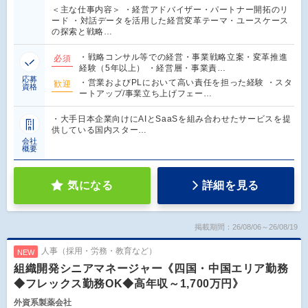
＜主な仕事内容＞ ・経営アドバイザー・パートナー開拓のリ
ード ・対話データを活用した経営変革テーマ・ユースケース
の探索と戦略…
・戦略コンサル等での経営・事業戦略立案・変革推進
必須
経験（5年以上） ・経営層・事業責…
応募
・営業およびPLにおいて高い責任を担った経験 ・スタ
歓迎
資格
ートアップ/事業立ち上げフェー…
・大手日本企業向けにAIとSaaSを組み合わせたサービスを提
供している国内スター…
会社
概要
気になる
詳細を見る
掲載期間：26/08/06～26/08/19
人事（採用・労務・教育など）
NEW
組織開発シニアマネージャー《四国・中国エリア勤務
◆フレックス勤務OK◆高年収～1,700万円》
外資系製薬会社