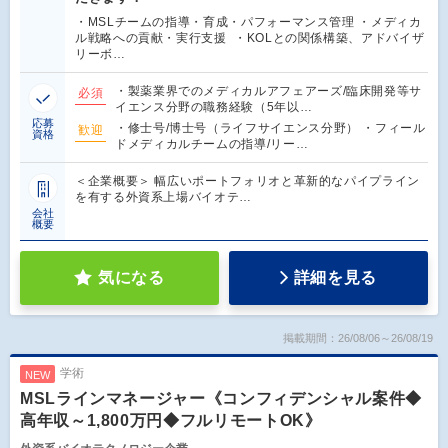
・MSLチームの指導・育成・パフォーマンス管理 ・メディカ
ル戦略への貢献・実行支援 ・KOLとの関係構築、アドバイザ
リーボ…
・製薬業界でのメディカルアフェアーズ/臨床開発等サ
必須
イエンス分野の職務経験（5年以…
応募
・修士号/博士号（ライフサイエンス分野） ・フィール
歓迎
資格
ドメディカルチームの指導/リー…
＜企業概要＞ 幅広いポートフォリオと革新的なパイプライン
を有する外資系上場バイオテ…
会社
概要
気になる
詳細を見る
掲載期間：26/08/06～26/08/19
学術
NEW
MSLラインマネージャー《コンフィデンシャル案件◆
高年収～1,800万円◆フルリモートOK》