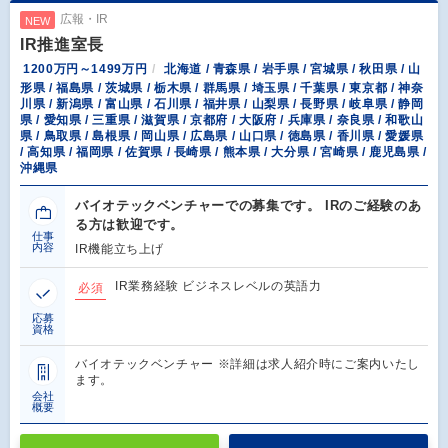
広報・IR
NEW
IR推進室長
1200万円～1499万円
北海道 / 青森県 / 岩手県 / 宮城県 / 秋田県 / 山
形県 / 福島県 / 茨城県 / 栃木県 / 群馬県 / 埼玉県 / 千葉県 / 東京都 / 神奈
川県 / 新潟県 / 富山県 / 石川県 / 福井県 / 山梨県 / 長野県 / 岐阜県 / 静岡
県 / 愛知県 / 三重県 / 滋賀県 / 京都府 / 大阪府 / 兵庫県 / 奈良県 / 和歌山
県 / 鳥取県 / 島根県 / 岡山県 / 広島県 / 山口県 / 徳島県 / 香川県 / 愛媛県
/ 高知県 / 福岡県 / 佐賀県 / 長崎県 / 熊本県 / 大分県 / 宮崎県 / 鹿児島県 /
沖縄県
バイオテックベンチャーでの募集です。 IRのご経験のあ
る方は歓迎です。
仕事
内容
IR機能立ち上げ
IR業務経験 ビジネスレベルの英語力
必須
応募
資格
バイオテックベンチャー ※詳細は求人紹介時にご案内いたし
ます。
会社
概要