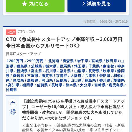
気になる
詳細を見る
掲載期間：26/08/06～26/08/19
CTO・CIO
NEW
CTO《急成長中スタートアップ◆高年収～3,000万円
◆日本全国からフルリモートOK》
日系ITスタートアップ
1200万円～2999万円
北海道 / 青森県 / 岩手県 / 宮城県 / 秋田県 / 山
形県 / 福島県 / 茨城県 / 栃木県 / 群馬県 / 埼玉県 / 千葉県 / 東京都 / 神奈
川県 / 新潟県 / 富山県 / 石川県 / 福井県 / 山梨県 / 長野県 / 岐阜県 / 静岡
県 / 愛知県 / 三重県 / 滋賀県 / 京都府 / 大阪府 / 兵庫県 / 奈良県 / 和歌山
県 / 鳥取県 / 島根県 / 岡山県 / 広島県 / 山口県 / 徳島県 / 香川県 / 愛媛県
/ 高知県 / 福岡県 / 佐賀県 / 長崎県 / 熊本県 / 大分県 / 宮崎県 / 鹿児島県 /
沖縄県
【建設業界向けSaaSを手掛ける急成長中ITスタートアッ
プ】 ユーザー数10,000人以上＋導入拡大中◆自社製品の
仕事
機能開発・改善のほか、開発組織の拡大を牽引していた
内容
だくやりがいの大きなポジションです。
＜主な仕事内容＞ ・開発組織の拡大戦略の立案・推進 ・新機
能開発・改善サイクルの高速化の推進 等 ＜注目ポイント・