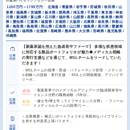
外資系バイオテクノロジー企業
1200万円～1799万円
北海道 / 青森県 / 岩手県 / 宮城県 / 秋田県 / 山
形県 / 福島県 / 茨城県 / 栃木県 / 群馬県 / 埼玉県 / 千葉県 / 東京都 / 神奈
川県 / 新潟県 / 富山県 / 石川県 / 福井県 / 山梨県 / 長野県 / 岐阜県 / 静岡
県 / 愛知県 / 三重県 / 滋賀県 / 京都府 / 大阪府 / 兵庫県 / 奈良県 / 和歌山
県 / 鳥取県 / 島根県 / 岡山県 / 広島県 / 山口県 / 徳島県 / 香川県 / 愛媛県
/ 高知県 / 福岡県 / 佐賀県 / 長崎県 / 熊本県 / 大分県 / 宮崎県 / 鹿児島県 /
沖縄県
【新薬承認を控えた急成長中ファーマ】 多様な疾患領域
に対応する製品ポートフォリオが魅力◆メディカル戦略
仕事
の実行支援などを通じて、MSLチームをリードしていた
内容
だきます！
・MSLチームの指導・育成・パフォーマンス管理 ・メディカ
ル戦略への貢献・実行支援 ・KOLとの関係構築、アドバイザ
リーボ…
・製薬業界でのメディカルアフェアーズ/臨床開発等サ
必須
イエンス分野の職務経験（5年以…
応募
・修士号/博士号（ライフサイエンス分野） ・フィール
歓迎
資格
ドメディカルチームの指導/リー…
＜企業概要＞ 幅広いポートフォリオと革新的なパイプライン
を有する外資系上場バイオテ…
会社
概要