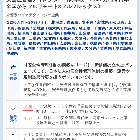
全国からフルリモート×フルフレックス》
外資系バイオテクノロジー企業
1200万円～2999万円
北海道 / 青森県 / 岩手県 / 宮城県 / 秋田県 / 山
形県 / 福島県 / 茨城県 / 栃木県 / 群馬県 / 埼玉県 / 千葉県 / 東京都 / 神奈
川県 / 新潟県 / 富山県 / 石川県 / 福井県 / 山梨県 / 長野県 / 岐阜県 / 静岡
県 / 愛知県 / 三重県 / 滋賀県 / 京都府 / 大阪府 / 兵庫県 / 奈良県 / 和歌山
県 / 鳥取県 / 島根県 / 岡山県 / 広島県 / 山口県 / 徳島県 / 香川県 / 愛媛県
/ 高知県 / 福岡県 / 佐賀県 / 長崎県 / 熊本県 / 大分県 / 宮崎県 / 鹿児島県 /
沖縄県
【安全性管理体制の構築をリード】 新組織の立ち上げフ
ェーズにて、日本法人の安全性管理体制の構築・運営や
仕事
規制当局対応を担うポジションです。
内容
＜主な仕事内容＞ ・安全性管理体制の構築・運用および関連
規制への対応 ・安全管理責任者として規制当局との窓口業務
・安全性情報…
＜ご経験＞ ・安全性管理業務および規制当局対応の経
必須
験（3年以上） ・以下いずれか1つ…
応募
＜ご経験＞ ・安全管理責任者・同等ポジション従事 ・
歓迎
資格
規制当局との折衝・対応 ・新薬上市…
・オンコロジー領域における革新的な治療法の創出を目指
し、最先端の研究開発を推進し…