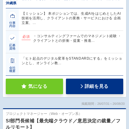
沖縄県
【ミッション】 本ポジションでは、生成AIをはじめとしたAI
技術を活用し、クライアントの業務・サービスにおける 企画
立案、…
仕事
内容
・コンサルティングファームでのマネジメント経験 ・
必須
クライアントとの折衝・提案・推進…
応募
資格
「ヒト起点のデジタル変革をSTANDARDにする」をミッショ
ンとし、オンライン教…
会社
概要
気になる
詳細を見る
掲載期間：26/07/31～26/08/20
プロジェクトマネージャー（Web・オープン系）
SI部門長候補【最先端クラウド／意思決定の裁量／フ
ルリモート】