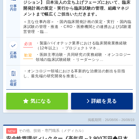
ジション】 日本法人の立ち上げフェーズにおいて、臨床
仕事
開発計画の策定・実行から臨床試験の管理、組織マネジ
内容
メントまで幅広くご担当いただきます。
＜主な仕事内容＞ ・国内臨床開発計画の策定・実行 ・国内臨
床試験の管理・推進 ・CRO・医療機関との連携および試験運
営管理 ・臨…
・製薬/バイオテック業界における臨床開発業務経験
必須
（12年以上） ・プロジェクトマネ…
応募
・医師主導治験・共同研究の実務経験 ・オンコロジー
歓迎
資格
領域の臨床試験経験 ・リーダーシッ…
・オンコロジー領域における革新的な治療法の創出を目指
し、最先端の研究開発を推進し…
会社
概要
気になる
詳細を見る
掲載期間：26/08/06～26/08/19
その他、技術・専門職系（メディカル）
NEW
安全性管理ディレクター《高年収～2,900万円◆日本