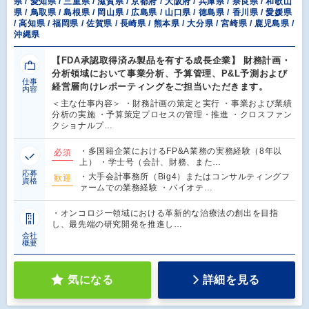
県 / 愛知県 / 三重県 / 滋賀県 / 京都府 / 大阪府 / 兵庫県 / 奈良県 / 和歌山
県 / 鳥取県 / 島根県 / 岡山県 / 広島県 / 山口県 / 徳島県 / 香川県 / 愛媛県
/ 高知県 / 福岡県 / 佐賀県 / 長崎県 / 熊本県 / 大分県 / 宮崎県 / 鹿児島県 /
沖縄県
【FDA承認取得済み製品を有する成長企業】 財務計画・
分析領域において事業分析、予算管理、P&L予測および
仕事
経営層向けレポーティングをご担当いただきます。
内容
＜主な仕事内容＞ ・財務計画の策定と実行 ・事業および業績
分析の実施 ・予算策定プロセスの管理・推進 ・クロスファン
クショナルプ…
・多国籍企業におけるFP&A業務の実務経験（8年以
必須
上） ・学士号（会計、財務、また…
応募
・大手会計事務所（Big4）またはコンサルティングフ
歓迎
資格
ァームでの業務経験 ・バイオテ…
・オンコロジー領域における革新的な治療法の創出を目指
し、最先端の研究開発を推進し…
会社
概要
気になる
詳細を見る