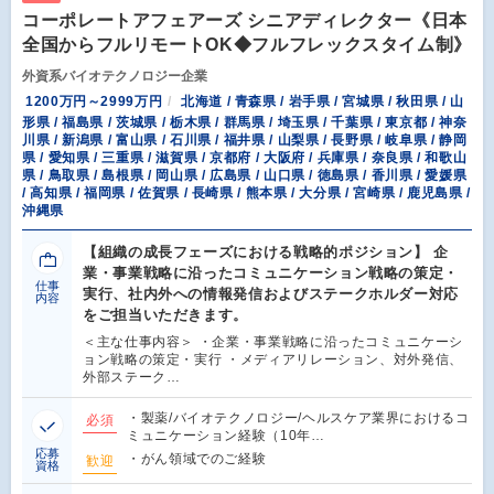
コーポレートアフェアーズ シニアディレクター《日本
全国からフルリモートOK◆フルフレックスタイム制》
外資系バイオテクノロジー企業
1200万円～2999万円
北海道 / 青森県 / 岩手県 / 宮城県 / 秋田県 / 山
形県 / 福島県 / 茨城県 / 栃木県 / 群馬県 / 埼玉県 / 千葉県 / 東京都 / 神奈
川県 / 新潟県 / 富山県 / 石川県 / 福井県 / 山梨県 / 長野県 / 岐阜県 / 静岡
県 / 愛知県 / 三重県 / 滋賀県 / 京都府 / 大阪府 / 兵庫県 / 奈良県 / 和歌山
県 / 鳥取県 / 島根県 / 岡山県 / 広島県 / 山口県 / 徳島県 / 香川県 / 愛媛県
/ 高知県 / 福岡県 / 佐賀県 / 長崎県 / 熊本県 / 大分県 / 宮崎県 / 鹿児島県 /
沖縄県
【組織の成長フェーズにおける戦略的ポジション】 企
業・事業戦略に沿ったコミュニケーション戦略の策定・
仕事
実行、社内外への情報発信およびステークホルダー対応
内容
をご担当いただきます。
＜主な仕事内容＞ ・企業・事業戦略に沿ったコミュニケーシ
ョン戦略の策定・実行 ・メディアリレーション、対外発信、
外部ステーク…
・製薬/バイオテクノロジー/ヘルスケア業界におけるコ
必須
ミュニケーション経験（10年…
応募
・がん領域でのご経験
歓迎
資格