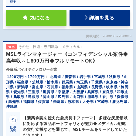
概要
気になる
詳細を見る
掲載期間：26/08/06～26/08/19
その他、技術・専門職系（メディカル）
NEW
MSLラインマネージャー《コンフィデンシャル案件◆
高年収～1,800万円◆フルリモートOK》
外資系バイオテクノロジー企業
1200万円～1799万円
北海道 / 青森県 / 岩手県 / 宮城県 / 秋田県 / 山
形県 / 福島県 / 茨城県 / 栃木県 / 群馬県 / 埼玉県 / 千葉県 / 東京都 / 神奈
川県 / 新潟県 / 富山県 / 石川県 / 福井県 / 山梨県 / 長野県 / 岐阜県 / 静岡
県 / 愛知県 / 三重県 / 滋賀県 / 京都府 / 大阪府 / 兵庫県 / 奈良県 / 和歌山
県 / 鳥取県 / 島根県 / 岡山県 / 広島県 / 山口県 / 徳島県 / 香川県 / 愛媛県
/ 高知県 / 福岡県 / 佐賀県 / 長崎県 / 熊本県 / 大分県 / 宮崎県 / 鹿児島県 /
沖縄県
【新薬承認を控えた急成長中ファーマ】 多様な疾患領域
に対応する製品ポートフォリオが魅力◆メディカル戦略
仕事
の実行支援などを通じて、MSLチームをリードしていた
内容
だきます！