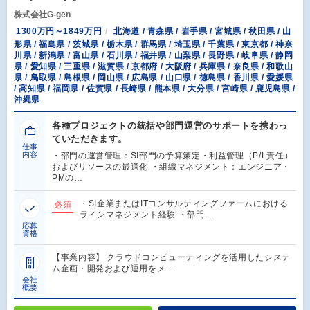
株式会社G-gen
1300万円～1849万円
北海道 / 青森県 / 岩手県 / 宮城県 / 秋田県 / 山
形県 / 福島県 / 茨城県 / 栃木県 / 群馬県 / 埼玉県 / 千葉県 / 東京都 / 神奈
川県 / 新潟県 / 富山県 / 石川県 / 福井県 / 山梨県 / 長野県 / 岐阜県 / 静岡
県 / 愛知県 / 三重県 / 滋賀県 / 京都府 / 大阪府 / 兵庫県 / 奈良県 / 和歌山
県 / 鳥取県 / 島根県 / 岡山県 / 広島県 / 山口県 / 徳島県 / 香川県 / 愛媛県
/ 高知県 / 福岡県 / 佐賀県 / 長崎県 / 熊本県 / 大分県 / 宮崎県 / 鹿児島県 /
沖縄県
各種プロジェクトの統括や部門運営のサポートを携わっ
ていただきます。
仕事
内容
・部門の運営管理：SI部門の予算策定・利益管理（P/L責任）
およびリソースの最適化 ・組織マネジメント：エンジニア・
PMの…
・SI企業またはITコンサルティングファームにおける
必須
ラインマネジメント経験 ・部門…
応募
資格
【事業内容】 クラウドコンピューティングを活用したシステ
ム企画・開発および運用をメ…
会社
概要