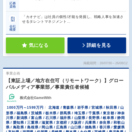
応募
資格
「カオナビ」は社員の個性/才能を発掘し、戦略人事を加速さ
せるタレントマネジメント…
会社
概要
気になる
詳細を見る
掲載期間：26/07/30～26/08/12
事業企画
【東証上場／地方在住可（リモートワーク）】グロー
バルメディア事業部／事業責任者候補
株式会社GameWith
1000万円～1599万円
北海道 / 青森県 / 岩手県 / 宮城県 / 秋田県 / 山
形県 / 福島県 / 茨城県 / 栃木県 / 群馬県 / 埼玉県 / 千葉県 / 東京都 / 神奈
川県 / 新潟県 / 富山県 / 石川県 / 福井県 / 山梨県 / 長野県 / 岐阜県 / 静岡
県 / 愛知県 / 三重県 / 滋賀県 / 京都府 / 大阪府 / 兵庫県 / 奈良県 / 和歌山
県 / 鳥取県 / 島根県 / 岡山県 / 広島県 / 山口県 / 徳島県 / 香川県 / 愛媛県
/ 高知県 / 福岡県 / 佐賀県 / 長崎県 / 熊本県 / 大分県 / 宮崎県 / 鹿児島県 /