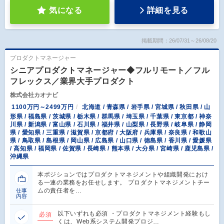
気になる
詳細を見る
掲載期間：26/07/31～26/08/20
プロダクトマネージャー
シニアプロダクトマネージャー◆フルリモート／フル
フレックス／業界大手プロダクト
株式会社カオナビ
1100万円～2499万円
北海道 / 青森県 / 岩手県 / 宮城県 / 秋田県 / 山
形県 / 福島県 / 茨城県 / 栃木県 / 群馬県 / 埼玉県 / 千葉県 / 東京都 / 神奈
川県 / 新潟県 / 富山県 / 石川県 / 福井県 / 山梨県 / 長野県 / 岐阜県 / 静岡
県 / 愛知県 / 三重県 / 滋賀県 / 京都府 / 大阪府 / 兵庫県 / 奈良県 / 和歌山
県 / 鳥取県 / 島根県 / 岡山県 / 広島県 / 山口県 / 徳島県 / 香川県 / 愛媛県
/ 高知県 / 福岡県 / 佐賀県 / 長崎県 / 熊本県 / 大分県 / 宮崎県 / 鹿児島県 /
沖縄県
本ポジションではプロダクトマネジメントや組織開発におけ
る一連の業務をお任せします。 プロダクトマネジメントチー
ムの責任者を…
仕事
内容
以下いずれも必須 ・プロダクトマネジメント経験もし
必須
くは、Web系システム開発プロジ…