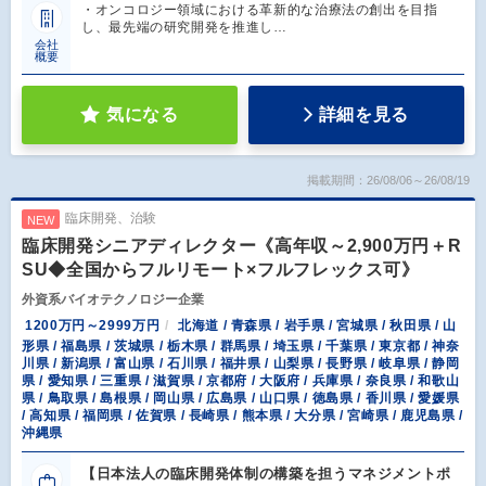
・オンコロジー領域における革新的な治療法の創出を目指
し、最先端の研究開発を推進し…
会社
概要
気になる
詳細を見る
掲載期間：26/08/06～26/08/19
臨床開発、治験
NEW
臨床開発シニアディレクター《高年収～2,900万円＋R
SU◆全国からフルリモート×フルフレックス可》
外資系バイオテクノロジー企業
1200万円～2999万円
北海道 / 青森県 / 岩手県 / 宮城県 / 秋田県 / 山
形県 / 福島県 / 茨城県 / 栃木県 / 群馬県 / 埼玉県 / 千葉県 / 東京都 / 神奈
川県 / 新潟県 / 富山県 / 石川県 / 福井県 / 山梨県 / 長野県 / 岐阜県 / 静岡
県 / 愛知県 / 三重県 / 滋賀県 / 京都府 / 大阪府 / 兵庫県 / 奈良県 / 和歌山
県 / 鳥取県 / 島根県 / 岡山県 / 広島県 / 山口県 / 徳島県 / 香川県 / 愛媛県
/ 高知県 / 福岡県 / 佐賀県 / 長崎県 / 熊本県 / 大分県 / 宮崎県 / 鹿児島県 /
沖縄県
【日本法人の臨床開発体制の構築を担うマネジメントポ