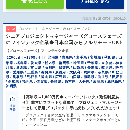
気になる
詳細を見る
掲載期間：26/08/06～26/08/19
プロジェクトマネージャー（Web・オープン系）
NEW
シニアプロジェクトマネージャー《グロースフェーズ
のフィンテック企業◆日本全国からフルリモートOK》
【グロースフェーズ】フィンテック企業
1200万円～1799万円
北海道 / 青森県 / 岩手県 / 宮城県 / 秋田県 / 山
形県 / 福島県 / 茨城県 / 栃木県 / 群馬県 / 埼玉県 / 千葉県 / 東京都 / 神奈
川県 / 新潟県 / 富山県 / 石川県 / 福井県 / 山梨県 / 長野県 / 岐阜県 / 静岡
県 / 愛知県 / 三重県 / 滋賀県 / 京都府 / 大阪府 / 兵庫県 / 奈良県 / 和歌山
県 / 鳥取県 / 島根県 / 岡山県 / 広島県 / 山口県 / 徳島県 / 香川県 / 愛媛県
/ 高知県 / 福岡県 / 佐賀県 / 長崎県 / 熊本県 / 大分県 / 宮崎県 / 鹿児島県 /
沖縄県
【高年収～1,800万円◆スーパーフレックス勤務制度あ
り】 非常にフラットな職場で、プロジェクトマネージャ
仕事
ーとして新規プロジェクト等に携わっていただきます！
内容
・プロジェクト全体の進行管理 ・リスクマネジメント ・サー
ビス企画・要件定義などの上流工程 ・ステークホルダーとの
リレーション…