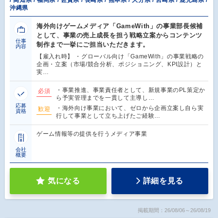
沖縄県
海外向けゲームメディア「GameWith」の事業部長候補
として、事業の売上成長を担う戦略立案からコンテンツ
仕事
制作まで一挙にご担当いただきます。
内容
【雇入れ時】 ・グローバル向け「GameWith」の事業戦略の
企画・立案（市場/競合分析、ポジショニング、KPI設計）と
実…
・事業推進、事業責任者として、新規事業のPL策定か
必須
ら予実管理までを一貫して主導し…
応募
・海外向け事業において、ゼロから企画立案し自ら実
歓迎
資格
行して事業として立ち上げたご経験…
ゲーム情報等の提供を行うメディア事業
会社
概要
気になる
詳細を見る
掲載期間：26/08/06～26/08/19