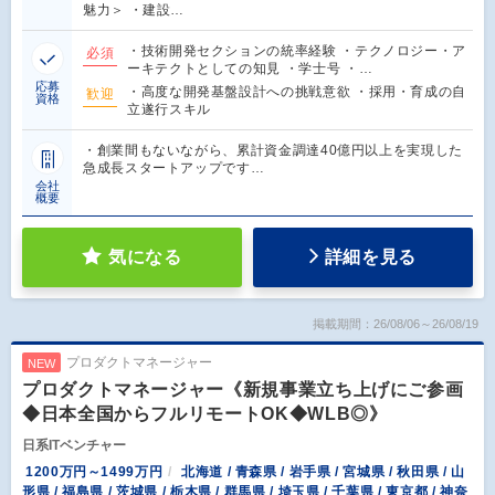
魅力＞ ・建設…
・技術開発セクションの統率経験 ・テクノロジー・ア
必須
ーキテクトとしての知見 ・学士号 ・…
応募
・高度な開発基盤設計への挑戦意欲 ・採用・育成の自
歓迎
資格
立遂行スキル
・創業間もないながら、累計資金調達40億円以上を実現した
急成長スタートアップです…
会社
概要
気になる
詳細を見る
掲載期間：26/08/06～26/08/19
プロダクトマネージャー
NEW
プロダクトマネージャー《新規事業立ち上げにご参画
◆日本全国からフルリモートOK◆WLB◎》
日系ITベンチャー
1200万円～1499万円
北海道 / 青森県 / 岩手県 / 宮城県 / 秋田県 / 山
形県 / 福島県 / 茨城県 / 栃木県 / 群馬県 / 埼玉県 / 千葉県 / 東京都 / 神奈