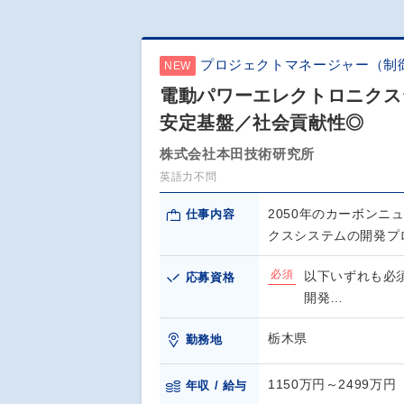
プロジェクトマネージャー（制
NEW
電動パワーエレクトロニクス
安定基盤／社会貢献性◎
株式会社本田技術研究所
英語力不問
2050年のカーボン
仕事内容
クスシステムの開発プ
必須
以下いずれも必
応募資格
開発…
栃木県
勤務地
1150万円～2499万円
年収 / 給与