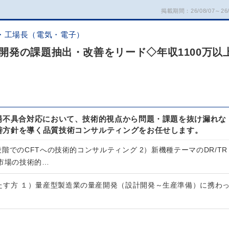
掲載期間：26/08/07～26/
・工場長（電気・電子）
開発の課題抽出・改善をリード◇年収1100万以
市場不具合対応において、技術的視点から問題・課題を抜け漏れな
善方針を導く品質技術コンサルティングをお任せします。
階でのCFTへの技術的コンサルティング 2）新機種テーマのDR/TR
／市場の技術的…
たす方 １）量産型製造業の量産開発（設計開発～生産準備）に携わ