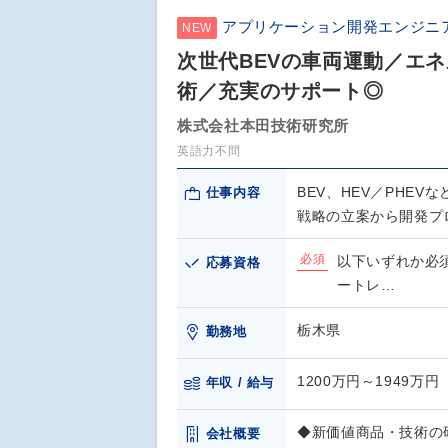
アプリケーション開発エンジニ
NEW
次世代BEVの車両運動／エ
術／充実のサポート◎
株式会社本田技術研究所
英語力不問
BEV、HEV／PHE
仕事内容
戦略の立案から開発プ
必須
以下いずれか必
応募資格
ートレ…
栃木県
勤務地
1200万円～1949万円
年収 / 給与
◆新価値商品・技術の
会社概要