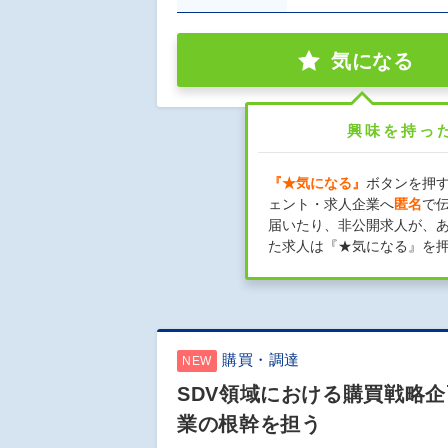
気になる
興味を持っ
『★気になる』
ボタンを押
ェント・求人企業へ
匿名
で
届いたり、非公開求人が、
た求人は『★気になる』を
購買・調達
NEW
SDV領域における購買戦略企
業の根幹を担う