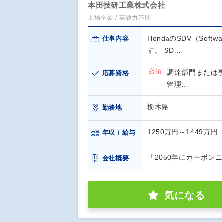
本田技研工業株式会社
上場企業
英語力不問
HondaのSDV（Soft
仕事内容
す。 SD…
必須
調達部門または
応募資格
管理…
栃木県
勤務地
1250万円～1449万円
年収 / 給与
「2050年にカーボ
会社概要
気になる