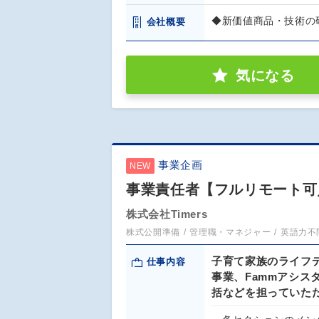
◆新価値商品・技術の
会社概要
気になる
事業企画
NEW
事業責任者【フルリモート可
株式会社Timers
株式公開準備
管理職・マネジャー
英語力不
子育て家族のライフデ
仕事内容
事業、Fammアシス
括などを担っていた