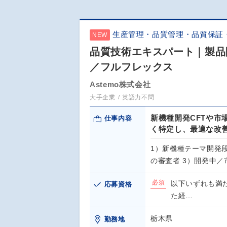
生産管理・品質管理・品質保証
NEW
品質技術エキスパート｜製品
／フルフレックス
Astemo株式会社
大手企業
英語力不問
新機種開発CFTや
仕事内容
く特定し、最適な改
1）新機種テーマ開発段
の審査者 3）開発中
必須
以下いずれも満
応募資格
た経…
栃木県
勤務地