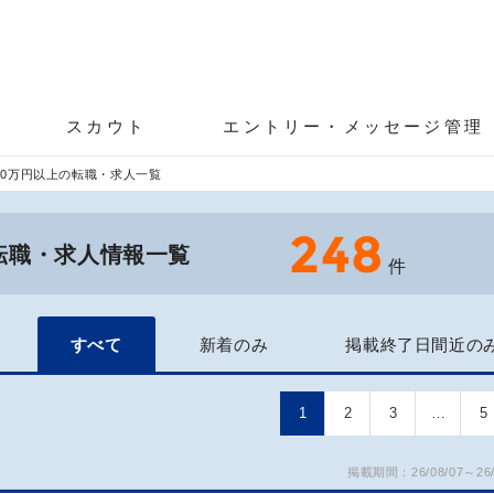
スカウト
エントリー・メッセージ管理
00万円以上の転職・求人一覧
248
の転職・求人情報一覧
件
すべて
新着のみ
掲載終了日間近の
1
2
3
…
5
掲載期間：26/08/07～26/