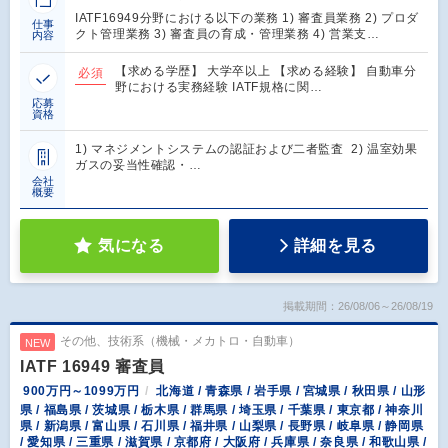
IATF16949分野における以下の業務 1) 審査員業務 2) プロダ
仕事
クト管理業務 3) 審査員の育成・管理業務 4) 営業支…
内容
【求める学歴】 大学卒以上 【求める経験】 自動車分
必須
野における実務経験 IATF規格に関…
応募
資格
1) マネジメントシステムの認証および二者監査 2) 温室効果
ガスの妥当性確認・…
会社
概要
気になる
詳細を見る
掲載期間：26/08/06～26/08/19
その他、技術系（機械・メカトロ・自動車）
NEW
IATF 16949 審査員
900万円～1099万円
北海道 / 青森県 / 岩手県 / 宮城県 / 秋田県 / 山形
県 / 福島県 / 茨城県 / 栃木県 / 群馬県 / 埼玉県 / 千葉県 / 東京都 / 神奈川
県 / 新潟県 / 富山県 / 石川県 / 福井県 / 山梨県 / 長野県 / 岐阜県 / 静岡県
/ 愛知県 / 三重県 / 滋賀県 / 京都府 / 大阪府 / 兵庫県 / 奈良県 / 和歌山県 /