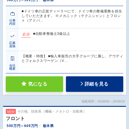
■ドイツ車の正規ディーラーにて、ドイツ車の整備業務を担当
していただきます。 ※メカニック（テクニシャン）とフロン
ト（アドバ…
仕事
内容
■自動車整備士3級以上
必須
応募
資格
【概要・特徴】 ■輸入車販売の大手グループに属し、アウディ
とフォルクスワーゲン（V…
会社
概要
気になる
詳細を見る
掲載期間：26/08/05～26/08/18
その他、技術系（機械・メカトロ・自動車）
NEW
フロント
500万円～649万円
栃木県