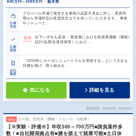
600万円～1099万円
栃木県
グローバル市場で発生する車両の品質不具合に対し、原因究
明から市場対応の意思決定までを担っていただきます。 車体
やシャシーと…
仕事
内容
以下いずれも必須 ・製造業における技術系職種（開発/
必須
設計/品質/生産技術等）におけ…
応募
資格
「2050年にカーボンニュートラルを実現する」という大きな
目標を掲げ、取り組みを…
会社
概要
気になる
詳細を見る
掲載期間：26/08/06～26/08/19
その他、技術系（機械・メカトロ・自動車）
NEW
【※実験・評価※】年収500～700万円■請負案件多
数！■自社開発拠点有■腰を据えて就業可能■土日休