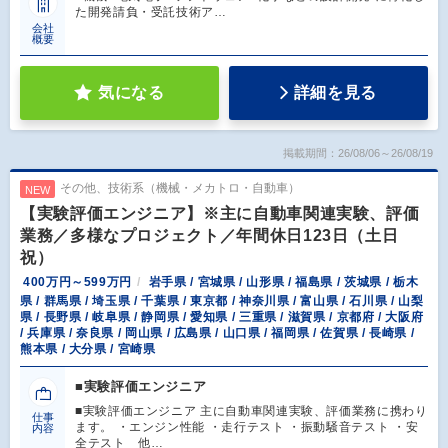
た開発請負・受託技術ア…
会社
概要
気になる
詳細を見る
掲載期間：26/08/06～26/08/19
その他、技術系（機械・メカトロ・自動車）
NEW
【実験評価エンジニア】※主に自動車関連実験、評価
業務／多様なプロジェクト／年間休日123日（土日
祝）
400万円～599万円
岩手県 / 宮城県 / 山形県 / 福島県 / 茨城県 / 栃木
県 / 群馬県 / 埼玉県 / 千葉県 / 東京都 / 神奈川県 / 富山県 / 石川県 / 山梨
県 / 長野県 / 岐阜県 / 静岡県 / 愛知県 / 三重県 / 滋賀県 / 京都府 / 大阪府
/ 兵庫県 / 奈良県 / 岡山県 / 広島県 / 山口県 / 福岡県 / 佐賀県 / 長崎県 /
熊本県 / 大分県 / 宮崎県
■実験評価エンジニア
■実験評価エンジニア 主に自動車関連実験、評価業務に携わり
仕事
ます。 ・エンジン性能 ・走行テスト ・振動騒音テスト ・安
内容
全テスト 他…