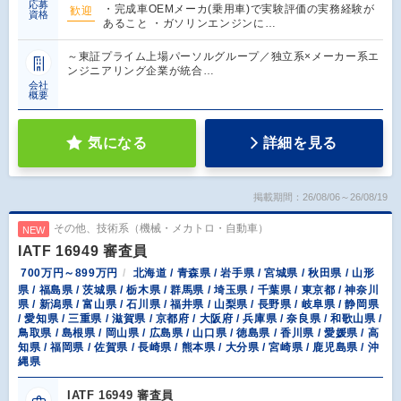
応募
・完成車OEMメーカ(乗用車)で実験評価の実務経験が
歓迎
資格
あること ・ガソリンエンジンに…
～東証プライム上場パーソルグループ／独立系×メーカー系エ
ンジニアリング企業が統合…
会社
概要
気になる
詳細を見る
掲載期間：26/08/06～26/08/19
その他、技術系（機械・メカトロ・自動車）
NEW
IATF 16949 審査員
700万円～899万円
北海道 / 青森県 / 岩手県 / 宮城県 / 秋田県 / 山形
県 / 福島県 / 茨城県 / 栃木県 / 群馬県 / 埼玉県 / 千葉県 / 東京都 / 神奈川
県 / 新潟県 / 富山県 / 石川県 / 福井県 / 山梨県 / 長野県 / 岐阜県 / 静岡県
/ 愛知県 / 三重県 / 滋賀県 / 京都府 / 大阪府 / 兵庫県 / 奈良県 / 和歌山県 /
鳥取県 / 島根県 / 岡山県 / 広島県 / 山口県 / 徳島県 / 香川県 / 愛媛県 / 高
知県 / 福岡県 / 佐賀県 / 長崎県 / 熊本県 / 大分県 / 宮崎県 / 鹿児島県 / 沖
縄県
IATF 16949 審査員