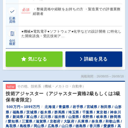
・整備資格や経験をお持ちの方 ・製造業での評価業務
必須
経験者
応募
資格
●機械●電気電子●ソフトウェア●化学などの設計開発 に特化し
た開発請負・受託技術ア…
会社
概要
気になる
詳細を見る
掲載期間：26/08/05～26/08/18
その他、技術系（機械・メカトロ・自動車）
NEW
技術アジャスター（アジャスター資格2級もしくは3級
保有者限定）
500万円～1099万円
北海道 / 青森県 / 岩手県 / 宮城県 / 秋田県 / 山形
県 / 福島県 / 茨城県 / 栃木県 / 群馬県 / 埼玉県 / 千葉県 / 東京都 / 神奈川
県 / 新潟県 / 富山県 / 石川県 / 福井県 / 山梨県 / 長野県 / 岐阜県 / 静岡県
/ 愛知県 / 三重県 / 滋賀県 / 京都府 / 大阪府 / 兵庫県 / 奈良県 / 和歌山県 /
鳥取県 / 島根県 / 岡山県 / 広島県 / 山口県 / 徳島県 / 香川県 / 愛媛県 / 高