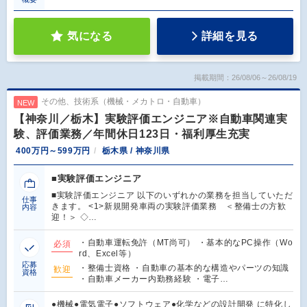
気になる
詳細を見る
掲載期間：26/08/06～26/08/19
その他、技術系（機械・メカトロ・自動車）
NEW
【神奈川／栃木】実験評価エンジニア※自動車関連実
験、評価業務／年間休日123日・福利厚生充実
400万円～599万円
栃木県 / 神奈川県
■実験評価エンジニア
■実験評価エンジニア 以下のいずれかの業務を担当していただ
仕事
きます。 <1>新規開発車両の実験評価業務 ＜整備士の方歓
内容
迎！＞ ◇…
・自動車運転免許（MT尚可） ・基本的なPC操作（Wo
必須
rd、Excel等）
応募
・整備士資格 ・自動車の基本的な構造やパーツの知識
歓迎
資格
・自動車メーカー内勤務経験 ・電子…
●機械●電気電子●ソフトウェア●化学などの設計開発 に特化し