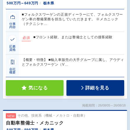
500万円～649万円
栃木県
■フォルクスワーゲンの正規ディーラーにて、フォルクスワー
ゲン車の整備業務を担当していただきます。 ※メカニック
（テクニシャ…
仕事
内容
■フロント経験、または整備士としての接客経験
必須
応募
資格
【概要・特徴】 ■輸入車販売の大手グループに属し、アウディ
とフォルクスワーゲン（V…
会社
概要
気になる
詳細を見る
掲載期間：26/08/05～26/08/18
その他、技術系（機械・メカトロ・自動車）
NEW
自動車整備士・メカニック
500万円～599万円
栃木県