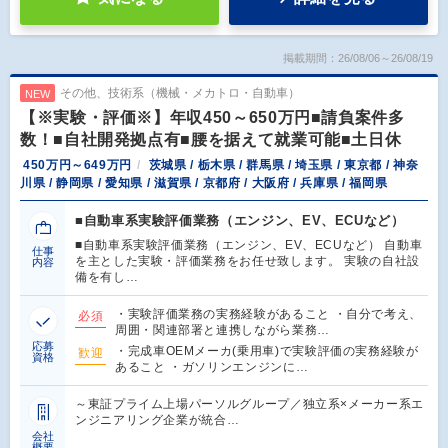
掲載期間：26/08/06～26/08/19
その他、技術系（機械・メカトロ・自動車）
NEW
【※実験・評価※】年収450～650万円■請負案件多
数！■自社開発拠点有■腰を据えて就業可能■土日休
450万円～649万円
茨城県 / 栃木県 / 群馬県 / 埼玉県 / 東京都 / 神奈
川県 / 静岡県 / 愛知県 / 滋賀県 / 京都府 / 大阪府 / 兵庫県 / 福岡県
■自動車系実験評価業務（エンジン、EV、ECUなど）
■自動車系実験評価業務（エンジン、EV、ECUなど） 自動車
仕事
を主とした実験・評価業務をお任せ致します。 実験の自社設
内容
備を有し…
・実験評価業務の実務経験があること ・自分で考え、
必須
周囲・関連部署と連携しながら業務…
応募
・完成車OEMメーカ(乗用車)で実験評価の実務経験が
歓迎
資格
あること ・ガソリンエンジンに…
～東証プライム上場パーソルグループ／独立系×メーカー系エ
ンジニアリング企業が統合…
会社
概要