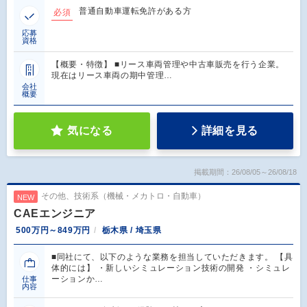
普通自動車運転免許がある方
必須
応募
資格
【概要・特徴】 ■リース車両管理や中古車販売を行う企業。
現在はリース車両の期中管理…
会社
概要
気になる
詳細を見る
掲載期間：26/08/05～26/08/18
その他、技術系（機械・メカトロ・自動車）
NEW
CAEエンジニア
500万円～849万円
栃木県 / 埼玉県
■同社にて、以下のような業務を担当していただきます。 【具
体的には】 ・新しいシミュレーション技術の開発 ・シミュレ
ーションか…
仕事
内容