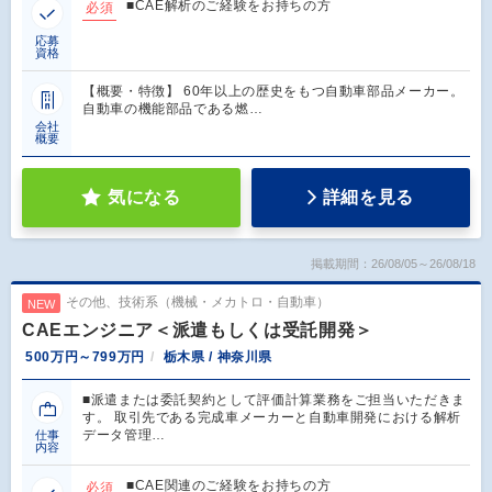
■CAE解析のご経験をお持ちの方
必須
応募
資格
【概要・特徴】 60年以上の歴史をもつ自動車部品メーカー。
自動車の機能部品である燃…
会社
概要
気になる
詳細を見る
掲載期間：26/08/05～26/08/18
その他、技術系（機械・メカトロ・自動車）
NEW
CAEエンジニア＜派遣もしくは受託開発＞
500万円～799万円
栃木県 / 神奈川県
■派遣または委託契約として評価計算業務をご担当いただきま
す。 取引先である完成車メーカーと自動車開発における解析
データ管理…
仕事
内容
■CAE関連のご経験をお持ちの方
必須