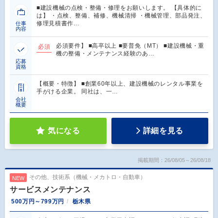
■建設機械の点検・整備・修理をお願いします。 【具体的に
は】 ・点検、整備、補修、機械清掃 ・機械管理、部品発注、
修理見積書作…
仕事
内容
必須要件】 ■高卒以上 ■要普免（MT） ■建設機械・重
必須
機の整備・メンテナンス経験のあ…
応募
資格
【概要・特徴】 ■創業60年以上、建設機械のレンタル事業を
手がける企業。 同社は、一…
会社
概要
気になる
詳細を見る
掲載期間：26/08/05～26/08/18
その他、技術系（機械・メカトロ・自動車）
NEW
サービスメンテナンス
500万円～799万円
栃木県