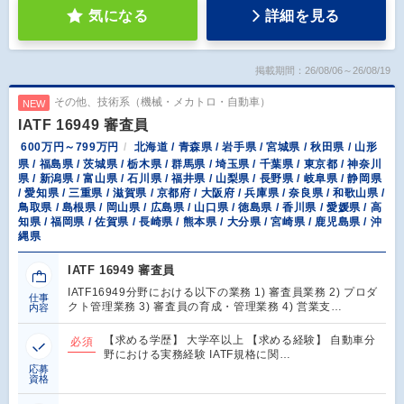
気になる
詳細を見る
掲載期間：26/08/06～26/08/19
その他、技術系（機械・メカトロ・自動車）
NEW
IATF 16949 審査員
600万円～799万円
北海道 / 青森県 / 岩手県 / 宮城県 / 秋田県 / 山形
県 / 福島県 / 茨城県 / 栃木県 / 群馬県 / 埼玉県 / 千葉県 / 東京都 / 神奈川
県 / 新潟県 / 富山県 / 石川県 / 福井県 / 山梨県 / 長野県 / 岐阜県 / 静岡県
/ 愛知県 / 三重県 / 滋賀県 / 京都府 / 大阪府 / 兵庫県 / 奈良県 / 和歌山県 /
鳥取県 / 島根県 / 岡山県 / 広島県 / 山口県 / 徳島県 / 香川県 / 愛媛県 / 高
知県 / 福岡県 / 佐賀県 / 長崎県 / 熊本県 / 大分県 / 宮崎県 / 鹿児島県 / 沖
縄県
IATF 16949 審査員
IATF16949分野における以下の業務 1) 審査員業務 2) プロダ
仕事
クト管理業務 3) 審査員の育成・管理業務 4) 営業支…
内容
【求める学歴】 大学卒以上 【求める経験】 自動車分
必須
野における実務経験 IATF規格に関…
応募
資格