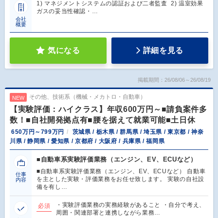
1) マネジメントシステムの認証および二者監査 2) 温室効果
ガスの妥当性確認・…
会社
概要
気になる
詳細を見る
掲載期間：26/08/06～26/08/19
その他、技術系（機械・メカトロ・自動車）
NEW
【実験評価：ハイクラス】年収600万円～■請負案件多
数！■自社開発拠点有■腰を据えて就業可能■土日休
650万円～799万円
茨城県 / 栃木県 / 群馬県 / 埼玉県 / 東京都 / 神奈
川県 / 静岡県 / 愛知県 / 京都府 / 大阪府 / 兵庫県 / 福岡県
■自動車系実験評価業務（エンジン、EV、ECUなど）
■自動車系実験評価業務（エンジン、EV、ECUなど） 自動車
仕事
を主とした実験・評価業務をお任せ致します。 実験の自社設
内容
備を有し…
・実験評価業務の実務経験があること ・自分で考え、
必須
周囲・関連部署と連携しながら業務…