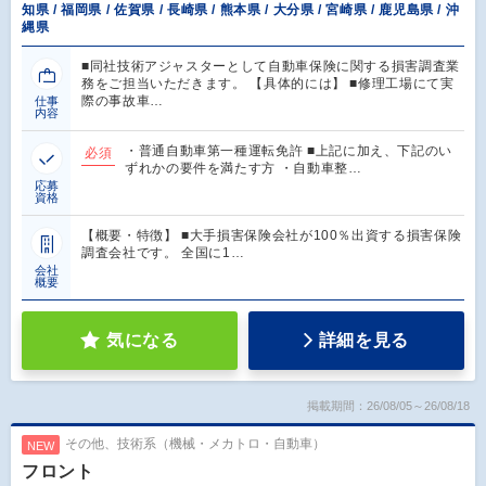
知県 / 福岡県 / 佐賀県 / 長崎県 / 熊本県 / 大分県 / 宮崎県 / 鹿児島県 / 沖
縄県
■同社技術アジャスターとして自動車保険に関する損害調査業
務をご担当いただきます。 【具体的には】 ■修理工場にて実
際の事故車…
仕事
内容
・普通自動車第一種運転免許 ■上記に加え、下記のい
必須
ずれかの要件を満たす方 ・自動車整…
応募
資格
【概要・特徴】 ■大手損害保険会社が100％出資する損害保険
調査会社です。 全国に1…
会社
概要
気になる
詳細を見る
掲載期間：26/08/05～26/08/18
その他、技術系（機械・メカトロ・自動車）
NEW
フロント