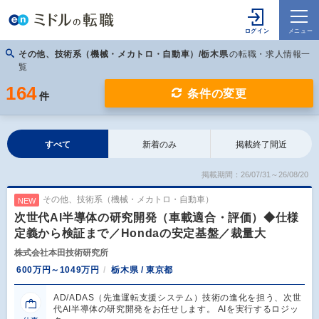
その他、技術系（機械・メカトロ・自動車）/栃木県
の転職・求人情報一
覧
164
条件の変更
件
すべて
新着のみ
掲載終了間近
掲載期間：26/07/31～26/08/20
その他、技術系（機械・メカトロ・自動車）
NEW
次世代AI半導体の研究開発（車載適合・評価）◆仕様
定義から検証まで／Hondaの安定基盤／裁量大
株式会社本田技術研究所
600万円～1049万円
栃木県 / 東京都
AD/ADAS（先進運転支援システム）技術の進化を担う、次世
代AI半導体の研究開発をお任せします。 AIを実行するロジッ