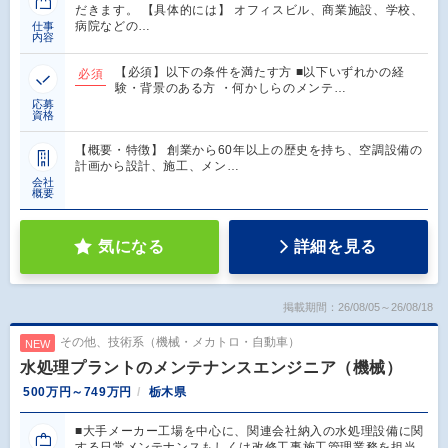
だきます。 【具体的には】 オフィスビル、商業施設、学校、
病院などの…
仕事
内容
【必須】以下の条件を満たす方 ■以下いずれかの経
必須
験・背景のある方 ・何かしらのメンテ…
応募
資格
【概要・特徴】 創業から60年以上の歴史を持ち、空調設備の
計画から設計、施工、メン…
会社
概要
気になる
詳細を見る
掲載期間：26/08/05～26/08/18
その他、技術系（機械・メカトロ・自動車）
NEW
水処理プラントのメンテナンスエンジニア（機械）
500万円～749万円
栃木県
■大手メーカー工場を中心に、関連会社納入の水処理設備に関
する日常メンテナンスもしくは改修工事施工管理業務を担当