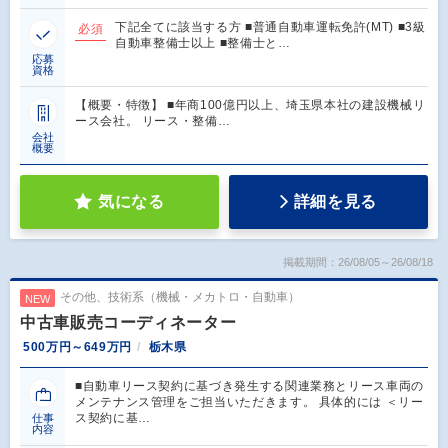
下記全てに該当する方 ■普通自動車運転免許(MT) ■3級
必須
自動車整備士以上 ■整備士と…
応募
資格
【概要・特徴】 ■年商100億円以上、埼玉県本社の建設機械リ
ース会社。 リース・整備…
会社
概要
気になる
詳細を見る
掲載期間：26/08/05～26/08/18
その他、技術系（機械・メカトロ・自動車）
NEW
中古車販売コーディネーター
500万円～649万円
栃木県
■自動車リース契約に基づき発生する関連業務とリース車両の
メンテナンス管理をご担当いただきます。 具体的には ＜リー
ス契約に基…
仕事
内容