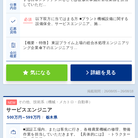
していただ…
仕事
内容
以下双方に当てはまる方 ■プラント機械設備に関する
必須
設備保全、サービスエンジニア、施…
応募
資格
【概要・特徴】 東証プライム上場の総合水処理エンジニアリ
ング企業傘下のエンジニアリ…
会社
概要
気になる
詳細を見る
掲載期間：26/08/05～26/08/18
その他、技術系（機械・メカトロ・自動車）
NEW
サービスエンジニア
500万円～599万円
栃木県
■認証工場内、または客先に行き、各種農業機械の修理、整備
作業を担当していただきます。 【具体的には】 ・トラクター