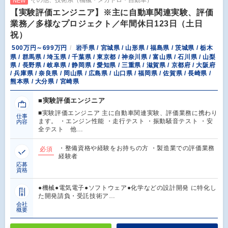
NEW
【実験評価エンジニア】※主に自動車関連実験、評価
業務／多様なプロジェクト／年間休日123日（土日
祝）
500万円～699万円
岩手県 / 宮城県 / 山形県 / 福島県 / 茨城県 / 栃木
県 / 群馬県 / 埼玉県 / 千葉県 / 東京都 / 神奈川県 / 富山県 / 石川県 / 山梨
県 / 長野県 / 岐阜県 / 静岡県 / 愛知県 / 三重県 / 滋賀県 / 京都府 / 大阪府
/ 兵庫県 / 奈良県 / 岡山県 / 広島県 / 山口県 / 福岡県 / 佐賀県 / 長崎県 /
熊本県 / 大分県 / 宮崎県
■実験評価エンジニア
■実験評価エンジニア 主に自動車関連実験、評価業務に携わり
仕事
ます。 ・エンジン性能 ・走行テスト ・振動騒音テスト ・安
内容
全テスト 他…
・整備資格や経験をお持ちの方 ・製造業での評価業務
必須
経験者
応募
資格
●機械●電気電子●ソフトウェア●化学などの設計開発 に特化し
た開発請負・受託技術ア…
会社
概要