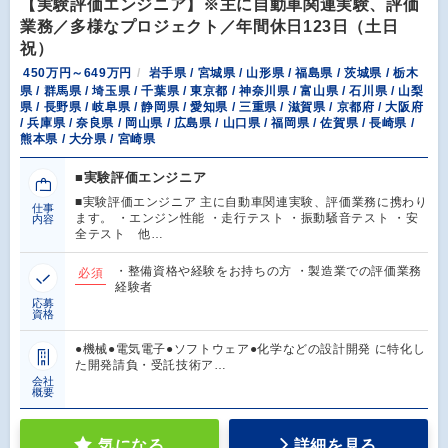
【実験評価エンジニア】※主に自動車関連実験、評価
業務／多様なプロジェクト／年間休日123日（土日
祝）
450万円～649万円
岩手県 / 宮城県 / 山形県 / 福島県 / 茨城県 / 栃木
県 / 群馬県 / 埼玉県 / 千葉県 / 東京都 / 神奈川県 / 富山県 / 石川県 / 山梨
県 / 長野県 / 岐阜県 / 静岡県 / 愛知県 / 三重県 / 滋賀県 / 京都府 / 大阪府
/ 兵庫県 / 奈良県 / 岡山県 / 広島県 / 山口県 / 福岡県 / 佐賀県 / 長崎県 /
熊本県 / 大分県 / 宮崎県
■実験評価エンジニア
■実験評価エンジニア 主に自動車関連実験、評価業務に携わり
仕事
ます。 ・エンジン性能 ・走行テスト ・振動騒音テスト ・安
内容
全テスト 他…
・整備資格や経験をお持ちの方 ・製造業での評価業務
必須
経験者
応募
資格
●機械●電気電子●ソフトウェア●化学などの設計開発 に特化し
た開発請負・受託技術ア…
会社
概要
気になる
詳細を見る