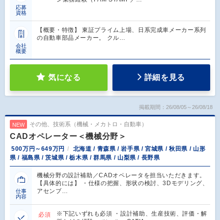
応募
資格
【概要・特徴】 東証プライム上場、日系完成車メーカー系列
の自動車部品メーカー。 クル…
会社
概要
気になる
詳細を見る
掲載期間：26/08/05～26/08/18
その他、技術系（機械・メカトロ・自動車）
NEW
CADオペレーター＜機械分野＞
500万円～649万円
北海道 / 青森県 / 岩手県 / 宮城県 / 秋田県 / 山形
県 / 福島県 / 茨城県 / 栃木県 / 群馬県 / 山梨県 / 長野県
機械分野の設計補助／CADオペレータを担当いただきます。
【具体的には】 ・仕様の把握、形状の検討、3Dモデリング、
アセンブ…
仕事
内容
※下記いずれも必須 ・設計補助、生産技術、評価・解
必須