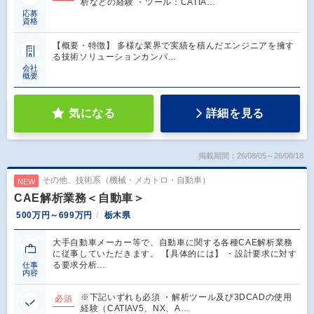
析などの経験 ・ツール：CATIA…
応募
資格
【概要・特徴】 多様な業界で実績を積んだエンジニアを擁す
る技術ソリューションカンパ…
会社
概要
気になる
詳細を見る
掲載期間：26/08/05～26/08/18
その他、技術系（機械・メカトロ・自動車）
NEW
CAE解析業務＜自動車＞
500万円～699万円
栃木県
大手自動車メーカー等で、自動車に関する各種CAE解析業務
に従事していただきます。 【具体的には】 ・設計要求に対す
る要求分析…
仕事
内容
※下記いずれも必須 ・解析ツール及び3DCADの使用
必須
経験（CATIAV5、NX、A…