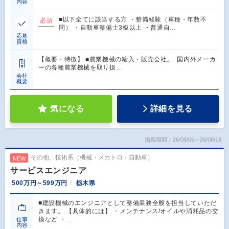
内容
■以下全てに該当する方 ・整備経験（車種・年数不
必須
問） ・自動車整備士3級以上 ・普通自…
応募
資格
【概要・特徴】 ■農業機械の輸入・販売会社。 国内外メーカ
ーの各種農業機械を取り扱…
会社
概要
気になる
詳細を見る
掲載期間：26/08/05～26/08/18
その他、技術系（機械・メカトロ・自動車）
NEW
サービスエンジニア
500万円～599万円
栃木県
■建設機械のエンジニアとして整備業務全般を担当していただ
きます。 【具体的には】 ・メンテナンス/オイルや消耗品の交
換など ・…
仕事
内容