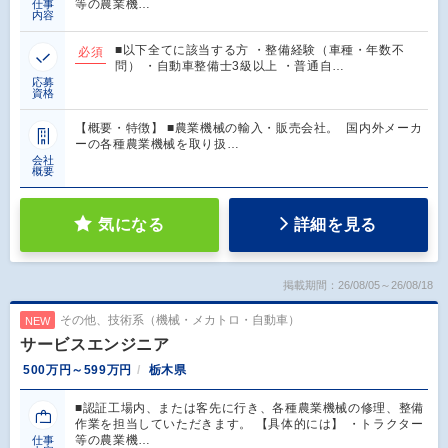
等の農業機…
仕事
内容
■以下全てに該当する方 ・整備経験（車種・年数不
必須
問） ・自動車整備士3級以上 ・普通自…
応募
資格
【概要・特徴】 ■農業機械の輸入・販売会社。 国内外メーカ
ーの各種農業機械を取り扱…
会社
概要
気になる
詳細を見る
掲載期間：26/08/05～26/08/18
その他、技術系（機械・メカトロ・自動車）
NEW
サービスエンジニア
500万円～599万円
栃木県
■認証工場内、または客先に行き、各種農業機械の修理、整備
作業を担当していただきます。 【具体的には】 ・トラクター
等の農業機…
仕事