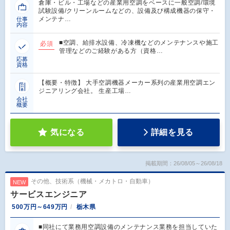
倉庫・ビル・工場などの産業用空調をベースに一般空調/環境
試験設備/クリーンルームなどの、設備及び構成機器の保守・
メンテナ…
仕事
内容
■空調、給排水設備、冷凍機などのメンテナンスや施工
必須
管理などのご経験がある方（資格…
応募
資格
【概要・特徴】 大手空調機器メーカー系列の産業用空調エン
ジニアリング会社。 生産工場…
会社
概要
気になる
詳細を見る
掲載期間：26/08/05～26/08/18
その他、技術系（機械・メカトロ・自動車）
NEW
サービスエンジニア
500万円～649万円
栃木県
■同社にて業務用空調設備のメンテナンス業務を担当していた