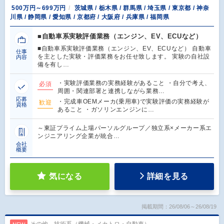
500万円～699万円
茨城県 / 栃木県 / 群馬県 / 埼玉県 / 東京都 / 神奈
川県 / 静岡県 / 愛知県 / 京都府 / 大阪府 / 兵庫県 / 福岡県
■自動車系実験評価業務（エンジン、EV、ECUなど）
■自動車系実験評価業務（エンジン、EV、ECUなど） 自動車
仕事
を主とした実験・評価業務をお任せ致します。 実験の自社設
内容
備を有し…
・実験評価業務の実務経験があること ・自分で考え、
必須
周囲・関連部署と連携しながら業務…
応募
・完成車OEMメーカ(乗用車)で実験評価の実務経験が
歓迎
資格
あること ・ガソリンエンジンに…
～東証プライム上場パーソルグループ／独立系×メーカー系エ
ンジニアリング企業が統合…
会社
概要
気になる
詳細を見る
掲載期間：26/08/06～26/08/19
その他、技術系（機械・メカトロ・自動車）