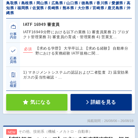
鳥取県 / 島根県 / 岡山県 / 広島県 / 山口県 / 徳島県 / 香川県 / 愛媛県 / 高
知県 / 福岡県 / 佐賀県 / 長崎県 / 熊本県 / 大分県 / 宮崎県 / 鹿児島県 / 沖
縄県
IATF 16949 審査員
IATF16949分野における以下の業務 1) 審査員業務 2) プロダ
仕事
クト管理業務 3) 審査員の育成・管理業務 4) 営業支…
内容
【求める学歴】 大学卒以上 【求める経験】 自動車分
必須
野における実務経験 IATF規格に関…
応募
資格
1) マネジメントシステムの認証および二者監査 2) 温室効果
ガスの妥当性確認・…
会社
概要
気になる
詳細を見る
掲載期間：26/08/06～26/08/19
その他、技術系（機械・メカトロ・自動車）
NEW