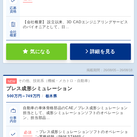
応募
資格
【会社概要】 設立以来、3D CADエンジニアリングサービス
のパイオニアとして、日…
会社
概要
気になる
詳細を見る
掲載期間：26/08/05～26/08/18
その他、技術系（機械・メカトロ・自動車）
NEW
プレス成形シミュレーション
500万円～749万円
栃木県
自動車の車体骨格部品のCAE／プレス成形シミュレーション
担当として、成形シミュレーションソフトのオペレーショ
ン、担当部品…
仕事
内容
・プレス成形シミュレーションソフトのオペレーショ
必須
ン業務経験（PAM STAMP／…