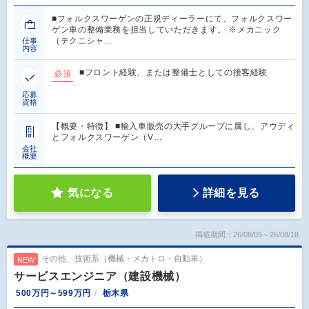
■フォルクスワーゲンの正規ディーラーにて、フォルクスワー
ゲン車の整備業務を担当していただきます。 ※メカニック
（テクニシャ…
仕事
内容
■フロント経験、または整備士としての接客経験
必須
応募
資格
【概要・特徴】 ■輸入車販売の大手グループに属し、アウディ
とフォルクスワーゲン（V…
会社
概要
気になる
詳細を見る
掲載期間：26/08/05～26/08/18
その他、技術系（機械・メカトロ・自動車）
NEW
サービスエンジニア（建設機械）
500万円～599万円
栃木県