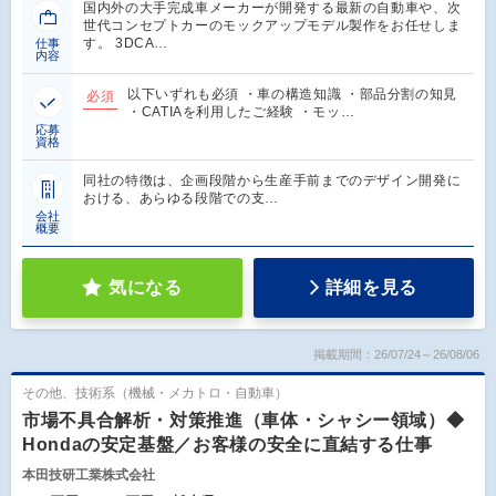
国内外の大手完成車メーカーが開発する最新の自動車や、次
世代コンセプトカーのモックアップモデル製作をお任せしま
す。 3DCA…
仕事
内容
以下いずれも必須 ・車の構造知識 ・部品分割の知見
必須
・CATIAを利用したご経験 ・モッ…
応募
資格
同社の特徴は、企画段階から生産手前までのデザイン開発に
おける、あらゆる段階での支…
会社
概要
気になる
詳細を見る
掲載期間：26/07/24～26/08/06
その他、技術系（機械・メカトロ・自動車）
市場不具合解析・対策推進（車体・シャシー領域）◆
Hondaの安定基盤／お客様の安全に直結する仕事
本田技研工業株式会社