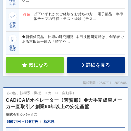
ク…
仕事
内容
以下いずれかのご経験をお持ちの方 ・電子部品・半導
必須
体チップの評価・テスト経験（テス…
応募
資格
◆新価値商品・技術の研究開発 本田技術研究所は、創業者で
ある本田宗一郎の「時間や…
会社
概要
気になる
詳細を見る
掲載期間：26/07/24～26/08/06
その他、技術系（機械・メカトロ・自動車）
CAD/CAMオペレーター【芳賀郡】◆大手完成車メー
カー直取引／創業60年以上の安定基盤
株式会社シバックス
550万円～799万円
栃木県