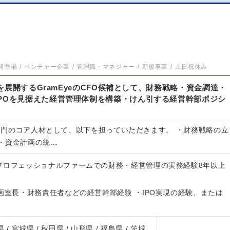
開準備
ベンチャー企業
管理職・マネジャー
新規事業
土日祝休み
m」を展開するGramEyeのCFO候補として、財務戦略・資金調達・
IPOを見据えた経営管理体制を構築・けん引する経営幹部ポジシ
理部門のコア人材として、以下を担っていただきます。 ・財務戦略の立
・資金計画の統…
プロフェッショナルファームでの財務・経営管理の実務経験8年以上
画室長・財務責任者などの経営幹部経験 ・IPO実現の経験、または
 / 宮城県 / 秋田県 / 山形県 / 福島県 / 茨城