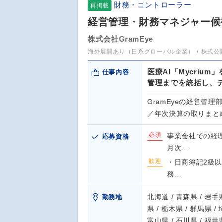
財務・コントローラー
再掲載
経営管理・財務マネジャー候
株式会社GramEye
海外展開あり（日系グローバル企業）
株式公
医療AI「Mycriu
仕事内容
管理までを統括し、
GramEyeの経営管
／年次決算の取りまと
必須
事業会社での経
応募資格
月次…
歓迎
・日商簿記2級以
務…
北海道 / 青森県 / 岩手県
勤務地
県 / 栃木県 / 群馬県 /
富山県 / 石川県 / 福井県