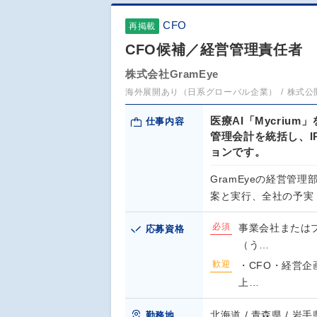
CFO
再掲載
CFO候補／経営管理責任者
株式会社GramEye
海外展開あり（日系グローバル企業）
株式公
医療AI「Mycriu
仕事内容
管理会計を統括し、
ョンです。
GramEyeの経営管
案と実行、全社の予実
必須
事業会社または
応募資格
（う…
歓迎
・CFO・経営企
上…
北海道 / 青森県 / 岩手県
勤務地