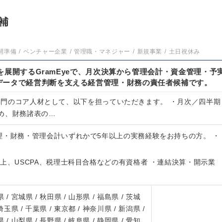
補
開準備
ベンチャー企業
管理職・マネジャー
新規事業
土日祝休み
m」を展開するGramEyeで、月次決算から管理会計・資金管理・予
データで経営判断を支える経営管理・財務の責任者候補です。
理部門のコア人材として、以下を担っていただきます。 ・月次／四半期
め、財務諸表の…
理・財務・管理会計いずれかで5年以上の実務経験をお持ちの方。 ・
上、USCPA、税理士科目合格などの有資格者 ・連結決算・開示業
 / 宮城県 / 秋田県 / 山形県 / 福島県 / 茨城
 埼玉県 / 千葉県 / 東京都 / 神奈川県 / 新潟県 /
 / 山梨県 / 長野県 / 岐阜県 / 静岡県 / 愛知