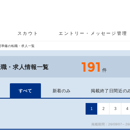
スカウト
エントリー・メッセージ管理
開準備の転職・求人一覧
191
転職・求人情報一覧
件
すべて
新着のみ
掲載終了日間近の
1
2
3
4
掲載期間：26/08/07～26/