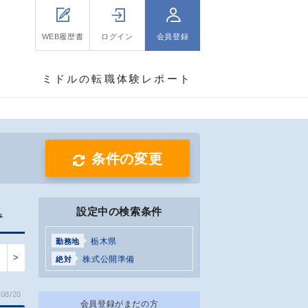
WEB履歴書
ログイン
会員登録
ミドルの転職体験レポート
条件の変更
設定中の検索条件
み
栃木県
勤務地
>
株式公開準備
絶対
08/20
会員登録がまだの方