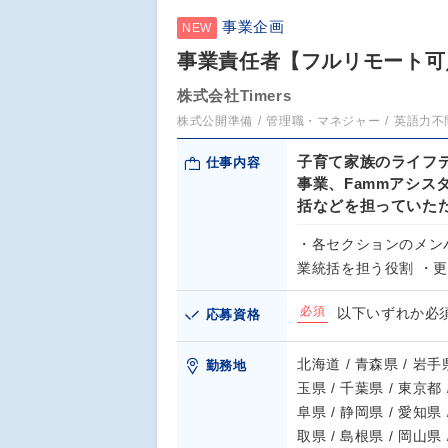
事業企画
NEW
事業責任者【フルリモート可
株式会社Timers
株式公開準備
管理職・マネジャー
英語力不
子育て家族のライフデ
仕事内容
事業、Fammアシス
括などを担っていた
・各セクションのメンバ
業統括を担う役割 ・
必須
以下いずれか必須
応募資格
北海道 / 青森県 / 岩手県
勤務地
玉県 / 千葉県 / 東京都 
阜県 / 静岡県 / 愛知県 
取県 / 島根県 / 岡山県 