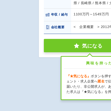
県 / 長崎県 / 熊本県 /
1100万円～1549万円
年収 / 給与
< 企業概要 > 20
会社概要
気になる
興味を持っ
『★気になる』
ボタンを押
ェント・求人企業へ
匿名
で
届いたり、非公開求人が、
た求人は『★気になる』を