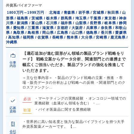
外資系バイオファーマ
1800万円～1999万円
北海道 / 青森県 / 岩手県 / 宮城県 / 秋田県 / 山
形県 / 福島県 / 茨城県 / 栃木県 / 群馬県 / 埼玉県 / 千葉県 / 東京都 / 神奈
川県 / 新潟県 / 富山県 / 石川県 / 福井県 / 山梨県 / 長野県 / 岐阜県 / 静岡
県 / 愛知県 / 三重県 / 滋賀県 / 京都府 / 大阪府 / 兵庫県 / 奈良県 / 和歌山
県 / 鳥取県 / 島根県 / 岡山県 / 広島県 / 山口県 / 徳島県 / 香川県 / 愛媛県
/ 高知県 / 福岡県 / 佐賀県 / 長崎県 / 熊本県 / 大分県 / 宮崎県 / 鹿児島県 /
沖縄県
【適応追加が進む固形がん領域の製品ブランド戦略をリ
ード】 戦略立案からデータ分析、関連部門との連携まで
仕事
幅広くご担当いただき、製品ブランドの強化を推進して
内容
いただきます。
＜主な仕事内容＞ ・製品のブランド戦略の立案・推進 ・市
場・販売データの分析および戦略への反映 ・関連部門とのク
ロスファンクシ…
・マーケティングの実務経験 ・オンコロジー領域での
必須
業務経験（血液がん領域を含む） ・…
応募
・バイオ医薬品に関する業務経験
歓迎
資格
・世界的に高い知名度と強力な製品パイプラインを持つ大手
外資系製薬メーカーです。 【…
会社