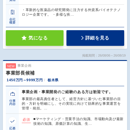
・革新的な医薬品の研究開発に注力する外資系バイオテクノ
ロジー企業です。 ・多様な疾…
会社
概要
気になる
詳細を見る
掲載期間：26/08/06～26/08/19
事業企画
NEW
事業部長候補
1450万円～9999万円
栃木県
事業企画・事業開発のご経験のある方は歓迎です。
事業部の最高責任者として、経営方針に基づいた事業部の目
仕事
的・方針を明確にし、その実現に向けて効果的な事業運営を
内容
管理・統括。…
■マーケティング・営業手法の知識、市場動向及び最新
必須
技術の知識、原価計算の知識、生…
応募