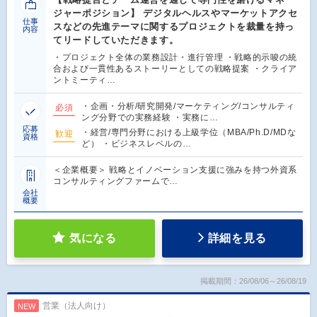
ジャーポジション】 デジタルヘルスやマーケットアクセ
仕事
スなどの先進テーマに関するプロジェクトを裁量を持っ
内容
てリードしていただきます。
・プロジェクト全体の業務設計・進行管理 ・戦略的示唆の統
合および一貫性あるストーリーとしての戦略提案 ・クライア
ントミーティ…
・企画・分析/研究開発/マーケティング/コンサルティ
必須
ング分野での実務経験 ・実務に…
応募
・経営/専門分野における上級学位（MBA/Ph.D/MDな
歓迎
資格
ど） ・ビジネスレベルの…
＜企業概要＞ 戦略とイノベーション支援に強みを持つ外資系
コンサルティングファームで…
会社
概要
気になる
詳細を見る
掲載期間：26/08/06～26/08/19
営業（法人向け）
NEW