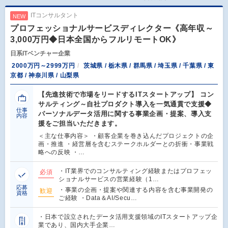
ITコンサルタント
NEW
プロフェッショナルサービスディレクター《高年収～
3,000万円◆日本全国からフルリモートOK》
日系ITベンチャー企業
2000万円～2999万円
茨城県 / 栃木県 / 群馬県 / 埼玉県 / 千葉県 / 東
京都 / 神奈川県 / 山梨県
【先進技術で市場をリードするITスタートアップ】 コン
サルティング～自社プロダクト導入を一気通貫で支援◆
仕事
パーソナルデータ活用に関する事業企画・提案、導入支
内容
援をご担当いただきます。
＜主な仕事内容＞ ・顧客企業を巻き込んだプロジェクトの企
画・推進 ・経営層を含むステークホルダーとの折衝・事業戦
略への反映 ・…
・IT業界でのコンサルティング経験またはプロフェッ
必須
ショナルサービスの営業経験（1…
応募
・事業の企画・提案や関連する内容を含む事業開発の
歓迎
資格
ご経験 ・Data＆AI/Secu…
・日本で設立されたデータ活用支援領域のITスタートアップ企
業であり、国内大手企業…