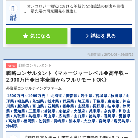
・オンコロジー領域における革新的な治療法の創出を目指
し、最先端の研究開発を推進し…
会社
概要
気になる
詳細を見る
掲載期間：26/08/06～26/08/19
戦略コンサルタント
NEW
戦略コンサルタント《マネージャーレベル◆高年収～
2,000万円◆日本全国からフルリモートOK》
外資系コンサルティングファーム
1500万円～1999万円
北海道 / 青森県 / 岩手県 / 宮城県 / 秋田県 / 山
形県 / 福島県 / 茨城県 / 栃木県 / 群馬県 / 埼玉県 / 千葉県 / 東京都 / 神奈
川県 / 新潟県 / 富山県 / 石川県 / 福井県 / 山梨県 / 長野県 / 岐阜県 / 静岡
県 / 愛知県 / 三重県 / 滋賀県 / 京都府 / 大阪府 / 兵庫県 / 奈良県 / 和歌山
県 / 鳥取県 / 島根県 / 岡山県 / 広島県 / 山口県 / 徳島県 / 香川県 / 愛媛県
/ 高知県 / 福岡県 / 佐賀県 / 長崎県 / 熊本県 / 大分県 / 宮崎県 / 鹿児島県 /
沖縄県
【戦略提言とチーム運営を通じて専門性を磨けるマネー