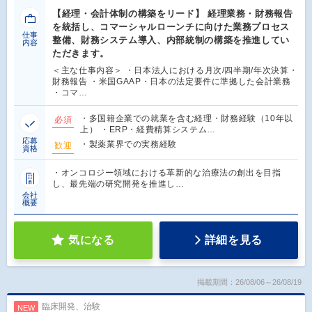
【経理・会計体制の構築をリード】 経理業務・財務報告
を統括し、コマーシャルローンチに向けた業務プロセス
仕事
整備、財務システム導入、内部統制の構築を推進してい
内容
ただきます。
＜主な仕事内容＞ ・日本法人における月次/四半期/年次決算・
財務報告 ・米国GAAP・日本の法定要件に準拠した会計業務
・コマ…
・多国籍企業での就業を含む経理・財務経験（10年以
必須
上） ・ERP・経費精算システム…
応募
・製薬業界での実務経験
歓迎
資格
・オンコロジー領域における革新的な治療法の創出を目指
し、最先端の研究開発を推進し…
会社
概要
気になる
詳細を見る
掲載期間：26/08/06～26/08/19
臨床開発、治験
NEW