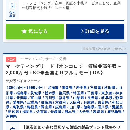
・メッセージング、音声、認証を中核サービスとして、企業
の顧客接点や通信システム構…
会社
概要
気になる
詳細を見る
掲載期間：26/08/06～26/08/19
マーケティングリサーチ・分析
NEW
マーケティングリード《オンコロジー領域◆高年収～
2,000万円＋SO◆全国よりフルリモートOK》
外資系バイオファーマ
1800万円～1999万円
北海道 / 青森県 / 岩手県 / 宮城県 / 秋田県 / 山
形県 / 福島県 / 茨城県 / 栃木県 / 群馬県 / 埼玉県 / 千葉県 / 東京都 / 神奈
川県 / 新潟県 / 富山県 / 石川県 / 福井県 / 山梨県 / 長野県 / 岐阜県 / 静岡
県 / 愛知県 / 三重県 / 滋賀県 / 京都府 / 大阪府 / 兵庫県 / 奈良県 / 和歌山
県 / 鳥取県 / 島根県 / 岡山県 / 広島県 / 山口県 / 徳島県 / 香川県 / 愛媛県
/ 高知県 / 福岡県 / 佐賀県 / 長崎県 / 熊本県 / 大分県 / 宮崎県 / 鹿児島県 /
沖縄県
【適応追加が進む固形がん領域の製品ブランド戦略をリ