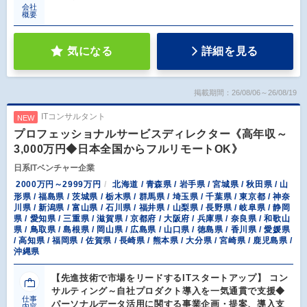
会社
概要
気になる
詳細を見る
掲載期間：26/08/06～26/08/19
ITコンサルタント
NEW
プロフェッショナルサービスディレクター《高年収～
3,000万円◆日本全国からフルリモートOK》
日系ITベンチャー企業
2000万円～2999万円
北海道 / 青森県 / 岩手県 / 宮城県 / 秋田県 / 山
形県 / 福島県 / 茨城県 / 栃木県 / 群馬県 / 埼玉県 / 千葉県 / 東京都 / 神奈
川県 / 新潟県 / 富山県 / 石川県 / 福井県 / 山梨県 / 長野県 / 岐阜県 / 静岡
県 / 愛知県 / 三重県 / 滋賀県 / 京都府 / 大阪府 / 兵庫県 / 奈良県 / 和歌山
県 / 鳥取県 / 島根県 / 岡山県 / 広島県 / 山口県 / 徳島県 / 香川県 / 愛媛県
/ 高知県 / 福岡県 / 佐賀県 / 長崎県 / 熊本県 / 大分県 / 宮崎県 / 鹿児島県 /
沖縄県
【先進技術で市場をリードするITスタートアップ】 コン
サルティング～自社プロダクト導入を一気通貫で支援◆
仕事
パーソナルデータ活用に関する事業企画・提案、導入支
内容