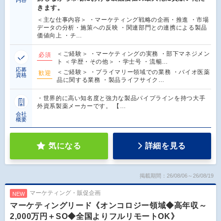
きます。
＜主な仕事内容＞ ・マーケティング戦略の企画・推進 ・市場
データの分析・施策への反映 ・関連部門との連携による製品
価値向上 ・チ…
＜ご経験＞ ・マーケティングの実務 ・部下マネジメン
必須
ト ＜学歴・その他＞ ・学士号 ・流暢…
応募
＜ご経験＞ ・プライマリー領域での業務 ・バイオ医薬
歓迎
資格
品に関する業務 ・製品ライフサイク…
・世界的に高い知名度と強力な製品パイプラインを持つ大手
外資系製薬メーカーです。 【…
会社
概要
気になる
詳細を見る
掲載期間：26/08/06～26/08/19
マーケティング・販促企画
NEW
マーケティングリード《オンコロジー領域◆高年収～
2,000万円＋SO◆全国よりフルリモートOK》