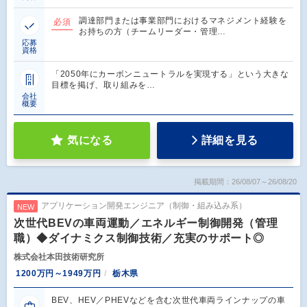
調達部門または事業部門におけるマネジメント経験を
必須
お持ちの方（チームリーダー・管理…
応募
資格
「2050年にカーボンニュートラルを実現する」という大きな
目標を掲げ、取り組みを…
会社
概要
気になる
詳細を見る
掲載期間：26/08/07～26/08/20
アプリケーション開発エンジニア（制御・組み込み系）
NEW
次世代BEVの車両運動／エネルギー制御開発（管理
職）◆ダイナミクス制御技術／充実のサポート◎
株式会社本田技術研究所
1200万円～1949万円
栃木県
BEV、HEV／PHEVなどを含む次世代車両ラインナップの車