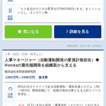
資格
「ヒト起点のデジタル変革をSTANDARDにする」をミッショ
ンとし、オンライン教…
会社
概要
気になる
詳細を見る
掲載期間：26/07/30～26/08/17
人事（採用・労務・教育など）
人事マネージャー（自動運転開発の要員計画担当）◆
Hondaの最先端開発を組織面から支える
株式会社本田技術研究所
1200万円～1949万円
栃木県
同社の注力ドメインである自動運転・運転支援システム（AD
／ADAS）開発組織にて、組織力強化の要となる人的リソース
管理を…
仕事
内容
以下いずれも必須 ・事業会社（メーカー）における人
必須