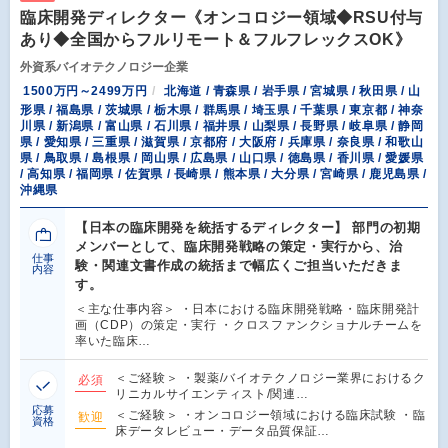
臨床開発ディレクター《オンコロジー領域◆RSU付与
あり◆全国からフルリモート＆フルフレックスOK》
外資系バイオテクノロジー企業
1500万円～2499万円
北海道 / 青森県 / 岩手県 / 宮城県 / 秋田県 / 山
形県 / 福島県 / 茨城県 / 栃木県 / 群馬県 / 埼玉県 / 千葉県 / 東京都 / 神奈
川県 / 新潟県 / 富山県 / 石川県 / 福井県 / 山梨県 / 長野県 / 岐阜県 / 静岡
県 / 愛知県 / 三重県 / 滋賀県 / 京都府 / 大阪府 / 兵庫県 / 奈良県 / 和歌山
県 / 鳥取県 / 島根県 / 岡山県 / 広島県 / 山口県 / 徳島県 / 香川県 / 愛媛県
/ 高知県 / 福岡県 / 佐賀県 / 長崎県 / 熊本県 / 大分県 / 宮崎県 / 鹿児島県 /
沖縄県
【日本の臨床開発を統括するディレクター】 部門の初期
メンバーとして、臨床開発戦略の策定・実行から、治
仕事
験・関連文書作成の統括まで幅広くご担当いただきま
内容
す。
＜主な仕事内容＞ ・日本における臨床開発戦略・臨床開発計
画（CDP）の策定・実行 ・クロスファンクショナルチームを
率いた臨床…
＜ご経験＞ ・製薬/バイオテクノロジー業界におけるク
必須
リニカルサイエンティスト/関連…
応募
＜ご経験＞ ・オンコロジー領域における臨床試験 ・臨
歓迎
資格
床データレビュー・データ品質保証…