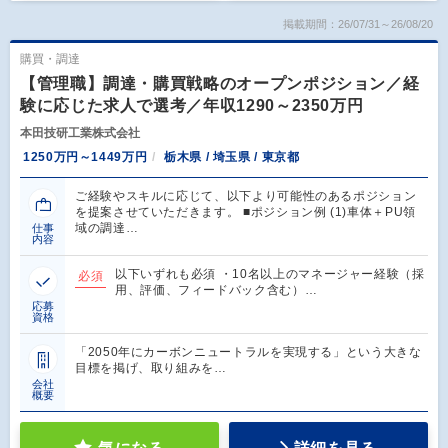
掲載期間：26/07/31～26/08/20
購買・調達
【管理職】調達・購買戦略のオープンポジション／経
験に応じた求人で選考／年収1290～2350万円
本田技研工業株式会社
1250万円～1449万円
栃木県 / 埼玉県 / 東京都
ご経験やスキルに応じて、以下より可能性のあるポジション
を提案させていただきます。 ■ポジション例 (1)車体＋PU領
域の調達…
仕事
内容
以下いずれも必須 ・10名以上のマネージャー経験（採
必須
用、評価、フィードバック含む）…
応募
資格
「2050年にカーボンニュートラルを実現する」という大きな
目標を掲げ、取り組みを…
会社
概要