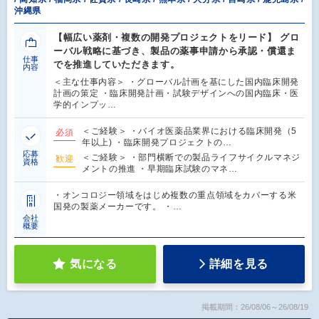
沖縄県
【幅広い薬剤・複数の開発プロジェクトをリード】 グロ
ーバル戦略に基づき、製品の薬事申請から承認・償還ま
仕事
でを推進していただきます。
内容
＜主な仕事内容＞ ・グローバル計画を基にした国内臨床開発
計画の策定 ・臨床開発計画・試験デザインへの国内臨床・医
学的インプッ…
＜ご経験＞ ・バイオ医薬品業界における臨床開発（5
必須
年以上) ・臨床開発プロジェクトの…
応募
＜ご経験＞ ・部門横断での製品ライフサイクルマネジ
歓迎
資格
メントの推進 ・早期臨床試験のマネ…
・オンコロジー領域をはじめ複数の重点領域をカバーする米
国発の製薬メーカーです。 ・…
会社
概要
気になる
詳細を見る
掲載期間：26/08/06～26/08/19