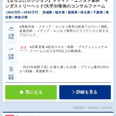
【立ち上げポジション】メディア・エンタメ業界 イ
ンダストリーヘッド/大手SI母体のコンサルファーム
1800万円～4999万円
茨城県 / 栃木県 / 群馬県 / 埼玉県 / 千葉県 / 東
京都 / 神奈川県
●業務内容 ・メディア・エンタメ業界の新規アカウント開拓、
提案活動 ・メディア・エンタメ業界のクライアントに対する
プロジェク…
仕事
内容
●応募資格 ●必須スキル・経験 ・プロフェッショナル
必須
ファームにおける3年以上の勤務経…
応募
資格
・2021年創業で若いが落ち着いた社風 ・プライム案件100％
かつ戦略・業務案件メ…
会社
概要
気になる
詳細を見る
掲載期間：26/08/06～26/08/24