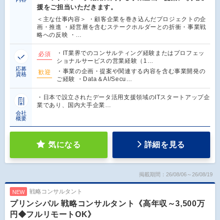
援をご担当いただきます。
＜主な仕事内容＞ ・顧客企業を巻き込んだプロジェクトの企
画・推進 ・経営層を含むステークホルダーとの折衝・事業戦
略への反映 ・…
・IT業界でのコンサルティング経験またはプロフェッ
必須
ショナルサービスの営業経験（1…
応募
・事業の企画・提案や関連する内容を含む事業開発の
歓迎
資格
ご経験 ・Data＆AI/Secu…
・日本で設立されたデータ活用支援領域のITスタートアップ企
業であり、国内大手企業…
会社
概要
気になる
詳細を見る
掲載期間：26/08/06～26/08/19
戦略コンサルタント
NEW
プリンシパル 戦略コンサルタント《高年収～3,500万
円◆フルリモートOK》