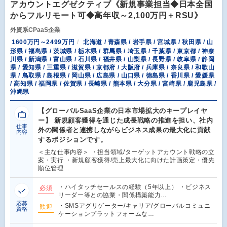
アカウントエグゼクティブ《新規事業担当◆日本全国
からフルリモート可◆高年収～2,100万円＋RSU》
外資系CPaaS企業
1600万円～2499万円
北海道 / 青森県 / 岩手県 / 宮城県 / 秋田県 / 山
形県 / 福島県 / 茨城県 / 栃木県 / 群馬県 / 埼玉県 / 千葉県 / 東京都 / 神奈
川県 / 新潟県 / 富山県 / 石川県 / 福井県 / 山梨県 / 長野県 / 岐阜県 / 静岡
県 / 愛知県 / 三重県 / 滋賀県 / 京都府 / 大阪府 / 兵庫県 / 奈良県 / 和歌山
県 / 鳥取県 / 島根県 / 岡山県 / 広島県 / 山口県 / 徳島県 / 香川県 / 愛媛県
/ 高知県 / 福岡県 / 佐賀県 / 長崎県 / 熊本県 / 大分県 / 宮崎県 / 鹿児島県 /
沖縄県
【グローバルSaaS企業の日本市場拡大のキープレイヤ
ー】 新規顧客獲得を通じた成長戦略の推進を担い、社内
仕事
外の関係者と連携しながらビジネス成果の最大化に貢献
内容
するポジションです。
＜主な仕事内容＞ ・担当領域/ターゲットアカウント戦略の立
案・実行 ・新規顧客獲得/売上最大化に向けた計画策定・優先
順位管理…
・ハイタッチセールスの経験（5年以上） ・ビジネス
必須
リーダー等との協業・関係構築能力…
応募
・SMSアグリゲーター/キャリア/グローバルコミュニ
歓迎
資格
ケーションプラットフォームな…