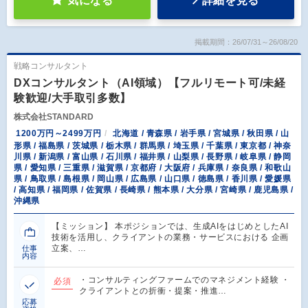
気になる
詳細を見る
掲載期間：26/07/31～26/08/20
戦略コンサルタント
DXコンサルタント（AI領域）【フルリモート可/未経
験歓迎/大手取引多数】
株式会社STANDARD
1200万円～2499万円
北海道 / 青森県 / 岩手県 / 宮城県 / 秋田県 / 山
形県 / 福島県 / 茨城県 / 栃木県 / 群馬県 / 埼玉県 / 千葉県 / 東京都 / 神奈
川県 / 新潟県 / 富山県 / 石川県 / 福井県 / 山梨県 / 長野県 / 岐阜県 / 静岡
県 / 愛知県 / 三重県 / 滋賀県 / 京都府 / 大阪府 / 兵庫県 / 奈良県 / 和歌山
県 / 鳥取県 / 島根県 / 岡山県 / 広島県 / 山口県 / 徳島県 / 香川県 / 愛媛県
/ 高知県 / 福岡県 / 佐賀県 / 長崎県 / 熊本県 / 大分県 / 宮崎県 / 鹿児島県 /
沖縄県
【ミッション】 本ポジションでは、生成AIをはじめとしたAI
技術を活用し、クライアントの業務・サービスにおける 企画
立案、…
仕事
内容
・コンサルティングファームでのマネジメント経験 ・
必須
クライアントとの折衝・提案・推進…
応募