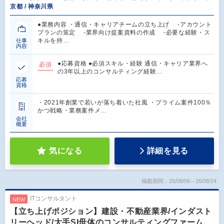
京都 / 神奈川県
●業務内容 ・通信・キャリアチームの立ち上げ -アカウント
プランの策定 -業界向け提案資料の作成 -必要な経験・ス
キルを持…
仕事
内容
●応募資格 ●必須スキル・経験 通信・キャリア業界へ
必須
の3年以上のコンサルティング経験…
応募
資格
・2021年創業で若いが落ち着いた社風 ・プライム案件100％
かつ戦略・業務案件メ…
会社
概要
気になる
詳細を見る
掲載期間：26/08/06～26/08/24
ITコンサルタント
NEW
【立ち上げポジション】建設・不動産業界/インダスト
リーヘッド/大手SI母体のコンサルティングファーム