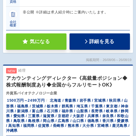
資格
非公開 ※詳細は求人紹介時にご案内いたします。
会社
概要
気になる
詳細を見る
掲載期間：26/08/06～26/08/19
経理
NEW
アカウンティングディレクター《高裁量ポジション◆
株式報酬制度あり◆全国からフルリモートOK》
外資系バイオテクノロジー企業
1500万円～2499万円
北海道 / 青森県 / 岩手県 / 宮城県 / 秋田県 / 山
形県 / 福島県 / 茨城県 / 栃木県 / 群馬県 / 埼玉県 / 千葉県 / 東京都 / 神奈
川県 / 新潟県 / 富山県 / 石川県 / 福井県 / 山梨県 / 長野県 / 岐阜県 / 静岡
県 / 愛知県 / 三重県 / 滋賀県 / 京都府 / 大阪府 / 兵庫県 / 奈良県 / 和歌山
県 / 鳥取県 / 島根県 / 岡山県 / 広島県 / 山口県 / 徳島県 / 香川県 / 愛媛県
/ 高知県 / 福岡県 / 佐賀県 / 長崎県 / 熊本県 / 大分県 / 宮崎県 / 鹿児島県 /
沖縄県