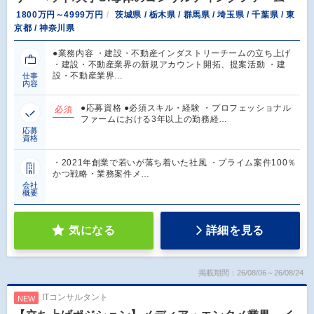
1800万円～4999万円
茨城県 / 栃木県 / 群馬県 / 埼玉県 / 千葉県 / 東
京都 / 神奈川県
●業務内容 ・建設・不動産インダストリーチームの立ち上げ
・建設・不動産業界の新規アカウント開拓、提案活動 ・建
設・不動産業界…
仕事
内容
●応募資格 ●必須スキル・経験 ・プロフェッショナル
必須
ファームにおける3年以上の勤務経…
応募
資格
・2021年創業で若いが落ち着いた社風 ・プライム案件100％
かつ戦略・業務案件メ…
会社
概要
気になる
詳細を見る
掲載期間：26/08/06～26/08/24
ITコンサルタント
NEW