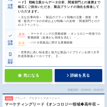
ード】 戦略立案からデータ分析、関連部門との連携まで
仕事
幅広くご担当いただき、製品ブランドの強化を推進して
内容
いただきます。
＜主な仕事内容＞ ・製品のブランド戦略の立案・推進 ・市
場・販売データの分析および戦略への反映 ・関連部門とのク
ロスファンクシ…
・マーケティングの実務経験 ・オンコロジー領域での
必須
業務経験（血液がん領域を含む） ・…
応募
・バイオ医薬品に関する業務経験
歓迎
資格
・世界的に高い知名度と強力な製品パイプラインを持つ大手
外資系製薬メーカーです。 【…
会社
概要
気になる
詳細を見る
掲載期間：26/08/06～26/08/19
ブランド・プロダクトマネージャー
NEW
マーケティングリード《オンコロジー領域◆高年収～