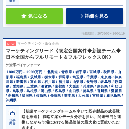
概要
気になる
詳細を見る
掲載期間：26/08/06～26/08/19
マーケティング・販促企画
NEW
マーケティングリード《限定公開案件◆新設チーム◆
日本全国からフルリモート＆フルフレックスOK》
外資系バイオファーマ
1800万円～1999万円
北海道 / 青森県 / 岩手県 / 宮城県 / 秋田県 / 山
形県 / 福島県 / 茨城県 / 栃木県 / 群馬県 / 埼玉県 / 千葉県 / 東京都 / 神奈
川県 / 新潟県 / 富山県 / 石川県 / 福井県 / 山梨県 / 長野県 / 岐阜県 / 静岡
県 / 愛知県 / 三重県 / 滋賀県 / 京都府 / 大阪府 / 兵庫県 / 奈良県 / 和歌山
県 / 鳥取県 / 島根県 / 岡山県 / 広島県 / 山口県 / 徳島県 / 香川県 / 愛媛県
/ 高知県 / 福岡県 / 佐賀県 / 長崎県 / 熊本県 / 大分県 / 宮崎県 / 鹿児島県 /
沖縄県
【新設マーケティングチームを率いて既存製品の成長戦
略を推進】 戦略立案やデータ分析を担い、関連部門と連
仕事
携しながら市場における製品価値の最大化に貢献いただ
内容
きます。