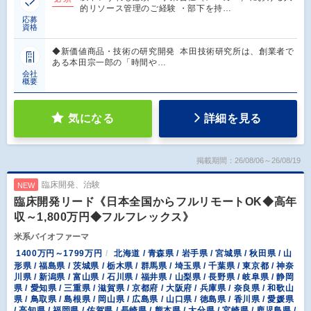
的リソース管理のご経験 ・部下を持…
応募
資格
◆新価値商品・技術の研究開発 本田技術研究所は、創業者で
ある本田宗一郎の「時間や…
会社
概要
気になる
詳細を見る
掲載期間：26/08/06～26/08/19
臨床開発、治験
NEW
臨床開発リード《日本全国からフルリモートOK◆高年
収～1,800万円◆フルフレックス》
米系バイオファーマ
1400万円～1799万円
北海道 / 青森県 / 岩手県 / 宮城県 / 秋田県 / 山
形県 / 福島県 / 茨城県 / 栃木県 / 群馬県 / 埼玉県 / 千葉県 / 東京都 / 神奈
川県 / 新潟県 / 富山県 / 石川県 / 福井県 / 山梨県 / 長野県 / 岐阜県 / 静岡
県 / 愛知県 / 三重県 / 滋賀県 / 京都府 / 大阪府 / 兵庫県 / 奈良県 / 和歌山
県 / 鳥取県 / 島根県 / 岡山県 / 広島県 / 山口県 / 徳島県 / 香川県 / 愛媛県
/ 高知県 / 福岡県 / 佐賀県 / 長崎県 / 熊本県 / 大分県 / 宮崎県 / 鹿児島県 /