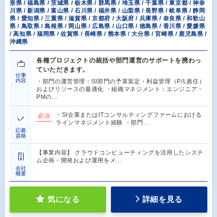
形県 / 福島県 / 茨城県 / 栃木県 / 群馬県 / 埼玉県 / 千葉県 / 東京都 / 神奈
川県 / 新潟県 / 富山県 / 石川県 / 福井県 / 山梨県 / 長野県 / 岐阜県 / 静岡
県 / 愛知県 / 三重県 / 滋賀県 / 京都府 / 大阪府 / 兵庫県 / 奈良県 / 和歌山
県 / 鳥取県 / 島根県 / 岡山県 / 広島県 / 山口県 / 徳島県 / 香川県 / 愛媛県
/ 高知県 / 福岡県 / 佐賀県 / 長崎県 / 熊本県 / 大分県 / 宮崎県 / 鹿児島県 /
沖縄県
各種プロジェクトの統括や部門運営のサポートを携わっ
ていただきます。
仕事
内容
・部門の運営管理：SI部門の予算策定・利益管理（P/L責任）
およびリソースの最適化 ・組織マネジメント：エンジニア・
PMの…
・SI企業またはITコンサルティングファームにおける
必須
ラインマネジメント経験 ・部門…
応募
資格
【事業内容】 クラウドコンピューティングを活用したシステ
ム企画・開発および運用をメ…
会社
概要
気になる
詳細を見る