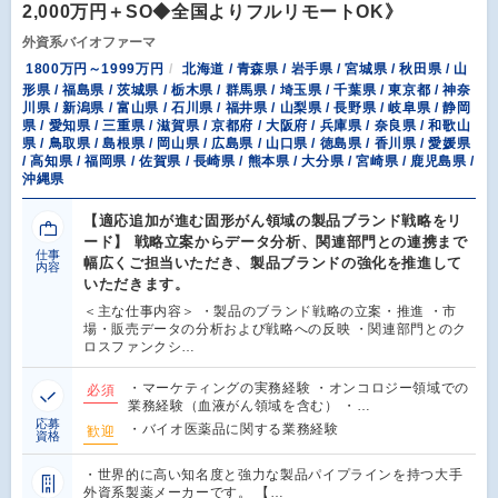
2,000万円＋SO◆全国よりフルリモートOK》
外資系バイオファーマ
1800万円～1999万円
北海道 / 青森県 / 岩手県 / 宮城県 / 秋田県 / 山
形県 / 福島県 / 茨城県 / 栃木県 / 群馬県 / 埼玉県 / 千葉県 / 東京都 / 神奈
川県 / 新潟県 / 富山県 / 石川県 / 福井県 / 山梨県 / 長野県 / 岐阜県 / 静岡
県 / 愛知県 / 三重県 / 滋賀県 / 京都府 / 大阪府 / 兵庫県 / 奈良県 / 和歌山
県 / 鳥取県 / 島根県 / 岡山県 / 広島県 / 山口県 / 徳島県 / 香川県 / 愛媛県
/ 高知県 / 福岡県 / 佐賀県 / 長崎県 / 熊本県 / 大分県 / 宮崎県 / 鹿児島県 /
沖縄県
【適応追加が進む固形がん領域の製品ブランド戦略をリ
ード】 戦略立案からデータ分析、関連部門との連携まで
仕事
幅広くご担当いただき、製品ブランドの強化を推進して
内容
いただきます。
＜主な仕事内容＞ ・製品のブランド戦略の立案・推進 ・市
場・販売データの分析および戦略への反映 ・関連部門とのク
ロスファンクシ…
・マーケティングの実務経験 ・オンコロジー領域での
必須
業務経験（血液がん領域を含む） ・…
応募
・バイオ医薬品に関する業務経験
歓迎
資格
・世界的に高い知名度と強力な製品パイプラインを持つ大手
外資系製薬メーカーです。 【…