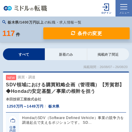
栃木県/1400万円以上
の転職・求人情報一覧
117
条件の変更
件
すべて
新着のみ
掲載終了間近
掲載期間：26/08/07～26/08/20
購買・調達
NEW
SDV領域における購買戦略企画（管理職）【芳賀郡】
◆Hondaの安定基盤／事業の根幹を担う
本田技研工業株式会社
1250万円～1449万円
栃木県
HondaのSDV（Software Defined Vehicle）事業の競争力を
調達起点で支えるポジションです。 SD…
仕事
内容