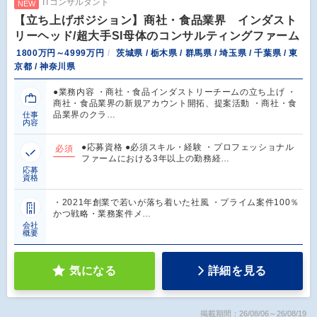
ITコンサルタント
NEW
【立ち上げポジション】商社・食品業界 インダスト
リーヘッド/超大手SI母体のコンサルティングファーム
1800万円～4999万円
茨城県 / 栃木県 / 群馬県 / 埼玉県 / 千葉県 / 東
京都 / 神奈川県
●業務内容 ・商社・食品インダストリーチームの立ち上げ ・
商社・食品業界の新規アカウント開拓、提案活動 ・商社・食
品業界のクラ…
仕事
内容
●応募資格 ●必須スキル・経験 ・プロフェッショナル
必須
ファームにおける3年以上の勤務経…
応募
資格
・2021年創業で若いが落ち着いた社風 ・プライム案件100％
かつ戦略・業務案件メ…
会社
概要
気になる
詳細を見る
掲載期間：26/08/06～26/08/19