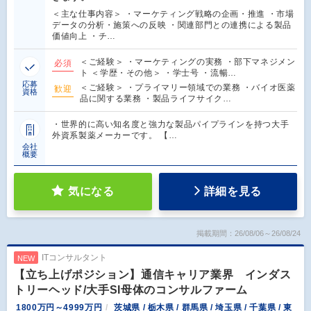
＜主な仕事内容＞ ・マーケティング戦略の企画・推進 ・市場
データの分析・施策への反映 ・関連部門との連携による製品
価値向上 ・チ…
＜ご経験＞ ・マーケティングの実務 ・部下マネジメン
必須
ト ＜学歴・その他＞ ・学士号 ・流暢…
応募
＜ご経験＞ ・プライマリー領域での業務 ・バイオ医薬
歓迎
資格
品に関する業務 ・製品ライフサイク…
・世界的に高い知名度と強力な製品パイプラインを持つ大手
外資系製薬メーカーです。 【…
会社
概要
気になる
詳細を見る
掲載期間：26/08/06～26/08/24
ITコンサルタント
NEW
【立ち上げポジション】通信キャリア業界 インダス
トリーヘッド/大手SI母体のコンサルファーム
1800万円～4999万円
茨城県 / 栃木県 / 群馬県 / 埼玉県 / 千葉県 / 東