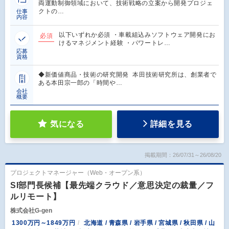
両運動制御領域において、技術戦略の立案から開発プロジェ
クトの…
仕事
内容
以下いずれか必須 ・車載組込みソフトウェア開発にお
必須
けるマネジメント経験 ・パワートレ…
応募
資格
◆新価値商品・技術の研究開発 本田技術研究所は、創業者で
ある本田宗一郎の「時間や…
会社
概要
気になる
詳細を見る
掲載期間：26/07/31～26/08/20
プロジェクトマネージャー（Web・オープン系）
SI部門長候補【最先端クラウド／意思決定の裁量／フ
ルリモート】
株式会社G-gen
1300万円～1849万円
北海道 / 青森県 / 岩手県 / 宮城県 / 秋田県 / 山