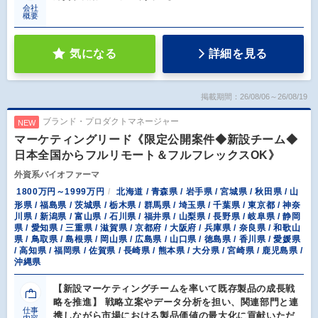
会社
概要
気になる
詳細を見る
掲載期間：26/08/06～26/08/19
ブランド・プロダクトマネージャー
NEW
マーケティングリード《限定公開案件◆新設チーム◆
日本全国からフルリモート＆フルフレックスOK》
外資系バイオファーマ
1800万円～1999万円
北海道 / 青森県 / 岩手県 / 宮城県 / 秋田県 / 山
形県 / 福島県 / 茨城県 / 栃木県 / 群馬県 / 埼玉県 / 千葉県 / 東京都 / 神奈
川県 / 新潟県 / 富山県 / 石川県 / 福井県 / 山梨県 / 長野県 / 岐阜県 / 静岡
県 / 愛知県 / 三重県 / 滋賀県 / 京都府 / 大阪府 / 兵庫県 / 奈良県 / 和歌山
県 / 鳥取県 / 島根県 / 岡山県 / 広島県 / 山口県 / 徳島県 / 香川県 / 愛媛県
/ 高知県 / 福岡県 / 佐賀県 / 長崎県 / 熊本県 / 大分県 / 宮崎県 / 鹿児島県 /
沖縄県
【新設マーケティングチームを率いて既存製品の成長戦
略を推進】 戦略立案やデータ分析を担い、関連部門と連
仕事
携しながら市場における製品価値の最大化に貢献いただ
内容