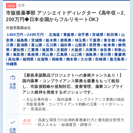
薬事
NEW
市販後薬事部 アソシエイトディレクター《高年収～2,
200万円◆日本全国からフルリモートOK》
外資系製薬会社
1400万円～2499万円
北海道 / 青森県 / 岩手県 / 宮城県 / 秋田県 / 山
形県 / 福島県 / 茨城県 / 栃木県 / 群馬県 / 埼玉県 / 千葉県 / 東京都 / 神奈
川県 / 新潟県 / 富山県 / 石川県 / 福井県 / 山梨県 / 長野県 / 岐阜県 / 静岡
県 / 愛知県 / 三重県 / 滋賀県 / 京都府 / 大阪府 / 兵庫県 / 奈良県 / 和歌山
県 / 鳥取県 / 島根県 / 岡山県 / 広島県 / 山口県 / 徳島県 / 香川県 / 愛媛県
/ 高知県 / 福岡県 / 佐賀県 / 長崎県 / 熊本県 / 大分県 / 宮崎県 / 鹿児島県 /
沖縄県
【新規承認製品プロジェクトへの参画チャンスあり！】
国内薬事・コンプライアンス業務を裁量をもって統括
仕事
し、市販後戦略や規制対応、査察管理、薬事コンプライ
内容
アンス維持を推進するポジションです。
＜主な仕事内容＞ ・国内薬事・コンプライアンス業務の統括
・市販後薬事・コンプライアンス戦略の立案・リーダーシッ
プ ・医薬品規…
・迅速な環境での自律的業務遂行力と優先順位管理力
必須
・対人スキル ・組織運営・調整力 ・…
応募
資格