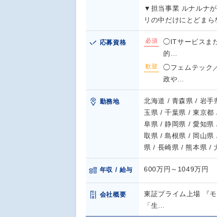
▼担当事業 ルナルナ
リの中だけにとどまら
必須
◯ITサービス
応募資格
的…
歓迎
◯フェムテック
政や…
北海道 / 青森県 / 岩手県
勤務地
玉県 / 千葉県 / 東京都 
阜県 / 静岡県 / 愛知県 
取県 / 島根県 / 岡山県 
県 / 長崎県 / 熊本県 /
600万円～1049万円
年収 / 給与
東証プライム上場 『
会社概要
「生…