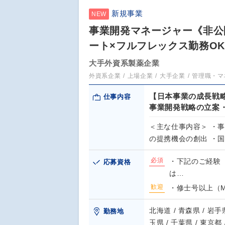
新規事業
NEW
事業開発マネージャー《非公
ート×フルフレックス勤務O
大手外資系製薬企業
外資系企業
上場企業
大手企業
管理職・マ
【日本事業の成長戦
仕事内容
事業開発戦略の立案
＜主な仕事内容＞ ・
の提携機会の創出 ・
必須
・下記のご経験
応募資格
は…
歓迎
・修士号以上（MBA
北海道 / 青森県 / 岩手県
勤務地
玉県 / 千葉県 / 東京都 