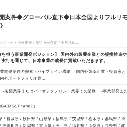
開案件◆グローバル直下◆日本全国よりフルリ
K》
ネジャー
海外折衝
英語力が必要
土日祝休み
略を担う事業開発ポジション】 国内外の製薬企業との提携推進や
・実行を通じて、日本事業の成長に貢献いただきます。
事業開発案件の探索・パイプライン構築 ・国内外製薬企業・投資家と
国内外ポートフォリオ案…
 -製薬業界またはバイオテクノロジー業界での業務 -事業開発ま
/MSc/PharmD）
 / 宮城県 / 秋田県 / 山形県 / 福島県 / 茨城県 / 栃木県 / 群馬県 / 埼
/ 神奈川県 / 新潟県 / 富山県 / 石川県 / 福井県 / 山梨県 / 長野県 / 岐