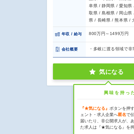
阜県 / 静岡県 / 愛知県 
取県 / 島根県 / 岡山県 
県 / 長崎県 / 熊本県 /
800万円～1499万円
年収 / 給与
・多岐に渡る領域で非
会社概要
気になる
興味を持っ
『★気になる』
ボタンを押
ェント・求人企業へ
匿名
で
届いたり、非公開求人が、
た求人は『★気になる』を