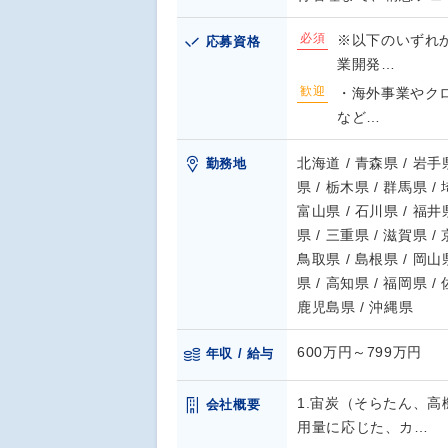
必須
※以下のいずれ
応募資格
業開発…
歓迎
・海外事業やク
など…
北海道 / 青森県 / 岩手県
勤務地
県 / 栃木県 / 群馬県 /
富山県 / 石川県 / 福井県
県 / 三重県 / 滋賀県 /
鳥取県 / 島根県 / 岡山県
県 / 高知県 / 福岡県 /
鹿児島県 / 沖縄県
600万円～799万円
年収 / 給与
1.宙炭（そらたん、高
会社概要
用量に応じた、カ…