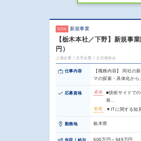
新規事業
NEW
【栃木本社／下野】新規事業開
円）
上場企業
大手企業
土日祝休み
【職務内容】 同社の
仕事内容
マの探索・具体化から
必須
■技術サイドでの
応募資格
発…
歓迎
▼ITに関する知
栃木県
勤務地
600万円～949万円
年収 / 給与