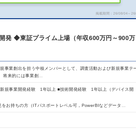
掲載期間：26/08/04～26/
発 ◆東証プライム上場（年収600万円～900万
新規事業創出を担う中核メンバーとして、調査活動および新規事業テ
、将来的には事業創…
新規事業開発経験 1年以上 ■技術開発経験 1年以上（デバイス開
見をお持ちの方（ITパスポートレベル可，PowerBIなどデータ…