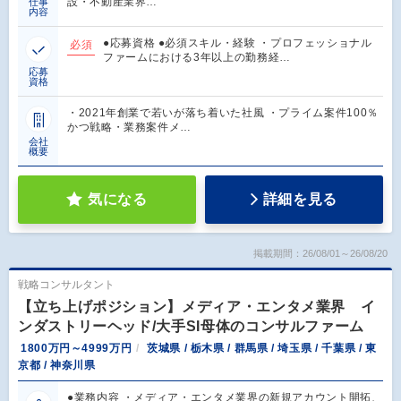
設・不動産業界…
仕事
内容
●応募資格 ●必須スキル・経験 ・プロフェッショナル
必須
ファームにおける3年以上の勤務経…
応募
資格
・2021年創業で若いが落ち着いた社風 ・プライム案件100％
かつ戦略・業務案件メ…
会社
概要
気になる
詳細を見る
掲載期間：26/08/01～26/08/20
戦略コンサルタント
【立ち上げポジション】メディア・エンタメ業界 イ
ンダストリーヘッド/大手SI母体のコンサルファーム
1800万円～4999万円
茨城県 / 栃木県 / 群馬県 / 埼玉県 / 千葉県 / 東
京都 / 神奈川県
●業務内容 ・メディア・エンタメ業界の新規アカウント開拓、