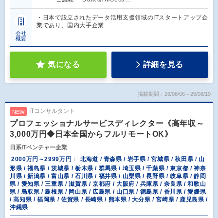
・日本で設立されたデータ活用支援領域のITスタートアップ企
業であり、国内大手企業…
会社
概要
気になる
詳細を見る
掲載期間：26/08/06～26/08/19
ITコンサルタント
NEW
プロフェッショナルサービスディレクター《高年収～
3,000万円◆日本全国からフルリモートOK》
日系ITベンチャー企業
2000万円～2999万円
北海道 / 青森県 / 岩手県 / 宮城県 / 秋田県 / 山
形県 / 福島県 / 茨城県 / 栃木県 / 群馬県 / 埼玉県 / 千葉県 / 東京都 / 神奈
川県 / 新潟県 / 富山県 / 石川県 / 福井県 / 山梨県 / 長野県 / 岐阜県 / 静岡
県 / 愛知県 / 三重県 / 滋賀県 / 京都府 / 大阪府 / 兵庫県 / 奈良県 / 和歌山
県 / 鳥取県 / 島根県 / 岡山県 / 広島県 / 山口県 / 徳島県 / 香川県 / 愛媛県
/ 高知県 / 福岡県 / 佐賀県 / 長崎県 / 熊本県 / 大分県 / 宮崎県 / 鹿児島県 /
沖縄県