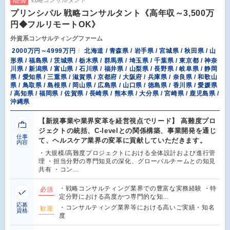
戦略コンサルタント
NEW
プリンシパル 戦略コンサルタント《高年収～3,500万
円◆フルリモートOK》
外資系コンサルティングファーム
2000万円～4999万円
北海道 / 青森県 / 岩手県 / 宮城県 / 秋田県 / 山
形県 / 福島県 / 茨城県 / 栃木県 / 群馬県 / 埼玉県 / 千葉県 / 東京都 / 神奈
川県 / 新潟県 / 富山県 / 石川県 / 福井県 / 山梨県 / 長野県 / 岐阜県 / 静岡
県 / 愛知県 / 三重県 / 滋賀県 / 京都府 / 大阪府 / 兵庫県 / 奈良県 / 和歌山
県 / 鳥取県 / 島根県 / 岡山県 / 広島県 / 山口県 / 徳島県 / 香川県 / 愛媛県
/ 高知県 / 福岡県 / 佐賀県 / 長崎県 / 熊本県 / 大分県 / 宮崎県 / 鹿児島県 /
沖縄県
【新規事業や業界変革を経営視点でリード】 高難度プロ
ジェクトの統括、C-levelとの関係構築、事業開発を通じ
仕事
て、ヘルスケア業界の変革に貢献していただきます。
内容
・大規模/高難度プロジェクトにおける全体設計および進行管
理 ・担当分野の専門知見の深化、グローバルチームとの知見
共有 ・コン…
・戦略コンサルティング業界での豊富な実務経験 ・特
必須
定分野における高度かつ専門的な知…
応募
・コンサルティング業界等における高いご実績・知名
歓迎
資格
度