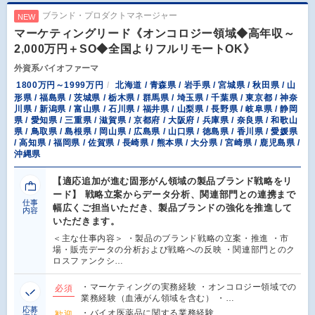
ブランド・プロダクトマネージャー
NEW
マーケティングリード《オンコロジー領域◆高年収～
2,000万円＋SO◆全国よりフルリモートOK》
外資系バイオファーマ
1800万円～1999万円
北海道 / 青森県 / 岩手県 / 宮城県 / 秋田県 / 山
形県 / 福島県 / 茨城県 / 栃木県 / 群馬県 / 埼玉県 / 千葉県 / 東京都 / 神奈
川県 / 新潟県 / 富山県 / 石川県 / 福井県 / 山梨県 / 長野県 / 岐阜県 / 静岡
県 / 愛知県 / 三重県 / 滋賀県 / 京都府 / 大阪府 / 兵庫県 / 奈良県 / 和歌山
県 / 鳥取県 / 島根県 / 岡山県 / 広島県 / 山口県 / 徳島県 / 香川県 / 愛媛県
/ 高知県 / 福岡県 / 佐賀県 / 長崎県 / 熊本県 / 大分県 / 宮崎県 / 鹿児島県 /
沖縄県
【適応追加が進む固形がん領域の製品ブランド戦略をリ
ード】 戦略立案からデータ分析、関連部門との連携まで
仕事
幅広くご担当いただき、製品ブランドの強化を推進して
内容
いただきます。
＜主な仕事内容＞ ・製品のブランド戦略の立案・推進 ・市
場・販売データの分析および戦略への反映 ・関連部門とのク
ロスファンクシ…
・マーケティングの実務経験 ・オンコロジー領域での
必須
業務経験（血液がん領域を含む） ・…
応募
・バイオ医薬品に関する業務経験
歓迎