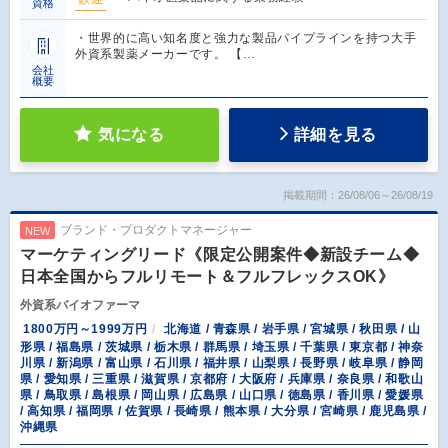
資格
・世界的に高い知名度と強力な製品パイプラインを持つ大手
外資系製薬メーカーです。 【…
会社
概要
気になる
詳細を見る
掲載期間：26/08/06～26/08/19
ブランド・プロダクトマネージャー
NEW
マーケティングリード《限定公開案件◆新設チーム◆
日本全国からフルリモート＆フルフレックスOK》
外資系バイオファーマ
1800万円～1999万円
北海道 / 青森県 / 岩手県 / 宮城県 / 秋田県 / 山
形県 / 福島県 / 茨城県 / 栃木県 / 群馬県 / 埼玉県 / 千葉県 / 東京都 / 神奈
川県 / 新潟県 / 富山県 / 石川県 / 福井県 / 山梨県 / 長野県 / 岐阜県 / 静岡
県 / 愛知県 / 三重県 / 滋賀県 / 京都府 / 大阪府 / 兵庫県 / 奈良県 / 和歌山
県 / 鳥取県 / 島根県 / 岡山県 / 広島県 / 山口県 / 徳島県 / 香川県 / 愛媛県
/ 高知県 / 福岡県 / 佐賀県 / 長崎県 / 熊本県 / 大分県 / 宮崎県 / 鹿児島県 /
沖縄県