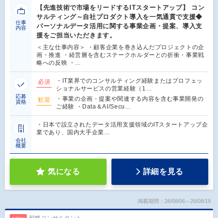
【先進技術で市場をリードするITスタートアップ】 コン
サルティング～自社プロダクト導入を一気通貫で支援◆
仕事
パーソナルデータ活用に関する事業企画・提案、導入支
内容
援をご担当いただきます。
＜主な仕事内容＞ ・顧客企業を巻き込んだプロジェクトの企
画・推進 ・経営層を含むステークホルダーとの折衝・事業戦
略への反映 ・…
・IT業界でのコンサルティング経験またはプロフェッ
必須
ショナルサービスの営業経験（1…
応募
・事業の企画・提案や関連する内容を含む事業開発の
歓迎
資格
ご経験 ・Data＆AI/Secu…
・日本で設立されたデータ活用支援領域のITスタートアップ企
業であり、国内大手企業…
会社
概要
気になる
詳細を見る
掲載期間：26/08/06～26/08/19