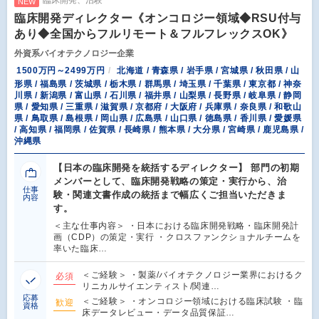
臨床開発、治験
NEW
臨床開発ディレクター《オンコロジー領域◆RSU付与
あり◆全国からフルリモート＆フルフレックスOK》
外資系バイオテクノロジー企業
1500万円～2499万円
北海道 / 青森県 / 岩手県 / 宮城県 / 秋田県 / 山
形県 / 福島県 / 茨城県 / 栃木県 / 群馬県 / 埼玉県 / 千葉県 / 東京都 / 神奈
川県 / 新潟県 / 富山県 / 石川県 / 福井県 / 山梨県 / 長野県 / 岐阜県 / 静岡
県 / 愛知県 / 三重県 / 滋賀県 / 京都府 / 大阪府 / 兵庫県 / 奈良県 / 和歌山
県 / 鳥取県 / 島根県 / 岡山県 / 広島県 / 山口県 / 徳島県 / 香川県 / 愛媛県
/ 高知県 / 福岡県 / 佐賀県 / 長崎県 / 熊本県 / 大分県 / 宮崎県 / 鹿児島県 /
沖縄県
【日本の臨床開発を統括するディレクター】 部門の初期
メンバーとして、臨床開発戦略の策定・実行から、治
仕事
験・関連文書作成の統括まで幅広くご担当いただきま
内容
す。
＜主な仕事内容＞ ・日本における臨床開発戦略・臨床開発計
画（CDP）の策定・実行 ・クロスファンクショナルチームを
率いた臨床…
＜ご経験＞ ・製薬/バイオテクノロジー業界におけるク
必須
リニカルサイエンティスト/関連…
応募
＜ご経験＞ ・オンコロジー領域における臨床試験 ・臨
歓迎
資格
床データレビュー・データ品質保証…