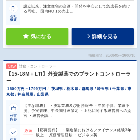
設立以来、注文住宅の企画・開発を中心として急成長を続け
る同社。 国内NO.1の売上…
会社
概要
気になる
詳細を見る
掲載期間：26/08/05～26/08/18
財務・コントローラー
NEW
【15-18M＋LTI】外資製薬でのプラントコントローラ
ー
1500万円～1799万円
茨城県 / 栃木県 / 群馬県 / 埼玉県 / 千葉県 / 東
京都 / 神奈川県 / 山梨県
【主な職務】 ・決算業務及び財務報告 ・年間予算、業績予
測、予実管理、中長期計画策定 ・上記に関する経営層への提
言 ・経営会議…
仕事
内容
【応募要件】 ・製造業におけるファイナンス経験3年
必須
以上 ・原価管理経験 ・ビジネス英…