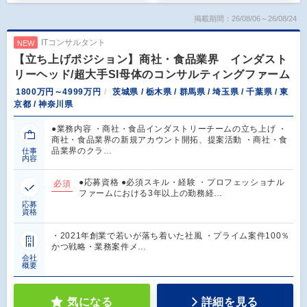
掲載期間：26/08/06～26/08/24
ITコンサルタント
NEW
【立ち上げポジション】商社・食品業界 インダスト
リーヘッド/超大手SI母体のコンサルティングファーム
1800万円～4999万円
茨城県 / 栃木県 / 群馬県 / 埼玉県 / 千葉県 / 東
京都 / 神奈川県
●業務内容 ・商社・食品インダストリーチームの立ち上げ ・
商社・食品業界の新規アカウント開拓、提案活動 ・商社・食
品業界のクラ…
仕事
内容
●応募資格 ●必須スキル・経験 ・プロフェッショナル
必須
ファームにおける3年以上の勤務経…
応募
資格
・2021年創業で若いが落ち着いた社風 ・プライム案件100％
かつ戦略・業務案件メ…
会社
概要
気になる
詳細を見る