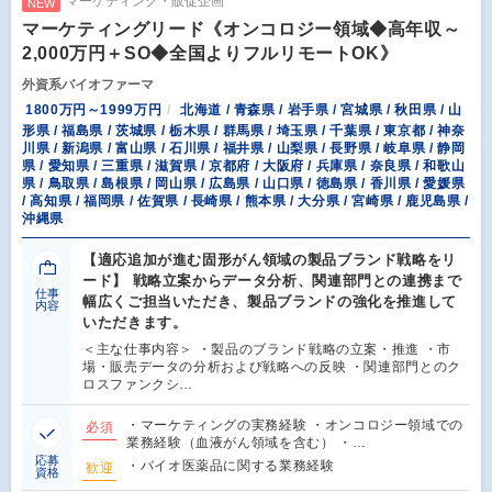
マーケティング・販促企画
NEW
マーケティングリード《オンコロジー領域◆高年収～
2,000万円＋SO◆全国よりフルリモートOK》
外資系バイオファーマ
1800万円～1999万円
北海道 / 青森県 / 岩手県 / 宮城県 / 秋田県 / 山
形県 / 福島県 / 茨城県 / 栃木県 / 群馬県 / 埼玉県 / 千葉県 / 東京都 / 神奈
川県 / 新潟県 / 富山県 / 石川県 / 福井県 / 山梨県 / 長野県 / 岐阜県 / 静岡
県 / 愛知県 / 三重県 / 滋賀県 / 京都府 / 大阪府 / 兵庫県 / 奈良県 / 和歌山
県 / 鳥取県 / 島根県 / 岡山県 / 広島県 / 山口県 / 徳島県 / 香川県 / 愛媛県
/ 高知県 / 福岡県 / 佐賀県 / 長崎県 / 熊本県 / 大分県 / 宮崎県 / 鹿児島県 /
沖縄県
【適応追加が進む固形がん領域の製品ブランド戦略をリ
ード】 戦略立案からデータ分析、関連部門との連携まで
仕事
幅広くご担当いただき、製品ブランドの強化を推進して
内容
いただきます。
＜主な仕事内容＞ ・製品のブランド戦略の立案・推進 ・市
場・販売データの分析および戦略への反映 ・関連部門とのク
ロスファンクシ…
・マーケティングの実務経験 ・オンコロジー領域での
必須
業務経験（血液がん領域を含む） ・…
応募
・バイオ医薬品に関する業務経験
歓迎
資格