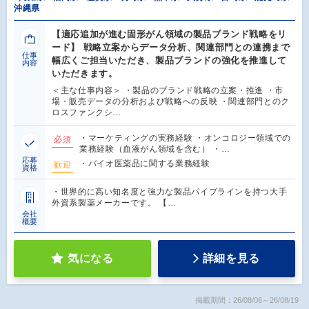
沖縄県
【適応追加が進む固形がん領域の製品ブランド戦略をリ
ード】 戦略立案からデータ分析、関連部門との連携まで
仕事
幅広くご担当いただき、製品ブランドの強化を推進して
内容
いただきます。
＜主な仕事内容＞ ・製品のブランド戦略の立案・推進 ・市
場・販売データの分析および戦略への反映 ・関連部門とのク
ロスファンクシ…
・マーケティングの実務経験 ・オンコロジー領域での
必須
業務経験（血液がん領域を含む） ・…
応募
・バイオ医薬品に関する業務経験
歓迎
資格
・世界的に高い知名度と強力な製品パイプラインを持つ大手
外資系製薬メーカーです。 【…
会社
概要
気になる
詳細を見る
掲載期間：26/08/06～26/08/19