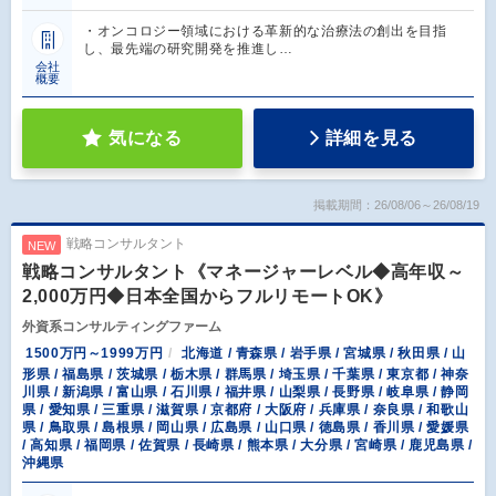
・オンコロジー領域における革新的な治療法の創出を目指
し、最先端の研究開発を推進し…
会社
概要
気になる
詳細を見る
掲載期間：26/08/06～26/08/19
戦略コンサルタント
NEW
戦略コンサルタント《マネージャーレベル◆高年収～
2,000万円◆日本全国からフルリモートOK》
外資系コンサルティングファーム
1500万円～1999万円
北海道 / 青森県 / 岩手県 / 宮城県 / 秋田県 / 山
形県 / 福島県 / 茨城県 / 栃木県 / 群馬県 / 埼玉県 / 千葉県 / 東京都 / 神奈
川県 / 新潟県 / 富山県 / 石川県 / 福井県 / 山梨県 / 長野県 / 岐阜県 / 静岡
県 / 愛知県 / 三重県 / 滋賀県 / 京都府 / 大阪府 / 兵庫県 / 奈良県 / 和歌山
県 / 鳥取県 / 島根県 / 岡山県 / 広島県 / 山口県 / 徳島県 / 香川県 / 愛媛県
/ 高知県 / 福岡県 / 佐賀県 / 長崎県 / 熊本県 / 大分県 / 宮崎県 / 鹿児島県 /
沖縄県