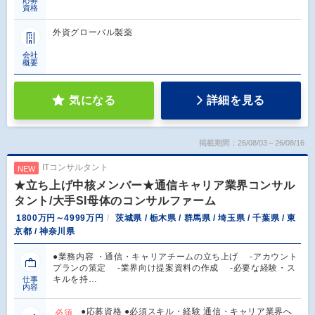
応募
資格
外資グローバル製薬
会社
概要
気になる
詳細を見る
掲載期間：26/08/03～26/08/16
ITコンサルタント
NEW
★立ち上げ中核メンバー★通信キャリア業界コンサル
タント/大手SI母体のコンサルファーム
1800万円～4999万円
茨城県 / 栃木県 / 群馬県 / 埼玉県 / 千葉県 / 東
京都 / 神奈川県
●業務内容 ・通信・キャリアチームの立ち上げ -アカウント
プランの策定 -業界向け提案資料の作成 -必要な経験・ス
キルを持…
仕事
内容
●応募資格 ●必須スキル・経験 通信・キャリア業界へ
必須