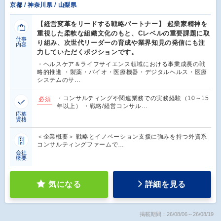
京都 / 神奈川県 / 山梨県
【経営変革をリードする戦略パートナー】 起業家精神を
重視した柔軟な組織文化のもと、Cレベルの重要課題に取
仕事
り組み、次世代リーダーの育成や業界知見の発信にも注
内容
力していただくポジションです。
・ヘルスケア＆ライフサイエンス領域における事業成長の戦
略的推進 ・製薬・バイオ・医療機器・デジタルヘルス・医療
システムのサ…
・コンサルティングや関連業務での実務経験（10～15
必須
年以上） ・戦略/経営コンサル…
応募
資格
＜企業概要＞ 戦略とイノベーション支援に強みを持つ外資系
コンサルティングファームで…
会社
概要
気になる
詳細を見る
掲載期間：26/08/06～26/08/19