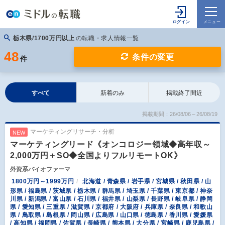
栃木県/1700万円以上
の転職・求人情報一覧
48
条件の変更
件
すべて
新着のみ
掲載終了間近
掲載期間：26/08/06～26/08/19
マーケティングリサーチ・分析
NEW
マーケティングリード《オンコロジー領域◆高年収～
2,000万円＋SO◆全国よりフルリモートOK》
外資系バイオファーマ
1800万円～1999万円
北海道 / 青森県 / 岩手県 / 宮城県 / 秋田県 / 山
形県 / 福島県 / 茨城県 / 栃木県 / 群馬県 / 埼玉県 / 千葉県 / 東京都 / 神奈
川県 / 新潟県 / 富山県 / 石川県 / 福井県 / 山梨県 / 長野県 / 岐阜県 / 静岡
県 / 愛知県 / 三重県 / 滋賀県 / 京都府 / 大阪府 / 兵庫県 / 奈良県 / 和歌山
県 / 鳥取県 / 島根県 / 岡山県 / 広島県 / 山口県 / 徳島県 / 香川県 / 愛媛県
/ 高知県 / 福岡県 / 佐賀県 / 長崎県 / 熊本県 / 大分県 / 宮崎県 / 鹿児島県 /