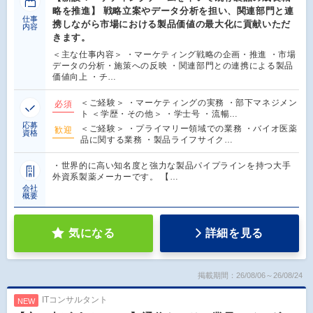
略を推進】 戦略立案やデータ分析を担い、関連部門と連
仕事
携しながら市場における製品価値の最大化に貢献いただ
内容
きます。
＜主な仕事内容＞ ・マーケティング戦略の企画・推進 ・市場
データの分析・施策への反映 ・関連部門との連携による製品
価値向上 ・チ…
＜ご経験＞ ・マーケティングの実務 ・部下マネジメン
必須
ト ＜学歴・その他＞ ・学士号 ・流暢…
応募
＜ご経験＞ ・プライマリー領域での業務 ・バイオ医薬
歓迎
資格
品に関する業務 ・製品ライフサイク…
・世界的に高い知名度と強力な製品パイプラインを持つ大手
外資系製薬メーカーです。 【…
会社
概要
気になる
詳細を見る
掲載期間：26/08/06～26/08/24
ITコンサルタント
NEW