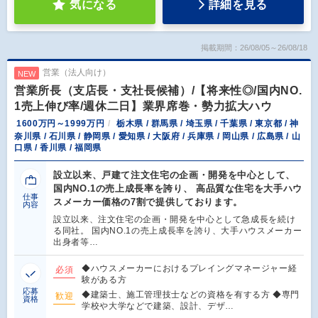
気になる
詳細を見る
掲載期間：26/08/05～26/08/18
営業（法人向け）
NEW
営業所長（支店長・支社長候補）/【将来性◎/国内NO.
1売上伸び率/週休二日】業界席巻・勢力拡大ハウ
1600万円～1999万円
栃木県 / 群馬県 / 埼玉県 / 千葉県 / 東京都 / 神
奈川県 / 石川県 / 静岡県 / 愛知県 / 大阪府 / 兵庫県 / 岡山県 / 広島県 / 山
口県 / 香川県 / 福岡県
設立以来、戸建て注文住宅の企画・開発を中心として、
国内NO.1の売上成長率を誇り、 高品質な住宅を大手ハウ
仕事
スメーカー価格の7割で提供しております。
内容
設立以来、注文住宅の企画・開発を中心として急成長を続け
る同社。 国内NO.1の売上成長率を誇り、大手ハウスメーカー
出身者等…
◆ハウスメーカーにおけるプレイングマネージャー経
必須
験がある方
応募
◆建築士、施工管理技士などの資格を有する方 ◆専門
歓迎
資格
学校や大学などで建築、設計、デザ…