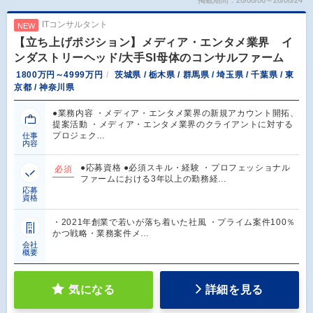
ITコンサルタント
NEW
【立ち上げポジション】メディア・エンタメ業界 イ
ンダストリーヘッド/大手SI母体のコンサルファーム
1800万円～4999万円
茨城県 / 栃木県 / 群馬県 / 埼玉県 / 千葉県 / 東
京都 / 神奈川県
●業務内容 ・メディア・エンタメ業界の新規アカウント開拓、
提案活動 ・メディア・エンタメ業界のクライアントに対する
プロジェク…
仕事
内容
●応募資格 ●必須スキル・経験 ・プロフェッショナル
必須
ファームにおける3年以上の勤務経…
応募
資格
・2021年創業で若いが落ち着いた社風 ・プライム案件100％
かつ戦略・業務案件メ…
会社
概要
気になる
詳細を見る