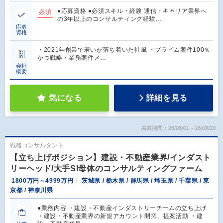
●応募資格 ●必須スキル・経験 通信・キャリア業界へ
必須
の3年以上のコンサルティング経験…
応募
資格
・2021年創業で若いが落ち着いた社風 ・プライム案件100％
かつ戦略・業務案件メ…
会社
概要
気になる
詳細を見る
掲載期間：26/08/01～26/08/20
戦略コンサルタント
【立ち上げポジション】建設・不動産業界/インダスト
リーヘッド/大手SI母体のコンサルティングファーム
1800万円～4999万円
茨城県 / 栃木県 / 群馬県 / 埼玉県 / 千葉県 / 東
京都 / 神奈川県
●業務内容 ・建設・不動産インダストリーチームの立ち上げ
・建設・不動産業界の新規アカウント開拓、提案活動 ・建