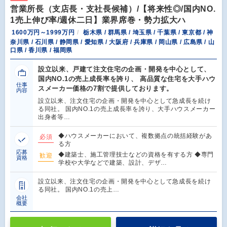
営業所長（支店長・支社長候補）/【将来性◎/国内NO.
1売上伸び率/週休二日】業界席巻・勢力拡大ハ
1600万円～1999万円
栃木県 / 群馬県 / 埼玉県 / 千葉県 / 東京都 / 神
奈川県 / 石川県 / 静岡県 / 愛知県 / 大阪府 / 兵庫県 / 岡山県 / 広島県 / 山
口県 / 香川県 / 福岡県
設立以来、戸建て注文住宅の企画・開発を中心として、
国内NO.1の売上成長率を誇り、 高品質な住宅を大手ハウ
仕事
スメーカー価格の7割で提供しております。
内容
設立以来、注文住宅の企画・開発を中心として急成長を続け
る同社。 国内NO.1の売上成長率を誇り、大手ハウスメーカー
出身者等…
◆ハウスメーカーにおいて、複数拠点の統括経験があ
必須
る方
応募
◆建築士、施工管理技士などの資格を有する方 ◆専門
歓迎
資格
学校や大学などで建築、設計、デザ…
設立以来、注文住宅の企画・開発を中心として急成長を続け
る同社。 国内NO.1の売上…
会社
概要