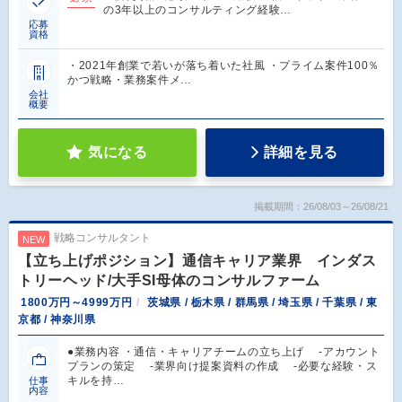
の3年以上のコンサルティング経験…
応募
資格
・2021年創業で若いが落ち着いた社風 ・プライム案件100％
かつ戦略・業務案件メ…
会社
概要
気になる
詳細を見る
掲載期間：26/08/03～26/08/21
戦略コンサルタント
NEW
【立ち上げポジション】通信キャリア業界 インダス
トリーヘッド/大手SI母体のコンサルファーム
1800万円～4999万円
茨城県 / 栃木県 / 群馬県 / 埼玉県 / 千葉県 / 東
京都 / 神奈川県
●業務内容 ・通信・キャリアチームの立ち上げ -アカウント
プランの策定 -業界向け提案資料の作成 -必要な経験・ス
キルを持…
仕事
内容