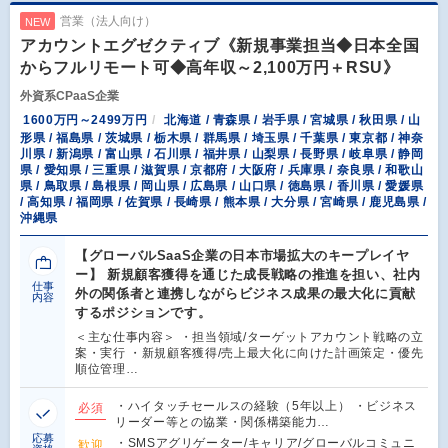
営業（法人向け）
NEW
アカウントエグゼクティブ《新規事業担当◆日本全国
からフルリモート可◆高年収～2,100万円＋RSU》
外資系CPaaS企業
1600万円～2499万円
北海道 / 青森県 / 岩手県 / 宮城県 / 秋田県 / 山
形県 / 福島県 / 茨城県 / 栃木県 / 群馬県 / 埼玉県 / 千葉県 / 東京都 / 神奈
川県 / 新潟県 / 富山県 / 石川県 / 福井県 / 山梨県 / 長野県 / 岐阜県 / 静岡
県 / 愛知県 / 三重県 / 滋賀県 / 京都府 / 大阪府 / 兵庫県 / 奈良県 / 和歌山
県 / 鳥取県 / 島根県 / 岡山県 / 広島県 / 山口県 / 徳島県 / 香川県 / 愛媛県
/ 高知県 / 福岡県 / 佐賀県 / 長崎県 / 熊本県 / 大分県 / 宮崎県 / 鹿児島県 /
沖縄県
【グローバルSaaS企業の日本市場拡大のキープレイヤ
ー】 新規顧客獲得を通じた成長戦略の推進を担い、社内
仕事
外の関係者と連携しながらビジネス成果の最大化に貢献
内容
するポジションです。
＜主な仕事内容＞ ・担当領域/ターゲットアカウント戦略の立
案・実行 ・新規顧客獲得/売上最大化に向けた計画策定・優先
順位管理…
・ハイタッチセールスの経験（5年以上） ・ビジネス
必須
リーダー等との協業・関係構築能力…
応募
・SMSアグリゲーター/キャリア/グローバルコミュニ
歓迎