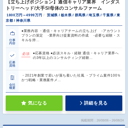
【立ち上げポジション】通信キャリア業界 インダス
トリーヘッド/大手SI母体のコンサルファーム
1800万円～4999万円
茨城県 / 栃木県 / 群馬県 / 埼玉県 / 千葉県 / 東
京都 / 神奈川県
●業務内容 ・通信・キャリアチームの立ち上げ -アカウント
プランの策定 -業界向け提案資料の作成 -必要な経験・ス
キルを持…
仕事
内容
●応募資格 ●必須スキル・経験 通信・キャリア業界へ
必須
の3年以上のコンサルティング経験…
応募
資格
・2021年創業で若いが落ち着いた社風 ・プライム案件100％
かつ戦略・業務案件メ…
会社
概要
気になる
詳細を見る
掲載期間：26/08/06～26/08/24