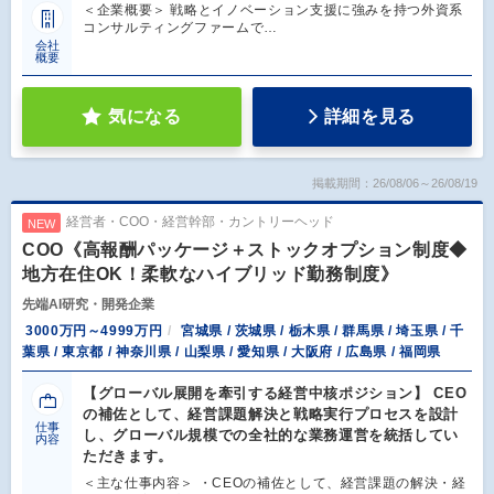
＜企業概要＞ 戦略とイノベーション支援に強みを持つ外資系
コンサルティングファームで…
会社
概要
気になる
詳細を見る
掲載期間：26/08/06～26/08/19
経営者・COO・経営幹部・カントリーヘッド
NEW
COO《高報酬パッケージ＋ストックオプション制度◆
地方在住OK！柔軟なハイブリッド勤務制度》
先端AI研究・開発企業
3000万円～4999万円
宮城県 / 茨城県 / 栃木県 / 群馬県 / 埼玉県 / 千
葉県 / 東京都 / 神奈川県 / 山梨県 / 愛知県 / 大阪府 / 広島県 / 福岡県
【グローバル展開を牽引する経営中核ポジション】 CEO
の補佐として、経営課題解決と戦略実行プロセスを設計
仕事
し、グローバル規模での全社的な業務運営を統括してい
内容
ただきます。
＜主な仕事内容＞ ・CEOの補佐として、経営課題の解決・経