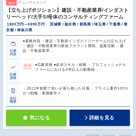
ITコンサルタント
NEW
【立ち上げポジション】建設・不動産業界/インダスト
リーヘッド/大手SI母体のコンサルティングファーム
1800万円～4999万円
茨城県 / 栃木県 / 群馬県 / 埼玉県 / 千葉県 / 東
京都 / 神奈川県
●業務内容 ・建設・不動産インダストリーチームの立ち上げ
・建設・不動産業界の新規アカウント開拓、提案活動 ・建
設・不動産業界…
仕事
内容
●応募資格 ●必須スキル・経験 ・プロフェッショナル
必須
ファームにおける3年以上の勤務経…
応募
資格
・2021年創業で若いが落ち着いた社風 ・プライム案件100％
かつ戦略・業務案件メ…
会社
概要
気になる
詳細を見る
掲載期間：26/08/06～26/08/24