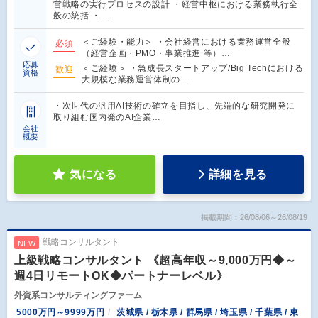
営戦略の実行プロセスの設計 ・経営中枢における業務執行全
般の統括 ・…
＜ご経験・能力＞ ・会社経営における業務運営全般
必須
（経営企画・PMO・事業推進 等）…
応募
＜ご経験＞ ・急成長スタートアップ/Big Techにおける
歓迎
資格
大規模な業務運営体制の…
・次世代の汎用AI技術の確立を目指し、先端的な研究開発に
取り組む国内発のAI企業…
会社
概要
気になる
詳細を見る
掲載期間：26/08/06～26/08/19
戦略コンサルタント
NEW
上級戦略コンサルタント 《超高年収～9,000万円◆～
週4日リモートOK◆パートナーレベル》
外資系コンサルティングファーム
5000万円～9999万円
茨城県 / 栃木県 / 群馬県 / 埼玉県 / 千葉県 / 東