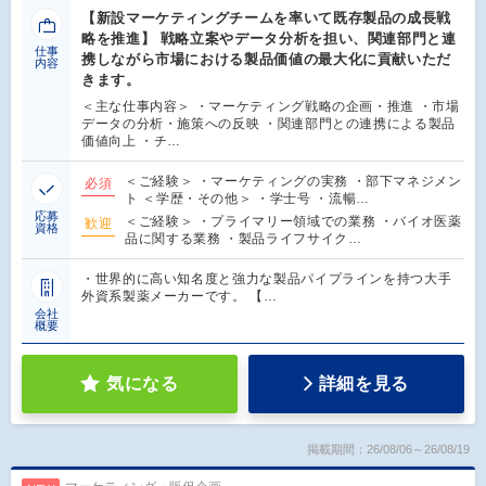
【新設マーケティングチームを率いて既存製品の成長戦
略を推進】 戦略立案やデータ分析を担い、関連部門と連
仕事
携しながら市場における製品価値の最大化に貢献いただ
内容
きます。
＜主な仕事内容＞ ・マーケティング戦略の企画・推進 ・市場
データの分析・施策への反映 ・関連部門との連携による製品
価値向上 ・チ…
＜ご経験＞ ・マーケティングの実務 ・部下マネジメン
必須
ト ＜学歴・その他＞ ・学士号 ・流暢…
応募
＜ご経験＞ ・プライマリー領域での業務 ・バイオ医薬
歓迎
資格
品に関する業務 ・製品ライフサイク…
・世界的に高い知名度と強力な製品パイプラインを持つ大手
外資系製薬メーカーです。 【…
会社
概要
気になる
詳細を見る
掲載期間：26/08/06～26/08/19