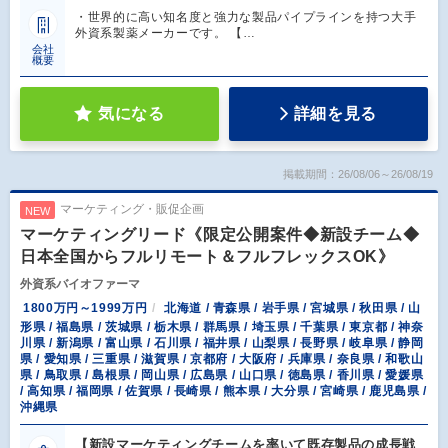
・世界的に高い知名度と強力な製品パイプラインを持つ大手
外資系製薬メーカーです。 【…
会社
概要
気になる
詳細を見る
掲載期間：26/08/06～26/08/19
マーケティング・販促企画
NEW
マーケティングリード《限定公開案件◆新設チーム◆
日本全国からフルリモート＆フルフレックスOK》
外資系バイオファーマ
1800万円～1999万円
北海道 / 青森県 / 岩手県 / 宮城県 / 秋田県 / 山
形県 / 福島県 / 茨城県 / 栃木県 / 群馬県 / 埼玉県 / 千葉県 / 東京都 / 神奈
川県 / 新潟県 / 富山県 / 石川県 / 福井県 / 山梨県 / 長野県 / 岐阜県 / 静岡
県 / 愛知県 / 三重県 / 滋賀県 / 京都府 / 大阪府 / 兵庫県 / 奈良県 / 和歌山
県 / 鳥取県 / 島根県 / 岡山県 / 広島県 / 山口県 / 徳島県 / 香川県 / 愛媛県
/ 高知県 / 福岡県 / 佐賀県 / 長崎県 / 熊本県 / 大分県 / 宮崎県 / 鹿児島県 /
沖縄県
【新設マーケティングチームを率いて既存製品の成長戦