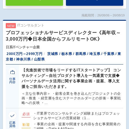
掲載期間：26/08/06～26/08/19
ITコンサルタント
NEW
プロフェッショナルサービスディレクター《高年収～
3,000万円◆日本全国からフルリモートOK》
日系ITベンチャー企業
2000万円～2999万円
茨城県 / 栃木県 / 群馬県 / 埼玉県 / 千葉県 / 東
京都 / 神奈川県 / 山梨県
【先進技術で市場をリードするITスタートアップ】 コン
サルティング～自社プロダクト導入を一気通貫で支援◆
仕事
パーソナルデータ活用に関する事業企画・提案、導入支
内容
援をご担当いただきます。
＜主な仕事内容＞ ・顧客企業を巻き込んだプロジェクトの企
画・推進 ・経営層を含むステークホルダーとの折衝・事業戦
略への反映 ・…
・IT業界でのコンサルティング経験またはプロフェッ
必須
ショナルサービスの営業経験（1…
応募
・事業の企画・提案や関連する内容を含む事業開発の
歓迎
資格
ご経験 ・Data＆AI/Secu…