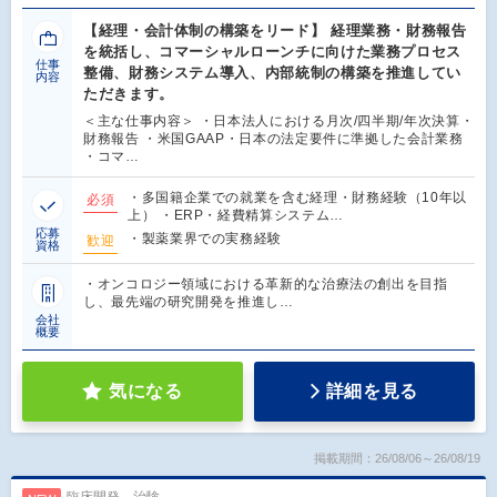
【経理・会計体制の構築をリード】 経理業務・財務報告
を統括し、コマーシャルローンチに向けた業務プロセス
仕事
整備、財務システム導入、内部統制の構築を推進してい
内容
ただきます。
＜主な仕事内容＞ ・日本法人における月次/四半期/年次決算・
財務報告 ・米国GAAP・日本の法定要件に準拠した会計業務
・コマ…
・多国籍企業での就業を含む経理・財務経験（10年以
必須
上） ・ERP・経費精算システム…
応募
・製薬業界での実務経験
歓迎
資格
・オンコロジー領域における革新的な治療法の創出を目指
し、最先端の研究開発を推進し…
会社
概要
気になる
詳細を見る
掲載期間：26/08/06～26/08/19