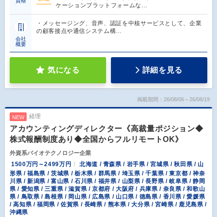
資格
ケーションプラットフォームな…
・メッセージング、音声、認証を中核サービスとして、企業
の顧客接点や通信システム構…
会社
概要
気になる
詳細を見る
掲載期間：26/08/06～26/08/19
経理
NEW
アカウンティングディレクター《高裁量ポジション◆
株式報酬制度あり◆全国からフルリモートOK》
外資系バイオテクノロジー企業
1500万円～2499万円
北海道 / 青森県 / 岩手県 / 宮城県 / 秋田県 / 山
形県 / 福島県 / 茨城県 / 栃木県 / 群馬県 / 埼玉県 / 千葉県 / 東京都 / 神奈
川県 / 新潟県 / 富山県 / 石川県 / 福井県 / 山梨県 / 長野県 / 岐阜県 / 静岡
県 / 愛知県 / 三重県 / 滋賀県 / 京都府 / 大阪府 / 兵庫県 / 奈良県 / 和歌山
県 / 鳥取県 / 島根県 / 岡山県 / 広島県 / 山口県 / 徳島県 / 香川県 / 愛媛県
/ 高知県 / 福岡県 / 佐賀県 / 長崎県 / 熊本県 / 大分県 / 宮崎県 / 鹿児島県 /
沖縄県