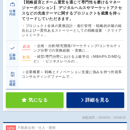
【戦略提言とチーム運営を通じて専門性を磨けるマネー
ジャーポジション】 デジタルヘルスやマーケットアクセ
仕事
スなどの先進テーマに関するプロジェクトを裁量を持っ
内容
てリードしていただきます。
・プロジェクト全体の業務設計・進行管理 ・戦略的示唆の統
合および一貫性あるストーリーとしての戦略提案 ・クライア
ントミーティ…
・企画・分析/研究開発/マーケティング/コンサルティ
必須
ング分野での実務経験 ・実務に…
応募
・経営/専門分野における上級学位（MBA/Ph.D/MDな
歓迎
資格
ど） ・ビジネスレベルの…
＜企業概要＞ 戦略とイノベーション支援に強みを持つ外資系
コンサルティングファームで…
会社
概要
気になる
詳細を見る
掲載期間：26/08/05～26/08/18
不動産企画・仕入・開発
NEW