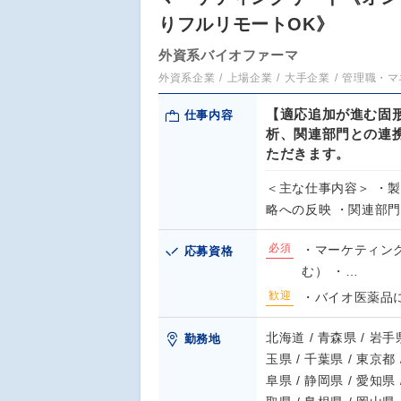
りフルリモートOK》
外資系バイオファーマ
外資系企業
上場企業
大手企業
管理職・マ
【適応追加が進む固
仕事内容
析、関連部門との連
ただきます。
＜主な仕事内容＞ ・
略への反映 ・関連部
必須
・マーケティン
応募資格
む） ・…
歓迎
・バイオ医薬品
北海道 / 青森県 / 岩手県
勤務地
玉県 / 千葉県 / 東京都 
阜県 / 静岡県 / 愛知県 