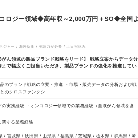
ロジー領域◆高年収～2,000万円＋SO◆全国
ネジャー
海外折衝
英語力が必要
土日祝休み
形がん領域の製品ブランド戦略をリード】 戦略立案からデータ分
携まで幅広くご担当いただき、製品ブランドの強化を推進してい
製品のブランド戦略の立案・推進 ・市場・販売データの分析および戦
門とのクロスファンクシ…
グの実務経験 ・オンコロジー領域での業務経験（血液がん領域を含
に関する業務経験
 / 宮城県 / 秋田県 / 山形県 / 福島県 / 茨城県 / 栃木県 / 群馬県 / 埼