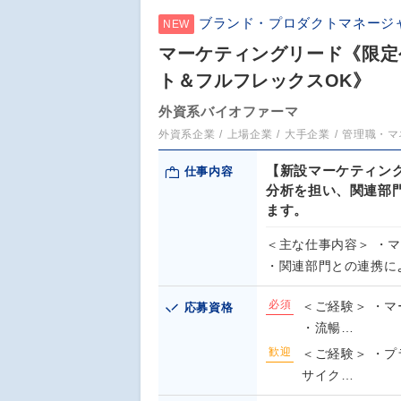
ブランド・プロダクトマネージ
NEW
マーケティングリード《限定
ト＆フルフレックスOK》
外資系バイオファーマ
外資系企業
上場企業
大手企業
管理職・マ
【新設マーケティン
仕事内容
分析を担い、関連部
ます。
＜主な仕事内容＞ ・
・関連部門との連携に
必須
＜ご経験＞ ・マ
応募資格
・流暢…
歓迎
＜ご経験＞ ・
サイク…