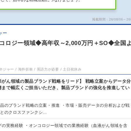
掲載期間：26/08/06～26/
ャー
ロジー領域◆高年収～2,000万円＋SO◆全国
ネジャー
海外折衝
英語力が必要
土日祝休み
形がん領域の製品ブランド戦略をリード】 戦略立案からデータ分
携まで幅広くご担当いただき、製品ブランドの強化を推進してい
製品のブランド戦略の立案・推進 ・市場・販売データの分析および戦
門とのクロスファンクシ…
グの実務経験 ・オンコロジー領域での業務経験（血液がん領域を含