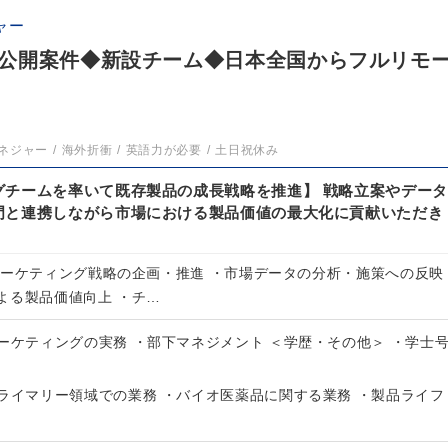
ャー
公開案件◆新設チーム◆日本全国からフルリモ
ネジャー
海外折衝
英語力が必要
土日祝休み
グチームを率いて既存製品の成長戦略を推進】 戦略立案やデータ
門と連携しながら市場における製品価値の最大化に貢献いただき
マーケティング戦略の企画・推進 ・市場データの分析・施策への反映
よる製品価値向上 ・チ…
ーケティングの実務 ・部下マネジメント ＜学歴・その他＞ ・学士
プライマリー領域での業務 ・バイオ医薬品に関する業務 ・製品ライフ