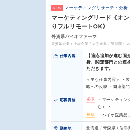
マーケティングリサーチ・分析
NEW
マーケティングリード《オンコ
りフルリモートOK》
外資系バイオファーマ
外資系企業
上場企業
大手企業
管理職・マ
【適応追加が進む固
仕事内容
析、関連部門との連
ただきます。
＜主な仕事内容＞ ・
略への反映 ・関連部
必須
・マーケティン
応募資格
む） ・…
歓迎
・バイオ医薬品
北海道 / 青森県 / 岩手県
勤務地