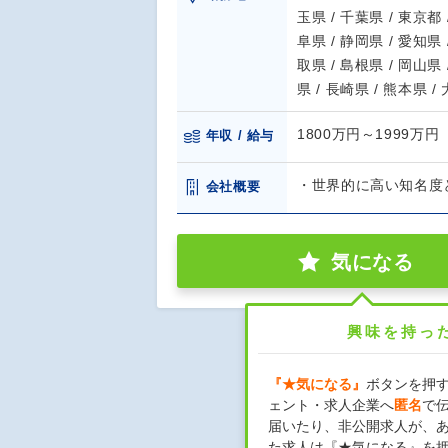
玉県 / 千葉県 / 東京都 
阜県 / 静岡県 / 愛知県 
取県 / 島根県 / 岡山県 
県 / 長崎県 / 熊本県 /
1800万円～1999万円
年収 / 給与
・世界的に高い知名度
会社概要
気になる
興味を持っ
『★気になる』
ボタンを押
ェント・求人企業へ
匿名
で
届いたり、非公開求人が、
た求人は『★気になる』を