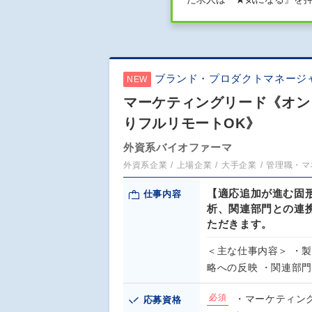
ブランド・プロダクトマネージ
NEW
マーケティングリード《オンコ
りフルリモートOK》
外資系バイオファーマ
外資系企業
上場企業
大手企業
管理職・マ
【適応追加が進む固
仕事内容
析、関連部門との連
ただきます。
＜主な仕事内容＞ ・
略への反映 ・関連部
必須
・マーケティン
応募資格