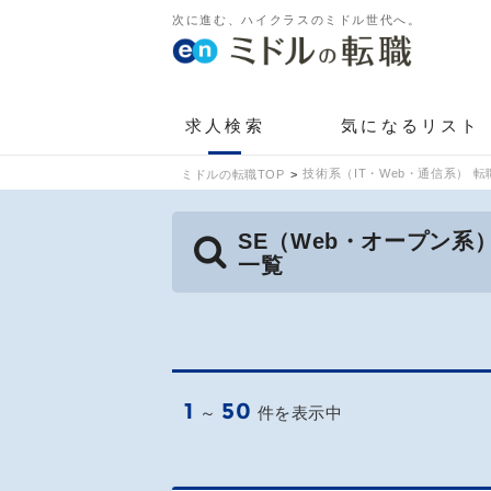
次に進む、ハイクラスのミドル世代へ。
求人検索
気になるリスト
技術系（IT・Web・通信系） 転
ミドルの転職TOP
SE（Web・オープン系
一覧
1
50
～
件を表示中