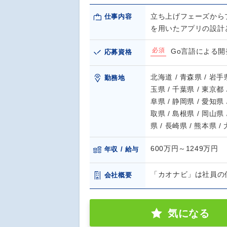
立ち上げフェーズから
仕事内容
を用いたアプリの設計
必須
Go言語による開
応募資格
北海道 / 青森県 / 岩手県
勤務地
玉県 / 千葉県 / 東京都 
阜県 / 静岡県 / 愛知県 
取県 / 島根県 / 岡山県 
県 / 長崎県 / 熊本県 /
600万円～1249万円
年収 / 給与
「カオナビ」は社員の
会社概要
気になる