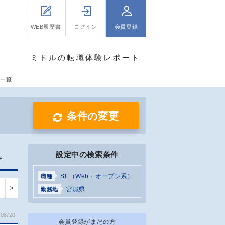
WEB履歴書
ログイン
会員登録
ミドルの転職体験レポート
人一覧
条件の変更
設定中の検索条件
み
SE（Web・オープン系）
職種
>
宮城県
勤務地
08/20
会員登録がまだの方