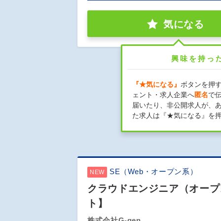
気になる
興味を持っ
『★気になる』
ボタンを押
ェント・求人企業へ
匿名
で
届いたり、非公開求人が、
た求人は『★気になる』を
SE（Web・オープン系）
NEW
クラウドエンジニア（オープンポ
ト】
株式会社G-gen