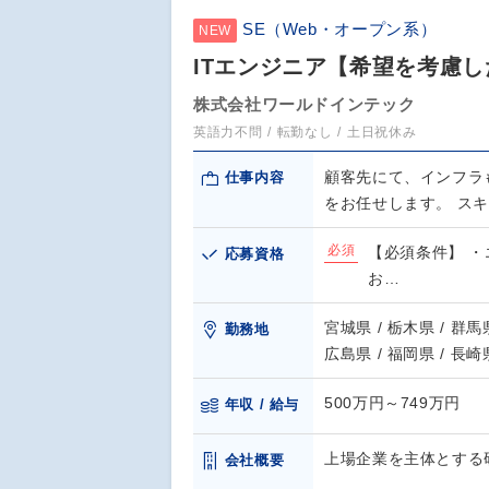
SE（Web・オープン系）
NEW
ITエンジニア【希望を考慮し
株式会社ワールドインテック
英語力不問
転勤なし
土日祝休み
顧客先にて、インフラ
仕事内容
をお任せします。 ス
必須
【必須条件】 ・
応募資格
お…
宮城県 / 栃木県 / 群馬県
勤務地
広島県 / 福岡県 / 長崎
500万円～749万円
年収 / 給与
上場企業を主体とする
会社概要