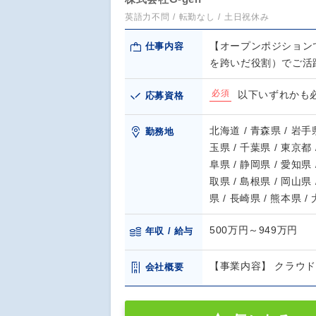
英語力不問
転勤なし
土日祝休み
【オープンポジション
仕事内容
を跨いだ役割）でご活
必須
以下いずれかも必
応募資格
北海道 / 青森県 / 岩手県
勤務地
玉県 / 千葉県 / 東京都 
阜県 / 静岡県 / 愛知県 
取県 / 島根県 / 岡山県 
県 / 長崎県 / 熊本県 /
500万円～949万円
年収 / 給与
【事業内容】 クラウ
会社概要