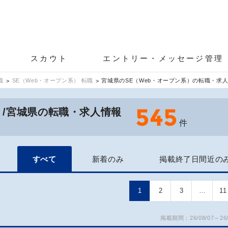
スカウト
エントリー・メッセージ管理
職
SE（Web・オープン系） 転職
宮城県のSE（Web・オープン系）の転職・求
545
）/宮城県の転職・求人情報
件
すべて
新着のみ
掲載終了日間近の
1
2
3
…
11
掲載期間：26/08/07～26/