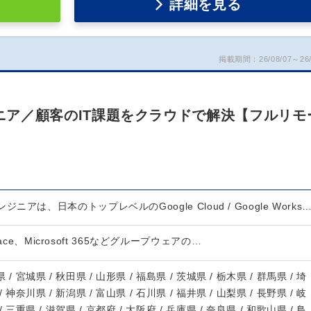
詳細を見る
掲載期間：26/08/07～26/
 エンジニア／顧客のIT課題をクラウドで解決【フルリモ
eエンジニアは、日本のトップレベルのGoogle Cloud / Google Works
space、Microsoft 365などグループウェアの…
 / 宮城県 / 秋田県 / 山形県 / 福島県 / 茨城県 / 栃木県 / 群馬県 / 埼
/ 神奈川県 / 新潟県 / 富山県 / 石川県 / 福井県 / 山梨県 / 長野県 / 岐
/ 三重県 / 滋賀県 / 京都府 / 大阪府 / 兵庫県 / 奈良県 / 和歌山県 / 鳥