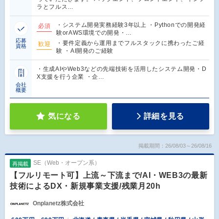
ラとフルス…
・システム開発実務経験3年以上 ・Pythonでの開発経
必須
験orAWS環境での開発・…
応募
・要件定義から運用までフルスタックに携わったご経
歓迎
資格
験 ・AI開発のご経験
・生成AIやWeb3などの先端技術を活用したシステム開発・D
X支援を行う企業 ・企…
会社
概要
気になる
詳細を見る
掲載期間：26/08/03～26/08/16
SE（Web・オープン系）
再掲載
【フルリモート可】上流～下流まで/AI・WEB3の最新
技術によるDX・新規事業支援/残業月20h
Onplanetz株式会社