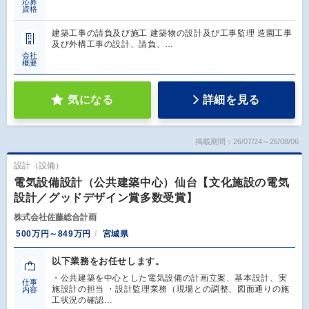
応募
資格
建築工事の請負及び施工 建築物の設計及び工事監理 造園工事
及び外構工事の設計、請負、…
会社
概要
気になる
詳細を見る
掲載期間：26/07/24～26/08/06
設計（設備）
電気設備設計（公共建築中心）仙台【文化施設の電気
設計／グッドデザイン賞多数受賞】
株式会社佐藤総合計画
500万円～849万円
宮城県
以下業務をお任せします。
・公共建築を中心とした電気設備の計画立案、基本設計、実
仕事
施設計の担当 ・設計監理業務（現場との調整、図面通りの施
内容
工状況の確認…