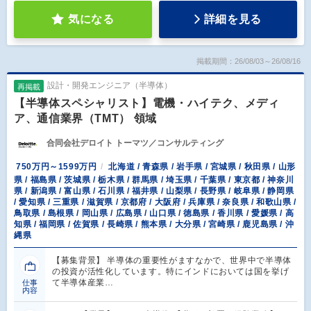
気になる
詳細を見る
掲載期間：26/08/03～26/08/16
設計・開発エンジニア（半導体）
再掲載
【半導体スペシャリスト】電機・ハイテク、メディ
ア、通信業界（TMT） 領域
合同会社デロイト トーマツ／コンサルティング
750万円～1599万円
北海道 / 青森県 / 岩手県 / 宮城県 / 秋田県 / 山形
県 / 福島県 / 茨城県 / 栃木県 / 群馬県 / 埼玉県 / 千葉県 / 東京都 / 神奈川
県 / 新潟県 / 富山県 / 石川県 / 福井県 / 山梨県 / 長野県 / 岐阜県 / 静岡県
/ 愛知県 / 三重県 / 滋賀県 / 京都府 / 大阪府 / 兵庫県 / 奈良県 / 和歌山県 /
鳥取県 / 島根県 / 岡山県 / 広島県 / 山口県 / 徳島県 / 香川県 / 愛媛県 / 高
知県 / 福岡県 / 佐賀県 / 長崎県 / 熊本県 / 大分県 / 宮崎県 / 鹿児島県 / 沖
縄県
【募集背景】 半導体の重要性がますなかで、世界中で半導体
の投資が活性化しています。特にインドにおいては国を挙げ
て半導体産業…
仕事
内容