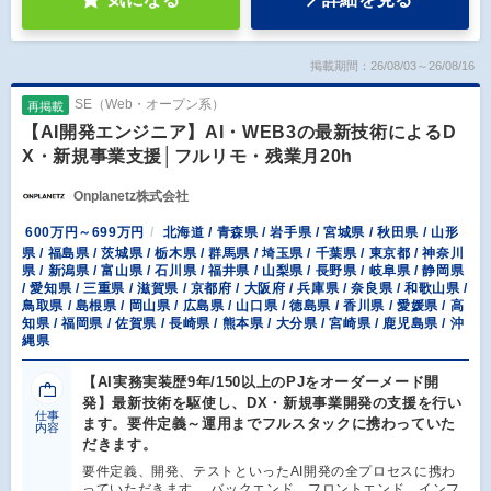
掲載期間：26/08/03～26/08/16
SE（Web・オープン系）
再掲載
【AI開発エンジニア】AI・WEB3の最新技術によるD
X・新規事業支援│フルリモ・残業月20h
Onplanetz株式会社
600万円～699万円
北海道 / 青森県 / 岩手県 / 宮城県 / 秋田県 / 山形
県 / 福島県 / 茨城県 / 栃木県 / 群馬県 / 埼玉県 / 千葉県 / 東京都 / 神奈川
県 / 新潟県 / 富山県 / 石川県 / 福井県 / 山梨県 / 長野県 / 岐阜県 / 静岡県
/ 愛知県 / 三重県 / 滋賀県 / 京都府 / 大阪府 / 兵庫県 / 奈良県 / 和歌山県 /
鳥取県 / 島根県 / 岡山県 / 広島県 / 山口県 / 徳島県 / 香川県 / 愛媛県 / 高
知県 / 福岡県 / 佐賀県 / 長崎県 / 熊本県 / 大分県 / 宮崎県 / 鹿児島県 / 沖
縄県
【AI実務実装歴9年/150以上のPJをオーダーメード開
発】最新技術を駆使し、DX・新規事業開発の支援を行い
仕事
ます。要件定義～運用までフルスタックに携わっていた
内容
だきます。
要件定義、開発、テストといったAI開発の全プロセスに携わ
っていただきます。 バックエンド、フロントエンド、インフ