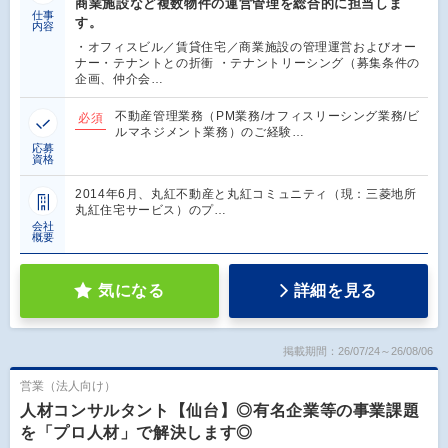
商業施設など複数物件の運営管理を総合的に担当しま
仕事
す。
内容
・オフィスビル／賃貸住宅／商業施設の管理運営およびオー
ナー・テナントとの折衝 ・テナントリーシング（募集条件の
企画、仲介会…
不動産管理業務（PM業務/オフィスリーシング業務/ビ
必須
ルマネジメント業務）のご経験…
応募
資格
2014年6月、丸紅不動産と丸紅コミュニティ（現：三菱地所
丸紅住宅サービス）のプ…
会社
概要
気になる
詳細を見る
掲載期間：26/07/24～26/08/06
営業（法人向け）
人材コンサルタント【仙台】◎有名企業等の事業課題
を「プロ人材」で解決します◎