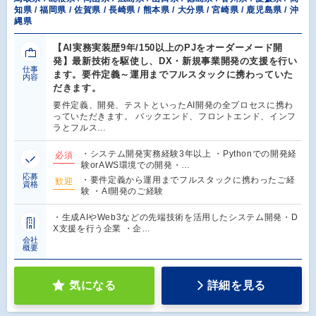
知県 / 福岡県 / 佐賀県 / 長崎県 / 熊本県 / 大分県 / 宮崎県 / 鹿児島県 / 沖
縄県
【AI実務実装歴9年/150以上のPJをオーダーメード開
発】最新技術を駆使し、DX・新規事業開発の支援を行い
仕事
ます。要件定義～運用までフルスタックに携わっていた
内容
だきます。
要件定義、開発、テストといったAI開発の全プロセスに携わ
っていただきます。 バックエンド、フロントエンド、インフ
ラとフルス…
・システム開発実務経験3年以上 ・Pythonでの開発経
必須
験orAWS環境での開発・…
応募
・要件定義から運用までフルスタックに携わったご経
歓迎
資格
験 ・AI開発のご経験
・生成AIやWeb3などの先端技術を活用したシステム開発・D
X支援を行う企業 ・企…
会社
概要
気になる
詳細を見る