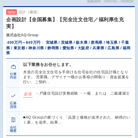
掲載期間：26/07/31～26/08/20
設計（建築）
NEW
企画設計【全国募集】【完全注文住宅／福利厚生充
実】
株式会社AQ Group
400万円～849万円
宮城県 / 茨城県 / 栃木県 / 群馬県 / 埼玉県 / 千葉
県 / 東京都 / 神奈川県 / 静岡県 / 愛知県 / 大阪府 / 兵庫県 / 広島県 / 福岡
県
以下業務をお任せします。
木造の完全注文住宅を手掛ける住宅会社の住宅設計職となり
仕事
ます。 営業職、デザイナー職がお客様の間取り・資金提案を
内容
行い、ご契約…
・戸建住宅設計実務経験 ・一級 または 二級建築士
必須
応募
資格
■AQ Groupの家づくり 「品質と価格が追求された、納得のい
く家」を追求。結果…
会社
概要