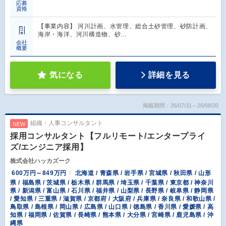
応募
資格
【事業内容】 河川計画、水管理、総合土砂管理、砂防計画、
海岸・海洋、河川構造物、砂…
会社
概要
気になる
詳細を見る
掲載期間：26/07/31～26/08/20
組織・人事コンサルタント
NEW
採用コンサルタント【フルリモート/エンタープライ
ズ/エンジニア採用】
株式会社ハッカズーク
600万円～849万円
北海道 / 青森県 / 岩手県 / 宮城県 / 秋田県 / 山形
県 / 福島県 / 茨城県 / 栃木県 / 群馬県 / 埼玉県 / 千葉県 / 東京都 / 神奈川
県 / 新潟県 / 富山県 / 石川県 / 福井県 / 山梨県 / 長野県 / 岐阜県 / 静岡県
/ 愛知県 / 三重県 / 滋賀県 / 京都府 / 大阪府 / 兵庫県 / 奈良県 / 和歌山県 /
鳥取県 / 島根県 / 岡山県 / 広島県 / 山口県 / 徳島県 / 香川県 / 愛媛県 / 高
知県 / 福岡県 / 佐賀県 / 長崎県 / 熊本県 / 大分県 / 宮崎県 / 鹿児島県 / 沖
縄県