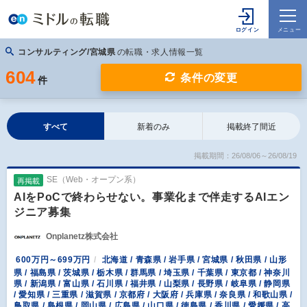
コンサルティング/宮城県
の転職・求人情報一覧
604
条件の変更
件
すべて
新着のみ
掲載終了間近
掲載期間：26/08/06～26/08/19
SE（Web・オープン系）
再掲載
AIをPoCで終わらせない。事業化まで伴走するAIエン
ジニア募集
Onplanetz株式会社
600万円～699万円
北海道 / 青森県 / 岩手県 / 宮城県 / 秋田県 / 山形
県 / 福島県 / 茨城県 / 栃木県 / 群馬県 / 埼玉県 / 千葉県 / 東京都 / 神奈川
県 / 新潟県 / 富山県 / 石川県 / 福井県 / 山梨県 / 長野県 / 岐阜県 / 静岡県
/ 愛知県 / 三重県 / 滋賀県 / 京都府 / 大阪府 / 兵庫県 / 奈良県 / 和歌山県 /
鳥取県 / 島根県 / 岡山県 / 広島県 / 山口県 / 徳島県 / 香川県 / 愛媛県 / 高