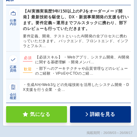
【AI実務実装歴9年/150以上のPJをオーダーメード開
発】最新技術を駆使し、DX・新規事業開発の支援を行い
仕事
ます。要件定義～運用までフルスタックに携わり、部下
内容
のレビューも行っていただきます。
要件定義、開発、テストといったAI開発の全プロセスに携わ
っていただきます。 バックエンド、フロントエンド、インフ
ラとフルス…
【必須スキル】 ・Webアプリ、システム開発、AI開発
必須
に関する基礎理解 ・開発メンバ…
応募
・部下へのアーキテクチャや品質管理などのレビュー
歓迎
資格
のご経験 ・VPoEやCTOのご経…
・生成AIやWeb3などの先端技術を活用したシステム開発・D
X支援を行う企業 ・企…
会社
概要
気になる
詳細を見る
掲載期間：26/08/03～26/08/17