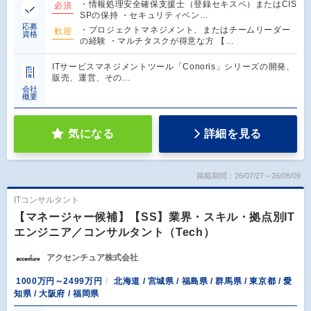
・情報処理安全確保支援士（登録セキスペ）またはCIS
必須
SPの保持 ・セキュリティベン…
応募
・プロジェクトマネジメント、またはチームリーダー
歓迎
資格
の経験 ・マルチタスクが得意な方 【…
ITサービスマネジメントツール「Conoris」シリーズの開発、
販売、運営、その…
会社
概要
気になる
詳細を見る
掲載期間：26/07/27～26/08/09
ITコンサルタント
【マネージャー候補】【SS】業界・スキル・拠点別IT
エンジニア／コンサルタント（Tech）
アクセンチュア株式会社
1000万円～2499万円
北海道 / 宮城県 / 福島県 / 群馬県 / 東京都 / 愛
知県 / 大阪府 / 福岡県