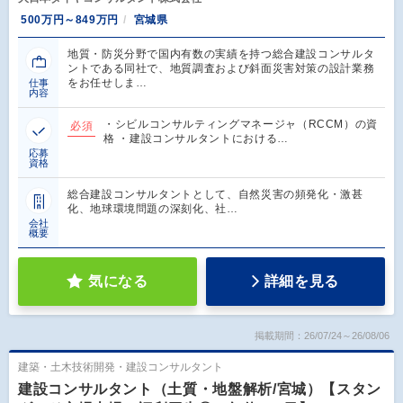
500万円～849万円
宮城県
地質・防災分野で国内有数の実績を持つ総合建設コンサルタ
ントである同社で、地質調査および斜面災害対策の設計業務
をお任せしま…
仕事
内容
・シビルコンサルティングマネージャ（RCCM）の資
必須
格 ・建設コンサルタントにおける…
応募
資格
総合建設コンサルタントとして、自然災害の頻発化・激甚
化、地球環境問題の深刻化、社…
会社
概要
気になる
詳細を見る
掲載期間：26/07/24～26/08/06
建築・土木技術開発・建設コンサルタント
建設コンサルタント（土質・地盤解析/宮城）【スタン