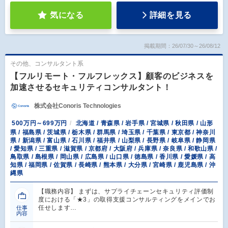
気になる
詳細を見る
掲載期間：26/07/30～26/08/12
その他、コンサルタント系
【フルリモート・フルフレックス】顧客のビジネスを
加速させるセキュリティコンサルタント！
株式会社Conoris Technologies
500万円～699万円
北海道 / 青森県 / 岩手県 / 宮城県 / 秋田県 / 山形
県 / 福島県 / 茨城県 / 栃木県 / 群馬県 / 埼玉県 / 千葉県 / 東京都 / 神奈川
県 / 新潟県 / 富山県 / 石川県 / 福井県 / 山梨県 / 長野県 / 岐阜県 / 静岡県
/ 愛知県 / 三重県 / 滋賀県 / 京都府 / 大阪府 / 兵庫県 / 奈良県 / 和歌山県 /
鳥取県 / 島根県 / 岡山県 / 広島県 / 山口県 / 徳島県 / 香川県 / 愛媛県 / 高
知県 / 福岡県 / 佐賀県 / 長崎県 / 熊本県 / 大分県 / 宮崎県 / 鹿児島県 / 沖
縄県
【職務内容】 まずは、サプライチェーンセキュリティ評価制
度における「★3」の取得支援コンサルティングをメインでお
任せします…
仕事
内容