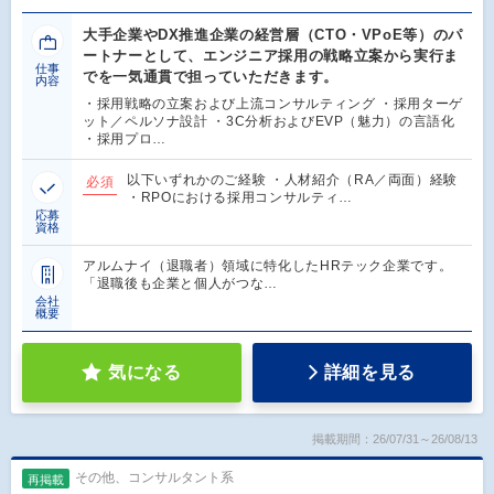
大手企業やDX推進企業の経営層（CTO・VPoE等）のパ
ートナーとして、エンジニア採用の戦略立案から実行ま
仕事
でを一気通貫で担っていただきます。
内容
・採用戦略の立案および上流コンサルティング ・採用ターゲ
ット／ペルソナ設計 ・3C分析およびEVP（魅力）の言語化
・採用プロ…
以下いずれかのご経験 ・人材紹介（RA／両面）経験
必須
・RPOにおける採用コンサルティ…
応募
資格
アルムナイ（退職者）領域に特化したHRテック企業です。
「退職後も企業と個人がつな…
会社
概要
気になる
詳細を見る
掲載期間：26/07/31～26/08/13
その他、コンサルタント系
再掲載