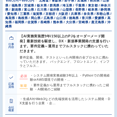
600万円～699万円
北海道 / 青森県 / 岩手県 / 宮城県 / 秋田県 / 山形
県 / 福島県 / 茨城県 / 栃木県 / 群馬県 / 埼玉県 / 千葉県 / 東京都 / 神奈川
県 / 新潟県 / 富山県 / 石川県 / 福井県 / 山梨県 / 長野県 / 岐阜県 / 静岡県
/ 愛知県 / 三重県 / 滋賀県 / 京都府 / 大阪府 / 兵庫県 / 奈良県 / 和歌山県 /
鳥取県 / 島根県 / 岡山県 / 広島県 / 山口県 / 徳島県 / 香川県 / 愛媛県 / 高
知県 / 福岡県 / 佐賀県 / 長崎県 / 熊本県 / 大分県 / 宮崎県 / 鹿児島県 / 沖
縄県
【AI実務実装歴9年/150以上のPJをオーダーメード開
発】最新技術を駆使し、DX・新規事業開発の支援を行い
仕事
ます。要件定義～運用までフルスタックに携わっていた
内容
だきます。
要件定義、開発、テストといったAI開発の全プロセスに携わ
っていただきます。 バックエンド、フロントエンド、インフ
ラとフルス…
・システム開発実務経験3年以上 ・Pythonでの開発経
必須
験orAWS環境での開発・…
応募
・要件定義から運用までフルスタックに携わったご経
歓迎
資格
験 ・AI開発のご経験
・生成AIやWeb3などの先端技術を活用したシステム開発・D
X支援を行う企業 ・企…
会社
概要