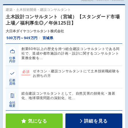
建築・土木技術開発・建設コンサルタント
土木設計コンサルタント（宮城）【スタンダード市場
上場／福利厚生◎／年休125日】
大日本ダイヤコンサルタント株式会社
500万円～949万円
宮城県
創業60年以上の歴史を持つ総合建設コンサルタントである同
社で、造成や都市施設の計画・設計に関するコンサルタント
業務全般を…
仕事
内容
ゼネコン・建設コンサルタントにて土木技術職経験を
必須
お持ちの方
応募
資格
総合建設コンサルタントとして、自然災害の頻発化・激甚
化、地球環境問題の深刻化、社…
会社
概要
気になる
詳細を見る