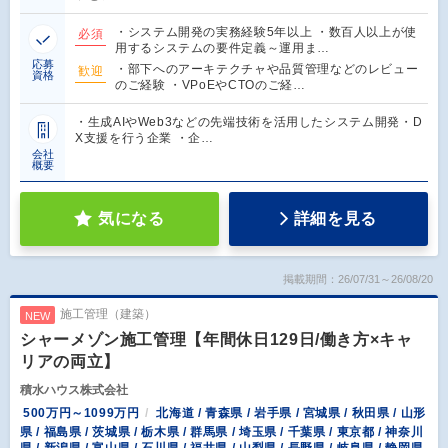
・システム開発の実務経験5年以上 ・数百人以上が使
必須
用するシステムの要件定義～運用ま…
応募
・部下へのアーキテクチャや品質管理などのレビュー
歓迎
資格
のご経験 ・VPoEやCTOのご経…
・生成AIやWeb3などの先端技術を活用したシステム開発・D
X支援を行う企業 ・企…
会社
概要
気になる
詳細を見る
掲載期間：26/07/31～26/08/20
施工管理（建築）
NEW
シャーメゾン施工管理【年間休日129日/働き方×キャ
リアの両立】
積水ハウス株式会社
500万円～1099万円
北海道 / 青森県 / 岩手県 / 宮城県 / 秋田県 / 山形
県 / 福島県 / 茨城県 / 栃木県 / 群馬県 / 埼玉県 / 千葉県 / 東京都 / 神奈川