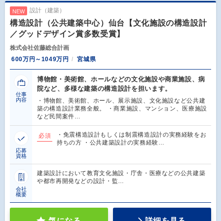
設計（建築）
NEW
構造設計（公共建築中心）仙台【文化施設の構造設計
／グッドデザイン賞多数受賞】
株式会社佐藤総合計画
600万円～1049万円
宮城県
博物館・美術館、ホールなどの文化施設や商業施設、病
院など、多様な建築の構造設計を担います。
仕事
内容
・博物館、美術館、ホール、展示施設、文化施設など公共建
築の構造設計業務全般。 ・商業施設、マンション、医療施設
など民間案件…
・免震構造設計もしくは制震構造設計の実務経験をお
必須
持ちの方 ・公共建築設計の実務経験…
応募
資格
建築設計において教育文化施設・庁舎・医療などの公共建築
や都市再開発などの設計・監…
会社
概要
気になる
詳細を見る