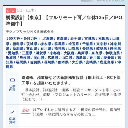
掲載期間：26/07/31～26/08/20
設計（土木）
NEW
橋梁設計【東京】【フルリモート可／年休135日／IPO
準備中】
テクノブリッジＮＫＥ株式会社
500万円～849万円
北海道 / 青森県 / 岩手県 / 宮城県 / 秋田県 / 山形
県 / 福島県 / 茨城県 / 栃木県 / 群馬県 / 埼玉県 / 千葉県 / 東京都 / 神奈川
県 / 新潟県 / 富山県 / 石川県 / 福井県 / 山梨県 / 長野県 / 岐阜県 / 静岡県
/ 愛知県 / 三重県 / 滋賀県 / 京都府 / 大阪府 / 兵庫県 / 奈良県 / 和歌山県 /
鳥取県 / 島根県 / 岡山県 / 広島県 / 山口県 / 徳島県 / 香川県 / 愛媛県 / 高
知県 / 福岡県 / 佐賀県 / 長崎県 / 熊本県 / 大分県 / 宮崎県 / 鹿児島県 / 沖
縄県
道路橋、歩道橋などの新設橋梁設計（鋼上部工・RC下部
工等）を担当いただきます。
仕事
内容
・基本設計、詳細設計 ・顧客（建設コンサルタント等）との
打ち合わせ、調整 ・プロジェクトのリード、進捗管理 ※希望
に応じて、B…
以下いずれかに該当する方 ・橋梁の保全設計、追加設
必須
計経験 ・橋に関わる何らかの施工管…
応募
資格