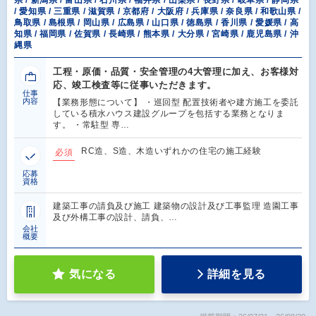
県 / 新潟県 / 富山県 / 石川県 / 福井県 / 山梨県 / 長野県 / 岐阜県 / 静岡県
/ 愛知県 / 三重県 / 滋賀県 / 京都府 / 大阪府 / 兵庫県 / 奈良県 / 和歌山県 /
鳥取県 / 島根県 / 岡山県 / 広島県 / 山口県 / 徳島県 / 香川県 / 愛媛県 / 高
知県 / 福岡県 / 佐賀県 / 長崎県 / 熊本県 / 大分県 / 宮崎県 / 鹿児島県 / 沖
縄県
工程・原価・品質・安全管理の4大管理に加え、お客様対
応、竣工検査等に従事いただきます。
仕事
内容
【業務形態について】 ・巡回型 配置技術者や建方施工を委託
している積水ハウス建設グループを包括する業務となりま
す。 ・常駐型 専…
RC造、S造、木造いずれかの住宅の施工経験
必須
応募
資格
建築工事の請負及び施工 建築物の設計及び工事監理 造園工事
及び外構工事の設計、請負、…
会社
概要
気になる
詳細を見る