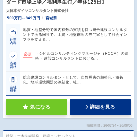
ダード市場上場／福利厚生◎／年休125日】
大日本ダイヤコンサルタント株式会社
500万円～849万円
宮城県
地質・地盤分野で国内有数の実績を持つ総合建設コンサルタ
ントである同社で、土質・地盤解析の専門家として社会イン
フラを支える…
仕事
内容
・シビルコンサルティングマネージャ（RCCM）の資
必須
格 ・建設コンサルタントにおける…
応募
資格
総合建設コンサルタントとして、自然災害の頻発化・激甚
化、地球環境問題の深刻化、社…
会社
概要
気になる
詳細を見る
掲載期間：26/07/24～26/08/06
建築・土木技術開発・建設コンサルタント