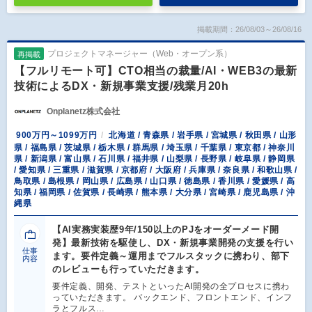
掲載期間：26/08/03～26/08/16
プロジェクトマネージャー（Web・オープン系）
再掲載
【フルリモート可】CTO相当の裁量/AI・WEB3の最新
技術によるDX・新規事業支援/残業月20h
Onplanetz株式会社
900万円～1099万円
北海道 / 青森県 / 岩手県 / 宮城県 / 秋田県 / 山形
県 / 福島県 / 茨城県 / 栃木県 / 群馬県 / 埼玉県 / 千葉県 / 東京都 / 神奈川
県 / 新潟県 / 富山県 / 石川県 / 福井県 / 山梨県 / 長野県 / 岐阜県 / 静岡県
/ 愛知県 / 三重県 / 滋賀県 / 京都府 / 大阪府 / 兵庫県 / 奈良県 / 和歌山県 /
鳥取県 / 島根県 / 岡山県 / 広島県 / 山口県 / 徳島県 / 香川県 / 愛媛県 / 高
知県 / 福岡県 / 佐賀県 / 長崎県 / 熊本県 / 大分県 / 宮崎県 / 鹿児島県 / 沖
縄県
【AI実務実装歴9年/150以上のPJをオーダーメード開
発】最新技術を駆使し、DX・新規事業開発の支援を行い
仕事
ます。要件定義～運用までフルスタックに携わり、部下
内容
のレビューも行っていただきます。
要件定義、開発、テストといったAI開発の全プロセスに携わ
っていただきます。 バックエンド、フロントエンド、インフ
ラとフルス…