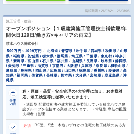
掲載期間：26/07/24～26/08/06
施工管理（建築）
オープンポジション【１級建築施工管理技士補歓迎/年
間休日129日/働き方×キャリアの両立】
積水ハウス株式会社
500万円～1099万円
北海道 / 青森県 / 岩手県 / 宮城県 / 秋田県 / 山形
県 / 福島県 / 茨城県 / 栃木県 / 群馬県 / 埼玉県 / 千葉県 / 東京都 / 神奈川
県 / 新潟県 / 富山県 / 石川県 / 福井県 / 山梨県 / 長野県 / 岐阜県 / 静岡県
/ 愛知県 / 三重県 / 滋賀県 / 京都府 / 大阪府 / 兵庫県 / 奈良県 / 和歌山県 /
鳥取県 / 島根県 / 岡山県 / 広島県 / 山口県 / 徳島県 / 香川県 / 愛媛県 / 高
知県 / 福岡県 / 佐賀県 / 長崎県 / 熊本県 / 大分県 / 宮崎県 / 鹿児島県 / 沖
縄県
程・原価・品質・安全管理の4大管理に加え、お客様対
応、竣工検査等に従事いただきます。
仕事
内容
・巡回型 配置技術者や建方施工を委託している積水ハウス建
設グループを包括する業務となります。 ・常駐型 専任の配置
技術者（監理…
RC造、S造、木造いずれかの住宅の施工経験のある方
必須