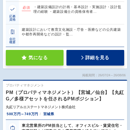
・建築設備設計の計画・基本設計・実施設計・設計監
必須
理の経験 ・建築設備士の資格保有者…
応募
資格
建築設計において教育文化施設・庁舎・医療などの公共建築
や都市再開発などの設計・監…
会社
概要
気になる
詳細を見る
掲載期間：26/07/24～26/08/06
プロパティマネジメント
PM（プロパティマネジメント）【宮城／仙台】【丸紅
G／多様アセットを任されるPMポジション】
丸紅リアルエステートマネジメント株式会社
500万円～749万円
宮城県
東北営業所のPM担当として、オフィスビル・賃貸住宅・