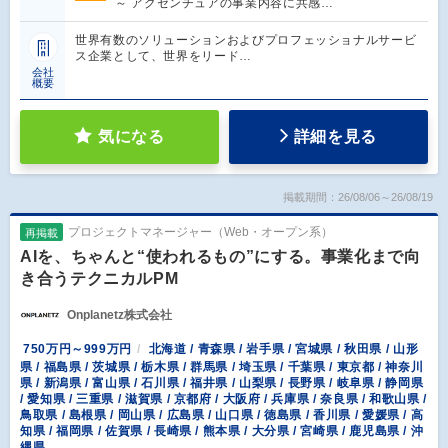
～ アクセンチュアの事業内容に共感…
世界有数のソリューションおよびプロフェッショナルサービ
ス企業として、世界をリード…
会社
概要
気になる
詳細を見る
掲載期間：26/08/06～26/08/19
プロジェクトマネージャー（Web・オープン系）
再掲載
AIを、ちゃんと“使われるもの”にする。事業化まで向
き合うテクニカルPM
Onplanetz株式会社
750万円～999万円
北海道 / 青森県 / 岩手県 / 宮城県 / 秋田県 / 山形
県 / 福島県 / 茨城県 / 栃木県 / 群馬県 / 埼玉県 / 千葉県 / 東京都 / 神奈川
県 / 新潟県 / 富山県 / 石川県 / 福井県 / 山梨県 / 長野県 / 岐阜県 / 静岡県
/ 愛知県 / 三重県 / 滋賀県 / 京都府 / 大阪府 / 兵庫県 / 奈良県 / 和歌山県 /
鳥取県 / 島根県 / 岡山県 / 広島県 / 山口県 / 徳島県 / 香川県 / 愛媛県 / 高
知県 / 福岡県 / 佐賀県 / 長崎県 / 熊本県 / 大分県 / 宮崎県 / 鹿児島県 / 沖
縄県