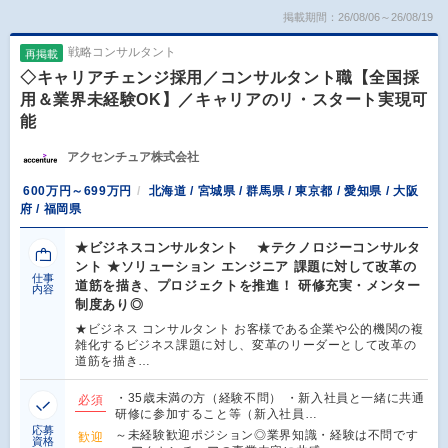
掲載期間：26/08/06～26/08/19
戦略コンサルタント
再掲載
◇キャリアチェンジ採用／コンサルタント職【全国採
用＆業界未経験OK】／キャリアのリ・スタート実現可
能
アクセンチュア株式会社
600万円～699万円
北海道 / 宮城県 / 群馬県 / 東京都 / 愛知県 / 大阪
府 / 福岡県
★ビジネスコンサルタント ★テクノロジーコンサルタ
ント ★ソリューション エンジニア 課題に対して改革の
仕事
道筋を描き、プロジェクトを推進！ 研修充実・メンター
内容
制度あり◎
★ビジネス コンサルタント お客様である企業や公的機関の複
雑化するビジネス課題に対し、変革のリーダーとして改革の
道筋を描き…
・35歳未満の方（経験不問） ・新入社員と一緒に共通
必須
研修に参加すること等（新入社員…
応募
～未経験歓迎ポジション◎業界知識・経験は不問です
歓迎
資格