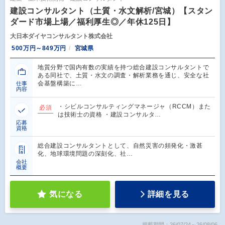
建設コンサルタント（土質・水文解析/宮城）【スタン
ダード市場上場／福利厚生◎／年休125日】
大日本ダイヤコンサルタント株式会社
500万円～849万円
宮城県
地質分野で国内有数の実績を持つ総合建設コンサルタントで
ある同社で、土質・水文の調査・解析業務を通じ、安全な社
会基盤構築に…
仕事
内容
・シビルコンサルティングマネージャ（RCCM）また
必須
は技術士の資格 ・建設コンサルタ…
応募
資格
総合建設コンサルタントとして、自然災害の頻発化・激甚
化、地球環境問題の深刻化、社…
会社
概要
気になる
詳細を見る
掲載期間：26/07/24～26/08/06