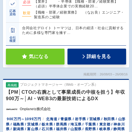
【業界】 ・半導体 【職種・部署／経験業務】
必須
（必須）半導体企業での実務経験20…
応募
【職種・部署／経験業務】 （なお良）エンジニア・
歓迎
資格
製造系のご経験
合同会社デロイト トーマツは、日本の経済・社会に貢献する
ために多様な専門家を擁す…
会社
概要
気になる
詳細を見る
掲載期間：26/08/03～26/08/16
プロジェクトマネージャー（Web・オープン系）
再掲載
【PM│CTOの右腕として事業成長の中核を担う】年収
900万～│AI・WEB3の最新技術によるDX
Onplanetz株式会社
900万円～1099万円
北海道 / 青森県 / 岩手県 / 宮城県 / 秋田県 / 山形
県 / 福島県 / 茨城県 / 栃木県 / 群馬県 / 埼玉県 / 千葉県 / 東京都 / 神奈川
県 / 新潟県 / 富山県 / 石川県 / 福井県 / 山梨県 / 長野県 / 岐阜県 / 静岡県