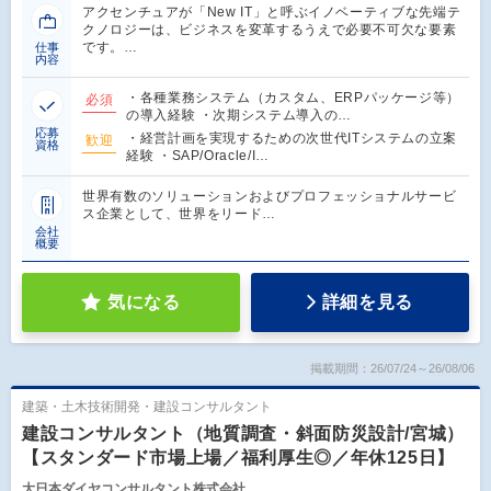
アクセンチュアが「New IT」と呼ぶイノベーティブな先端テ
クノロジーは、ビジネスを変革するうえで必要不可欠な要素
です。…
仕事
内容
・各種業務システム（カスタム、ERPパッケージ等）
必須
の導入経験 ・次期システム導入の…
応募
・経営計画を実現するための次世代ITシステムの立案
歓迎
資格
経験 ・SAP/Oracle/I…
世界有数のソリューションおよびプロフェッショナルサービ
ス企業として、世界をリード…
会社
概要
気になる
詳細を見る
掲載期間：26/07/24～26/08/06
建築・土木技術開発・建設コンサルタント
建設コンサルタント（地質調査・斜面防災設計/宮城）
【スタンダード市場上場／福利厚生◎／年休125日】
大日本ダイヤコンサルタント株式会社