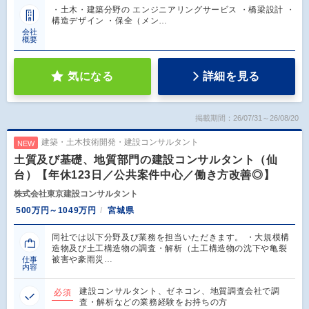
・土木・建築分野の エンジニアリングサービス ・橋梁設計 ・
構造デザイン ・保全（メン…
会社
概要
気になる
詳細を見る
掲載期間：26/07/31～26/08/20
建築・土木技術開発・建設コンサルタント
NEW
土質及び基礎、地質部門の建設コンサルタント（仙
台）【年休123日／公共案件中心／働き方改善◎】
株式会社東京建設コンサルタント
500万円～1049万円
宮城県
同社では以下分野及び業務を担当いただきます。 ・大規模構
造物及び土工構造物の調査・解析（土工構造物の沈下や亀裂
被害や豪雨災…
仕事
内容
建設コンサルタント、ゼネコン、地質調査会社で調
必須
査・解析などの業務経験をお持ちの方