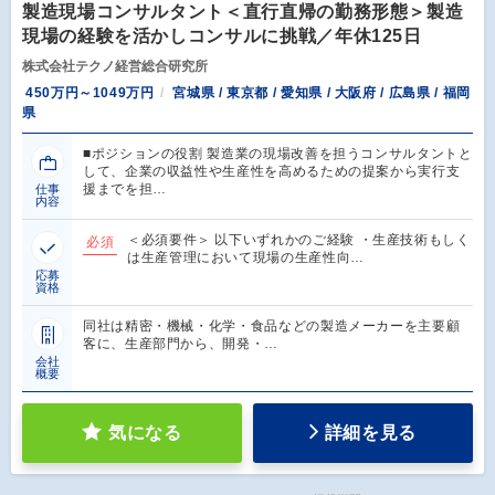
製造現場コンサルタント＜直行直帰の勤務形態＞製造
現場の経験を活かしコンサルに挑戦／年休125日
株式会社テクノ経営総合研究所
450万円～1049万円
宮城県 / 東京都 / 愛知県 / 大阪府 / 広島県 / 福岡
県
■ポジションの役割 製造業の現場改善を担うコンサルタントと
して、企業の収益性や生産性を高めるための提案から実行支
援までを担…
仕事
内容
＜必須要件＞ 以下いずれかのご経験 ・生産技術もしく
必須
は生産管理において現場の生産性向…
応募
資格
同社は精密・機械・化学・食品などの製造メーカーを主要顧
客に、生産部門から、開発・…
会社
概要
気になる
詳細を見る