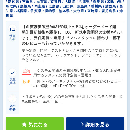
/ 愛知県 / 三重県 / 滋賀県 / 京都府 / 大阪府 / 兵庫県 / 奈良県 / 和歌山県 /
鳥取県 / 島根県 / 岡山県 / 広島県 / 山口県 / 徳島県 / 香川県 / 愛媛県 / 高
知県 / 福岡県 / 佐賀県 / 長崎県 / 熊本県 / 大分県 / 宮崎県 / 鹿児島県 / 沖
縄県
【AI実務実装歴9年/150以上のPJをオーダーメード開
発】最新技術を駆使し、DX・新規事業開発の支援を行い
仕事
ます。要件定義～運用までフルスタックに携わり、部下
内容
のレビューも行っていただきます。
要件定義、開発、テストといったAI開発の全プロセスに携わ
っていただきます。 バックエンド、フロントエンド、インフ
ラとフルス…
・システム開発の実務経験5年以上 ・数百人以上が使
必須
用するシステムの要件定義～運用ま…
応募
・部下へのアーキテクチャや品質管理などのレビュー
歓迎
資格
のご経験 ・VPoEやCTOのご経…
・生成AIやWeb3などの先端技術を活用したシステム開発・D
X支援を行う企業 ・企…
会社
概要
気になる
詳細を見る