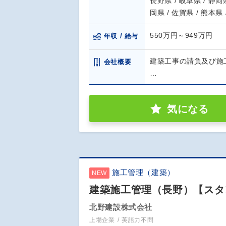
長野県 / 岐阜県 / 静岡県
岡県 / 佐賀県 / 熊本県
550万円～949万円
年収 / 給与
建築工事の請負及び施
会社概要
…
気になる
施工管理（建築）
NEW
建築施工管理（長野）【スタ
北野建設株式会社
上場企業
英語力不問