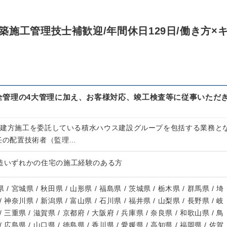
施工管理技士補歓迎/年間休日129日/働き方×
全管理の4大管理に加え、お客様対応、竣工検査等に従事いただ
や建方施工を委託している積水ハウス建設グループを包括する業務と
専任の配置技術者（監理…
木造いずれかの住宅の施工経験のある方
 / 宮城県 / 秋田県 / 山形県 / 福島県 / 茨城県 / 栃木県 / 群馬県 / 埼
/ 神奈川県 / 新潟県 / 富山県 / 石川県 / 福井県 / 山梨県 / 長野県 / 岐
/ 三重県 / 滋賀県 / 京都府 / 大阪府 / 兵庫県 / 奈良県 / 和歌山県 / 鳥
/ 広島県 / 山口県 / 徳島県 / 香川県 / 愛媛県 / 高知県 / 福岡県 / 佐賀