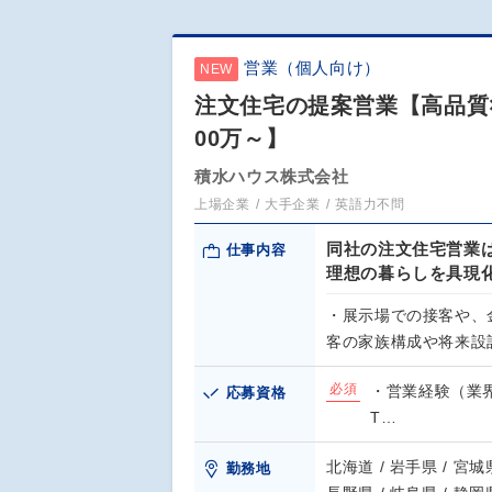
営業（個人向け）
NEW
注文住宅の提案営業【高品質
00万～】
積水ハウス株式会社
上場企業
大手企業
英語力不問
同社の注文住宅営業
仕事内容
理想の暮らしを具現
・展示場での接客や、
客の家族構成や将来設
必須
・営業経験（業
応募資格
T…
北海道 / 岩手県 / 宮城県
勤務地