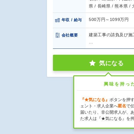
県 / 長崎県 / 熊本県 /
500万円～1099万円
年収 / 給与
建築工事の請負及び施
会社概要
…
気になる
興味を持っ
『★気になる』
ボタンを押
ェント・求人企業へ
匿名
で
届いたり、非公開求人が、
た求人は『★気になる』を