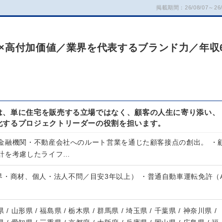
掲載期間：26/08/07～26/
×高付加価値／業界を代表するブランド力／年収
は、単に住宅を販売する立場ではなく、顧客の人生に寄り添い、
化するプロジェクトリーダーの役割を担います。
金融機関・不動産会社へのルート営業を通じた顧客接点の創出。 ・
計を考慮したライフ…
界・商材、個人・法人不問／目安3年以上） ・普通自動車運転免許（
 / 山形県 / 福島県 / 栃木県 / 群馬県 / 埼玉県 / 千葉県 / 神奈川県 /