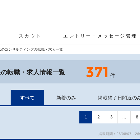
スカウト
エントリー・メッセージ管理
県のコンサルティングの転職・求人一覧
371
県の転職・求人情報一覧
件
すべて
新着のみ
掲載終了日間近の
1
2
3
…
8
掲載期間：26/08/07～26/