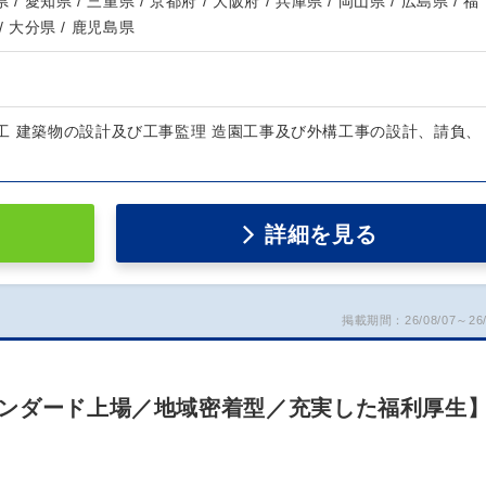
 / 愛知県 / 三重県 / 京都府 / 大阪府 / 兵庫県 / 岡山県 / 広島県 / 福
 / 大分県 / 鹿児島県
工 建築物の設計及び工事監理 造園工事及び外構工事の設計、請負、
詳細を見る
掲載期間：26/08/07～26/
ンダード上場／地域密着型／充実した福利厚生