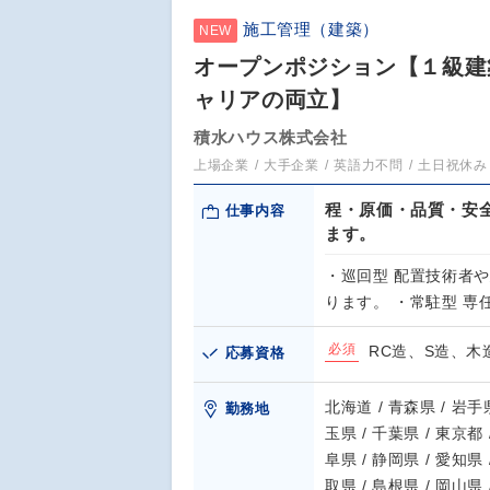
施工管理（建築）
NEW
オープンポジション【１級建築
ャリアの両立】
積水ハウス株式会社
上場企業
大手企業
英語力不問
土日祝休み
程・原価・品質・安
仕事内容
ます。
・巡回型 配置技術者
ります。 ・常駐型 
必須
RC造、S造、
応募資格
北海道 / 青森県 / 岩手県
勤務地
玉県 / 千葉県 / 東京都 
阜県 / 静岡県 / 愛知県 
取県 / 島根県 / 岡山県 