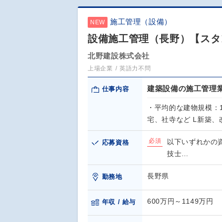
施工管理（設備）
NEW
設備施工管理（長野）【スタ
北野建設株式会社
上場企業
英語力不問
建築設備の施工管理
仕事内容
・平均的な建物規模：
宅、社寺など L新築
必須
以下いずれかの資
応募資格
技士…
長野県
勤務地
600万円～1149万円
年収 / 給与