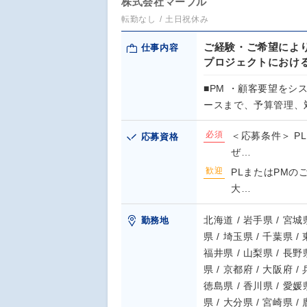
株式会社マーブル
転勤なし
土日祝休み
ご経験・ご希望によ
仕事内容
プロジェクトにおける
■PM ・顧客要望を
ースまで、予算管理、
必須
＜応募条件＞ P
応募資格
ぜ…
歓迎
PLまたはPM
大…
北海道 / 岩手県 / 宮城県
勤務地
県 / 埼玉県 / 千葉県 /
福井県 / 山梨県 / 長野県
県 / 京都府 / 大阪府 /
徳島県 / 香川県 / 愛媛県
県 / 大分県 / 宮崎県 