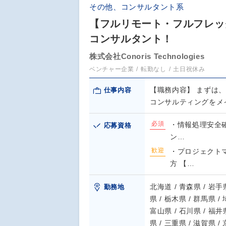
その他、コンサルタント系
【フルリモート・フルフレッ
コンサルタント！
株式会社Conoris Technologies
ベンチャー企業
転勤なし
土日祝休み
【職務内容】 まずは
仕事内容
コンサルティングをメ
必須
・情報処理安全確
応募資格
ン…
歓迎
・プロジェクト
方 【…
北海道 / 青森県 / 岩手県
勤務地
県 / 栃木県 / 群馬県 /
富山県 / 石川県 / 福井県
県 / 三重県 / 滋賀県 /