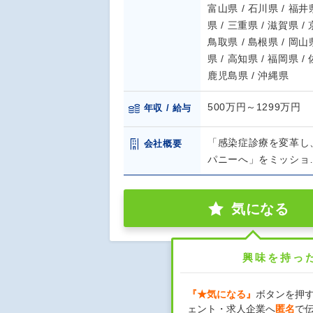
富山県 / 石川県 / 福井県
県 / 三重県 / 滋賀県 /
鳥取県 / 島根県 / 岡山県
県 / 高知県 / 福岡県 /
鹿児島県 / 沖縄県
500万円～1299万円
年収 / 給与
「感染症診療を変革し
会社概要
パニーへ」をミッショ
気になる
興味を持っ
『★気になる』
ボタンを押
ェント・求人企業へ
匿名
で