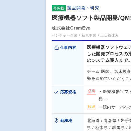
製品開発・研究
再掲載
医療機器ソフト製品開発/QM
株式会社GramEye
ベンチャー企業
新規事業
土日祝休み
医療機器ソフトウェ
仕事内容
した開発プロセスの
のシステム導入まで
チーム 医師、臨床検
発を進めていただくこ
必須
・医療機器ソフ
応募資格
務…
歓迎
・院内サーバへの
北海道 / 青森県 / 岩手県
勤務地
県 / 栃木県 / 群馬県 /