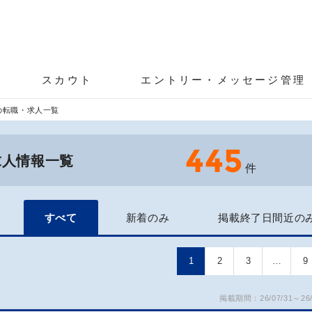
スカウト
エントリー・メッセージ管理
の転職・求人一覧
445
求人情報一覧
件
すべて
新着のみ
掲載終了日間近の
1
2
3
…
9
掲載期間：26/07/31～26/