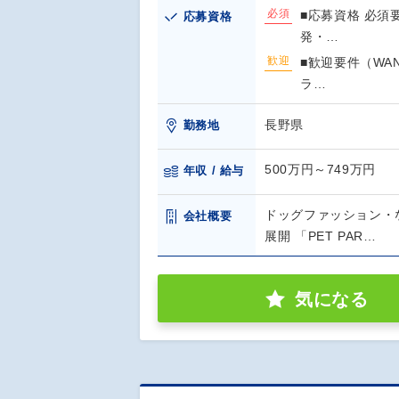
必須
■応募資格 必須
応募資格
発・…
歓迎
■歓迎要件（WA
ラ…
長野県
勤務地
500万円～749万円
年収 / 給与
ドッグファッション・
会社概要
展開 「PET PAR…
気になる