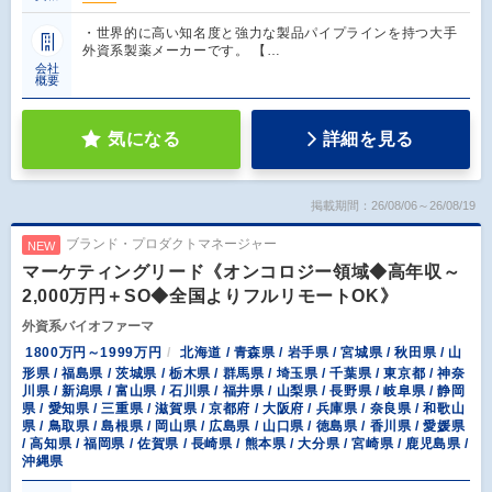
・世界的に高い知名度と強力な製品パイプラインを持つ大手
外資系製薬メーカーです。 【…
会社
概要
気になる
詳細を見る
掲載期間：26/08/06～26/08/19
ブランド・プロダクトマネージャー
NEW
マーケティングリード《オンコロジー領域◆高年収～
2,000万円＋SO◆全国よりフルリモートOK》
外資系バイオファーマ
1800万円～1999万円
北海道 / 青森県 / 岩手県 / 宮城県 / 秋田県 / 山
形県 / 福島県 / 茨城県 / 栃木県 / 群馬県 / 埼玉県 / 千葉県 / 東京都 / 神奈
川県 / 新潟県 / 富山県 / 石川県 / 福井県 / 山梨県 / 長野県 / 岐阜県 / 静岡
県 / 愛知県 / 三重県 / 滋賀県 / 京都府 / 大阪府 / 兵庫県 / 奈良県 / 和歌山
県 / 鳥取県 / 島根県 / 岡山県 / 広島県 / 山口県 / 徳島県 / 香川県 / 愛媛県
/ 高知県 / 福岡県 / 佐賀県 / 長崎県 / 熊本県 / 大分県 / 宮崎県 / 鹿児島県 /
沖縄県