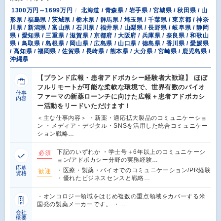
1300万円～1699万円
北海道 / 青森県 / 岩手県 / 宮城県 / 秋田県 / 山
形県 / 福島県 / 茨城県 / 栃木県 / 群馬県 / 埼玉県 / 千葉県 / 東京都 / 神奈
川県 / 新潟県 / 富山県 / 石川県 / 福井県 / 山梨県 / 長野県 / 岐阜県 / 静岡
県 / 愛知県 / 三重県 / 滋賀県 / 京都府 / 大阪府 / 兵庫県 / 奈良県 / 和歌山
県 / 鳥取県 / 島根県 / 岡山県 / 広島県 / 山口県 / 徳島県 / 香川県 / 愛媛県
/ 高知県 / 福岡県 / 佐賀県 / 長崎県 / 熊本県 / 大分県 / 宮崎県 / 鹿児島県 /
沖縄県
【ブランド広報・患者アドボカシー経験者大歓迎】 ほぼ
フルリモートが可能な柔軟な環境で、世界有数のバイオ
仕事
ファーマの新薬ローンチに向けた広報＋患者アドボカシ
内容
ー活動をリードいただけます！
＜主な仕事内容＞ ・新薬・適応拡大製品のコミュニケーショ
ン ・メディア・デジタル・SNSを活用した統合コミュニケー
ション戦略…
下記のいずれか ・学士号＋6年以上のコミュニケーシ
必須
ョン/アドボカシー分野の実務経験…
応募
・医療・製薬・バイオでのコミュニケーション/PR経験
歓迎
資格
・優れたビジネスセンスと戦略…
・オンコロジー領域をはじめ複数の重点領域をカバーする米
国発の製薬メーカーです。 ・…
会社
概要