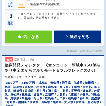
応募
・製薬業界での実務経験
歓迎
資格
・オンコロジー領域における革新的な治療法の創出を目指
し、最先端の研究開発を推進し…
会社
概要
気になる
詳細を見る
掲載期間：26/08/06～26/08/19
臨床開発、治験
NEW
臨床開発ディレクター《オンコロジー領域◆RSU付与
あり◆全国からフルリモート＆フルフレックスOK》
外資系バイオテクノロジー企業
1500万円～2499万円
北海道 / 青森県 / 岩手県 / 宮城県 / 秋田県 / 山
形県 / 福島県 / 茨城県 / 栃木県 / 群馬県 / 埼玉県 / 千葉県 / 東京都 / 神奈
川県 / 新潟県 / 富山県 / 石川県 / 福井県 / 山梨県 / 長野県 / 岐阜県 / 静岡
県 / 愛知県 / 三重県 / 滋賀県 / 京都府 / 大阪府 / 兵庫県 / 奈良県 / 和歌山
県 / 鳥取県 / 島根県 / 岡山県 / 広島県 / 山口県 / 徳島県 / 香川県 / 愛媛県
/ 高知県 / 福岡県 / 佐賀県 / 長崎県 / 熊本県 / 大分県 / 宮崎県 / 鹿児島県 /