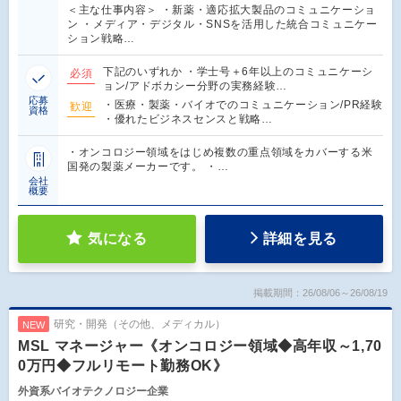
＜主な仕事内容＞ ・新薬・適応拡大製品のコミュニケーショ
ン ・メディア・デジタル・SNSを活用した統合コミュニケー
ション戦略…
下記のいずれか ・学士号＋6年以上のコミュニケーシ
必須
ョン/アドボカシー分野の実務経験…
応募
・医療・製薬・バイオでのコミュニケーション/PR経験
歓迎
資格
・優れたビジネスセンスと戦略…
・オンコロジー領域をはじめ複数の重点領域をカバーする米
国発の製薬メーカーです。 ・…
会社
概要
気になる
詳細を見る
掲載期間：26/08/06～26/08/19
研究・開発（その他、メディカル）
NEW
MSL マネージャー《オンコロジー領域◆高年収～1,70
0万円◆フルリモート勤務OK》
外資系バイオテクノロジー企業