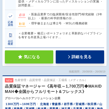
提供 ・メディカルプランに沿ったディスカッションの実施 ・
諮問委員…
・医薬品業界での臨床開発/安全性部門/研究経験（3年
必須
以上） ・最新の科学的情報の分…
応募
・理学修士または博士号 ・MSLの職務経験
歓迎
資格
＜企業概要＞ 幅広いポートフォリオと革新的なパイプライン
を有する外資系上場バイオテ…
会社
概要
気になる
詳細を見る
掲載期間：26/08/06～26/08/19
生産管理・品質管理・品質保証・工場長（メディカル）
NEW
品質保証マネージャー《高年収～1,700万円◆MAH/D
MAH◆全国からフルリモート&フレックス》
グローバルヘルスケアソリューション企業
1300万円～1699万円
北海道 / 青森県 / 岩手県 / 宮城県 / 秋田県 / 山
形県 / 福島県 / 茨城県 / 栃木県 / 群馬県 / 埼玉県 / 千葉県 / 東京都 / 神奈