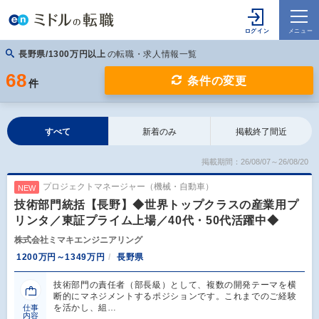
長野県/1300万円以上
の転職・求人情報一覧
68
条件の変更
件
すべて
新着のみ
掲載終了間近
掲載期間：26/08/07～26/08/20
プロジェクトマネージャー（機械・自動車）
NEW
技術部門統括【長野】◆世界トップクラスの産業用プ
リンタ／東証プライム上場／40代・50代活躍中◆
株式会社ミマキエンジニアリング
1200万円～1349万円
長野県
技術部門の責任者（部長級）として、複数の開発テーマを横
断的にマネジメントするポジションです。これまでのご経験
を活かし、組…
仕事
内容