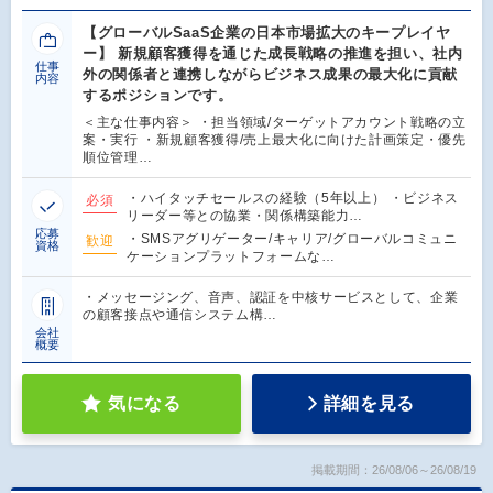
【グローバルSaaS企業の日本市場拡大のキープレイヤ
ー】 新規顧客獲得を通じた成長戦略の推進を担い、社内
仕事
外の関係者と連携しながらビジネス成果の最大化に貢献
内容
するポジションです。
＜主な仕事内容＞ ・担当領域/ターゲットアカウント戦略の立
案・実行 ・新規顧客獲得/売上最大化に向けた計画策定・優先
順位管理…
・ハイタッチセールスの経験（5年以上） ・ビジネス
必須
リーダー等との協業・関係構築能力…
応募
・SMSアグリゲーター/キャリア/グローバルコミュニ
歓迎
資格
ケーションプラットフォームな…
・メッセージング、音声、認証を中核サービスとして、企業
の顧客接点や通信システム構…
会社
概要
気になる
詳細を見る
掲載期間：26/08/06～26/08/19