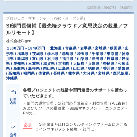
掲載期間：26/07/31～26/08/20
プロジェクトマネージャー（Web・オープン系）
SI部門長候補【最先端クラウド／意思決定の裁量／フ
ルリモート】
株式会社G-gen
1300万円～1849万円
北海道 / 青森県 / 岩手県 / 宮城県 / 秋田県 / 山
形県 / 福島県 / 茨城県 / 栃木県 / 群馬県 / 埼玉県 / 千葉県 / 東京都 / 神奈
川県 / 新潟県 / 富山県 / 石川県 / 福井県 / 山梨県 / 長野県 / 岐阜県 / 静岡
県 / 愛知県 / 三重県 / 滋賀県 / 京都府 / 大阪府 / 兵庫県 / 奈良県 / 和歌山
県 / 鳥取県 / 島根県 / 岡山県 / 広島県 / 山口県 / 徳島県 / 香川県 / 愛媛県
/ 高知県 / 福岡県 / 佐賀県 / 長崎県 / 熊本県 / 大分県 / 宮崎県 / 鹿児島県 /
沖縄県
各種プロジェクトの統括や部門運営のサポートを携わっ
ていただきます。
仕事
内容
・部門の運営管理：SI部門の予算策定・利益管理（P/L責任）
およびリソースの最適化 ・組織マネジメント：エンジニア・
PMの…
・SI企業またはITコンサルティングファームにおける
必須
ラインマネジメント経験 ・部門…
応募