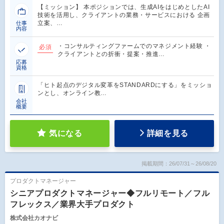
【ミッション】 本ポジションでは、生成AIをはじめとしたAI
技術を活用し、クライアントの業務・サービスにおける 企画
立案、…
仕事
内容
・コンサルティングファームでのマネジメント経験 ・
必須
クライアントとの折衝・提案・推進…
応募
資格
「ヒト起点のデジタル変革をSTANDARDにする」をミッショ
ンとし、オンライン教…
会社
概要
気になる
詳細を見る
掲載期間：26/07/31～26/08/20
プロダクトマネージャー
シニアプロダクトマネージャー◆フルリモート／フル
フレックス／業界大手プロダクト
株式会社カオナビ