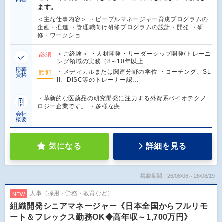
ます。
＜主な仕事内容＞ ・ピープルマネージャー育成プログラムの
企画・推進 ・管理職向け研修プログラムの設計・開発 ・研
修・ワークショ…
＜ご経験＞ ・人材開発・リーダーシップ開発/トレーニ
必須
ング領域の実務（8～10年以上…
応募
・メディカルまたは関連分野の学位 ・コーチング、SL
歓迎
資格
II、DiSC等のトレーナー認…
・革新的な医薬品の研究開発に注力する外資系バイオテクノ
ロジー企業です。 ・多様な疾…
会社
概要
気になる
詳細を見る
掲載期間：26/08/06～26/08/19
人事（採用・労務・教育など）
NEW
組織開発シニアマネージャー《日本全国からフルリモ
ート＆フレックス勤務OK◆高年収～1,700万円》