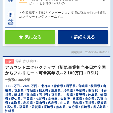
資格
ど） ・ビジネスレベルの…
＜企業概要＞ 戦略とイノベーション支援に強みを持つ外資系
コンサルティングファームで…
会社
概要
気になる
詳細を見る
掲載期間：26/08/06～26/08/19
営業（法人向け）
NEW
アカウントエグゼクティブ《新規事業担当◆日本全国
からフルリモート可◆高年収～2,100万円＋RSU》
外資系CPaaS企業
1600万円～2499万円
北海道 / 青森県 / 岩手県 / 宮城県 / 秋田県 / 山
形県 / 福島県 / 茨城県 / 栃木県 / 群馬県 / 埼玉県 / 千葉県 / 東京都 / 神奈
川県 / 新潟県 / 富山県 / 石川県 / 福井県 / 山梨県 / 長野県 / 岐阜県 / 静岡
県 / 愛知県 / 三重県 / 滋賀県 / 京都府 / 大阪府 / 兵庫県 / 奈良県 / 和歌山
県 / 鳥取県 / 島根県 / 岡山県 / 広島県 / 山口県 / 徳島県 / 香川県 / 愛媛県
/ 高知県 / 福岡県 / 佐賀県 / 長崎県 / 熊本県 / 大分県 / 宮崎県 / 鹿児島県 /
沖縄県