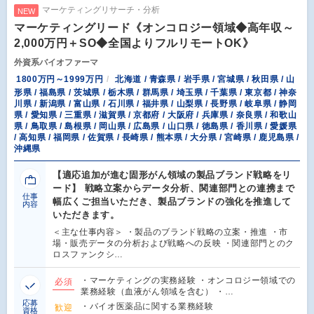
マーケティングリサーチ・分析
NEW
マーケティングリード《オンコロジー領域◆高年収～
2,000万円＋SO◆全国よりフルリモートOK》
外資系バイオファーマ
1800万円～1999万円
北海道 / 青森県 / 岩手県 / 宮城県 / 秋田県 / 山
形県 / 福島県 / 茨城県 / 栃木県 / 群馬県 / 埼玉県 / 千葉県 / 東京都 / 神奈
川県 / 新潟県 / 富山県 / 石川県 / 福井県 / 山梨県 / 長野県 / 岐阜県 / 静岡
県 / 愛知県 / 三重県 / 滋賀県 / 京都府 / 大阪府 / 兵庫県 / 奈良県 / 和歌山
県 / 鳥取県 / 島根県 / 岡山県 / 広島県 / 山口県 / 徳島県 / 香川県 / 愛媛県
/ 高知県 / 福岡県 / 佐賀県 / 長崎県 / 熊本県 / 大分県 / 宮崎県 / 鹿児島県 /
沖縄県
【適応追加が進む固形がん領域の製品ブランド戦略をリ
ード】 戦略立案からデータ分析、関連部門との連携まで
仕事
幅広くご担当いただき、製品ブランドの強化を推進して
内容
いただきます。
＜主な仕事内容＞ ・製品のブランド戦略の立案・推進 ・市
場・販売データの分析および戦略への反映 ・関連部門とのク
ロスファンクシ…
・マーケティングの実務経験 ・オンコロジー領域での
必須
業務経験（血液がん領域を含む） ・…
応募
・バイオ医薬品に関する業務経験
歓迎
資格