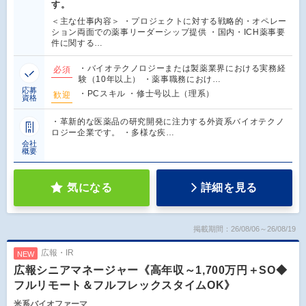
す。
＜主な仕事内容＞ ・プロジェクトに対する戦略的・オペレー
ション両面での薬事リーダーシップ提供 ・国内・ICH薬事要
件に関する…
・バイオテクノロジーまたは製薬業界における実務経
必須
験（10年以上） ・薬事職務におけ…
応募
・PCスキル ・修士号以上（理系）
歓迎
資格
・革新的な医薬品の研究開発に注力する外資系バイオテクノ
ロジー企業です。 ・多様な疾…
会社
概要
気になる
詳細を見る
掲載期間：26/08/06～26/08/19
広報・IR
NEW
広報シニアマネージャー《高年収～1,700万円＋SO◆
フルリモート＆フルフレックスタイムOK》
米系バイオファーマ