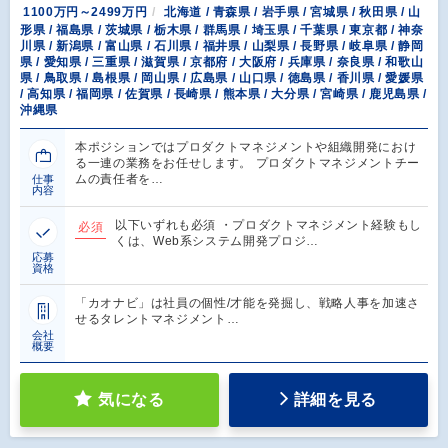
1100万円～2499万円
北海道 / 青森県 / 岩手県 / 宮城県 / 秋田県 / 山
形県 / 福島県 / 茨城県 / 栃木県 / 群馬県 / 埼玉県 / 千葉県 / 東京都 / 神奈
川県 / 新潟県 / 富山県 / 石川県 / 福井県 / 山梨県 / 長野県 / 岐阜県 / 静岡
県 / 愛知県 / 三重県 / 滋賀県 / 京都府 / 大阪府 / 兵庫県 / 奈良県 / 和歌山
県 / 鳥取県 / 島根県 / 岡山県 / 広島県 / 山口県 / 徳島県 / 香川県 / 愛媛県
/ 高知県 / 福岡県 / 佐賀県 / 長崎県 / 熊本県 / 大分県 / 宮崎県 / 鹿児島県 /
沖縄県
本ポジションではプロダクトマネジメントや組織開発におけ
る一連の業務をお任せします。 プロダクトマネジメントチー
ムの責任者を…
仕事
内容
以下いずれも必須 ・プロダクトマネジメント経験もし
必須
くは、Web系システム開発プロジ…
応募
資格
「カオナビ」は社員の個性/才能を発掘し、戦略人事を加速さ
せるタレントマネジメント…
会社
概要
気になる
詳細を見る