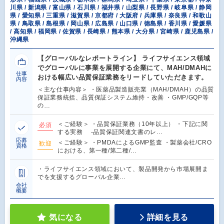
川県 / 新潟県 / 富山県 / 石川県 / 福井県 / 山梨県 / 長野県 / 岐阜県 / 静岡
県 / 愛知県 / 三重県 / 滋賀県 / 京都府 / 大阪府 / 兵庫県 / 奈良県 / 和歌山
県 / 鳥取県 / 島根県 / 岡山県 / 広島県 / 山口県 / 徳島県 / 香川県 / 愛媛県
/ 高知県 / 福岡県 / 佐賀県 / 長崎県 / 熊本県 / 大分県 / 宮崎県 / 鹿児島県 /
沖縄県
【グローバルなレポートライン】 ライフサイエンス領域
でグローバルに事業を展開する企業にて、MAH/DMAHに
仕事
おける幅広い品質保証業務をリードしていただきます。
内容
＜主な仕事内容＞ ・医薬品製造販売業（MAH/DMAH）の品質
保証業務統括、品質保証システム維持・改善 ・GMP/GQP等
の…
＜ご経験＞ ・品質保証業務（10年以上） ・下記に関
必須
する実務 -品質保証関連文書のレ…
応募
＜ご経験＞ ・PMDAによるGMP監査 ・製薬会社/CRO
歓迎
資格
における、第一種/第二種/…
・ライフサイエンス領域において、製品開発から市場展開ま
でを支援するグローバル企業…
会社
概要
気になる
詳細を見る