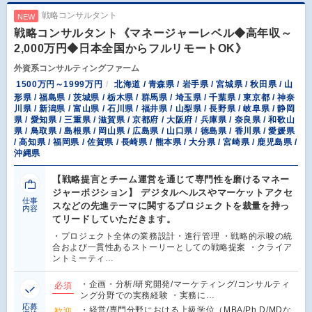
戦略コンサルタント
NEW
戦略コンサルタント《マネージャーレベル◆高年収～
2,000万円◆日本全国からフルリモートOK》
外資系コンサルティングファーム
1500万円～1999万円
北海道 / 青森県 / 岩手県 / 宮城県 / 秋田県 / 山
形県 / 福島県 / 茨城県 / 栃木県 / 群馬県 / 埼玉県 / 千葉県 / 東京都 / 神奈
川県 / 新潟県 / 富山県 / 石川県 / 福井県 / 山梨県 / 長野県 / 岐阜県 / 静岡
県 / 愛知県 / 三重県 / 滋賀県 / 京都府 / 大阪府 / 兵庫県 / 奈良県 / 和歌山
県 / 鳥取県 / 島根県 / 岡山県 / 広島県 / 山口県 / 徳島県 / 香川県 / 愛媛県
/ 高知県 / 福岡県 / 佐賀県 / 長崎県 / 熊本県 / 大分県 / 宮崎県 / 鹿児島県 /
沖縄県
【戦略提言とチーム運営を通じて専門性を磨けるマネー
ジャーポジション】 デジタルヘルスやマーケットアクセ
仕事
スなどの先進テーマに関するプロジェクトを裁量を持っ
内容
てリードしていただきます。
・プロジェクト全体の業務設計・進行管理 ・戦略的示唆の統
合および一貫性あるストーリーとしての戦略提案 ・クライア
ントミーティ…
・企画・分析/研究開発/マーケティング/コンサルティ
必須
ング分野での実務経験 ・実務に…
応募
・経営/専門分野における上級学位（MBA/Ph.D/MDな
歓迎