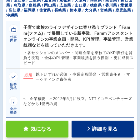
県 / 愛知県 / 三重県 / 滋賀県 / 京都府 / 大阪府 / 兵庫県 / 奈良県 / 和歌山
県 / 鳥取県 / 島根県 / 岡山県 / 広島県 / 山口県 / 徳島県 / 香川県 / 愛媛県
/ 高知県 / 福岡県 / 佐賀県 / 長崎県 / 熊本県 / 大分県 / 宮崎県 / 鹿児島県 /
沖縄県
子育て家族のライフデザインに寄り添うブランド「Fam
m(ファム)」で展開している新事業、Fammアシスタント
仕事
オンラインの事業企画・開発、KPI管理、事業管理、営業
内容
統括などを担っていただきます。
・各セクションのメンバー・関連企業を束ねてのKPI責任を背
負う役割 ・全体のPL管理・事業統括を担う役割 ・更に成長ス
ピード…
以下いずれか必須 ・事業企画開発 ・営業責任者 ・マ
必須
ーケティング責任者
応募
資格
< 企業概要 > 2012年5月に設立。NTTドコモベンチャーズ
などから1億円の資…
会社
概要
気になる
詳細を見る