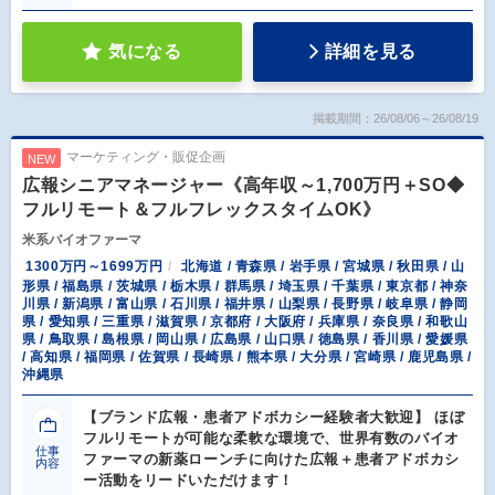
気になる
詳細を見る
掲載期間：26/08/06～26/08/19
マーケティング・販促企画
NEW
広報シニアマネージャー《高年収～1,700万円＋SO◆
フルリモート＆フルフレックスタイムOK》
米系バイオファーマ
1300万円～1699万円
北海道 / 青森県 / 岩手県 / 宮城県 / 秋田県 / 山
形県 / 福島県 / 茨城県 / 栃木県 / 群馬県 / 埼玉県 / 千葉県 / 東京都 / 神奈
川県 / 新潟県 / 富山県 / 石川県 / 福井県 / 山梨県 / 長野県 / 岐阜県 / 静岡
県 / 愛知県 / 三重県 / 滋賀県 / 京都府 / 大阪府 / 兵庫県 / 奈良県 / 和歌山
県 / 鳥取県 / 島根県 / 岡山県 / 広島県 / 山口県 / 徳島県 / 香川県 / 愛媛県
/ 高知県 / 福岡県 / 佐賀県 / 長崎県 / 熊本県 / 大分県 / 宮崎県 / 鹿児島県 /
沖縄県
【ブランド広報・患者アドボカシー経験者大歓迎】 ほぼ
フルリモートが可能な柔軟な環境で、世界有数のバイオ
仕事
ファーマの新薬ローンチに向けた広報＋患者アドボカシ
内容
ー活動をリードいただけます！