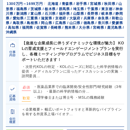
1300万円～1699万円
北海道 / 青森県 / 岩手県 / 宮城県 / 秋田県 / 山
形県 / 福島県 / 茨城県 / 栃木県 / 群馬県 / 埼玉県 / 千葉県 / 東京都 / 神奈
川県 / 新潟県 / 富山県 / 石川県 / 福井県 / 山梨県 / 長野県 / 岐阜県 / 静岡
県 / 愛知県 / 三重県 / 滋賀県 / 京都府 / 大阪府 / 兵庫県 / 奈良県 / 和歌山
県 / 鳥取県 / 島根県 / 岡山県 / 広島県 / 山口県 / 徳島県 / 香川県 / 愛媛県
/ 高知県 / 福岡県 / 佐賀県 / 長崎県 / 熊本県 / 大分県 / 宮崎県 / 鹿児島県 /
沖縄県
【急速な企業成長に伴うダイナミックな環境が魅力】 KO
Lの育成支援とフィールドエンゲージメントプランを実行
仕事
し、各種ミーティングやプログラムでビジネス目標をサ
内容
ポートいただきます！
・次世代KOLの特定 ・KOLのニーズに対応した科学的情報の
提供 ・メディカルプランに沿ったディスカッションの実施 ・
諮問委員…
・医薬品業界での臨床開発/安全性部門/研究経験（3年
必須
以上） ・最新の科学的情報の分…
応募
・理学修士または博士号 ・MSLの職務経験
歓迎
資格
＜企業概要＞ 幅広いポートフォリオと革新的なパイプライン
を有する外資系上場バイオテ…
会社
概要