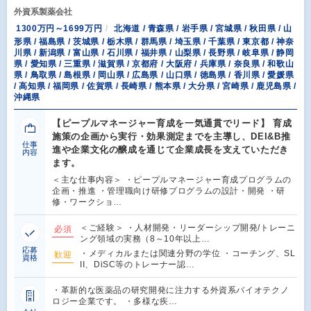
外資系製薬会社
1300万円～1699万円
北海道 / 青森県 / 岩手県 / 宮城県 / 秋田県 / 山
形県 / 福島県 / 茨城県 / 栃木県 / 群馬県 / 埼玉県 / 千葉県 / 東京都 / 神奈
川県 / 新潟県 / 富山県 / 石川県 / 福井県 / 山梨県 / 長野県 / 岐阜県 / 静岡
県 / 愛知県 / 三重県 / 滋賀県 / 京都府 / 大阪府 / 兵庫県 / 奈良県 / 和歌山
県 / 鳥取県 / 島根県 / 岡山県 / 広島県 / 山口県 / 徳島県 / 香川県 / 愛媛県
/ 高知県 / 福岡県 / 佐賀県 / 長崎県 / 熊本県 / 大分県 / 宮崎県 / 鹿児島県 /
沖縄県
【ピープルマネージャー育成を一気通貫でリード】 育成
施策の企画から実行・効果測定までを主導し、DEI&B推
仕事
進や企業文化の醸成を通じて企業成長を支えていただき
内容
ます。
＜主な仕事内容＞ ・ピープルマネージャー育成プログラムの
企画・推進 ・管理職向け研修プログラムの設計・開発 ・研
修・ワークショ…
＜ご経験＞ ・人材開発・リーダーシップ開発/トレーニ
必須
ング領域の実務（8～10年以上…
応募
・メディカルまたは関連分野の学位 ・コーチング、SL
歓迎
資格
II、DiSC等のトレーナー認…
・革新的な医薬品の研究開発に注力する外資系バイオテクノ
ロジー企業です。 ・多様な疾…