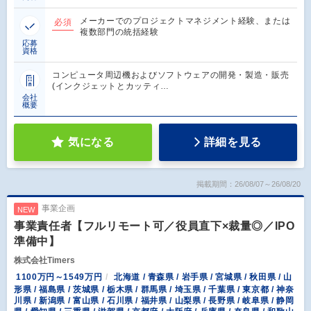
メーカーでのプロジェクトマネジメント経験、または
必須
複数部門の統括経験
応募
資格
コンピュータ周辺機およびソフトウェアの開発・製造・販売
(インクジェットとカッティ…
会社
概要
気になる
詳細を見る
掲載期間：26/08/07～26/08/20
事業企画
NEW
事業責任者【フルリモート可／役員直下×裁量◎／IPO
準備中】
株式会社Timers
1100万円～1549万円
北海道 / 青森県 / 岩手県 / 宮城県 / 秋田県 / 山
形県 / 福島県 / 茨城県 / 栃木県 / 群馬県 / 埼玉県 / 千葉県 / 東京都 / 神奈
川県 / 新潟県 / 富山県 / 石川県 / 福井県 / 山梨県 / 長野県 / 岐阜県 / 静岡