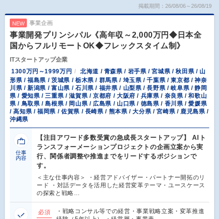
掲載期間：26/08/06～26/08/19
事業企画
NEW
事業開発プリンシパル《高年収～2,000万円◆日本全
国からフルリモートOK◆フレックスタイム制》
ITスタートアップ企業
1300万円～1999万円
北海道 / 青森県 / 岩手県 / 宮城県 / 秋田県 / 山
形県 / 福島県 / 茨城県 / 栃木県 / 群馬県 / 埼玉県 / 千葉県 / 東京都 / 神奈
川県 / 新潟県 / 富山県 / 石川県 / 福井県 / 山梨県 / 長野県 / 岐阜県 / 静岡
県 / 愛知県 / 三重県 / 滋賀県 / 京都府 / 大阪府 / 兵庫県 / 奈良県 / 和歌山
県 / 鳥取県 / 島根県 / 岡山県 / 広島県 / 山口県 / 徳島県 / 香川県 / 愛媛県
/ 高知県 / 福岡県 / 佐賀県 / 長崎県 / 熊本県 / 大分県 / 宮崎県 / 鹿児島県 /
沖縄県
【注目アワード多数受賞の急成長スタートアップ】 AIト
ランスフォーメーションプロジェクトの企画立案から実
仕事
行、関係者調整や推進までをリードするポジションで
内容
す。
＜主な仕事内容＞ ・経営アドバイザー・パートナー開拓のリ
ード ・対話データを活用した経営変革テーマ・ユースケース
の探索と戦略…
・戦略コンサル等での経営・事業戦略立案・変革推進
必須