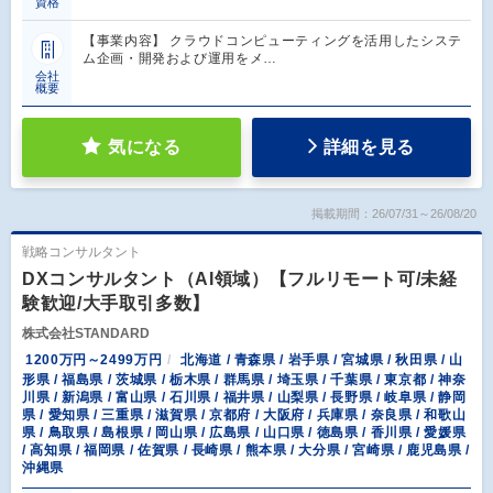
資格
【事業内容】 クラウドコンピューティングを活用したシステ
ム企画・開発および運用をメ…
会社
概要
気になる
詳細を見る
掲載期間：26/07/31～26/08/20
戦略コンサルタント
DXコンサルタント（AI領域）【フルリモート可/未経
験歓迎/大手取引多数】
株式会社STANDARD
1200万円～2499万円
北海道 / 青森県 / 岩手県 / 宮城県 / 秋田県 / 山
形県 / 福島県 / 茨城県 / 栃木県 / 群馬県 / 埼玉県 / 千葉県 / 東京都 / 神奈
川県 / 新潟県 / 富山県 / 石川県 / 福井県 / 山梨県 / 長野県 / 岐阜県 / 静岡
県 / 愛知県 / 三重県 / 滋賀県 / 京都府 / 大阪府 / 兵庫県 / 奈良県 / 和歌山
県 / 鳥取県 / 島根県 / 岡山県 / 広島県 / 山口県 / 徳島県 / 香川県 / 愛媛県
/ 高知県 / 福岡県 / 佐賀県 / 長崎県 / 熊本県 / 大分県 / 宮崎県 / 鹿児島県 /
沖縄県