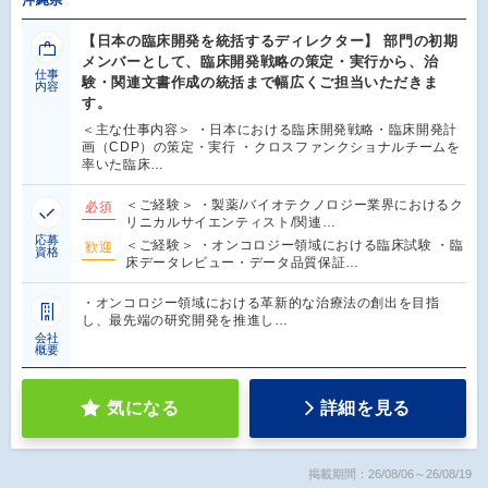
沖縄県
【日本の臨床開発を統括するディレクター】 部門の初期
メンバーとして、臨床開発戦略の策定・実行から、治
仕事
験・関連文書作成の統括まで幅広くご担当いただきま
内容
す。
＜主な仕事内容＞ ・日本における臨床開発戦略・臨床開発計
画（CDP）の策定・実行 ・クロスファンクショナルチームを
率いた臨床…
＜ご経験＞ ・製薬/バイオテクノロジー業界におけるク
必須
リニカルサイエンティスト/関連…
応募
＜ご経験＞ ・オンコロジー領域における臨床試験 ・臨
歓迎
資格
床データレビュー・データ品質保証…
・オンコロジー領域における革新的な治療法の創出を目指
し、最先端の研究開発を推進し…
会社
概要
気になる
詳細を見る
掲載期間：26/08/06～26/08/19