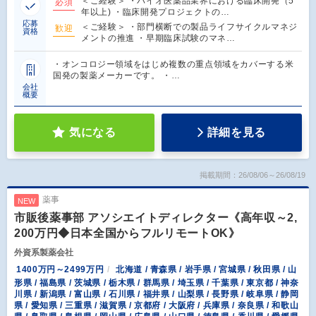
＜ご経験＞ ・バイオ医薬品業界における臨床開発（5
必須
年以上) ・臨床開発プロジェクトの…
応募
＜ご経験＞ ・部門横断での製品ライフサイクルマネジ
歓迎
資格
メントの推進 ・早期臨床試験のマネ…
・オンコロジー領域をはじめ複数の重点領域をカバーする米
国発の製薬メーカーです。 ・…
会社
概要
気になる
詳細を見る
掲載期間：26/08/06～26/08/19
薬事
NEW
市販後薬事部 アソシエイトディレクター《高年収～2,
200万円◆日本全国からフルリモートOK》
外資系製薬会社
1400万円～2499万円
北海道 / 青森県 / 岩手県 / 宮城県 / 秋田県 / 山
形県 / 福島県 / 茨城県 / 栃木県 / 群馬県 / 埼玉県 / 千葉県 / 東京都 / 神奈
川県 / 新潟県 / 富山県 / 石川県 / 福井県 / 山梨県 / 長野県 / 岐阜県 / 静岡
県 / 愛知県 / 三重県 / 滋賀県 / 京都府 / 大阪府 / 兵庫県 / 奈良県 / 和歌山