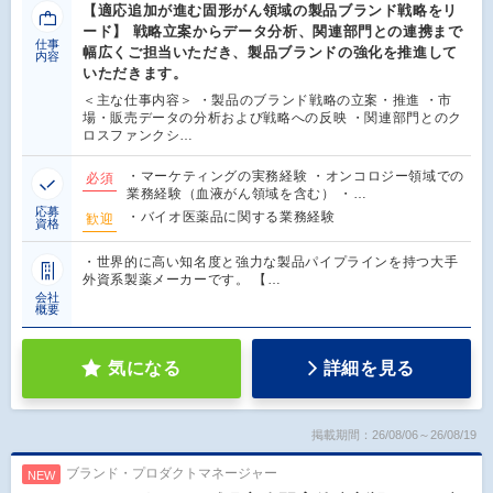
【適応追加が進む固形がん領域の製品ブランド戦略をリ
ード】 戦略立案からデータ分析、関連部門との連携まで
仕事
幅広くご担当いただき、製品ブランドの強化を推進して
内容
いただきます。
＜主な仕事内容＞ ・製品のブランド戦略の立案・推進 ・市
場・販売データの分析および戦略への反映 ・関連部門とのク
ロスファンクシ…
・マーケティングの実務経験 ・オンコロジー領域での
必須
業務経験（血液がん領域を含む） ・…
応募
・バイオ医薬品に関する業務経験
歓迎
資格
・世界的に高い知名度と強力な製品パイプラインを持つ大手
外資系製薬メーカーです。 【…
会社
概要
気になる
詳細を見る
掲載期間：26/08/06～26/08/19
ブランド・プロダクトマネージャー
NEW