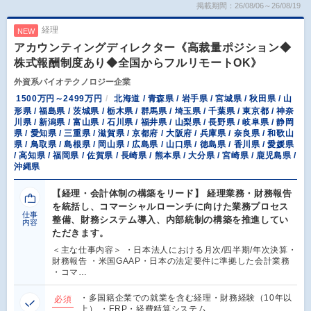
掲載期間：26/08/06～26/08/19
経理
NEW
アカウンティングディレクター《高裁量ポジション◆
株式報酬制度あり◆全国からフルリモートOK》
外資系バイオテクノロジー企業
1500万円～2499万円
北海道 / 青森県 / 岩手県 / 宮城県 / 秋田県 / 山
形県 / 福島県 / 茨城県 / 栃木県 / 群馬県 / 埼玉県 / 千葉県 / 東京都 / 神奈
川県 / 新潟県 / 富山県 / 石川県 / 福井県 / 山梨県 / 長野県 / 岐阜県 / 静岡
県 / 愛知県 / 三重県 / 滋賀県 / 京都府 / 大阪府 / 兵庫県 / 奈良県 / 和歌山
県 / 鳥取県 / 島根県 / 岡山県 / 広島県 / 山口県 / 徳島県 / 香川県 / 愛媛県
/ 高知県 / 福岡県 / 佐賀県 / 長崎県 / 熊本県 / 大分県 / 宮崎県 / 鹿児島県 /
沖縄県
【経理・会計体制の構築をリード】 経理業務・財務報告
を統括し、コマーシャルローンチに向けた業務プロセス
仕事
整備、財務システム導入、内部統制の構築を推進してい
内容
ただきます。
＜主な仕事内容＞ ・日本法人における月次/四半期/年次決算・
財務報告 ・米国GAAP・日本の法定要件に準拠した会計業務
・コマ…
・多国籍企業での就業を含む経理・財務経験（10年以
必須
上） ・ERP・経費精算システム…