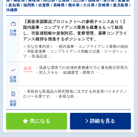
県 / 鳥取県 / 島根県 / 岡山県 / 広島県 / 山口県 / 徳島県 / 香川県 / 愛媛県
/ 高知県 / 福岡県 / 佐賀県 / 長崎県 / 熊本県 / 大分県 / 宮崎県 / 鹿児島県 /
沖縄県
【新規承認製品プロジェクトへの参画チャンスあり！】
国内薬事・コンプライアンス業務を裁量をもって統括
仕事
し、市販後戦略や規制対応、査察管理、薬事コンプライ
内容
アンス維持を推進するポジションです。
＜主な仕事内容＞ ・国内薬事・コンプライアンス業務の統括
・市販後薬事・コンプライアンス戦略の立案・リーダーシッ
プ ・医薬品規…
・迅速な環境での自律的業務遂行力と優先順位管理力
必須
・対人スキル ・組織運営・調整力 ・…
応募
資格
・革新的な医薬品の研究開発に注力する外資系バイオテクノ
ロジー企業です。 ・多様な疾…
会社
概要
気になる
詳細を見る