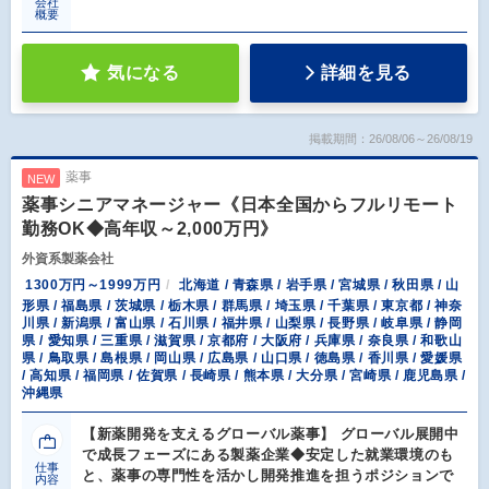
会社
概要
気になる
詳細を見る
掲載期間：26/08/06～26/08/19
薬事
NEW
薬事シニアマネージャー《日本全国からフルリモート
勤務OK◆高年収～2,000万円》
外資系製薬会社
1300万円～1999万円
北海道 / 青森県 / 岩手県 / 宮城県 / 秋田県 / 山
形県 / 福島県 / 茨城県 / 栃木県 / 群馬県 / 埼玉県 / 千葉県 / 東京都 / 神奈
川県 / 新潟県 / 富山県 / 石川県 / 福井県 / 山梨県 / 長野県 / 岐阜県 / 静岡
県 / 愛知県 / 三重県 / 滋賀県 / 京都府 / 大阪府 / 兵庫県 / 奈良県 / 和歌山
県 / 鳥取県 / 島根県 / 岡山県 / 広島県 / 山口県 / 徳島県 / 香川県 / 愛媛県
/ 高知県 / 福岡県 / 佐賀県 / 長崎県 / 熊本県 / 大分県 / 宮崎県 / 鹿児島県 /
沖縄県
【新薬開発を支えるグローバル薬事】 グローバル展開中
で成長フェーズにある製薬企業◆安定した就業環境のも
仕事
と、薬事の専門性を活かし開発推進を担うポジションで
内容