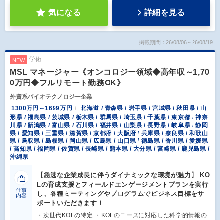
気になる
詳細を見る
掲載期間：26/08/06～26/08/19
学術
NEW
MSL マネージャー《オンコロジー領域◆高年収～1,70
0万円◆フルリモート勤務OK》
外資系バイオテクノロジー企業
1300万円～1699万円
北海道 / 青森県 / 岩手県 / 宮城県 / 秋田県 / 山
形県 / 福島県 / 茨城県 / 栃木県 / 群馬県 / 埼玉県 / 千葉県 / 東京都 / 神奈
川県 / 新潟県 / 富山県 / 石川県 / 福井県 / 山梨県 / 長野県 / 岐阜県 / 静岡
県 / 愛知県 / 三重県 / 滋賀県 / 京都府 / 大阪府 / 兵庫県 / 奈良県 / 和歌山
県 / 鳥取県 / 島根県 / 岡山県 / 広島県 / 山口県 / 徳島県 / 香川県 / 愛媛県
/ 高知県 / 福岡県 / 佐賀県 / 長崎県 / 熊本県 / 大分県 / 宮崎県 / 鹿児島県 /
沖縄県
【急速な企業成長に伴うダイナミックな環境が魅力】 KO
Lの育成支援とフィールドエンゲージメントプランを実行
仕事
し、各種ミーティングやプログラムでビジネス目標をサ
内容
ポートいただきます！
・次世代KOLの特定 ・KOLのニーズに対応した科学的情報の