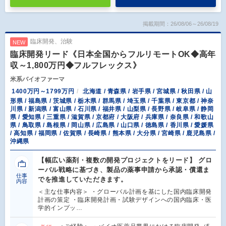
掲載期間：26/08/06～26/08/19
臨床開発、治験
NEW
臨床開発リード《日本全国からフルリモートOK◆高年
収～1,800万円◆フルフレックス》
米系バイオファーマ
1400万円～1799万円
北海道 / 青森県 / 岩手県 / 宮城県 / 秋田県 / 山
形県 / 福島県 / 茨城県 / 栃木県 / 群馬県 / 埼玉県 / 千葉県 / 東京都 / 神奈
川県 / 新潟県 / 富山県 / 石川県 / 福井県 / 山梨県 / 長野県 / 岐阜県 / 静岡
県 / 愛知県 / 三重県 / 滋賀県 / 京都府 / 大阪府 / 兵庫県 / 奈良県 / 和歌山
県 / 鳥取県 / 島根県 / 岡山県 / 広島県 / 山口県 / 徳島県 / 香川県 / 愛媛県
/ 高知県 / 福岡県 / 佐賀県 / 長崎県 / 熊本県 / 大分県 / 宮崎県 / 鹿児島県 /
沖縄県
【幅広い薬剤・複数の開発プロジェクトをリード】 グロ
ーバル戦略に基づき、製品の薬事申請から承認・償還ま
仕事
でを推進していただきます。
内容
＜主な仕事内容＞ ・グローバル計画を基にした国内臨床開発
計画の策定 ・臨床開発計画・試験デザインへの国内臨床・医
学的インプッ…