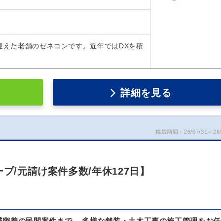
を迎えた老舗のゼネコンです。近年ではDXを積
詳細を見る
掲載期間：26/07/31～26/
プ/元請け案件多数/年休127日】
域密着の民間案件まで、 多様な舗装・土木工事の施工管理をお任