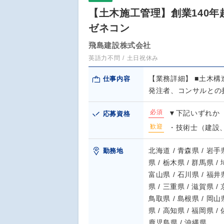
【土木施工管理】創業140
ゼネコン
飛島建設株式会社
英語力不問
土日祝休み
【業務詳細】 ■土木
仕事内容
発注者、コンサルとの
必須
▼下記いずれか 
応募資格
歓迎
・技術士（建設
北海道 / 青森県 / 岩手県
勤務地
県 / 栃木県 / 群馬県 /
富山県 / 石川県 / 福井県
県 / 三重県 / 滋賀県 /
鳥取県 / 島根県 / 岡山県
県 / 高知県 / 福岡県 /
鹿児島県 / 沖縄県