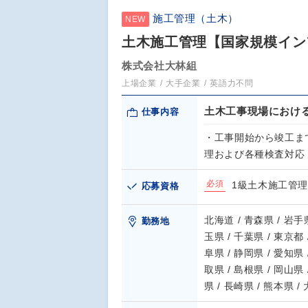
施工管理（土木）
NEW
土木施工管理【国家規模イン
株式会社大林組
上場企業
大手企業
英語力不問
土木工事現場におけ
仕事内容
・工事開始から竣工ま
理および各種検査対応
必須
1級土木施工管
応募資格
北海道 / 青森県 / 岩手県
勤務地
玉県 / 千葉県 / 東京都 
阜県 / 静岡県 / 愛知県 
取県 / 島根県 / 岡山県 
県 / 長崎県 / 熊本県 /