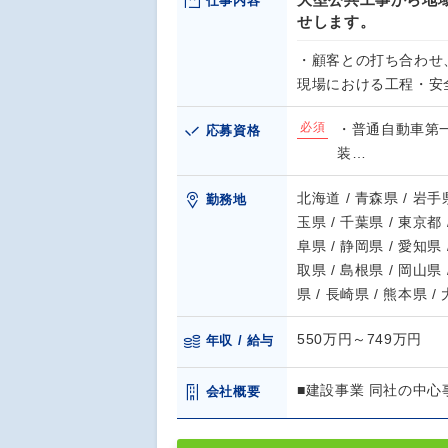
仕事内容
せします。
・顧客との打ち合わせ
現場における工程・安
必須
・普通自動車第一
応募資格
装…
北海道 / 青森県 / 岩手県
勤務地
玉県 / 千葉県 / 東京都 
阜県 / 静岡県 / 愛知県 
取県 / 島根県 / 岡山県 
県 / 長崎県 / 熊本県 /
550万円～749万円
年収 / 給与
■建設事業 同社の中
会社概要