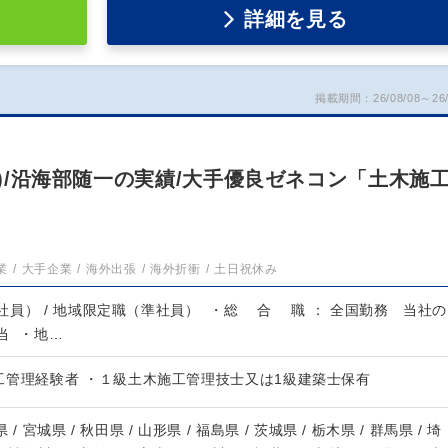
詳細を見る
掲載期間：26/08/08～26/
万)/沿海部随一の実績/大手優良ゼネコン「土木施
業
大手企業
海外出張
海外折衝
土日祝休み
員） / 地域限定職（準社員） ・総 合 職 ： 全国勤務 当社の
当 ・地…
工管理経験者 ・１級土木施工管理技士又は1級建築士保有
 / 宮城県 / 秋田県 / 山形県 / 福島県 / 茨城県 / 栃木県 / 群馬県 / 埼