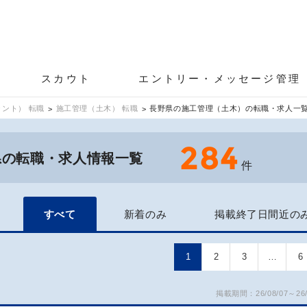
スカウト
エントリー・メッセージ管理
ント） 転職
施工管理（土木） 転職
長野県の施工管理（土木）の転職・求人一
284
県の転職・求人情報一覧
件
すべて
新着のみ
掲載終了日間近の
1
2
3
…
6
掲載期間：26/08/07～26/