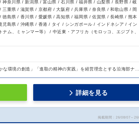
/ 神奈川県 / 新潟県 / 富山県 / 石川県 / 福井県 / 山梨県 / 長野県 / 岐
/ 三重県 / 滋賀県 / 京都府 / 大阪府 / 兵庫県 / 奈良県 / 和歌山県 / 岡
/ 徳島県 / 香川県 / 愛媛県 / 高知県 / 福岡県 / 佐賀県 / 長崎県 / 熊本
 鹿児島県 / 沖縄県 / 香港 / タイ / シンガポール / インドネシア / イン
ベトナム、ミャンマー等） / 中近東・アフリカ（モロッコ、エジプト、
かな環境の創造」「進取の精神の実践」を経営理念とする沿海部ナ
詳細を見る
掲載期間：26/08/07～26/