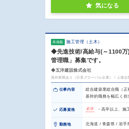
気になる
施工管理（土木）
再掲載
◆先進技術/高給与(～1100
管理職」募集です。
◆五洋建設株式会社
海外展開あり（日系グローバル企業）
上場企
総合建築業総合職（正社
仕事内容
基幹的職務を幅広く担
必須
・高卒以上、施
応募資格
北海道 / 青森県 / 岩手県
勤務地