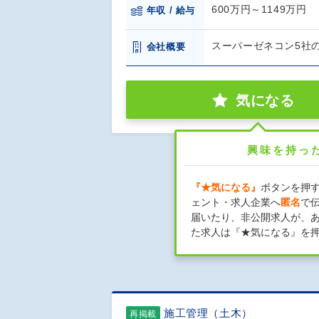
600万円～1149万円
年収 / 給与
スーパーゼネコン5社
会社概要
気になる
興味を持っ
『★気になる』
ボタンを押
ェント・求人企業へ
匿名
で
届いたり、非公開求人が、
た求人は『★気になる』を
施工管理（土木）
再掲載