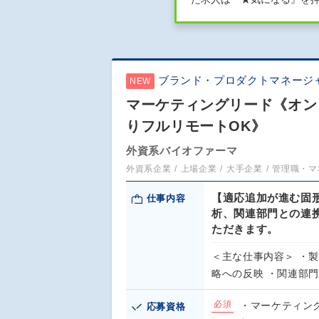
ブランド・プロダクトマネージ
NEW
マーケティングリード《オンコ
りフルリモートOK》
外資系バイオファーマ
外資系企業
上場企業
大手企業
管理職・マ
【適応追加が進む固
仕事内容
析、関連部門との連
ただきます。
＜主な仕事内容＞ ・
略への反映 ・関連部
必須
・マーケティン
応募資格