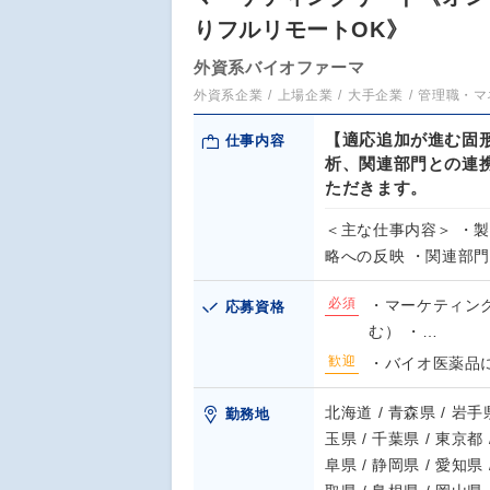
りフルリモートOK》
外資系バイオファーマ
外資系企業
上場企業
大手企業
管理職・マ
【適応追加が進む固
仕事内容
析、関連部門との連
ただきます。
＜主な仕事内容＞ ・
略への反映 ・関連部
必須
・マーケティン
応募資格
む） ・…
歓迎
・バイオ医薬品
北海道 / 青森県 / 岩手県
勤務地
玉県 / 千葉県 / 東京都 
阜県 / 静岡県 / 愛知県 