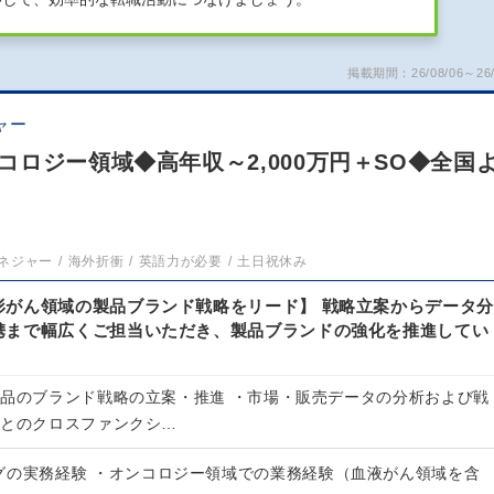
掲載期間：26/08/06～26/
ャー
ロジー領域◆高年収～2,000万円＋SO◆全国
ネジャー
海外折衝
英語力が必要
土日祝休み
形がん領域の製品ブランド戦略をリード】 戦略立案からデータ分
携まで幅広くご担当いただき、製品ブランドの強化を推進してい
製品のブランド戦略の立案・推進 ・市場・販売データの分析および戦
門とのクロスファンクシ…
グの実務経験 ・オンコロジー領域での業務経験（血液がん領域を含