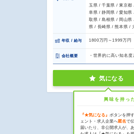
玉県 / 千葉県 / 東京都 
阜県 / 静岡県 / 愛知県 
取県 / 島根県 / 岡山県 
県 / 長崎県 / 熊本県 /
1800万円～1999万円
年収 / 給与
・世界的に高い知名度
会社概要
気になる
興味を持っ
『★気になる』
ボタンを押
ェント・求人企業へ
匿名
で
届いたり、非公開求人が、
た求人は『★気になる』を