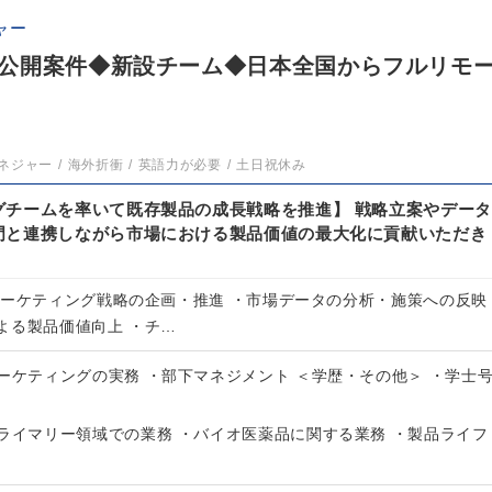
ャー
公開案件◆新設チーム◆日本全国からフルリモ
ネジャー
海外折衝
英語力が必要
土日祝休み
グチームを率いて既存製品の成長戦略を推進】 戦略立案やデータ
門と連携しながら市場における製品価値の最大化に貢献いただき
マーケティング戦略の企画・推進 ・市場データの分析・施策への反映
よる製品価値向上 ・チ…
ーケティングの実務 ・部下マネジメント ＜学歴・その他＞ ・学士
プライマリー領域での業務 ・バイオ医薬品に関する業務 ・製品ライフ