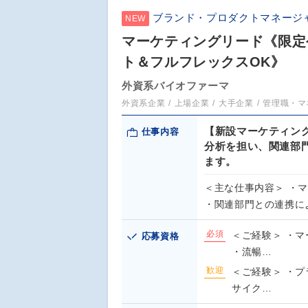
ブランド・プロダクトマネージ
NEW
マーケティングリード《限定
ト＆フルフレックスOK》
外資系バイオファーマ
外資系企業
上場企業
大手企業
管理職・マ
【新設マーケティン
仕事内容
分析を担い、関連部
ます。
＜主な仕事内容＞ ・
・関連部門との連携に
必須
＜ご経験＞ ・マ
応募資格
・流暢…
歓迎
＜ご経験＞ ・
サイク…