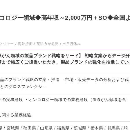
ロジー領域◆高年収～2,000万円＋SO◆全国
ネジャー
海外折衝
英語力が必要
土日祝休み
形がん領域の製品ブランド戦略をリード】 戦略立案からデータ分
携まで幅広くご担当いただき、製品ブランドの強化を推進してい
製品のブランド戦略の立案・推進 ・市場・販売データの分析および戦
門とのクロスファンクシ…
グの実務経験 ・オンコロジー領域での業務経験（血液がん領域を含
に関する業務経験
 / 宮城県 / 秋田県 / 山形県 / 福島県 / 茨城県 / 栃木県 / 群馬県 / 埼