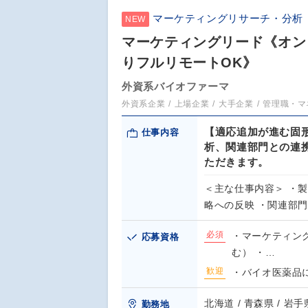
マーケティングリサーチ・分析
NEW
マーケティングリード《オンコ
りフルリモートOK》
外資系バイオファーマ
外資系企業
上場企業
大手企業
管理職・マ
【適応追加が進む固
仕事内容
析、関連部門との連
ただきます。
＜主な仕事内容＞ ・
略への反映 ・関連部
必須
・マーケティン
応募資格
む） ・…
歓迎
・バイオ医薬品
北海道 / 青森県 / 岩手県
勤務地