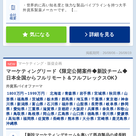
・世界的に高い知名度と強力な製品パイプラインを持つ大手
外資系製薬メーカーです。 【…
会社
概要
気になる
詳細を見る
掲載期間：26/08/06～26/08/19
マーケティング・販促企画
NEW
マーケティングリード《限定公開案件◆新設チーム◆
日本全国からフルリモート＆フルフレックスOK》
外資系バイオファーマ
1800万円～1999万円
北海道 / 青森県 / 岩手県 / 宮城県 / 秋田県 / 山
形県 / 福島県 / 茨城県 / 栃木県 / 群馬県 / 埼玉県 / 千葉県 / 東京都 / 神奈
川県 / 新潟県 / 富山県 / 石川県 / 福井県 / 山梨県 / 長野県 / 岐阜県 / 静岡
県 / 愛知県 / 三重県 / 滋賀県 / 京都府 / 大阪府 / 兵庫県 / 奈良県 / 和歌山
県 / 鳥取県 / 島根県 / 岡山県 / 広島県 / 山口県 / 徳島県 / 香川県 / 愛媛県
/ 高知県 / 福岡県 / 佐賀県 / 長崎県 / 熊本県 / 大分県 / 宮崎県 / 鹿児島県 /
沖縄県
【新設マーケティングチームを率いて既存製品の成長戦