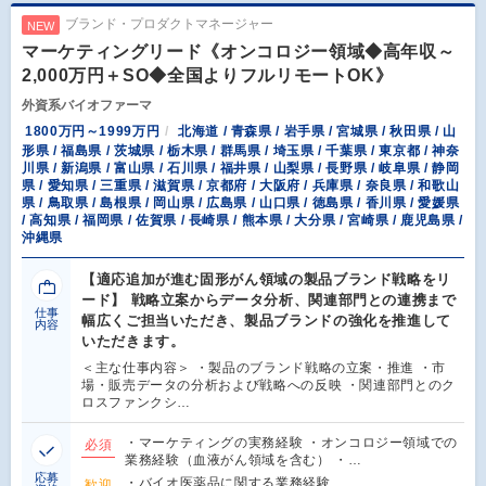
ブランド・プロダクトマネージャー
NEW
マーケティングリード《オンコロジー領域◆高年収～
2,000万円＋SO◆全国よりフルリモートOK》
外資系バイオファーマ
1800万円～1999万円
北海道 / 青森県 / 岩手県 / 宮城県 / 秋田県 / 山
形県 / 福島県 / 茨城県 / 栃木県 / 群馬県 / 埼玉県 / 千葉県 / 東京都 / 神奈
川県 / 新潟県 / 富山県 / 石川県 / 福井県 / 山梨県 / 長野県 / 岐阜県 / 静岡
県 / 愛知県 / 三重県 / 滋賀県 / 京都府 / 大阪府 / 兵庫県 / 奈良県 / 和歌山
県 / 鳥取県 / 島根県 / 岡山県 / 広島県 / 山口県 / 徳島県 / 香川県 / 愛媛県
/ 高知県 / 福岡県 / 佐賀県 / 長崎県 / 熊本県 / 大分県 / 宮崎県 / 鹿児島県 /
沖縄県
【適応追加が進む固形がん領域の製品ブランド戦略をリ
ード】 戦略立案からデータ分析、関連部門との連携まで
仕事
幅広くご担当いただき、製品ブランドの強化を推進して
内容
いただきます。
＜主な仕事内容＞ ・製品のブランド戦略の立案・推進 ・市
場・販売データの分析および戦略への反映 ・関連部門とのク
ロスファンクシ…
・マーケティングの実務経験 ・オンコロジー領域での
必須
業務経験（血液がん領域を含む） ・…
応募
・バイオ医薬品に関する業務経験
歓迎