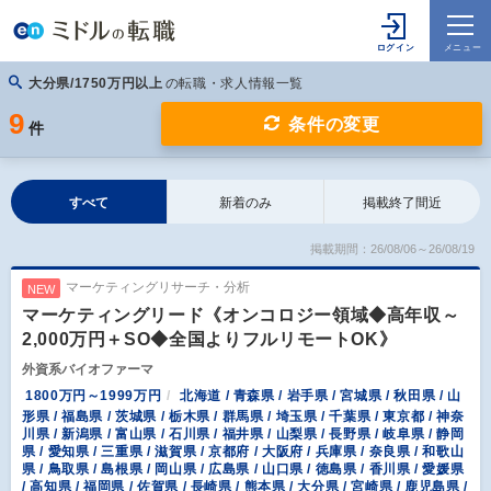
大分県/1750万円以上
の転職・求人情報一覧
9
条件の変更
件
すべて
新着のみ
掲載終了間近
掲載期間：26/08/06～26/08/19
マーケティングリサーチ・分析
NEW
マーケティングリード《オンコロジー領域◆高年収～
2,000万円＋SO◆全国よりフルリモートOK》
外資系バイオファーマ
1800万円～1999万円
北海道 / 青森県 / 岩手県 / 宮城県 / 秋田県 / 山
形県 / 福島県 / 茨城県 / 栃木県 / 群馬県 / 埼玉県 / 千葉県 / 東京都 / 神奈
川県 / 新潟県 / 富山県 / 石川県 / 福井県 / 山梨県 / 長野県 / 岐阜県 / 静岡
県 / 愛知県 / 三重県 / 滋賀県 / 京都府 / 大阪府 / 兵庫県 / 奈良県 / 和歌山
県 / 鳥取県 / 島根県 / 岡山県 / 広島県 / 山口県 / 徳島県 / 香川県 / 愛媛県
/ 高知県 / 福岡県 / 佐賀県 / 長崎県 / 熊本県 / 大分県 / 宮崎県 / 鹿児島県 /