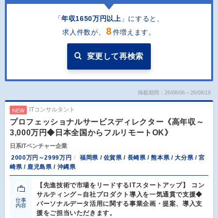
「
年収1650万円以上
」にすると
、
8
求人件数が、
件増えます。
変更して再検索
掲載期間：26/08/06～26/08/19
ITコンサルタント
NEW
プロフェッショナルサービスディレクター《高年収～
3,000万円◆日本全国からフルリモートOK》
日系ITベンチャー企業
2000万円～2999万円
福岡県 / 佐賀県 / 長崎県 / 熊本県 / 大分県 / 宮
崎県 / 鹿児島県 / 沖縄県
【先進技術で市場をリードするITスタートアップ】 コン
サルティング～自社プロダクト導入を一気通貫で支援◆
仕事
パーソナルデータ活用に関する事業企画・提案、導入支
内容
援をご担当いただきます。