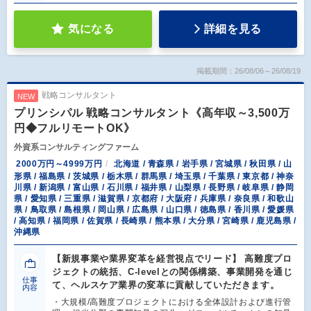
気になる
詳細を見る
掲載期間：26/08/06～26/08/19
戦略コンサルタント
NEW
プリンシパル 戦略コンサルタント《高年収～3,500万
円◆フルリモートOK》
外資系コンサルティングファーム
2000万円～4999万円
北海道 / 青森県 / 岩手県 / 宮城県 / 秋田県 / 山
形県 / 福島県 / 茨城県 / 栃木県 / 群馬県 / 埼玉県 / 千葉県 / 東京都 / 神奈
川県 / 新潟県 / 富山県 / 石川県 / 福井県 / 山梨県 / 長野県 / 岐阜県 / 静岡
県 / 愛知県 / 三重県 / 滋賀県 / 京都府 / 大阪府 / 兵庫県 / 奈良県 / 和歌山
県 / 鳥取県 / 島根県 / 岡山県 / 広島県 / 山口県 / 徳島県 / 香川県 / 愛媛県
/ 高知県 / 福岡県 / 佐賀県 / 長崎県 / 熊本県 / 大分県 / 宮崎県 / 鹿児島県 /
沖縄県
【新規事業や業界変革を経営視点でリード】 高難度プロ
ジェクトの統括、C-levelとの関係構築、事業開発を通じ
仕事
て、ヘルスケア業界の変革に貢献していただきます。
内容
・大規模/高難度プロジェクトにおける全体設計および進行管