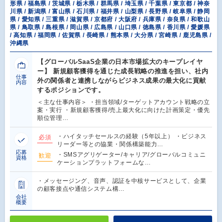
形県 / 福島県 / 茨城県 / 栃木県 / 群馬県 / 埼玉県 / 千葉県 / 東京都 / 神奈
川県 / 新潟県 / 富山県 / 石川県 / 福井県 / 山梨県 / 長野県 / 岐阜県 / 静岡
県 / 愛知県 / 三重県 / 滋賀県 / 京都府 / 大阪府 / 兵庫県 / 奈良県 / 和歌山
県 / 鳥取県 / 島根県 / 岡山県 / 広島県 / 山口県 / 徳島県 / 香川県 / 愛媛県
/ 高知県 / 福岡県 / 佐賀県 / 長崎県 / 熊本県 / 大分県 / 宮崎県 / 鹿児島県 /
沖縄県
【グローバルSaaS企業の日本市場拡大のキープレイヤ
ー】 新規顧客獲得を通じた成長戦略の推進を担い、社内
仕事
外の関係者と連携しながらビジネス成果の最大化に貢献
内容
するポジションです。
＜主な仕事内容＞ ・担当領域/ターゲットアカウント戦略の立
案・実行 ・新規顧客獲得/売上最大化に向けた計画策定・優先
順位管理…
・ハイタッチセールスの経験（5年以上） ・ビジネス
必須
リーダー等との協業・関係構築能力…
応募
・SMSアグリゲーター/キャリア/グローバルコミュニ
歓迎
資格
ケーションプラットフォームな…
・メッセージング、音声、認証を中核サービスとして、企業
の顧客接点や通信システム構…
会社
概要