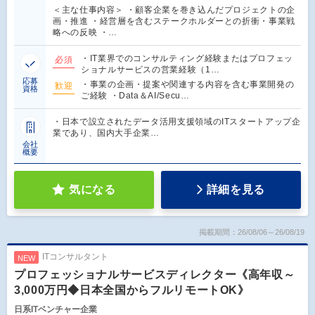
＜主な仕事内容＞ ・顧客企業を巻き込んだプロジェクトの企
画・推進 ・経営層を含むステークホルダーとの折衝・事業戦
略への反映 ・…
・IT業界でのコンサルティング経験またはプロフェッ
必須
ショナルサービスの営業経験（1…
応募
・事業の企画・提案や関連する内容を含む事業開発の
歓迎
資格
ご経験 ・Data＆AI/Secu…
・日本で設立されたデータ活用支援領域のITスタートアップ企
業であり、国内大手企業…
会社
概要
気になる
詳細を見る
掲載期間：26/08/06～26/08/19
ITコンサルタント
NEW
プロフェッショナルサービスディレクター《高年収～
3,000万円◆日本全国からフルリモートOK》
日系ITベンチャー企業