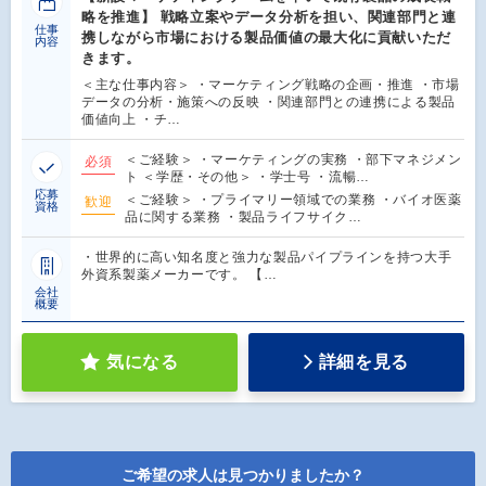
略を推進】 戦略立案やデータ分析を担い、関連部門と連
仕事
携しながら市場における製品価値の最大化に貢献いただ
内容
きます。
＜主な仕事内容＞ ・マーケティング戦略の企画・推進 ・市場
データの分析・施策への反映 ・関連部門との連携による製品
価値向上 ・チ…
＜ご経験＞ ・マーケティングの実務 ・部下マネジメン
必須
ト ＜学歴・その他＞ ・学士号 ・流暢…
応募
＜ご経験＞ ・プライマリー領域での業務 ・バイオ医薬
歓迎
資格
品に関する業務 ・製品ライフサイク…
・世界的に高い知名度と強力な製品パイプラインを持つ大手
外資系製薬メーカーです。 【…
会社
概要
気になる
詳細を見る
ご希望の求人は見つかりましたか？