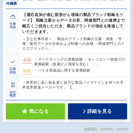
沖縄県
【適応追加が進む固形がん領域の製品ブランド戦略をリ
ード】 戦略立案からデータ分析、関連部門との連携まで
仕事
幅広くご担当いただき、製品ブランドの強化を推進して
内容
いただきます。
＜主な仕事内容＞ ・製品のブランド戦略の立案・推進 ・市
場・販売データの分析および戦略への反映 ・関連部門とのク
ロスファンクシ…
・マーケティングの実務経験 ・オンコロジー領域での
必須
業務経験（血液がん領域を含む） ・…
応募
・バイオ医薬品に関する業務経験
歓迎
資格
・世界的に高い知名度と強力な製品パイプラインを持つ大手
外資系製薬メーカーです。 【…
会社
概要
気になる
詳細を見る
掲載期間：26/08/06～26/08/19