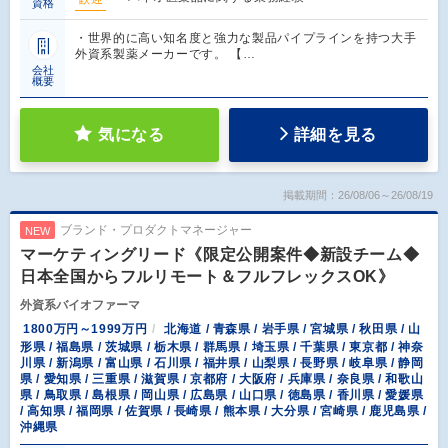
資格
・世界的に高い知名度と強力な製品パイプラインを持つ大手
外資系製薬メーカーです。 【…
会社
概要
気になる
詳細を見る
掲載期間：26/08/06～26/08/19
ブランド・プロダクトマネージャー
NEW
マーケティングリード《限定公開案件◆新設チーム◆
日本全国からフルリモート＆フルフレックスOK》
外資系バイオファーマ
1800万円～1999万円
北海道 / 青森県 / 岩手県 / 宮城県 / 秋田県 / 山
形県 / 福島県 / 茨城県 / 栃木県 / 群馬県 / 埼玉県 / 千葉県 / 東京都 / 神奈
川県 / 新潟県 / 富山県 / 石川県 / 福井県 / 山梨県 / 長野県 / 岐阜県 / 静岡
県 / 愛知県 / 三重県 / 滋賀県 / 京都府 / 大阪府 / 兵庫県 / 奈良県 / 和歌山
県 / 鳥取県 / 島根県 / 岡山県 / 広島県 / 山口県 / 徳島県 / 香川県 / 愛媛県
/ 高知県 / 福岡県 / 佐賀県 / 長崎県 / 熊本県 / 大分県 / 宮崎県 / 鹿児島県 /
沖縄県