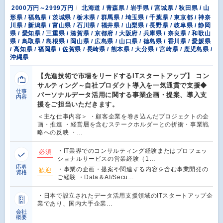
2000万円～2999万円
北海道 / 青森県 / 岩手県 / 宮城県 / 秋田県 / 山
形県 / 福島県 / 茨城県 / 栃木県 / 群馬県 / 埼玉県 / 千葉県 / 東京都 / 神奈
川県 / 新潟県 / 富山県 / 石川県 / 福井県 / 山梨県 / 長野県 / 岐阜県 / 静岡
県 / 愛知県 / 三重県 / 滋賀県 / 京都府 / 大阪府 / 兵庫県 / 奈良県 / 和歌山
県 / 鳥取県 / 島根県 / 岡山県 / 広島県 / 山口県 / 徳島県 / 香川県 / 愛媛県
/ 高知県 / 福岡県 / 佐賀県 / 長崎県 / 熊本県 / 大分県 / 宮崎県 / 鹿児島県 /
沖縄県
【先進技術で市場をリードするITスタートアップ】 コン
サルティング～自社プロダクト導入を一気通貫で支援◆
仕事
パーソナルデータ活用に関する事業企画・提案、導入支
内容
援をご担当いただきます。
＜主な仕事内容＞ ・顧客企業を巻き込んだプロジェクトの企
画・推進 ・経営層を含むステークホルダーとの折衝・事業戦
略への反映 ・…
・IT業界でのコンサルティング経験またはプロフェッ
必須
ショナルサービスの営業経験（1…
応募
・事業の企画・提案や関連する内容を含む事業開発の
歓迎
資格
ご経験 ・Data＆AI/Secu…
・日本で設立されたデータ活用支援領域のITスタートアップ企
業であり、国内大手企業…
会社
概要