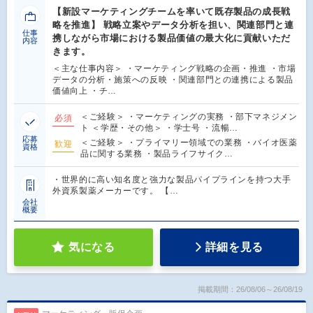
【新設マーケティングチームを率いて既存製品の成長戦
略を推進】 戦略立案やデータ分析を担い、関連部門と連
仕事
携しながら市場における製品価値の最大化に貢献いただ
内容
きます。
＜主な仕事内容＞ ・マーケティング戦略の企画・推進 ・市場
データの分析・施策への反映 ・関連部門との連携による製品
価値向上 ・チ…
＜ご経験＞ ・マーケティングの実務 ・部下マネジメン
必須
ト ＜学歴・その他＞ ・学士号 ・流暢…
応募
＜ご経験＞ ・プライマリー領域での業務 ・バイオ医薬
歓迎
資格
品に関する業務 ・製品ライフサイク…
・世界的に高い知名度と強力な製品パイプラインを持つ大手
外資系製薬メーカーです。 【…
会社
概要
気になる
詳細を見る
掲載期間：26/08/06～26/08/19