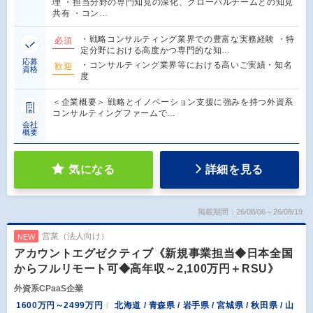
理 ・担当分野の専門知見の深化、グローバルチームとの知見
共有 ・コン…
・戦略コンサルティング業界での豊富な実務経験 ・特
必須
定分野における高度かつ専門的な知…
応募
・コンサルティング業界等における高いご実績・知名
歓迎
資格
度
＜企業概要＞ 戦略とイノベーション支援に強みを持つ外資系
コンサルティングファームで…
会社
概要
気になる
詳細を見る
掲載期間：26/08/06～26/08/19
営業（法人向け）
NEW
アカウントエグゼクティブ《新規事業担当◆日本全国
からフルリモート可◆高年収～2,100万円＋RSU》
外資系CPaaS企業
1600万円～2499万円
北海道 / 青森県 / 岩手県 / 宮城県 / 秋田県 / 山