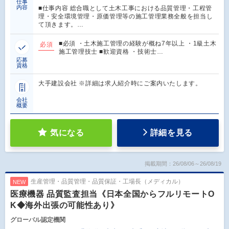
仕事
内容
■仕事内容 総合職として土木工事における品質管理・工程管
理・安全環境管理・原価管理等の施工管理業務全般を担当し
て頂きます。…
■必須 ・土木施工管理の経験が概ね7年以上 ・1級土木
必須
施工管理技士 ■歓迎資格 ・技術士…
応募
資格
大手建設会社 ※詳細は求人紹介時にご案内いたします。
会社
概要
気になる
詳細を見る
掲載期間：26/08/06～26/08/19
生産管理・品質管理・品質保証・工場長（メディカル）
NEW
医療機器 品質監査担当《日本全国からフルリモートO
K◆海外出張の可能性あり》
グローバル認定機関