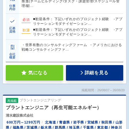
推進(チームビルディング/タスク・課題管理/スケジュール管
理/顧…
仕事
内容
■歓迎条件： 下記いずれかのプロジェクト経験 -アプ
必須
リケーションモダナイゼーション…
応募
■歓迎条件： 下記いずれかのプロジェクト経験 -アプ
歓迎
資格
リケーションモダナイゼーション…
・世界有数のコンサルティングファーム ・アメリカにおける
戦略コンサルティングファ…
会社
概要
気になる
詳細を見る
掲載期間：26/08/07～26/08/20
プラントエンジニアリング
再掲載
プラントエンジニア（再生可能エネルギー）
清水建設株式会社
600万円～1299万円
北海道 / 青森県 / 岩手県 / 宮城県 / 秋田県 / 山形
県 / 福島県 / 茨城県 / 栃木県 / 群馬県 / 埼玉県 / 千葉県 / 東京都 / 神奈川