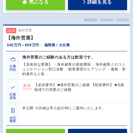
気になる
詳細を見る
掲載期間：26/08/06～26/08/19
海外営業
NEW
【海外営業】
500万円～699万円
福岡県 / 大分県
海外営業のご経験のある方は歓迎です。
【具体的な業務】 ・海外顧客の新規開拓 ・海外顧客とのコミ
仕事
ュニケーション窓口全般 ・顧客要望のヒアリング ・価格・契
内容
約条件など各…
【必須要件】 ■海外営業のご経験 【歓迎要件】 ■北欧
必須
地域での営業のご経験
応募
資格
非公開 ※詳細は求人紹介時にご案内いたします。
会社
概要