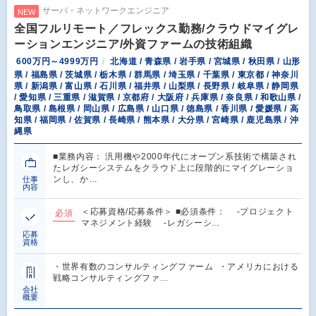
サーバ・ネットワークエンジニア
NEW
全国フルリモート／フレックス勤務/クラウドマイグレ
ーションエンジニア/外資ファームの技術組織
600万円～4999万円
北海道 / 青森県 / 岩手県 / 宮城県 / 秋田県 / 山形
県 / 福島県 / 茨城県 / 栃木県 / 群馬県 / 埼玉県 / 千葉県 / 東京都 / 神奈川
県 / 新潟県 / 富山県 / 石川県 / 福井県 / 山梨県 / 長野県 / 岐阜県 / 静岡県
/ 愛知県 / 三重県 / 滋賀県 / 京都府 / 大阪府 / 兵庫県 / 奈良県 / 和歌山県 /
鳥取県 / 島根県 / 岡山県 / 広島県 / 山口県 / 徳島県 / 香川県 / 愛媛県 / 高
知県 / 福岡県 / 佐賀県 / 長崎県 / 熊本県 / 大分県 / 宮崎県 / 鹿児島県 / 沖
縄県
■業務内容： 汎用機や2000年代にオープン系技術で構築され
たレガシーシステムをクラウド上に段階的にマイグレーショ
ンし、か…
仕事
内容
＜応募資格/応募条件＞ ■必須条件： -プロジェクト
必須
マネジメント経験 -レガシーシ…
応募
資格
・世界有数のコンサルティングファーム ・アメリカにおける
戦略コンサルティングファ…
会社
概要