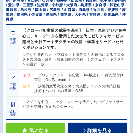
県 / 新潟県 / 富山県 / 石川県 / 福井県 / 山梨県 / 長野県 / 岐阜県 / 静岡県
/ 愛知県 / 三重県 / 滋賀県 / 京都府 / 大阪府 / 兵庫県 / 奈良県 / 和歌山県 /
鳥取県 / 島根県 / 岡山県 / 広島県 / 山口県 / 徳島県 / 香川県 / 愛媛県 / 高
知県 / 福岡県 / 佐賀県 / 長崎県 / 熊本県 / 大分県 / 宮崎県 / 鹿児島県 / 沖
縄県
【グローバル事業の成長を牽引】 日本・東南アジアを中
心に、AI・データを活用した次世代モビリティサービス
仕事
開発と全社アーキテクチャの設計・構築をリードいただ
内容
くポジションです。
＜主な仕事内容＞ ・プロダクト責任者との連携によるプロダ
クトの開発・改善 ・技術戦略の立案、システムアーキテクチ
ャの設計・技…
・プロジェクトリード経験（3年以上） ・静的型付け
必須
言語（Go/Typescript…
応募
・技術的意思決定を伴う大規模システムの構築経験 ・
歓迎
資格
技術イベントでの登壇・OSSコ…
・アジアを中心に、テクノロジーを活用したモビリティサー
ビスを展開する日系スタート…
会社
概要
気になる
詳細を見る