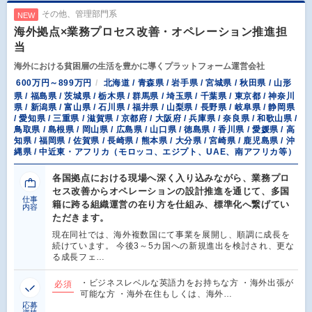
その他、管理部門系
NEW
海外拠点×業務プロセス改善・オペレーション推進担
当
海外における貧困層の生活を豊かに導くプラットフォーム運営会社
600万円～899万円
北海道 / 青森県 / 岩手県 / 宮城県 / 秋田県 / 山形
県 / 福島県 / 茨城県 / 栃木県 / 群馬県 / 埼玉県 / 千葉県 / 東京都 / 神奈川
県 / 新潟県 / 富山県 / 石川県 / 福井県 / 山梨県 / 長野県 / 岐阜県 / 静岡県
/ 愛知県 / 三重県 / 滋賀県 / 京都府 / 大阪府 / 兵庫県 / 奈良県 / 和歌山県 /
鳥取県 / 島根県 / 岡山県 / 広島県 / 山口県 / 徳島県 / 香川県 / 愛媛県 / 高
知県 / 福岡県 / 佐賀県 / 長崎県 / 熊本県 / 大分県 / 宮崎県 / 鹿児島県 / 沖
縄県 / 中近東・アフリカ（モロッコ、エジプト、UAE、南アフリカ等）
各国拠点における現場へ深く入り込みながら、業務プロ
セス改善からオペレーションの設計推進を通じて、多国
仕事
籍に跨る組織運営の在り方を仕組み、標準化へ繋げてい
内容
ただきます。
現在同社では、海外複数国にて事業を展開し、順調に成長を
続けています。 今後3～5カ国への新規進出を検討され、更な
る成長フェ…
・ビジネスレベルな英語力をお持ちな方 ・海外出張が
必須
可能な方 ・海外在住もしくは、海外…
応募