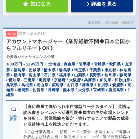
気になる
詳細を見る
掲載期間：26/08/06～26/08/19
営業（法人向け）
NEW
アカウントマネージャー《業界経験不問◆日本全国か
らフルリモートOK》
外資系バイオサイエンス企業
600万円～1299万円
北海道 / 青森県 / 岩手県 / 宮城県 / 秋田県 / 山形
県 / 福島県 / 茨城県 / 栃木県 / 群馬県 / 埼玉県 / 千葉県 / 東京都 / 神奈川
県 / 新潟県 / 富山県 / 石川県 / 福井県 / 山梨県 / 長野県 / 岐阜県 / 静岡県
/ 愛知県 / 三重県 / 滋賀県 / 京都府 / 大阪府 / 兵庫県 / 奈良県 / 和歌山県 /
鳥取県 / 島根県 / 岡山県 / 広島県 / 山口県 / 徳島県 / 香川県 / 愛媛県 / 高
知県 / 福岡県 / 佐賀県 / 長崎県 / 熊本県 / 大分県 / 宮崎県 / 鹿児島県 / 沖
縄県
【高い裁量で進められる自律型ワークスタイル】 英語は
読み書きレベルから活躍可能◆顧客の声や市場トレンド
仕事
を分析し、営業戦略を策定・実行することで製品の成長
内容
と収益性向上を推進いただきます。
＜主な仕事内容＞ ・顧客ニーズ・競合・市場トレンド情報の
分析および社内共有 ・製品ポジショニング・製品開発戦略の