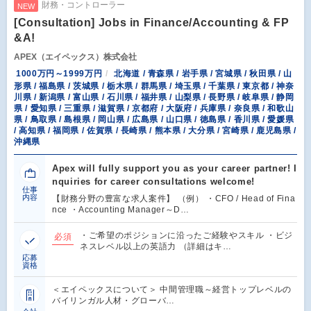
財務・コントローラー
NEW
[Consultation] Jobs in Finance/Accounting & FP
&A!
APEX（エイペックス）株式会社
1000万円～1999万円
北海道 / 青森県 / 岩手県 / 宮城県 / 秋田県 / 山
形県 / 福島県 / 茨城県 / 栃木県 / 群馬県 / 埼玉県 / 千葉県 / 東京都 / 神奈
川県 / 新潟県 / 富山県 / 石川県 / 福井県 / 山梨県 / 長野県 / 岐阜県 / 静岡
県 / 愛知県 / 三重県 / 滋賀県 / 京都府 / 大阪府 / 兵庫県 / 奈良県 / 和歌山
県 / 鳥取県 / 島根県 / 岡山県 / 広島県 / 山口県 / 徳島県 / 香川県 / 愛媛県
/ 高知県 / 福岡県 / 佐賀県 / 長崎県 / 熊本県 / 大分県 / 宮崎県 / 鹿児島県 /
沖縄県
Apex will fully support you as your career partner! I
nquiries for career consultations welcome!
仕事
内容
【財務分野の豊富な求人案件】 （例） ・CFO / Head of Fina
nce ・Accounting Manager～D…
・ご希望のポジションに沿ったご経験やスキル ・ビジ
必須
ネスレベル以上の英語力 （詳細はキ…
応募
資格
＜エイペックスについて＞ 中間管理職～経営トップレベルの
バイリンガル人材・グローバ…