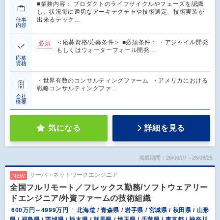
■業務内容： プロダクトのライフサイクルやフェーズを認識
し、状況毎に適切なアーキテクチャや技術選定、技術実装が
出来るテック…
仕事
内容
＜応募資格/応募条件＞ ■必須条件： ・アジャイル開発
必須
もしくはウォーターフォール開発…
応募
資格
・世界有数のコンサルティングファーム ・アメリカにおける
戦略コンサルティングファ…
会社
概要
気になる
詳細を見る
掲載期間：26/08/07～26/08/25
サーバ・ネットワークエンジニア
NEW
全国フルリモート／フレックス勤務/ソフトウェアリー
ドエンジニア/外資ファームの技術組織
600万円～4999万円
北海道 / 青森県 / 岩手県 / 宮城県 / 秋田県 / 山形
県 / 福島県 / 茨城県 / 栃木県 / 群馬県 / 埼玉県 / 千葉県 / 東京都 / 神奈川