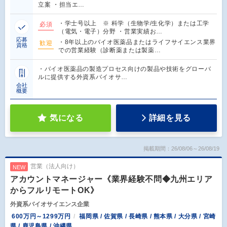
立案 ・担当エ…
・学士号以上 ※ 科学（生物学/生化学）または工学
必須
（電気・電子）分野 ・営業実績お…
応募
・8年以上のバイオ医薬品またはライフサイエンス業界
歓迎
資格
での営業経験（診断薬または製薬…
・バイオ医薬品の製造プロセス向けの製品や技術をグローバ
ルに提供する外資系バイオサ…
会社
概要
気になる
詳細を見る
掲載期間：26/08/06～26/08/19
営業（法人向け）
NEW
アカウントマネージャー《業界経験不問◆九州エリア
からフルリモートOK》
外資系バイオサイエンス企業
600万円～1299万円
福岡県 / 佐賀県 / 長崎県 / 熊本県 / 大分県 / 宮崎
県 / 鹿児島県 / 沖縄県