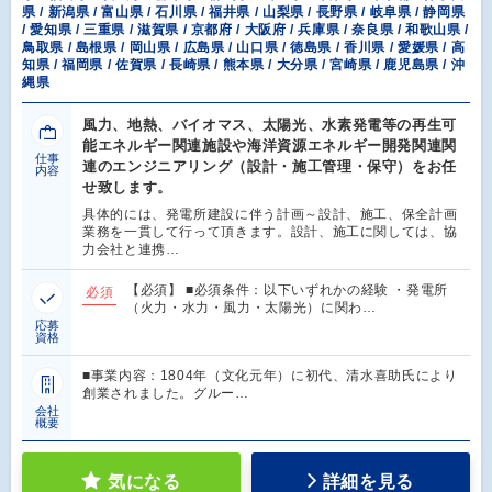
県 / 新潟県 / 富山県 / 石川県 / 福井県 / 山梨県 / 長野県 / 岐阜県 / 静岡県
/ 愛知県 / 三重県 / 滋賀県 / 京都府 / 大阪府 / 兵庫県 / 奈良県 / 和歌山県 /
鳥取県 / 島根県 / 岡山県 / 広島県 / 山口県 / 徳島県 / 香川県 / 愛媛県 / 高
知県 / 福岡県 / 佐賀県 / 長崎県 / 熊本県 / 大分県 / 宮崎県 / 鹿児島県 / 沖
縄県
風力、地熱、バイオマス、太陽光、水素発電等の再生可
能エネルギー関連施設や海洋資源エネルギー開発関連関
仕事
連のエンジニアリング（設計・施工管理・保守）をお任
内容
せ致します。
具体的には、発電所建設に伴う計画～設計、施工、保全計画
業務を一貫して行って頂きます。設計、施工に関しては、協
力会社と連携…
【必須】 ■必須条件：以下いずれかの経験 ・発電所
必須
（火力・水力・風力・太陽光）に関わ…
応募
資格
■事業内容：1804年（文化元年）に初代、清水喜助氏により
創業されました。グルー…
会社
概要
気になる
詳細を見る