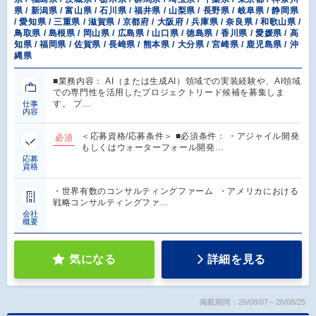
県 / 新潟県 / 富山県 / 石川県 / 福井県 / 山梨県 / 長野県 / 岐阜県 / 静岡県
/ 愛知県 / 三重県 / 滋賀県 / 京都府 / 大阪府 / 兵庫県 / 奈良県 / 和歌山県 /
鳥取県 / 島根県 / 岡山県 / 広島県 / 山口県 / 徳島県 / 香川県 / 愛媛県 / 高
知県 / 福岡県 / 佐賀県 / 長崎県 / 熊本県 / 大分県 / 宮崎県 / 鹿児島県 / 沖
縄県
■業務内容： AI（または生成AI）領域での実装経験や、AI領域
での専門性を活用したプロジェクトリード候補を募集しま
す。 プ…
仕事
内容
＜応募資格/応募条件＞ ■必須条件： ・アジャイル開発
必須
もしくはウォーターフォール開発…
応募
資格
・世界有数のコンサルティングファーム ・アメリカにおける
戦略コンサルティングファ…
会社
概要
気になる
詳細を見る
掲載期間：26/08/07～26/08/25