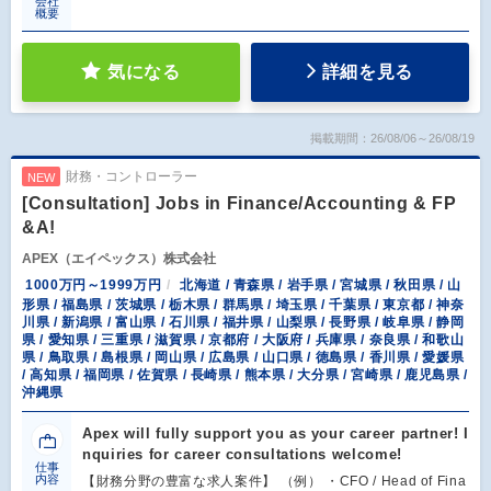
会社
概要
気になる
詳細を見る
掲載期間：26/08/06～26/08/19
財務・コントローラー
NEW
[Consultation] Jobs in Finance/Accounting & FP
&A!
APEX（エイペックス）株式会社
1000万円～1999万円
北海道 / 青森県 / 岩手県 / 宮城県 / 秋田県 / 山
形県 / 福島県 / 茨城県 / 栃木県 / 群馬県 / 埼玉県 / 千葉県 / 東京都 / 神奈
川県 / 新潟県 / 富山県 / 石川県 / 福井県 / 山梨県 / 長野県 / 岐阜県 / 静岡
県 / 愛知県 / 三重県 / 滋賀県 / 京都府 / 大阪府 / 兵庫県 / 奈良県 / 和歌山
県 / 鳥取県 / 島根県 / 岡山県 / 広島県 / 山口県 / 徳島県 / 香川県 / 愛媛県
/ 高知県 / 福岡県 / 佐賀県 / 長崎県 / 熊本県 / 大分県 / 宮崎県 / 鹿児島県 /
沖縄県
Apex will fully support you as your career partner! I
nquiries for career consultations welcome!
仕事
内容
【財務分野の豊富な求人案件】 （例） ・CFO / Head of Fina