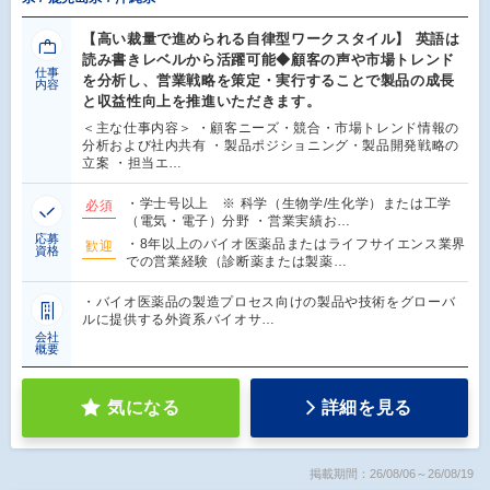
【高い裁量で進められる自律型ワークスタイル】 英語は
読み書きレベルから活躍可能◆顧客の声や市場トレンド
仕事
を分析し、営業戦略を策定・実行することで製品の成長
内容
と収益性向上を推進いただきます。
＜主な仕事内容＞ ・顧客ニーズ・競合・市場トレンド情報の
分析および社内共有 ・製品ポジショニング・製品開発戦略の
立案 ・担当エ…
・学士号以上 ※ 科学（生物学/生化学）または工学
必須
（電気・電子）分野 ・営業実績お…
応募
・8年以上のバイオ医薬品またはライフサイエンス業界
歓迎
資格
での営業経験（診断薬または製薬…
・バイオ医薬品の製造プロセス向けの製品や技術をグローバ
ルに提供する外資系バイオサ…
会社
概要
気になる
詳細を見る
掲載期間：26/08/06～26/08/19