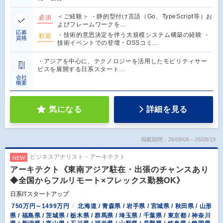
＜ご経験＞ ・静的型付け言語（Go、TypeScript等）お
必須
よびフレームワークを…
応募
・技術的意思決定を伴う大規模システム構築の経験 ・
歓迎
資格
技術イベントでの登壇・OSSコミ…
・アジアを中心に、テクノロジーを活用したモビリティサー
ビスを展開する日系スタート…
会社
概要
気になる
詳細を見る
掲載期間：26/08/06～26/08/19
ビジネスアナリスト・アーキテクト
NEW
アーキテクト《東南アジア駐在・出張のチャンスあり
◆全国からフルリモート×フレックス勤務OK》
日系ITスタートアップ
750万円～1499万円
北海道 / 青森県 / 岩手県 / 宮城県 / 秋田県 / 山形
県 / 福島県 / 茨城県 / 栃木県 / 群馬県 / 埼玉県 / 千葉県 / 東京都 / 神奈川