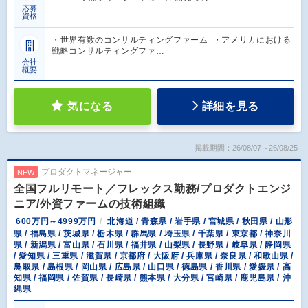
応募
資格
・世界有数のコンサルティングファーム ・アメリカにおける
戦略コンサルティングファ…
会社
概要
気になる
詳細を見る
掲載期間：26/08/07～26/08/25
プロダクトマネージャー
NEW
全国フルリモート／フレックス勤務/プロダクトエンジ
ニア/外資ファームの技術組織
600万円～4999万円
北海道 / 青森県 / 岩手県 / 宮城県 / 秋田県 / 山形
県 / 福島県 / 茨城県 / 栃木県 / 群馬県 / 埼玉県 / 千葉県 / 東京都 / 神奈川
県 / 新潟県 / 富山県 / 石川県 / 福井県 / 山梨県 / 長野県 / 岐阜県 / 静岡県
/ 愛知県 / 三重県 / 滋賀県 / 京都府 / 大阪府 / 兵庫県 / 奈良県 / 和歌山県 /
鳥取県 / 島根県 / 岡山県 / 広島県 / 山口県 / 徳島県 / 香川県 / 愛媛県 / 高
知県 / 福岡県 / 佐賀県 / 長崎県 / 熊本県 / 大分県 / 宮崎県 / 鹿児島県 / 沖
縄県