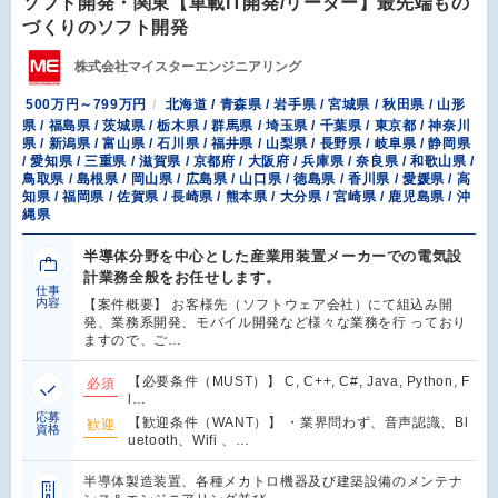
ソフト開発・関東【車載IT開発/リーダー】最先端もの
づくりのソフト開発
株式会社マイスターエンジニアリング
500万円～799万円
北海道 / 青森県 / 岩手県 / 宮城県 / 秋田県 / 山形
県 / 福島県 / 茨城県 / 栃木県 / 群馬県 / 埼玉県 / 千葉県 / 東京都 / 神奈川
県 / 新潟県 / 富山県 / 石川県 / 福井県 / 山梨県 / 長野県 / 岐阜県 / 静岡県
/ 愛知県 / 三重県 / 滋賀県 / 京都府 / 大阪府 / 兵庫県 / 奈良県 / 和歌山県 /
鳥取県 / 島根県 / 岡山県 / 広島県 / 山口県 / 徳島県 / 香川県 / 愛媛県 / 高
知県 / 福岡県 / 佐賀県 / 長崎県 / 熊本県 / 大分県 / 宮崎県 / 鹿児島県 / 沖
縄県
半導体分野を中心とした産業用装置メーカーでの電気設
計業務全般をお任せします。
仕事
内容
【案件概要】 お客様先（ソフトウェア会社）にて組込み開
発、業務系開発、モバイル開発など様々な業務を行 っており
ますので、ご…
【必要条件（MUST）】 C, C++, C#, Java, Python, F
必須
l…
応募
【歓迎条件（WANT）】 ・業界問わず、音声認識、Bl
歓迎
資格
uetooth、Wifi 、…
半導体製造装置、各種メカトロ機器及び建築設備のメンテナ