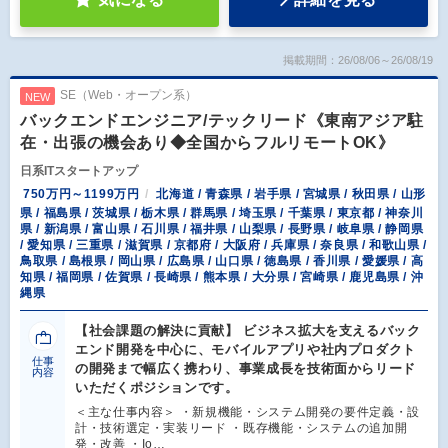
掲載期間：26/08/06～26/08/19
SE（Web・オープン系）
NEW
バックエンドエンジニア/テックリード《東南アジア駐
在・出張の機会あり◆全国からフルリモートOK》
日系ITスタートアップ
750万円～1199万円
北海道 / 青森県 / 岩手県 / 宮城県 / 秋田県 / 山形
県 / 福島県 / 茨城県 / 栃木県 / 群馬県 / 埼玉県 / 千葉県 / 東京都 / 神奈川
県 / 新潟県 / 富山県 / 石川県 / 福井県 / 山梨県 / 長野県 / 岐阜県 / 静岡県
/ 愛知県 / 三重県 / 滋賀県 / 京都府 / 大阪府 / 兵庫県 / 奈良県 / 和歌山県 /
鳥取県 / 島根県 / 岡山県 / 広島県 / 山口県 / 徳島県 / 香川県 / 愛媛県 / 高
知県 / 福岡県 / 佐賀県 / 長崎県 / 熊本県 / 大分県 / 宮崎県 / 鹿児島県 / 沖
縄県
【社会課題の解決に貢献】 ビジネス拡大を支えるバック
エンド開発を中心に、モバイルアプリや社内プロダクト
仕事
の開発まで幅広く携わり、事業成長を技術面からリード
内容
いただくポジションです。
＜主な仕事内容＞ ・新規機能・システム開発の要件定義・設
計・技術選定・実装リード ・既存機能・システムの追加開
発・改善 ・Io…