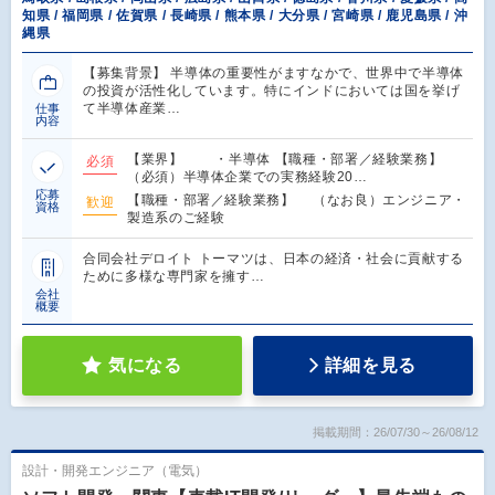
知県 / 福岡県 / 佐賀県 / 長崎県 / 熊本県 / 大分県 / 宮崎県 / 鹿児島県 / 沖
縄県
【募集背景】 半導体の重要性がますなかで、世界中で半導体
の投資が活性化しています。特にインドにおいては国を挙げ
て半導体産業…
仕事
内容
【業界】 ・半導体 【職種・部署／経験業務】
必須
（必須）半導体企業での実務経験20…
応募
【職種・部署／経験業務】 （なお良）エンジニア・
歓迎
資格
製造系のご経験
合同会社デロイト トーマツは、日本の経済・社会に貢献する
ために多様な専門家を擁す…
会社
概要
気になる
詳細を見る
掲載期間：26/07/30～26/08/12
設計・開発エンジニア（電気）