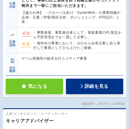
として、事業の売上成長を担う戦略立案からコンテンツ
仕事
制作まで一挙にご担当いただきます。
内容
【雇入れ時】 ・グローバル向け「GameWith」の事業戦略の
企画・立案（市場/競合分析、ポジショニング、KPI設計）と
実…
・事業推進、事業責任者として、新規事業のPL策定か
必須
ら予実管理までを一貫して主導し…
応募
・海外向け事業において、ゼロから企画立案し自ら実
歓迎
資格
行して事業として立ち上げたご経験…
ゲーム情報等の提供を行うメディア事業
会社
概要
気になる
詳細を見る
掲載期間：26/07/27～26/08/09
人材コンサルタント・コーディネーター
キャリアアドバイザー