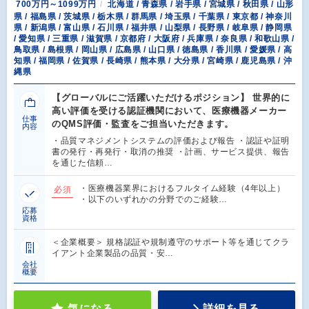
700万円～1099万円
北海道 / 青森県 / 岩手県 / 宮城県 / 秋田県 / 山形
県 / 福島県 / 茨城県 / 栃木県 / 群馬県 / 埼玉県 / 千葉県 / 東京都 / 神奈川
県 / 新潟県 / 富山県 / 石川県 / 福井県 / 山梨県 / 長野県 / 岐阜県 / 静岡県
/ 愛知県 / 三重県 / 滋賀県 / 京都府 / 大阪府 / 兵庫県 / 奈良県 / 和歌山県 /
鳥取県 / 島根県 / 岡山県 / 広島県 / 山口県 / 徳島県 / 香川県 / 愛媛県 / 高
知県 / 福岡県 / 佐賀県 / 長崎県 / 熊本県 / 大分県 / 宮崎県 / 鹿児島県 / 沖
縄県
【グローバルにご活躍いただけるポジション】 世界的に
高い評価を受ける認証機関において、医療機器メーカー
仕事
のQMS評価・監査をご担当いただきます。
内容
・品質マネジメントシステムの評価および報告 ・認証や証明
書の発行・再発行・取消の推奨 ・計画、サービス提供、報告
を通じた信頼…
・医療機器業界におけるフルタイム経験（4年以上）
必須
・以下のいずれかの分野でのご経験…
応募
資格
＜企業概要＞ 規格認証や規制遵守のサポート等を通じてクラ
イアント企業製品の品質・安…
会社
概要
気になる
詳細を見る