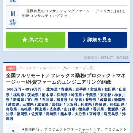
資格
・世界有数のコンサルティングファーム ・アメリカにおける
戦略コンサルティングファ…
会社
概要
気になる
詳細を見る
掲載期間：26/08/07～26/08/25
プロジェクトマネージャー（Web・オープン系）
NEW
全国フルリモート／フレックス勤務/プロジェクトマネ
ージャー/外資ファームのエンジニアリング組織
600万円～4999万円
北海道 / 青森県 / 岩手県 / 宮城県 / 秋田県 / 山形
県 / 福島県 / 茨城県 / 栃木県 / 群馬県 / 埼玉県 / 千葉県 / 東京都 / 神奈川
県 / 新潟県 / 富山県 / 石川県 / 福井県 / 山梨県 / 長野県 / 岐阜県 / 静岡県
/ 愛知県 / 三重県 / 滋賀県 / 京都府 / 大阪府 / 兵庫県 / 奈良県 / 和歌山県 /
鳥取県 / 島根県 / 岡山県 / 広島県 / 山口県 / 徳島県 / 香川県 / 愛媛県 / 高
知県 / 福岡県 / 佐賀県 / 長崎県 / 熊本県 / 大分県 / 宮崎県 / 鹿児島県 / 沖
縄県
■業務内容： プロジェクトマネージャーとして、プロジェクト