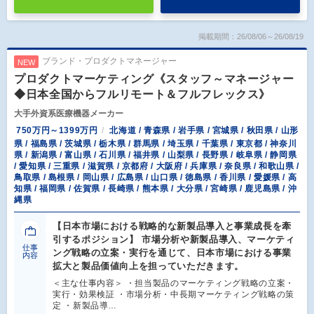
掲載期間：26/08/06～26/08/19
ブランド・プロダクトマネージャー
NEW
プロダクトマーケティング《スタッフ～マネージャー
◆日本全国からフルリモート＆フルフレックス》
大手外資系医療機器メーカー
750万円～1399万円
北海道 / 青森県 / 岩手県 / 宮城県 / 秋田県 / 山形
県 / 福島県 / 茨城県 / 栃木県 / 群馬県 / 埼玉県 / 千葉県 / 東京都 / 神奈川
県 / 新潟県 / 富山県 / 石川県 / 福井県 / 山梨県 / 長野県 / 岐阜県 / 静岡県
/ 愛知県 / 三重県 / 滋賀県 / 京都府 / 大阪府 / 兵庫県 / 奈良県 / 和歌山県 /
鳥取県 / 島根県 / 岡山県 / 広島県 / 山口県 / 徳島県 / 香川県 / 愛媛県 / 高
知県 / 福岡県 / 佐賀県 / 長崎県 / 熊本県 / 大分県 / 宮崎県 / 鹿児島県 / 沖
縄県
【日本市場における戦略的な新製品導入と事業成長を牽
引するポジション】 市場分析や新製品導入、マーケティ
仕事
ング戦略の立案・実行を通じて、日本市場における事業
内容
拡大と製品価値向上を担っていただきます。
＜主な仕事内容＞ ・担当製品のマーケティング戦略の立案・
実行・効果検証 ・市場分析・中長期マーケティング戦略の策
定 ・新製品導…