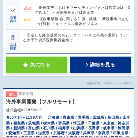
・医療業界におけるマーケティングまたは営業経験（3
必須
年以上） ・医療機器または製薬業…
応募
・複数事業領域に関する知識・経験 ・新規事業の立ち
歓迎
資格
上げ経験 ・キャピタル機器ビジネス…
・安定した経営基盤のもと、グローバルに事業を展開してい
る大手外資系医療機器企業で…
会社
概要
気になる
詳細を見る
掲載期間：26/08/06～26/08/19
事業企画
NEW
海外事業開発【フルリモート】
株式会社AGRI SMILE
800万円～1199万円
北海道 / 青森県 / 岩手県 / 宮城県 / 秋田県 / 山形
県 / 福島県 / 茨城県 / 栃木県 / 群馬県 / 埼玉県 / 千葉県 / 東京都 / 神奈川
県 / 新潟県 / 富山県 / 石川県 / 福井県 / 山梨県 / 長野県 / 岐阜県 / 静岡県
/ 愛知県 / 三重県 / 滋賀県 / 京都府 / 大阪府 / 兵庫県 / 奈良県 / 和歌山県 /