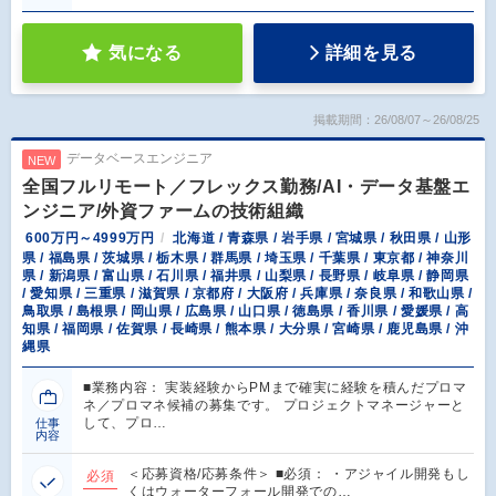
気になる
詳細を見る
掲載期間：26/08/07～26/08/25
データベースエンジニア
NEW
全国フルリモート／フレックス勤務/AI・データ基盤エ
ンジニア/外資ファームの技術組織
600万円～4999万円
北海道 / 青森県 / 岩手県 / 宮城県 / 秋田県 / 山形
県 / 福島県 / 茨城県 / 栃木県 / 群馬県 / 埼玉県 / 千葉県 / 東京都 / 神奈川
県 / 新潟県 / 富山県 / 石川県 / 福井県 / 山梨県 / 長野県 / 岐阜県 / 静岡県
/ 愛知県 / 三重県 / 滋賀県 / 京都府 / 大阪府 / 兵庫県 / 奈良県 / 和歌山県 /
鳥取県 / 島根県 / 岡山県 / 広島県 / 山口県 / 徳島県 / 香川県 / 愛媛県 / 高
知県 / 福岡県 / 佐賀県 / 長崎県 / 熊本県 / 大分県 / 宮崎県 / 鹿児島県 / 沖
縄県
■業務内容： 実装経験からPMまで確実に経験を積んだプロマ
ネ／プロマネ候補の募集です。 プロジェクトマネージャーと
して、プロ…
仕事
内容
＜応募資格/応募条件＞ ■必須： ・アジャイル開発もし
必須
くはウォーターフォール開発での…