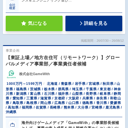
ンス＆エンジニアリング並び…
会社
概要
気になる
詳細を見る
掲載期間：26/07/30～26/08/12
事業企画
【東証上場／地方在住可（リモートワーク）】グロー
バルメディア事業部／事業責任者候補
株式会社GameWith
1000万円～1599万円
北海道 / 青森県 / 岩手県 / 宮城県 / 秋田県 / 山
形県 / 福島県 / 茨城県 / 栃木県 / 群馬県 / 埼玉県 / 千葉県 / 東京都 / 神奈
川県 / 新潟県 / 富山県 / 石川県 / 福井県 / 山梨県 / 長野県 / 岐阜県 / 静岡
県 / 愛知県 / 三重県 / 滋賀県 / 京都府 / 大阪府 / 兵庫県 / 奈良県 / 和歌山
県 / 鳥取県 / 島根県 / 岡山県 / 広島県 / 山口県 / 徳島県 / 香川県 / 愛媛県
/ 高知県 / 福岡県 / 佐賀県 / 長崎県 / 熊本県 / 大分県 / 宮崎県 / 鹿児島県 /
沖縄県
海外向けゲームメディア「GameWith」の事業部長候補