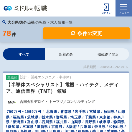
大分県/海外出張
の転職・求人情報一覧
78
条件の変更
件
すべて
新着のみ
掲載終了間近
掲載期間：26/08/03～26/08/16
設計・開発エンジニア（半導体）
再掲載
【半導体スペシャリスト】電機・ハイテク、メディ
ア、通信業界（TMT） 領域
合同会社デロイト トーマツ／コンサルティング
750万円～1599万円
北海道 / 青森県 / 岩手県 / 宮城県 / 秋田県 / 山形
県 / 福島県 / 茨城県 / 栃木県 / 群馬県 / 埼玉県 / 千葉県 / 東京都 / 神奈川
県 / 新潟県 / 富山県 / 石川県 / 福井県 / 山梨県 / 長野県 / 岐阜県 / 静岡県
/ 愛知県 / 三重県 / 滋賀県 / 京都府 / 大阪府 / 兵庫県 / 奈良県 / 和歌山県 /
鳥取県 / 島根県 / 岡山県 / 広島県 / 山口県 / 徳島県 / 香川県 / 愛媛県 / 高