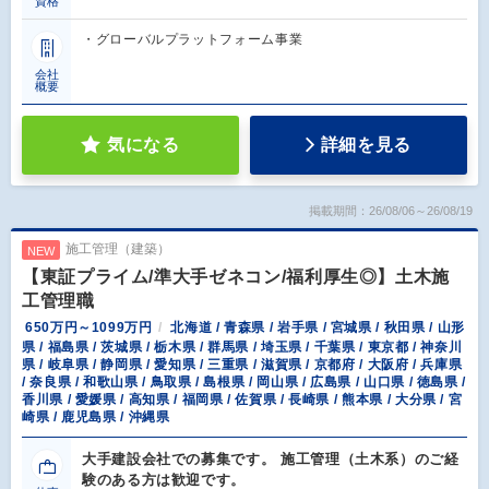
資格
・グローバルプラットフォーム事業
会社
概要
気になる
詳細を見る
掲載期間：26/08/06～26/08/19
施工管理（建築）
NEW
【東証プライム/準大手ゼネコン/福利厚生◎】土木施
工管理職
650万円～1099万円
北海道 / 青森県 / 岩手県 / 宮城県 / 秋田県 / 山形
県 / 福島県 / 茨城県 / 栃木県 / 群馬県 / 埼玉県 / 千葉県 / 東京都 / 神奈川
県 / 岐阜県 / 静岡県 / 愛知県 / 三重県 / 滋賀県 / 京都府 / 大阪府 / 兵庫県
/ 奈良県 / 和歌山県 / 鳥取県 / 島根県 / 岡山県 / 広島県 / 山口県 / 徳島県 /
香川県 / 愛媛県 / 高知県 / 福岡県 / 佐賀県 / 長崎県 / 熊本県 / 大分県 / 宮
崎県 / 鹿児島県 / 沖縄県
大手建設会社での募集です。 施工管理（土木系）のご経
験のある方は歓迎です。