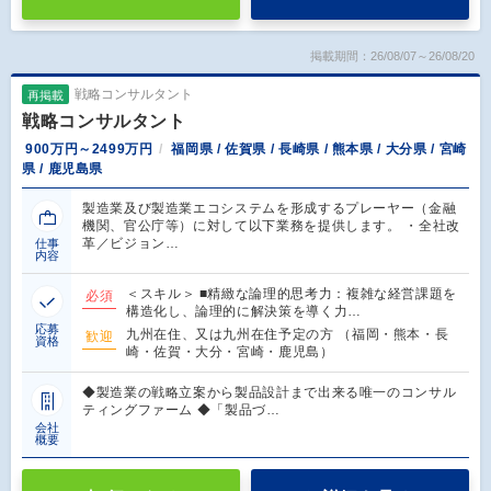
掲載期間：26/08/07～26/08/20
戦略コンサルタント
再掲載
戦略コンサルタント
900万円～2499万円
福岡県 / 佐賀県 / 長崎県 / 熊本県 / 大分県 / 宮崎
県 / 鹿児島県
製造業及び製造業エコシステムを形成するプレーヤー（金融
機関、官公庁等）に対して以下業務を提供します。 ・全社改
革／ビジョン…
仕事
内容
＜スキル＞ ■精緻な論理的思考力：複雑な経営課題を
必須
構造化し、論理的に解決策を導く力…
応募
九州在住、又は九州在住予定の方 （福岡・熊本・長
歓迎
資格
崎・佐賀・大分・宮崎・鹿児島）
◆製造業の戦略立案から製品設計まで出来る唯一のコンサル
ティングファーム ◆「製品づ…
会社
概要