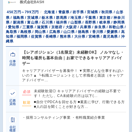
株式会社BASH
450万円～799万円
北海道 / 青森県 / 岩手県 / 宮城県 / 秋田県 / 山形
県 / 福島県 / 茨城県 / 栃木県 / 群馬県 / 埼玉県 / 千葉県 / 東京都 / 神奈川
県 / 新潟県 / 富山県 / 石川県 / 福井県 / 山梨県 / 長野県 / 岐阜県 / 静岡県
/ 愛知県 / 三重県 / 滋賀県 / 京都府 / 大阪府 / 兵庫県 / 奈良県 / 和歌山県 /
鳥取県 / 島根県 / 岡山県 / 広島県 / 山口県 / 徳島県 / 香川県 / 愛媛県 / 高
知県 / 福岡県 / 佐賀県 / 長崎県 / 熊本県 / 大分県 / 宮崎県 / 鹿児島県 / 沖
縄県
【レアポジション（1名限定）未経験OK】 ノルマなし・
時間も場所も基本自由｜お家でできるキャリアアドバイ
仕事
ザー
内容
キャリアアドバイザーを募集中！ ▼実際どんな仕事すればい
いの？▲ ┗転職エージェントとして求職者と面談（キャリア
アドバイザー…
未経験歓迎◎ キャリアアドバイザーの経験は不要で
必須
す！ ただし、CA未経験の方は以下(…
応募
■自分でPDCAを回せる方 ■素直に学び、行動できる方
歓迎
資格
■人の話を聞くことが好きな方…
・採用コンサルティング事業 ・有料職業紹介事業
会社
概要