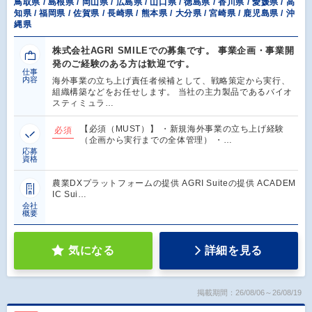
鳥取県 / 島根県 / 岡山県 / 広島県 / 山口県 / 徳島県 / 香川県 / 愛媛県 / 高
知県 / 福岡県 / 佐賀県 / 長崎県 / 熊本県 / 大分県 / 宮崎県 / 鹿児島県 / 沖
縄県
株式会社AGRI SMILEでの募集です。 事業企画・事業開
発のご経験のある方は歓迎です。
仕事
内容
海外事業の立ち上げ責任者候補として、戦略策定から実行、
組織構築などをお任せします。 当社の主力製品であるバイオ
スティミュラ…
【必須（MUST）】 ・新規海外事業の立ち上げ経験
必須
（企画から実行までの全体管理） ・…
応募
資格
農業DXプラットフォームの提供 AGRI Suiteの提供 ACADEM
IC Sui…
会社
概要
気になる
詳細を見る
掲載期間：26/08/06～26/08/19