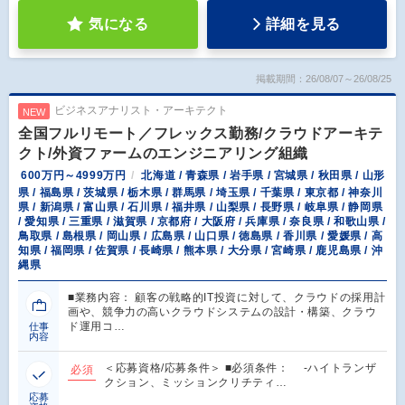
気になる
詳細を見る
掲載期間：26/08/07～26/08/25
ビジネスアナリスト・アーキテクト
NEW
全国フルリモート／フレックス勤務/クラウドアーキテ
クト/外資ファームのエンジニアリング組織
600万円～4999万円
北海道 / 青森県 / 岩手県 / 宮城県 / 秋田県 / 山形
県 / 福島県 / 茨城県 / 栃木県 / 群馬県 / 埼玉県 / 千葉県 / 東京都 / 神奈川
県 / 新潟県 / 富山県 / 石川県 / 福井県 / 山梨県 / 長野県 / 岐阜県 / 静岡県
/ 愛知県 / 三重県 / 滋賀県 / 京都府 / 大阪府 / 兵庫県 / 奈良県 / 和歌山県 /
鳥取県 / 島根県 / 岡山県 / 広島県 / 山口県 / 徳島県 / 香川県 / 愛媛県 / 高
知県 / 福岡県 / 佐賀県 / 長崎県 / 熊本県 / 大分県 / 宮崎県 / 鹿児島県 / 沖
縄県
■業務内容： 顧客の戦略的IT投資に対して、クラウドの採用計
画や、競争力の高いクラウドシステムの設計・構築、クラウ
ド運用コ…
仕事
内容
＜応募資格/応募条件＞ ■必須条件： -ハイトランザ
必須
クション、ミッションクリチティ…
応募