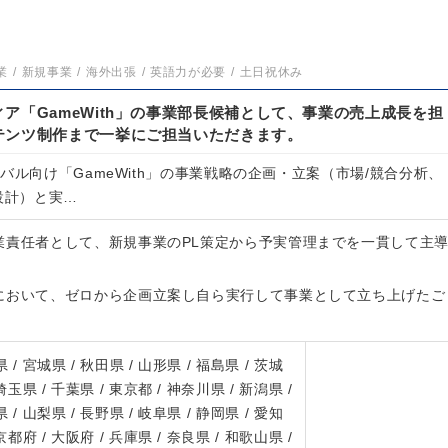
業
新規事業
海外出張
英語力が必要
土日祝休み
ア「GameWith」の事業部長候補として、事業の売上成長を担
テンツ制作まで一挙にご担当いただきます。
バル向け「GameWith」の事業戦略の企画・立案（市場/競合分析、
設計）と実…
業責任者として、新規事業のPL策定から予実管理までを一貫して主
において、ゼロから企画立案し自ら実行して事業として立ち上げたご
 / 宮城県 / 秋田県 / 山形県 / 福島県 / 茨城
 埼玉県 / 千葉県 / 東京都 / 神奈川県 / 新潟県 /
 / 山梨県 / 長野県 / 岐阜県 / 静岡県 / 愛知
 京都府 / 大阪府 / 兵庫県 / 奈良県 / 和歌山県 /