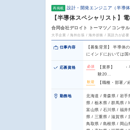
設計・開発エンジニア（半導
再掲載
【半導体スペシャリスト】電
合同会社デロイト トーマツ／コンサ
大手企業
海外出張
海外折衝
英語力が必要
【募集背景】 半導体
仕事内容
にインドにおいては国
必須
【業界】 ・半
応募資格
験20…
歓迎
【職種・部署／
北海道 / 青森県 / 岩手県
勤務地
県 / 栃木県 / 群馬県 /
富山県 / 石川県 / 福井県
県 / 三重県 / 滋賀県 /
鳥取県 / 島根県 / 岡山県