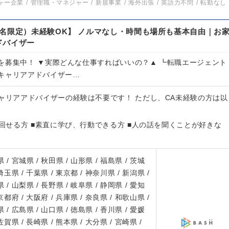
ャー企業
管理職・マネジャー
新規事業
海外出張
英語力不問
転勤なし
名限定）未経験OK】 ノルマなし・時間も場所も基本自由｜お
ドバイザー
を募集中！ ▼実際どんな仕事すればいいの？▲ ┗転職エージェント
キャリアアドバイザー…
キャリアアドバイザーの経験は不要です！ ただし、CA未経験の方は以
を回せる方 ■素直に学び、行動できる方 ■人の話を聞くことが好きな
 / 宮城県 / 秋田県 / 山形県 / 福島県 / 茨城
 埼玉県 / 千葉県 / 東京都 / 神奈川県 / 新潟県 /
 / 山梨県 / 長野県 / 岐阜県 / 静岡県 / 愛知
 京都府 / 大阪府 / 兵庫県 / 奈良県 / 和歌山県 /
 / 広島県 / 山口県 / 徳島県 / 香川県 / 愛媛
 佐賀県 / 長崎県 / 熊本県 / 大分県 / 宮崎県 /