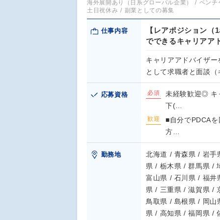
海外展開あり（日系グローバル企業）
ベンチ
土日祝休み
副業としての募集
【レアポジション（1
仕事内容
でできるキャリアア
キャリアアドバイザー
として求職者と面談（
必須
未経験歓迎◎ 
応募資格
下(…
歓迎
■自分でPDCA
方…
北海道 / 青森県 / 岩手県
勤務地
県 / 栃木県 / 群馬県 /
富山県 / 石川県 / 福井県
県 / 三重県 / 滋賀県 /
鳥取県 / 島根県 / 岡山県
県 / 高知県 / 福岡県 /