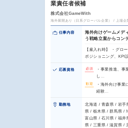
業責任者候補
株式会社GameWith
海外展開あり（日系グローバル企業）
上場企
海外向けゲームメディ
仕事内容
う戦略立案からコン
【雇入れ時】 ・グロー
ポジショニング、KPI
必須
・事業推進、事
応募資格
し…
歓迎
・海外向け事業
経験…
北海道 / 青森県 / 岩手県
勤務地
県 / 栃木県 / 群馬県 /
富山県 / 石川県 / 福井県
県 / 三重県 / 滋賀県 /