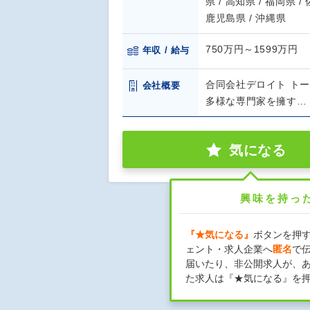
県 / 高知県 / 福岡県 /
鹿児島県 / 沖縄県
750万円～1599万円
年収 / 給与
合同会社デロイト ト
会社概要
多様な専門家を擁す…
気になる
興味を持っ
『★気になる』
ボタンを押
ェント・求人企業へ
匿名
で
届いたり、非公開求人が、
た求人は『★気になる』を