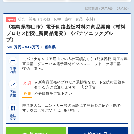
掲載期間：26/08/04～26/08/24
研究・開発（その他、化学・素材・食品・衣料）
NEW
《福島県郡山市》電子回路基板材料の商品開発（材料
プロセス開発_新商品開発）《パナソニックグルー
プ》
500万円～949万円
福島県
【パソナキャリア経由での入社実績あり】●配属部門 電子材料
事業部 グローバル電子基材ビジネスユニット 技術二部
技術一課 ●…
仕事
内容
★新商品開発やプロセス系技術など、下記技術経験を
必須
有する方は歓迎します★ ・高分子合…
応募
応募資格をご覧下さい
歓迎
資格
匿名求人は、エントリー後の面談にて詳細をご紹介可能で
す。株式会社パソナは、取り扱…
会社
概要