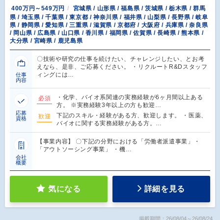
400万円～549万円
宮城県 / 山形県 / 福島県 / 茨城県 / 栃木県 / 群馬
県 / 埼玉県 / 千葉県 / 東京都 / 神奈川県 / 福井県 / 山梨県 / 長野県 / 岐阜
県 / 静岡県 / 愛知県 / 三重県 / 滋賀県 / 京都府 / 大阪府 / 兵庫県 / 奈良県
/ 岡山県 / 広島県 / 山口県 / 香川県 / 福岡県 / 佐賀県 / 長崎県 / 熊本県 /
大分県 / 宮崎県 / 鹿児島県
〇技術や研究の仕事を続けたい、チャレンジしたい、とお考
えなら、是非、ご応募ください。 ・リクルートR&Dスタッフ
ィングには…
仕事
内容
・化学、バイオ系関連の実務経験が6ヶ月間以上ある
必須
方。 ※実務経験3年以上の方も歓迎…
応募
下記のスキル・経験がある方、歓迎します。 ・医薬、
歓迎
資格
バイオに関する実務経験がある方。…
【事業内容】 〇下記の分野における「労働者派遣事業」・
「アウトソーシング事業」 ・機…
会社
概要
気になる
詳細を見る
掲載期間：26/08/04～26/08/24