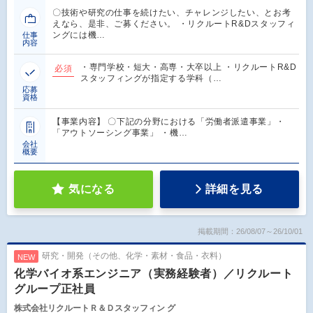
〇技術や研究の仕事を続けたい、チャレンジしたい、とお考
えなら、是非、ご募ください。 ・リクルートR&Dスタッフィ
ングには機…
仕事
内容
・専門学校・短大・高専・大卒以上 ・リクルートR&D
必須
スタッフィングが指定する学科（…
応募
資格
【事業内容】 〇下記の分野における「労働者派遣事業」・
「アウトソーシング事業」 ・機…
会社
概要
気になる
詳細を見る
掲載期間：26/08/07～26/10/01
研究・開発（その他、化学・素材・食品・衣料）
NEW
化学バイオ系エンジニア（実務経験者）／リクルート
グループ正社員
株式会社リクルートＲ＆Ｄスタッフィン グ