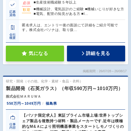
■生産技術職経験５年以上
必須
■機械設計、電気設計のご経験 ■機械いじりが好きな方
歓迎
応募
■電気、配管の知見がある方 ■I…
資格
匿名求人は、エントリー後の面談にて詳細をご紹介可能で
す。株式会社パソナは、取り扱…
会社
概要
気になる
詳細を見る
掲載期間：26/07/28～26/08/17
研究・開発（その他、化学・素材・食品・衣料）
製品開発（石英ガラス）（年収590万円～1010万円）
株式会社ＭＡＲＵＷＡ
550万円～1049万円
福島県
【パソナ限定求人】東証プライム市場上場:世界トップシ
ェア製品を複数持つ材料・製品メーカーです.近年は積極
仕事
的なM&Ａにより照明機器事業をスタートしモノづくりの
内容