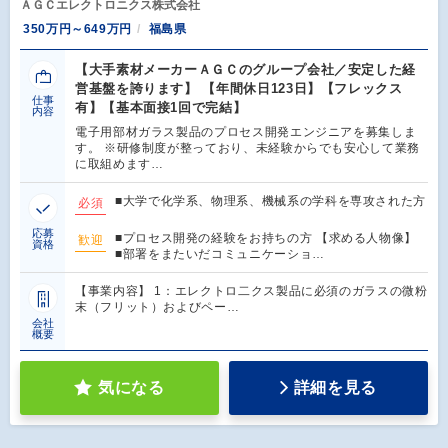
ＡＧＣエレクトロニクス株式会社
350万円～649万円
福島県
【大手素材メーカーＡＧＣのグループ会社／安定した経
営基盤を誇ります】 【年間休日123日】【フレックス
仕事
有】【基本面接1回で完結】
内容
電子用部材ガラス製品のプロセス開発エンジニアを募集しま
す。 ※研修制度が整っており、未経験からでも安心して業務
に取組めます…
■大学で化学系、物理系、機械系の学科を専攻された方
必須
応募
■プロセス開発の経験をお持ちの方 【求める人物像】
歓迎
資格
■部署をまたいだコミュニケーショ…
【事業内容】 1：エレクトロ二クス製品に必須のガラスの微粉
末（フリット）およびペー…
会社
概要
気になる
詳細を見る