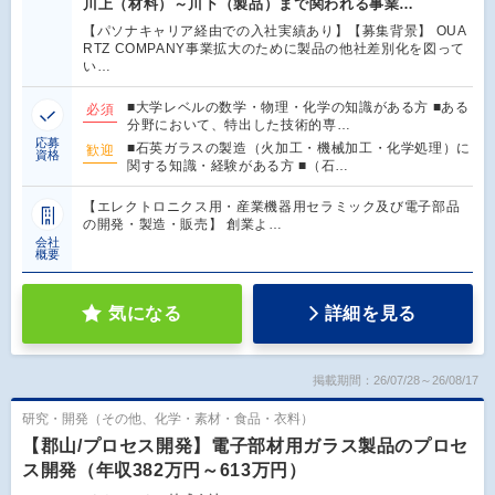
川上（材料）～川下（製品）まで関われる事業…
【パソナキャリア経由での入社実績あり】【募集背景】 OUA
RTZ COMPANY事業拡大のために製品の他社差別化を図って
い…
■大学レベルの数学・物理・化学の知識がある方 ■ある
必須
分野において、特出した技術的専…
応募
■石英ガラスの製造（火加工・機械加工・化学処理）に
歓迎
資格
関する知識・経験がある方 ■（石…
【エレクトロニクス用・産業機器用セラミック及び電子部品
の開発・製造・販売】 創業よ…
会社
概要
気になる
詳細を見る
掲載期間：26/07/28～26/08/17
研究・開発（その他、化学・素材・食品・衣料）
【郡山/プロセス開発】電子部材用ガラス製品のプロセ
ス開発（年収382万円～613万円）