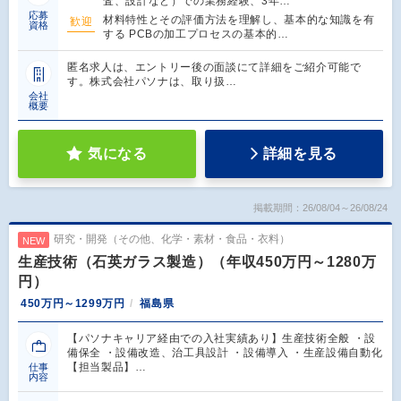
査、設計など）での業務経験、3年…
応募
材料特性とその評価方法を理解し、基本的な知識を有
歓迎
資格
する PCBの加工プロセスの基本的…
匿名求人は、エントリー後の面談にて詳細をご紹介可能で
す。株式会社パソナは、取り扱…
会社
概要
気になる
詳細を見る
掲載期間：26/08/04～26/08/24
研究・開発（その他、化学・素材・食品・衣料）
NEW
生産技術（石英ガラス製造）（年収450万円～1280万
円）
450万円～1299万円
福島県
【パソナキャリア経由での入社実績あり】生産技術全般 ・設
備保全 ・設備改造、治工具設計 ・設備導入 ・生産設備自動化
【担当製品】…
仕事
内容