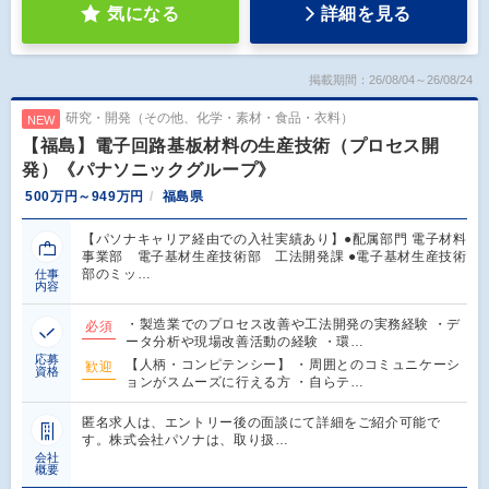
気になる
詳細を見る
掲載期間：26/08/04～26/08/24
研究・開発（その他、化学・素材・食品・衣料）
NEW
【福島】電子回路基板材料の生産技術（プロセス開
発）《パナソニックグループ》
500万円～949万円
福島県
【パソナキャリア経由での入社実績あり】●配属部門 電子材料
事業部 電子基材生産技術部 工法開発課 ●電子基材生産技術
部のミッ…
仕事
内容
・製造業でのプロセス改善や工法開発の実務経験 ・デ
必須
ータ分析や現場改善活動の経験 ・環…
応募
【人柄・コンピテンシー】 ・周囲とのコミュニケーシ
歓迎
資格
ョンがスムーズに行える方 ・自らテ…
匿名求人は、エントリー後の面談にて詳細をご紹介可能で
す。株式会社パソナは、取り扱…
会社
概要