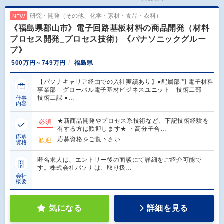
研究・開発（その他、化学・素材・食品・衣料）
NEW
《福島県郡山市》電子回路基板材料の商品開発（材料
プロセス開発_プロセス技術）《パナソニックグルー
プ》
500万円～749万円
福島県
【パソナキャリア経由での入社実績あり】●配属部門 電子材料
事業部 グローバル電子基材ビジネスユニット 技術二部
技術二課 ●…
仕事
内容
★新商品開発やプロセス系技術など、下記技術経験を
必須
有する方は歓迎します★ ・高分子合…
応募
応募資格をご覧下さい
歓迎
資格
匿名求人は、エントリー後の面談にて詳細をご紹介可能で
す。株式会社パソナは、取り扱…
会社
概要
気になる
詳細を見る