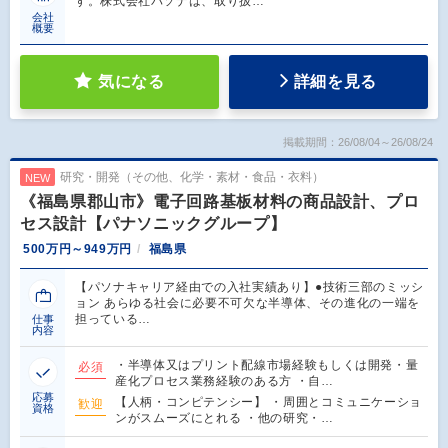
す。株式会社パソナは、取り扱…
会社
概要
気になる
詳細を見る
掲載期間：26/08/04～26/08/24
研究・開発（その他、化学・素材・食品・衣料）
NEW
《福島県郡山市》電子回路基板材料の商品設計、プロ
セス設計【パナソニックグループ】
500万円～949万円
福島県
【パソナキャリア経由での入社実績あり】●技術三部のミッシ
ョン あらゆる社会に必要不可欠な半導体、その進化の一端を
担っている…
仕事
内容
・半導体又はプリント配線市場経験もしくは開発・量
必須
産化プロセス業務経験のある方 ・自…
応募
【人柄・コンピテンシー】 ・周囲とコミュニケーショ
歓迎
資格
ンがスムーズにとれる ・他の研究・…