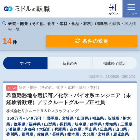
研究・開発（その他、化学・素材・食品・衣料）/福島県
の転職・求人情
報一覧
14
条件の変更
件
すべて
新着のみ
掲載終了間近
掲載期間：26/08/08～26/10/02
研究・開発（その他、化学・素材・食品・衣料）
NEW
希望勤務地を選択可／化学・バイオ系エンジニア（未
経験者歓迎）／リクルートグループ正社員
株式会社リクルートＲ＆Ｄスタッフィン グ
350万円～549万円
岩手県 / 宮城県 / 山形県 / 福島県 / 茨城県 / 栃木
県 / 群馬県 / 福井県 / 山梨県 / 長野県 / 岐阜県 / 静岡県 / 愛知県 / 三重県
/ 滋賀県 / 京都府 / 大阪府 / 兵庫県 / 奈良県 / 岡山県 / 広島県 / 山口県 /
香川県 / 福岡県 / 佐賀県 / 長崎県 / 熊本県 / 大分県 / 宮崎県 / 鹿児島県