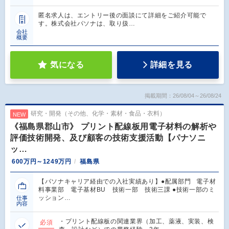
匿名求人は、エントリー後の面談にて詳細をご紹介可能で
す。株式会社パソナは、取り扱…
会社
概要
気になる
詳細を見る
掲載期間：26/08/04～26/08/24
研究・開発（その他、化学・素材・食品・衣料）
NEW
《福島県郡山市》 プリント配線板用電子材料の解析や
評価技術開発、及び顧客の技術支援活動【パナソニ
ッ…
600万円～1249万円
福島県
【パソナキャリア経由での入社実績あり】●配属部門 電子材
料事業部 電子基材BU 技術一部 技術三課 ●技術一部のミ
ッション…
仕事
内容
・プリント配線板の関連業界（加工、薬液、実装、検
必須