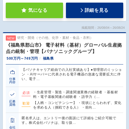
気になる
詳細を見る
掲載期間：26/08/04～26/08/24
研究・開発（その他、化学・素材・食品・衣料）
NEW
《福島県郡山市》 電子材料（基材）グローバル生産拠
点の統制・管理【パナソニックグループ】
500万円～749万円
福島県
【パソナキャリア経由での入社実績あり】●管理部のミッショ
ン ・AIサーバーに代表される電子機器の急速な需要拡大に伴
い、電子…
仕事
内容
・生産管理・製造・調達関連業務の経験者 ・基板材
必須
料・電子基板関連の経験者 ・語学力（…
応募
【人柄・コンピテンシー】 ・現状にとらわれず、変化
歓迎
資格
を求める人（挑戦できる人） ・前向…
匿名求人は、エントリー後の面談にて詳細をご紹介可能で
す。株式会社パソナは、取り扱…
会社