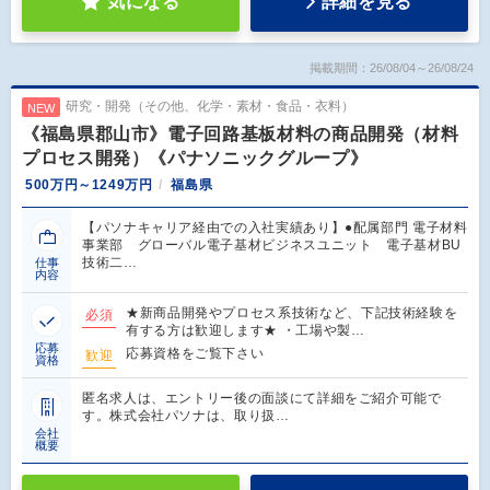
気になる
詳細を見る
掲載期間：26/08/04～26/08/24
研究・開発（その他、化学・素材・食品・衣料）
NEW
《福島県郡山市》電子回路基板材料の商品開発（材料
プロセス開発）《パナソニックグループ》
500万円～1249万円
福島県
【パソナキャリア経由での入社実績あり】●配属部門 電子材料
事業部 グローバル電子基材ビジネスユニット 電子基材BU
技術二…
仕事
内容
★新商品開発やプロセス系技術など、下記技術経験を
必須
有する方は歓迎します★ ・工場や製…
応募
応募資格をご覧下さい
歓迎
資格
匿名求人は、エントリー後の面談にて詳細をご紹介可能で
す。株式会社パソナは、取り扱…
会社
概要