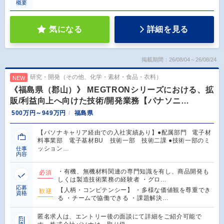
概要
気になる
詳細を見る
掲載期間：26/08/04～26/08/24
研究・開発（その他、化学・素材・食品・衣料）
NEW
《福島県（郡山）》 MEGTRONシリーズにおける、拡
販/利益向上へ向けた技術/開発業務【パナソニ…
500万円～949万円
福島県
【パソナキャリア経由での入社実績あり】●配属部門 電子材
料事業部 電子基材BU 技術一部 技術二課 ●技術一部のミ
ッション…
仕事
内容
・有機、無機材料関連の専門知識を有し、商品開発も
必須
しくは製造技術業務の経験者 ・グロ…
応募
【人柄・コンピテンシー】 ・多様な価値観を尊重でき
歓迎
資格
る ・チームで協働できる ・課題解決…
匿名求人は、エントリー後の面談にて詳細をご紹介可能で