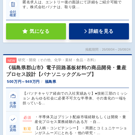
匿名求人は、エントリー後の面談にて詳細をご紹介可能で
す。株式会社パソナは、取り扱…
会社
概要
気になる
詳細を見る
掲載期間：26/08/04～26/08/24
研究・開発（その他、化学・素材・食品・衣料）
NEW
《福島県郡山市》電子回路基板材料の商品開発・量産
プロセス設計【パナソニックグループ】
500万円～949万円
福島県
【パソナキャリア経由での入社実績あり】●技術三部のミッシ
ョン あらゆる社会に必要不可欠な半導体、その進化の一端を
担っている…
仕事
内容
・半導体又はプリント配線市場経験もしくは開発・量
必須
産化プロセス業務経験のある方 ・自…
応募
【人柄・コンピテンシー】 ・周囲とコミュニケーショ
歓迎
資格
ンがスムーズにとれる ・他の研究・…