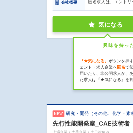
匿名求人は、エントリ
会社概要
気になる
興味を持っ
『★気になる』
ボタンを押
ェント・求人企業へ
匿名
で
届いたり、非公開求人が、
た求人は『★気になる』を
研究・開発（その他、化学・素
NEW
先行性能開発室_CAE技術者（
上場企業
大手企業
土日祝休み