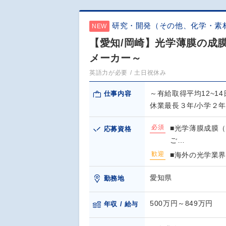
研究・開発（その他、化学・素
NEW
【愛知/岡崎】光学薄膜の成
メーカー～
英語力が必要
土日祝休み
～有給取得平均12~1
仕事内容
休業最長３年/小学２
必須
■光学薄膜成膜
応募資格
ご…
歓迎
■海外の光学業
愛知県
勤務地
500万円～849万円
年収 / 給与