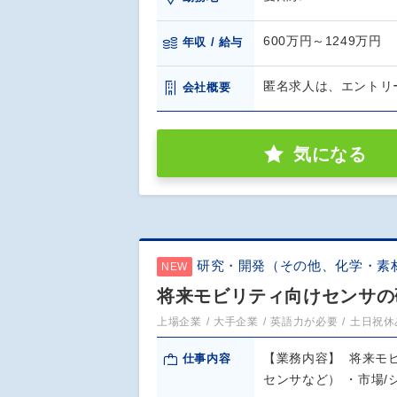
600万円～1249万円
年収 / 給与
匿名求人は、エントリ
会社概要
気になる
研究・開発（その他、化学・素
NEW
将来モビリティ向けセンサの研
上場企業
大手企業
英語力が必要
土日祝休
【業務内容】 将来モ
仕事内容
センサなど） ・市場/