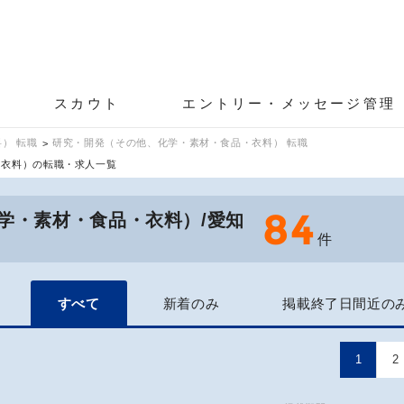
スカウト
エントリー・メッセージ管理
） 転職
研究・開発（その他、化学・素材・食品・衣料） 転職
・衣料）の転職・求人一覧
84
学・素材・食品・衣料）/愛知
件
すべて
新着のみ
掲載終了日間近の
1
2