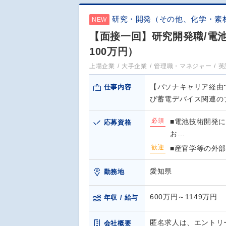
研究・開発（その他、化学・素
NEW
【面接一回】研究開発職/電池
100万円）
上場企業
大手企業
管理職・マネジャー
英
【パソナキャリア経由
仕事内容
び蓄電デバイス関連の
必須
■電池技術開発
応募資格
お…
歓迎
■産官学等の外部
愛知県
勤務地
600万円～1149万円
年収 / 給与
匿名求人は、エントリ
会社概要