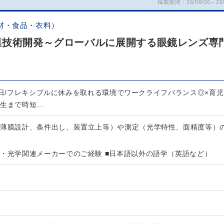
掲載期間：26/08/06～26/
材・食品・衣料）
膜技術開発～グローバルに展開する眼鏡レンズ専
4日/フレキシブルに休みを取れる環境でワークライフバランス◎×育児
年生まで時短…
（薄膜設計、条件出し、装置立上等）や測定（光学特性、面精度等）
界・光学関連メーカーでのご経験 ■日本語以外の語学（英語など）