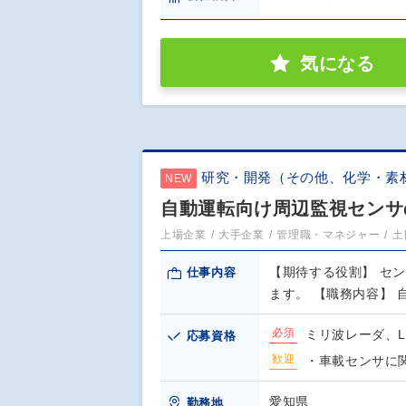
気になる
研究・開発（その他、化学・素
NEW
自動運転向け周辺監視センサの
上場企業
大手企業
管理職・マネジャー
土
【期待する役割】 セ
仕事内容
ます。 【職務内容】
必須
ミリ波レーダ、L
応募資格
歓迎
・車載センサに関
愛知県
勤務地