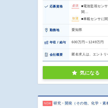
必須
■電池監視セン
応募資格
関…
歓迎
■車載センサに関
愛知県
勤務地
600万円～1249万円
年収 / 給与
匿名求人は、エントリ
会社概要
気になる
研究・開発（その他、化学・素
NEW