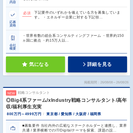
内容
下記要件のいずれかを備えている方を募集していま
必須
す。 ・エネルギー企業に対する下記領…
応募
資格
・世界有数の総合系コンサルティングファーム ・世界約150
ヵ国に拠点 ・約15万人以…
会社
概要
気になる
詳細を見る
掲載期間：26/08/08～26/08/26
戦略コンサルタント
NEW
◎Big4系ファーム/xIndustry戦略コンサルタント/高年
収/福利厚生充実
800万円～4999万円
東京都 / 愛知県 / 大阪府 / 福岡県
■募集要件 当社内外の広範なステークホルダーと連携し、業界
共通 / 業界横断でのIT/Digitalテーマを探索、課題の設…