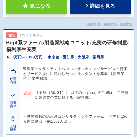
気になる
詳細を見る
掲載期間：26/08/08～26/08/29
ITコンサルタント
NEW
Big4系ファーム/製造業戦略ユニット/充実の研修制度/
福利厚生充実
600万円～1399万円
東京都 / 愛知県 / 大阪府 / 福岡県
製造業のクライアントへのコンサルティングサービスの提案
とサービス提供に特化したコンサルタントを募集 【担当業
務】 業界知識、…
仕事
内容
【必須（MUST）】 以下のいずれかのご経験、ご見識
必須
1.製造業企業に対する下記領域…
応募
資格
・世界有数の総合系コンサルティングファーム ・世界約150
ヵ国に拠点 ・約15万人以…
会社
概要