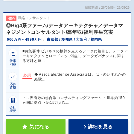
掲載期間：26/08/08～26/08/26
戦略コンサルタント
NEW
◎Big4系ファーム/データアーキテクチャ／データマ
ネジメントコンサルタント/高年収/福利厚生充実
600万円～4999万円
東京都 / 愛知県 / 大阪府 / 福岡県
■募集要件 ビジネスの根幹を支えるデータに着目し、データア
ーキテクチャとロードマップ検討、データガバナンスに関す
る方針と運…
仕事
内容
◆ Associate/Senior Associateは、以下のいずれかの
必須
経験…
応募
資格
・世界有数の総合系コンサルティングファーム ・世界約150
ヵ国に拠点 ・約15万人以…
会社
概要
気になる
詳細を見る