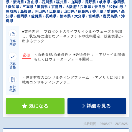
県 / 新潟県 / 富山県 / 石川県 / 福井県 / 山梨県 / 長野県 / 岐阜県 / 静岡県
/ 愛知県 / 三重県 / 滋賀県 / 京都府 / 大阪府 / 兵庫県 / 奈良県 / 和歌山県 /
鳥取県 / 島根県 / 岡山県 / 広島県 / 山口県 / 徳島県 / 香川県 / 愛媛県 / 高
知県 / 福岡県 / 佐賀県 / 長崎県 / 熊本県 / 大分県 / 宮崎県 / 鹿児島県 / 沖
縄県
■業務内容： プロダクトのライフサイクルやフェーズを認識
し、状況毎に適切なアーキテクチャや技術選定、技術実装が
出来るテック…
仕事
内容
＜応募資格/応募条件＞ ■必須条件： ・アジャイル開発
必須
もしくはウォーターフォール開発…
応募
資格
・世界有数のコンサルティングファーム ・アメリカにおける
戦略コンサルティングファ…
会社
概要
気になる
詳細を見る
掲載期間：26/08/07～26/08/25