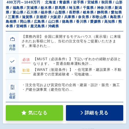
400万円～1049万円
北海道 / 青森県 / 岩手県 / 宮城県 / 秋田県 / 山形
県 / 福島県 / 茨城県 / 栃木県 / 群馬県 / 埼玉県 / 千葉県 / 神奈川県 / 新潟
県 / 富山県 / 石川県 / 福井県 / 山梨県 / 長野県 / 岐阜県 / 静岡県 / 愛知県
/ 三重県 / 滋賀県 / 京都府 / 大阪府 / 兵庫県 / 奈良県 / 和歌山県 / 鳥取県 /
島根県 / 岡山県 / 広島県 / 山口県 / 徳島県 / 香川県 / 愛媛県 / 高知県 / 熊
本県 / 宮崎県 / 鹿児島県 / 沖縄県
【業務内容】 全国に展開するモデルハウス（展示場）に来場
されたお客様に対し、当社の注文住宅をご提案いただきま
す。来場された…
仕事
内容
【MUST（必須条件）】 下記いずれかの経験が必須と
必須
なります。 ・普通自動車運転免許…
応募
【WANT（歓迎条件）】 ・住宅業界・建設業界・不動
歓迎
資格
産業界での営業経験者 ・宅地建物…
・注文住宅および賃貸住宅の企画・建築・設計・販売・施工
・戸建分譲事業（建売住宅の…
会社
概要
気になる
詳細を見る