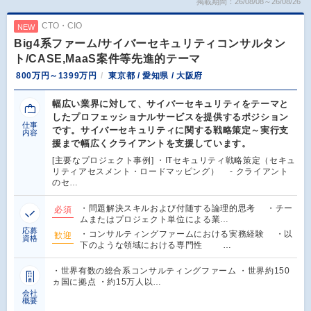
掲載期間：26/08/08～26/08/26
CTO・CIO
NEW
Big4系ファーム/サイバーセキュリティコンサルタン
ト/CASE,MaaS案件等先進的テーマ
800万円～1399万円
東京都 / 愛知県 / 大阪府
幅広い業界に対して、サイバーセキュリティをテーマと
したプロフェッショナルサービスを提供するポジション
仕事
です。サイバーセキュリティに関する戦略策定～実行支
内容
援まで幅広くクライアントを支援しています。
[主要なプロジェクト事例] ・ITセキュリティ戦略策定（セキュ
リティアセスメント・ロードマッピング） - クライアント
のセ…
・問題解決スキルおよび付随する論理的思考 ・チー
必須
ムまたはプロジェクト単位による業…
応募
・コンサルティングファームにおける実務経験 ・以
歓迎
資格
下のような領域における専門性 …
・世界有数の総合系コンサルティングファーム ・世界約150
ヵ国に拠点 ・約15万人以…
会社
概要