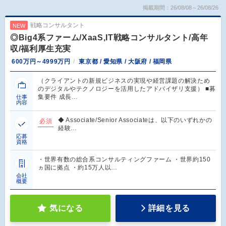
掲載期間：26/08/08～26/08/26
戦略コンサルタント
NEW
◎Big4系ファーム/XaaS,IT戦略コンサルタント/高年
収/福利厚生充実
600万円～4999万円
東京都 / 愛知県 / 大阪府 / 福岡県
（クライアントの新規ビジネスの実現や経営課題の解決ため
のデジタルやテクノロジーを活用したアドバイザリ支援） ■募
集要件 成長…
仕事
内容
◆ Associate/Senior Associateは、以下のいずれかの
必須
経験…
応募
資格
・世界有数の総合系コンサルティングファーム ・世界約150
ヵ国に拠点 ・約15万人以…
会社
概要
気になる
詳細を見る