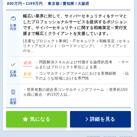
800万円～1399万円
東京都 / 愛知県 / 大阪府
幅広い業界に対して、サイバーセキュリティをテーマと
したプロフェッショナルサービスを提供するポジション
仕事
です。サイバーセキュリティに関する戦略策定～実行支
内容
援まで幅広くクライアントを支援しています。
[主要なプロジェクト事例] ・ITセキュリティ戦略策定（セキュ
リティアセスメント・ロードマッピング） - クライアント
のセ…
・問題解決スキルおよび付随する論理的思考 ・チー
必須
ムまたはプロジェクト単位による業…
応募
・コンサルティングファームにおける実務経験 ・以
歓迎
資格
下のような領域における専門性 …
・世界有数の総合系コンサルティングファーム ・世界約150
ヵ国に拠点 ・約15万人以…
会社
概要
気になる
詳細を見る