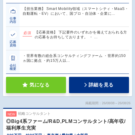
【担当業務】 Smart Mobility領域（スマートシティ・MaaS・
自動運転・EV）において、国プロ・自治体・企業に…
仕事
内容
【応募資格】 下記要件のいずれかを備えておられる方
必須
の応募をお待ちしております。 ・ …
応募
資格
・世界有数の総合系コンサルティングファーム ・世界約150
ヵ国に拠点 ・約15万人以…
会社
概要
気になる
詳細を見る
掲載期間：26/08/08～26/08/26
戦略コンサルタント
NEW
◎Big4系ファーム/R&D,PLMコンサルタント/高年収/
福利厚生充実