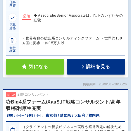
仕事
内容
◆ Associate/Senior Associateは、以下のいずれかの
必須
経験…
応募
資格
・世界有数の総合系コンサルティングファーム ・世界約150
ヵ国に拠点 ・約15万人以…
会社
概要
気になる
詳細を見る
掲載期間：26/08/08～26/08/26
戦略コンサルタント
NEW
◎Big4系ファーム/XaaS,IT戦略コンサルタント/高年
収/福利厚生充実
800万円～4999万円
東京都 / 愛知県 / 大阪府 / 福岡県
（クライアントの新規ビジネスの実現や経営課題の解決ため