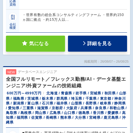
応募
資格
・世界有数の総合系コンサルティングファーム ・世界約150
ヵ国に拠点 ・約15万人以…
会社
概要
気になる
詳細を見る
掲載期間：26/08/07～26/08/25
データベースエンジニア
NEW
全国フルリモート／フレックス勤務/AI・データ基盤エ
ンジニア/外資ファームの技術組織
600万円～4999万円
北海道 / 青森県 / 岩手県 / 宮城県 / 秋田県 / 山形
県 / 福島県 / 茨城県 / 栃木県 / 群馬県 / 埼玉県 / 千葉県 / 東京都 / 神奈川
県 / 新潟県 / 富山県 / 石川県 / 福井県 / 山梨県 / 長野県 / 岐阜県 / 静岡県
/ 愛知県 / 三重県 / 滋賀県 / 京都府 / 大阪府 / 兵庫県 / 奈良県 / 和歌山県 /
鳥取県 / 島根県 / 岡山県 / 広島県 / 山口県 / 徳島県 / 香川県 / 愛媛県 / 高
知県 / 福岡県 / 佐賀県 / 長崎県 / 熊本県 / 大分県 / 宮崎県 / 鹿児島県 / 沖
縄県