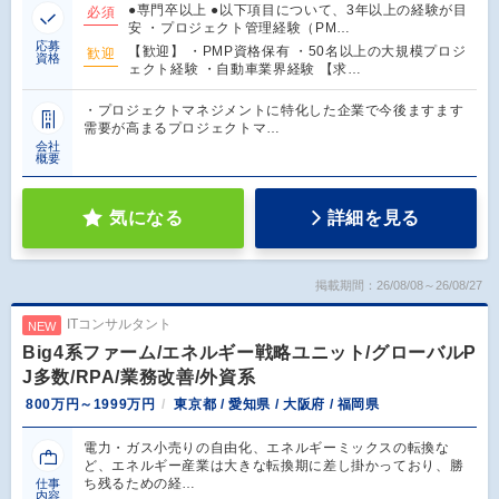
●専門卒以上 ●以下項目について、3年以上の経験が目
必須
安 ・プロジェクト管理経験（PM…
応募
【歓迎】 ・PMP資格保有 ・50名以上の大規模プロジ
歓迎
資格
ェクト経験 ・自動車業界経験 【求…
・プロジェクトマネジメントに特化した企業で今後ますます
需要が高まるプロジェクトマ…
会社
概要
気になる
詳細を見る
掲載期間：26/08/08～26/08/27
ITコンサルタント
NEW
Big4系ファーム/エネルギー戦略ユニット/グローバルP
J多数/RPA/業務改善/外資系
800万円～1999万円
東京都 / 愛知県 / 大阪府 / 福岡県
電力・ガス小売りの自由化、エネルギーミックスの転換な
ど、エネルギー産業は大きな転換期に差し掛かっており、勝
ち残るための経…
仕事
内容