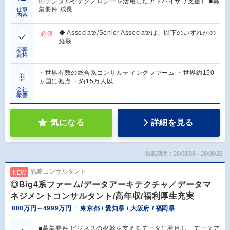
のデジタルやテクノロジーを活用したアドバイザリ支援） ■募
集要件 成長…
仕事
内容
◆ Associate/Senior Associateは、以下のいずれかの
必須
経験…
応募
資格
・世界有数の総合系コンサルティングファーム ・世界約150
ヵ国に拠点 ・約15万人以…
会社
概要
気になる
詳細を見る
掲載期間：26/08/08～26/08/26
戦略コンサルタント
NEW
◎Big4系ファーム/データアーキテクチャ／データマ
ネジメントコンサルタント/高年収/福利厚生充実
800万円～4999万円
東京都 / 愛知県 / 大阪府 / 福岡県
■募集要件 ビジネスの根幹を支えるデータに着目し、データア