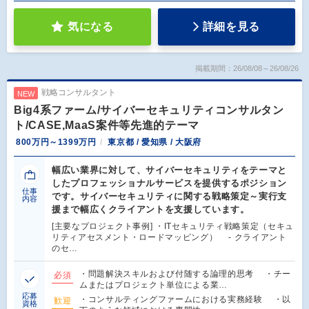
気になる
詳細を見る
掲載期間：26/08/08～26/08/26
戦略コンサルタント
NEW
Big4系ファーム/サイバーセキュリティコンサルタン
ト/CASE,MaaS案件等先進的テーマ
800万円～1399万円
東京都 / 愛知県 / 大阪府
幅広い業界に対して、サイバーセキュリティをテーマと
したプロフェッショナルサービスを提供するポジション
仕事
です。サイバーセキュリティに関する戦略策定～実行支
内容
援まで幅広くクライアントを支援しています。
[主要なプロジェクト事例] ・ITセキュリティ戦略策定（セキュ
リティアセスメント・ロードマッピング） - クライアント
のセ…
・問題解決スキルおよび付随する論理的思考 ・チー
必須
ムまたはプロジェクト単位による業…
応募
・コンサルティングファームにおける実務経験 ・以
歓迎
資格