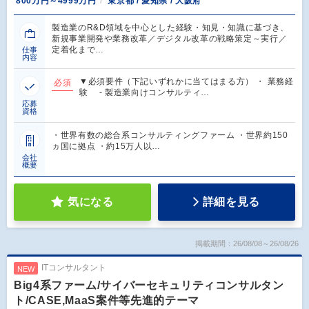
800万円～4999万円
東京都 / 愛知県 / 大阪府
製造業のR&D領域を中心とした経験・知見・知識に基づき、
新規事業開発や業務改革／デジタル改革の戦略策定～実行／
定着化まで…
仕事
内容
▼必須要件（下記いずれかに当てはまる方） ・ 業務経
必須
験 - 製造業向けコンサルティ…
応募
資格
・世界有数の総合系コンサルティングファーム ・世界約150
ヵ国に拠点 ・約15万人以…
会社
概要
気になる
詳細を見る
掲載期間：26/08/08～26/08/26
ITコンサルタント
NEW
Big4系ファーム/サイバーセキュリティコンサルタン
ト/CASE,MaaS案件等先進的テーマ