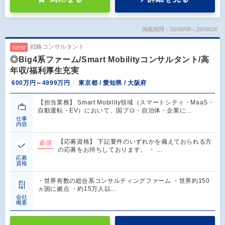
掲載期間：26/08/08～26/08/26
戦略コンサルタント
NEW
◎Big4系ファーム/Smart Mobilityコンサルタント/高
年収/福利厚生充実
600万円～4999万円
東京都 / 愛知県 / 大阪府
【担当業務】 Smart Mobility領域（スマートシティ・MaaS・
自動運転・EV）において、国プロ・自治体・企業に…
仕事
内容
【応募資格】 下記要件のいずれかを備えておられる方
必須
の応募をお待ちしております。 ・ …
応募
資格
・世界有数の総合系コンサルティングファーム ・世界約150
ヵ国に拠点 ・約15万人以…
会社
概要