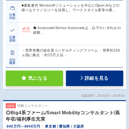
■募集要件 Microsoftソリューションを中心にOpen AIなどの
様々なテクノロジーを活用し、ワークスタイル変革や業…
仕事
内容
◆ Associate/Senior Associateは、以下のいずれかの
必須
経験…
応募
資格
・世界有数の総合系コンサルティングファーム ・世界約150
ヵ国に拠点 ・約15万人以…
会社
概要
気になる
詳細を見る
掲載期間：26/08/08～26/08/26
戦略コンサルタント
NEW
◎Big4系ファーム/Smart Mobilityコンサルタント/高
年収/福利厚生充実
800万円～4999万円
東京都 / 愛知県 / 大阪府