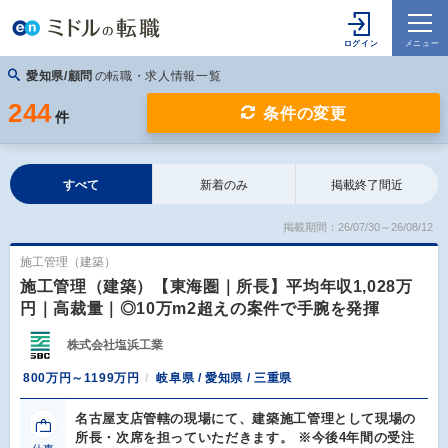
愛知県/顧問
の転職・求人情報一覧
244
条件の変更
件
すべて
新着のみ
掲載終了間近
掲載期間：26/07/30～26/08/12
施工管理（建築）
施工管理（建築）【東海圏｜所長】平均年収1,028万
円｜高裁量｜◎10万m2超えの案件で手腕を発揮
株式会社塩浜工業
800万円～1199万円
岐阜県 / 愛知県 / 三重県
名古屋支店管轄の現場にて、建築施工管理として現場の
所長・次席を担っていただきます。 ※今後4年間の受注