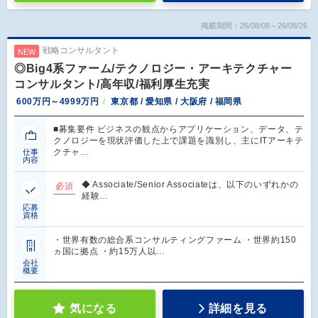
掲載期間：26/08/08～26/08/26
戦略コンサルタント
NEW
◎Big4系ファーム/テクノロジー・アーキテクチャー
コンサルタント/高年収/福利厚生充実
600万円～4999万円
東京都 / 愛知県 / 大阪府 / 福岡県
■募集要件 ビジネスの観点からアプリケーション、データ、テ
クノロジーを現状評価した上で課題を識別し、主にITアーキテ
クチャ…
仕事
内容
◆ Associate/Senior Associateは、以下のいずれかの
必須
経験…
応募
資格
・世界有数の総合系コンサルティングファーム ・世界約150
ヵ国に拠点 ・約15万人以…
会社
概要
気になる
詳細を見る