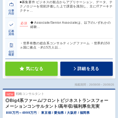
■募集要件 ビジネスの観点からアプリケーション、データ、テ
クノロジーを現状評価した上で課題を識別し、主にITアーキテ
クチャ…
仕事
内容
◆ Associate/Senior Associateは、以下のいずれかの
必須
経験…
応募
資格
・世界有数の総合系コンサルティングファーム ・世界約150
ヵ国に拠点 ・約15万人以…
会社
概要
気になる
詳細を見る
掲載期間：26/08/08～26/08/26
戦略コンサルタント
NEW
◎Big4系ファーム/フロントビジネストランスフォー
メーションコンサルタント/高年収/福利厚生充実
800万円～4999万円
東京都 / 愛知県 / 大阪府 / 福岡県