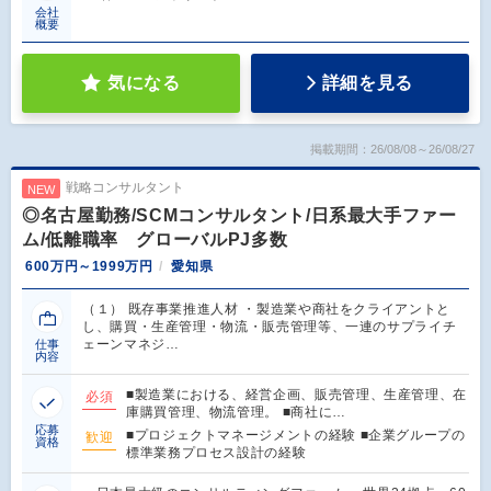
会社
概要
気になる
詳細を見る
掲載期間：26/08/08～26/08/27
戦略コンサルタント
NEW
◎名古屋勤務/SCMコンサルタント/日系最大手ファー
ム/低離職率 グローバルPJ多数
600万円～1999万円
愛知県
（１） 既存事業推進人材 ・製造業や商社をクライアントと
し、購買・生産管理・物流・販売管理等、一連のサプライチ
ェーンマネジ…
仕事
内容
■製造業における、経営企画、販売管理、生産管理、在
必須
庫購買管理、物流管理。 ■商社に…
応募
■プロジェクトマネージメントの経験 ■企業グループの
歓迎
資格
標準業務プロセス設計の経験