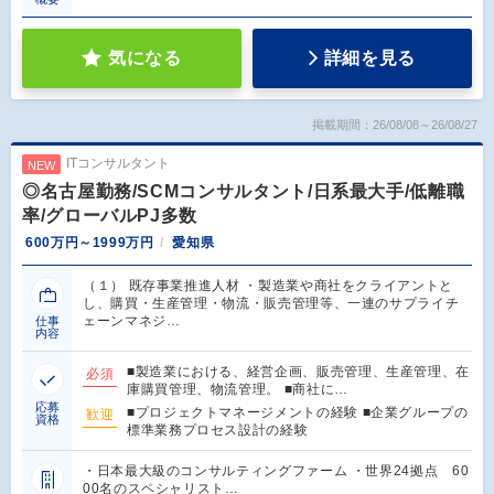
気になる
詳細を見る
掲載期間：26/08/08～26/08/27
ITコンサルタント
NEW
◎名古屋勤務/SCMコンサルタント/日系最大手/低離職
率/グローバルPJ多数
600万円～1999万円
愛知県
（１） 既存事業推進人材 ・製造業や商社をクライアントと
し、購買・生産管理・物流・販売管理等、一連のサプライチ
ェーンマネジ…
仕事
内容
■製造業における、経営企画、販売管理、生産管理、在
必須
庫購買管理、物流管理。 ■商社に…
応募
■プロジェクトマネージメントの経験 ■企業グループの
歓迎
資格
標準業務プロセス設計の経験
・日本最大級のコンサルティングファーム ・世界24拠点 60
00名のスペシャリスト…