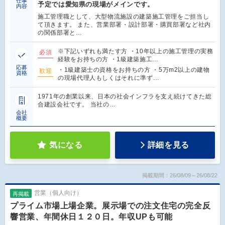
仕事
予定では愛知県の現場がメインです。
内容
施工管理職として、大型物流施設の建築施工管理をご担当し
て頂きます。 また、営業部署・設計部署・購買部署など社内
の関係部署と…
※下記いずれも満たす方 ・10年以上の施工管理の実務
必須
経験をお持ちの方 ・1級建築施工…
応募
・1級建築士の資格をお持ちの方 ・5万m2以上の建物
歓迎
資格
の現場代理人もしくはそれに準ず…
1971年の創業以来、日本の社会インフラを支え続けてきた総
合建設会社です。 当社の…
会社
概要
気になる
詳細を見る
掲載期間：26/08/09～26/08/22
営業（個人向け）
再掲載
プライム市場上場企業。展示場での注文住宅の完全反
響営業、年間休日１２０日。年収UPも可能