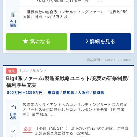
下のような領域における専門性 …
・世界有数の総合系コンサルティングファーム ・世界約150
ヵ国に拠点 ・約15万人以…
会社
概要
気になる
詳細を見る
掲載期間：26/08/08～26/08/29
ITコンサルタント
NEW
Big4系ファーム/製造業戦略ユニット/充実の研修制度/
福利厚生充実
800万円～1399万円
東京都 / 愛知県 / 大阪府 / 福岡県
製造業のクライアントへのコンサルティングサービスの提案
とサービス提供に特化したコンサルタントを募集 【担当業
務】 業界知識、…
仕事
内容
【必須（MUST）】 以下のいずれかのご経験、ご見識
必須
1.製造業企業に対する下記領域…