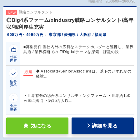
掲載期間：26/08/08～26/08/26
戦略コンサルタント
NEW
◎Big4系ファーム/xIndustry戦略コンサルタント/高年
収/福利厚生充実
600万円～4999万円
東京都 / 愛知県 / 大阪府 / 福岡県
■募集要件 当社内外の広範なステークホルダーと連携し、業界
共通 / 業界横断でのIT/Digitalテーマを探索、課題の設…
仕事
内容
◆ Associate/Senior Associateは、以下のいずれかの
必須
経験…
応募
資格
・世界有数の総合系コンサルティングファーム ・世界約150
ヵ国に拠点 ・約15万人以…
会社
概要
気になる
詳細を見る