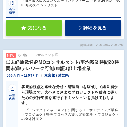
・日本最大級のコンサルティングファーム ・世界24拠点 60
00名のスペシャリスト…
会社
概要
気になる
詳細を見る
掲載期間：26/08/08～26/08/26
その他、コンサルタント系
NEW
◎未経験歓迎/PMOコンサルタント/平均残業時間20時
間未満/テレワーク可能/東証1部上場企業
600万円～1299万円
東京都 / 愛知県
客観的視点と柔軟な分析・処理能力を駆使して経営層か
ら現場まで、大小さまざまなプロジェクトを成功に導く
仕事
ための実行支援を遂行するミッションを掲げておりま
内容
す。
・プロジェクトマネジメントに関するコンサルティング業務
・プロジェクト管理プロセスの導入定着業務 ・プロジェクト
の全体計画立…