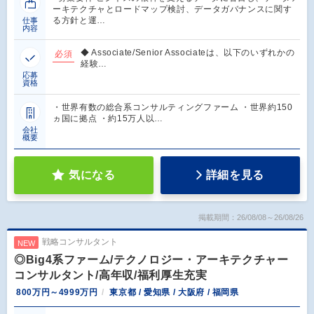
ーキテクチャとロードマップ検討、データガバナンスに関す
る方針と運…
仕事
内容
◆ Associate/Senior Associateは、以下のいずれかの
必須
経験…
応募
資格
・世界有数の総合系コンサルティングファーム ・世界約150
ヵ国に拠点 ・約15万人以…
会社
概要
気になる
詳細を見る
掲載期間：26/08/08～26/08/26
戦略コンサルタント
NEW
◎Big4系ファーム/テクノロジー・アーキテクチャー
コンサルタント/高年収/福利厚生充実
800万円～4999万円
東京都 / 愛知県 / 大阪府 / 福岡県