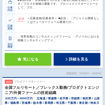
■業務内容： 実装経験からPMまで確実に経験を積んだプロマ
ネ／プロマネ候補の募集です。 プロジェクトマネージャーと
して、プロ…
仕事
内容
＜応募資格/応募条件＞ ■必須： ・アジャイル開発もし
必須
くはウォーターフォール開発での…
応募
資格
・世界有数のコンサルティングファーム ・アメリカにおける
戦略コンサルティングファ…
会社
概要
気になる
詳細を見る
掲載期間：26/08/07～26/08/25
プロダクトマネージャー
NEW
全国フルリモート／フレックス勤務/プロダクトエンジ
ニア/外資ファームの技術組織
600万円～4999万円
北海道 / 青森県 / 岩手県 / 宮城県 / 秋田県 / 山形
県 / 福島県 / 茨城県 / 栃木県 / 群馬県 / 埼玉県 / 千葉県 / 東京都 / 神奈川