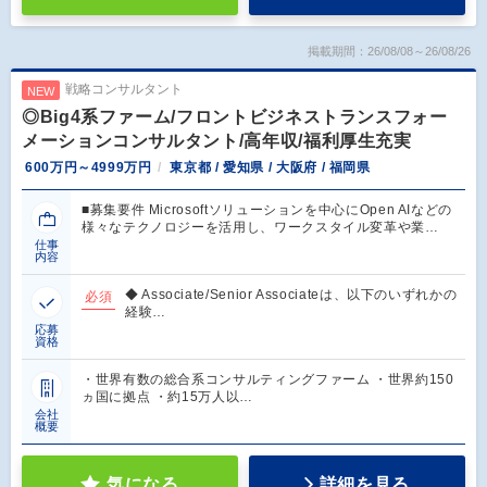
掲載期間：26/08/08～26/08/26
戦略コンサルタント
NEW
◎Big4系ファーム/フロントビジネストランスフォー
メーションコンサルタント/高年収/福利厚生充実
600万円～4999万円
東京都 / 愛知県 / 大阪府 / 福岡県
■募集要件 Microsoftソリューションを中心にOpen AIなどの
様々なテクノロジーを活用し、ワークスタイル変革や業…
仕事
内容
◆ Associate/Senior Associateは、以下のいずれかの
必須
経験…
応募
資格
・世界有数の総合系コンサルティングファーム ・世界約150
ヵ国に拠点 ・約15万人以…
会社
概要
気になる
詳細を見る