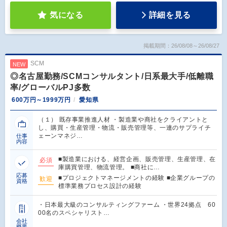
気になる
詳細を見る
掲載期間：26/08/08～26/08/27
SCM
NEW
◎名古屋勤務/SCMコンサルタント/日系最大手/低離職
率/グローバルPJ多数
600万円～1999万円
愛知県
（１） 既存事業推進人材 ・製造業や商社をクライアントと
し、購買・生産管理・物流・販売管理等、一連のサプライチ
ェーンマネジ…
仕事
内容
■製造業における、経営企画、販売管理、生産管理、在
必須
庫購買管理、物流管理。 ■商社に…
応募
■プロジェクトマネージメントの経験 ■企業グループの
歓迎
資格
標準業務プロセス設計の経験
・日本最大級のコンサルティングファーム ・世界24拠点 60
00名のスペシャリスト…
会社
概要