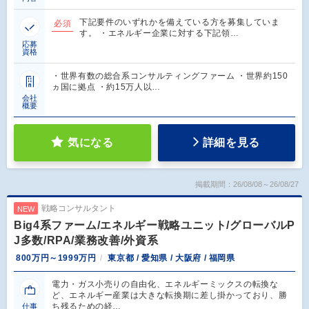
下記要件のいずれかを備えている方を募集していま
必須
す。 ・エネルギー企業に対する下記領…
応募
資格
・世界有数の総合系コンサルティングファーム ・世界約150
ヵ国に拠点 ・約15万人以…
会社
概要
気になる
詳細を見る
掲載期間：26/08/08～26/08/27
戦略コンサルタント
NEW
Big4系ファーム/エネルギー戦略ユニット/グローバルP
J多数/RPA/業務改善/外資系
800万円～1999万円
東京都 / 愛知県 / 大阪府 / 福岡県
電力・ガス小売りの自由化、エネルギーミックスの転換な
ど、エネルギー産業は大きな転換期に差し掛かっており、勝
ち残るための経…
仕事