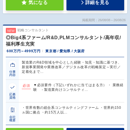
気になる
詳細を見る
掲載期間：26/08/08～26/08/26
戦略コンサルタント
NEW
◎Big4系ファーム/R&D,PLMコンサルタント/高年収/
福利厚生充実
600万円～4999万円
東京都 / 愛知県 / 大阪府
製造業のR&D領域を中心とした経験・知見・知識に基づき、
新規事業開発や業務改革／デジタル改革の戦略策定～実行／
定着化まで…
仕事
内容
▼必須要件（下記いずれかに当てはまる方） ・ 業務経
必須
験 - 製造業向けコンサルティ…
応募
資格
・世界有数の総合系コンサルティングファーム ・世界約150
ヵ国に拠点 ・約15万人以…
会社
概要