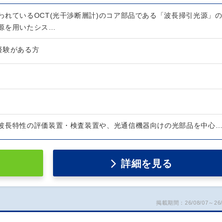
われているOCT(光干渉断層計)のコア部品である「波長掃引光源」
源を用いたシス…
経験がある方
波長特性の評価装置・検査装置や、光通信機器向けの光部品を中心
詳細を見る
掲載期間：26/08/07～26/