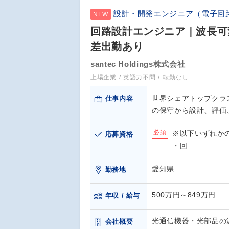
設計・開発エンジニア（電子回
NEW
回路設計エンジニア｜波長可
差出勤あり
santec Holdings株式会社
上場企業
英語力不問
転勤なし
世界シェアトップクラ
仕事内容
の保守から設計、評価
必須
※以下いずれか
応募資格
・回…
愛知県
勤務地
500万円～849万円
年収 / 給与
光通信機器・光部品の
会社概要