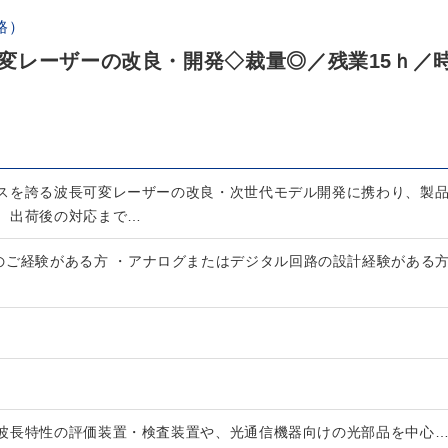
路）
変レーザーの改良・開発◇裁量◎／残業15ｈ／
スを誇る波長可変レーザーの改良・次世代モデル開発に携わり、製
、出荷後の対応まで…
のご経験がある方 ・アナログまたはデジタル回路の設計経験がある
波長特性の評価装置・検査装置や、光通信機器向けの光部品を中心