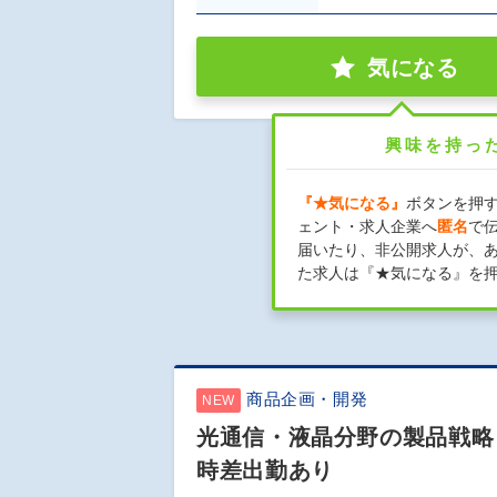
気になる
興味を持っ
『★気になる』
ボタンを押
ェント・求人企業へ
匿名
で
届いたり、非公開求人が、
た求人は『★気になる』を
商品企画・開発
NEW
光通信・液晶分野の製品戦略
時差出勤あり