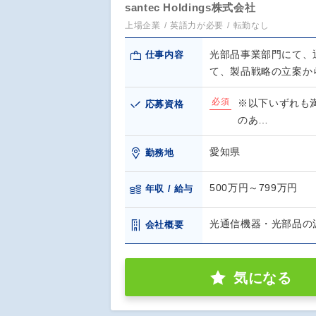
santec Holdings株式会社
上場企業
英語力が必要
転勤なし
光部品事業部門にて、
仕事内容
て、製品戦略の立案か
必須
※以下いずれも
応募資格
のあ…
愛知県
勤務地
500万円～799万円
年収 / 給与
光通信機器・光部品の
会社概要
気になる