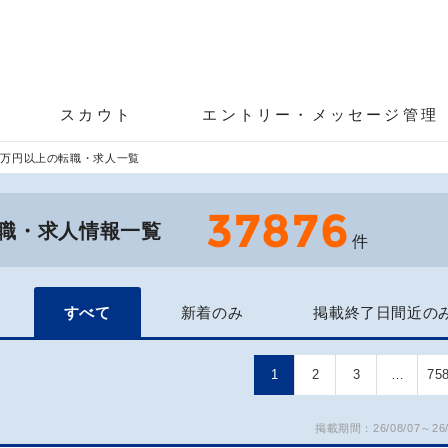
スカウト
エントリー・メッセージ管理
0万円以上の転職・求人一覧
37876
転職・求人情報一覧
件
すべて
新着のみ
掲載終了日間近の
1
2
3
…
75
掲載期間：26/08/07～26/