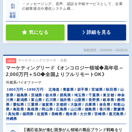
・メッセージング、音声、認証を中核サービスとして、企業
の顧客接点や通信システム構…
会社
概要
気になる
詳細を見る
掲載期間：26/08/06～26/08/19
マーケティングリサーチ・分析
NEW
マーケティングリード《オンコロジー領域◆高年収～
2,000万円＋SO◆全国よりフルリモートOK》
外資系バイオファーマ
1800万円～1999万円
北海道 / 青森県 / 岩手県 / 宮城県 / 秋田県 / 山
形県 / 福島県 / 茨城県 / 栃木県 / 群馬県 / 埼玉県 / 千葉県 / 東京都 / 神奈
川県 / 新潟県 / 富山県 / 石川県 / 福井県 / 山梨県 / 長野県 / 岐阜県 / 静岡
県 / 愛知県 / 三重県 / 滋賀県 / 京都府 / 大阪府 / 兵庫県 / 奈良県 / 和歌山
県 / 鳥取県 / 島根県 / 岡山県 / 広島県 / 山口県 / 徳島県 / 香川県 / 愛媛県
/ 高知県 / 福岡県 / 佐賀県 / 長崎県 / 熊本県 / 大分県 / 宮崎県 / 鹿児島県 /
沖縄県
【適応追加が進む固形がん領域の製品ブランド戦略をリ