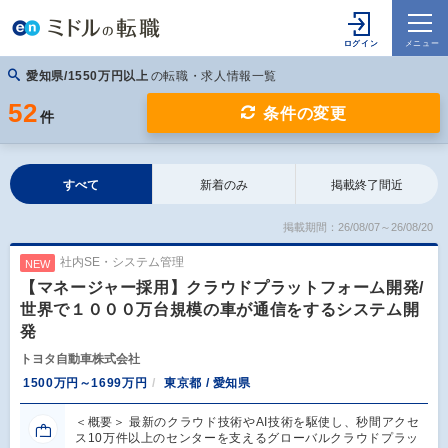
愛知県/1550万円以上
の転職・求人情報一覧
52
条件の変更
件
すべて
新着のみ
掲載終了間近
掲載期間：26/08/07～26/08/20
社内SE・システム管理
NEW
【マネージャー採用】クラウドプラットフォーム開発/
世界で１０００万台規模の車が通信をするシステム開
発
トヨタ自動車株式会社
1500万円～1699万円
東京都 / 愛知県
＜概要＞ 最新のクラウド技術やAI技術を駆使し、秒間アクセ
ス10万件以上のセンターを支えるグローバルクラウドプラッ