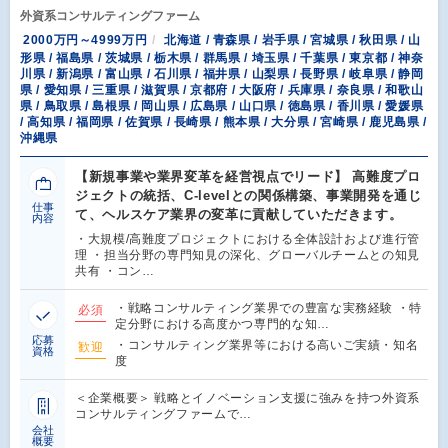
外資系コンサルティングファーム
2000万円～4999万円
北海道 / 青森県 / 岩手県 / 宮城県 / 秋田県 / 山
形県 / 福島県 / 茨城県 / 栃木県 / 群馬県 / 埼玉県 / 千葉県 / 東京都 / 神奈
川県 / 新潟県 / 富山県 / 石川県 / 福井県 / 山梨県 / 長野県 / 岐阜県 / 静岡
県 / 愛知県 / 三重県 / 滋賀県 / 京都府 / 大阪府 / 兵庫県 / 奈良県 / 和歌山
県 / 鳥取県 / 島根県 / 岡山県 / 広島県 / 山口県 / 徳島県 / 香川県 / 愛媛県
/ 高知県 / 福岡県 / 佐賀県 / 長崎県 / 熊本県 / 大分県 / 宮崎県 / 鹿児島県 /
沖縄県
【新規事業や業界変革を経営視点でリード】 高難度プロ
ジェクトの統括、C-levelとの関係構築、事業開発を通じ
仕事
て、ヘルスケア業界の変革に貢献していただきます。
内容
・大規模/高難度プロジェクトにおける全体設計および進行管
理 ・担当分野の専門知見の深化、グローバルチームとの知見
共有 ・コン…
・戦略コンサルティング業界での豊富な実務経験 ・特
必須
定分野における高度かつ専門的な知…
応募
・コンサルティング業界等における高いご実績・知名
歓迎
資格
度
＜企業概要＞ 戦略とイノベーション支援に強みを持つ外資系
コンサルティングファームで…
会社
概要