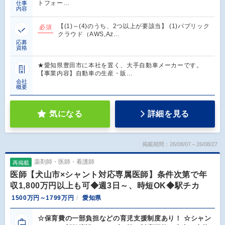
トフォー…
仕事
内容
【(1)～(4)のうち、2つ以上が要該当】 (1)パブリック
必須
クラウド（AWS,Az…
応募
資格
★愛知県豊田市に本社を置く、大手自動車メーカーです。
【事業内容】自動車の生産・販…
会社
概要
気になる
詳細を見る
掲載期間：26/08/07～26/08/27
薬剤師・医師・看護師
再掲載
医師【犬山市×シャント対応専属医師】条件次第で年
収1,800万円以上も可◆週3日～、時短OK◆駅チカ
1500万円～1799万円
愛知県
☆保育費の一部負担などの育児支援制度あり！ ☆シャン