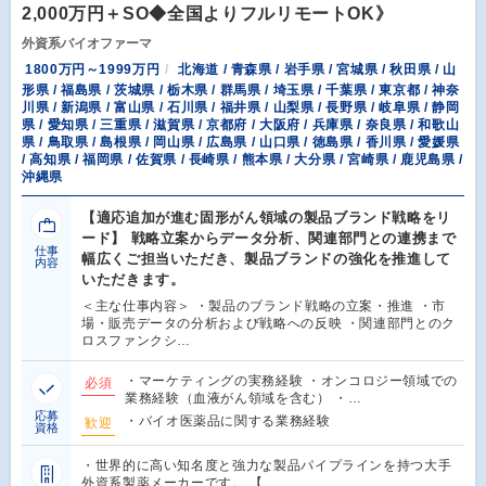
2,000万円＋SO◆全国よりフルリモートOK》
外資系バイオファーマ
1800万円～1999万円
北海道 / 青森県 / 岩手県 / 宮城県 / 秋田県 / 山
形県 / 福島県 / 茨城県 / 栃木県 / 群馬県 / 埼玉県 / 千葉県 / 東京都 / 神奈
川県 / 新潟県 / 富山県 / 石川県 / 福井県 / 山梨県 / 長野県 / 岐阜県 / 静岡
県 / 愛知県 / 三重県 / 滋賀県 / 京都府 / 大阪府 / 兵庫県 / 奈良県 / 和歌山
県 / 鳥取県 / 島根県 / 岡山県 / 広島県 / 山口県 / 徳島県 / 香川県 / 愛媛県
/ 高知県 / 福岡県 / 佐賀県 / 長崎県 / 熊本県 / 大分県 / 宮崎県 / 鹿児島県 /
沖縄県
【適応追加が進む固形がん領域の製品ブランド戦略をリ
ード】 戦略立案からデータ分析、関連部門との連携まで
仕事
幅広くご担当いただき、製品ブランドの強化を推進して
内容
いただきます。
＜主な仕事内容＞ ・製品のブランド戦略の立案・推進 ・市
場・販売データの分析および戦略への反映 ・関連部門とのク
ロスファンクシ…
・マーケティングの実務経験 ・オンコロジー領域での
必須
業務経験（血液がん領域を含む） ・…
応募
・バイオ医薬品に関する業務経験
歓迎
資格
・世界的に高い知名度と強力な製品パイプラインを持つ大手
外資系製薬メーカーです。 【…