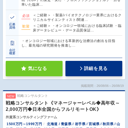
率いた臨床…
＜ご経験＞ ・製薬/バイオテクノロジー業界におけるク
必須
リニカルサイエンティスト/関連…
応募
＜ご経験＞ ・オンコロジー領域における臨床試験 ・臨
歓迎
資格
床データレビュー・データ品質保証…
・オンコロジー領域における革新的な治療法の創出を目指
し、最先端の研究開発を推進し…
会社
概要
気になる
詳細を見る
掲載期間：26/08/06～26/08/19
戦略コンサルタント
NEW
戦略コンサルタント《マネージャーレベル◆高年収～
2,000万円◆日本全国からフルリモートOK》
外資系コンサルティングファーム
1500万円～1999万円
北海道 / 青森県 / 岩手県 / 宮城県 / 秋田県 / 山