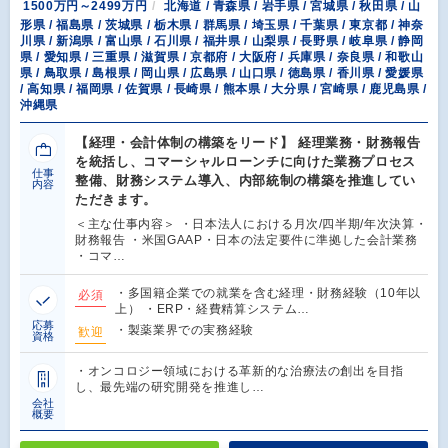
1500万円～2499万円
北海道 / 青森県 / 岩手県 / 宮城県 / 秋田県 / 山
形県 / 福島県 / 茨城県 / 栃木県 / 群馬県 / 埼玉県 / 千葉県 / 東京都 / 神奈
川県 / 新潟県 / 富山県 / 石川県 / 福井県 / 山梨県 / 長野県 / 岐阜県 / 静岡
県 / 愛知県 / 三重県 / 滋賀県 / 京都府 / 大阪府 / 兵庫県 / 奈良県 / 和歌山
県 / 鳥取県 / 島根県 / 岡山県 / 広島県 / 山口県 / 徳島県 / 香川県 / 愛媛県
/ 高知県 / 福岡県 / 佐賀県 / 長崎県 / 熊本県 / 大分県 / 宮崎県 / 鹿児島県 /
沖縄県
【経理・会計体制の構築をリード】 経理業務・財務報告
を統括し、コマーシャルローンチに向けた業務プロセス
仕事
整備、財務システム導入、内部統制の構築を推進してい
内容
ただきます。
＜主な仕事内容＞ ・日本法人における月次/四半期/年次決算・
財務報告 ・米国GAAP・日本の法定要件に準拠した会計業務
・コマ…
・多国籍企業での就業を含む経理・財務経験（10年以
必須
上） ・ERP・経費精算システム…
応募
・製薬業界での実務経験
歓迎
資格
・オンコロジー領域における革新的な治療法の創出を目指
し、最先端の研究開発を推進し…
会社
概要