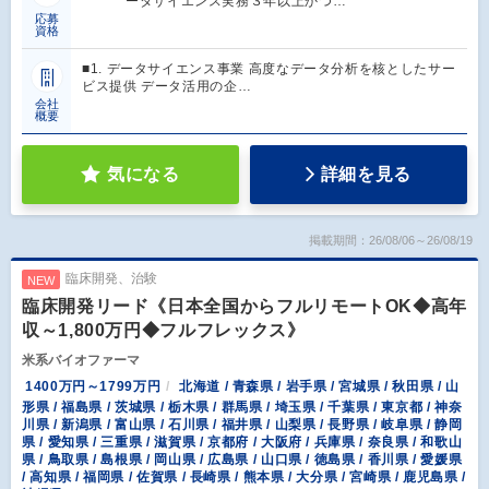
ータサイエンス実務３年以上かつ…
応募
資格
■1. データサイエンス事業 高度なデータ分析を核としたサー
ビス提供 データ活用の企…
会社
概要
気になる
詳細を見る
掲載期間：26/08/06～26/08/19
臨床開発、治験
NEW
臨床開発リード《日本全国からフルリモートOK◆高年
収～1,800万円◆フルフレックス》
米系バイオファーマ
1400万円～1799万円
北海道 / 青森県 / 岩手県 / 宮城県 / 秋田県 / 山
形県 / 福島県 / 茨城県 / 栃木県 / 群馬県 / 埼玉県 / 千葉県 / 東京都 / 神奈
川県 / 新潟県 / 富山県 / 石川県 / 福井県 / 山梨県 / 長野県 / 岐阜県 / 静岡
県 / 愛知県 / 三重県 / 滋賀県 / 京都府 / 大阪府 / 兵庫県 / 奈良県 / 和歌山
県 / 鳥取県 / 島根県 / 岡山県 / 広島県 / 山口県 / 徳島県 / 香川県 / 愛媛県
/ 高知県 / 福岡県 / 佐賀県 / 長崎県 / 熊本県 / 大分県 / 宮崎県 / 鹿児島県 /