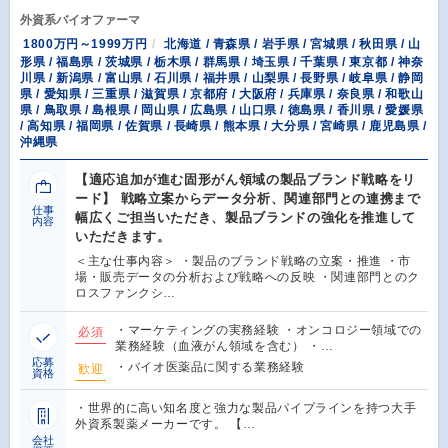
外資系バイオファーマ
1800万円～1999万円
北海道 / 青森県 / 岩手県 / 宮城県 / 秋田県 / 山
形県 / 福島県 / 茨城県 / 栃木県 / 群馬県 / 埼玉県 / 千葉県 / 東京都 / 神奈
川県 / 新潟県 / 富山県 / 石川県 / 福井県 / 山梨県 / 長野県 / 岐阜県 / 静岡
県 / 愛知県 / 三重県 / 滋賀県 / 京都府 / 大阪府 / 兵庫県 / 奈良県 / 和歌山
県 / 鳥取県 / 島根県 / 岡山県 / 広島県 / 山口県 / 徳島県 / 香川県 / 愛媛県
/ 高知県 / 福岡県 / 佐賀県 / 長崎県 / 熊本県 / 大分県 / 宮崎県 / 鹿児島県 /
沖縄県
【適応追加が進む固形がん領域の製品ブランド戦略をリ
ード】 戦略立案からデータ分析、関連部門との連携まで
仕事
幅広くご担当いただき、製品ブランドの強化を推進して
内容
いただきます。
＜主な仕事内容＞ ・製品のブランド戦略の立案・推進 ・市
場・販売データの分析および戦略への反映 ・関連部門とのク
ロスファンクシ…
・マーケティングの実務経験 ・オンコロジー領域での
必須
業務経験（血液がん領域を含む） ・…
応募
・バイオ医薬品に関する業務経験
歓迎
資格
・世界的に高い知名度と強力な製品パイプラインを持つ大手
外資系製薬メーカーです。 【…
会社