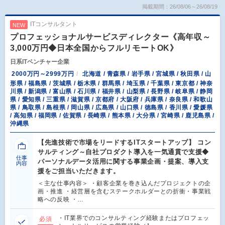
掲載期間：26/08/06～26/08/19
ITコンサルタント
NEW
プロフェッショナルサービスディレクター《高年収～
3,000万円◆日本全国からフルリモートOK》
日系ITベンチャー企業
2000万円～2999万円
北海道 / 青森県 / 岩手県 / 宮城県 / 秋田県 / 山
形県 / 福島県 / 茨城県 / 栃木県 / 群馬県 / 埼玉県 / 千葉県 / 東京都 / 神奈
川県 / 新潟県 / 富山県 / 石川県 / 福井県 / 山梨県 / 長野県 / 岐阜県 / 静岡
県 / 愛知県 / 三重県 / 滋賀県 / 京都府 / 大阪府 / 兵庫県 / 奈良県 / 和歌山
県 / 鳥取県 / 島根県 / 岡山県 / 広島県 / 山口県 / 徳島県 / 香川県 / 愛媛県
/ 高知県 / 福岡県 / 佐賀県 / 長崎県 / 熊本県 / 大分県 / 宮崎県 / 鹿児島県 /
沖縄県
【先進技術で市場をリードするITスタートアップ】 コン
サルティング～自社プロダクト導入を一気通貫で支援◆
仕事
パーソナルデータ活用に関する事業企画・提案、導入支
内容
援をご担当いただきます。
＜主な仕事内容＞ ・顧客企業を巻き込んだプロジェクトの企
画・推進 ・経営層を含むステークホルダーとの折衝・事業戦
略への反映 ・…
・IT業界でのコンサルティング経験またはプロフェッ
必須