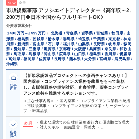
薬事
NEW
市販後薬事部 アソシエイトディレクター《高年収～2,
200万円◆日本全国からフルリモートOK》
外資系製薬会社
1400万円～2499万円
北海道 / 青森県 / 岩手県 / 宮城県 / 秋田県 / 山
形県 / 福島県 / 茨城県 / 栃木県 / 群馬県 / 埼玉県 / 千葉県 / 東京都 / 神奈
川県 / 新潟県 / 富山県 / 石川県 / 福井県 / 山梨県 / 長野県 / 岐阜県 / 静岡
県 / 愛知県 / 三重県 / 滋賀県 / 京都府 / 大阪府 / 兵庫県 / 奈良県 / 和歌山
県 / 鳥取県 / 島根県 / 岡山県 / 広島県 / 山口県 / 徳島県 / 香川県 / 愛媛県
/ 高知県 / 福岡県 / 佐賀県 / 長崎県 / 熊本県 / 大分県 / 宮崎県 / 鹿児島県 /
沖縄県
【新規承認製品プロジェクトへの参画チャンスあり！】
国内薬事・コンプライアンス業務を裁量をもって統括
仕事
し、市販後戦略や規制対応、査察管理、薬事コンプライ
内容
アンス維持を推進するポジションです。
＜主な仕事内容＞ ・国内薬事・コンプライアンス業務の統括
・市販後薬事・コンプライアンス戦略の立案・リーダーシッ
プ ・医薬品規…
・迅速な環境での自律的業務遂行力と優先順位管理力
必須
・対人スキル ・組織運営・調整力 ・…
応募
資格