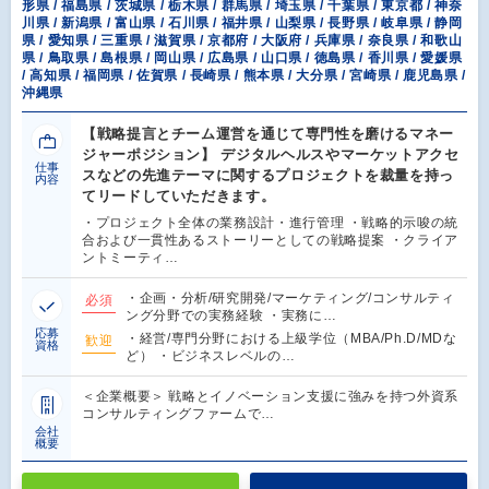
形県 / 福島県 / 茨城県 / 栃木県 / 群馬県 / 埼玉県 / 千葉県 / 東京都 / 神奈
川県 / 新潟県 / 富山県 / 石川県 / 福井県 / 山梨県 / 長野県 / 岐阜県 / 静岡
県 / 愛知県 / 三重県 / 滋賀県 / 京都府 / 大阪府 / 兵庫県 / 奈良県 / 和歌山
県 / 鳥取県 / 島根県 / 岡山県 / 広島県 / 山口県 / 徳島県 / 香川県 / 愛媛県
/ 高知県 / 福岡県 / 佐賀県 / 長崎県 / 熊本県 / 大分県 / 宮崎県 / 鹿児島県 /
沖縄県
【戦略提言とチーム運営を通じて専門性を磨けるマネー
ジャーポジション】 デジタルヘルスやマーケットアクセ
仕事
スなどの先進テーマに関するプロジェクトを裁量を持っ
内容
てリードしていただきます。
・プロジェクト全体の業務設計・進行管理 ・戦略的示唆の統
合および一貫性あるストーリーとしての戦略提案 ・クライア
ントミーティ…
・企画・分析/研究開発/マーケティング/コンサルティ
必須
ング分野での実務経験 ・実務に…
応募
・経営/専門分野における上級学位（MBA/Ph.D/MDな
歓迎
資格
ど） ・ビジネスレベルの…
＜企業概要＞ 戦略とイノベーション支援に強みを持つ外資系
コンサルティングファームで…
会社
概要