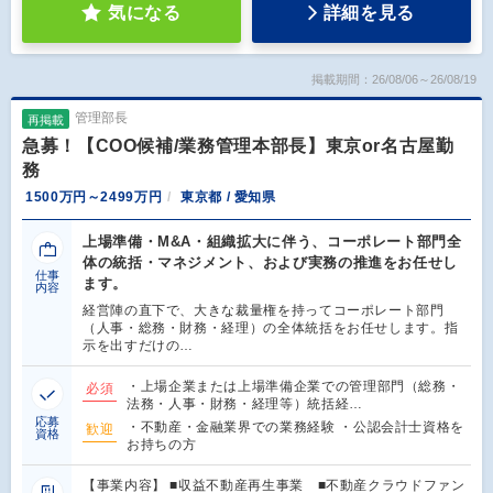
気になる
詳細を見る
掲載期間：26/08/06～26/08/19
管理部長
再掲載
急募！【COO候補/業務管理本部長】東京or名古屋勤
務
1500万円～2499万円
東京都 / 愛知県
上場準備・M&A・組織拡大に伴う、コーポレート部門全
体の統括・マネジメント、および実務の推進をお任せし
仕事
ます。
内容
経営陣の直下で、大きな裁量権を持ってコーポレート部門
（人事・総務・財務・経理）の全体統括をお任せします。指
示を出すだけの…
・上場企業または上場準備企業での管理部門（総務・
必須
法務・人事・財務・経理等）統括経…
応募
・不動産・金融業界での業務経験 ・公認会計士資格を
歓迎
資格
お持ちの方
【事業内容】 ■収益不動産再生事業 ■不動産クラウドファン