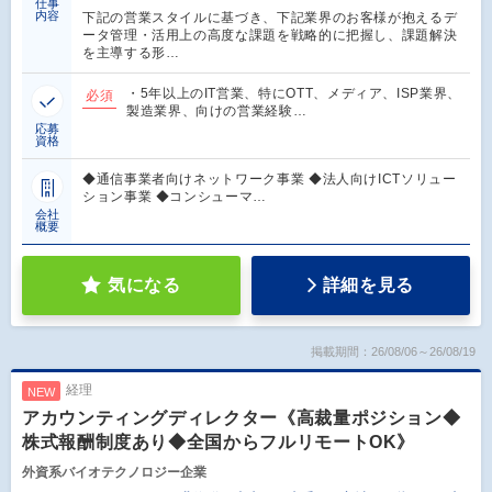
仕事
内容
下記の営業スタイルに基づき、下記業界のお客様が抱えるデ
ータ管理・活用上の高度な課題を戦略的に把握し、課題解決
を主導する形…
・5年以上のIT営業、特にOTT、メディア、ISP業界、
必須
製造業界、向けの営業経験…
応募
資格
◆通信事業者向けネットワーク事業 ◆法人向けICTソリュー
ション事業 ◆コンシューマ…
会社
概要
気になる
詳細を見る
掲載期間：26/08/06～26/08/19
経理
NEW
アカウンティングディレクター《高裁量ポジション◆
株式報酬制度あり◆全国からフルリモートOK》
外資系バイオテクノロジー企業