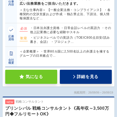
仕事
広い法務業務をご担当いただきます。
内容
＜主な仕事内容＞ 【一般企業法務・コンプライアンス】 ・各
種契約の交渉支援および作成 ・独占禁止法、下請法、個人情
報保護法など…
・日本法弁護士資格 ・日常会話レベルの英語力 ・その
必須
他上記業務に必要な経験やスキル
応募
・ビジネスレベルでの英語力（TOEIC800点目安/読み
歓迎
資格
書き、会話） ・プロジェク…
＜企業概要＞ ・世界80カ国に2,500名以上の弁護士を擁する
グループの日本拠点で…
会社
概要
気になる
詳細を見る
掲載期間：26/08/06～26/08/19
戦略コンサルタント
NEW
プリンシパル 戦略コンサルタント《高年収～3,500万
円◆フルリモートOK》