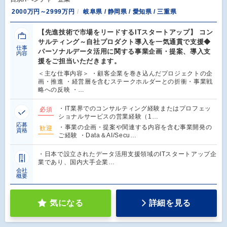
2000万円～2999万円
岐阜県 / 静岡県 / 愛知県 / 三重県
【先進技術で市場をリードするITスタートアップ】 コン
サルティング～自社プロダクト導入を一気通貫で支援◆
仕事
パーソナルデータ活用に関する事業企画・提案、導入支
内容
援をご担当いただきます。
＜主な仕事内容＞ ・顧客企業を巻き込んだプロジェクトの企
画・推進 ・経営層を含むステークホルダーとの折衝・事業戦
略への反映 ・…
・IT業界でのコンサルティング経験またはプロフェッ
必須
ショナルサービスの営業経験（1…
応募
・事業の企画・提案や関連する内容を含む事業開発の
歓迎
資格
ご経験 ・Data＆AI/Secu…
・日本で設立されたデータ活用支援領域のITスタートアップ企
業であり、国内大手企業…
会社
概要
気になる
詳細を見る