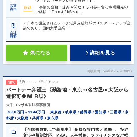
ショナルサービスの営業経験（1…
応募
・事業の企画・提案や関連する内容を含む事業開発の
歓迎
資格
ご経験 ・Data＆AI/Secu…
・日本で設立されたデータ活用支援領域のITスタートアップ企
業であり、国内大手企業…
会社
概要
気になる
詳細を見る
掲載期間：26/08/06～26/08/19
法務・コンプライアンス
NEW
パートナー弁護士《勤務地：東京or名古屋or大阪から
選択可◆WLB◎》
大手コンサル系法律事務所
2000万円～4999万円
東京都 / 岐阜県 / 静岡県 / 愛知県 / 三重県 / 京
都府 / 大阪府 / 兵庫県 / 奈良県
【全国複数拠点で募集中】 多様な専門家と連携し、契約
交渉や規制対応、M&A、人事労務、ファイナンスなど幅