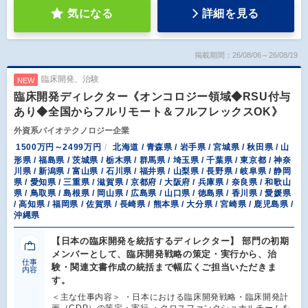
気になる
詳細を見る
掲載期間：26/08/06～26/08/19
臨床開発、治験
NEW
臨床開発ディレクター《オンコロジー領域◆RSU付与
あり◆全国からフルリモート＆フルフレックスOK》
外資系バイオテクノロジー企業
1500万円～2499万円
北海道 / 青森県 / 岩手県 / 宮城県 / 秋田県 / 山
形県 / 福島県 / 茨城県 / 栃木県 / 群馬県 / 埼玉県 / 千葉県 / 東京都 / 神奈
川県 / 新潟県 / 富山県 / 石川県 / 福井県 / 山梨県 / 長野県 / 岐阜県 / 静岡
県 / 愛知県 / 三重県 / 滋賀県 / 京都府 / 大阪府 / 兵庫県 / 奈良県 / 和歌山
県 / 鳥取県 / 島根県 / 岡山県 / 広島県 / 山口県 / 徳島県 / 香川県 / 愛媛県
/ 高知県 / 福岡県 / 佐賀県 / 長崎県 / 熊本県 / 大分県 / 宮崎県 / 鹿児島県 /
沖縄県
【日本の臨床開発を統括するディレクター】 部門の初期
メンバーとして、臨床開発戦略の策定・実行から、治
仕事
験・関連文書作成の統括まで幅広くご担当いただきま
内容
す。
＜主な仕事内容＞ ・日本における臨床開発戦略・臨床開発計
画（CDP）の策定・実行 ・クロスファンクショナルチームを