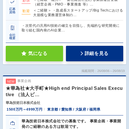
必須
（経営企画・PMO・事業推進 等）…
応募
＜ご経験＞ ・急成長スタートアップ/Big Techにおける
歓迎
資格
大規模な業務運営体制の…
・次世代の汎用AI技術の確立を目指し、先端的な研究開発に
取り組む国内発のAI企業…
会社
概要
気になる
詳細を見る
掲載期間：26/08/06～26/08/19
事業企画
NEW
★華為社★大手町★High end Principal Sales Execu
tive （法人ビ…
華為技術日本株式会社
1500万円～4999万円
東京都 / 愛知県 / 大阪府 / 福岡県
華為技術日本株式会社での募集です。 事業企画・事業開
発のご経験のある方は歓迎です。