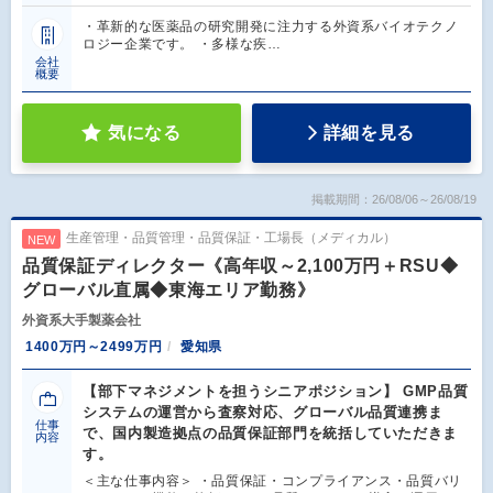
・革新的な医薬品の研究開発に注力する外資系バイオテクノ
ロジー企業です。 ・多様な疾…
会社
概要
気になる
詳細を見る
掲載期間：26/08/06～26/08/19
生産管理・品質管理・品質保証・工場長（メディカル）
NEW
品質保証ディレクター《高年収～2,100万円＋RSU◆
グローバル直属◆東海エリア勤務》
外資系大手製薬会社
1400万円～2499万円
愛知県
【部下マネジメントを担うシニアポジション】 GMP品質
システムの運営から査察対応、グローバル品質連携ま
仕事
で、国内製造拠点の品質保証部門を統括していただきま
内容
す。
＜主な仕事内容＞ ・品質保証・コンプライアンス・品質バリ