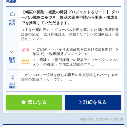
沖縄県
【幅広い薬剤・複数の開発プロジェクトをリード】 グロ
ーバル戦略に基づき、製品の薬事申請から承認・償還ま
仕事
でを推進していただきます。
内容
＜主な仕事内容＞ ・グローバル計画を基にした国内臨床開発
計画の策定 ・臨床開発計画・試験デザインへの国内臨床・医
学的インプッ…
＜ご経験＞ ・バイオ医薬品業界における臨床開発（5
必須
年以上) ・臨床開発プロジェクトの…
応募
＜ご経験＞ ・部門横断での製品ライフサイクルマネジ
歓迎
資格
メントの推進 ・早期臨床試験のマネ…
・オンコロジー領域をはじめ複数の重点領域をカバーする米
国発の製薬メーカーです。 ・…
会社
概要
気になる
詳細を見る
掲載期間：26/08/06～26/08/19