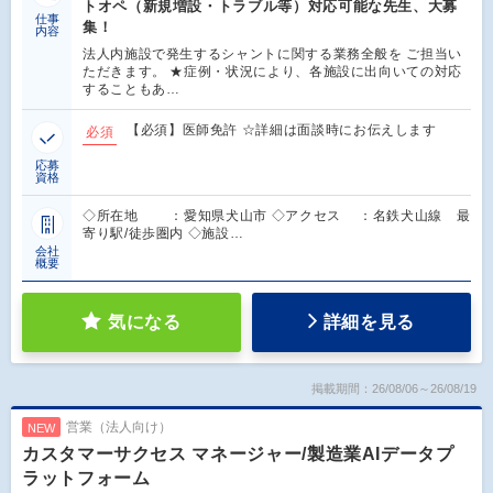
トオペ（新規増設・トラブル等）対応可能な先生、大募
仕事
集！
内容
法人内施設で発生するシャントに関する業務全般を ご担当い
ただきます。 ★症例・状況により、各施設に出向いての対応
することもあ…
【必須】医師免許 ☆詳細は面談時にお伝えします
必須
応募
資格
◇所在地 ：愛知県犬山市 ◇アクセス ：名鉄犬山線 最
寄り駅/徒歩圏内 ◇施設…
会社
概要
気になる
詳細を見る
掲載期間：26/08/06～26/08/19
営業（法人向け）
NEW
カスタマーサクセス マネージャー/製造業AIデータプ
ラットフォーム