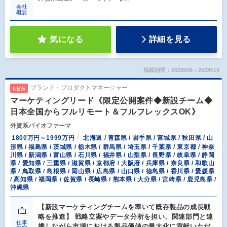
会社
概要
気になる
詳細を見る
掲載期間：26/08/06～26/08/19
ブランド・プロダクトマネージャー
NEW
マーケティングリード《限定公開案件◆新設チーム◆
日本全国からフルリモート＆フルフレックスOK》
外資系バイオファーマ
1800万円～1999万円
北海道 / 青森県 / 岩手県 / 宮城県 / 秋田県 / 山
形県 / 福島県 / 茨城県 / 栃木県 / 群馬県 / 埼玉県 / 千葉県 / 東京都 / 神奈
川県 / 新潟県 / 富山県 / 石川県 / 福井県 / 山梨県 / 長野県 / 岐阜県 / 静岡
県 / 愛知県 / 三重県 / 滋賀県 / 京都府 / 大阪府 / 兵庫県 / 奈良県 / 和歌山
県 / 鳥取県 / 島根県 / 岡山県 / 広島県 / 山口県 / 徳島県 / 香川県 / 愛媛県
/ 高知県 / 福岡県 / 佐賀県 / 長崎県 / 熊本県 / 大分県 / 宮崎県 / 鹿児島県 /
沖縄県
【新設マーケティングチームを率いて既存製品の成長戦
略を推進】 戦略立案やデータ分析を担い、関連部門と連
仕事
携しながら市場における製品価値の最大化に貢献いただ