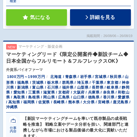
概要
気になる
詳細を見る
掲載期間：26/08/06～26/08/19
マーケティング・販促企画
NEW
マーケティングリード《限定公開案件◆新設チーム◆
日本全国からフルリモート＆フルフレックスOK》
外資系バイオファーマ
1800万円～1999万円
北海道 / 青森県 / 岩手県 / 宮城県 / 秋田県 / 山
形県 / 福島県 / 茨城県 / 栃木県 / 群馬県 / 埼玉県 / 千葉県 / 東京都 / 神奈
川県 / 新潟県 / 富山県 / 石川県 / 福井県 / 山梨県 / 長野県 / 岐阜県 / 静岡
県 / 愛知県 / 三重県 / 滋賀県 / 京都府 / 大阪府 / 兵庫県 / 奈良県 / 和歌山
県 / 鳥取県 / 島根県 / 岡山県 / 広島県 / 山口県 / 徳島県 / 香川県 / 愛媛県
/ 高知県 / 福岡県 / 佐賀県 / 長崎県 / 熊本県 / 大分県 / 宮崎県 / 鹿児島県 /
沖縄県
【新設マーケティングチームを率いて既存製品の成長戦
略を推進】 戦略立案やデータ分析を担い、関連部門と連
仕事
携しながら市場における製品価値の最大化に貢献いただ
内容
きます。