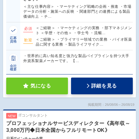
＜主な仕事内容＞ ・マーケティング戦略の企画・推進 ・市場
データの分析・施策への反映 ・関連部門との連携による製品
価値向上 ・チ…
＜ご経験＞ ・マーケティングの実務 ・部下マネジメン
必須
ト ＜学歴・その他＞ ・学士号 ・流暢…
応募
＜ご経験＞ ・プライマリー領域での業務 ・バイオ医薬
歓迎
資格
品に関する業務 ・製品ライフサイク…
・世界的に高い知名度と強力な製品パイプラインを持つ大手
外資系製薬メーカーです。 【…
会社
概要
気になる
詳細を見る
掲載期間：26/08/06～26/08/19
ITコンサルタント
NEW
プロフェッショナルサービスディレクター《高年収～
3,000万円◆日本全国からフルリモートOK》
日系ITベンチャー企業