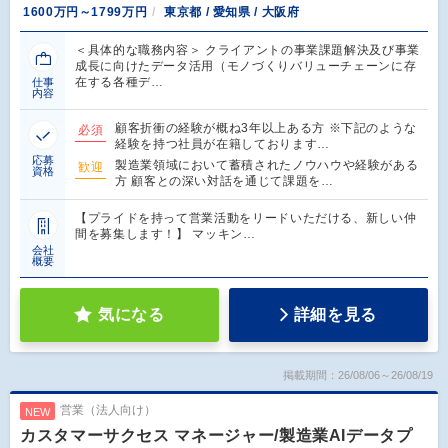
1600万円～1799万円
東京都 / 愛知県 / 大阪府
＜具体的な職務内容＞ クライアントの事業課題解決及び事業
成長に向けたデータ活用（モノづくりバリューチェーンに存
在する各種デ…
仕事
内容
顧客折衝の経験が概ね3年以上ある方 ※下記のような
必須
経験を持つ社員が在籍しております…
応募
製造業領域において蓄積されたノウハウや経験がある
歓迎
資格
方 顧客との深い対話を通じて課題を…
【プライドを持って営業活動をリードいただける、新しい仲
間を募集します！】 マッキン…
会社
概要
気になる
詳細を見る
掲載期間：26/08/06～26/08/19
営業（法人向け）
NEW
カスタマーサクセス マネージャー/製造業AIデータプ