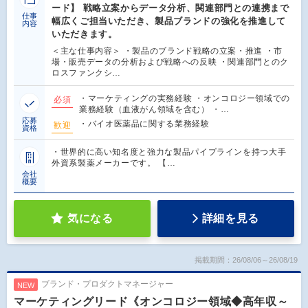
ード】 戦略立案からデータ分析、関連部門との連携まで
仕事
幅広くご担当いただき、製品ブランドの強化を推進して
内容
いただきます。
＜主な仕事内容＞ ・製品のブランド戦略の立案・推進 ・市
場・販売データの分析および戦略への反映 ・関連部門とのク
ロスファンクシ…
・マーケティングの実務経験 ・オンコロジー領域での
必須
業務経験（血液がん領域を含む） ・…
応募
・バイオ医薬品に関する業務経験
歓迎
資格
・世界的に高い知名度と強力な製品パイプラインを持つ大手
外資系製薬メーカーです。 【…
会社
概要
気になる
詳細を見る
掲載期間：26/08/06～26/08/19
ブランド・プロダクトマネージャー
NEW
マーケティングリード《オンコロジー領域◆高年収～