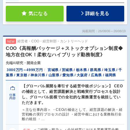
気になる
詳細を見る
掲載期間：26/08/06～26/08/19
経営者・COO・経営幹部・カントリーヘッド
NEW
COO《高報酬パッケージ＋ストックオプション制度◆
地方在住OK！柔軟なハイブリッド勤務制度》
先端AI研究・開発企業
3000万円～4999万円
宮城県 / 茨城県 / 栃木県 / 群馬県 / 埼玉県 / 千
葉県 / 東京都 / 神奈川県 / 山梨県 / 愛知県 / 大阪府 / 広島県 / 福岡県
【グローバル展開を牽引する経営中核ポジション】 CEO
の補佐として、経営課題解決と戦略実行プロセスを設計
仕事
し、グローバル規模での全社的な業務運営を統括してい
内容
ただきます。
＜主な仕事内容＞ ・CEOの補佐として、経営課題の解決・経
営戦略の実行プロセスの設計 ・経営中枢における業務執行全
般の統括 ・…
＜ご経験・能力＞ ・会社経営における業務運営全般