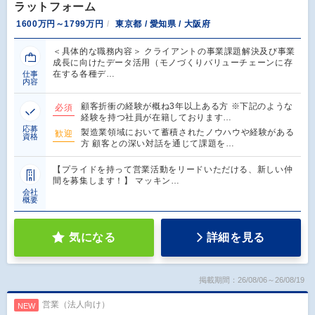
ラットフォーム
1600万円～1799万円
東京都 / 愛知県 / 大阪府
＜具体的な職務内容＞ クライアントの事業課題解決及び事業
成長に向けたデータ活用（モノづくりバリューチェーンに存
在する各種デ…
仕事
内容
顧客折衝の経験が概ね3年以上ある方 ※下記のような
必須
経験を持つ社員が在籍しております…
応募
製造業領域において蓄積されたノウハウや経験がある
歓迎
資格
方 顧客との深い対話を通じて課題を…
【プライドを持って営業活動をリードいただける、新しい仲
間を募集します！】 マッキン…
会社
概要
気になる
詳細を見る
掲載期間：26/08/06～26/08/19
営業（法人向け）
NEW