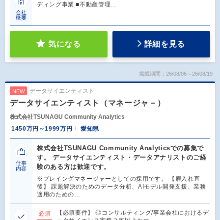
ディング事業 ■不動産管理…
会社
概要
気になる
詳細を見る
掲載期間：26/08/06～26/08/19
データサイエンティスト
NEW
データサイエンティスト（マネージャ－）
株式会社TSUNAGU Community Analytics
1450万円～1999万円
愛知県
株式会社TSUNAGU Community Analyticsでの募集で
す。 データサイエンティスト・データアナリストのご経
仕事
験のある方は歓迎です。
内容
※プレイングマネージャーとしての採用です。 【雇入れ直
後】 課題解決のためのデータ分析、AIモデル開発支援、業務
適用のための…
【必須要件】 ◎コンサルティング/事業会社におけるデ
必須