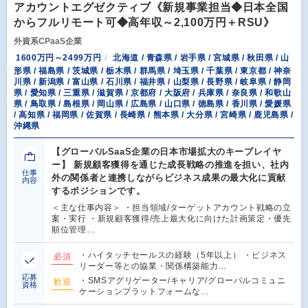
アカウントエグゼクティブ《新規事業担当◆日本全国
からフルリモート可◆高年収～2,100万円＋RSU》
外資系CPaaS企業
1600万円～2499万円
北海道 / 青森県 / 岩手県 / 宮城県 / 秋田県 / 山
形県 / 福島県 / 茨城県 / 栃木県 / 群馬県 / 埼玉県 / 千葉県 / 東京都 / 神奈
川県 / 新潟県 / 富山県 / 石川県 / 福井県 / 山梨県 / 長野県 / 岐阜県 / 静岡
県 / 愛知県 / 三重県 / 滋賀県 / 京都府 / 大阪府 / 兵庫県 / 奈良県 / 和歌山
県 / 鳥取県 / 島根県 / 岡山県 / 広島県 / 山口県 / 徳島県 / 香川県 / 愛媛県
/ 高知県 / 福岡県 / 佐賀県 / 長崎県 / 熊本県 / 大分県 / 宮崎県 / 鹿児島県 /
沖縄県
【グローバルSaaS企業の日本市場拡大のキープレイヤ
ー】 新規顧客獲得を通じた成長戦略の推進を担い、社内
仕事
外の関係者と連携しながらビジネス成果の最大化に貢献
内容
するポジションです。
＜主な仕事内容＞ ・担当領域/ターゲットアカウント戦略の立
案・実行 ・新規顧客獲得/売上最大化に向けた計画策定・優先
順位管理…
・ハイタッチセールスの経験（5年以上） ・ビジネス
必須
リーダー等との協業・関係構築能力…
応募
・SMSアグリゲーター/キャリア/グローバルコミュニ
歓迎
資格
ケーションプラットフォームな…