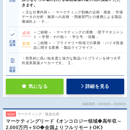
内容
きます。
＜主な仕事内容＞ ・マーケティング戦略の企画・推進 ・市場
データの分析・施策への反映 ・関連部門との連携による製品
価値向上 ・チ…
＜ご経験＞ ・マーケティングの実務 ・部下マネジメン
必須
ト ＜学歴・その他＞ ・学士号 ・流暢…
応募
＜ご経験＞ ・プライマリー領域での業務 ・バイオ医薬
歓迎
資格
品に関する業務 ・製品ライフサイク…
・世界的に高い知名度と強力な製品パイプラインを持つ大手
外資系製薬メーカーです。 【…
会社
概要
気になる
詳細を見る
掲載期間：26/08/06～26/08/19
マーケティング・販促企画
NEW
マーケティングリード《オンコロジー領域◆高年収～
2,000万円＋SO◆全国よりフルリモートOK》