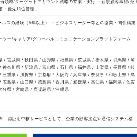
担当領域/ターゲットアカウント戦略の立案・実行 ・新規顧客獲得/売
定・優先順位管理…
ールスの経験（5年以上） ・ビジネスリーダー等との協業・関係構築
ーター/キャリア/グローバルコミュニケーションプラットフォーム
 / 宮城県 / 秋田県 / 山形県 / 福島県 / 茨城県 / 栃木県 / 群馬県 / 埼
/ 神奈川県 / 新潟県 / 富山県 / 石川県 / 福井県 / 山梨県 / 長野県 / 岐
/ 三重県 / 滋賀県 / 京都府 / 大阪府 / 兵庫県 / 奈良県 / 和歌山県 / 鳥
/ 広島県 / 山口県 / 徳島県 / 香川県 / 愛媛県 / 高知県 / 福岡県 / 佐賀
 大分県 / 宮崎県 / 鹿児島県 / 沖縄県
声、認証を中核サービスとして、企業の顧客接点や通信システム構