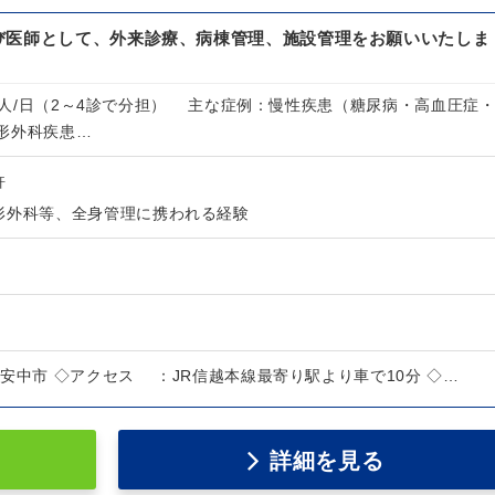
び医師として、外来診療、病棟管理、施設管理をお願いいたしま
00人/日（2～4診で分担） 主な症例：慢性疾患（糖尿病・高血圧症
形外科疾患…
許
形外科等、全身管理に携われる経験
中市 ◇アクセス ：JR信越本線最寄り駅より車で10分 ◇…
詳細を見る