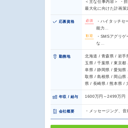
＜主な仕事内容＞ ・
最大化に向けた計画策
必須
・ハイタッチセ
応募資格
能力…
歓迎
・SMSアグリゲ
な…
北海道 / 青森県 / 岩手県
勤務地
玉県 / 千葉県 / 東京都 
阜県 / 静岡県 / 愛知県 
取県 / 島根県 / 岡山県 
県 / 長崎県 / 熊本県 /
1600万円～2499万円
年収 / 給与
・メッセージング、音
会社概要