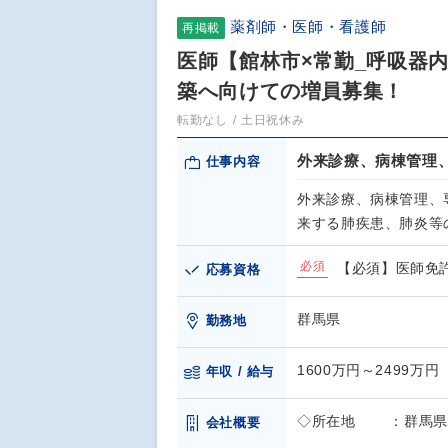
薬剤師・医師・看護師
再掲載
医師【館林市×常勤_呼吸器
築へ向けての増員募集！
転勤なし
土日祝休み
外来診療、病棟管理
仕事内容
外来診療、病棟管理、
来する肺疾患、肺炎等
必須
【必須】医師免許
応募資格
群馬県
勤務地
1600万円～2499万円
年収 / 給与
◇所在地 ：群馬県館
会社概要