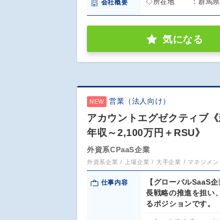
◇所在地 ：群馬県安
会社概要
気になる
営業（法人向け）
NEW
アカウントエグゼクティブ《
年収～2,100万円＋RSU》
外資系CPaaS企業
外資系企業
上場企業
大手企業
マネジメン
【グローバルSaaS
仕事内容
長戦略の推進を担い
るポジションです。