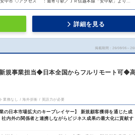
中市 ◇アクセス ：最寄り駅／ＪＲ信越本線「安中駅」より…
詳細を見る
掲載期間：26/08/06～26/
新規事業担当◆日本全国からフルリモート可◆
ト業務なし
海外折衝
英語力が必要
企業の日本市場拡大のキープレイヤー】 新規顧客獲得を通じた成
、社内外の関係者と連携しながらビジネス成果の最大化に貢献す