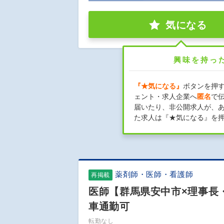
気になる
興味を持っ
『★気になる』
ボタンを押
ェント・求人企業へ
匿名
で
届いたり、非公開求人が、
た求人は『★気になる』を
薬剤師・医師・看護師
再掲載
医師【群馬県安中市×理事長・
車通勤可
転勤なし