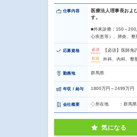
医療法人理事長およ
仕事内容
す。
■外来診療：150～2
心疾患等）、肺炎、整
必須
【必須】医師免
応募資格
歓迎
外科、内科、整
群馬県
勤務地
1800万円～2499万円
年収 / 給与
◇所在地 ：群馬県安
会社概要
気になる