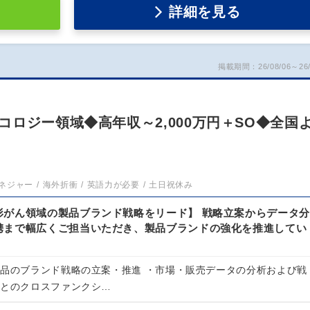
詳細を見る
掲載期間：26/08/06～26/
ロジー領域◆高年収～2,000万円＋SO◆全国
ネジャー
海外折衝
英語力が必要
土日祝休み
形がん領域の製品ブランド戦略をリード】 戦略立案からデータ分
携まで幅広くご担当いただき、製品ブランドの強化を推進してい
製品のブランド戦略の立案・推進 ・市場・販売データの分析および戦
門とのクロスファンクシ…