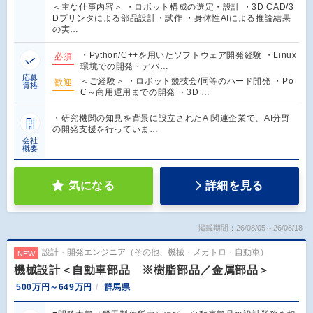
＜主な仕事内容＞ ・ロボット構成の選定・設計 ・3D CAD/3
Dプリンタによる部品設計・試作 ・身体性AIによる推論結果
の実…
・Python/C++を用いたソフトウェア開発経験 ・Linux
必須
環境での開発・デバ…
応募
＜ご経験＞ ・ロボット競技会/同等のハード開発 ・Po
歓迎
資格
C～商用運用までの開発 ・3D …
・研究機関の知見を背景に設立されたAI関連企業で、AI分野
の開発支援を行っていま…
会社
概要
気になる
詳細を見る
掲載期間：26/08/05～26/08/18
設計・開発エンジニア（その他、機械・メカトロ・自動車）
NEW
機械設計＜自動車部品 ※樹脂部品／金属部品＞
500万円～649万円
群馬県