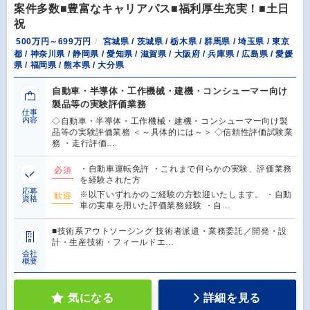
案件多数■豊富なキャリアパス■福利厚生充実！■土日
祝
500万円～699万円
宮城県 / 茨城県 / 栃木県 / 群馬県 / 埼玉県 / 東京
都 / 神奈川県 / 静岡県 / 愛知県 / 滋賀県 / 大阪府 / 兵庫県 / 広島県 / 愛媛
県 / 福岡県 / 熊本県 / 大分県
自動車・半導体・工作機械・建機・コンシューマー向け
製品等の実験評価業務
仕事
内容
◇自動車・半導体・工作機械・建機・コンシューマー向け製
品等の実験評価業務 ＜～具体的には～＞ ◇信頼性評価試験業
務 ・走行評価…
・自動車運転免許 ・これまで何らかの実験、評価業務
必須
を経験された方
応募
※以下いずれかのご経験の方歓迎いたします。 ・自動
歓迎
資格
車の実車を用いた評価業務経験 ・自…
■技術系アウトソーシング 技術者派遣・業務委託／開発・設
計・生産技術・フィールドエ…
会社
概要
気になる
詳細を見る