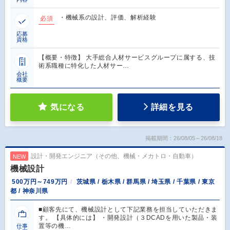
・機械系の設計、評価、解析経験
必須
応募
資格
【概要・特徴】 大手総合人材サービスグループに属する、技
術系職種に特化した人材サー…
会社
概要
気になる
詳細を見る
掲載期間：26/08/05～26/08/18
設計・開発エンジニア（その他、機械・メカトロ・自動車）
NEW
機械設計
500万円～749万円
茨城県 / 栃木県 / 群馬県 / 埼玉県 / 千葉県 / 東京
都 / 神奈川県
■顧客先にて、機械設計として下記業務を担当していただきま
す。 【具体的には】 ・開発設計（３DCADを用いた製品・装
置等の機…
仕事