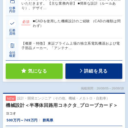
いただきます。 【主な業務内容】 ■簡単な設計（ルールあ
り）、デザイ…
仕事
内容
■CADを使用した機構設計のご経験 （CADの種類は問
必須
わず）
応募
資格
【概要・特徴】 東証プライム上場の独立系電気機器および電
子部品メーカー。「アンテナ…
会社
概要
気になる
詳細を見る
掲載期間：26/08/05～26/08/18
設計・開発エンジニア（その他、機械・メカトロ・自動車）
NEW
機械設計＜半導体回路用コネクタ_プローブカード＞
ヨコオ
500万円～749万円
群馬県