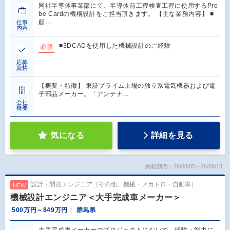
同社半導体事業部にて、半導体前工程検査工程に使用するPro
be Cardの機構設計をご担当頂きます。 【主な業務内容】 ■
顧…
仕事
内容
■3DCADを使用した機械設計のご経験
必須
応募
資格
【概要・特徴】 東証プライム上場の独立系電気機器および電
子部品メーカー。「アンテナ…
会社
概要
気になる
詳細を見る
掲載期間：26/08/05～26/08/18
設計・開発エンジニア（その他、機械・メカトロ・自動車）
NEW
機械設計エンジニア＜大手完成車メーカー＞
500万円～849万円
群馬県