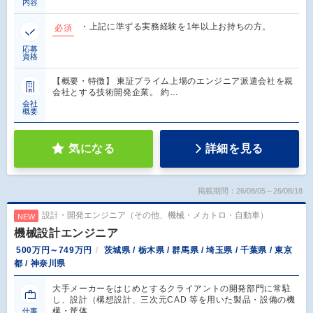
内容
・上記に準ずる実務経験を1年以上お持ちの方。
必須
応募
資格
【概要・特徴】 東証プライム上場のエンジニア派遣会社を親
会社とする技術開発企業。 約…
会社
概要
気になる
詳細を見る
掲載期間：26/08/05～26/08/18
設計・開発エンジニア（その他、機械・メカトロ・自動車）
NEW
機械設計エンジニア
500万円～749万円
茨城県 / 栃木県 / 群馬県 / 埼玉県 / 千葉県 / 東京
都 / 神奈川県
大手メーカーをはじめとするクライアントの開発部門に常駐
し、設計（構想設計、三次元CAD 等を用いた製品・設備の機
構・筐体…
仕事