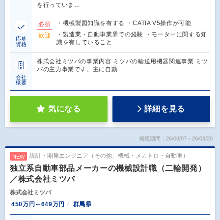
を行っていま…
・機械製図知識を有する ・CATIA V5操作が可能
必須
・製造業・自動車業界での経験 ・モーターに関する知
歓迎
応募
識を有していること
資格
株式会社ミツバの事業内容 ミツバの輸送用機器関連事業 ミツ
バの主力事業です。主に自動…
会社
概要
気になる
詳細を見る
掲載期間：26/08/07～26/08/20
設計・開発エンジニア（その他、機械・メカトロ・自動車）
NEW
独立系自動車部品メーカーの機械設計職（二輪開発）
／株式会社ミツバ
株式会社ミツバ
450万円～649万円
群馬県