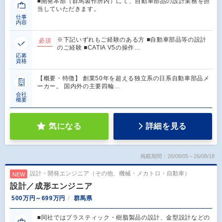
■開発本部（群馬製作所内）にて、自動車部品の設計業務を担
当していただきます。
仕事
内容
※下記いずれもご経験のある方 ■自動車部品等の設計
必須
のご経験 ■CATIA V5の操作…
応募
資格
【概要・特徴】 創業50年を超える独立系の日系自動車部品メ
ーカー。 国内外の主要四輪…
会社
概要
気になる
詳細を見る
掲載期間：26/08/05～26/08/18
設計・開発エンジニア（その他、機械・メカトロ・自動車）
NEW
設計／成形エンジニア
500万円～699万円
群馬県
■同社ではプラスティック・樹脂製品の設計、金型設計などの