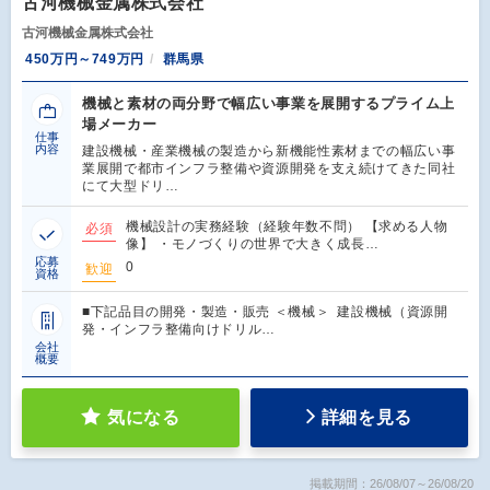
古河機械金属株式会社
古河機械金属株式会社
450万円～749万円
群馬県
機械と素材の両分野で幅広い事業を展開するプライム上
場メーカー
仕事
内容
建設機械・産業機械の製造から新機能性素材までの幅広い事
業展開で都市インフラ整備や資源開発を支え続けてきた同社
にて大型ドリ…
機械設計の実務経験（経験年数不問） 【求める人物
必須
像】 ・モノづくりの世界で大きく成長…
応募
0
歓迎
資格
■下記品目の開発・製造・販売 ＜機械＞ 建設機械（資源開
発・インフラ整備向けドリル…
会社
概要
気になる
詳細を見る
掲載期間：26/08/07～26/08/20