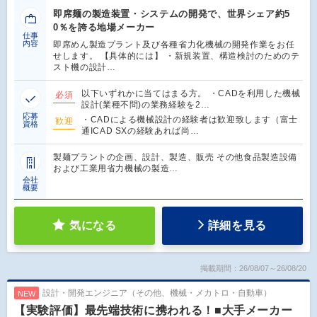
即席麺の製造装置・システムの開発で、世界シェア約5
0％を誇る地場メーカー
仕事
内容
即席めん製造プラント及び各種省力化機械の開発作業をお任
せします。 【具体的には】 ・新規装置、構造検討のためのテ
スト機の設計…
以下いずれかに当てはまる方。 ・CADを利用した機械
必須
設計(業種不問)の業務経験を2…
応募
・CADによる機械設計の経験者は歓迎致します（富士
歓迎
資格
通ICAD SXの経験あれば尚…
製麺プラントの企画、設計、製造、販売 その他食品製造設備
および工業用省力機械の製造…
会社
概要
気になる
詳細を見る
掲載期間：26/08/07～26/08/20
設計・開発エンジニア（その他、機械・メカトロ・自動車）
NEW
【実験評価】最先端技術に携われる！■大手メーカー