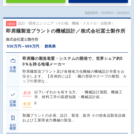
掲載期間：26/08/07～26/08/20
設計・開発エンジニア（その他、機械・メカトロ・自動車）
NEW
即席麺製造プラントの機械設計／株式会社冨士製作所
株式会社冨士製作所
550万円～699万円
群馬県
即席麺の製造装置・システムの開発で、世界シェア約5
0％を誇る地場メーカー
仕事
内容
即席麺製造プラント及び各種省力化機械の機械設計作業をお
任せします。 【具体的には】 ・麺の形状やスープの種類、カ
ップの形状な…
以下いずれかを有する方。 ・機械設計製図、機械工
必須
学、材料工学の基礎知識 ・機械設計経…
応募
0
歓迎
資格
製麺プラントの企画、設計、製造、販売 その他食品製造設備
および工業用省力機械の製造…
会社
概要