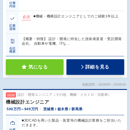
仕事
内容
■機械・機構設計エンジニアとしてのご経験1年以上
必須
応募
資格
【概要・特徴】 設計・開発に特化した技術者派遣・受託開発
会社。 自動車や電機、ITな…
会社
概要
気になる
詳細を見る
掲載期間：26/08/05～26/08/18
設計・開発エンジニア（その他、機械・メカトロ・自動車）
NEW
機械設計エンジニア
500万円～949万円
茨城県 / 栃木県 / 群馬県
■3DCADを用いた製品・装置等の機械設計業務をご担当いた
だきます。
仕事