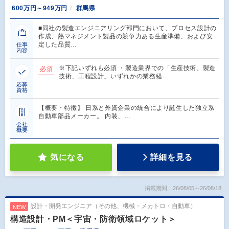
600万円～949万円
群馬県
■同社の製造エンジニアリング部門において、プロセス設計の
作成、熱マネジメント製品の競争力ある生産準備、および安
定した品質…
仕事
内容
※下記いずれも必須 ・製造業界での「生産技術、製造
必須
技術、工程設計」いずれかの業務経…
応募
資格
【概要・特徴】 日系と外資企業の統合により誕生した独立系
自動車部品メーカー。 内装、…
会社
概要
気になる
詳細を見る
掲載期間：26/08/05～26/08/18
設計・開発エンジニア（その他、機械・メカトロ・自動車）
NEW
構造設計・PM＜宇宙・防衛領域ロケット＞