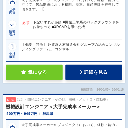
大手完成車メーカーのプロジェクトにおいて、経験・能力に
応じて、製品開発における構想、基本、量産設計を担当して
頂きます。 【…
仕事
内容
下記いずれか必須 ■機械工学系のバックグラウンドを
必須
お持ちの方 ■3DCADを用いた機…
応募
資格
【概要・特徴】 外資系人材派遣会社グループの総合コンサル
ティングファーム。 コンサル…
会社
概要
気になる
詳細を見る
掲載期間：26/08/05～26/08/18
設計・開発エンジニア（その他、機械・メカトロ・自動車）
NEW
機械設計エンジニア＜大手完成車メーカー＞
500万円～949万円
群馬県
大手完成車メーカーのプロジェクトにおいて、経験・能力に