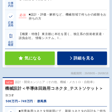
仕事
内容
■設計・評価・解析など、機械領域で何らかの経験をお
必須
持ちの方
応募
資格
【概要・特徴】 東京都に本社を置く、独立系の技術者派遣・
請負会社。 情報システム、I…
会社
概要
気になる
詳細を見る
掲載期間：26/08/05～26/08/18
設計・開発エンジニア（その他、機械・メカトロ・自動車）
NEW
機械設計＜半導体回路用コネクタ_テストソケット＞
ヨコオ
500万円～749万円
群馬県
■半導体用コネクタ技術部にて、新規コネクタの設計をご担当