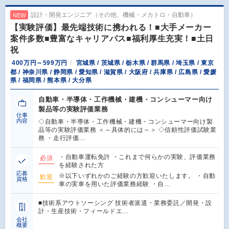
設計・開発エンジニア（その他、機械・メカトロ・自動車）
NEW
【実験評価】最先端技術に携われる！■大手メーカー
案件多数■豊富なキャリアパス■福利厚生充実！■土日
祝
400万円～599万円
宮城県 / 茨城県 / 栃木県 / 群馬県 / 埼玉県 / 東京
都 / 神奈川県 / 静岡県 / 愛知県 / 滋賀県 / 大阪府 / 兵庫県 / 広島県 / 愛媛
県 / 福岡県 / 熊本県 / 大分県
自動車・半導体・工作機械・建機・コンシューマー向け
製品等の実験評価業務
仕事
内容
◇自動車・半導体・工作機械・建機・コンシューマー向け製
品等の実験評価業務 ＜～具体的には～＞ ◇信頼性評価試験業
務 ・走行評価…
・自動車運転免許 ・これまで何らかの実験、評価業務
必須
を経験された方
応募
※以下いずれかのご経験の方歓迎いたします。 ・自動
歓迎
資格
車の実車を用いた評価業務経験 ・自…
■技術系アウトソーシング 技術者派遣・業務委託／開発・設
計・生産技術・フィールドエ…
会社
概要