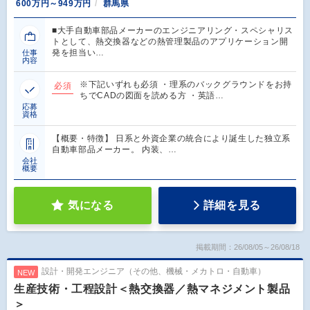
600万円～949万円
群馬県
■大手自動車部品メーカーのエンジニアリング・スペシャリス
トとして、熱交換器などの熱管理製品のアプリケーション開
発を担当い…
仕事
内容
※下記いずれも必須 ・理系のバックグラウンドをお持
必須
ちでCADの図面を読める方 ・英語…
応募
資格
【概要・特徴】 日系と外資企業の統合により誕生した独立系
自動車部品メーカー。 内装、…
会社
概要
気になる
詳細を見る
掲載期間：26/08/05～26/08/18
設計・開発エンジニア（その他、機械・メカトロ・自動車）
NEW
生産技術・工程設計＜熱交換器／熱マネジメント製品
＞