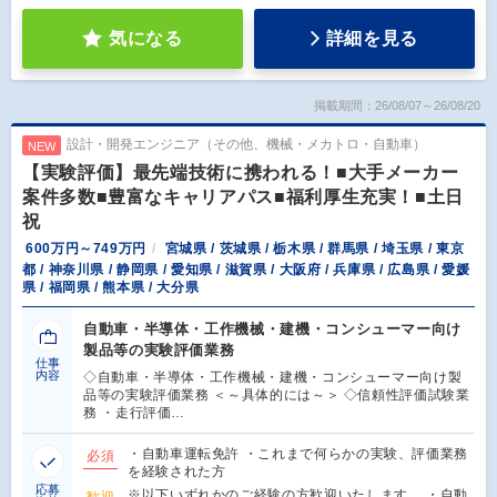
気になる
詳細を見る
掲載期間：26/08/07～26/08/20
設計・開発エンジニア（その他、機械・メカトロ・自動車）
NEW
【実験評価】最先端技術に携われる！■大手メーカー
案件多数■豊富なキャリアパス■福利厚生充実！■土日
祝
600万円～749万円
宮城県 / 茨城県 / 栃木県 / 群馬県 / 埼玉県 / 東京
都 / 神奈川県 / 静岡県 / 愛知県 / 滋賀県 / 大阪府 / 兵庫県 / 広島県 / 愛媛
県 / 福岡県 / 熊本県 / 大分県
自動車・半導体・工作機械・建機・コンシューマー向け
製品等の実験評価業務
仕事
内容
◇自動車・半導体・工作機械・建機・コンシューマー向け製
品等の実験評価業務 ＜～具体的には～＞ ◇信頼性評価試験業
務 ・走行評価…
・自動車運転免許 ・これまで何らかの実験、評価業務
必須
を経験された方
応募
※以下いずれかのご経験の方歓迎いたします。 ・自動