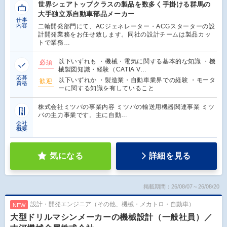
世界シェアトップクラスの製品を数多く手掛ける群馬の
大手独立系自動車部品メーカー
仕事
内容
二輪開発部門にて、ACジェネレーター・ACGスターターの設
計開発業務をお任せ致します。同社の設計チームは製品カッ
トで業務…
以下いずれも ・機械・電気に関する基本的な知識 ・機
必須
械製図知識・経験（CATIA V…
応募
以下いずれか ・製造業・自動車業界での経験 ・モータ
歓迎
資格
ーに関する知識を有していること
株式会社ミツバの事業内容 ミツバの輸送用機器関連事業 ミツ
バの主力事業です。主に自動…
会社
概要
気になる
詳細を見る
掲載期間：26/08/07～26/08/20
設計・開発エンジニア（その他、機械・メカトロ・自動車）
NEW
大型ドリルマシンメーカーの機械設計（一般社員）／