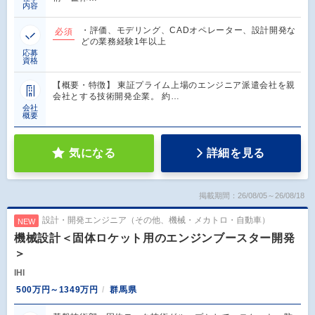
内容
・評価、モデリング、CADオペレーター、設計開発な
必須
どの業務経験1年以上
応募
資格
【概要・特徴】 東証プライム上場のエンジニア派遣会社を親
会社とする技術開発企業。 約…
会社
概要
気になる
詳細を見る
掲載期間：26/08/05～26/08/18
設計・開発エンジニア（その他、機械・メカトロ・自動車）
NEW
機械設計＜固体ロケット用のエンジンブースター開発
＞
IHI
500万円～1349万円
群馬県