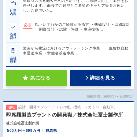
※取引のある顧客先への常駐です。 ご経験に応じて業務をお
任せします。 面接でご経歴とご希望のキャリア等をお伺い
し、ご案内いた…
仕事
内容
以下いずれかのご経験がある方 ・機械設計 ・回路設計
必須
・制御設計 ・試験・評価 ・生産技術…
応募
資格
製造から物流におけるアウトソーシング事業 ・一般貨物自動
車運送事業 ・労働者派遣事業…
会社
概要
気になる
詳細を見る
掲載期間：26/08/07～26/08/20
設計・開発エンジニア（その他、機械・メカトロ・自動車）
NEW
即席麺製造プラントの開発職／株式会社冨士製作所
株式会社冨士製作所
500万円～699万円
群馬県