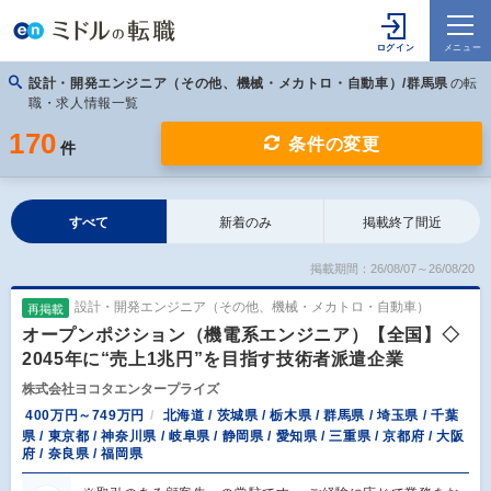
設計・開発エンジニア（その他、機械・メカトロ・自動車）/群馬県
の転
職・求人情報一覧
170
条件の変更
件
すべて
新着のみ
掲載終了間近
掲載期間：26/08/07～26/08/20
設計・開発エンジニア（その他、機械・メカトロ・自動車）
再掲載
オープンポジション（機電系エンジニア）【全国】◇
2045年に“売上1兆円”を目指す技術者派遣企業
株式会社ヨコタエンタープライズ
400万円～749万円
北海道 / 茨城県 / 栃木県 / 群馬県 / 埼玉県 / 千葉
県 / 東京都 / 神奈川県 / 岐阜県 / 静岡県 / 愛知県 / 三重県 / 京都府 / 大阪
府 / 奈良県 / 福岡県