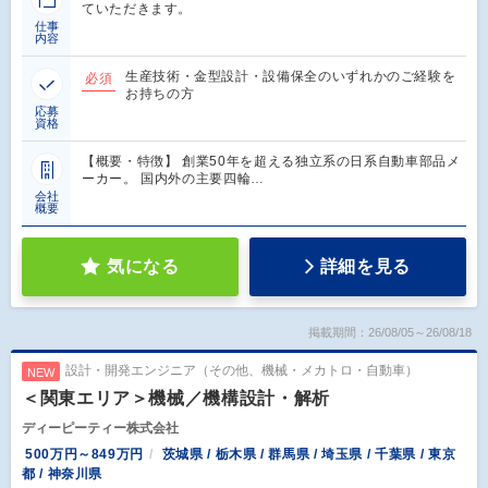
ていただきます。
仕事
内容
生産技術・金型設計・設備保全のいずれかのご経験を
必須
お持ちの方
応募
資格
【概要・特徴】 創業50年を超える独立系の日系自動車部品メ
ーカー。 国内外の主要四輪…
会社
概要
気になる
詳細を見る
掲載期間：26/08/05～26/08/18
設計・開発エンジニア（その他、機械・メカトロ・自動車）
NEW
＜関東エリア＞機械／機構設計・解析
ディーピーティー株式会社
500万円～849万円
茨城県 / 栃木県 / 群馬県 / 埼玉県 / 千葉県 / 東京
都 / 神奈川県