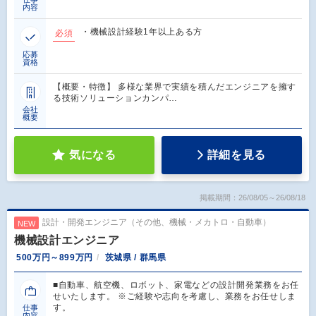
内容
・機械設計経験1年以上ある方
必須
応募
資格
【概要・特徴】 多様な業界で実績を積んだエンジニアを擁す
る技術ソリューションカンパ…
会社
概要
気になる
詳細を見る
掲載期間：26/08/05～26/08/18
設計・開発エンジニア（その他、機械・メカトロ・自動車）
NEW
機械設計エンジニア
500万円～899万円
茨城県 / 群馬県
■自動車、航空機、ロボット、家電などの設計開発業務をお任
せいたします。 ※ご経験や志向を考慮し、業務をお任せしま
す。
仕事
内容