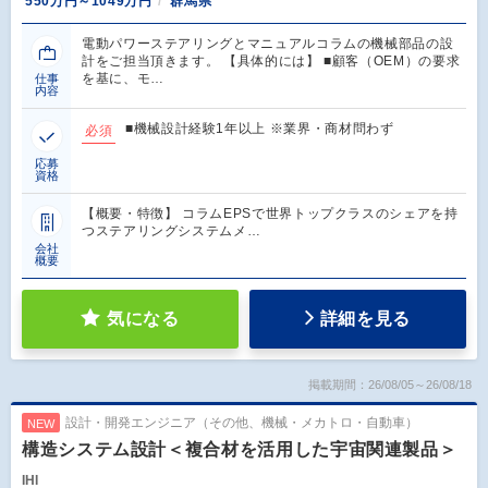
550万円～1049万円
群馬県
電動パワーステアリングとマニュアルコラムの機械部品の設
計をご担当頂きます。 【具体的には】 ■顧客（OEM）の要求
を基に、モ…
仕事
内容
■機械設計経験1年以上 ※業界・商材問わず
必須
応募
資格
【概要・特徴】 コラムEPSで世界トップクラスのシェアを持
つステアリングシステムメ…
会社
概要
気になる
詳細を見る
掲載期間：26/08/05～26/08/18
設計・開発エンジニア（その他、機械・メカトロ・自動車）
NEW
構造システム設計＜複合材を活用した宇宙関連製品＞
IHI