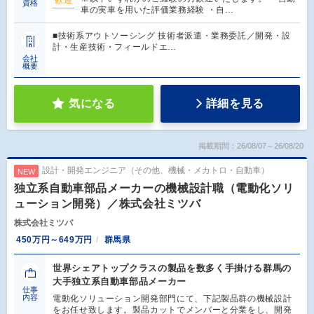
歓迎
資格
車の実車を用いた評価業務経験 ・自…
■技術系アウトソーシング 技術者派遣・業務委託／開発・設
計・生産技術・フィールドエ…
会社
概要
気になる
詳細を見る
掲載期間：26/08/07～26/08/20
設計・開発エンジニア（その他、機械・メカトロ・自動車）
NEW
独立系自動車部品メーカーの機械設計職（電動化ソリ
ューション開発）／株式会社ミツバ
株式会社ミツバ
450万円～649万円
群馬県
世界シェアトップクラスの製品を数多く手掛ける群馬の
大手独立系自動車部品メーカー
仕事
内容
電動化ソリューション開発部門にて、下記製品群の機械設計
をお任せ致します。製品カットでメンバーと分業をし、開発