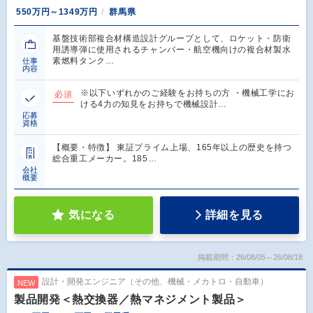
550万円～1349万円
群馬県
基盤技術部複合材構造設計グループとして、ロケット・防衛
用誘導弾に使用されるチャンバー・航空機向けの複合材製水
素燃料タンク…
仕事
内容
※以下いずれかのご経験をお持ちの方 ・機械工学にお
必須
ける4力の知見をお持ちで機械設計…
応募
資格
【概要・特徴】 東証プライム上場、165年以上の歴史を持つ
総合重工メーカー。185…
会社
概要
気になる
詳細を見る
掲載期間：26/08/05～26/08/18
設計・開発エンジニア（その他、機械・メカトロ・自動車）
NEW
製品開発＜熱交換器／熱マネジメント製品＞