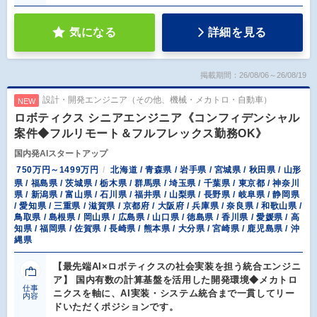
気になる
詳細を見る
掲載期間：26/08/06～26/08/19
設計・開発エンジニア（その他、機械・メカトロ・自動車）
NEW
ロボティクス シニアエンジニア《コンフィデンシャル
案件◆フルリモート＆フルフレックス勤務OK》
国内発AIスタートアップ
750万円～1499万円
北海道 / 青森県 / 岩手県 / 宮城県 / 秋田県 / 山形
県 / 福島県 / 茨城県 / 栃木県 / 群馬県 / 埼玉県 / 千葉県 / 東京都 / 神奈川
県 / 新潟県 / 富山県 / 石川県 / 福井県 / 山梨県 / 長野県 / 岐阜県 / 静岡県
/ 愛知県 / 三重県 / 滋賀県 / 京都府 / 大阪府 / 兵庫県 / 奈良県 / 和歌山県 /
鳥取県 / 島根県 / 岡山県 / 広島県 / 山口県 / 徳島県 / 香川県 / 愛媛県 / 高
知県 / 福岡県 / 佐賀県 / 長崎県 / 熊本県 / 大分県 / 宮崎県 / 鹿児島県 / 沖
縄県
【最先端AI×ロボティクスの社会実装を担う統合エンジニ
ア】 国内有数の計算基盤を活用した開発環境◆メカトロ
仕事
ニクスを軸に、AI実装・システム統合まで一貫してリー
内容
ドいただくポジションです。