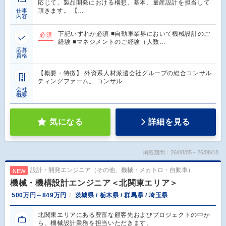
応じて、製品開発における構想、基本、量産設計を担当して
頂きます。 【…
仕事
内容
下記いずれか必須 ■自動車業界において機械設計のご
必須
経験 ■マネジメントのご経験（人数…
応募
資格
【概要・特徴】 外資系人材派遣会社グループの総合コンサル
ティングファーム。 コンサル…
会社
概要
気になる
詳細を見る
掲載期間：26/08/05～26/08/18
設計・開発エンジニア（その他、機械・メカトロ・自動車）
NEW
機械・機構設計エンジニア＜北関東エリア＞
500万円～849万円
茨城県 / 栃木県 / 群馬県 / 埼玉県
北関東エリアにある豊富な顧客先およびプロジェクトの中か
ら、機械設計業務を担当いただきます。