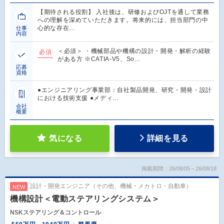
【期待される役割】 入社後は、研修およびOJTを通して業務
への理解を深めていただきます。将来的には、担当部門の中
心的な存在…
仕事
内容
＜必須＞ ・機械部品や機構の設計・開発・解析の経験
必須
がある方 ※CATIA-V5、So…
応募
資格
●エンジニアリング事業部：自社製品開発、研究・開発・設計
における技術支援 ●メディ…
会社
概要
気になる
詳細を見る
掲載期間：26/08/05～26/08/18
設計・開発エンジニア（その他、機械・メカトロ・自動車）
NEW
機構設計＜電動ステアリングシステム＞
NSKステアリング＆コントロール