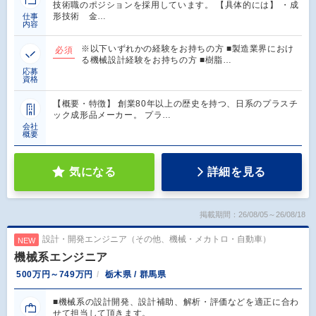
技術職のポジションを採用しています。 【具体的には】 ・成
形技術 金…
仕事
内容
※以下いずれかの経験をお持ちの方 ■製造業界におけ
必須
る機械設計経験をお持ちの方 ■樹脂…
応募
資格
【概要・特徴】 創業80年以上の歴史を持つ、日系のプラスチ
ック成形品メーカー。 プラ…
会社
概要
気になる
詳細を見る
掲載期間：26/08/05～26/08/18
設計・開発エンジニア（その他、機械・メカトロ・自動車）
NEW
機械系エンジニア
500万円～749万円
栃木県 / 群馬県
■機械系の設計開発、設計補助、解析・評価などを適正に合わ
せて担当して頂きます。