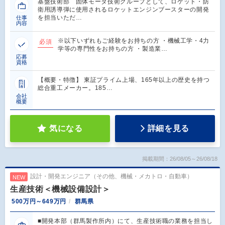
基盤技術部 固体モータ技術グループとして、ロケット・防
衛用誘導弾に使用されるロケットエンジンブースターの開発
を担当いただ…
仕事
内容
※以下いずれもご経験をお持ちの方 ・機械工学・4力
必須
学等の専門性をお持ちの方 ・製造業…
応募
資格
【概要・特徴】 東証プライム上場、165年以上の歴史を持つ
総合重工メーカー。185…
会社
概要
気になる
詳細を見る
掲載期間：26/08/05～26/08/18
設計・開発エンジニア（その他、機械・メカトロ・自動車）
NEW
生産技術＜機械設備設計＞
500万円～649万円
群馬県
■開発本部（群馬製作所内）にて、生産技術職の業務を担当し