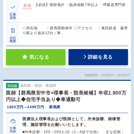
【必須】医師免許 ・臨床経験7年以上 ・呼吸器専門医
必須
応募
資格
◇所在地 ：群馬県館林市 ◇アクセス ：東武鉄道 最寄
り駅より徒歩12分／東…
会社
概要
気になる
詳細を見る
掲載期間：26/08/07～26/08/27
薬剤師・医師・看護師
再掲載
医師【群馬県安中市×理事長・院長候補】年収1,800万
円以上◆住宅手当あり◆車通勤可
1800万円～2499万円
群馬県
医療法人理事長および医師として、外来診療、病棟管
理、施設管理をお願いいたします。
仕事
内容
■外来診療：150～200人/日（2～4診で分担） 主な症例：