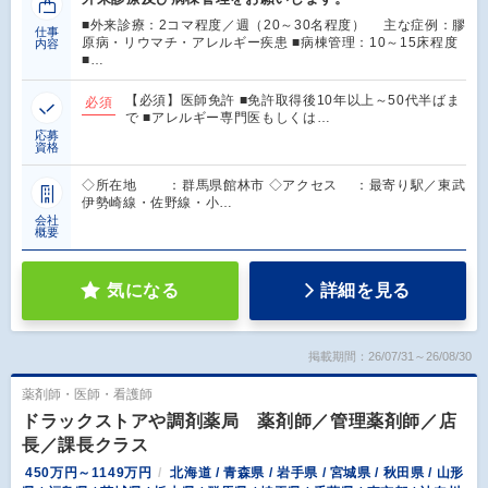
■外来診療：2コマ程度／週（20～30名程度） 主な症例：膠
仕事
原病・リウマチ・アレルギー疾患 ■病棟管理：10～15床程度
内容
■…
【必須】医師免許 ■免許取得後10年以上～50代半ばま
必須
で ■アレルギー専門医もしくは…
応募
資格
◇所在地 ：群馬県館林市 ◇アクセス ：最寄り駅／東武
伊勢崎線・佐野線・小…
会社
概要
気になる
詳細を見る
掲載期間：26/07/31～26/08/30
薬剤師・医師・看護師
ドラックストアや調剤薬局 薬剤師／管理薬剤師／店
長／課長クラス
450万円～1149万円
北海道 / 青森県 / 岩手県 / 宮城県 / 秋田県 / 山形