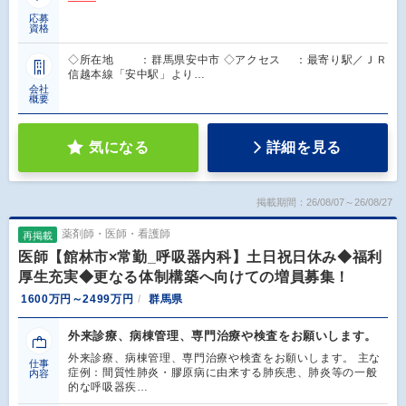
応募
資格
◇所在地 ：群馬県安中市 ◇アクセス ：最寄り駅／ＪＲ
信越本線「安中駅」より…
会社
概要
気になる
詳細を見る
掲載期間：26/08/07～26/08/27
薬剤師・医師・看護師
再掲載
医師【館林市×常勤_呼吸器内科】土日祝日休み◆福利
厚生充実◆更なる体制構築へ向けての増員募集！
1600万円～2499万円
群馬県
外来診療、病棟管理、専門治療や検査をお願いします。
外来診療、病棟管理、専門治療や検査をお願いします。 主な
仕事
症例：間質性肺炎・膠原病に由来する肺疾患、肺炎等の一般
内容
的な呼吸器疾…