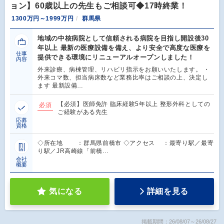
ョン】60歳以上の先生もご相談可◆17時終業！
1300万円～1999万円
群馬県
地域の中核病院として信頼される病院を目指し開設後30
年以上 最新の医療設備を備え、より安全で高度な医療を
仕事
提供できる環境にリニューアルオープンしました！
内容
外来診療、病棟管理、リハビリ指示をお願いいたします。 ・
外来コマ数、担当病床数など業務比率はご相談の上、決定し
ます 最新設備…
【必須】医師免許 臨床経験5年以上 整形外科としての
必須
ご経験がある先生
応募
資格
◇所在地 ：群馬県前橋市 ◇アクセス ：最寄り駅／最寄
り駅／JR高崎線「前橋…
会社
概要
気になる
詳細を見る
掲載期間：26/08/07～26/08/27