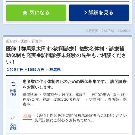
気になる
詳細を見る
掲載期間：26/07/31～26/08/20
薬剤師・医師・看護師
医師【群馬県太田市×訪問診療】複数名体制・診療補
助体制も充実◆訪問診療未経験の先生もご相談くださ
い！
1400万円～1599万円
群馬県
患者増に伴う体制強化のための医師募集です。 訪問診療
をお願いします。
仕事
内容
訪問診療 ・訪問割合：居宅3、施設7 居宅の場合 5～7件
程度/コマ、施設 1施設20名程度 ・訪問同行：看護師、医
療事…
【必須】医師免許 訪問診療未経験者もご相談ください
必須
訪問診療にご関心をお持ちでiph…
応募
資格