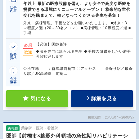
年以上 最新の医療設備を備え、より安全で高度な医療を
仕事
提供できる環境にリニューアルオープン！ 将来的な世代
内容
交代を踏まえて、軸となってくださる先生を募集！
外来、病棟管理、手術などをお願いいたします。 ■外来：3コ
マ程度／週（20～30名／コマ） ■病棟管理：10床程度／週 ■
手術…
【必須】医師免許
必須
◆膝を専門に診られる先生 ◆手技の研鑽をしたい若手
歓迎
応募
医師歓迎します
資格
◇所在地 ：群馬県前橋市 ◇アクセス ：最寄り駅／最寄
り駅／JR高崎線「前橋…
会社
概要
気になる
詳細を見る
掲載期間：26/08/07～26/08/27
薬剤師・医師・看護師
再掲載
医師【前橋市×整形外科領域の急性期リハビリテーシ