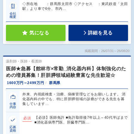
◇所在地 ：群馬県太田市 ◇アクセス ：東武鉄道「太田
駅」より車で6分、市内…
会社
概要
気になる
詳細を見る
掲載期間：26/07/31～26/08/20
薬剤師・医師・看護師
医師★急募【館林市×常勤_消化器内科】体制強化のた
めの増員募集！肝胆膵領域経験豊富な先生歓迎☆
1600万円～2499万円
群馬県
外来、内視鏡検査・治療、病棟管理などをお願いします。 消
化器内科の中でも、特に肝胆膵領域の診療ができる先生を募
集しています…
仕事
内容
【必須】医師免許 ■免許取得後7年以上～40代半ばまで
必須
■消化器病専門医、肝臓専門医…
応募
資格