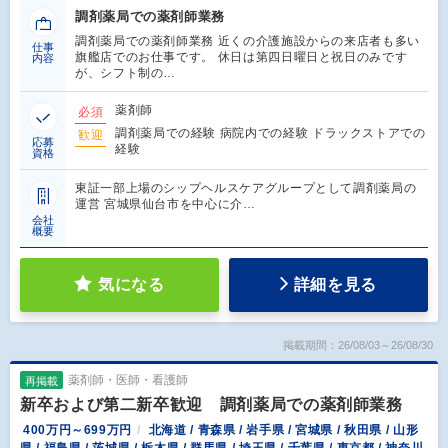
調剤薬局での薬剤師業務
調剤薬局での薬剤師業務 近くの介護施設からの来店者も多い
仕事
旗艦店でのお仕事です。 休日は第四日曜日と祝日のみです
内容
が、シフト制の…
薬剤師
必須
調剤薬局での経験 病院内での経験 ドラックストアでの
歓迎
応募
経験
資格
東証一部上場のシップヘルスケアグループとして調剤薬局の
運営 宮城県仙台市を中心に介…
会社
概要
気になる
詳細を見る
掲載期間：26/08/03～26/08/30
薬剤師・医師・看護師
再掲載
新卒および第二新卒歓迎 調剤薬局での薬剤師業務
400万円～699万円
北海道 / 青森県 / 岩手県 / 宮城県 / 秋田県 / 山形