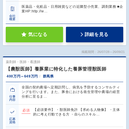
医薬品・化粧品・日用雑貨などの近隣型小売業、調剤業務 ■企
業HP:http://w…
会社
概要
気になる
詳細を見る
掲載期間：26/07/28～26/09/21
薬剤師・医師・看護師
【農獣医師】養豚業に特化した養豚管理獣医師
400万円～649万円
群馬県
全国の契約農場へ定期訪問し、病気を予防するコンサルティ
ングを行います。また、豚舎における衛生管理や農場の経営
分析に至るま…
仕事
内容
【必須要件】 ・獣医師免許 【求める人物像】 ・主体
必須
的に考え行動できる方 ・自らのスキル…
応募
資格