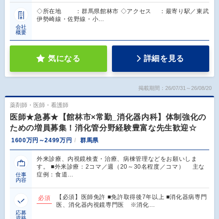
◇所在地 ：群馬県館林市 ◇アクセス ：最寄り駅／東武
伊勢崎線・佐野線・小…
会社
概要
気になる
詳細を見る
掲載期間：26/07/31～26/08/20
薬剤師・医師・看護師
医師★急募★【館林市×常勤_消化器内科】体制強化の
ための増員募集！消化管分野経験豊富な先生歓迎☆
1600万円～2499万円
群馬県
外来診療、内視鏡検査・治療、病棟管理などをお願いしま
す。 ■外来診療：2コマ／週（20～30名程度／コマ） 主な
症例：食道…
仕事
内容
【必須】医師免許 ■免許取得後7年以上 ■消化器病専門
必須
医、消化器内視鏡専門医 ※消化…
応募
資格