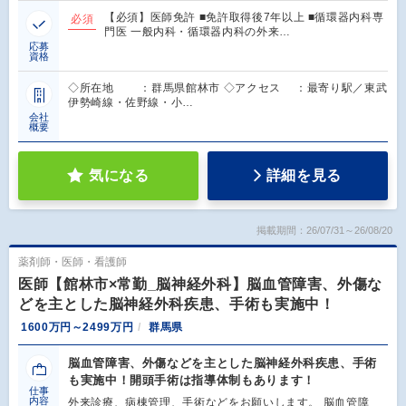
【必須】医師免許 ■免許取得後7年以上 ■循環器内科専
必須
門医 一般内科・循環器内科の外来…
応募
資格
◇所在地 ：群馬県館林市 ◇アクセス ：最寄り駅／東武
伊勢崎線・佐野線・小…
会社
概要
気になる
詳細を見る
掲載期間：26/07/31～26/08/20
薬剤師・医師・看護師
医師【館林市×常勤_脳神経外科】脳血管障害、外傷な
どを主とした脳神経外科疾患、手術も実施中！
1600万円～2499万円
群馬県
脳血管障害、外傷などを主とした脳神経外科疾患、手術
も実施中！開頭手術は指導体制もあります！
仕事
内容
外来診療、病棟管理、手術などをお願いします。 脳血管障