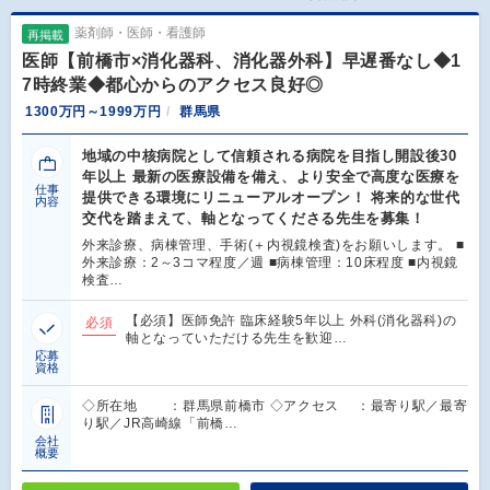
薬剤師・医師・看護師
再掲載
医師【前橋市×消化器科、消化器外科】早遅番なし◆1
7時終業◆都心からのアクセス良好◎
1300万円～1999万円
群馬県
地域の中核病院として信頼される病院を目指し開設後30
年以上 最新の医療設備を備え、より安全で高度な医療を
仕事
提供できる環境にリニューアルオープン！ 将来的な世代
内容
交代を踏まえて、軸となってくださる先生を募集！
外来診療、病棟管理、手術(＋内視鏡検査)をお願いします。 ■
外来診療：2～3コマ程度／週 ■病棟管理：10床程度 ■内視鏡
検査…
【必須】医師免許 臨床経験5年以上 外科(消化器科)の
必須
軸となっていただける先生を歓迎…
応募
資格
◇所在地 ：群馬県前橋市 ◇アクセス ：最寄り駅／最寄
り駅／JR高崎線「前橋…
会社
概要