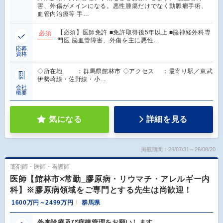
害、外傷がメインになる。悪性腫瘍だけでなく動脈瘤手術、
血管内治療等 手…
【必須】医師免許 ■免許取得後5年以上 ■脳神経外科専
必須
門医 脳血管障害、外傷を主に悪性…
応募
資格
◇所在地 ：群馬県館林市 ◇アクセス ：最寄り駅／東武
伊勢崎線・佐野線・小…
会社
概要
気になる
詳細を見る
掲載期間：26/07/31～26/08/20
薬剤師・医師・看護師
医師【館林市×常勤_膠原病・リウマチ・アレルギー内
科】※膠原病領域をご専門とする先生は尚歓迎！
1600万円～2499万円
群馬県
外来診療及び病棟管理をお願いします。