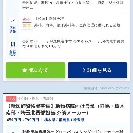
慢性疾患（糖尿病・高血圧症・心疾患等）、肺炎、整形外科
疾患…
【必須】医師免許
必須
外科、内科、整形外科等、全身管理に携われる経験
歓迎
応募
資格
◇所在地 ：群馬県安中市 ◇アクセス ：JR信越本線最
寄り駅より車で10分 ◇…
会社
概要
気になる
詳細を見る
掲載期間：26/08/07～26/08/20
薬剤師・医師・看護師
NEW
【獣医師資格者募集】動物病院向け営業（群馬・栃木
南部・埼玉北西部担当/外資メーカー)
450万円～799万円
栃木県 / 群馬県 / 埼玉県
動物用検査機器のグローバルスタンダードメーカーの獣