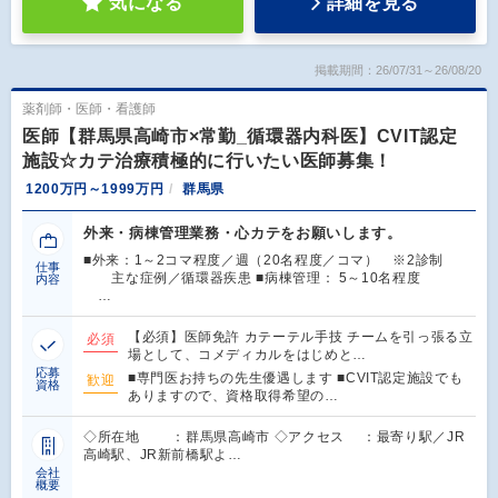
気になる
詳細を見る
掲載期間：26/07/31～26/08/20
薬剤師・医師・看護師
医師【群馬県高崎市×常勤_循環器内科医】CVIT認定
施設☆カテ治療積極的に行いたい医師募集！
1200万円～1999万円
群馬県
外来・病棟管理業務・心カテをお願いします。
■外来：1～2コマ程度／週（20名程度／コマ） ※2診制
仕事
主な症例／循環器疾患 ■病棟管理： 5～10名程度
内容
…
【必須】医師免許 カテーテル手技 チームを引っ張る立
必須
場として、コメディカルをはじめと…
応募
■専門医お持ちの先生優遇します ■CVIT認定施設でも
歓迎
資格
ありますので、資格取得希望の…
◇所在地 ：群馬県高崎市 ◇アクセス ：最寄り駅／JR
高崎駅、JR新前橋駅よ…
会社
概要