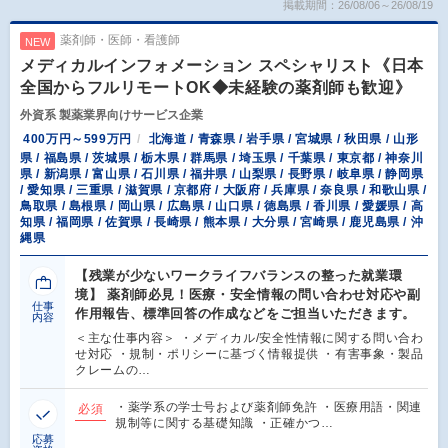
掲載期間：26/08/06～26/08/19
薬剤師・医師・看護師
NEW
メディカルインフォメーション スペシャリスト《日本
全国からフルリモートOK◆未経験の薬剤師も歓迎》
外資系 製薬業界向けサービス企業
400万円～599万円
北海道 / 青森県 / 岩手県 / 宮城県 / 秋田県 / 山形
県 / 福島県 / 茨城県 / 栃木県 / 群馬県 / 埼玉県 / 千葉県 / 東京都 / 神奈川
県 / 新潟県 / 富山県 / 石川県 / 福井県 / 山梨県 / 長野県 / 岐阜県 / 静岡県
/ 愛知県 / 三重県 / 滋賀県 / 京都府 / 大阪府 / 兵庫県 / 奈良県 / 和歌山県 /
鳥取県 / 島根県 / 岡山県 / 広島県 / 山口県 / 徳島県 / 香川県 / 愛媛県 / 高
知県 / 福岡県 / 佐賀県 / 長崎県 / 熊本県 / 大分県 / 宮崎県 / 鹿児島県 / 沖
縄県
【残業が少ないワークライフバランスの整った就業環
境】 薬剤師必見！医療・安全情報の問い合わせ対応や副
仕事
作用報告、標準回答の作成などをご担当いただきます。
内容
＜主な仕事内容＞ ・メディカル/安全性情報に関する問い合わ
せ対応 ・規制・ポリシーに基づく情報提供 ・有害事象・製品
クレームの…
・薬学系の学士号および薬剤師免許 ・医療用語・関連
必須
規制等に関する基礎知識 ・正確かつ…
応募