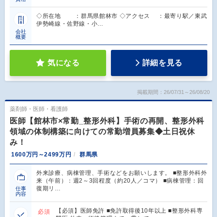
◇所在地 ：群馬県館林市 ◇アクセス ：最寄り駅／東武
伊勢崎線・佐野線・小…
会社
概要
気になる
詳細を見る
掲載期間：26/07/31～26/08/20
薬剤師・医師・看護師
医師【館林市×常勤_整形外科】手術の再開、整形外科
領域の体制構築に向けての常勤増員募集◆土日祝休
み！
1600万円～2499万円
群馬県
外来診療、病棟管理、手術などをお願いします。 ■整形外科外
来（午前）：週2～3回程度（約20人／コマ） ■病棟管理：回
復期リ…
仕事
内容
【必須】医師免許 ■免許取得後10年以上 ■整形外科専
必須