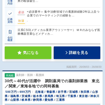
来の喀痰吸引…
仕事
内容
<必須要件＞ 集中治療領域での看護師経験2年以上且つ
必須
企業でのマーケティングの経験を…
応募
.
歓迎
資格
日系CSO(メディカル業界アウトソーサー） ＭＲのみならず医
療機器営業などメディカ…
会社
概要
気になる
詳細を見る
掲載期間：26/08/03～26/08/30
薬剤師・医師・看護師
再掲載
30代～40代が活躍中 調剤薬局での薬剤師業務 東北
／関東／東海各地での同時募集
500万円～699万円
北海道 / 青森県 / 岩手県 / 宮城県 / 秋田県 / 山形
県 / 福島県 / 茨城県 / 栃木県 / 群馬県 / 埼玉県 / 千葉県 / 東京都 / 神奈川
県 / 山梨県 / 岐阜県 / 静岡県 / 愛知県 / 三重県