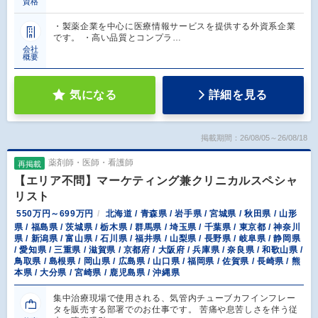
資格
・製薬企業を中心に医療情報サービスを提供する外資系企業
です。 ・高い品質とコンプラ…
会社
概要
気になる
詳細を見る
掲載期間：26/08/05～26/08/18
薬剤師・医師・看護師
再掲載
【エリア不問】マーケティング兼クリニカルスペシャ
リスト
550万円～699万円
北海道 / 青森県 / 岩手県 / 宮城県 / 秋田県 / 山形
県 / 福島県 / 茨城県 / 栃木県 / 群馬県 / 埼玉県 / 千葉県 / 東京都 / 神奈川
県 / 新潟県 / 富山県 / 石川県 / 福井県 / 山梨県 / 長野県 / 岐阜県 / 静岡県
/ 愛知県 / 三重県 / 滋賀県 / 京都府 / 大阪府 / 兵庫県 / 奈良県 / 和歌山県 /
鳥取県 / 島根県 / 岡山県 / 広島県 / 山口県 / 福岡県 / 佐賀県 / 長崎県 / 熊
本県 / 大分県 / 宮崎県 / 鹿児島県 / 沖縄県
集中治療現場で使用される、気管内チューブカフインフレー
タを販売する部署でのお仕事です。 苦痛や息苦しさを伴う従