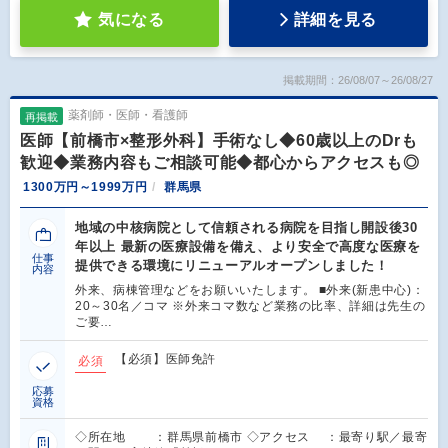
気になる
詳細を見る
掲載期間：26/08/07～26/08/27
薬剤師・医師・看護師
再掲載
医師【前橋市×整形外科】手術なし◆60歳以上のDrも
歓迎◆業務内容もご相談可能◆都心からアクセスも◎
1300万円～1999万円
群馬県
地域の中核病院として信頼される病院を目指し開設後30
年以上 最新の医療設備を備え、より安全で高度な医療を
仕事
提供できる環境にリニューアルオープンしました！
内容
外来、病棟管理などをお願いいたします。 ■外来(新患中心)：
20～30名／コマ ※外来コマ数など業務の比率、詳細は先生の
ご要…
【必須】医師免許
必須
応募
資格
◇所在地 ：群馬県前橋市 ◇アクセス ：最寄り駅／最寄