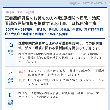
掲載期間：26/07/30～26/08/12
薬剤師・医師・看護師
正看護師資格をお持ちの方へ/医療機関へ疾患・治療・
看護の最新情報を提供するお仕事/土日祝休/高年収
500万円～649万円
宮城県 / 群馬県 / 埼玉県 / 千葉県 / 東京都 / 京都
府 / 大阪府 / 兵庫県 / 岡山県 / 広島県 / 福岡県
医療機関に勤務する医師や看護師を訪問し、その疾病領
域、治療・看護に関わる最新情報を提供して頂きます。
仕事
内容
医療機関に勤務する医師や看護師を訪問し、その疾病領域、
治療・看護に関わる最新情報を提供して頂きます。 担当いた
だくプロジェ…
下記すべてに当てはまる方 ・普通自動車免許 ・正看護
必須
師有資格者 ・短大卒以上 ・病院（病…
応募
PC スキル中級レベル（PowerPoint プレゼンテーショ
歓迎
資格
ン作成、Word …
医薬品・医療機器の臨床試験、承認申請・審査、営業・マー
ケティング、製造販売後調査…
会社
概要