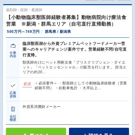
薬剤師・医師・看護師
【小動物臨床獣医師経験者募集】動物病院向け療法食
営業 ※新潟・群馬エリア（自宅直行直帰勤務）
500万円～749万円
群馬県 / 新潟県
臨床獣医師から外資プレミアムペットフードメーカー営
業へのキャリアチェンジ案件です。営業経験不問/自宅直
仕事
行直帰。
内容
獣医師向けにペット用療法食「プリスクリプション・ダイエ
ット」「ベットエッセンシャル」の販売を行います。 担当エ
リアの約20…
＜必須要件＞ ・獣医師として小動物臨床経験者（営業
必須
経験不問） ・自動車免許 ・大卒以上…
応募
資格
外資系消費財メーカー
会社
概要