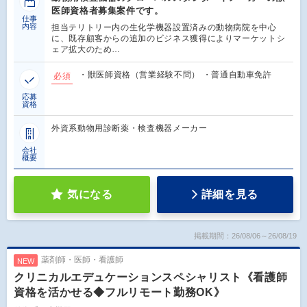
医師資格者募集案件です。
仕事
内容
担当テリトリー内の生化学機器設置済みの動物病院を中心
に、既存顧客からの追加のビジネス獲得によりマーケットシ
ェア拡大のため…
・獣医師資格（営業経験不問） ・普通自動車免許
必須
応募
資格
外資系動物用診断薬・検査機器メーカー
会社
概要
気になる
詳細を見る
掲載期間：26/08/06～26/08/19
薬剤師・医師・看護師
NEW
クリニカルエデュケーションスペシャリスト《看護師
資格を活かせる◆フルリモート勤務OK》