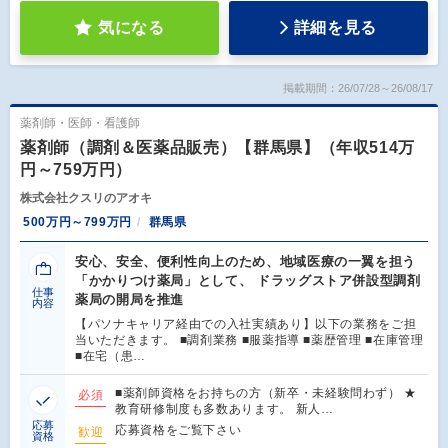
気になる
詳細を見る
掲載期間：26/07/28～26/08/17
薬剤師・医師・看護師
薬剤師（調剤＆医薬品販売）【群馬県】（年収514万
円～759万円）
株式会社クスリのアオキ
500万円～799万円
群馬県
安心、安全、便利性向上のため、地域医療の一翼を担う
「かかりつけ薬局」として、 ドラッグストア併設型調剤
仕事
薬局の開局を推進
内容
【パソナキャリア経由での入社実績あり】以下の業務をご担
当いただきます。 ■調剤業務 ■服薬指導 ■薬歴管理 ■在庫管理
■在宅（患…
■薬剤師資格をお持ちの方（新卒・未経験問わず） ★
必須
教育研修制度も多数あります。 新人…
応募
応募資格をご覧下さい
歓迎
資格