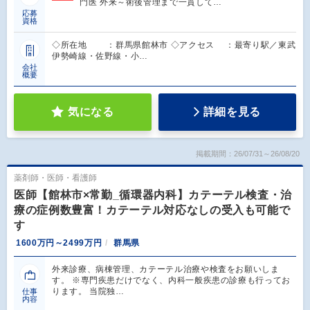
門医 外来～術後管理まで一貫して…
応募
資格
◇所在地 ：群馬県館林市 ◇アクセス ：最寄り駅／東武
伊勢崎線・佐野線・小…
会社
概要
気になる
詳細を見る
掲載期間：26/07/31～26/08/20
薬剤師・医師・看護師
医師【館林市×常勤_循環器内科】カテーテル検査・治
療の症例数豊富！カテーテル対応なしの受入も可能で
す
1600万円～2499万円
群馬県
外来診療、病棟管理、カテーテル治療や検査をお願いしま
す。 ※専門疾患だけでなく、内科一般疾患の診療も行ってお
ります。 当院独…
仕事
内容