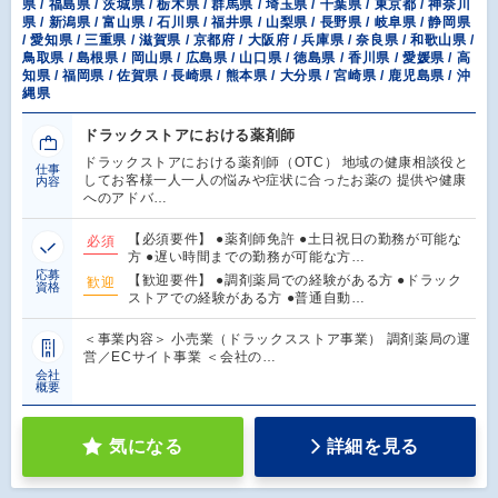
県 / 福島県 / 茨城県 / 栃木県 / 群馬県 / 埼玉県 / 千葉県 / 東京都 / 神奈川
県 / 新潟県 / 富山県 / 石川県 / 福井県 / 山梨県 / 長野県 / 岐阜県 / 静岡県
/ 愛知県 / 三重県 / 滋賀県 / 京都府 / 大阪府 / 兵庫県 / 奈良県 / 和歌山県 /
鳥取県 / 島根県 / 岡山県 / 広島県 / 山口県 / 徳島県 / 香川県 / 愛媛県 / 高
知県 / 福岡県 / 佐賀県 / 長崎県 / 熊本県 / 大分県 / 宮崎県 / 鹿児島県 / 沖
縄県
ドラックストアにおける薬剤師
ドラックストアにおける薬剤師（OTC） 地域の健康相談役と
仕事
してお客様一人一人の悩みや症状に合ったお薬の 提供や健康
内容
へのアドバ…
【必須要件】 ●薬剤師免許 ●土日祝日の勤務が可能な
必須
方 ●遅い時間までの勤務が可能な方…
応募
【歓迎要件】 ●調剤薬局での経験がある方 ●ドラック
歓迎
資格
ストアでの経験がある方 ●普通自動…
＜事業内容＞ 小売業（ドラックスストア事業） 調剤薬局の運
営／ECサイト事業 ＜会社の…
会社
概要
気になる
詳細を見る