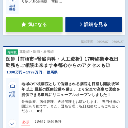
り駅／JR高崎線「前橋…
会社
概要
気になる
詳細を見る
掲載期間：26/08/07～26/08/27
薬剤師・医師・看護師
再掲載
医師【前橋市×腎臓内科・人工透析】17時終業◆祝日
勤務もご相談出来ます◆都心からのアクセスも◎
1300万円～1999万円
群馬県
地域の中核病院として信頼される病院を目指し開設後30
年以上 最新の医療設備を備え、より安全で高度な医療を
仕事
提供できる環境にリニューアルオープンしました！
内容
外来診療、病棟管理、透析管理をお願いします。 専門外来の
開設も可能です。また、透析管理：祝日勤務なしもご相談く
ださい。 ■外…
【必須】医師免許
必須