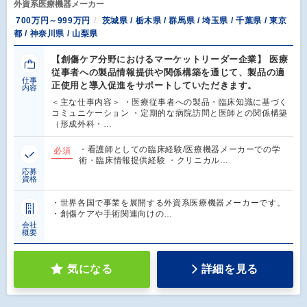
外資系医療機器メーカー
700万円～999万円
茨城県 / 栃木県 / 群馬県 / 埼玉県 / 千葉県 / 東京
都 / 神奈川県 / 山梨県
【創傷ケア分野におけるマーケットリーダー企業】 医療
従事者への製品情報提供や関係構築を通じて、製品の適
仕事
正使用と導入促進をサポートしていただきます。
内容
＜主な仕事内容＞ ・医療従事者への製品・臨床知識に基づく
コミュニケーション ・定期的な病院訪問と医師との関係構築
（形成外科・…
・看護師としての臨床経験/医療機器メーカーでの学
必須
術・臨床情報提供経験 ・クリニカル…
応募
資格
・世界各国で事業を展開する外資系医療機器メーカーです。
・創傷ケアや手術関連向けの…
会社
概要
気になる
詳細を見る