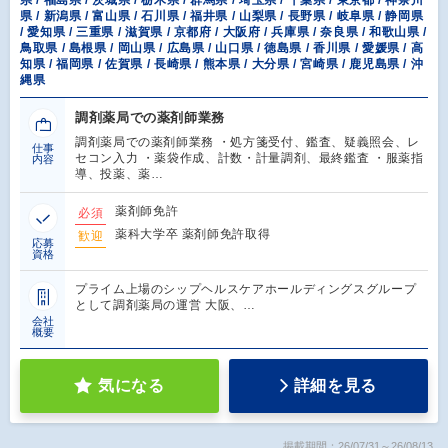
県 / 福島県 / 茨城県 / 栃木県 / 群馬県 / 埼玉県 / 千葉県 / 東京都 / 神奈川
県 / 新潟県 / 富山県 / 石川県 / 福井県 / 山梨県 / 長野県 / 岐阜県 / 静岡県
/ 愛知県 / 三重県 / 滋賀県 / 京都府 / 大阪府 / 兵庫県 / 奈良県 / 和歌山県 /
鳥取県 / 島根県 / 岡山県 / 広島県 / 山口県 / 徳島県 / 香川県 / 愛媛県 / 高
知県 / 福岡県 / 佐賀県 / 長崎県 / 熊本県 / 大分県 / 宮崎県 / 鹿児島県 / 沖
縄県
調剤薬局での薬剤師業務
調剤薬局での薬剤師業務 ・処方箋受付、鑑査、疑義照会、レ
仕事
セコン入力 ・薬袋作成、計数・計量調剤、最終鑑査 ・服薬指
内容
導、投薬、薬…
薬剤師免許
必須
薬科大学卒 薬剤師免許取得
歓迎
応募
資格
プライム上場のシップヘルスケアホールディングスグループ
として調剤薬局の運営 大阪、…
会社
概要
気になる
詳細を見る
掲載期間：26/07/31～26/08/13