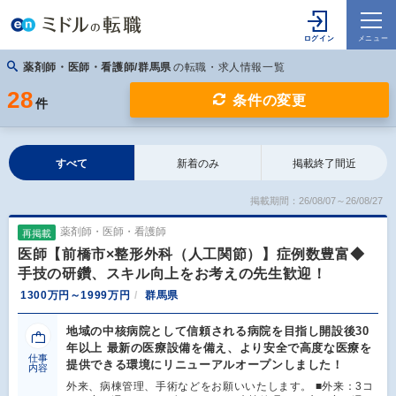
薬剤師・医師・看護師/群馬県
の転職・求人情報一覧
28
条件の変更
件
すべて
新着のみ
掲載終了間近
掲載期間：26/08/07～26/08/27
薬剤師・医師・看護師
再掲載
医師【前橋市×整形外科（人工関節）】症例数豊富◆
手技の研鑽、スキル向上をお考えの先生歓迎！
1300万円～1999万円
群馬県
地域の中核病院として信頼される病院を目指し開設後30
年以上 最新の医療設備を備え、より安全で高度な医療を
仕事
提供できる環境にリニューアルオープンしました！
内容
外来、病棟管理、手術などをお願いいたします。 ■外来：3コ