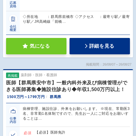
応募
資格
◇所在地 ：群馬県前橋市 ◇アクセス ：最寄り駅／最寄
り駅／JR高崎線「前橋…
会社
概要
気になる
詳細を見る
掲載期間：26/08/07～26/08/27
薬剤師・医師・看護師
再掲載
医師【群馬県安中市】一般内科外来及び病棟管理がで
きる医師募集◆施設往診あり◆年収1,500万円以上！
1500万円～1799万円
群馬県
病棟管理、施設往診、外来をお願いします。 ※現在、常勤医3
名、非常勤1名体制ですので、先生お一人にご対応をお願いす
ることは…
仕事
内容
【必須】医師免許
必須