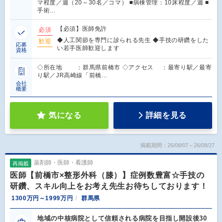
マ程度／週（20～30名／コマ） ■病棟管理：10床程度／週 ■
手術…
【必須】医師免許
必須
◆人工関節を専門に診られる先生 ◆手技の研鑽をした
歓迎
応募
い若手医師歓迎します
資格
◇所在地 ：群馬県前橋市 ◇アクセス ：最寄り駅／最寄
り駅／JR高崎線「前橋…
会社
概要
気になる
詳細を見る
掲載期間：26/08/07～26/08/27
薬剤師・医師・看護師
再掲載
医師【前橋市×整形外科（膝）】症例数豊富☆手技の
研鑽、スキル向上をお考え先生お待ちしております！
1300万円～1999万円
群馬県
地域の中核病院として信頼される病院を目指し開設後30