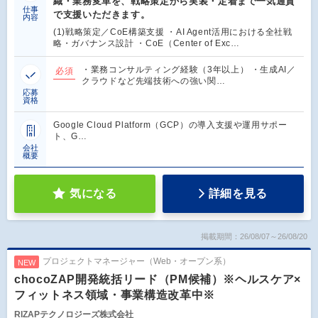
織・業務変革を、戦略策定から実装・定着まで一気通貫
仕事
で支援いただきます。
内容
(1)戦略策定／CoE構築支援 ・AI Agent活用における全社戦
略・ガバナンス設計 ・CoE（Center of Exc…
・業務コンサルティング経験（3年以上） ・生成AI／
必須
クラウドなど先端技術への強い関…
応募
資格
Google Cloud Platform（GCP）の導入支援や運用サポー
ト、G…
会社
概要
気になる
詳細を見る
掲載期間：26/08/07～26/08/20
プロジェクトマネージャー（Web・オープン系）
NEW
chocoZAP開発統括リード（PM候補）※ヘルスケア×
フィットネス領域・事業構造改革中※
RIZAPテクノロジーズ株式会社