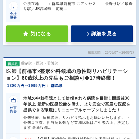
◇所在地 ：群馬県前橋市 ◇アクセス ：最寄り駅／最寄
り駅／JR高崎線「前橋…
会社
概要
気になる
詳細を見る
掲載期間：26/08/07～26/08/27
薬剤師・医師・看護師
再掲載
医師【前橋市×整形外科領域の急性期リハビリテーシ
ョン】60歳以上の先生もご相談可◆17時終業！
1300万円～1999万円
群馬県
地域の中核病院として信頼される病院を目指し開設後30
年以上 最新の医療設備を備え、より安全で高度な医療を
仕事
提供できる環境にリニューアルオープンしました！
内容
外来診療、病棟管理、リハビリ指示をお願いいたします。 ・
外来コマ数、担当病床数など業務比率はご相談の上、決定し
ます 最新設備…