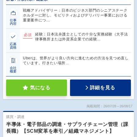
戦略アドバイザリー：日本のビジネス部門のシニアステーク
ホルダーに対し、モビリティおよびデリバリー事業における
重要案件につ…
仕事
内容
経験：日本法弁護士としての十分な実務経験（大手法
必須
律事務所または外資系企業での経験…
応募
資格
Uberは、世界がより良い方向に進むための方法を見つめ直し
ています。行きたい場所…
会社
概要
気になる
詳細を見る
掲載期間：26/07/28～26/08/17
購買・調達
半導体・電子部品の調達・サプライチェーン管理（課
長職）【SCM変革を牽引／組織マネジメント】