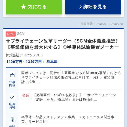
気になる
詳細を見る
掲載期間：26/08/07～26/08/20
SCM
NEW
サプライチェーン改革リーダー（SCM全体最適推進）
【事業価値を最大化する】◇半導体試験装置メーカー
株式会社アドバンテスト
1100万円～1349万円
群馬県
同ポジションは、同社の主要事業であるMemory事業における
サプライチェーン領域の価値向上に向けて、分析、施策設
計、推進…
仕事
内容
【必須要件（いずれも必須）】 ・サプライチェーン
必須
（調達、生産、物流等）または原価企…
応募
資格
半導体・部品テストシステム事業、メカトロニクス関連事
業、サービス他
会社