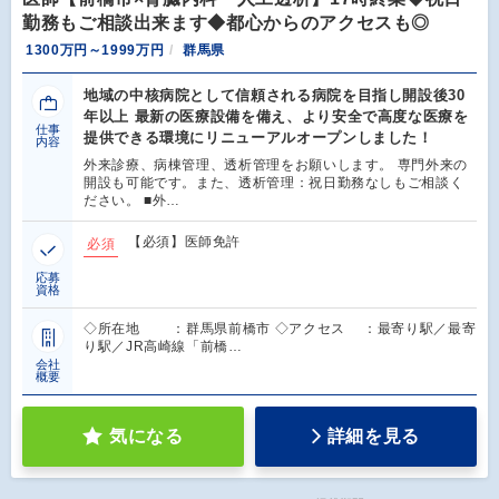
勤務もご相談出来ます◆都心からのアクセスも◎
1300万円～1999万円
群馬県
地域の中核病院として信頼される病院を目指し開設後30
年以上 最新の医療設備を備え、より安全で高度な医療を
仕事
提供できる環境にリニューアルオープンしました！
内容
外来診療、病棟管理、透析管理をお願いします。 専門外来の
開設も可能です。また、透析管理：祝日勤務なしもご相談く
ださい。 ■外…
【必須】医師免許
必須
応募
資格
◇所在地 ：群馬県前橋市 ◇アクセス ：最寄り駅／最寄
り駅／JR高崎線「前橋…
会社
概要
気になる
詳細を見る