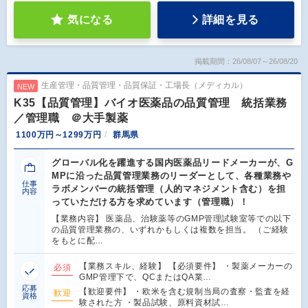
気になる
詳細を見る
掲載期間：26/08/07～26/08/20
生産管理・品質管理・品質保証・工場長（メディカル）
NEW
K35【品質管理】バイオ医薬品の品質管理 統括業務
／管理職 ＠大手製薬
1100万円～1299万円
群馬県
グローバル化を躍進する国内医薬品リードメーカーが、G
MPに沿った品質管理業務のリーダーとして、各種業務や
仕事
ラボメンバーの統括管理（人的マネジメント含む）を担
内容
っていただける方を求めています（管理職）！
【業務内容】 医薬品、治験薬等のGMP管理試験室等での以下
の品質管理業務の、いずれかもしくは複数を担当。 （ご経験
をもとに配…
【業務スキル、経験】 【必須要件】 ・製薬メーカーの
必須
GMP管理下で、QCまたはQA業…
応募
【歓迎要件】 ・欧米を含む規制当局の査察・監査を経
歓迎
資格
験された方 ・製品試験、原料資材試…