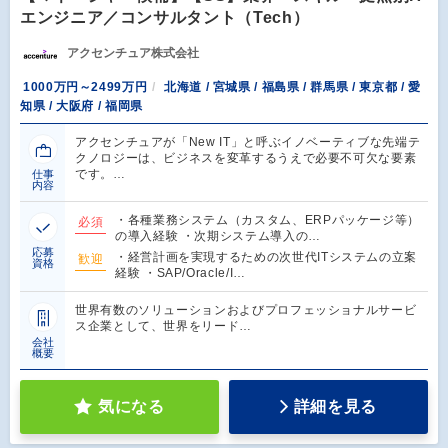
エンジニア／コンサルタント（Tech）
アクセンチュア株式会社
1000万円～2499万円
北海道 / 宮城県 / 福島県 / 群馬県 / 東京都 / 愛
知県 / 大阪府 / 福岡県
アクセンチュアが「New IT」と呼ぶイノベーティブな先端テ
クノロジーは、ビジネスを変革するうえで必要不可欠な要素
です。…
仕事
内容
・各種業務システム（カスタム、ERPパッケージ等）
必須
の導入経験 ・次期システム導入の…
応募
・経営計画を実現するための次世代ITシステムの立案
歓迎
資格
経験 ・SAP/Oracle/I…
世界有数のソリューションおよびプロフェッショナルサービ
ス企業として、世界をリード…
会社
概要
気になる
詳細を見る