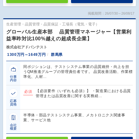
掲載期間：26/07/30～26/08/17
生産管理・品質管理・品質保証・工場長（電気・電子）
グローバル生産本部 品質管理マネージャー【営業利
益率昨対比100%越えの超成長企業】
株式会社アドバンテスト
1300万円～1649万円
群馬県
同ポジションは、テストシステム事業の品質維持・向上を担
うQM推進グループの管理責任者です。 品質改善活動、作業標
準化、人材…
仕事
内容
【必須要件（いずれも必須）】 ・製造業における品質
必須
管理または品質改善に関する実務経…
応募
資格
半導体・部品テストシステム事業、メカトロニクス関連事
業、サービス他
会社
概要