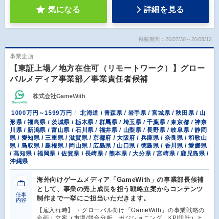
気になる
詳細を見る
掲載期間：26/07/30～26/08/12
事業企画
【東証上場／地方在住可（リモートワーク）】グロー
バルメディア事業部／事業責任者候補
株式会社GameWith
1000万円～1599万円
北海道 / 青森県 / 岩手県 / 宮城県 / 秋田県 / 山
形県 / 福島県 / 茨城県 / 栃木県 / 群馬県 / 埼玉県 / 千葉県 / 東京都 / 神奈
川県 / 新潟県 / 富山県 / 石川県 / 福井県 / 山梨県 / 長野県 / 岐阜県 / 静岡
県 / 愛知県 / 三重県 / 滋賀県 / 京都府 / 大阪府 / 兵庫県 / 奈良県 / 和歌山
県 / 鳥取県 / 島根県 / 岡山県 / 広島県 / 山口県 / 徳島県 / 香川県 / 愛媛県
/ 高知県 / 福岡県 / 佐賀県 / 長崎県 / 熊本県 / 大分県 / 宮崎県 / 鹿児島県 /
沖縄県
海外向けゲームメディア「GameWith」の事業部長候補
として、事業の売上成長を担う戦略立案からコンテンツ
仕事
制作まで一挙にご担当いただきます。
内容
【雇入れ時】 ・グローバル向け「GameWith」の事業戦略の
企画・立案（市場/競合分析、ポジショニング、KPI設計）と