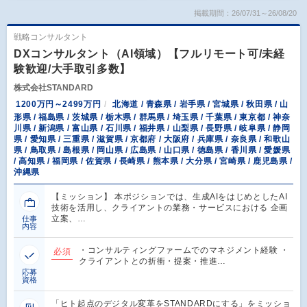
掲載期間：26/07/31～26/08/20
戦略コンサルタント
DXコンサルタント（AI領域）【フルリモート可/未経
験歓迎/大手取引多数】
株式会社STANDARD
1200万円～2499万円
北海道 / 青森県 / 岩手県 / 宮城県 / 秋田県 / 山
形県 / 福島県 / 茨城県 / 栃木県 / 群馬県 / 埼玉県 / 千葉県 / 東京都 / 神奈
川県 / 新潟県 / 富山県 / 石川県 / 福井県 / 山梨県 / 長野県 / 岐阜県 / 静岡
県 / 愛知県 / 三重県 / 滋賀県 / 京都府 / 大阪府 / 兵庫県 / 奈良県 / 和歌山
県 / 鳥取県 / 島根県 / 岡山県 / 広島県 / 山口県 / 徳島県 / 香川県 / 愛媛県
/ 高知県 / 福岡県 / 佐賀県 / 長崎県 / 熊本県 / 大分県 / 宮崎県 / 鹿児島県 /
沖縄県
【ミッション】 本ポジションでは、生成AIをはじめとしたAI
技術を活用し、クライアントの業務・サービスにおける 企画
立案、…
仕事
内容
・コンサルティングファームでのマネジメント経験 ・
必須
クライアントとの折衝・提案・推進…
応募
資格
「ヒト起点のデジタル変革をSTANDARDにする」をミッショ