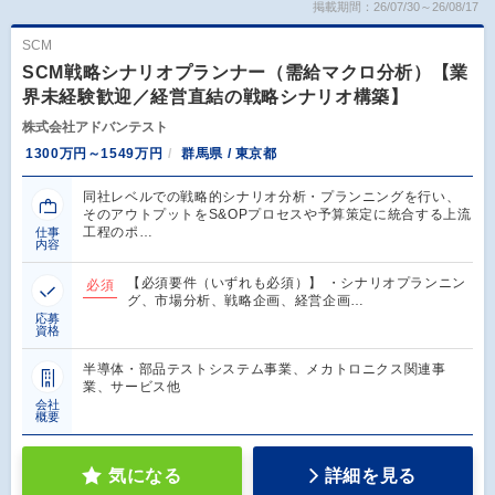
掲載期間：26/07/30～26/08/17
SCM
SCM戦略シナリオプランナー（需給マクロ分析）【業
界未経験歓迎／経営直結の戦略シナリオ構築】
株式会社アドバンテスト
1300万円～1549万円
群馬県 / 東京都
同社レベルでの戦略的シナリオ分析・プランニングを行い、
そのアウトプットをS&OPプロセスや予算策定に統合する上流
工程のポ…
仕事
内容
【必須要件（いずれも必須）】 ・シナリオプランニン
必須
グ、市場分析、戦略企画、経営企画…
応募
資格
半導体・部品テストシステム事業、メカトロニクス関連事
業、サービス他
会社
概要
気になる
詳細を見る