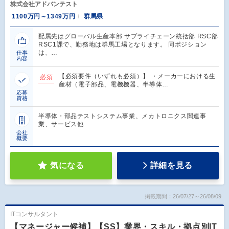
株式会社アドバンテスト
1100万円～1349万円
群馬県
配属先はグローバル生産本部 サプライチェーン統括部 RSC部
RSC1課で、勤務地は群馬工場となります。 同ポジション
は、…
仕事
内容
【必須要件（いずれも必須）】 ・メーカーにおける生
必須
産材（電子部品、電機機器、半導体…
応募
資格
半導体・部品テストシステム事業、メカトロニクス関連事
業、サービス他
会社
概要
気になる
詳細を見る
掲載期間：26/07/27～26/08/09
ITコンサルタント
【マネージャー候補】【SS】業界・スキル・拠点別IT