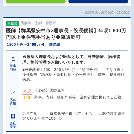
掲載期間：26/08/07～26/08/27
薬剤師・医師・看護師
再掲載
医師【群馬県安中市×理事長・院長候補】年収1,800万
円以上◆住宅手当あり◆車通勤可
1800万円～2499万円
群馬県
医療法人理事長および医師として、外来診療、病棟管
理、施設管理をお願いいたします。
仕事
内容
■外来診療：150～200人/日（2～4診で分担） 主な症例：
慢性疾患（糖尿病・高血圧症・心疾患等）、肺炎、整形外科
疾患…
【必須】医師免許
必須
外科、内科、整形外科等、全身管理に携われる経験
歓迎
応募
資格
◇所在地 ：群馬県安中市 ◇アクセス ：JR信越本線最
寄り駅より車で10分 ◇…
会社
概要