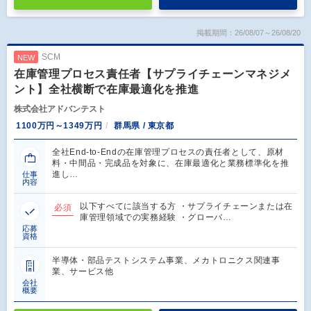
掲載期間：26/08/07～26/08/20
SCM
NEW
在庫管理プロセス責任者【サプライチェーンマネジメ
ント】全社横断で在庫最適化を推進
株式会社アドバンテスト
1100万円～1349万円
群馬県 / 東京都
全社End-to-Endの在庫管理プロセスの責任者として、原材
料・中間品・完成品を対象に、在庫最適化と業務標準化を推
進し…
仕事
内容
以下すべてに該当する方 ・サプライチェーンまたは在
必須
庫管理領域での実務経験 ・グローバ…
応募
資格
半導体・部品テストシステム事業、メカトロニクス関連事
業、サービス他
会社
概要