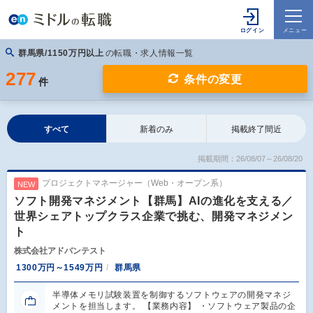
群馬県/1150万円以上
の転職・求人情報一覧
277
条件の変更
件
すべて
新着のみ
掲載終了間近
掲載期間：26/08/07～26/08/20
プロジェクトマネージャー（Web・オープン系）
NEW
ソフト開発マネジメント【群馬】AIの進化を支える／
世界シェアトップクラス企業で挑む、開発マネジメン
ト
株式会社アドバンテスト
1300万円～1549万円
群馬県
半導体メモリ試験装置を制御するソフトウェアの開発マネジ
メントを担当します。 【業務内容】 ・ソフトウェア製品の企