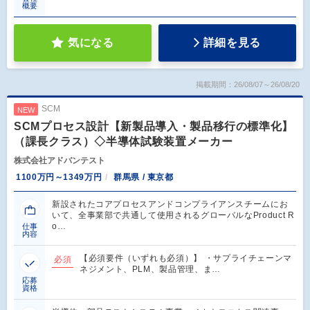
概要
気になる
詳細を見る
掲載期間：26/08/07～26/08/20
SCM
NEW
SCMプロセス設計【新製品導入・製品移行の標準化】
（課長クラス）◇半導体試験装置メーカー
株式会社アドバンテスト
1100万円～1349万円
群馬県 / 東京都
新設されたコアプロセスアンドコンプライアンスチームにお
いて、全事業部で共通して使用されるグローバルなProduct R
o…
仕事
内容
【必須要件（いずれも必須）】 ・サプライチェーンマ
必須
ネジメント、PLM、製品管理、ま…
応募
資格