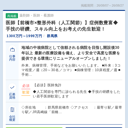
掲載期間：26/08/07～26/08/27
薬剤師・医師・看護師
再掲載
医師【前橋市×整形外科（人工関節）】症例数豊富◆
手技の研鑽、スキル向上をお考えの先生歓迎！
1300万円～1999万円
群馬県
地域の中核病院として信頼される病院を目指し開設後30
年以上 最新の医療設備を備え、より安全で高度な医療を
仕事
提供できる環境にリニューアルオープンしました！
内容
外来、病棟管理、手術などをお願いいたします。 ■外来：3コ
マ程度／週（20～30名／コマ） ■病棟管理：10床程度／週 ■
手術…
【必須】医師免許
必須
◆人工関節を専門に診られる先生 ◆手技の研鑽をした
歓迎
応募
い若手医師歓迎します
資格
◇所在地 ：群馬県前橋市 ◇アクセス ：最寄り駅／最寄
り駅／JR高崎線「前橋…
会社
概要