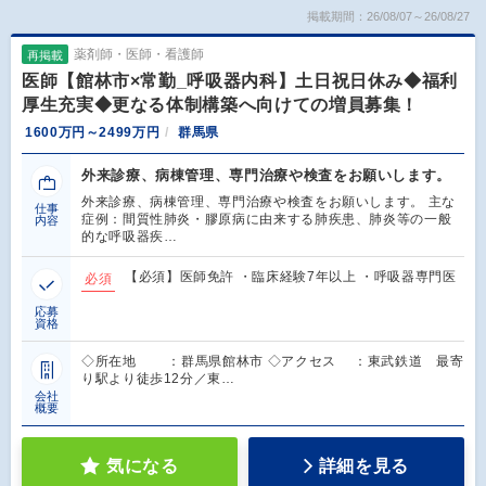
掲載期間：26/08/07～26/08/27
薬剤師・医師・看護師
再掲載
医師【館林市×常勤_呼吸器内科】土日祝日休み◆福利
厚生充実◆更なる体制構築へ向けての増員募集！
1600万円～2499万円
群馬県
外来診療、病棟管理、専門治療や検査をお願いします。
外来診療、病棟管理、専門治療や検査をお願いします。 主な
仕事
症例：間質性肺炎・膠原病に由来する肺疾患、肺炎等の一般
内容
的な呼吸器疾…
【必須】医師免許 ・臨床経験7年以上 ・呼吸器専門医
必須
応募
資格
◇所在地 ：群馬県館林市 ◇アクセス ：東武鉄道 最寄
り駅より徒歩12分／東…
会社
概要
気になる
詳細を見る