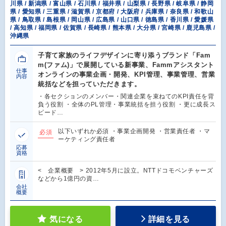
川県 / 新潟県 / 富山県 / 石川県 / 福井県 / 山梨県 / 長野県 / 岐阜県 / 静岡
県 / 愛知県 / 三重県 / 滋賀県 / 京都府 / 大阪府 / 兵庫県 / 奈良県 / 和歌山
県 / 鳥取県 / 島根県 / 岡山県 / 広島県 / 山口県 / 徳島県 / 香川県 / 愛媛県
/ 高知県 / 福岡県 / 佐賀県 / 長崎県 / 熊本県 / 大分県 / 宮崎県 / 鹿児島県 /
沖縄県
子育て家族のライフデザインに寄り添うブランド「Fam
m(ファム)」で展開している新事業、Fammアシスタント
仕事
オンラインの事業企画・開発、KPI管理、事業管理、営業
内容
統括などを担っていただきます。
・各セクションのメンバー・関連企業を束ねてのKPI責任を背
負う役割 ・全体のPL管理・事業統括を担う役割 ・更に成長ス
ピード…
以下いずれか必須 ・事業企画開発 ・営業責任者 ・マ
必須
ーケティング責任者
応募
資格
< 企業概要 > 2012年5月に設立。NTTドコモベンチャーズ
などから1億円の資…
会社
概要
気になる
詳細を見る