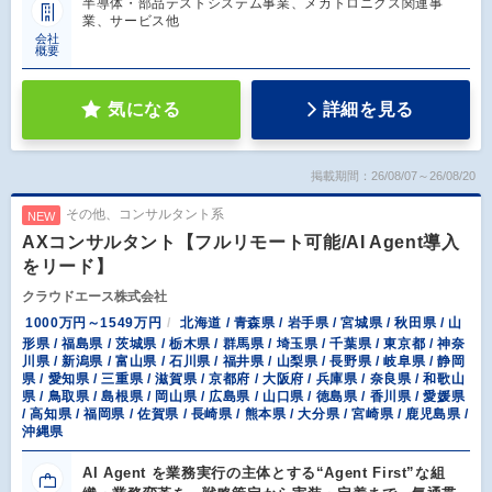
半導体・部品テストシステム事業、メカトロニクス関連事
業、サービス他
会社
概要
気になる
詳細を見る
掲載期間：26/08/07～26/08/20
その他、コンサルタント系
NEW
AXコンサルタント【フルリモート可能/AI Agent導入
をリード】
クラウドエース株式会社
1000万円～1549万円
北海道 / 青森県 / 岩手県 / 宮城県 / 秋田県 / 山
形県 / 福島県 / 茨城県 / 栃木県 / 群馬県 / 埼玉県 / 千葉県 / 東京都 / 神奈
川県 / 新潟県 / 富山県 / 石川県 / 福井県 / 山梨県 / 長野県 / 岐阜県 / 静岡
県 / 愛知県 / 三重県 / 滋賀県 / 京都府 / 大阪府 / 兵庫県 / 奈良県 / 和歌山
県 / 鳥取県 / 島根県 / 岡山県 / 広島県 / 山口県 / 徳島県 / 香川県 / 愛媛県
/ 高知県 / 福岡県 / 佐賀県 / 長崎県 / 熊本県 / 大分県 / 宮崎県 / 鹿児島県 /
沖縄県
AI Agent を業務実行の主体とする“Agent First”な組