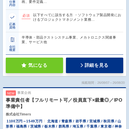
画、要件定義…
仕事
内容
以下すべてに該当する方 ・ソフトウェア製品開発にお
必須
けるプロジェクトマネジメント業務…
応募
資格
半導体・部品テストシステム事業、メカトロニクス関連事
業、サービス他
会社
概要
気になる
詳細を見る
掲載期間：26/08/07～26/08/20
事業企画
NEW
事業責任者【フルリモート可／役員直下×裁量◎／IPO
準備中】
株式会社Timers
1100万円～1549万円
北海道 / 青森県 / 岩手県 / 宮城県 / 秋田県 / 山
形県 / 福島県 / 茨城県 / 栃木県 / 群馬県 / 埼玉県 / 千葉県 / 東京都 / 神奈