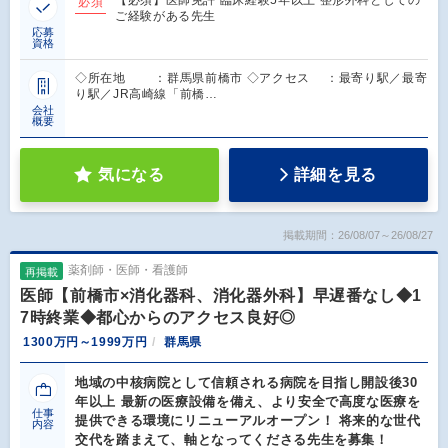
【必須】医師免許 臨床経験5年以上 整形外科としての
必須
ご経験がある先生
応募
資格
◇所在地 ：群馬県前橋市 ◇アクセス ：最寄り駅／最寄
り駅／JR高崎線「前橋…
会社
概要
気になる
詳細を見る
掲載期間：26/08/07～26/08/27
薬剤師・医師・看護師
再掲載
医師【前橋市×消化器科、消化器外科】早遅番なし◆1
7時終業◆都心からのアクセス良好◎
1300万円～1999万円
群馬県
地域の中核病院として信頼される病院を目指し開設後30
年以上 最新の医療設備を備え、より安全で高度な医療を
仕事
提供できる環境にリニューアルオープン！ 将来的な世代
内容
交代を踏まえて、軸となってくださる先生を募集！