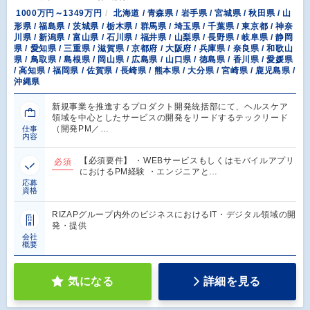
1000万円～1349万円
北海道 / 青森県 / 岩手県 / 宮城県 / 秋田県 / 山
形県 / 福島県 / 茨城県 / 栃木県 / 群馬県 / 埼玉県 / 千葉県 / 東京都 / 神奈
川県 / 新潟県 / 富山県 / 石川県 / 福井県 / 山梨県 / 長野県 / 岐阜県 / 静岡
県 / 愛知県 / 三重県 / 滋賀県 / 京都府 / 大阪府 / 兵庫県 / 奈良県 / 和歌山
県 / 鳥取県 / 島根県 / 岡山県 / 広島県 / 山口県 / 徳島県 / 香川県 / 愛媛県
/ 高知県 / 福岡県 / 佐賀県 / 長崎県 / 熊本県 / 大分県 / 宮崎県 / 鹿児島県 /
沖縄県
新規事業を推進するプロダクト開発統括部にて、ヘルスケア
領域を中心としたサービスの開発をリードするテックリード
（開発PM／…
仕事
内容
【必須要件】 ・WEBサービスもしくはモバイルアプリ
必須
におけるPM経験 ・エンジニアと…
応募
資格
RIZAPグループ内外のビジネスにおけるIT・デジタル領域の開
発・提供
会社
概要
気になる
詳細を見る