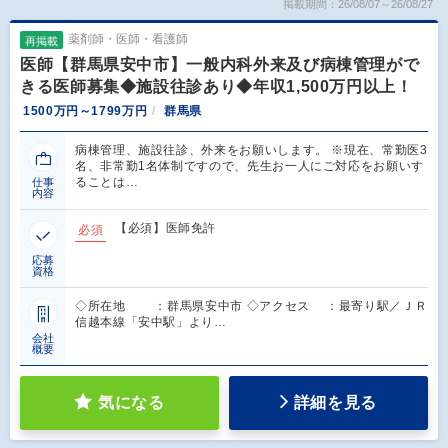
掲載期間：26/08/07～26/08/27
薬剤師・医師・看護師
再掲載
医師【群馬県安中市】一般内科外来及び病棟管理がで
きる医師募集◆施設往診あり◆年収1,500万円以上！
1500万円～1799万円
群馬県
病棟管理、施設往診、外来をお願いします。 ※現在、常勤医3
名、非常勤1名体制ですので、先生お一人にご対応をお願いす
ることは…
仕事
内容
【必須】医師免許
必須
応募
資格
◇所在地 ：群馬県安中市 ◇アクセス ：最寄り駅／ＪＲ
信越本線「安中駅」より…
会社
概要
気になる
詳細を見る