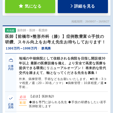
気になる
詳細を見る
掲載期間：26/08/07～26/08/27
薬剤師・医師・看護師
再掲載
医師【前橋市×整形外科（膝）】症例数豊富☆手技の
研鑽、スキル向上をお考え先生お待ちしております！
1300万円～1999万円
群馬県
地域の中核病院として信頼される病院を目指し開設後30
年以上 最新の医療設備を備え、より安全で高度な医療を
仕事
提供できる環境にリニューアルオープン！ 将来的な世代
内容
交代を踏まえて、軸となってくださる先生を募集！
外来、病棟管理、手術などをお願いいたします。 ■外来：3コ
マ程度／週（20～30名／コマ） ■病棟管理：10床程度／週 ■
手術…
【必須】医師免許
必須
◆膝を専門に診られる先生 ◆手技の研鑽をしたい若手
歓迎
応募
医師歓迎します
資格