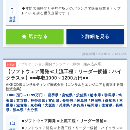
◆年間労働時間と平均年収とのバランスで医薬品業界トップ
レベルを誇る優良企業です（…
会社
概要
気になる
詳細を見る
掲載期間：26/08/07～26/08/20
アプリケーション開発エンジニア（制御・組み込み系）
NEW
【ソフトウェア開発≪上流工程：リーダー候補：ハイ
クラス≫】■■年収1000～1200万円■■
AKKODiSコンサルティング株式会社【コンサルとエンジニアを両立する個
性派企業】
1000万円～1199万円
岩手県 / 宮城県 / 茨城県 / 栃木県 / 群馬県 / 埼
玉県 / 東京都 / 神奈川県 / 富山県 / 長野県 / 岐阜県 / 静岡県 / 愛知県 / 三
重県 / 滋賀県 / 京都府 / 大阪府 / 兵庫県 / 奈良県 / 福岡県 / 佐賀県 / 長崎
県 / 熊本県 / 大分県
■ソフトウェア開発≪上流工程：リーダー候補≫
■ソフトウェア開発≪上流工程：リーダー候補：ハイクラス≫
仕事