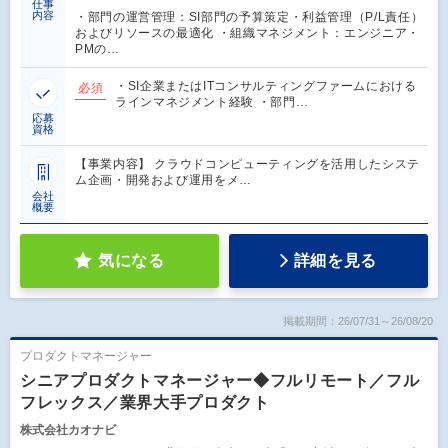
仕事
内容
・部門の運営管理：SI部門の予算策定・利益管理（P/L責任）
およびリソースの最適化 ・組織マネジメント：エンジニア・
PMの…
・SI企業またはITコンサルティングファームにおける
必須
ラインマネジメント経験 ・部門…
応募
資格
【事業内容】 クラウドコンピューティングを活用したシステ
ム企画・開発および運用をメ…
会社
概要
気になる
詳細を見る
掲載期間：26/07/31～26/08/20
プロダクトマネージャー
シニアプロダクトマネージャー◆フルリモート／フル
フレックス／業界大手プロダクト
株式会社カオナビ