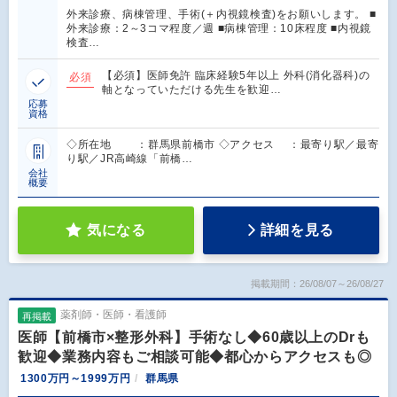
外来診療、病棟管理、手術(＋内視鏡検査)をお願いします。 ■
外来診療：2～3コマ程度／週 ■病棟管理：10床程度 ■内視鏡
検査…
【必須】医師免許 臨床経験5年以上 外科(消化器科)の
必須
軸となっていただける先生を歓迎…
応募
資格
◇所在地 ：群馬県前橋市 ◇アクセス ：最寄り駅／最寄
り駅／JR高崎線「前橋…
会社
概要
気になる
詳細を見る
掲載期間：26/08/07～26/08/27
薬剤師・医師・看護師
再掲載
医師【前橋市×整形外科】手術なし◆60歳以上のDrも
歓迎◆業務内容もご相談可能◆都心からアクセスも◎
1300万円～1999万円
群馬県