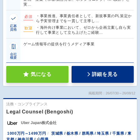
実…
・事業推進、事業責任者として、新規事業のPL策定か
必須
ら予実管理までを一貫して主導し…
応募
・海外向け事業において、ゼロから企画立案し自ら実
歓迎
資格
行して事業として立ち上げたご経験…
ゲーム情報等の提供を行うメディア事業
会社
概要
気になる
詳細を見る
掲載期間：26/07/30～26/08/12
法務・コンプライアンス
Legal Counsel (Bengoshi)
Uber Japan株式会社
1000万円～1499万円
茨城県 / 栃木県 / 群馬県 / 埼玉県 / 千葉県 / 東
京都 / 神奈川県 / 山梨県