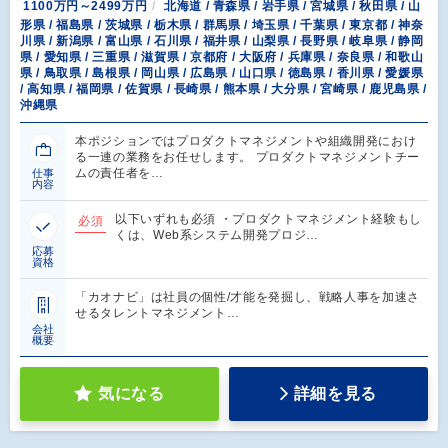
1100万円～2499万円
北海道 / 青森県 / 岩手県 / 宮城県 / 秋田県 / 山
形県 / 福島県 / 茨城県 / 栃木県 / 群馬県 / 埼玉県 / 千葉県 / 東京都 / 神奈
川県 / 新潟県 / 富山県 / 石川県 / 福井県 / 山梨県 / 長野県 / 岐阜県 / 静岡
県 / 愛知県 / 三重県 / 滋賀県 / 京都府 / 大阪府 / 兵庫県 / 奈良県 / 和歌山
県 / 鳥取県 / 島根県 / 岡山県 / 広島県 / 山口県 / 徳島県 / 香川県 / 愛媛県
/ 高知県 / 福岡県 / 佐賀県 / 長崎県 / 熊本県 / 大分県 / 宮崎県 / 鹿児島県 /
沖縄県
本ポジションではプロダクトマネジメントや組織開発におけ
る一連の業務をお任せします。 プロダクトマネジメントチー
ムの責任者を…
仕事
内容
以下いずれも必須 ・プロダクトマネジメント経験もし
必須
くは、Web系システム開発プロジ…
応募
資格
「カオナビ」は社員の個性/才能を発掘し、戦略人事を加速さ
せるタレントマネジメント…
会社
概要
気になる
詳細を見る