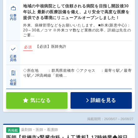
地域の中核病院として信頼される病院を目指し開設後30
年以上 最新の医療設備を備え、より安全で高度な医療を
仕事
提供できる環境にリニューアルオープンしました！
内容
外来、病棟管理などをお願いいたします。 ■外来(新患中心)：
20～30名／コマ ※外来コマ数など業務の比率、詳細は先生の
ご要…
【必須】医師免許
必須
応募
資格
◇所在地 ：群馬県前橋市 ◇アクセス ：最寄り駅／最寄
り駅／JR高崎線「前橋…
会社
概要
気になる
詳細を見る
掲載期間：26/08/07～26/08/27
薬剤師・医師・看護師
再掲載
医師【前橋市×腎臓内科・人工透析】17時終業◆祝日