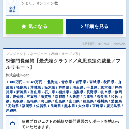
ンとし、オンライン教…
会社
概要
気になる
詳細を見る
掲載期間：26/07/31～26/08/20
プロジェクトマネージャー（Web・オープン系）
SI部門長候補【最先端クラウド／意思決定の裁量／フ
ルリモート】
株式会社G-gen
1300万円～1849万円
北海道 / 青森県 / 岩手県 / 宮城県 / 秋田県 / 山
形県 / 福島県 / 茨城県 / 栃木県 / 群馬県 / 埼玉県 / 千葉県 / 東京都 / 神奈
川県 / 新潟県 / 富山県 / 石川県 / 福井県 / 山梨県 / 長野県 / 岐阜県 / 静岡
県 / 愛知県 / 三重県 / 滋賀県 / 京都府 / 大阪府 / 兵庫県 / 奈良県 / 和歌山
県 / 鳥取県 / 島根県 / 岡山県 / 広島県 / 山口県 / 徳島県 / 香川県 / 愛媛県
/ 高知県 / 福岡県 / 佐賀県 / 長崎県 / 熊本県 / 大分県 / 宮崎県 / 鹿児島県 /
沖縄県
各種プロジェクトの統括や部門運営のサポートを携わっ
ていただきます。