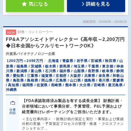
気になる
詳細を見る
掲載期間：26/08/06～26/08/19
財務・コントローラー
NEW
FP&Aアソシエイトディレクター《高年収～2,200万円
◆日本全国からフルリモートワークOK》
外資系バイオテクノロジー企業
1200万円～2499万円
北海道 / 青森県 / 岩手県 / 宮城県 / 秋田県 / 山
形県 / 福島県 / 茨城県 / 栃木県 / 群馬県 / 埼玉県 / 千葉県 / 東京都 / 神奈
川県 / 新潟県 / 富山県 / 石川県 / 福井県 / 山梨県 / 長野県 / 岐阜県 / 静岡
県 / 愛知県 / 三重県 / 滋賀県 / 京都府 / 大阪府 / 兵庫県 / 奈良県 / 和歌山
県 / 鳥取県 / 島根県 / 岡山県 / 広島県 / 山口県 / 徳島県 / 香川県 / 愛媛県
/ 高知県 / 福岡県 / 佐賀県 / 長崎県 / 熊本県 / 大分県 / 宮崎県 / 鹿児島県 /
沖縄県
【FDA承認取得済み製品を有する成長企業】 財務計画・
分析領域において事業分析、予算管理、P&L予測および
仕事
経営層向けレポーティングをご担当いただきます。
内容
＜主な仕事内容＞ ・財務計画の策定と実行 ・事業および業績
分析の実施 ・予算策定プロセスの管理・推進 ・クロスファン
クショナルプ…