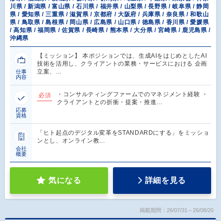
川県 / 新潟県 / 富山県 / 石川県 / 福井県 / 山梨県 / 長野県 / 岐阜県 / 静岡
県 / 愛知県 / 三重県 / 滋賀県 / 京都府 / 大阪府 / 兵庫県 / 奈良県 / 和歌山
県 / 鳥取県 / 島根県 / 岡山県 / 広島県 / 山口県 / 徳島県 / 香川県 / 愛媛県
/ 高知県 / 福岡県 / 佐賀県 / 長崎県 / 熊本県 / 大分県 / 宮崎県 / 鹿児島県 /
沖縄県
【ミッション】 本ポジションでは、生成AIをはじめとしたAI
技術を活用し、クライアントの業務・サービスにおける 企画
立案、…
仕事
内容
・コンサルティングファームでのマネジメント経験 ・
必須
クライアントとの折衝・提案・推進…
応募
資格
「ヒト起点のデジタル変革をSTANDARDにする」をミッショ
ンとし、オンライン教…
会社
概要
気になる
詳細を見る
掲載期間：26/07/31～26/08/20