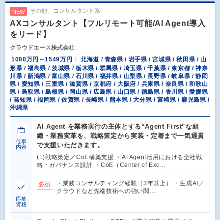
その他、コンサルタント系
NEW
AXコンサルタント【フルリモート可能/AI Agent導入
をリード】
クラウドエース株式会社
1000万円～1549万円
北海道 / 青森県 / 岩手県 / 宮城県 / 秋田県 / 山
形県 / 福島県 / 茨城県 / 栃木県 / 群馬県 / 埼玉県 / 千葉県 / 東京都 / 神奈
川県 / 新潟県 / 富山県 / 石川県 / 福井県 / 山梨県 / 長野県 / 岐阜県 / 静岡
県 / 愛知県 / 三重県 / 滋賀県 / 京都府 / 大阪府 / 兵庫県 / 奈良県 / 和歌山
県 / 鳥取県 / 島根県 / 岡山県 / 広島県 / 山口県 / 徳島県 / 香川県 / 愛媛県
/ 高知県 / 福岡県 / 佐賀県 / 長崎県 / 熊本県 / 大分県 / 宮崎県 / 鹿児島県 /
沖縄県
AI Agent を業務実行の主体とする“Agent First”な組
織・業務変革を、戦略策定から実装・定着まで一気通貫
仕事
で支援いただきます。
内容
(1)戦略策定／CoE構築支援 ・AI Agent活用における全社戦
略・ガバナンス設計 ・CoE（Center of Exc…
・業務コンサルティング経験（3年以上） ・生成AI／
必須
クラウドなど先端技術への強い関…
応募
資格