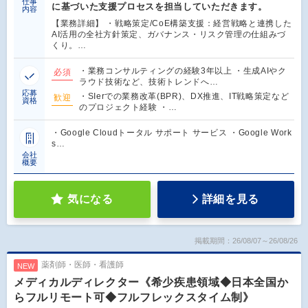
仕事
に基づいた支援プロセスを担当していただきます。
内容
【業務詳細】 ・戦略策定/CoE構築支援：経営戦略と連携した
AI活用の全社方針策定、ガバナンス・リスク管理の仕組みづ
くり。…
・業務コンサルティングの経験3年以上 ・生成AIやク
必須
ラウド技術など、技術トレンドへ…
応募
・SIerでの業務改革(BPR)、DX推進、IT戦略策定など
歓迎
資格
のプロジェクト経験 ・…
・Google Cloudトータル サポート サービス ・Google Work
s…
会社
概要
気になる
詳細を見る
掲載期間：26/08/07～26/08/26
薬剤師・医師・看護師
NEW
メディカルディレクター《希少疾患領域◆日本全国か
らフルリモート可◆フルフレックスタイム制》