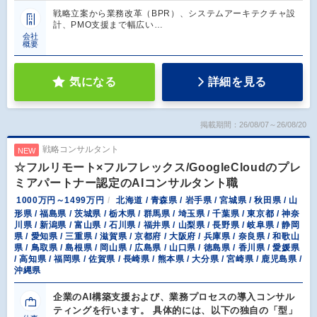
戦略立案から業務改革（BPR）、システムアーキテクチャ設
計、PMO支援まで幅広い…
会社
概要
気になる
詳細を見る
掲載期間：26/08/07～26/08/20
戦略コンサルタント
NEW
☆フルリモート×フルフレックス/GoogleCloudのプレ
ミアパートナー認定のAIコンサルタント職
1000万円～1499万円
北海道 / 青森県 / 岩手県 / 宮城県 / 秋田県 / 山
形県 / 福島県 / 茨城県 / 栃木県 / 群馬県 / 埼玉県 / 千葉県 / 東京都 / 神奈
川県 / 新潟県 / 富山県 / 石川県 / 福井県 / 山梨県 / 長野県 / 岐阜県 / 静岡
県 / 愛知県 / 三重県 / 滋賀県 / 京都府 / 大阪府 / 兵庫県 / 奈良県 / 和歌山
県 / 鳥取県 / 島根県 / 岡山県 / 広島県 / 山口県 / 徳島県 / 香川県 / 愛媛県
/ 高知県 / 福岡県 / 佐賀県 / 長崎県 / 熊本県 / 大分県 / 宮崎県 / 鹿児島県 /
沖縄県
企業のAI構築支援および、業務プロセスの導入コンサル
ティングを行います。 具体的には、以下の独自の「型」