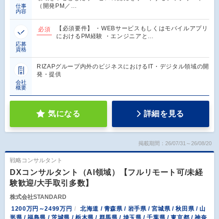
（開発PM／…
仕事
内容
【必須要件】 ・WEBサービスもしくはモバイルアプリ
必須
におけるPM経験 ・エンジニアと…
応募
資格
RIZAPグループ内外のビジネスにおけるIT・デジタル領域の開
発・提供
会社
概要
気になる
詳細を見る
掲載期間：26/07/31～26/08/20
戦略コンサルタント
DXコンサルタント（AI領域）【フルリモート可/未経
験歓迎/大手取引多数】
株式会社STANDARD
1200万円～2499万円
北海道 / 青森県 / 岩手県 / 宮城県 / 秋田県 / 山
形県 / 福島県 / 茨城県 / 栃木県 / 群馬県 / 埼玉県 / 千葉県 / 東京都 / 神奈