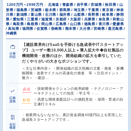
1200万円～2999万円
北海道 / 青森県 / 岩手県 / 宮城県 / 秋田県 / 山
形県 / 福島県 / 茨城県 / 栃木県 / 群馬県 / 埼玉県 / 千葉県 / 東京都 / 神奈
川県 / 新潟県 / 富山県 / 石川県 / 福井県 / 山梨県 / 長野県 / 岐阜県 / 静岡
県 / 愛知県 / 三重県 / 滋賀県 / 京都府 / 大阪府 / 兵庫県 / 奈良県 / 和歌山
県 / 鳥取県 / 島根県 / 岡山県 / 広島県 / 山口県 / 徳島県 / 香川県 / 愛媛県
/ 高知県 / 福岡県 / 佐賀県 / 長崎県 / 熊本県 / 大分県 / 宮崎県 / 鹿児島県 /
沖縄県
【建設業界向けSaaSを手掛ける急成長中ITスタートアッ
プ】 ユーザー数10,000人以上＋導入拡大中◆自社製品の
仕事
機能開発・改善のほか、開発組織の拡大を牽引していた
内容
だくやりがいの大きなポジションです。
＜主な仕事内容＞ ・開発組織の拡大戦略の立案・推進 ・新機
能開発・改善サイクルの高速化の推進 等 ＜注目ポイント・
魅力＞ ・建設…
・技術開発セクションの統率経験 ・テクノロジー・ア
必須
ーキテクトとしての知見 ・学士号 ・…
応募
・高度な開発基盤設計への挑戦意欲 ・採用・育成の自
歓迎
資格
立遂行スキル
・創業間もないながら、累計資金調達40億円以上を実現した
急成長スタートアップです…
会社
概要