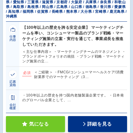
県 / 愛知県 / 三重県 / 滋賀県 / 京都府 / 大阪府 / 兵庫県 / 奈良県 / 和歌山
県 / 鳥取県 / 島根県 / 岡山県 / 広島県 / 山口県 / 徳島県 / 香川県 / 愛媛県
/ 高知県 / 福岡県 / 佐賀県 / 長崎県 / 熊本県 / 大分県 / 宮崎県 / 鹿児島県 /
沖縄県
【100年以上の歴史を誇る安定企業】 マーケティングチ
ームを率い、コンシューマー製品のブランド戦略・マー
仕事
ケティング施策の立案・実行を通じて、事業成長を推進
内容
していただきます。
＜主な仕事内容＞ ・マーケティングチームのマネジメント ・
ブランドポートフォリオの統括 ・ブランド戦略・マーケティ
ング施策の立…
＜ご経験＞ ・FMCG/コンシューマーヘルスケア/消費
必須
財業界でのマーケティング（3…
応募
資格
・100年以上の歴史を持つ国内老舗製薬企業です。 ・日本発
のグローバル企業として、…
会社
概要
気になる
詳細を見る