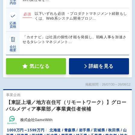
内容
以下いずれも必須 ・プロダクトマネジメント経験もし
必須
くは、Web系システム開発プロジ…
応募
資格
「カオナビ」は社員の個性/才能を発掘し、戦略人事を加速さ
せるタレントマネジメント…
会社
概要
気になる
詳細を見る
掲載期間：26/07/30～26/08/12
事業企画
【東証上場／地方在住可（リモートワーク）】グロー
バルメディア事業部／事業責任者候補
株式会社GameWith
1000万円～1599万円
北海道 / 青森県 / 岩手県 / 宮城県 / 秋田県 / 山