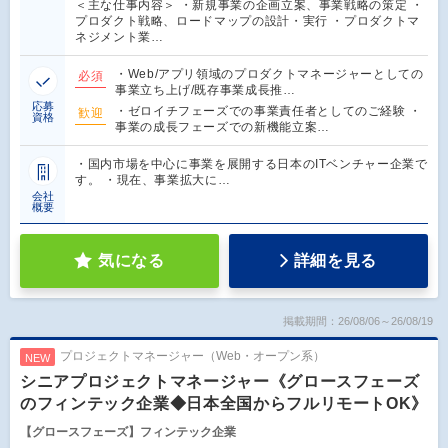
＜主な仕事内容＞ ・新規事業の企画立案、事業戦略の策定 ・
プロダクト戦略、ロードマップの設計・実行 ・プロダクトマ
ネジメント業…
・Web/アプリ領域のプロダクトマネージャーとしての
必須
事業立ち上げ/既存事業成長推…
応募
・ゼロイチフェーズでの事業責任者としてのご経験 ・
歓迎
資格
事業の成長フェーズでの新機能立案…
・国内市場を中心に事業を展開する日本のITベンチャー企業で
す。 ・現在、事業拡大に…
会社
概要
気になる
詳細を見る
掲載期間：26/08/06～26/08/19
プロジェクトマネージャー（Web・オープン系）
NEW
シニアプロジェクトマネージャー《グロースフェーズ
のフィンテック企業◆日本全国からフルリモートOK》
【グロースフェーズ】フィンテック企業