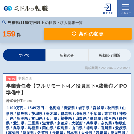
島根県/1150万円以上
の転職・求人情報一覧
159
条件の変更
件
すべて
新着のみ
掲載終了間近
掲載期間：26/08/07～26/08/20
事業企画
NEW
事業責任者【フルリモート可／役員直下×裁量◎／IPO
準備中】
株式会社Timers
1100万円～1549万円
北海道 / 青森県 / 岩手県 / 宮城県 / 秋田県 / 山
形県 / 福島県 / 茨城県 / 栃木県 / 群馬県 / 埼玉県 / 千葉県 / 東京都 / 神奈
川県 / 新潟県 / 富山県 / 石川県 / 福井県 / 山梨県 / 長野県 / 岐阜県 / 静岡
県 / 愛知県 / 三重県 / 滋賀県 / 京都府 / 大阪府 / 兵庫県 / 奈良県 / 和歌山
県 / 鳥取県 / 島根県 / 岡山県 / 広島県 / 山口県 / 徳島県 / 香川県 / 愛媛県
/ 高知県 / 福岡県 / 佐賀県 / 長崎県 / 熊本県 / 大分県 / 宮崎県 / 鹿児島県 /