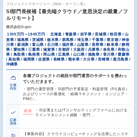
プロジェクトマネージャー（Web・オープン系）
SI部門長候補【最先端クラウド／意思決定の裁量／フ
ルリモート】
株式会社G-gen
1300万円～1849万円
北海道 / 青森県 / 岩手県 / 宮城県 / 秋田県 / 山
形県 / 福島県 / 茨城県 / 栃木県 / 群馬県 / 埼玉県 / 千葉県 / 東京都 / 神奈
川県 / 新潟県 / 富山県 / 石川県 / 福井県 / 山梨県 / 長野県 / 岐阜県 / 静岡
県 / 愛知県 / 三重県 / 滋賀県 / 京都府 / 大阪府 / 兵庫県 / 奈良県 / 和歌山
県 / 鳥取県 / 島根県 / 岡山県 / 広島県 / 山口県 / 徳島県 / 香川県 / 愛媛県
/ 高知県 / 福岡県 / 佐賀県 / 長崎県 / 熊本県 / 大分県 / 宮崎県 / 鹿児島県 /
沖縄県
各種プロジェクトの統括や部門運営のサポートを携わっ
ていただきます。
仕事
内容
・部門の運営管理：SI部門の予算策定・利益管理（P/L責任）
およびリソースの最適化 ・組織マネジメント：エンジニア・
PMの…
・SI企業またはITコンサルティングファームにおける
必須
ラインマネジメント経験 ・部門…
応募
資格
【事業内容】 クラウドコンピューティングを活用したシステ