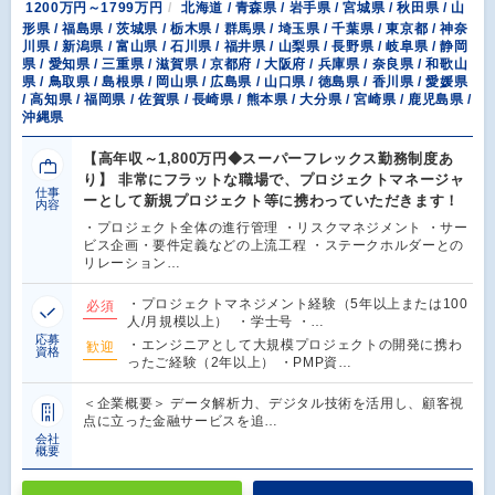
1200万円～1799万円
北海道 / 青森県 / 岩手県 / 宮城県 / 秋田県 / 山
形県 / 福島県 / 茨城県 / 栃木県 / 群馬県 / 埼玉県 / 千葉県 / 東京都 / 神奈
川県 / 新潟県 / 富山県 / 石川県 / 福井県 / 山梨県 / 長野県 / 岐阜県 / 静岡
県 / 愛知県 / 三重県 / 滋賀県 / 京都府 / 大阪府 / 兵庫県 / 奈良県 / 和歌山
県 / 鳥取県 / 島根県 / 岡山県 / 広島県 / 山口県 / 徳島県 / 香川県 / 愛媛県
/ 高知県 / 福岡県 / 佐賀県 / 長崎県 / 熊本県 / 大分県 / 宮崎県 / 鹿児島県 /
沖縄県
【高年収～1,800万円◆スーパーフレックス勤務制度あ
り】 非常にフラットな職場で、プロジェクトマネージャ
仕事
ーとして新規プロジェクト等に携わっていただきます！
内容
・プロジェクト全体の進行管理 ・リスクマネジメント ・サー
ビス企画・要件定義などの上流工程 ・ステークホルダーとの
リレーション…
・プロジェクトマネジメント経験（5年以上または100
必須
人/月規模以上） ・学士号 ・…
応募
・エンジニアとして大規模プロジェクトの開発に携わ
歓迎
資格
ったご経験（2年以上） ・PMP資…
＜企業概要＞ データ解析力、デジタル技術を活用し、顧客視
点に立った金融サービスを追…
会社
概要