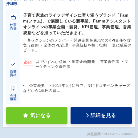
沖縄県
子育て家族のライフデザインに寄り添うブランド「Fam
m(ファム)」で展開している新事業、Fammアシスタント
仕事
オンラインの事業企画・開発、KPI管理、事業管理、営業
内容
統括などを担っていただきます。
・各セクションのメンバー・関連企業を束ねてのKPI責任を背
負う役割 ・全体のPL管理・事業統括を担う役割 ・更に成長ス
ピード…
以下いずれか必須 ・事業企画開発 ・営業責任者 ・マ
必須
ーケティング責任者
応募
資格
< 企業概要 > 2012年5月に設立。NTTドコモベンチャーズ
などから1億円の資…
会社
概要
気になる
詳細を見る
掲載期間：26/08/07～26/08/20