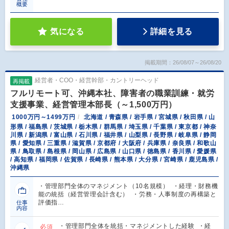
概要
気になる
詳細を見る
掲載期間：26/08/07～26/08/20
経営者・COO・経営幹部・カントリーヘッド
再掲載
フルリモート可、沖縄本社、障害者の職業訓練・就労
支援事業、経営管理本部長（～1,500万円）
1000万円～1499万円
北海道 / 青森県 / 岩手県 / 宮城県 / 秋田県 / 山
形県 / 福島県 / 茨城県 / 栃木県 / 群馬県 / 埼玉県 / 千葉県 / 東京都 / 神奈
川県 / 新潟県 / 富山県 / 石川県 / 福井県 / 山梨県 / 長野県 / 岐阜県 / 静岡
県 / 愛知県 / 三重県 / 滋賀県 / 京都府 / 大阪府 / 兵庫県 / 奈良県 / 和歌山
県 / 鳥取県 / 島根県 / 岡山県 / 広島県 / 山口県 / 徳島県 / 香川県 / 愛媛県
/ 高知県 / 福岡県 / 佐賀県 / 長崎県 / 熊本県 / 大分県 / 宮崎県 / 鹿児島県 /
沖縄県
・管理部門全体のマネジメント（10名規模） ・経理・財務機
能の統括（経営管理会計含む） ・労務・人事制度の再構築と
評価指…
仕事
内容
・管理部門全体を統括・マネジメントした経験 ・経
必須