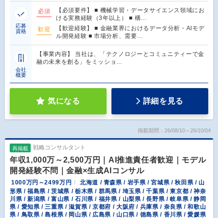
【必須要件】 ■ 機械学習・データサイエンス領域にお
必須
ける実務経験（3年以上） ■ 構…
応募
【歓迎経験】 ■ 金融業界におけるデータ分析・AIモデ
歓迎
資格
ル開発経験 ■ 市場分析、需要…
【事業内容】 当社は、「テクノロジーとコミュニティーで金
融の未来を創る」をミッショ…
会社
概要
気になる
詳細を見る
掲載期間：26/08/10～26/10/04
戦略コンサルタント
再掲載
年収1,000万～2,500万円｜AI推進責任者歓迎｜モデル
開発経験不問｜金融×生成AIコンサル
1000万円～2499万円
北海道 / 青森県 / 岩手県 / 宮城県 / 秋田県 / 山
形県 / 福島県 / 茨城県 / 栃木県 / 群馬県 / 埼玉県 / 千葉県 / 東京都 / 神奈
川県 / 新潟県 / 富山県 / 石川県 / 福井県 / 山梨県 / 長野県 / 岐阜県 / 静岡
県 / 愛知県 / 三重県 / 滋賀県 / 京都府 / 大阪府 / 兵庫県 / 奈良県 / 和歌山
県 / 鳥取県 / 島根県 / 岡山県 / 広島県 / 山口県 / 徳島県 / 香川県 / 愛媛県