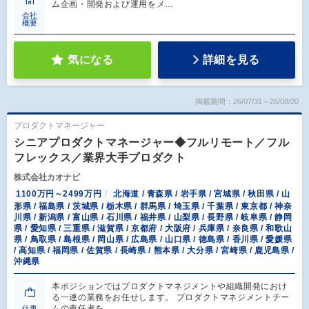
ム企画・開発および運用をメ…
会社
概要
気になる
詳細を見る
掲載期間：26/07/31～26/08/20
プロダクトマネージャー
シニアプロダクトマネージャー◆フルリモート／フル
フレックス／業界大手プロダクト
株式会社カオナビ
1100万円～2499万円
北海道 / 青森県 / 岩手県 / 宮城県 / 秋田県 / 山
形県 / 福島県 / 茨城県 / 栃木県 / 群馬県 / 埼玉県 / 千葉県 / 東京都 / 神奈
川県 / 新潟県 / 富山県 / 石川県 / 福井県 / 山梨県 / 長野県 / 岐阜県 / 静岡
県 / 愛知県 / 三重県 / 滋賀県 / 京都府 / 大阪府 / 兵庫県 / 奈良県 / 和歌山
県 / 鳥取県 / 島根県 / 岡山県 / 広島県 / 山口県 / 徳島県 / 香川県 / 愛媛県
/ 高知県 / 福岡県 / 佐賀県 / 長崎県 / 熊本県 / 大分県 / 宮崎県 / 鹿児島県 /
沖縄県
本ポジションではプロダクトマネジメントや組織開発におけ
る一連の業務をお任せします。 プロダクトマネジメントチー
ムの責任者を…
仕事