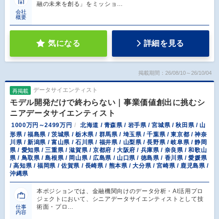
融の未来を創る」をミッショ…
会社
概要
気になる
詳細を見る
掲載期間：26/08/10～26/10/04
データサイエンティスト
再掲載
モデル開発だけで終わらない｜事業価値創出に挑むシ
ニアデータサイエンティスト
1000万円～2499万円
北海道 / 青森県 / 岩手県 / 宮城県 / 秋田県 / 山
形県 / 福島県 / 茨城県 / 栃木県 / 群馬県 / 埼玉県 / 千葉県 / 東京都 / 神奈
川県 / 新潟県 / 富山県 / 石川県 / 福井県 / 山梨県 / 長野県 / 岐阜県 / 静岡
県 / 愛知県 / 三重県 / 滋賀県 / 京都府 / 大阪府 / 兵庫県 / 奈良県 / 和歌山
県 / 鳥取県 / 島根県 / 岡山県 / 広島県 / 山口県 / 徳島県 / 香川県 / 愛媛県
/ 高知県 / 福岡県 / 佐賀県 / 長崎県 / 熊本県 / 大分県 / 宮崎県 / 鹿児島県 /
沖縄県
本ポジションでは、金融機関向けのデータ分析・AI活用プロ
ジェクトにおいて、シニアデータサイエンティストとして技
術面・プロ…
仕事
内容