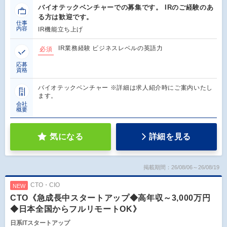
バイオテックベンチャーでの募集です。 IRのご経験のあ
る方は歓迎です。
仕事
内容
IR機能立ち上げ
IR業務経験 ビジネスレベルの英語力
必須
応募
資格
バイオテックベンチャー ※詳細は求人紹介時にご案内いたし
ます。
会社
概要
気になる
詳細を見る
掲載期間：26/08/06～26/08/19
CTO・CIO
NEW
CTO《急成長中スタートアップ◆高年収～3,000万円
◆日本全国からフルリモートOK》
日系ITスタートアップ