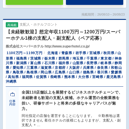
掲載期間：26/08/10～26/08/23
支配人・ホテルフロント
再掲載
【未経験歓迎】想定年収1100万円～1200万円/スーパ
ーホテル1棟の支配人・副支配人（ペア応募）
株式会社スーパーホテル http://www.superhotel.co.jp/
1100万円～1199万円
北海道 / 青森県 / 岩手県 / 宮城県 / 秋田県 / 山
形県 / 福島県 / 茨城県 / 栃木県 / 群馬県 / 埼玉県 / 千葉県 / 東京都 / 神奈
川県 / 新潟県 / 富山県 / 石川県 / 福井県 / 山梨県 / 長野県 / 岐阜県 / 静岡
県 / 愛知県 / 三重県 / 滋賀県 / 京都府 / 大阪府 / 兵庫県 / 奈良県 / 和歌山
県 / 鳥取県 / 島根県 / 岡山県 / 広島県 / 山口県 / 徳島県 / 香川県 / 愛媛県
/ 高知県 / 福岡県 / 佐賀県 / 長崎県 / 熊本県 / 大分県 / 宮崎県 / 鹿児島県 /
沖縄県
全国110店舗以上を展開するビジネスホテルチェーンで、
未経験者も歓迎の支配人候補。ホテル運営の全般業務を
仕事
担い、研修サポートと将来の多様なキャリアパスが魅
内容
力。
同社指定の店舗を運営することになります。 ※勤務地は選
択できません 着任ホテルの規模にもよりますが、支配人・副
支配人 + …