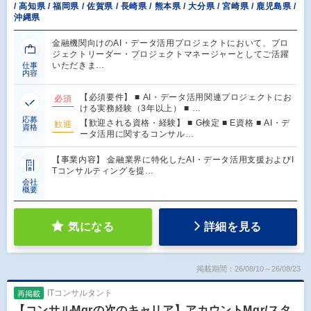
/ 高知県 / 福岡県 / 佐賀県 / 長崎県 / 熊本県 / 大分県 / 宮崎県 / 鹿児島県 /
沖縄県
金融機関向けのAI・データ活用プロジェクトにおいて、プロ
ジェクトリーダー・プロジェクトマネージャーとしてご活躍
いただきま…
仕事
内容
【必須要件】 ■ AI・データ活用関連プロジェクトにお
必須
ける実務経験（3年以上） ■ …
応募
【歓迎される資格・経験】 ■ G検定 ■ E資格 ■ AI・デ
歓迎
資格
ータ活用に関するコンサル…
【事業内容】 金融業界に特化したAI・データ活用支援およびI
Tコンサルティングを提…
会社
概要
気になる
詳細を見る
掲載期間：26/08/10～26/08/23
ITコンサルタント
再掲載
【コンサルMgrの次のキャリア】アカウントMgr/スタ