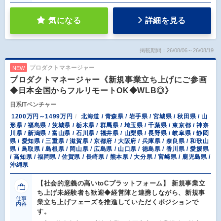
気になる
詳細を見る
掲載期間：26/08/06～26/08/19
プロダクトマネージャー
NEW
プロダクトマネージャー《新規事業立ち上げにご参画
◆日本全国からフルリモートOK◆WLB◎》
日系ITベンチャー
1200万円～1499万円
北海道 / 青森県 / 岩手県 / 宮城県 / 秋田県 / 山
形県 / 福島県 / 茨城県 / 栃木県 / 群馬県 / 埼玉県 / 千葉県 / 東京都 / 神奈
川県 / 新潟県 / 富山県 / 石川県 / 福井県 / 山梨県 / 長野県 / 岐阜県 / 静岡
県 / 愛知県 / 三重県 / 滋賀県 / 京都府 / 大阪府 / 兵庫県 / 奈良県 / 和歌山
県 / 鳥取県 / 島根県 / 岡山県 / 広島県 / 山口県 / 徳島県 / 香川県 / 愛媛県
/ 高知県 / 福岡県 / 佐賀県 / 長崎県 / 熊本県 / 大分県 / 宮崎県 / 鹿児島県 /
沖縄県
【社会的意義の高いtoCプラットフォーム】 新規事業立
ち上げ未経験者も歓迎◆経営陣と連携しながら、新規事
仕事
業立ち上げフェーズを推進していただくポジションで
内容
す。