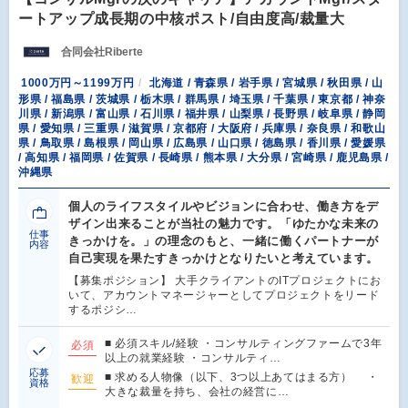
ートアップ成長期の中核ポスト/自由度高/裁量大
合同会社Riberte
1000万円～1199万円
北海道 / 青森県 / 岩手県 / 宮城県 / 秋田県 / 山
形県 / 福島県 / 茨城県 / 栃木県 / 群馬県 / 埼玉県 / 千葉県 / 東京都 / 神奈
川県 / 新潟県 / 富山県 / 石川県 / 福井県 / 山梨県 / 長野県 / 岐阜県 / 静岡
県 / 愛知県 / 三重県 / 滋賀県 / 京都府 / 大阪府 / 兵庫県 / 奈良県 / 和歌山
県 / 鳥取県 / 島根県 / 岡山県 / 広島県 / 山口県 / 徳島県 / 香川県 / 愛媛県
/ 高知県 / 福岡県 / 佐賀県 / 長崎県 / 熊本県 / 大分県 / 宮崎県 / 鹿児島県 /
沖縄県
個人のライフスタイルやビジョンに合わせ、働き方をデ
ザイン出来ることが当社の魅力です。「ゆたかな未来の
仕事
きっかけを。」の理念のもと、一緒に働くパートナーが
内容
自己実現を果たすきっかけとなりたいと考えています。
【募集ポジション】 大手クライアントのITプロジェクトにお
いて、アカウントマネージャーとしてプロジェクトをリード
するポジシ…
■ 必須スキル/経験 ・コンサルティングファームで3年
必須
以上の就業経験 ・コンサルティ…
応募
■ 求める人物像（以下、3つ以上あてはまる方） ・
歓迎
資格
大きな裁量を持ち、会社の経営に…