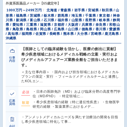
外資系医薬品メーカー【65歳定年】
1000万円～2499万円
北海道 / 青森県 / 岩手県 / 宮城県 / 秋田県 / 山
形県 / 福島県 / 茨城県 / 栃木県 / 群馬県 / 埼玉県 / 千葉県 / 東京都 / 神奈
川県 / 新潟県 / 富山県 / 石川県 / 福井県 / 山梨県 / 長野県 / 岐阜県 / 静岡
県 / 愛知県 / 三重県 / 滋賀県 / 京都府 / 大阪府 / 兵庫県 / 奈良県 / 和歌山
県 / 鳥取県 / 島根県 / 岡山県 / 広島県 / 山口県 / 徳島県 / 香川県 / 愛媛県
/ 高知県 / 福岡県 / 佐賀県 / 長崎県 / 熊本県 / 大分県 / 宮崎県 / 鹿児島県 /
沖縄県
【医師としての臨床経験を活かし、医療の創出に貢献】
希少疾患領域におけるメディカル戦略の立案・実行およ
仕事
びメディカルアフェアーズ業務全般をご担当いただきま
内容
す。
＜主な仕事内容＞ ・国内および担当領域におけるメディカル
プランの策定・実行 ・フィールドメディカルチームと連携し
たKOLエン…
・日本の医師免許（MD）および臨床分野の高度専門学
必須
位（MD/PhD） ・特定領域に…
応募
・希少疾患領域の経験（特に遺伝性疾患） ・生物医学
歓迎
資格
研究の経験 ・製薬業界におけるメデ…
・アンメットメディカルニーズを満たす治療法の開発を目指
し希少疾患領域に特化して事…
会社