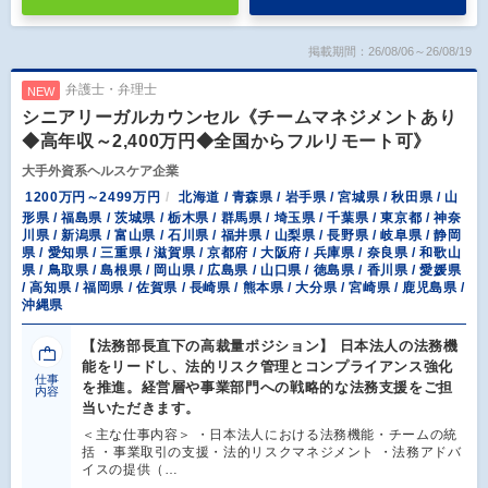
掲載期間：26/08/06～26/08/19
弁護士・弁理士
NEW
シニアリーガルカウンセル《チームマネジメントあり
◆高年収～2,400万円◆全国からフルリモート可》
大手外資系ヘルスケア企業
1200万円～2499万円
北海道 / 青森県 / 岩手県 / 宮城県 / 秋田県 / 山
形県 / 福島県 / 茨城県 / 栃木県 / 群馬県 / 埼玉県 / 千葉県 / 東京都 / 神奈
川県 / 新潟県 / 富山県 / 石川県 / 福井県 / 山梨県 / 長野県 / 岐阜県 / 静岡
県 / 愛知県 / 三重県 / 滋賀県 / 京都府 / 大阪府 / 兵庫県 / 奈良県 / 和歌山
県 / 鳥取県 / 島根県 / 岡山県 / 広島県 / 山口県 / 徳島県 / 香川県 / 愛媛県
/ 高知県 / 福岡県 / 佐賀県 / 長崎県 / 熊本県 / 大分県 / 宮崎県 / 鹿児島県 /
沖縄県
【法務部長直下の高裁量ポジション】 日本法人の法務機
能をリードし、法的リスク管理とコンプライアンス強化
仕事
を推進。経営層や事業部門への戦略的な法務支援をご担
内容
当いただきます。
＜主な仕事内容＞ ・日本法人における法務機能・チームの統
括 ・事業取引の支援・法的リスクマネジメント ・法務アドバ
イスの提供（…