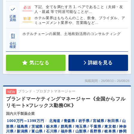
下記、全てを満たす方 1. ペアであること（夫婦・友
必須
人・親戚 等で同居可能なことが…
応募
ホテル業界はもちろんのこと、飲食、ブライダル、ア
歓迎
資格
ミューズメント業界や、営業職など…
ホテルチェーンの展開、土地有効活用のコンサルティング
会社
概要
気になる
詳細を見る
掲載期間：26/08/10～26/08/26
ブランド・プロダクトマネージャー
NEW
ブランドマーケティングマネージャー《全国からフル
リモート×フレックス勤務OK》
国内大手製薬企業
1000万円～1399万円
北海道 / 青森県 / 岩手県 / 宮城県 / 秋田県 / 山
形県 / 福島県 / 茨城県 / 栃木県 / 群馬県 / 埼玉県 / 千葉県 / 東京都 / 神奈
川県 / 新潟県 / 富山県 / 石川県 / 福井県 / 山梨県 / 長野県 / 岐阜県 / 静岡