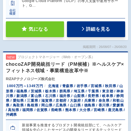
Google Cloud Platform（GCP）の導入支援や運用サポー
ト、G…
会社
概要
気になる
詳細を見る
掲載期間：26/08/07～26/08/20
プロジェクトマネージャー（Web・オープン系）
NEW
chocoZAP開発統括リード（PM候補）※ヘルスケア×
フィットネス領域・事業構造改革中※
RIZAPテクノロジーズ株式会社
1000万円～1349万円
北海道 / 青森県 / 岩手県 / 宮城県 / 秋田県 / 山
形県 / 福島県 / 茨城県 / 栃木県 / 群馬県 / 埼玉県 / 千葉県 / 東京都 / 神奈
川県 / 新潟県 / 富山県 / 石川県 / 福井県 / 山梨県 / 長野県 / 岐阜県 / 静岡
県 / 愛知県 / 三重県 / 滋賀県 / 京都府 / 大阪府 / 兵庫県 / 奈良県 / 和歌山
県 / 鳥取県 / 島根県 / 岡山県 / 広島県 / 山口県 / 徳島県 / 香川県 / 愛媛県
/ 高知県 / 福岡県 / 佐賀県 / 長崎県 / 熊本県 / 大分県 / 宮崎県 / 鹿児島県 /
沖縄県
新規事業を推進するプロダクト開発統括部にて、ヘルスケア
領域を中心としたサービスの開発をリードするテックリード