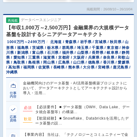
掲載期間：26/08/10～26/10/04
データベースエンジニア
再掲載
【年収1,000万～2,500万円】金融業界の大規模データ
基盤を設計するシニアデータアーキテクト
1000万円～2499万円
北海道 / 青森県 / 岩手県 / 宮城県 / 秋田県 / 山
形県 / 福島県 / 茨城県 / 栃木県 / 群馬県 / 埼玉県 / 千葉県 / 東京都 / 神奈
川県 / 新潟県 / 富山県 / 石川県 / 福井県 / 山梨県 / 長野県 / 岐阜県 / 静岡
県 / 愛知県 / 三重県 / 滋賀県 / 京都府 / 大阪府 / 兵庫県 / 奈良県 / 和歌山
県 / 鳥取県 / 島根県 / 岡山県 / 広島県 / 山口県 / 徳島県 / 香川県 / 愛媛県
/ 高知県 / 福岡県 / 佐賀県 / 長崎県 / 熊本県 / 大分県 / 宮崎県 / 鹿児島県 /
沖縄県
金融機関向けのデータ基盤・AI活用基盤構築プロジェクトに
おいて、データアーキテクトとしてアーキテクチャ設計から
導入・活用…
仕事
内容
【必須要件】 ■ データ基盤（DWH、Data Lake、デー
必須
タ統合基盤等）の構築…
応募
【歓迎経験】 ■ Snowflake、Databricksを活用したデ
歓迎
資格
ータ基盤の設…
【事業内容】 当社は、「テクノロジーとコミュニティーで金