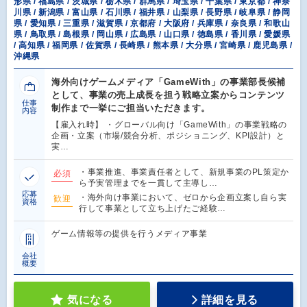
形県 / 福島県 / 茨城県 / 栃木県 / 群馬県 / 埼玉県 / 千葉県 / 東京都 / 神奈
川県 / 新潟県 / 富山県 / 石川県 / 福井県 / 山梨県 / 長野県 / 岐阜県 / 静岡
県 / 愛知県 / 三重県 / 滋賀県 / 京都府 / 大阪府 / 兵庫県 / 奈良県 / 和歌山
県 / 鳥取県 / 島根県 / 岡山県 / 広島県 / 山口県 / 徳島県 / 香川県 / 愛媛県
/ 高知県 / 福岡県 / 佐賀県 / 長崎県 / 熊本県 / 大分県 / 宮崎県 / 鹿児島県 /
沖縄県
海外向けゲームメディア「GameWith」の事業部長候補
として、事業の売上成長を担う戦略立案からコンテンツ
仕事
制作まで一挙にご担当いただきます。
内容
【雇入れ時】 ・グローバル向け「GameWith」の事業戦略の
企画・立案（市場/競合分析、ポジショニング、KPI設計）と
実…
・事業推進、事業責任者として、新規事業のPL策定か
必須
ら予実管理までを一貫して主導し…
応募
・海外向け事業において、ゼロから企画立案し自ら実
歓迎
資格
行して事業として立ち上げたご経験…
ゲーム情報等の提供を行うメディア事業
会社
概要
気になる
詳細を見る