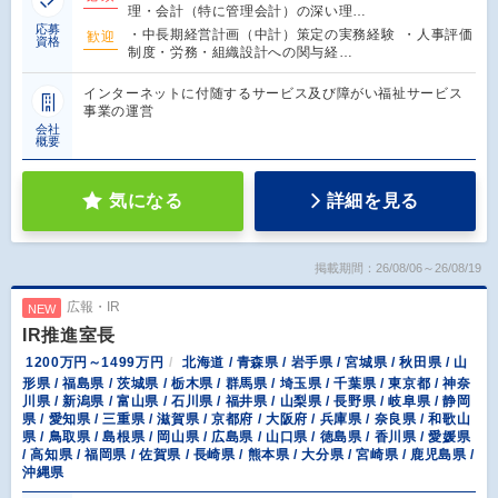
理・会計（特に管理会計）の深い理…
応募
・中長期経営計画（中計）策定の実務経験 ・人事評価
歓迎
資格
制度・労務・組織設計への関与経…
インターネットに付随するサービス及び障がい福祉サービス
事業の運営
会社
概要
気になる
詳細を見る
掲載期間：26/08/06～26/08/19
広報・IR
NEW
IR推進室長
1200万円～1499万円
北海道 / 青森県 / 岩手県 / 宮城県 / 秋田県 / 山
形県 / 福島県 / 茨城県 / 栃木県 / 群馬県 / 埼玉県 / 千葉県 / 東京都 / 神奈
川県 / 新潟県 / 富山県 / 石川県 / 福井県 / 山梨県 / 長野県 / 岐阜県 / 静岡
県 / 愛知県 / 三重県 / 滋賀県 / 京都府 / 大阪府 / 兵庫県 / 奈良県 / 和歌山
県 / 鳥取県 / 島根県 / 岡山県 / 広島県 / 山口県 / 徳島県 / 香川県 / 愛媛県
/ 高知県 / 福岡県 / 佐賀県 / 長崎県 / 熊本県 / 大分県 / 宮崎県 / 鹿児島県 /
沖縄県