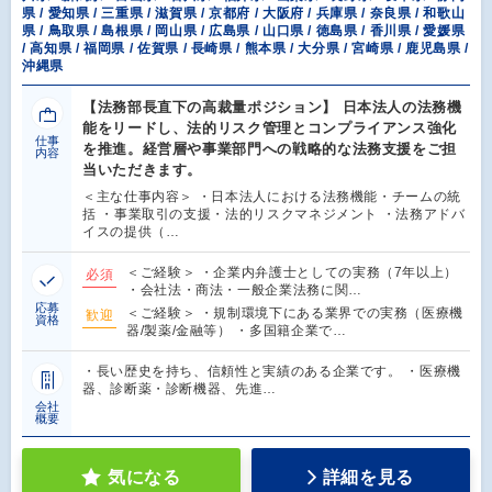
県 / 愛知県 / 三重県 / 滋賀県 / 京都府 / 大阪府 / 兵庫県 / 奈良県 / 和歌山
県 / 鳥取県 / 島根県 / 岡山県 / 広島県 / 山口県 / 徳島県 / 香川県 / 愛媛県
/ 高知県 / 福岡県 / 佐賀県 / 長崎県 / 熊本県 / 大分県 / 宮崎県 / 鹿児島県 /
沖縄県
【法務部長直下の高裁量ポジション】 日本法人の法務機
能をリードし、法的リスク管理とコンプライアンス強化
仕事
を推進。経営層や事業部門への戦略的な法務支援をご担
内容
当いただきます。
＜主な仕事内容＞ ・日本法人における法務機能・チームの統
括 ・事業取引の支援・法的リスクマネジメント ・法務アドバ
イスの提供（…
＜ご経験＞ ・企業内弁護士としての実務（7年以上）
必須
・会社法・商法・一般企業法務に関…
応募
＜ご経験＞ ・規制環境下にある業界での実務（医療機
歓迎
資格
器/製薬/金融等） ・多国籍企業で…
・長い歴史を持ち、信頼性と実績のある企業です。 ・医療機
器、診断薬・診断機器、先進…
会社
概要
気になる
詳細を見る