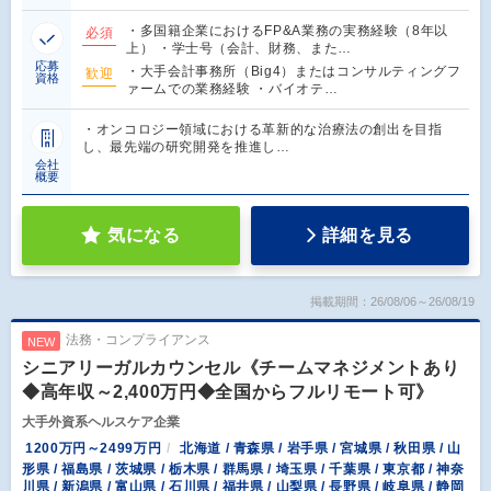
・多国籍企業におけるFP&A業務の実務経験（8年以
必須
上） ・学士号（会計、財務、また…
応募
・大手会計事務所（Big4）またはコンサルティングフ
歓迎
資格
ァームでの業務経験 ・バイオテ…
・オンコロジー領域における革新的な治療法の創出を目指
し、最先端の研究開発を推進し…
会社
概要
気になる
詳細を見る
掲載期間：26/08/06～26/08/19
法務・コンプライアンス
NEW
シニアリーガルカウンセル《チームマネジメントあり
◆高年収～2,400万円◆全国からフルリモート可》
大手外資系ヘルスケア企業
1200万円～2499万円
北海道 / 青森県 / 岩手県 / 宮城県 / 秋田県 / 山
形県 / 福島県 / 茨城県 / 栃木県 / 群馬県 / 埼玉県 / 千葉県 / 東京都 / 神奈
川県 / 新潟県 / 富山県 / 石川県 / 福井県 / 山梨県 / 長野県 / 岐阜県 / 静岡