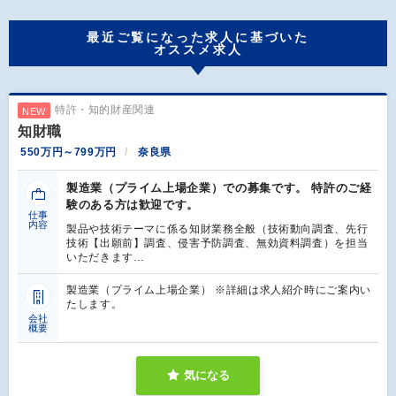
最近ご覧になった求人に基づいた
オススメ求人
特許・知的財産関連
NEW
知財職
550万円～799万円
奈良県
製造業（プライム上場企業）での募集です。 特許のご経
験のある方は歓迎です。
仕事
内容
製品や技術テーマに係る知財業務全般（技術動向調査、先行
技術【出願前】調査、侵害予防調査、無効資料調査）を担当
いただきます…
製造業（プライム上場企業） ※詳細は求人紹介時にご案内い
たします。
会社
概要
気になる