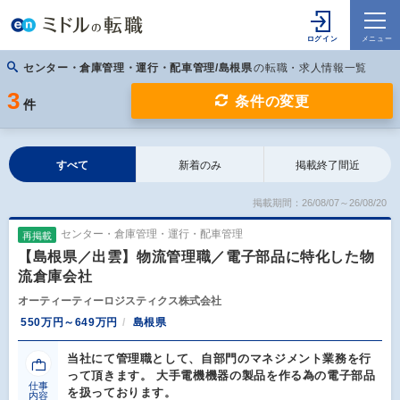
センター・倉庫管理・運行・配車管理/島根県
の転職・求人情報一覧
3
条件の変更
件
すべて
新着のみ
掲載終了間近
掲載期間：26/08/07～26/08/20
センター・倉庫管理・運行・配車管理
再掲載
【島根県／出雲】物流管理職／電子部品に特化した物
流倉庫会社
オーティーティーロジスティクス株式会社
550万円～649万円
島根県
当社にて管理職として、自部門のマネジメント業務を行
って頂きます。 大手電機機器の製品を作る為の電子部品
仕事
を扱っております。
内容