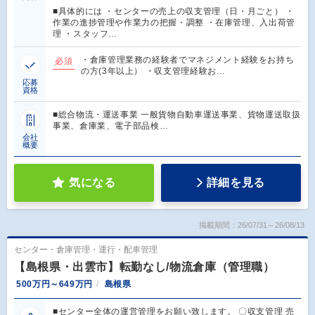
■具体的には ・センターの売上の収支管理（日・月ごと） ・
作業の進捗管理や作業力の把握・調整 ・在庫管理、入出荷管
理 ・スタッフ…
・倉庫管理業務の経験者でマネジメント経験をお持ち
必須
の方(3年以上） ・収支管理経験お…
応募
資格
■総合物流・運送事業 一般貨物自動車運送事業、貨物運送取扱
事業、倉庫業、電子部品検…
会社
概要
気になる
詳細を見る
掲載期間：26/07/31～26/08/13
センター・倉庫管理・運行・配車管理
【島根県・出雲市】転勤なし/物流倉庫（管理職）
500万円～649万円
島根県
■センター全体の運営管理をお願い致します。 〇収支管理 売