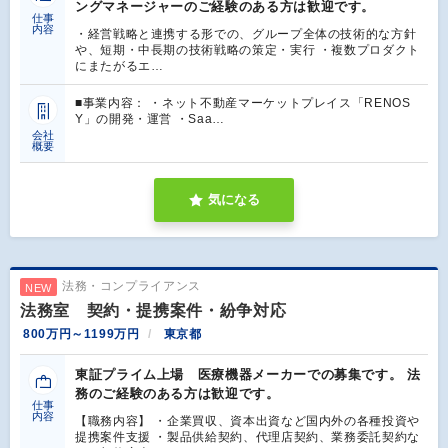
ングマネージャーのご経験のある方は歓迎です。
仕事
内容
・経営戦略と連携する形での、グループ全体の技術的な方針
や、短期・中長期の技術戦略の策定・実行 ・複数プロダクト
にまたがるエ…
■事業内容： ・ネット不動産マーケットプレイス「RENOS
Y」の開発・運営 ・Saa…
会社
概要
気になる
法務・コンプライアンス
NEW
法務室 契約・提携案件・紛争対応
800万円～1199万円
東京都
東証プライム上場 医療機器メーカーでの募集です。 法
務のご経験のある方は歓迎です。
仕事
内容
【職務内容】 ・企業買収、資本出資など国内外の各種投資や
提携案件支援 ・製品供給契約、代理店契約、業務委託契約な