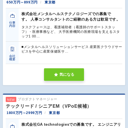
650万円～899万円
東京都
株式会社メンタルヘルステクノロジーズでの募集で
す。 人事コンサルタントのご経験のある方は歓迎です。
仕事
内容
タスクフォースは、看護補助者（看護師のサポートスタッ
フ）・医療事務など、 大手医療機関の医療現場を支えるスタ
ッフ1 00…
■メンタルヘルスソリューションサービス 産業医クラウドサー
ビスを中心に産業保健医サ…
会社
概要
気になる
プロダクトマネージャー
NEW
テックリード / シニアEM（VPoE候補）
1800万円～2999万円
東京都
株式会社GA technologiesでの募集です。 エンジニアリ