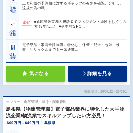
上と利益の予算額に対するギャップの有無を確認、分析し、
達成の為の戦…
仕事
内容
■倉庫管理業務の経験者でマネジメント経験をお持ちの
必須
方 (3年以上） ■基本的なPC…
応募
資格
電子部品・家電量販物流に特化し、保管・配送・包装・検
査・リサイクルまでを一気通貫…
会社
概要
気になる
詳細を見る
掲載期間：26/07/22～26/08/14
センター・倉庫管理・運行・配車管理
島根県【物流管理職】電子部品業界に特化した大手物
流企業/物流業でスキルアップしたい方必見！
600万円～649万円
島根県