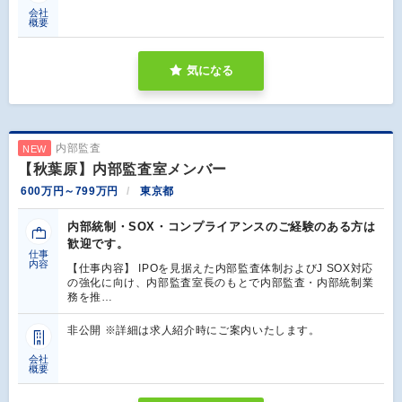
会社
概要
気になる
内部監査
NEW
【秋葉原】内部監査室メンバー
600万円～799万円
東京都
内部統制・SOX・コンプライアンスのご経験のある方は
歓迎です。
仕事
内容
【仕事内容】 IPOを見据えた内部監査体制およびJ SOX対応
の強化に向け、内部監査室長のもとで内部監査・内部統制業
務を推…
非公開 ※詳細は求人紹介時にご案内いたします。
会社
概要