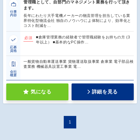
管理職として、自部門のマネジメント業務を行って頂き
ます。
仕事
内容
長年にわたり大手電機メーカーの物流管理を担当している業
界特化型物流会社 独自のノウハウによ体制により、効率化と
コスト削減を…
■倉庫管理業務の経験者で管理職経験をお持ちの方 (3
必須
年以上） ■基本的なPC操作…
応募
資格
一般貨物自動車運送事業 貨物運送取扱事業 倉庫業 電子部品検
査業務 機械器具設置工事業 電…
会社
概要
気になる
詳細を見る
1