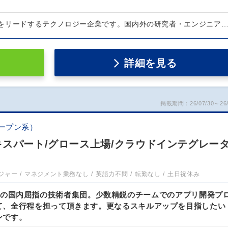
をリードするテクノロジー企業です。国内外の研究者・エンジニア
詳細を見る
掲載期間：26/07/30～26/
ープン系）
キスパート/グロース上場/クラウドインテグレー
ジャー
マネジメント業務なし
英語力不問
転勤なし
土日祝休み
Herokuの国内屈指の技術者集団。少数精鋭のチームでのアプリ開発プ
て、全行程を担って頂きます。更なるスキルアップを目指したい
ンです。