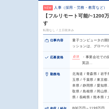
人事（採用・労務・教育など）
NEW
【フルリモート可能/~120
す
転勤なし
土日祝休み
量子コンピュータの開
仕事内容
ッションは、グローバ
必須
・事業会社での
応募資格
英語…
北海道 / 青森県 / 岩手県
勤務地
玉県 / 千葉県 / 東京都 
阜県 / 静岡県 / 愛知県 
取県 / 島根県 / 岡山県 
県 / 長崎県 / 熊本県 /
800万円～1199万円
年収 / 給与