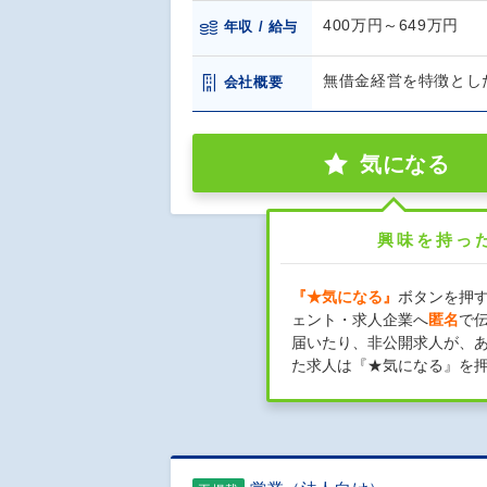
400万円～649万円
年収 / 給与
無借金経営を特徴とし
会社概要
気になる
興味を持っ
『★気になる』
ボタンを押
ェント・求人企業へ
匿名
で
届いたり、非公開求人が、
た求人は『★気になる』を