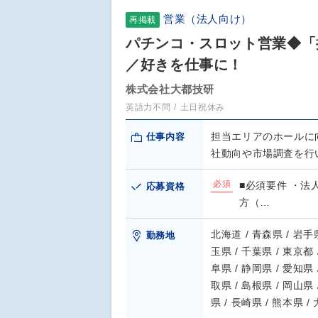
営業（法人向け）
再掲載
パチンコ・スロット営業◆「押
／好きを仕事に！
株式会社大都技研
英語力不問
土日祝休み
担当エリアのホールに
仕事内容
社動向や市場調査を行
必須
■必須要件 ・法
応募資格
方（…
北海道 / 青森県 / 岩手県
勤務地
玉県 / 千葉県 / 東京都 
阜県 / 静岡県 / 愛知県 
取県 / 島根県 / 岡山県 
県 / 長崎県 / 熊本県 /