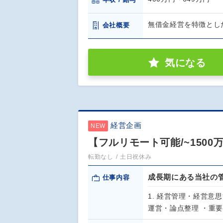
年収 / 給与
無借金経営を特徴とし
会社概要
気になる
経営企画
NEW
【フルリモート可能/~150
転勤なし
土日祝休み
成長期にある当社の
仕事内容
1. 経営管理・経営
運営・論点整理 ・重要