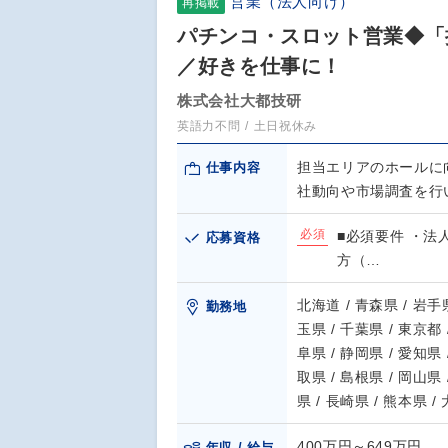
営業（法人向け）
再掲載
パチンコ・スロット営業◆「押
／好きを仕事に！
株式会社大都技研
英語力不問
土日祝休み
担当エリアのホールに
仕事内容
社動向や市場調査を行
必須
■必須要件 ・法
応募資格
方（…
北海道 / 青森県 / 岩手県
勤務地
玉県 / 千葉県 / 東京都 
阜県 / 静岡県 / 愛知県 
取県 / 島根県 / 岡山県 
県 / 長崎県 / 熊本県 /
400万円～649万円