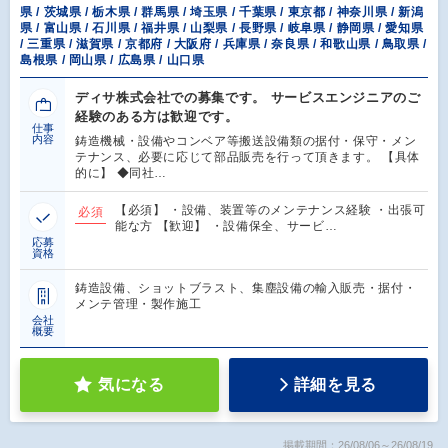
県 / 茨城県 / 栃木県 / 群馬県 / 埼玉県 / 千葉県 / 東京都 / 神奈川県 / 新潟
県 / 富山県 / 石川県 / 福井県 / 山梨県 / 長野県 / 岐阜県 / 静岡県 / 愛知県
/ 三重県 / 滋賀県 / 京都府 / 大阪府 / 兵庫県 / 奈良県 / 和歌山県 / 鳥取県 /
島根県 / 岡山県 / 広島県 / 山口県
ディサ株式会社での募集です。 サービスエンジニアのご
経験のある方は歓迎です。
仕事
内容
鋳造機械・設備やコンベア等搬送設備類の据付・保守・メン
テナンス、必要に応じて部品販売を行って頂きます。 【具体
的に】 ◆同社…
【必須】 ・設備、装置等のメンテナンス経験 ・出張可
必須
能な方 【歓迎】 ・設備保全、サービ…
応募
資格
鋳造設備、ショットブラスト、集塵設備の輸入販売・据付・
メンテ管理・製作施工
会社
概要
気になる
詳細を見る
掲載期間：26/08/06～26/08/19