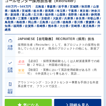
コールセンター採用担当者（Recruiter）
400万円～549万円
北海道 / 青森県 / 岩手県 / 宮城県 / 秋田県 / 山形
県 / 福島県 / 茨城県 / 栃木県 / 群馬県 / 埼玉県 / 千葉県 / 東京都 / 神奈川
県 / 新潟県 / 富山県 / 石川県 / 福井県 / 山梨県 / 長野県 / 岐阜県 / 静岡県
/ 愛知県 / 三重県 / 滋賀県 / 京都府 / 大阪府 / 兵庫県 / 奈良県 / 和歌山県 /
鳥取県 / 島根県 / 岡山県 / 広島県 / 山口県 / 徳島県 / 香川県 / 愛媛県 / 高
知県 / 福岡県 / 佐賀県 / 長崎県 / 熊本県 / 大分県 / 宮崎県 / 鹿児島県 / 沖
縄県
JAPANESE【在宅勤務】 RECRUITER（採用）担当
採用担当者（Recruiter）として、各プロジェクトの採用を担
仕事
当していただきます。 既存のプロジェクトの他にも、新規プ
内容
ロ…
【必須】 ・採用実務経験もしくは人材派遣業界での経
必須
験：2 年以上 ・外国籍の場合は、…
応募
【歓迎】 ・実務において英語使用経験がある方（尚
歓迎
資格
可） ※外資系という事もあり、英語…
アウトソーシング・コンタクトセンター事業を手掛ける外資
系企業です。 フランスで設立…
会社
概要
気になる
詳細を見る