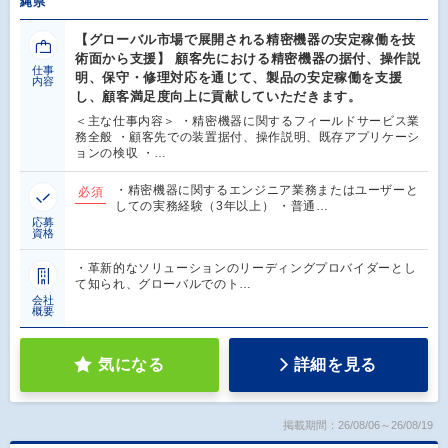
縄県
【グローバル市場で展開される精密機器の安定稼働を技
術面から支援】 顧客先における精密機器の据付、操作説
仕事
明、保守・修理対応を通じて、製品の安定稼働を支援
内容
し、顧客満足度向上に貢献していただきます。
＜主な仕事内容＞ ・精密機器に関するフィールドサービス業
務全般 ・顧客先での装置据付、操作説明、既存アプリケーシ
ョンの検収 ・…
・精密機器に関するエンジニア業務またはユーザーと
必須
しての実務経験（3年以上） ・普通…
応募
資格
・革新的なソリューションのリーディングプロバイダーとし
て知られ、グローバルでのト…
会社
概要
気になる
詳細を見る
掲載期間：26/08/06～26/08/19