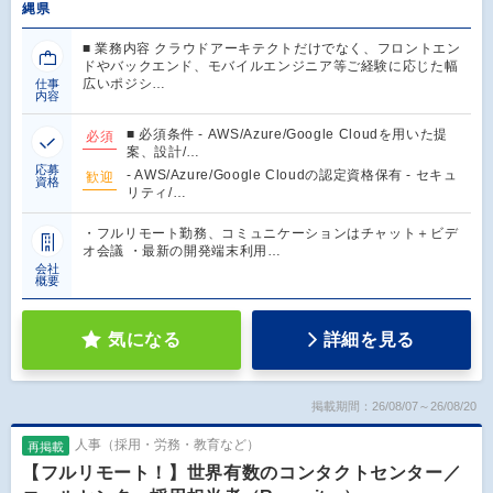
縄県
■ 業務内容 クラウドアーキテクトだけでなく、フロントエン
ドやバックエンド、モバイルエンジニア等ご経験に応じた幅
広いポジシ…
仕事
内容
■ 必須条件 - AWS/Azure/Google Cloudを用いた提
必須
案、設計/…
応募
- AWS/Azure/Google Cloudの認定資格保有 - セキュ
歓迎
資格
リティ/…
・フルリモート勤務、コミュニケーションはチャット＋ビデ
オ会議 ・最新の開発端末利用…
会社
概要
気になる
詳細を見る
掲載期間：26/08/07～26/08/20
人事（採用・労務・教育など）
再掲載
【フルリモート！】世界有数のコンタクトセンター／