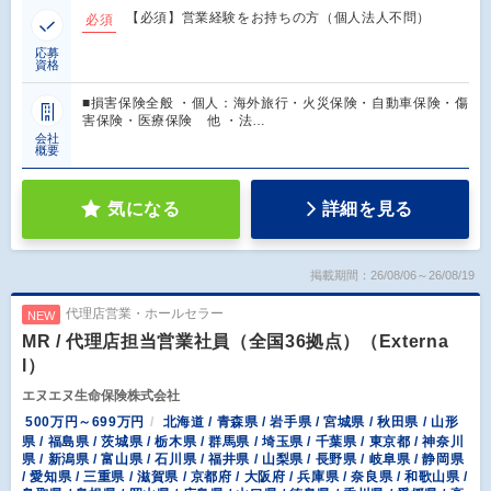
【必須】営業経験をお持ちの方（個人法人不問）
必須
応募
資格
■損害保険全般 ・個人：海外旅行・火災保険・自動車保険・傷
害保険・医療保険 他 ・法…
会社
概要
気になる
詳細を見る
掲載期間：26/08/06～26/08/19
代理店営業・ホールセラー
NEW
MR / 代理店担当営業社員（全国36拠点）（Externa
l）
エヌエヌ生命保険株式会社
500万円～699万円
北海道 / 青森県 / 岩手県 / 宮城県 / 秋田県 / 山形
県 / 福島県 / 茨城県 / 栃木県 / 群馬県 / 埼玉県 / 千葉県 / 東京都 / 神奈川
県 / 新潟県 / 富山県 / 石川県 / 福井県 / 山梨県 / 長野県 / 岐阜県 / 静岡県
/ 愛知県 / 三重県 / 滋賀県 / 京都府 / 大阪府 / 兵庫県 / 奈良県 / 和歌山県 /