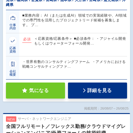
知県 / 福岡県 / 佐賀県 / 長崎県 / 熊本県 / 大分県 / 宮崎県 / 鹿児島県 / 沖
縄県
■業務内容： AI（または生成AI）領域での実装経験や、AI領域
での専門性を活用したプロジェクトリード候補を募集しま
す。 プ…
仕事
内容
＜応募資格/応募条件＞ ■必須条件： ・アジャイル開発
必須
もしくはウォーターフォール開発…
応募
資格
・世界有数のコンサルティングファーム ・アメリカにおける
戦略コンサルティングファ…
会社
概要
気になる
詳細を見る
掲載期間：26/08/07～26/08/25
サーバ・ネットワークエンジニア
NEW
全国フルリモート／フレックス勤務/クラウドマイグレ
ーションエンジニア/外資ファームの技術組織