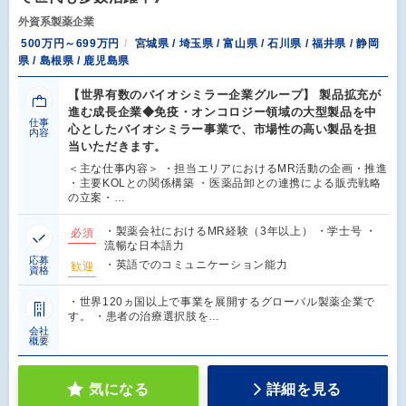
外資系製薬企業
500万円～699万円
宮城県 / 埼玉県 / 富山県 / 石川県 / 福井県 / 静岡
県 / 島根県 / 鹿児島県
【世界有数のバイオシミラー企業グループ】 製品拡充が
進む成長企業◆免疫・オンコロジー領域の大型製品を中
仕事
心としたバイオシミラー事業で、市場性の高い製品を担
内容
当いただきます。
＜主な仕事内容＞ ・担当エリアにおけるMR活動の企画・推進
・主要KOLとの関係構築 ・医薬品卸との連携による販売戦略
の立案・…
・製薬会社におけるMR経験（3年以上） ・学士号 ・
必須
流暢な日本語力
応募
・英語でのコミュニケーション能力
歓迎
資格
・世界120ヵ国以上で事業を展開するグローバル製薬企業で
す。 ・患者の治療選択肢を…
会社
概要
気になる
詳細を見る