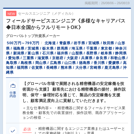
掲載期間：26/08/06～26/08/19
セールスエンジニア（メディカル）
NEW
フィールドサービスエンジニア《多様なキャリアパス
◆日本全国からフルリモートOK》
グローバルトップ外資系メーカー
500万円～799万円
北海道 / 青森県 / 岩手県 / 宮城県 / 秋田県 / 山形
県 / 福島県 / 茨城県 / 栃木県 / 群馬県 / 埼玉県 / 千葉県 / 東京都 / 神奈川
県 / 新潟県 / 富山県 / 石川県 / 福井県 / 山梨県 / 長野県 / 岐阜県 / 静岡県
/ 愛知県 / 三重県 / 滋賀県 / 京都府 / 大阪府 / 兵庫県 / 奈良県 / 和歌山県 /
鳥取県 / 島根県 / 岡山県 / 広島県 / 山口県 / 徳島県 / 香川県 / 愛媛県 / 高
知県 / 福岡県 / 佐賀県 / 長崎県 / 熊本県 / 大分県 / 宮崎県 / 鹿児島県 / 沖
縄県
【グローバル市場で展開される精密機器の安定稼働を技
術面から支援】 顧客先における精密機器の据付、操作説
仕事
明、保守・修理対応を通じて、製品の安定稼働を支援
内容
し、顧客満足度向上に貢献していただきます。
＜主な仕事内容＞ ・精密機器に関するフィールドサービス業
務全般 ・顧客先での装置据付、操作説明、既存アプリケーシ
ョンの検収 ・…
・精密機器に関するエンジニア業務またはユーザーと
必須
しての実務経験（3年以上） ・普通…