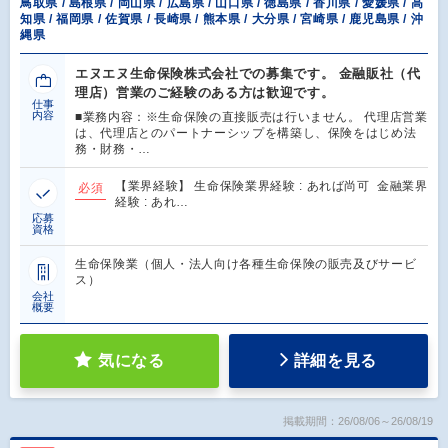
鳥取県 / 島根県 / 岡山県 / 広島県 / 山口県 / 徳島県 / 香川県 / 愛媛県 / 高
知県 / 福岡県 / 佐賀県 / 長崎県 / 熊本県 / 大分県 / 宮崎県 / 鹿児島県 / 沖
縄県
エヌエヌ生命保険株式会社での募集です。 金融販社（代
理店）営業のご経験のある方は歓迎です。
仕事
内容
■業務内容：※生命保険の直接販売は行いません。 代理店営業
は、代理店とのパートナーシップを構築し、保険をはじめ法
務・財務・…
【業界経験】 生命保険業界経験 : あれば尚可 金融業界
必須
経験 : あれ…
応募
資格
生命保険業（個人・法人向け各種生命保険の販売及びサービ
ス）
会社
概要
気になる
詳細を見る
掲載期間：26/08/06～26/08/19