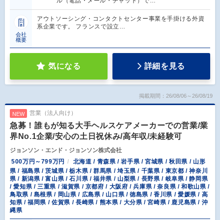
ル（電話・メール・チャット）で…
アウトソーシング・コンタクトセンター事業を手掛ける外資
系企業です。 フランスで設立…
会社
概要
気になる
詳細を見る
掲載期間：26/08/06～26/08/19
営業（法人向け）
NEW
急募！誰もが知る大手ヘルスケアメーカーでの営業/業
界No.1企業/安心の土日祝休み/高年収/未経験可
ジョンソン・エンド・ジョンソン株式会社
500万円～799万円
北海道 / 青森県 / 岩手県 / 宮城県 / 秋田県 / 山形
県 / 福島県 / 茨城県 / 栃木県 / 群馬県 / 埼玉県 / 千葉県 / 東京都 / 神奈川
県 / 新潟県 / 富山県 / 石川県 / 福井県 / 山梨県 / 長野県 / 岐阜県 / 静岡県
/ 愛知県 / 三重県 / 滋賀県 / 京都府 / 大阪府 / 兵庫県 / 奈良県 / 和歌山県 /
鳥取県 / 島根県 / 岡山県 / 広島県 / 山口県 / 徳島県 / 香川県 / 愛媛県 / 高
知県 / 福岡県 / 佐賀県 / 長崎県 / 熊本県 / 大分県 / 宮崎県 / 鹿児島県 / 沖
縄県