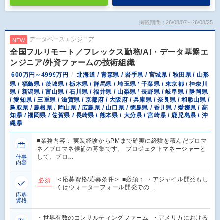
掲載期間：26/08/07～26/08/25
データベースエンジニア
NEW
全国フルリモート／フレックス勤務/AI・データ基盤エ
ンジニア/外資ファームの技術組織
600万円～4999万円
北海道 / 青森県 / 岩手県 / 宮城県 / 秋田県 / 山形
県 / 福島県 / 茨城県 / 栃木県 / 群馬県 / 埼玉県 / 千葉県 / 東京都 / 神奈川
県 / 新潟県 / 富山県 / 石川県 / 福井県 / 山梨県 / 長野県 / 岐阜県 / 静岡県
/ 愛知県 / 三重県 / 滋賀県 / 京都府 / 大阪府 / 兵庫県 / 奈良県 / 和歌山県 /
鳥取県 / 島根県 / 岡山県 / 広島県 / 山口県 / 徳島県 / 香川県 / 愛媛県 / 高
知県 / 福岡県 / 佐賀県 / 長崎県 / 熊本県 / 大分県 / 宮崎県 / 鹿児島県 / 沖
縄県
■業務内容： 実装経験からPMまで確実に経験を積んだプロマ
ネ／プロマネ候補の募集です。 プロジェクトマネージャーと
して、プロ…
仕事
内容
＜応募資格/応募条件＞ ■必須： ・アジャイル開発もし
必須
くはウォーターフォール開発での…
応募
資格
・世界有数のコンサルティングファーム ・アメリカにおける