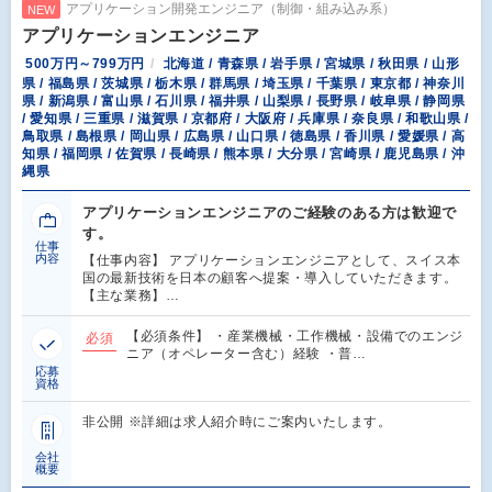
アプリケーション開発エンジニア（制御・組み込み系）
NEW
アプリケーションエンジニア
500万円～799万円
北海道 / 青森県 / 岩手県 / 宮城県 / 秋田県 / 山形
県 / 福島県 / 茨城県 / 栃木県 / 群馬県 / 埼玉県 / 千葉県 / 東京都 / 神奈川
県 / 新潟県 / 富山県 / 石川県 / 福井県 / 山梨県 / 長野県 / 岐阜県 / 静岡県
/ 愛知県 / 三重県 / 滋賀県 / 京都府 / 大阪府 / 兵庫県 / 奈良県 / 和歌山県 /
鳥取県 / 島根県 / 岡山県 / 広島県 / 山口県 / 徳島県 / 香川県 / 愛媛県 / 高
知県 / 福岡県 / 佐賀県 / 長崎県 / 熊本県 / 大分県 / 宮崎県 / 鹿児島県 / 沖
縄県
アプリケーションエンジニアのご経験のある方は歓迎で
す。
仕事
内容
【仕事内容】 アプリケーションエンジニアとして、スイス本
国の最新技術を日本の顧客へ提案・導入していただきます。
【主な業務】…
【必須条件】 ・産業機械・工作機械・設備でのエンジ
必須
ニア（オペレーター含む）経験 ・普…
応募
資格
非公開 ※詳細は求人紹介時にご案内いたします。
会社
概要