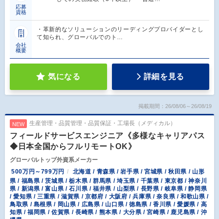
応募
資格
・革新的なソリューションのリーディングプロバイダーとし
て知られ、グローバルでのト…
会社
概要
気になる
詳細を見る
掲載期間：26/08/06～26/08/19
生産管理・品質管理・品質保証・工場長（メディカル）
NEW
フィールドサービスエンジニア《多様なキャリアパス
◆日本全国からフルリモートOK》
グローバルトップ外資系メーカー
500万円～799万円
北海道 / 青森県 / 岩手県 / 宮城県 / 秋田県 / 山形
県 / 福島県 / 茨城県 / 栃木県 / 群馬県 / 埼玉県 / 千葉県 / 東京都 / 神奈川
県 / 新潟県 / 富山県 / 石川県 / 福井県 / 山梨県 / 長野県 / 岐阜県 / 静岡県
/ 愛知県 / 三重県 / 滋賀県 / 京都府 / 大阪府 / 兵庫県 / 奈良県 / 和歌山県 /
鳥取県 / 島根県 / 岡山県 / 広島県 / 山口県 / 徳島県 / 香川県 / 愛媛県 / 高
知県 / 福岡県 / 佐賀県 / 長崎県 / 熊本県 / 大分県 / 宮崎県 / 鹿児島県 / 沖