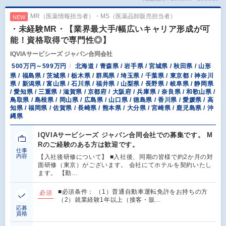
MR（医薬情報担当者）・MS（医薬品卸販売担当者）
NEW
・未経験MR・【業界最大手/幅広いキャリア形成が可
能！資格取得で専門性◎】
IQVIAサービシーズ ジャパン合同会社
500万円～599万円
北海道 / 青森県 / 岩手県 / 宮城県 / 秋田県 / 山形
県 / 福島県 / 茨城県 / 栃木県 / 群馬県 / 埼玉県 / 千葉県 / 東京都 / 神奈川
県 / 新潟県 / 富山県 / 石川県 / 福井県 / 山梨県 / 長野県 / 岐阜県 / 静岡県
/ 愛知県 / 三重県 / 滋賀県 / 京都府 / 大阪府 / 兵庫県 / 奈良県 / 和歌山県 /
鳥取県 / 島根県 / 岡山県 / 広島県 / 山口県 / 徳島県 / 香川県 / 愛媛県 / 高
知県 / 福岡県 / 佐賀県 / 長崎県 / 熊本県 / 大分県 / 宮崎県 / 鹿児島県 / 沖
縄県
IQVIAサービシーズ ジャパン合同会社での募集です。 M
Rのご経験のある方は歓迎です。
仕事
内容
【入社後研修について】 ■入社後、同期の皆様で約2か月の対
面研修（東京）がございます。 会社にてホテルを契約いたし
ます。 【勤…
■必須条件： （1）普通自動車運転免許をお持ちの方
必須
（2）就業経験1年以上（接客・販…
応募
資格