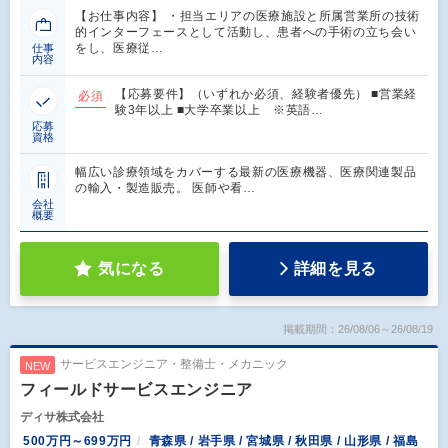
【お仕事内容】 ・担当エリアの医療施設と所属営業所の技術
的インターフェースとして活動し、患者への手術の立ち会い
をし、医療従…
仕事
内容
【応募要件】（いずれか必須、経験者優先） ■営業経
必須
験3年以上 ■大学卒業以上 ※英語…
応募
資格
幅広い診療領域をカバーする最新の医療機器、医療関連製品
の輸入・製造販売。 医師や看…
会社
概要
気になる
詳細を見る
掲載期間：26/08/06～26/08/19
サービスエンジニア・整備士・メカニック
NEW
フィールドサービスエンジニア
ディサ株式会社
500万円～699万円
青森県 / 岩手県 / 宮城県 / 秋田県 / 山形県 / 福島