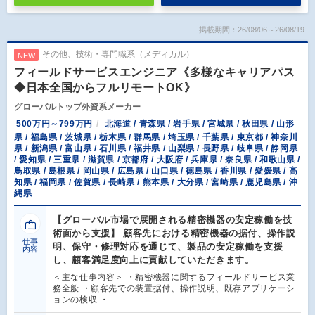
掲載期間：26/08/06～26/08/19
その他、技術・専門職系（メディカル）
NEW
フィールドサービスエンジニア《多様なキャリアパス
◆日本全国からフルリモートOK》
グローバルトップ外資系メーカー
500万円～799万円
北海道 / 青森県 / 岩手県 / 宮城県 / 秋田県 / 山形
県 / 福島県 / 茨城県 / 栃木県 / 群馬県 / 埼玉県 / 千葉県 / 東京都 / 神奈川
県 / 新潟県 / 富山県 / 石川県 / 福井県 / 山梨県 / 長野県 / 岐阜県 / 静岡県
/ 愛知県 / 三重県 / 滋賀県 / 京都府 / 大阪府 / 兵庫県 / 奈良県 / 和歌山県 /
鳥取県 / 島根県 / 岡山県 / 広島県 / 山口県 / 徳島県 / 香川県 / 愛媛県 / 高
知県 / 福岡県 / 佐賀県 / 長崎県 / 熊本県 / 大分県 / 宮崎県 / 鹿児島県 / 沖
縄県
【グローバル市場で展開される精密機器の安定稼働を技
術面から支援】 顧客先における精密機器の据付、操作説
仕事
明、保守・修理対応を通じて、製品の安定稼働を支援
内容
し、顧客満足度向上に貢献していただきます。
＜主な仕事内容＞ ・精密機器に関するフィールドサービス業
務全般 ・顧客先での装置据付、操作説明、既存アプリケーシ
ョンの検収 ・…