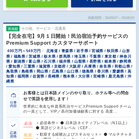
掲載期間：26/08/07～26/08/20
その他、サービス・流通系
再掲載
【完全在宅】9月１日開始！民泊宿泊予約サービスの
Premium Support カスタマーサポート
400万円～549万円
北海道 / 青森県 / 岩手県 / 宮城県 / 秋田県 / 山形
県 / 福島県 / 茨城県 / 栃木県 / 群馬県 / 埼玉県 / 千葉県 / 東京都 / 神奈川
県 / 新潟県 / 富山県 / 石川県 / 福井県 / 山梨県 / 長野県 / 岐阜県 / 静岡県
/ 愛知県 / 三重県 / 滋賀県 / 京都府 / 大阪府 / 兵庫県 / 奈良県 / 和歌山県 /
鳥取県 / 島根県 / 岡山県 / 広島県 / 山口県 / 徳島県 / 香川県 / 愛媛県 / 高
知県 / 福岡県 / 佐賀県 / 長崎県 / 熊本県 / 大分県 / 宮崎県 / 鹿児島県 / 沖
縄県
お客様とは日本語メインのやり取り、ホテル等への問合
せで英語を使用します！
仕事
内容
世界的に有名な外資系民泊サービスPremium Support チーム
の一員として、VIP／高付加価値顧客に対する 高度…
＜必須条件＞ ⚫ 日本語ネイティブレベル（N1以上）
必須
⚫ 英語ビジネスレベル（CEF…
応募
＜歓迎する経験およびスキルセット＞ ⚫ マルチチャネ
歓迎
資格