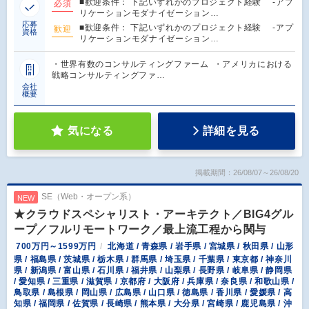
■歓迎条件： 下記いずれかのプロジェクト経験 -アプ
必須
リケーションモダナイゼーション…
応募
■歓迎条件： 下記いずれかのプロジェクト経験 -アプ
歓迎
資格
リケーションモダナイゼーション…
・世界有数のコンサルティングファーム ・アメリカにおける
戦略コンサルティングファ…
会社
概要
気になる
詳細を見る
掲載期間：26/08/07～26/08/20
SE（Web・オープン系）
NEW
★クラウドスペシャリスト・アーキテクト／BIG4グル
ープ／フルリモートワーク／最上流工程から関与
700万円～1599万円
北海道 / 青森県 / 岩手県 / 宮城県 / 秋田県 / 山形
県 / 福島県 / 茨城県 / 栃木県 / 群馬県 / 埼玉県 / 千葉県 / 東京都 / 神奈川
県 / 新潟県 / 富山県 / 石川県 / 福井県 / 山梨県 / 長野県 / 岐阜県 / 静岡県
/ 愛知県 / 三重県 / 滋賀県 / 京都府 / 大阪府 / 兵庫県 / 奈良県 / 和歌山県 /
鳥取県 / 島根県 / 岡山県 / 広島県 / 山口県 / 徳島県 / 香川県 / 愛媛県 / 高
知県 / 福岡県 / 佐賀県 / 長崎県 / 熊本県 / 大分県 / 宮崎県 / 鹿児島県 / 沖