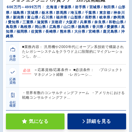
600万円～4999万円
北海道 / 青森県 / 岩手県 / 宮城県 / 秋田県 / 山形
県 / 福島県 / 茨城県 / 栃木県 / 群馬県 / 埼玉県 / 千葉県 / 東京都 / 神奈川
県 / 新潟県 / 富山県 / 石川県 / 福井県 / 山梨県 / 長野県 / 岐阜県 / 静岡県
/ 愛知県 / 三重県 / 滋賀県 / 京都府 / 大阪府 / 兵庫県 / 奈良県 / 和歌山県 /
鳥取県 / 島根県 / 岡山県 / 広島県 / 山口県 / 徳島県 / 香川県 / 愛媛県 / 高
知県 / 福岡県 / 佐賀県 / 長崎県 / 熊本県 / 大分県 / 宮崎県 / 鹿児島県 / 沖
縄県
■業務内容： 汎用機や2000年代にオープン系技術で構築され
たレガシーシステムをクラウド上に段階的にマイグレーショ
ンし、か…
仕事
内容
＜応募資格/応募条件＞ ■必須条件： -プロジェクト
必須
マネジメント経験 -レガシーシ…
応募
資格
・世界有数のコンサルティングファーム ・アメリカにおける
戦略コンサルティングファ…
会社
概要
気になる
詳細を見る