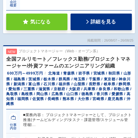
会社
概要
気になる
詳細を見る
掲載期間：26/08/07～26/08/25
プロジェクトマネージャー（Web・オープン系）
NEW
全国フルリモート／フレックス勤務/プロジェクトマネ
ージャー/外資ファームのエンジニアリング組織
600万円～4999万円
北海道 / 青森県 / 岩手県 / 宮城県 / 秋田県 / 山形
県 / 福島県 / 茨城県 / 栃木県 / 群馬県 / 埼玉県 / 千葉県 / 東京都 / 神奈川
県 / 新潟県 / 富山県 / 石川県 / 福井県 / 山梨県 / 長野県 / 岐阜県 / 静岡県
/ 愛知県 / 三重県 / 滋賀県 / 京都府 / 大阪府 / 兵庫県 / 奈良県 / 和歌山県 /
鳥取県 / 島根県 / 岡山県 / 広島県 / 山口県 / 徳島県 / 香川県 / 愛媛県 / 高
知県 / 福岡県 / 佐賀県 / 長崎県 / 熊本県 / 大分県 / 宮崎県 / 鹿児島県 / 沖
縄県
■業務内容： プロジェクトマネージャーとして、プロジェクト
推進(チームビルディング/タスク・課題管理/スケジュール管
理/顧…
仕事
内容