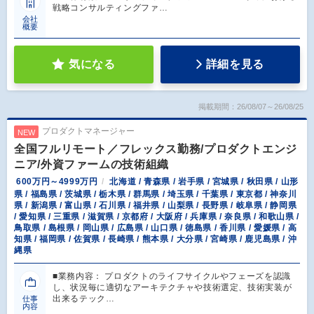
戦略コンサルティングファ…
会社
概要
気になる
詳細を見る
掲載期間：26/08/07～26/08/25
プロダクトマネージャー
NEW
全国フルリモート／フレックス勤務/プロダクトエンジ
ニア/外資ファームの技術組織
600万円～4999万円
北海道 / 青森県 / 岩手県 / 宮城県 / 秋田県 / 山形
県 / 福島県 / 茨城県 / 栃木県 / 群馬県 / 埼玉県 / 千葉県 / 東京都 / 神奈川
県 / 新潟県 / 富山県 / 石川県 / 福井県 / 山梨県 / 長野県 / 岐阜県 / 静岡県
/ 愛知県 / 三重県 / 滋賀県 / 京都府 / 大阪府 / 兵庫県 / 奈良県 / 和歌山県 /
鳥取県 / 島根県 / 岡山県 / 広島県 / 山口県 / 徳島県 / 香川県 / 愛媛県 / 高
知県 / 福岡県 / 佐賀県 / 長崎県 / 熊本県 / 大分県 / 宮崎県 / 鹿児島県 / 沖
縄県
■業務内容： プロダクトのライフサイクルやフェーズを認識
し、状況毎に適切なアーキテクチャや技術選定、技術実装が
出来るテック…
仕事
内容