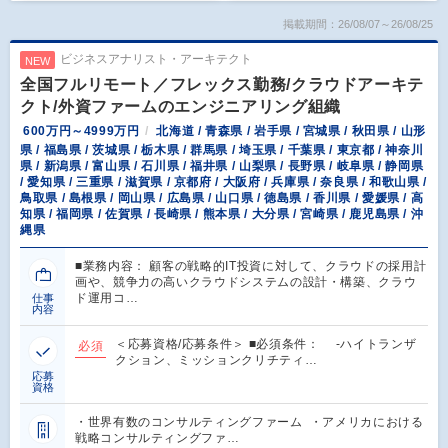
掲載期間：26/08/07～26/08/25
ビジネスアナリスト・アーキテクト
NEW
全国フルリモート／フレックス勤務/クラウドアーキテ
クト/外資ファームのエンジニアリング組織
600万円～4999万円
北海道 / 青森県 / 岩手県 / 宮城県 / 秋田県 / 山形
県 / 福島県 / 茨城県 / 栃木県 / 群馬県 / 埼玉県 / 千葉県 / 東京都 / 神奈川
県 / 新潟県 / 富山県 / 石川県 / 福井県 / 山梨県 / 長野県 / 岐阜県 / 静岡県
/ 愛知県 / 三重県 / 滋賀県 / 京都府 / 大阪府 / 兵庫県 / 奈良県 / 和歌山県 /
鳥取県 / 島根県 / 岡山県 / 広島県 / 山口県 / 徳島県 / 香川県 / 愛媛県 / 高
知県 / 福岡県 / 佐賀県 / 長崎県 / 熊本県 / 大分県 / 宮崎県 / 鹿児島県 / 沖
縄県
■業務内容： 顧客の戦略的IT投資に対して、クラウドの採用計
画や、競争力の高いクラウドシステムの設計・構築、クラウ
ド運用コ…
仕事
内容
＜応募資格/応募条件＞ ■必須条件： -ハイトランザ
必須
クション、ミッションクリチティ…
応募
資格
・世界有数のコンサルティングファーム ・アメリカにおける
戦略コンサルティングファ…