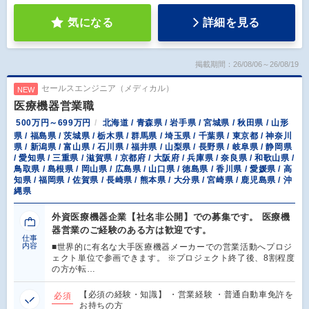
気になる
詳細を見る
掲載期間：26/08/06～26/08/19
セールスエンジニア（メディカル）
NEW
医療機器営業職
500万円～699万円
北海道 / 青森県 / 岩手県 / 宮城県 / 秋田県 / 山形
県 / 福島県 / 茨城県 / 栃木県 / 群馬県 / 埼玉県 / 千葉県 / 東京都 / 神奈川
県 / 新潟県 / 富山県 / 石川県 / 福井県 / 山梨県 / 長野県 / 岐阜県 / 静岡県
/ 愛知県 / 三重県 / 滋賀県 / 京都府 / 大阪府 / 兵庫県 / 奈良県 / 和歌山県 /
鳥取県 / 島根県 / 岡山県 / 広島県 / 山口県 / 徳島県 / 香川県 / 愛媛県 / 高
知県 / 福岡県 / 佐賀県 / 長崎県 / 熊本県 / 大分県 / 宮崎県 / 鹿児島県 / 沖
縄県
外資医療機器企業【社名非公開】での募集です。 医療機
器営業のご経験のある方は歓迎です。
仕事
内容
■世界的に有名な大手医療機器メーカーでの営業活動へプロジ
ェクト単位で参画できます。 ※プロジェクト終了後、8割程度
の方が転…
【必須の経験・知識】 ・営業経験 ・普通自動車免許を
必須
お持ちの方