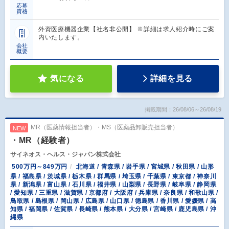
応募
資格
外資医療機器企業【社名非公開】 ※詳細は求人紹介時にご案
内いたします。
会社
概要
気になる
詳細を見る
掲載期間：26/08/06～26/08/19
MR（医薬情報担当者）・MS（医薬品卸販売担当者）
NEW
・MR（経験者）
サイネオス・ヘルス・ジャパン株式会社
500万円～849万円
北海道 / 青森県 / 岩手県 / 宮城県 / 秋田県 / 山形
県 / 福島県 / 茨城県 / 栃木県 / 群馬県 / 埼玉県 / 千葉県 / 東京都 / 神奈川
県 / 新潟県 / 富山県 / 石川県 / 福井県 / 山梨県 / 長野県 / 岐阜県 / 静岡県
/ 愛知県 / 三重県 / 滋賀県 / 京都府 / 大阪府 / 兵庫県 / 奈良県 / 和歌山県 /
鳥取県 / 島根県 / 岡山県 / 広島県 / 山口県 / 徳島県 / 香川県 / 愛媛県 / 高
知県 / 福岡県 / 佐賀県 / 長崎県 / 熊本県 / 大分県 / 宮崎県 / 鹿児島県 / 沖
縄県