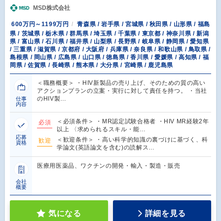
MSD株式会社
600万円～1199万円
青森県 / 岩手県 / 宮城県 / 秋田県 / 山形県 / 福島
県 / 茨城県 / 栃木県 / 群馬県 / 埼玉県 / 千葉県 / 東京都 / 神奈川県 / 新潟
県 / 富山県 / 石川県 / 福井県 / 山梨県 / 長野県 / 岐阜県 / 静岡県 / 愛知県
/ 三重県 / 滋賀県 / 京都府 / 大阪府 / 兵庫県 / 奈良県 / 和歌山県 / 鳥取県 /
島根県 / 岡山県 / 広島県 / 山口県 / 徳島県 / 香川県 / 愛媛県 / 高知県 / 福
岡県 / 佐賀県 / 長崎県 / 熊本県 / 大分県 / 宮崎県 / 鹿児島県
＜職務概要＞ ・HIV新製品の売り上げ、そのための質の高い
アクションプランの立案・実行に対して責任を持つ。 ・当社
のHIV製…
仕事
内容
＜必須条件＞ ・MR認定試験合格者 ・HIV MR経験2年
必須
以上 〈求められるスキル・能…
応募
＜歓迎条件＞ ・高い科学的知識の裏づけに基づく、科
歓迎
資格
学論文(英語論文を含む)の読解ス…
医療用医薬品、ワクチンの開発・輸入・製造・販売
会社
概要
気になる
詳細を見る