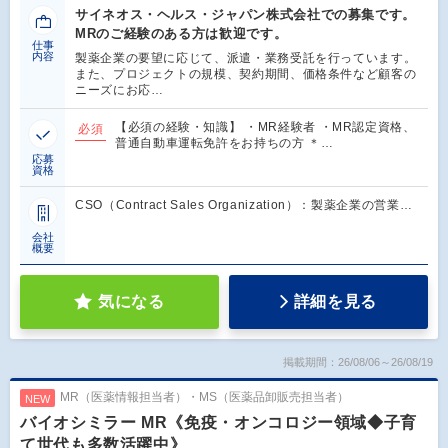
サイネオス・ヘルス・ジャパン株式会社での募集です。
MRのご経験のある方は歓迎です。
仕事
内容
製薬企業の要望に応じて、派遣・業務受託を行っています。
また、プロジェクトの規模、契約期間、価格条件など顧客の
ニーズにお応…
【必須の経験・知識】 ・MR経験者 ・MR認定資格、
必須
普通自動車運転免許をお持ちの方 ＊…
応募
資格
CSO（Contract Sales Organization）：製薬企業の営業…
会社
概要
気になる
詳細を見る
掲載期間：26/08/06～26/08/19
MR（医薬情報担当者）・MS（医薬品卸販売担当者）
NEW
バイオシミラー MR《免疫・オンコロジー領域◆子育
て世代も多数活躍中》