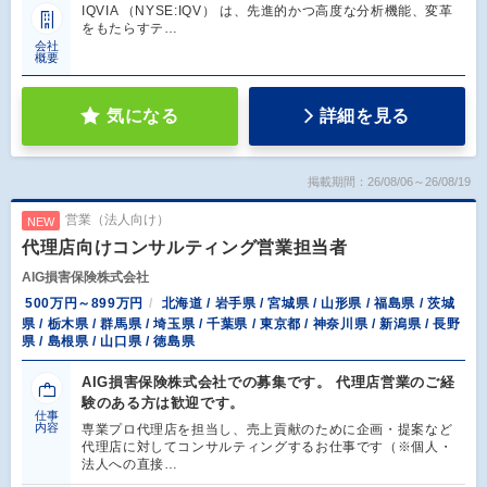
IQVIA （NYSE:IQV） は、先進的かつ高度な分析機能、変革
をもたらすテ…
会社
概要
気になる
詳細を見る
掲載期間：26/08/06～26/08/19
営業（法人向け）
NEW
代理店向けコンサルティング営業担当者
AIG損害保険株式会社
500万円～899万円
北海道 / 岩手県 / 宮城県 / 山形県 / 福島県 / 茨城
県 / 栃木県 / 群馬県 / 埼玉県 / 千葉県 / 東京都 / 神奈川県 / 新潟県 / 長野
県 / 島根県 / 山口県 / 徳島県
AIG損害保険株式会社での募集です。 代理店営業のご経
験のある方は歓迎です。
仕事
内容
専業プロ代理店を担当し、売上貢献のために企画・提案など
代理店に対してコンサルティングするお仕事です（※個人・
法人への直接…