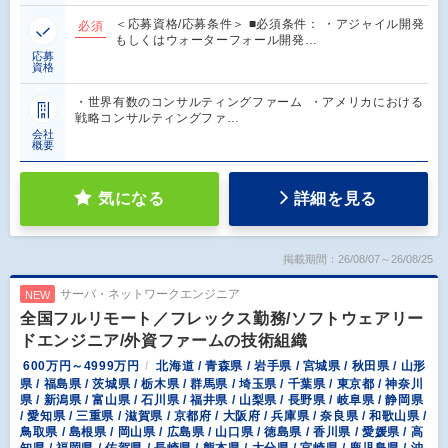
＜応募資格/応募条件＞ ■必須条件： ・アジャイル開発
必須
もしくはウォーターフォール開発…
応募
資格
・世界有数のコンサルティングファーム ・アメリカにおける
戦略コンサルティングファ…
会社
概要
気になる
詳細を見る
掲載期間：26/08/07～26/08/25
サーバ・ネットワークエンジニア
NEW
全国フルリモート／フレックス勤務/ソフトウェアリー
ドエンジニア/外資ファームの技術組織
600万円～4999万円
北海道 / 青森県 / 岩手県 / 宮城県 / 秋田県 / 山形
県 / 福島県 / 茨城県 / 栃木県 / 群馬県 / 埼玉県 / 千葉県 / 東京都 / 神奈川
県 / 新潟県 / 富山県 / 石川県 / 福井県 / 山梨県 / 長野県 / 岐阜県 / 静岡県
/ 愛知県 / 三重県 / 滋賀県 / 京都府 / 大阪府 / 兵庫県 / 奈良県 / 和歌山県 /
鳥取県 / 島根県 / 岡山県 / 広島県 / 山口県 / 徳島県 / 香川県 / 愛媛県 / 高