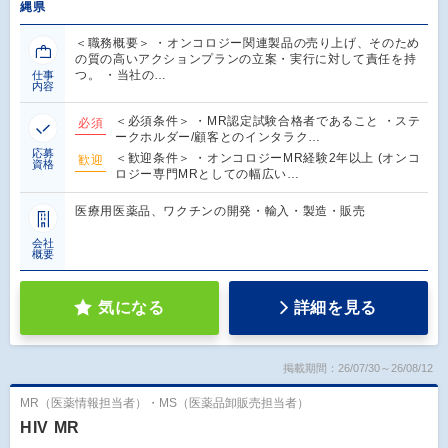
縄県
＜職務概要＞ ・オンコロジー関連製品の売り上げ、そのため
の質の高いアクションプランの立案・実行に対して責任を持
つ。 ・当社の…
仕事
内容
＜必須条件＞ ・MR認定試験合格者であること ・ステ
必須
ークホルダー/顧客とのインタラク…
応募
＜歓迎条件＞ ・オンコロジーMR経験2年以上 (オンコ
歓迎
資格
ロジー専門MRとしての幅広い…
医療用医薬品、ワクチンの開発・輸入・製造・販売
会社
概要
気になる
詳細を見る
掲載期間：26/07/30～26/08/12
MR（医薬情報担当者）・MS（医薬品卸販売担当者）
HIV MR