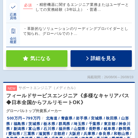
・精密機器に関するエンジニア業務またはユーザーと
必須
しての実務経験（3年以上） ・普通…
応募
資格
・革新的なソリューションのリーディングプロバイダーとし
て知られ、グローバルでのト…
会社
概要
気になる
詳細を見る
掲載期間：26/08/06～26/08/19
サポートエンジニア（メディカル）
NEW
フィールドサービスエンジニア《多様なキャリアパス
◆日本全国からフルリモートOK》
グローバルトップ外資系メーカー
500万円～799万円
北海道 / 青森県 / 岩手県 / 宮城県 / 秋田県 / 山形
県 / 福島県 / 茨城県 / 栃木県 / 群馬県 / 埼玉県 / 千葉県 / 東京都 / 神奈川
県 / 新潟県 / 富山県 / 石川県 / 福井県 / 山梨県 / 長野県 / 岐阜県 / 静岡県
/ 愛知県 / 三重県 / 滋賀県 / 京都府 / 大阪府 / 兵庫県 / 奈良県 / 和歌山県 /