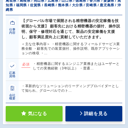
鳥取県 / 島根県 / 岡山県 / 広島県 / 山口県 / 徳島県 / 香川県 / 愛媛県 / 高
知県 / 福岡県 / 佐賀県 / 長崎県 / 熊本県 / 大分県 / 宮崎県 / 鹿児島県 / 沖
縄県
【グローバル市場で展開される精密機器の安定稼働を技
術面から支援】 顧客先における精密機器の据付、操作説
仕事
明、保守・修理対応を通じて、製品の安定稼働を支援
内容
し、顧客満足度向上に貢献していただきます。
＜主な仕事内容＞ ・精密機器に関するフィールドサービス業
務全般 ・顧客先での装置据付、操作説明、既存アプリケーシ
ョンの検収 ・…
・精密機器に関するエンジニア業務またはユーザーと
必須
しての実務経験（3年以上） ・普通…
応募
資格
・革新的なソリューションのリーディングプロバイダーとし
て知られ、グローバルでのト…
会社
概要
気になる
詳細を見る