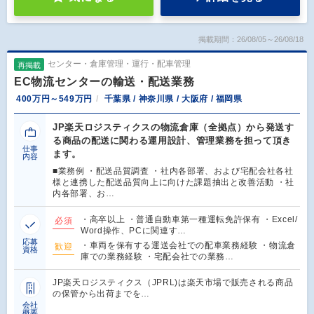
掲載期間：26/08/05～26/08/18
センター・倉庫管理・運行・配車管理
再掲載
EC物流センターの輸送・配送業務
400万円～549万円
千葉県 / 神奈川県 / 大阪府 / 福岡県
JP楽天ロジスティクスの物流倉庫（全拠点）から発送す
る商品の配送に関わる運⽤設計、管理業務を担って頂き
仕事
ます。
内容
■業務例 ・配送品質調査 ・社内各部署、および宅配会社各社
様と連携した配送品質向上に向けた課題抽出と改善活動 ・社
内各部署、お…
・⾼卒以上 ・普通⾃動⾞第⼀種運転免許保有 ・Excel/
必須
Word操作、PCに関連す…
応募
・⾞両を保有する運送会社での配⾞業務経験 ・物流倉
歓迎
資格
庫での業務経験 ・宅配会社での業務…
JP楽天ロジスティクス（JPRL)は楽天市場で販売される商品
の保管から出荷までを…
会社
概要