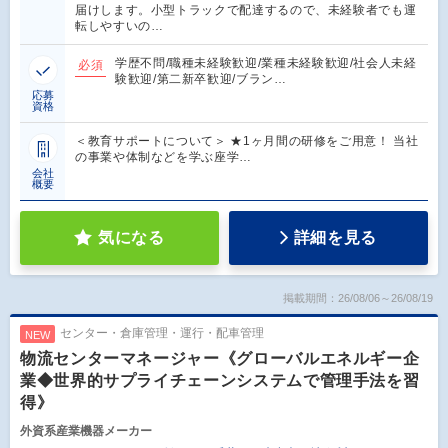
届けします。小型トラックで配達するので、未経験者でも運
転しやすいの…
学歴不問/職種未経験歓迎/業種未経験歓迎/社会人未経
必須
験歓迎/第二新卒歓迎/ブラン…
応募
資格
＜教育サポートについて＞ ★1ヶ月間の研修をご用意！ 当社
の事業や体制などを学ぶ座学…
会社
概要
気になる
詳細を見る
掲載期間：26/08/06～26/08/19
センター・倉庫管理・運行・配車管理
NEW
物流センターマネージャー《グローバルエネルギー企
業◆世界的サプライチェーンシステムで管理手法を習
得》
外資系産業機器メーカー