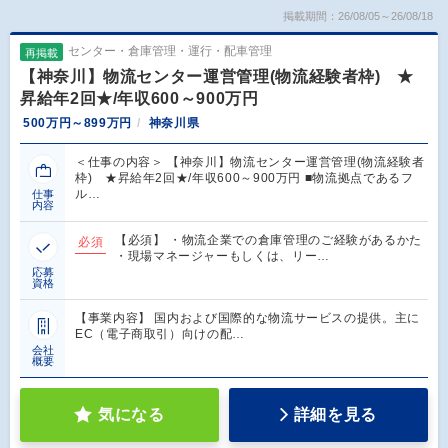
掲載期間：26/08/05～26/08/18
センター・倉庫管理・運行・配車管理
再掲載
【神奈川】物流センター運営管理(物流経験者枠) ★
昇給年2回★/年収600～900万円
500万円～899万円
神奈川県
＜仕事の内容＞ 【神奈川】物流センター運営管理(物流経験者
枠) ★昇給年2回★/年収600～900万円 ■物流拠点であるフ
ル…
仕事
内容
【必須】 ・物流企業での倉庫管理のご経験があるかた
必須
・現場マネージャーもしくは、リー…
応募
資格
【事業内容】 国内および国際的な物流サービスの提供。主に
EC（電子商取引）向けの配…
会社
概要
気になる
詳細を見る