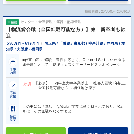
掲載期間：26/08/05～26/08/18
センター・倉庫管理・運行・配車管理
再掲載
【物流総合職（全国転勤可能な方）】第二新卒者も歓
迎
550万円～699万円
埼玉県 / 千葉県 / 東京都 / 神奈川県 / 静岡県 / 愛
知県 / 大阪府 / 福岡県
■仕事内容 ご経験・適性に応じて、General Staff（いわゆる
総合職）として、現場（カスタマーサービス／オペレーシ…
仕事
内容
【必須】 ・四年生大学卒業以上 ・社会人経験1年以上
必須
・全国転勤可能な方 →初任地は東京…
応募
資格
世の中には「無駄」な物流が非常に多く残されており、私た
ちは、その無駄をなくすとと…
会社
概要