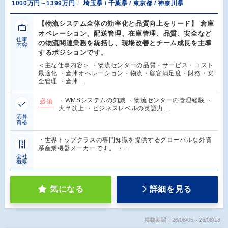
1000万円～1399万円
埼玉県 / 千葉県 / 東京都 / 神奈川県
【物流システム全体の効率化と品質向上をリード】 倉庫
オペレーション、配送管理、在庫管理、品質、安全など
仕事
の物流関連業務を統括し、現場改善とチーム成長を主導
内容
するポジションです。
＜主な仕事内容＞ ・物流センターの品質・サービス・コスト
最適化 ・倉庫オペレーション・物流・顧客満足度・財務・安
全管理 ・倉庫…
・WMSシステムの知識 ・物流センターの管理経験 ・
必須
大卒以上 ・ビジネスレベルの英語力…
応募
資格
・世界トップクラスの専門知識を提供するグローバルな外資
系産業機器メーカーです。 ・…
会社
概要
気になる
詳細を見る
掲載期間：26/08/05～26/08/18