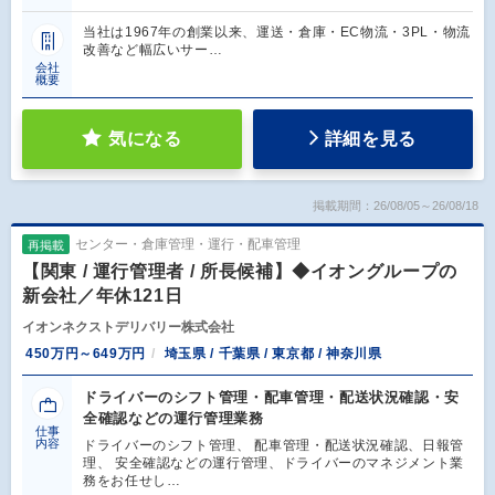
当社は1967年の創業以来、運送・倉庫・EC物流・3PL・物流
改善など幅広いサー…
会社
概要
気になる
詳細を見る
掲載期間：26/08/05～26/08/18
センター・倉庫管理・運行・配車管理
再掲載
【関東 / 運行管理者 / 所長候補】◆イオングループの
新会社／年休121日
イオンネクストデリバリー株式会社
450万円～649万円
埼玉県 / 千葉県 / 東京都 / 神奈川県
ドライバーのシフト管理・配車管理・配送状況確認・安
全確認などの運行管理業務
仕事
内容
ドライバーのシフト管理、 配車管理・配送状況確認、日報管
理、 安全確認などの運行管理、ドライバーのマネジメント業
務をお任せし…