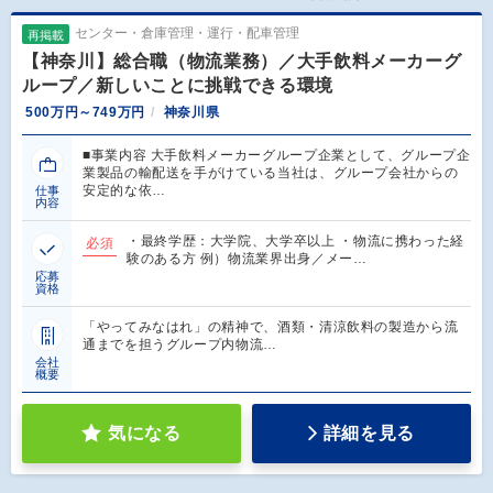
センター・倉庫管理・運行・配車管理
再掲載
【神奈川】総合職（物流業務）／大手飲料メーカーグ
ループ／新しいことに挑戦できる環境
500万円～749万円
神奈川県
■事業内容 大手飲料メーカーグループ企業として、グループ企
業製品の輸配送を手がけている当社は、グループ会社からの
安定的な依…
仕事
内容
・最終学歴：大学院、大学卒以上 ・物流に携わった経
必須
験のある方 例）物流業界出身／メー…
応募
資格
「やってみなはれ」の精神で、酒類・清涼飲料の製造から流
通までを担うグループ内物流…
会社
概要
気になる
詳細を見る