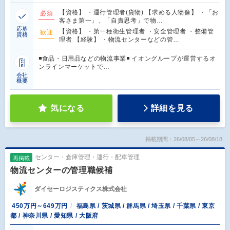
【資格】 ・運行管理者(貨物) 【求める人物像】 ・「お
必須
客さま第一」、「自責思考」で物…
応募
【資格】 ・第一種衛生管理者 ・安全管理者 ・整備管
歓迎
資格
理者 【経験】 ・物流センターなどの管…
◾️食品・日用品などの物流事業◾️ イオングループが運営するオ
ンラインマーケットで…
会社
概要
気になる
詳細を見る
掲載期間：26/08/05～26/08/18
センター・倉庫管理・運行・配車管理
再掲載
物流センターの管理職候補
ダイセーロジスティクス株式会社
450万円～649万円
福島県 / 茨城県 / 群馬県 / 埼玉県 / 千葉県 / 東京
都 / 神奈川県 / 愛知県 / 大阪府