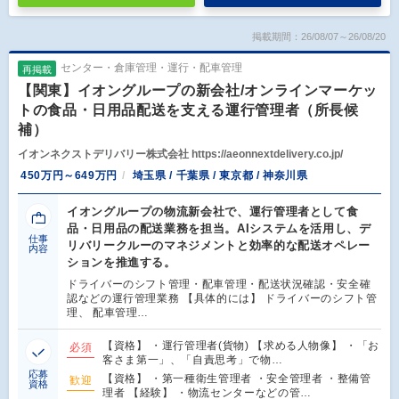
掲載期間：26/08/07～26/08/20
センター・倉庫管理・運行・配車管理
再掲載
【関東】イオングループの新会社/オンラインマーケッ
トの食品・日用品配送を支える運行管理者（所長候
補）
イオンネクストデリバリー株式会社 https://aeonnextdelivery.co.jp/
450万円～649万円
埼玉県 / 千葉県 / 東京都 / 神奈川県
イオングループの物流新会社で、運行管理者として食
品・日用品の配送業務を担当。AIシステムを活用し、デ
仕事
リバリークルーのマネジメントと効率的な配送オペレー
内容
ションを推進する。
ドライバーのシフト管理・配車管理・配送状況確認・安全確
認などの運行管理業務 【具体的には】 ドライバーのシフト管
理、 配車管理…
【資格】 ・運行管理者(貨物) 【求める人物像】 ・「お
必須
客さま第一」、「自責思考」で物…
応募
【資格】 ・第一種衛生管理者 ・安全管理者 ・整備管
歓迎
資格
理者 【経験】 ・物流センターなどの管…