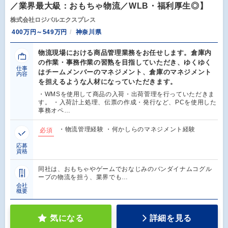
／業界最大級：おもちゃ物流／WLB・福利厚生◎】
株式会社ロジパルエクスプレス
400万円～549万円
神奈川県
物流現場における商品管理業務をお任せします。倉庫内
の作業・事務作業の習熟を目指していただき、ゆくゆく
仕事
はチームメンバーのマネジメント、倉庫のマネジメント
内容
を担えるような人材になっていただきます。
・WMSを使用して商品の入荷・出荷菅理を行っていただきま
す。 ・入荷計上処理、伝票の作成・発行など、PCを使用した
事務オペ…
・物流管理経験 ・何かしらのマネジメント経験
必須
応募
資格
同社は、おもちゃやゲームでおなじみのバンダイナムコグル
ープの物流を担う、業界でも…
会社
概要
気になる
詳細を見る