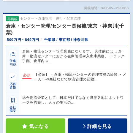
掲載期間：26/08/05～26/08/18
センター・倉庫管理・運行・配車管理
再掲載
倉庫・センター管理/センター長候補/東京・神奈川(千
葉)
500万円～849万円
千葉県 / 東京都 / 神奈川県
倉庫・物流センター管理業務になります。 具体的には… 倉
庫・物流センターにおける在庫管理や入出庫業務、 トラック
手配、倉庫内ス…
仕事
内容
【必須】 ・倉庫・物流センターの管理業務の経験 ・メ
必須
ーカーや商社などで物流管理の経験…
応募
資格
総合物流企業として、日本だけではなく世界各地にネットワ
ークを構築し、人々の生活の…
会社
概要
気になる
詳細を見る