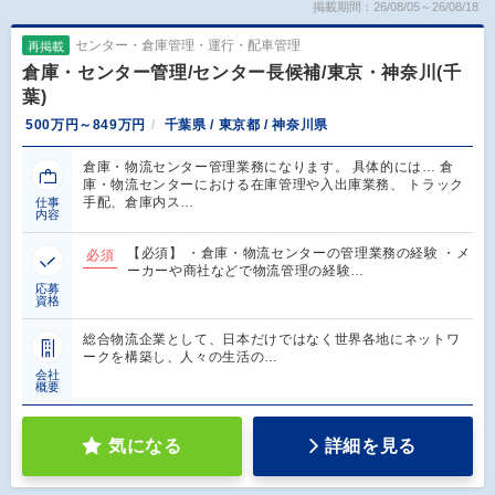
掲載期間：26/08/05～26/08/18
センター・倉庫管理・運行・配車管理
再掲載
倉庫・センター管理/センター長候補/東京・神奈川(千
葉)
500万円～849万円
千葉県 / 東京都 / 神奈川県
倉庫・物流センター管理業務になります。 具体的には… 倉
庫・物流センターにおける在庫管理や入出庫業務、 トラック
手配、倉庫内ス…
仕事
内容
【必須】 ・倉庫・物流センターの管理業務の経験 ・メ
必須
ーカーや商社などで物流管理の経験…
応募
資格
総合物流企業として、日本だけではなく世界各地にネットワ
ークを構築し、人々の生活の…
会社
概要
気になる
詳細を見る