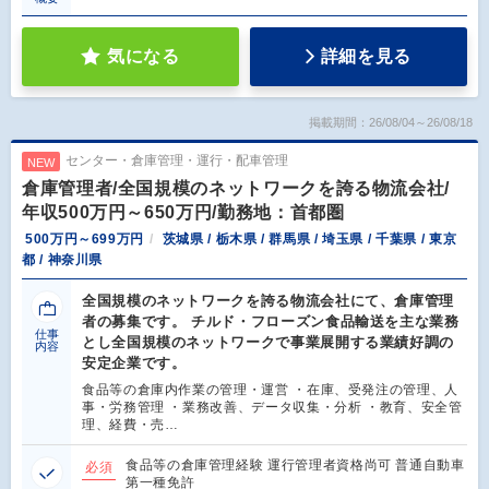
気になる
詳細を見る
掲載期間：26/08/04～26/08/18
センター・倉庫管理・運行・配車管理
NEW
倉庫管理者/全国規模のネットワークを誇る物流会社/
年収500万円～650万円/勤務地：首都圏
500万円～699万円
茨城県 / 栃木県 / 群馬県 / 埼玉県 / 千葉県 / 東京
都 / 神奈川県
全国規模のネットワークを誇る物流会社にて、倉庫管理
者の募集です。 チルド・フローズン食品輸送を主な業務
仕事
とし全国規模のネットワークで事業展開する業績好調の
内容
安定企業です。
食品等の倉庫内作業の管理・運営 ・在庫、受発注の管理、人
事・労務管理 ・業務改善、データ収集・分析 ・教育、安全管
理、経費・売…
食品等の倉庫管理経験 運行管理者資格尚可 普通自動車
必須
第一種免許