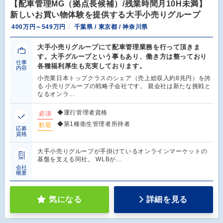
【配車管理MG（拠点長候補）/残業時間月10H未満】
新しいお買い物体験を提供する大手小売りグループ
400万円～549万円
千葉県 / 東京都 / 神奈川県
大手小売りグループにて配車管理業務を行って頂きま
す。大手グループという事もあり、働き方は整っており
仕事
各種福利厚生も充実しております。
内容
小売業日本トップクラスのシェア（売上総収入約8兆円）を誇
る 小売りグループの戦略子会社です。 親会社は新たな挑戦と
なるオンラ…
◆運行管理者資格
必須
◆第1種衛生管理者所持者
歓迎
応募
資格
大手小売りグループが手掛けているオンラインマーケットの
基盤を支える同社。 WLBが…
会社
概要
気になる
詳細を見る