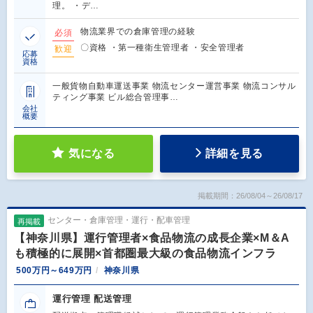
理。 ・デ…
物流業界での倉庫管理の経験
必須
〇資格 ・第一種衛生管理者 ・安全管理者
歓迎
応募
資格
一般貨物自動車運送事業 物流センター運営事業 物流コンサル
ティング事業 ビル総合管理事…
会社
概要
気になる
詳細を見る
掲載期間：26/08/04～26/08/17
センター・倉庫管理・運行・配車管理
再掲載
【神奈川県】運行管理者×食品物流の成長企業×M＆A
も積極的に展開×首都圏最大級の食品物流インフラ
500万円～649万円
神奈川県
運行管理 配送管理