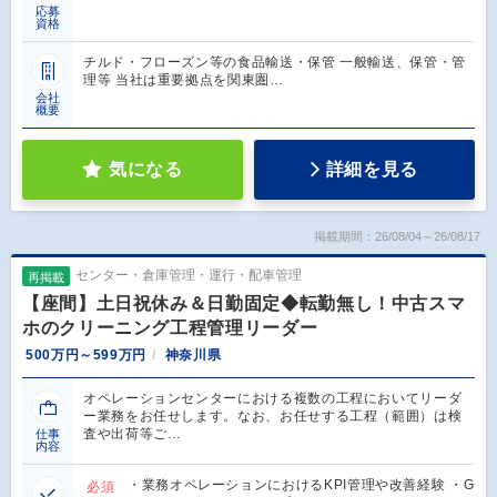
応募
資格
チルド・フローズン等の食品輸送・保管 一般輸送、保管・管
理等 当社は重要拠点を関東圏…
会社
概要
気になる
詳細を見る
掲載期間：26/08/04～26/08/17
センター・倉庫管理・運行・配車管理
再掲載
【座間】土日祝休み＆日勤固定◆転勤無し！中古スマ
ホのクリーニング工程管理リーダー
500万円～599万円
神奈川県
オペレーションセンターにおける複数の工程においてリーダ
ー業務をお任せします。なお、お任せする工程（範囲）は検
査や出荷等ご…
仕事
内容
・業務オペレーションにおけるKPI管理や改善経験 ・G
必須