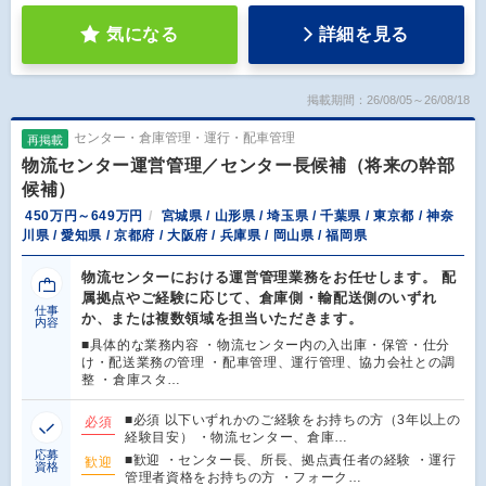
気になる
詳細を見る
掲載期間：26/08/05～26/08/18
センター・倉庫管理・運行・配車管理
再掲載
物流センター運営管理／センター長候補（将来の幹部
候補）
450万円～649万円
宮城県 / 山形県 / 埼玉県 / 千葉県 / 東京都 / 神奈
川県 / 愛知県 / 京都府 / 大阪府 / 兵庫県 / 岡山県 / 福岡県
物流センターにおける運営管理業務をお任せします。 配
属拠点やご経験に応じて、倉庫側・輸配送側のいずれ
仕事
か、または複数領域を担当いただきます。
内容
■具体的な業務内容 ・物流センター内の入出庫・保管・仕分
け・配送業務の管理 ・配車管理、運行管理、協力会社との調
整 ・倉庫スタ…
■必須 以下いずれかのご経験をお持ちの方（3年以上の
必須
経験目安） ・物流センター、倉庫…
応募
■歓迎 ・センター長、所長、拠点責任者の経験 ・運行
歓迎
資格
管理者資格をお持ちの方 ・フォーク…