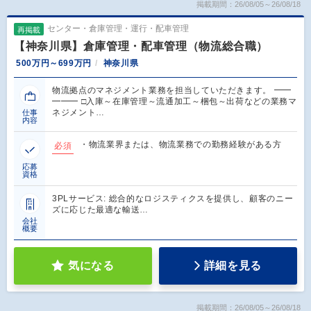
掲載期間：26/08/05～26/08/18
センター・倉庫管理・運行・配車管理
再掲載
【神奈川県】倉庫管理・配車管理（物流総合職）
500万円～699万円
神奈川県
物流拠点のマネジメント業務を担当していただきます。 ━━
━━━ □入庫～在庫管理～流通加工～梱包～出荷などの業務マ
ネジメント…
仕事
内容
・物流業界または、物流業務での勤務経験がある方
必須
応募
資格
3PLサービス: 総合的なロジスティクスを提供し、顧客のニー
ズに応じた最適な輸送…
会社
概要
気になる
詳細を見る
掲載期間：26/08/05～26/08/18