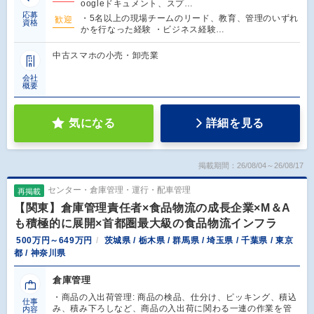
oogleドキュメント、スプ…
応募
・5名以上の現場チームのリード、教育、管理のいずれ
歓迎
資格
かを行なった経験 ・ビジネス経験…
中古スマホの小売・卸売業
会社
概要
気になる
詳細を見る
掲載期間：26/08/04～26/08/17
センター・倉庫管理・運行・配車管理
再掲載
【関東】倉庫管理責任者×食品物流の成長企業×M＆A
も積極的に展開×首都圏最大級の食品物流インフラ
500万円～649万円
茨城県 / 栃木県 / 群馬県 / 埼玉県 / 千葉県 / 東京
都 / 神奈川県
倉庫管理
・商品の入出荷管理: 商品の検品、仕分け、ピッキング、積込
仕事
み、積み下ろしなど、商品の入出荷に関わる一連の作業を管
内容