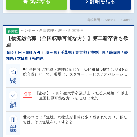
気になる
詳細を見る
掲載期間：26/08/05～26/08/18
センター・倉庫管理・運行・配車管理
再掲載
【物流総合職（全国転勤可能な方）】第二新卒者も歓
迎
550万円～699万円
埼玉県 / 千葉県 / 東京都 / 神奈川県 / 静岡県 / 愛
知県 / 大阪府 / 福岡県
■仕事内容 ご経験・適性に応じて、General Staff（いわゆる
総合職）として、現場（カスタマーサービス／オペレーシ…
仕事
内容
【必須】 ・四年生大学卒業以上 ・社会人経験1年以上
必須
・全国転勤可能な方 →初任地は東京…
応募
資格
世の中には「無駄」な物流が非常に多く残されており、私た
ちは、その無駄をなくすとと…
会社
概要