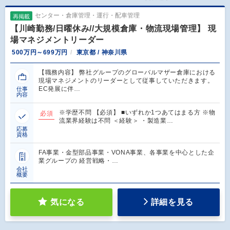
センター・倉庫管理・運行・配車管理
再掲載
【川崎勤務/日曜休み//大規模倉庫・物流現場管理】 現
場マネジメントリーダー
500万円～699万円
東京都 / 神奈川県
【職務内容】 弊社グループのグローバルマザー倉庫における
現場マネジメントのリーダーとして従事していただきます。
EC発展に伴…
仕事
内容
※学歴不問 【必須】 ■いずれか1つあてはまる方 ※物
必須
流業界経験は不問 ＜経験＞ ・製造業…
応募
資格
FA事業・金型部品事業・VONA事業、各事業を中心とした企
業グループの 経営戦略・…
会社
概要
気になる
詳細を見る