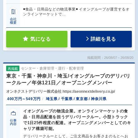
◾️食品・日用品などの物流事業◾️ イオングループが運営するオ
ンラインマーケットで…
会社
概要
気になる
詳細を見る
掲載期間：26/08/07～26/08/20
センター・倉庫管理・運行・配車管理
再掲載
東京・千葉・神奈川・埼玉/イオングループのデリバリ
ークルー／年休121日／オープニングメンバー
オンネクストデリバリー株式会社 https://aeonnextdelivery.co.jp/
400万円～549万円
埼玉県 / 千葉県 / 東京都 / 神奈川県
イオングループの物流企業。オンラインマーケットの食
品・日用品配達を担うデリバリークルー。小型トラック
仕事
で1日25件程度の配達。オープニングメンバーとしてのキ
内容
ャリア構築可能。
デリバリークルーとして、ご注文商品をお客さまのもとへお