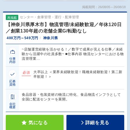
掲載期間：26/08/05～26/08/18
センター・倉庫管理・運行・配車管理
再掲載
【神奈川県厚木市】物流管理/未経験歓迎／年休120日
／創業130年超の老舗企業G/転勤なし
400万円～549万円
神奈川県
~店舗運営経験を活かせる！／数字で成果が見える仕事／未経
験から活躍中の社員多数~ ■仕事内容 物流センターにおける物
流管理業…
仕事
内容
大卒以上 ＜業界未経験歓迎！職種未経験歓迎！第二新
必須
卒歓迎！＞
応募
資格
食品容器・包装資材の物流に特化、食品物流インフラとして
全国に配送センターを展開。
会社
概要
気になる
詳細を見る