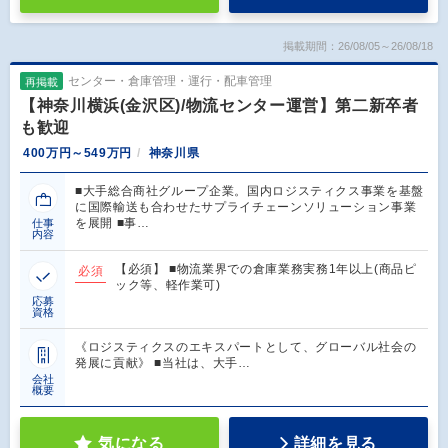
掲載期間：26/08/05～26/08/18
センター・倉庫管理・運行・配車管理
再掲載
【神奈川横浜(金沢区)/物流センター運営】第二新卒者
も歓迎
400万円～549万円
神奈川県
■大手総合商社グループ企業。国内ロジスティクス事業を基盤
に国際輸送も合わせたサプライチェーンソリューション事業
を展開 ■事…
仕事
内容
【必須】 ■物流業界での倉庫業務実務1年以上(商品ピ
必須
ック等、軽作業可)
応募
資格
《ロジスティクスのエキスパートとして、グローバル社会の
発展に貢献》 ■当社は、大手…
会社
概要
気になる
詳細を見る