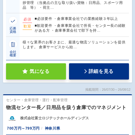
捗管理 （当拠点の主な取り扱い貨物：日用品、スポーツ用
品 等） ・荷主…
■必須要件 ・倉庫事業会社での業務経験３年以上
必須
■歓迎要件 ・倉庫事業会社で所長・センター長の経験
歓迎
応募
がある方 ・倉庫事業会社で部下を持…
資格
様々な業界のお客さまに、最適な物流ソリューションを提供
します。 倉庫サービスから始…
会社
概要
気になる
詳細を見る
掲載期間：26/07/30～26/08/12
センター・倉庫管理・運行・配車管理
物流センター長／日用品を扱う倉庫でのマネジメント
株式会社富士ロジテックホールディングス
700万円～799万円
神奈川県