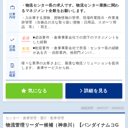
・物流センター長の求人です。物流センター業務に関わ
るマネジメント全般をお願いします。
仕事
内容
・入出庫する貨物、貨物情報の管理、現場作業指示・作業進
捗管理 （当拠点の主な取り扱い貨物：日用品、スポーツ用
品 等） ・荷主…
■必須要件 ・倉庫事業会社での部下のマネジメントを
必須
した経験
応募
■歓迎要件 ・倉庫事業会社で所長・センター長の経験
歓迎
資格
がある方 ・自部署内、他部門メンバ…
様々な業界のお客さまに、最適な物流ソリューションを提供
します。 倉庫サービスから始…
会社
概要
気になる
詳細を見る
掲載期間：26/07/27～26/08/20
センター・倉庫管理・運行・配車管理
物流管理リーダー候補（神奈川）【バンダイナムコG