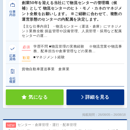
創業50年を迎える当社にて物流センターの管理職（候
補）として 物流センターのヒト・モノ・カネのマネジメ
仕事
ント全般をお願いします。 ※ご経験に合わせて、複数の
内容
運営形態のセンターの内配属を決定します。
【主な仕事内容】 ・物流センター（運送・倉庫）にマネジメ
ント業務全般 損益管理や設備管理、人員管理・採用など配属
センターの運…
学歴不問 ■物流管理の実務経験 ※物流営業や物流事
必須
務、配車担当や倉庫管理などの業務…
応募
■マネジメント経験
歓迎
資格
貨物自動車運送事業 倉庫業
会社
概要
気になる
詳細を見る
掲載期間：26/08/05～26/08/18
センター・倉庫管理・運行・配車管理
NEW