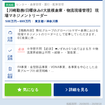
センター・倉庫管理・運行・配車管理
再掲載
【川崎勤務/日曜休み//大規模倉庫・物流現場管理】 現
場マネジメントリーダー
500万円～699万円
東京都 / 神奈川県
【職務内容】 弊社グループのグローバルマザー倉庫における
現場マネジメントのリーダーとして従事していただきます。
EC発展に伴…
仕事
内容
※学歴不問 【必須】 ■いずれか1つあてはまる方 ※物
必須
流業界経験は不問 ＜経験＞ ・製造業…
応募
資格
FA事業・金型部品事業・VONA事業、各事業を中心とした企
業グループの 経営戦略・…
会社
概要
気になる
詳細を見る
掲載期間：26/08/05～26/08/18