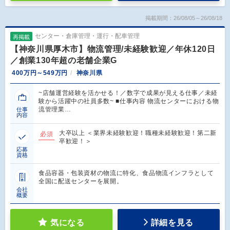
掲載期間：26/08/05～26/08/18
センター・倉庫管理・運行・配車管理
再掲載
【神奈川県厚木市】物流管理/未経験歓迎／年休120日
／創業130年超の老舗企業G
400万円～549万円
神奈川県
~店舗運営経験を活かせる！／数字で成果が見える仕事／未経
験から活躍中の社員多数~ ■仕事内容 物流センターにおける物
流管理業…
仕事
内容
大卒以上 ＜業界未経験歓迎！職種未経験歓迎！第二新
必須
卒歓迎！＞
応募
資格
食品容器・包装資材の物流に特化、食品物流インフラとして
全国に配送センターを展開。
会社
概要
気になる
詳細を見る