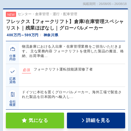
掲載期間：26/08/05～26/08/18
センター・倉庫管理・運行・配車管理
NEW
フレックス【フォークリフト】倉庫/在庫管理スペシャ
リスト｜残業ほぼなし｜グローバルメーカー
400万円～599万円
神奈川県
物流倉庫における入出庫・在庫管理業務をご担当いただきま
す。 主な業務内容 フォークリフトを使用した製品の搬送、格
納、出荷準備…
仕事
内容
フォークリフト運転技能講習修了者
必須
応募
資格
ドイツに本社を置くグローバルメーカー。海外工場で製造さ
れた製品を日本国内へ輸入し…
会社
概要
気になる
詳細を見る