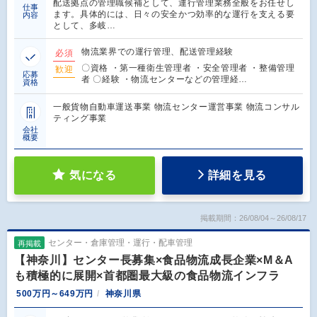
配送拠点の管理職候補として、運行管理業務全般をお任せし
仕事
ます。具体的には、日々の安全かつ効率的な運行を支える要
内容
として、多岐…
物流業界での運行管理、配送管理経験
必須
〇資格 ・第一種衛生管理者 ・安全管理者 ・整備管理
歓迎
応募
者 〇経験 ・物流センターなどの管理経…
資格
一般貨物自動車運送事業 物流センター運営事業 物流コンサル
ティング事業
会社
概要
気になる
詳細を見る
掲載期間：26/08/04～26/08/17
センター・倉庫管理・運行・配車管理
再掲載
【神奈川】センター長募集×食品物流成長企業×M＆A
も積極的に展開×首都圏最大級の食品物流インフラ
500万円～649万円
神奈川県