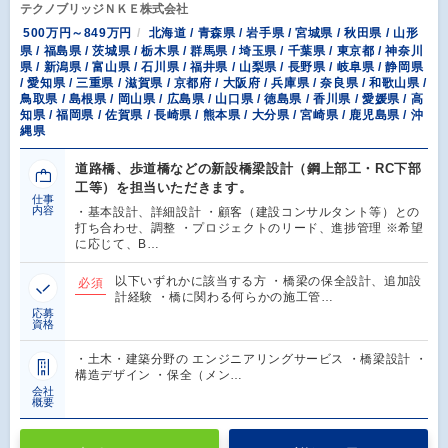
テクノブリッジＮＫＥ株式会社
500万円～849万円
北海道 / 青森県 / 岩手県 / 宮城県 / 秋田県 / 山形
県 / 福島県 / 茨城県 / 栃木県 / 群馬県 / 埼玉県 / 千葉県 / 東京都 / 神奈川
県 / 新潟県 / 富山県 / 石川県 / 福井県 / 山梨県 / 長野県 / 岐阜県 / 静岡県
/ 愛知県 / 三重県 / 滋賀県 / 京都府 / 大阪府 / 兵庫県 / 奈良県 / 和歌山県 /
鳥取県 / 島根県 / 岡山県 / 広島県 / 山口県 / 徳島県 / 香川県 / 愛媛県 / 高
知県 / 福岡県 / 佐賀県 / 長崎県 / 熊本県 / 大分県 / 宮崎県 / 鹿児島県 / 沖
縄県
道路橋、歩道橋などの新設橋梁設計（鋼上部工・RC下部
工等）を担当いただきます。
仕事
内容
・基本設計、詳細設計 ・顧客（建設コンサルタント等）との
打ち合わせ、調整 ・プロジェクトのリード、進捗管理 ※希望
に応じて、B…
以下いずれかに該当する方 ・橋梁の保全設計、追加設
必須
計経験 ・橋に関わる何らかの施工管…
応募
資格
・土木・建築分野の エンジニアリングサービス ・橋梁設計 ・
構造デザイン ・保全（メン…
会社
概要