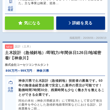
た。主な事業は橋梁、道路…
会社
概要
気になる
詳細を見る
掲載期間：26/08/06～26/08/19
設計（土木）
NEW
土木設計（急傾斜地）/即戦力/年間休日126日/地域密
着/【神奈川】
株式会社コーセツコンサルタント
800万円～999万円
神奈川県
神奈川県で土木設計（急傾斜地）技術者の募集です。60
年の無借金経営企業で安定した案件の受注が可能です！
仕事
勤務時間7時間30分、残業時間も少なく働き方を整えるこ
内容
とができる企業です。
同社の本社（神奈川県横浜市）にて即戦力として官公庁発注
の案件を中心とした急傾斜地崩壊対策などにおける設計、計
画業務をご担…