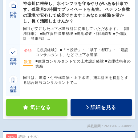
神奈川に根差し、水インフラを守るやりがいある仕事で
す。残業月20時間でプライベートも充実。 ベテラン多数
仕事
の環境で安心して成長できます！あなたの経験を活か
内容
し、長く活躍しませんか？
同社が受注した上下水道設計に従事していただきます。 【職
務詳細】 ■既存資料収集整理 ■現地踏査・詳細調査 ■予備設
計・詳細設計…
【必須経験】 ■「市役所」・「県庁・都庁」・「建設
必須
コンサルタント」などで上下水道業…
応募
■建設コンサルタントでの土木設計経験 ■管理技術者の
歓迎
資格
実績
同社は、道路・付帯構造物・上下水道、施工計画を得意とす
る総合建設コンサルタントで…
会社
概要
気になる
詳細を見る
掲載期間：26/08/06～26/08/19
設計（土木）
NEW