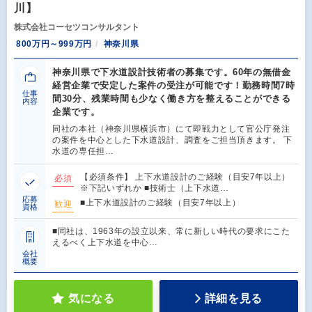
川】
株式会社コーセツコンサルタント
800万円～999万円
神奈川県
神奈川県で下水道設計技術者の募集です。60年の無借金
経営企業で安定した案件の受注が可能です！勤務時間7時
仕事
間30分、残業時間も少なく働き方を整えることができる
内容
企業です。
同社の本社（神奈川県横浜市）にて即戦力として官公庁発注
の案件を中心とした下水道設計、調査をご担当頂きます。 下
水道の専任担…
【必須条件】 上下水道設計のご経験（目安7年以上）
必須
※下記いずれか ■技術士（上下水道…
応募
■上下水道設計のご経験（目安7年以上）
歓迎
資格
■同社は、1963年の設立以来、常に新しい時代の要求にこた
えるべく上下水道を中心…
会社
概要
気になる
詳細を見る