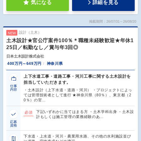
気になる
詳細を見る
掲載期間：26/07/31～26/08/20
設計（土木）
NEW
土木設計★官公庁案件100％＊職種未経験歓迎★年休1
25日／転勤なし／賞与年3回◎
日本土木設計株式会社
400万円～649万円
神奈川県
上下水道工事・道路工事・河川工事に関する土木設計を
担当していただきます。
仕事
内容
・土木設計（上下水道・道路・河川） ・プロジェクトによっ
ては管理技術者として進行 ★神奈川県（80％）、東京都（2
0％）の官…
下記いずれかに当てはまる方 ・土木学科出身 ・土木設
必須
計もしくは施工管理の業務経験のあ…
応募
資格
下水道・上水道・河川・農業用水路、その他の水利施設並び