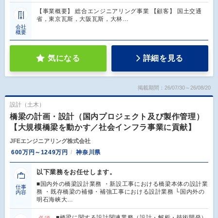
【事業概要】 総合エンジニアリング事業 【顧客】 国土交通
省，東京瓦斯，大阪瓦斯，大林…
会社
概要
気になる
詳細を見る
掲載期間：26/07/30～26/08/20
設計（土木）
橋梁の計画・設計（国内プロジェクト及び製作管理）
【大規模橋梁を動かす／社会インフラ事業に貢献】
JFEエンジニアリング株式会社
600万円～1249万円
神奈川県
以下業務をお任せします。
■国内外の橋梁設計業務 ・新設工事における橋梁本体の設計業
仕事
務 ・既存橋梁の補修・補強工事における設計業務 └国内外の
内容
明石海峡大…
■橋梁に関する設計関連業務（設計・解析・技術開発）