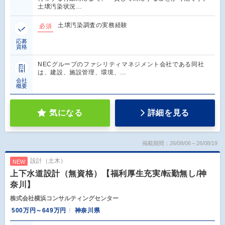
土壌汚染状況…
土壌汚染調査の実務経験
必須
応募
資格
NECグループのファシリティマネジメント会社である同社
は、建設、施設管理、環境、…
会社
概要
気になる
詳細を見る
掲載期間：26/08/06～26/08/19
設計（土木）
NEW
上下水道設計（無資格）【福利厚生充実/転勤無し/神
奈川】
株式会社横浜コンサルティングセンター
500万円～649万円
神奈川県