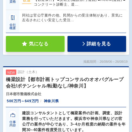
歓迎
資格
コンクリート診断士、道…
同社は官公庁案件の他、民間からの受注体制があり、景気に
左右されにくい安定した受注…
会社
概要
気になる
詳細を見る
掲載期間：26/08/06～26/08/19
設計（土木）
NEW
橋梁設計【都市計画トップコンサルのオオバグループ
会社/ポテンシャル/転勤なし/神奈川】
日本都市整備株式会社
500万円～649万円
神奈川県
建設コンサルタントとして橋梁案件の計画、調査、設計
業務を行っていただきます。横浜市や神奈川県などの官
仕事
公庁の案件が中心であり、3~4か月程度の納期の案件を年
内容
間30~40案件程度受注しています。