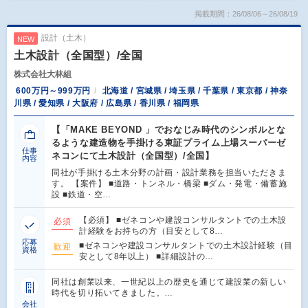
掲載期間：26/08/06～26/08/19
設計（土木）
NEW
土木設計（全国型）/全国
株式会社大林組
600万円～999万円
北海道 / 宮城県 / 埼玉県 / 千葉県 / 東京都 / 神奈
川県 / 愛知県 / 大阪府 / 広島県 / 香川県 / 福岡県
【「MAKE BEYOND 」でおなじみ時代のシンボルとな
るような建造物を手掛ける東証プライム上場スーパーゼ
仕事
ネコンにて土木設計（全国型）/全国】
内容
同社が手掛ける土木分野の計画・設計業務を担当いただきま
す。 【案件】 ■道路・トンネル・橋梁 ■ダム・発電・備蓄施
設 ■鉄道・空…
【必須】 ■ゼネコンや建設コンサルタントでの土木設
必須
計経験をお持ちの方（目安として8…
応募
■ゼネコンや建設コンサルタントでの土木設計経験（目
歓迎
資格
安として8年以上） ■詳細設計の…
同社は創業以来、一世紀以上の歴史を通じて建設業の新しい
時代を切り拓いてきました。…
会社