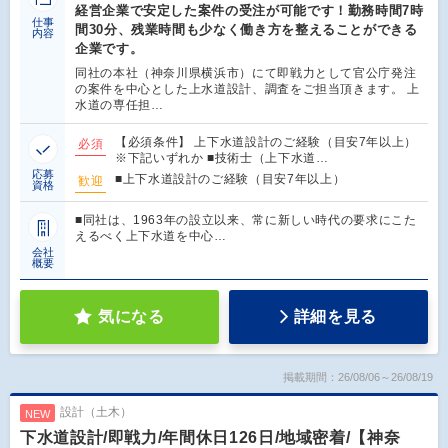
経営企業で安定した案件の受注が可能です！勤務時間7時
仕事
間30分、残業時間も少なく働き方を整えることができる
内容
企業です。
同社の本社（神奈川県横浜市）にて即戦力として官公庁発注
の案件を中心とした上水道設計、調査をご担当頂きます。 上
水道の専任担…
【必須条件】 上下水道設計のご経験（目安7年以上）
必須
※下記いずれか ■技術士（上下水道…
応募
■上下水道設計のご経験（目安7年以上）
歓迎
資格
■同社は、1963年の設立以来、常に新しい時代の要求にこた
えるべく上下水道を中心…
会社
概要
気になる
詳細を見る
掲載期間：26/08/06～26/08/19
設計（土木）
NEW
下水道設計/即戦力/年間休日126日/地域密着/【神奈