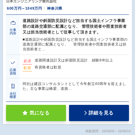
日本エンジニアリング株式会社
600万円～1049万円
神奈川県
道路設計や斜面防災設計など担当する国土インフラ事業
部の道路交通部に配属となり、 管理技術者や照査技術者
仕事
又は担当技術者として従事して頂きます。
内容
■道路設計や斜面防災設計など担当する国土インフラ事業部の
道路交通部に配属となり、 管理技術者や照査技術者又は担
当技術者と…
道路関連設計又は斜面防災設計 経験8年以上
必須
有資格者は歓迎
歓迎
応募
資格
同社は建設コンサルタントとして今年創立40周年を迎えまし
た。主な事業は橋梁、道路…
会社
概要
気になる
詳細を見る
掲載期間：26/08/06～26/08/19