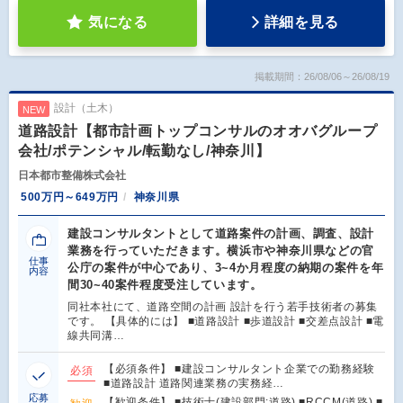
気になる
詳細を見る
掲載期間：26/08/06～26/08/19
設計（土木）
NEW
道路設計【都市計画トップコンサルのオオバグループ
会社/ポテンシャル/転勤なし/神奈川】
日本都市整備株式会社
500万円～649万円
神奈川県
建設コンサルタントとして道路案件の計画、調査、設計
業務を行っていただきます。横浜市や神奈川県などの官
仕事
公庁の案件が中心であり、3~4か月程度の納期の案件を年
内容
間30~40案件程度受注しています。
同社本社にて、道路空間の計画 設計を行う若手技術者の募集
です。 【具体的には】 ■道路設計 ■歩道設計 ■交差点設計 ■電
線共同溝…
【必須条件】 ■建設コンサルタント企業での勤務経験
必須
■道路設計 道路関連業務の実務経…
応募
【歓迎条件】 ■技術士(建設部門:道路) ■RCCM(道路) ■