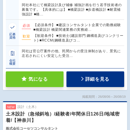
同社本社にて橋梁設計及び補修 補強計画を行う若手技術者の
募集です。 【具体的には】 ■橋梁設計 ■歩道橋設計 ■耐震補
強設計 ■橋…
【必須条件】 ■建設コンサルタント企業での勤務経験
必須
■橋梁設計 橋梁関連業務の実務経…
応募
【歓迎条件】 ■技術士(建設部門:鋼構造及びコンクリー
歓迎
資格
ト) ■RCCM(鋼構造及びコ…
同社は官公庁案件の他、民間からの受注体制があり、景気に
左右されにくい安定した受注…
会社
概要
気になる
詳細を見る
掲載期間：26/08/06～26/08/19
設計（土木）
NEW
土木設計（急傾斜地）/経験者/年間休日126日/地域密
着/【神奈川】
株式会社コーセツコンサルタント