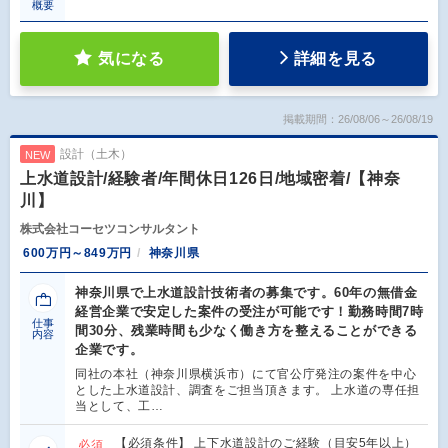
概要
気になる
詳細を見る
掲載期間：26/08/06～26/08/19
設計（土木）
NEW
上水道設計/経験者/年間休日126日/地域密着/【神奈
川】
株式会社コーセツコンサルタント
600万円～849万円
神奈川県
神奈川県で上水道設計技術者の募集です。60年の無借金
経営企業で安定した案件の受注が可能です！勤務時間7時
仕事
間30分、残業時間も少なく働き方を整えることができる
内容
企業です。
同社の本社（神奈川県横浜市）にて官公庁発注の案件を中心
とした上水道設計、調査をご担当頂きます。 上水道の専任担
当として、工…
【必須条件】 上下水道設計のご経験（目安5年以上）
必須