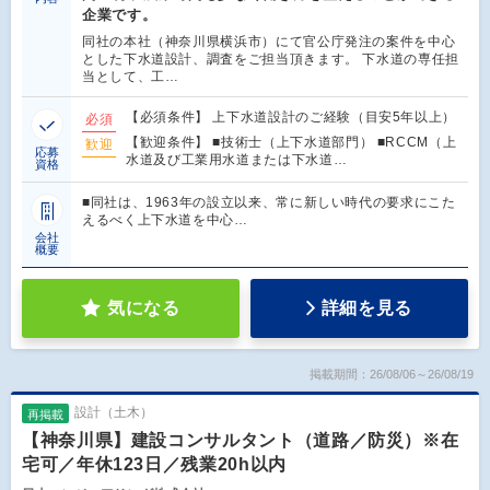
企業です。
同社の本社（神奈川県横浜市）にて官公庁発注の案件を中心
とした下水道設計、調査をご担当頂きます。 下水道の専任担
当として、工…
【必須条件】 上下水道設計のご経験（目安5年以上）
必須
【歓迎条件】 ■技術士（上下水道部門） ■RCCM（上
歓迎
応募
水道及び工業用水道または下水道…
資格
■同社は、1963年の設立以来、常に新しい時代の要求にこた
えるべく上下水道を中心…
会社
概要
気になる
詳細を見る
掲載期間：26/08/06～26/08/19
設計（土木）
再掲載
【神奈川県】建設コンサルタント（道路／防災）※在
宅可／年休123日／残業20h以内