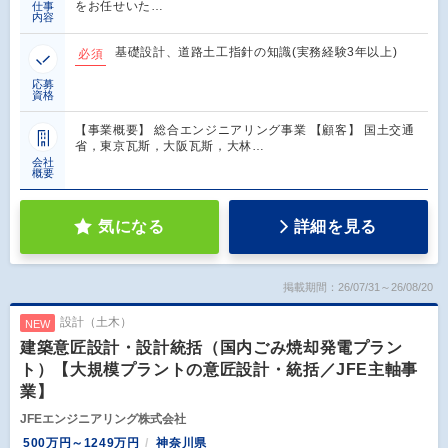
をお任せいた…
仕事
内容
基礎設計、道路土工指針の知識(実務経験3年以上)
必須
応募
資格
【事業概要】 総合エンジニアリング事業 【顧客】 国土交通
省，東京瓦斯，大阪瓦斯，大林…
会社
概要
気になる
詳細を見る
掲載期間：26/07/31～26/08/20
設計（土木）
NEW
建築意匠設計・設計統括（国内ごみ焼却発電プラン
ト）【大規模プラントの意匠設計・統括／JFE主軸事
業】
JFEエンジニアリング株式会社
500万円～1249万円
神奈川県