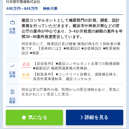
日本都市整備株式会社
600万円～849万円
神奈川県
建設コンサルタントとして橋梁部門の計画、調査、設計
業務を行っていただきます。横浜市や神奈川県などの官
仕事
公庁の案件が中心であり、3~4か月程度の納期の案件を年
内容
間30~40案件程度受注しています。
同社本社にて、橋梁設計及び補修 補強計画を行う技術者の募
集です。 【具体的には】 ■橋梁設計 ■歩道橋設計 ■耐震補強
設計 ■橋梁…
【必須条件】 ■建設コンサルタント企業での勤務経験
必須
■橋梁設計 橋梁関連業務の実務経…
応募
【歓迎条件】 ■コンクリート診断士、道路橋点検士、
歓迎
資格
高所作業車運転等、建設コンサルタ…
同社は官公庁案件の他、民間からの受注体制があり、景気に
左右されにくい安定した受注…
会社
概要
気になる
詳細を見る