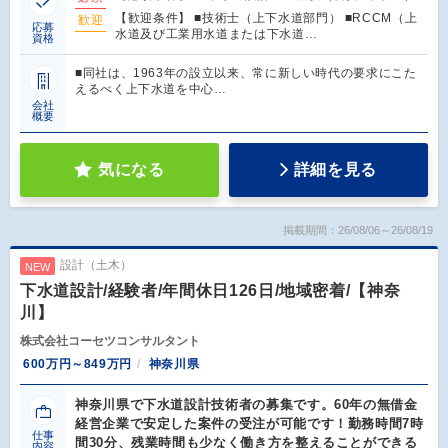
【歓迎条件】 ■技術士（上下水道部門） ■RCCM（上
歓迎
応募
水道及び工業用水道または下水道…
資格
■同社は、1963年の設立以来、常に新しい時代の要求にこた
えるべく上下水道を中心…
会社
概要
気になる
詳細を見る
掲載期間：26/08/06～26/08/19
設計（土木）
NEW
下水道設計/経験者/年間休日126日/地域密着/【神奈
川】
株式会社コーセツコンサルタント
600万円～849万円
神奈川県
神奈川県で下水道設計技術者の募集です。60年の無借金
経営企業で安定した案件の受注が可能です！勤務時間7時
仕事
間30分、残業時間も少なく働き方を整えることができる
内容