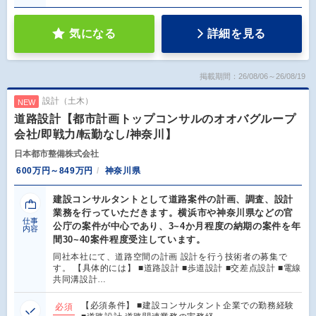
気になる
詳細を見る
掲載期間：26/08/06～26/08/19
設計（土木）
NEW
道路設計【都市計画トップコンサルのオオバグループ
会社/即戦力/転勤なし/神奈川】
日本都市整備株式会社
600万円～849万円
神奈川県
建設コンサルタントとして道路案件の計画、調査、設計
業務を行っていただきます。横浜市や神奈川県などの官
仕事
公庁の案件が中心であり、3~4か月程度の納期の案件を年
内容
間30~40案件程度受注しています。
同社本社にて、道路空間の計画 設計を行う技術者の募集で
す。 【具体的には】 ■道路設計 ■歩道設計 ■交差点設計 ■電線
共同溝設計…
【必須条件】 ■建設コンサルタント企業での勤務経験
必須