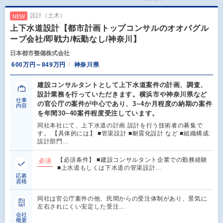
設計（土木）
NEW
上下水道設計【都市計画トップコンサルのオオバグル
ープ会社/即戦力/転勤なし/神奈川】
日本都市整備株式会社
600万円～849万円
神奈川県
建設コンサルタントとして上下水道案件の計画、調査、
設計業務を行っていただきます。横浜市や神奈川県など
仕事
の官公庁の案件が中心であり、3~4か月程度の納期の案件
内容
を年間30~40案件程度受注しています。
同社本社にて、上下水道の計画 設計を行う技術者の募集で
す。 【具体的には】 ■管渠設計 ■耐震化設計 など ■組織構成:
設計部門…
【必須条件】 ■建設コンサルタント企業での勤務経験
必須
■上水道もしくは下水道の管渠設計…
応募
資格
同社は官公庁案件の他、民間からの受注体制があり、景気に
左右されにくい安定した受注…
会社
概要