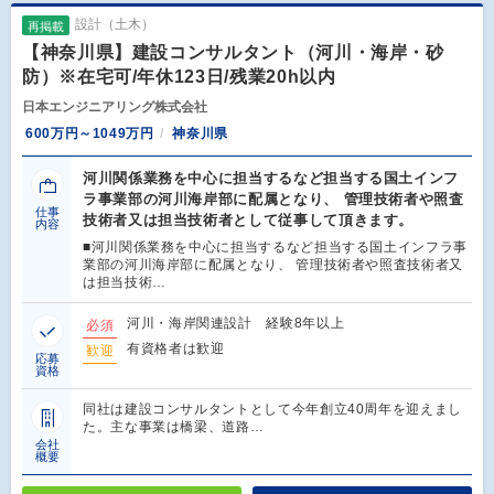
設計（土木）
再掲載
【神奈川県】建設コンサルタント（河川・海岸・砂
防）※在宅可/年休123日/残業20h以内
日本エンジニアリング株式会社
600万円～1049万円
神奈川県
河川関係業務を中心に担当するなど担当する国土インフ
ラ事業部の河川海岸部に配属となり、 管理技術者や照査
仕事
技術者又は担当技術者として従事して頂きます。
内容
■河川関係業務を中心に担当するなど担当する国土インフラ事
業部の河川海岸部に配属となり、 管理技術者や照査技術者又
は担当技術…
河川・海岸関連設計 経験8年以上
必須
有資格者は歓迎
歓迎
応募
資格
同社は建設コンサルタントとして今年創立40周年を迎えまし
た。主な事業は橋梁、道路…
会社
概要