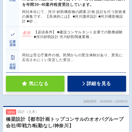
を年間30~40案件程度受注しています。
同社本社にて、河川 砂防構造物の調査 計画 設計を行う技術者
の募集です。 【具体的には】 ■河川護岸設計 ■河川構造物設
計 ■砂…
【必須条件】 ■建設コンサルタント企業での勤務経験
必須
■河川砂防設計 河川砂防関連業務…
応募
資格
同社は官公庁案件の他、民間からの受注体制があり、景気に
左右されにくい安定した受注…
会社
概要
気になる
詳細を見る
掲載期間：26/08/06～26/08/19
設計（土木）
NEW
橋梁設計【都市計画トップコンサルのオオバグループ
会社/即戦力/転勤なし/神奈川】