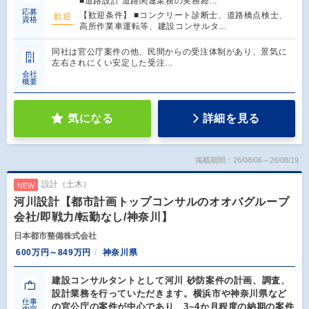
■道路設計 道路関連業務の実務経…
応募
【歓迎条件】 ■コンクリート診断士、道路橋点検士、
歓迎
資格
高所作業車運転等、建設コンサルタ…
同社は官公庁案件の他、民間からの受注体制があり、景気に
左右されにくい安定した受注…
会社
概要
気になる
詳細を見る
掲載期間：26/08/06～26/08/19
設計（土木）
NEW
河川設計【都市計画トップコンサルのオオバグループ
会社/即戦力/転勤なし/神奈川】
日本都市整備株式会社
600万円～849万円
神奈川県
建設コンサルタントとして河川 砂防案件の計画、調査、
設計業務を行っていただきます。横浜市や神奈川県など
仕事
の官公庁の案件が中心であり、3~4か月程度の納期の案件
内容