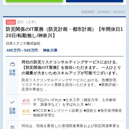
掲載期間：26/08/06～26/08/19
設計（土木）
NEW
防災関係のIT業務（防災計画・都市計画）【年間休日1
20日/転勤無し/神奈川】
日本ミクニヤ株式会社
400万円～549万円
神奈川県
同社の防災リスクコンサルティングサービスにおける、
【防災関係のIT業務】を担当いただきます。 一人ひとり
仕事
の裁量が大きいためスキルアップが可能でございます。
内容
防災リスクコンサルティングサービスにおける、危機管理、
リスクマネジメント業務を担当いただきます。 ■業務詳細：
災害や事故な…
※下記のいずれか ■土木工学（構造力学、土木解析
必須
学、測量学など）を学ばれた方 ■AI…
応募
■RCCM ■コンクリート診断士 ■技術士 ■海洋港湾構造
歓迎
資格
物維持管理士
同社は、現場を重視した環境関連事業および防災関連事業を