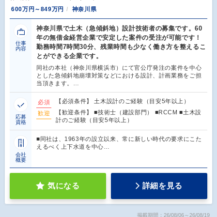
600万円～849万円
神奈川県
神奈川県で土木（急傾斜地）設計技術者の募集です。60
年の無借金経営企業で安定した案件の受注が可能です！
仕事
勤務時間7時間30分、残業時間も少なく働き方を整えるこ
内容
とができる企業です。
同社の本社（神奈川県横浜市）にて官公庁発注の案件を中心
とした急傾斜地崩壊対策などにおける設計、計画業務をご担
当頂きます。…
【必須条件】 土木設計のご経験（目安5年以上）
必須
【歓迎条件】 ■技術士（建設部門） ■RCCM ■土木設
歓迎
応募
計のご経験（目安5年以上）
資格
■同社は、1963年の設立以来、常に新しい時代の要求にこた
えるべく上下水道を中心…
会社
概要
気になる
詳細を見る
掲載期間：26/08/06～26/08/19