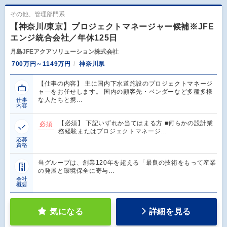
その他、管理部門系
【神奈川/東京】プロジェクトマネージャー候補※JFE
エンジ統合会社／年休125日
月島JFEアクアソリューション株式会社
700万円～1149万円
神奈川県
【仕事の内容】 主に国内下水道施設のプロジェクトマネージ
ャ―をお任せします。 国内の顧客先・ベンダーなど多種多様
な人たちと携…
仕事
内容
【必須】 下記いずれか当てはまる方 ■何らかの設計業
必須
務経験またはプロジェクトマネージ…
応募
資格
当グループは、創業120年を超える「最良の技術をもって産業
の発展と環境保全に寄与…
会社
概要
気になる
詳細を見る