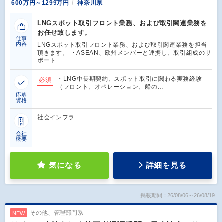
600万円～1299万円
神奈川県
LNGスポット取引フロント業務、および取引関連業務を
お任せ致します。
仕事
内容
LNGスポット取引フロント業務、および取引関連業務を担当
頂きます。 ・ASEAN、欧州メンバーと連携し、取引組成のサ
ポート…
・LNG中長期契約、スポット取引に関わる実務経験
必須
（フロント、オペレーション、船の…
応募
資格
社会インフラ
会社
概要
気になる
詳細を見る
掲載期間：26/08/06～26/08/19
その他、管理部門系
NEW