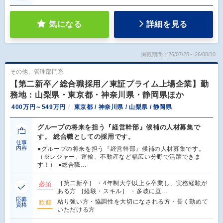
気になる
詳細を見る
掲載期間：26/07/28～26/08/10
その他、管理部門系
【第二新卒／総合職採用／東証プライム上場企業】勤
務地：山梨県・東京都・神奈川県・静岡県ほか
400万円～549万円
東京都 / 神奈川県 / 山梨県 / 静岡県
グループの将来を担う『経営幹部』候補の人材募集で
す。 総合職としての採用です。
仕事
内容
●グループの将来を担う『経営幹部』候補の人材募集です。
（※レジャー、運輸、不動産など幅広い分野で活躍できま
す！） ●総合職…
［第二新卒］ ・4年制大学以上を卒業し、実務経験が
必須
ある方 ［経験・スキル］ ・多岐に亘…
応募
粘り強い方・協調性を大切になされる方・長く勤めて
歓迎
資格
いただける方