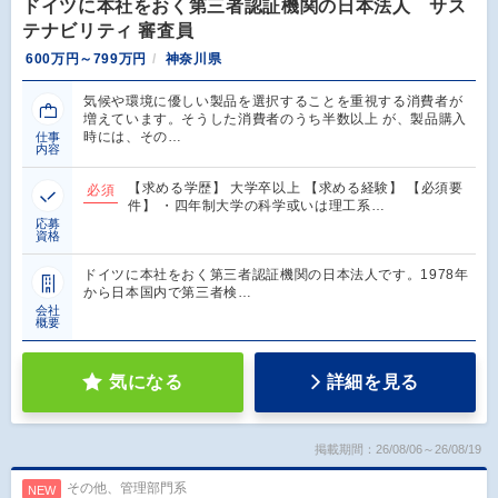
ドイツに本社をおく第三者認証機関の日本法人 サス
テナビリティ 審査員
600万円～799万円
神奈川県
気候や環境に優しい製品を選択することを重視する消費者が
増えています。そうした消費者のうち半数以上 が、製品購入
時には、その…
仕事
内容
【求める学歴】 大学卒以上 【求める経験】 【必須要
必須
件】 ・四年制大学の科学或いは理工系…
応募
資格
ドイツに本社をおく第三者認証機関の日本法人です。1978年
から日本国内で第三者検…
会社
概要
気になる
詳細を見る
掲載期間：26/08/06～26/08/19
その他、管理部門系
NEW