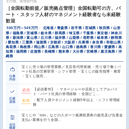
その他、管理部門系
［全国転勤前提／販売拠点管理］全国転勤可の方、パ
ート・スタッフ人材のマネジメント経験者なら未経験
歓迎
500万円～549万円
北海道 / 青森県 / 岩手県 / 宮城県 / 秋田県 / 山形
県 / 福島県 / 茨城県 / 栃木県 / 群馬県 / 埼玉県 / 千葉県 / 東京都 / 神奈川
県 / 新潟県 / 富山県 / 石川県 / 福井県 / 山梨県 / 長野県 / 岐阜県 / 静岡県
/ 愛知県 / 三重県 / 滋賀県 / 京都府 / 大阪府 / 兵庫県 / 奈良県 / 和歌山県 /
鳥取県 / 島根県 / 岡山県 / 広島県 / 山口県 / 徳島県 / 香川県 / 愛媛県 / 高
知県 / 福岡県 / 佐賀県 / 長崎県 / 熊本県 / 大分県 / 宮崎県 / 鹿児島県 / 沖
縄県
宝くじ売り場の管理業務／支店長代理候補 ・売り場で働くパ
ート社員の労務管理・シフト管理 ・宝くじの販売指導・教育
・宝くじ販売…
仕事
内容
【必須要件】 ・マネージャーや店長としてアルバイ
必須
ト・パート社員の管理経験 ・全国どこ…
応募
・配下人員マネジメント経験5年以上 ・シフト管理経
歓迎
資格
験
宝くじや「toto」などのスポーツ振興投票券の販売及び当選金
支払い業務を行う全国…
会社
概要