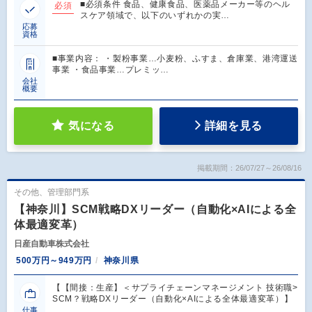
■必須条件 食品、健康食品、医薬品メーカー等のヘル
必須
スケア領域で、以下のいずれかの実…
応募
資格
■事業内容： ・製粉事業…小麦粉、ふすま、倉庫業、港湾運送
事業 ・食品事業…プレミッ…
会社
概要
気になる
詳細を見る
掲載期間：26/07/27～26/08/16
その他、管理部門系
【神奈川】SCM戦略DXリーダー（自動化×AIによる全
体最適変革）
日産自動車株式会社
500万円～949万円
神奈川県
【【間接：生産】＜サプライチェーンマネージメント 技術職>
SCM？戦略DXリーダー（自動化×AIによる全体最適変革）】
…
仕事