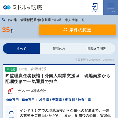
その他、管理部門系/神奈川県
の転職・求人情報一覧
35
条件の変更
件
すべて
新着のみ
掲載終了間近
掲載期間：26/08/03～26/08/16
その他、管理部門系
再掲載
◤監理責任者候補｜外国人就業支援◢ 現地面接から
配属後まで一気通貫で担当
ナンバーズ株式会社
400万円～599万円
埼玉県 / 千葉県 / 東京都 / 神奈川県
インドネシアでの現地面接から企業への配属まで、一連
の業務をご担当いただき、 また、配属後の企業、実習生