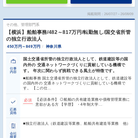
掲載期間：26/07/27～26/08/09
その他、管理部門系
【横浜】船舶事務/482～817万円/転勤無し/国交省所管
の独立行政法人
450万円～849万円
神奈川県
国土交通省所管の独立行政法人として、鉄道建設等の国
内外の 交通ネットワークづくりに貢献している機構で
仕事
す。 年次に関わらず挑戦できる風土が特徴です。
内容
■船舶事務 国土交通省所管の独立行政法人として、鉄道建設等
の国内外の 交通ネットワークづくりに貢献している機構で
す。 【この仕…
【必須条件】 ◎船舶の共有建造業務や債権管理業務に
必須
意欲がある方 【学歴】 ・4年制大学…
応募
資格
■独立行政法人（鉄道建設等業務、船舶共有建造等業務 他）
会社
概要