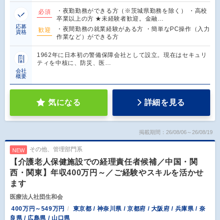
・夜勤勤務ができる方（※茨城県勤務を除く） ・高校
必須
卒業以上の方 ★未経験者歓迎。金融…
応募
・夜間勤務の就業経験がある方 ・簡単なPC操作（入力
歓迎
資格
作業など）ができる方
1962年に日本初の警備保障会社として設立。現在はセキュリ
ティを中核に、防災、医…
会社
概要
気になる
詳細を見る
掲載期間：26/08/06～26/08/19
その他、管理部門系
NEW
【介護老人保健施設での経理責任者候補／中国・関
西・関東】年収400万円～／ご経験やスキルを活かせ
ます
医療法人社団生和会
400万円～549万円
東京都 / 神奈川県 / 京都府 / 大阪府 / 兵庫県 / 奈
良県 / 広島県 / 山口県