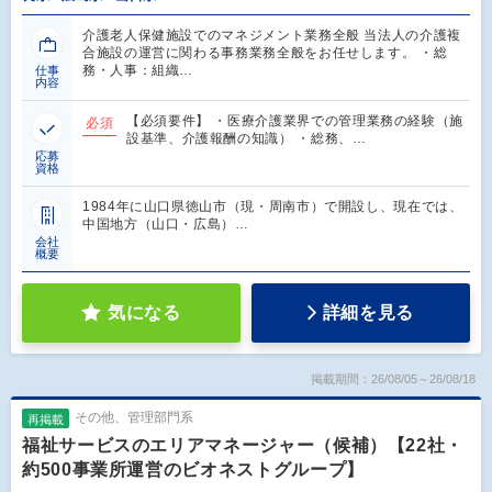
介護老人保健施設でのマネジメント業務全般 当法人の介護複
合施設の運営に関わる事務業務全般をお任せします。 ・総
務・人事：組織…
仕事
内容
【必須要件】 ・医療介護業界での管理業務の経験（施
必須
設基準、介護報酬の知識） ・総務、…
応募
資格
1984年に山口県徳山市（現・周南市）で開設し、現在では、
中国地方（山口・広島）…
会社
概要
気になる
詳細を見る
掲載期間：26/08/05～26/08/18
その他、管理部門系
再掲載
福祉サービスのエリアマネージャー（候補）【22社・
約500事業所運営のビオネストグループ】