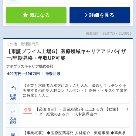
気になる
詳細を見る
掲載期間：26/07/27～26/08/16
その他、管理部門系
【東証プライム上場G】医療領域キャリアアドバイザ
ー/早期昇格・年収UP可能
アポプラスキャリア株式会社
400万円～699万円
神奈川県
【企業と求職者の双方に深く入り込み、最適なマッチングを
実現する両面型人材コンサルタント】 医療・ヘルスケア業界
に特化した人…
仕事
内容
【必須項目】 ・営業経験2年以上ある方 【歓迎】 ・リ
必須
ーダー経験のある方 ・人材業界会の…
応募
資格
【事業概要】 ◆医療医薬専門 人材紹介・派遣事業 ◆事業承