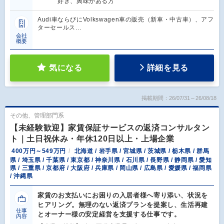
好き、興味がある方
Audi車ならびにVolkswagen車の販売（新車・中古車）、アフ
ターセールス…
会社
概要
気になる
詳細を見る
掲載期間：26/07/31～26/08/18
その他、管理部門系
【未経験歓迎】家賃保証サービスの返済コンサルタン
ト｜土日祝休み・年休120日以上・上場企業
400万円～549万円
北海道 / 岩手県 / 宮城県 / 茨城県 / 栃木県 / 群馬
県 / 埼玉県 / 千葉県 / 東京都 / 神奈川県 / 石川県 / 長野県 / 静岡県 / 愛知
県 / 三重県 / 京都府 / 大阪府 / 兵庫県 / 岡山県 / 広島県 / 愛媛県 / 福岡県
/ 沖縄県
家賃のお支払いにお困りの入居者様へ寄り添い、状況を
ヒアリング。無理のない返済プランを提案し、生活再建
仕事
とオーナー様の安定経営を支援する仕事です。
内容