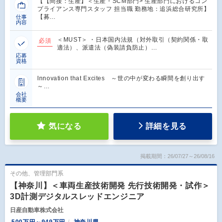
【【間接：生産】＜生産・SCM部門> 生産部門におけるコン
プライアンス専門スタッフ 担当職 勤務地：追浜総合研究所】
【募…
仕事
内容
＜MUST＞ ・日本国内法規（対外取引（契約関係・取
必須
適法）、派遣法（偽装請負防止）…
応募
資格
Innovation that Excites ～世の中が変わる瞬間を創り出す
～…
会社
概要
気になる
詳細を見る
掲載期間：26/07/27～26/08/16
その他、管理部門系
【神奈川】＜車両生産技術開発 先行技術開発・試作＞
3D計測デジタルスレッドエンジニア
日産自動車株式会社
500万円～949万円
神奈川県