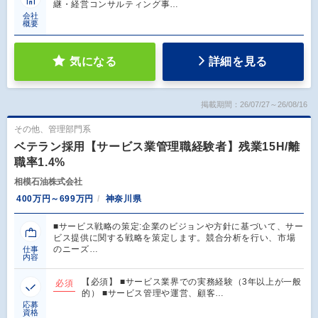
継・経営コンサルティング事…
会社
概要
気になる
詳細を見る
掲載期間：26/07/27～26/08/16
その他、管理部門系
ベテラン採用【サービス業管理職経験者】残業15H/離
職率1.4%
相模石油株式会社
400万円～699万円
神奈川県
■サービス戦略の策定:企業のビジョンや方針に基づいて、サー
ビス提供に関する戦略を策定します。競合分析を行い、市場
のニーズ…
仕事
内容
【必須】 ■サービス業界での実務経験（3年以上が一般
必須
的） ■サービス管理や運営、顧客…
応募
資格