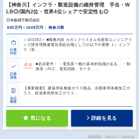
【神奈川】インフラ・製造設備の維持管理 手当・W
LB◎/国内2位・世界4位シェアで安定性も◎
日本板硝子株式会社
600万円～1049万円
神奈川県
＜103282＞ ■職務内容 カガミクリスタル生産部エンジニアリ
ング課管理職兼電気系総合職としての以下の業務 １）インフ
ラ（受…
仕事
内容
■必須要件： ・電気系一般の基本的知識がある。 ・制
必須
御系（PLC、電気回路、モータ、…
応募
資格
【事業概要】 建築用各種板ガラス製品、自動車用各種加工ガ
ラス、鉄道車両用加工ガラス…
会社
概要
気になる
詳細を見る
掲載期間：26/07/27～26/08/16