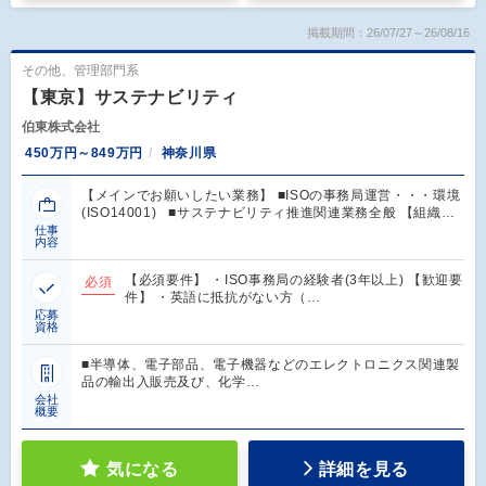
掲載期間：26/07/27～26/08/16
その他、管理部門系
【東京】サステナビリティ
伯東株式会社
450万円～849万円
神奈川県
【メインでお願いしたい業務】 ■ISOの事務局運営・・・環境
(ISO14001) ■サステナビリティ推進関連業務全般 【組織…
仕事
内容
【必須要件】 ・ISO事務局の経験者(3年以上) 【歓迎要
必須
件】 ・英語に抵抗がない方（…
応募
資格
■半導体、電子部品、電子機器などのエレクトロニクス関連製
品の輸出入販売及び、化学…
会社
概要
気になる
詳細を見る