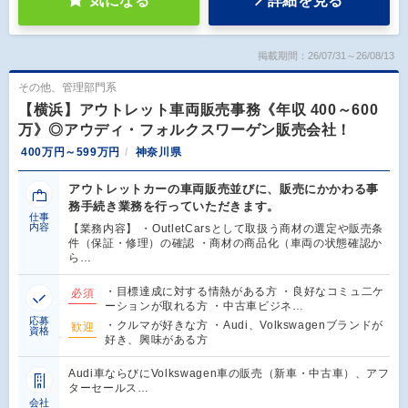
気になる
詳細を見る
掲載期間：26/07/31～26/08/13
その他、管理部門系
【横浜】アウトレット車両販売事務《年収 400～600
万》◎アウディ・フォルクスワーゲン販売会社！
400万円～599万円
神奈川県
アウトレットカーの車両販売並びに、販売にかかわる事
務手続き業務を行っていただきます。
仕事
内容
【業務内容】 ・OutletCarsとして取扱う商材の選定や販売条
件（保証・修理）の確認 ・商材の商品化（車両の状態確認か
ら…
・目標達成に対する情熱がある方 ・良好なコミュ二ケ
必須
ーションが取れる方 ・中古車ビジネ…
応募
・クルマが好きな方 ・Audi、Volkswagenブランドが
歓迎
資格
好き、興味がある方
Audi車ならびにVolkswagen車の販売（新車・中古車）、アフ
ターセールス…
会社