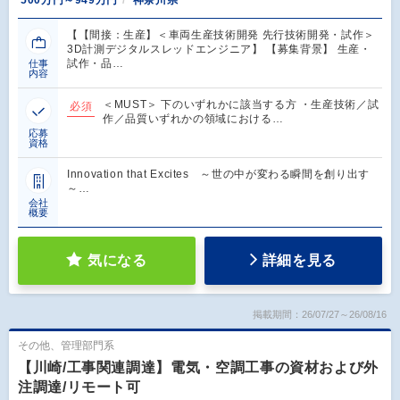
【【間接：生産】＜車両生産技術開発 先行技術開発・試作＞
3D計測デジタルスレッドエンジニア】 【募集背景】 生産・
試作・品…
仕事
内容
＜MUST＞ 下のいずれかに該当する方 ・生産技術／試
必須
作／品質いずれかの領域における…
応募
資格
Innovation that Excites ～世の中が変わる瞬間を創り出す
～…
会社
概要
気になる
詳細を見る
掲載期間：26/07/27～26/08/16
その他、管理部門系
【川崎/工事関連調達】電気・空調工事の資材および外
注調達/リモート可