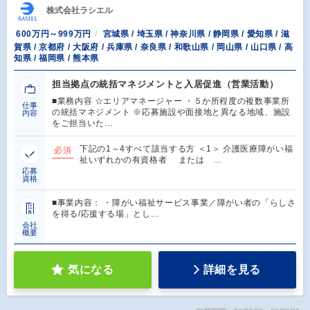
株式会社ラシエル
600万円～999万円
宮城県 / 埼玉県 / 神奈川県 / 静岡県 / 愛知県 / 滋
賀県 / 京都府 / 大阪府 / 兵庫県 / 奈良県 / 和歌山県 / 岡山県 / 山口県 / 高
知県 / 福岡県 / 熊本県
担当拠点の統括マネジメントと入居促進（営業活動）
■業務内容 ☆エリアマネージャー ・５か所程度の複数事業所
仕事
の統括マネジメント ※応募施設や面接地と異なる地域、施設
内容
をご担当いた…
下記の1～4すべて該当する方 ＜1＞ 介護医療障がい福
必須
祉いずれかの有資格者 または …
応募
資格
■事業内容： ・障がい福祉サービス事業／障がい者の「らしさ
を得る/応援する場」とし…
会社
概要
気になる
詳細を見る