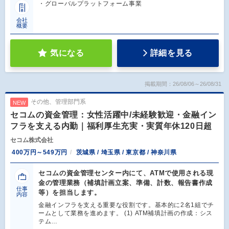
・グローバルプラットフォーム事業
会社
概要
気になる
詳細を見る
掲載期間：26/08/06～26/08/31
その他、管理部門系
NEW
セコムの資金管理：女性活躍中/未経験歓迎・金融イン
フラを支える内勤｜福利厚生充実・実質年休120日超
セコム株式会社
400万円～549万円
茨城県 / 埼玉県 / 東京都 / 神奈川県
セコムの資金管理センター内にて、ATMで使用される現
金の管理業務（補填計画立案、準備、計数、報告書作成
仕事
等）を担当します。
内容
金融インフラを支える重要な役割です。基本的に2名1組でチ
ームとして業務を進めます。 (1) ATM補填計画の作成：シス
テム…