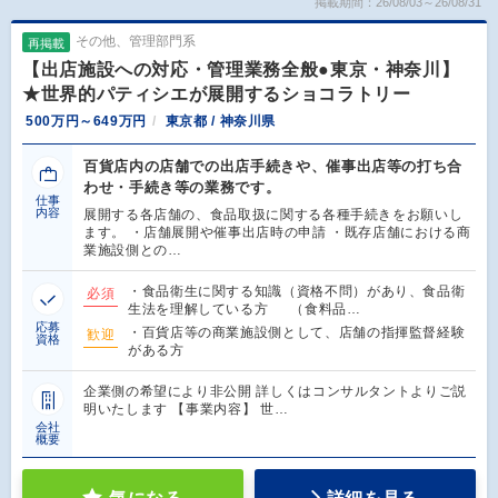
掲載期間：26/08/03～26/08/31
その他、管理部門系
再掲載
【出店施設への対応・管理業務全般●東京・神奈川】
★世界的パティシエが展開するショコラトリー
500万円～649万円
東京都 / 神奈川県
百貨店内の店舗での出店手続きや、催事出店等の打ち合
わせ・手続き等の業務です。
仕事
内容
展開する各店舗の、食品取扱に関する各種手続きをお願いし
ます。 ・店舗展開や催事出店時の申請 ・既存店舗における商
業施設側との…
・食品衛生に関する知識（資格不問）があり、食品衛
必須
生法を理解している方 （食料品…
応募
・百貨店等の商業施設側として、店舗の指揮監督経験
歓迎
資格
がある方
企業側の希望により非公開 詳しくはコンサルタントよりご説
明いたします 【事業内容】 世…
会社
概要