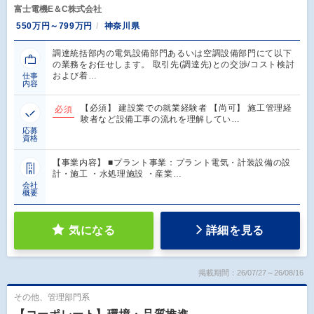
富士電機E＆C株式会社
550万円～799万円
神奈川県
調達統括部内の電気設備部門あるいは空調設備部門にて以下
の業務をお任せします。 取引先(調達先)との交渉/コスト検討
および着…
仕事
内容
【必須】 建設業での就業経験者 【尚可】 施工管理経
必須
験者など設備工事の流れを理解してい…
応募
資格
【事業内容】 ■プラント事業：プラント電気・計装設備の設
計・施工 ・水処理施設 ・産業…
会社
概要
気になる
詳細を見る
掲載期間：26/07/27～26/08/16
その他、管理部門系