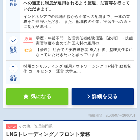
仕事
への適正に制度が運用されるよう監理、助言等を行って
内容
いただきます。
インドネシアでの現地面接から企業への配属まで、一連の業
務をご担当いただき、 また、配属後の企業、実習生への適正
に制度が運用…
学歴・年齢不問 監理責任者経験優遇 【必須】 ・技能
必須
実習制度を含めて外国人材の雇用の…
応募
【優遇】 組合での実務経験者 ※入社後、監理責任者に
歓迎
資格
なっていただきたいと思っています…
採用コンサルティング 採用アウトソーシング HP制作 動画制
作 コールセンター運営 大学支…
会社
概要
気になる
詳細を見る
掲載期間：26/08/07～26/08/31
その他、管理部門系
NEW
LNGトレーディング／フロント業務