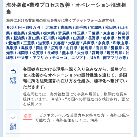
海外拠点×業務プロセス改善・オペレーション推進担
当
海外における貧困層の生活を豊かに導くプラットフォーム運営会社
600万円～899万円
北海道 / 青森県 / 岩手県 / 宮城県 / 秋田県 / 山形
県 / 福島県 / 茨城県 / 栃木県 / 群馬県 / 埼玉県 / 千葉県 / 東京都 / 神奈川
県 / 新潟県 / 富山県 / 石川県 / 福井県 / 山梨県 / 長野県 / 岐阜県 / 静岡県
/ 愛知県 / 三重県 / 滋賀県 / 京都府 / 大阪府 / 兵庫県 / 奈良県 / 和歌山県 /
鳥取県 / 島根県 / 岡山県 / 広島県 / 山口県 / 徳島県 / 香川県 / 愛媛県 / 高
知県 / 福岡県 / 佐賀県 / 長崎県 / 熊本県 / 大分県 / 宮崎県 / 鹿児島県 / 沖
縄県 / 中近東・アフリカ（モロッコ、エジプト、UAE、南アフリカ等）
各国拠点における現場へ深く入り込みながら、業務プロ
セス改善からオペレーションの設計推進を通じて、多国
仕事
籍に跨る組織運営の在り方を仕組み、標準化へ繋げてい
内容
ただきます。
現在同社では、海外複数国にて事業を展開し、順調に成長を
続けています。 今後3～5カ国への新規進出を検討され、更な
る成長フェ…
・ビジネスレベルな英語力をお持ちな方 ・海外出張が
必須
可能な方 ・海外在住もしくは、海外…
応募
資格