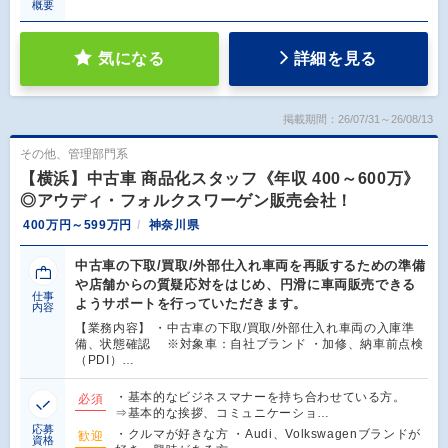
概要
気になる
詳細を見る
掲載期間：26/07/31～26/08/13
その他、管理部門系
【横浜】中古車 商品化スタッフ《年収 400～600万》
◎アウディ・フォルクスワーゲン販売会社！
400万円～599万円
神奈川県
中古車の下取/買取/外部仕入れ車両を再販するための準備
や店舗からの質疑応対をはじめ、円滑に車両販売できる
仕事
ようサポートを行っていただきます。
内容
【業務内容】 ・中古車の下取/買取/外部仕入れ車両の入庫準
備、状態確認 ※対象車：自社ブランド ・加修、納車前点検
（PDI）…
・基本的なビジネスマナーを持ち合わせている方。
必須
⇒基本的な挨拶、コミュニケーショ…
応募
・クルマが好きな方 ・Audi、Volkswagenブランドが
歓迎
資格