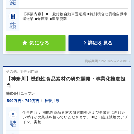
応募
資格
【事業内容】 ■一般貨物自動車運送業 ■特別積合せ貨物自動車
運送業 ■倉庫業 ■産業廃棄…
会社
概要
気になる
詳細を見る
掲載期間：26/07/27～26/08/16
その他、管理部門系
【神奈川】機能性食品素材の研究開発・事業化推進担
当
株式会社ニップン
500万円～749万円
神奈川県
仕事内容： 機能性食品素材の研究開発および事業化に向けた
いずれかの業務を担っていただきます。 ■ヒト臨床試験のデザ
イン、実施…
仕事
内容