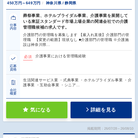
450万円～649万円
神奈川県 / 静岡県
葬祭事業、ホテルブライダル事業、介護事業を展開して
いる東証スタンダード市場上場企業の関連会社での介護
仕事
管理職候補の求人です。
内容
介護部門の管理職を募集します 【雇入れ直後】介護部門の管
理職 【変更の範囲】現状なし ■介護部門の管理職 ※介護施
設は神奈川県…
介護事業における管理職経験
必須
応募
資格
生活関連サービス業 ・式典事業 ・ホテルブライダル事業 ・介
護事業 ・互助会事業 ・シニア…
会社
概要
気になる
詳細を見る
掲載期間：26/07/28～26/08/10