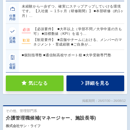
未経験から一歩ずつ、確実にステップアップしていける環境
です。 【入社後 ～ 1.5ヶ月（研修期間）】 ■本部研修（約1ヶ
月）…
仕事
内容
【必須要件】 ■大卒以上（学部不問／大学中退の方も
必須
可） ■目標数値（KPI）を追う…
応募
【歓迎要件】 ■店舗やチームにおける、メンバーのマ
歓迎
資格
ネジメント・育成経験 ■ご自身が…
■個別指導塾 ■通信制高校サポート校 ■大学受験専門塾
会社
概要
気になる
詳細を見る
掲載期間：26/07/30～26/08/12
その他、管理部門系
介護管理職候補(マネージャー、施設長等)
株式会社サン・ライフ