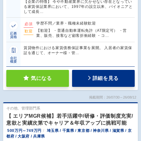
【企業の特徴】 今や不動産業界に欠かせない存在となってい
る家賃保証業界において、1997年の設立以来、パイオニアと
して成長…
学歴不問／業界・職種未経験歓迎
必須
【歓迎】 ・普通自動車運転免許（AT限定可） ・営
歓迎
応募
業、販売、接客など顧客折衝経験 ・コ…
資格
賃貸物件における家賃債務保証事業を展開。 入居者の家賃保
証を通じて、オーナー様・管…
会社
概要
気になる
詳細を見る
掲載期間：26/07/30～26/08/12
その他、管理部門系
【 エリアMGR候補】若手活躍中/研修・評価制度充実/
意欲と実績次第でキャリア＆年収アップに挑戦可能
500万円～749万円
埼玉県 / 千葉県 / 東京都 / 神奈川県 / 滋賀県 / 京
都府 / 大阪府 / 兵庫県