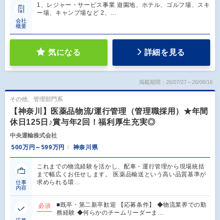
1、レジャー・サービス事業 遊園地、ホテル、ゴルフ場、スキ
ー場、キャンプ場など 2、…
会社
概要
気になる
詳細を見る
掲載期間：26/07/27～26/08/16
その他、管理部門系
【神奈川】医薬品物流/運行管理（管理職採用）★年間
休日125日♪賞与年2回！福利厚生充実◎
中央運輸株式会社
500万円～599万円
神奈川県
これまでの物流経験を活かし、配車・運行管理から現場統括
まで幅広くお任せします。 医薬品輸送という高い品質基準が
求められる環…
仕事
内容
■既卒・第二新卒歓迎 【応募条件】 ◆物流業界での勤
必須
務経験 ◆何らかのチームリーダーま…