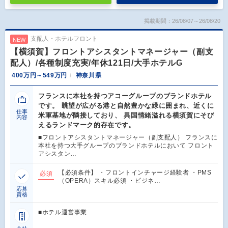
掲載期間：26/08/07～26/08/20
支配人・ホテルフロント
NEW
【横須賀】フロントアシスタントマネージャー（副支
配人）/各種制度充実/年休121日/大手ホテルG
400万円～549万円
神奈川県
フランスに本社を持つアコーグループのブランドホテル
です。 眺望が広がる港と自然豊かな緑に囲まれ、近くに
仕事
米軍基地が隣接しており、 異国情緒溢れる横須賀にそび
内容
えるランドマーク的存在です。
■フロントアシスタントマネージャー（副支配人） フランスに
本社を持つ大手グループのブランドホテルにおいて フロント
アシスタン…
【必須条件】 ・フロントインチャージ経験者 ・PMS
必須
（OPERA）スキル必須 ・ビジネ…
応募
資格
■ホテル運営事業