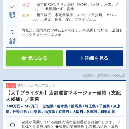
・基本的なPCスキル必須（Word、Excel、入力、メー
必須
ル） ・業界問わず、営業…
応募
・携帯販売、家電量販店、デパート百貨店、アパレ
歓迎
資格
ル、ホテル、飲食、SV、ブライダル…
同社は、国内外に350以上ものホテルを展開している、全国ト
ップクラスのビジネスホ…
会社
概要
気になる
詳細を見る
掲載期間：26/08/06～26/08/19
支配人・ホテルフロント
NEW
【大手ブライダル】店舗運営マネージャー候補（支配
人候補）／関東
400万円～749万円
茨城県 / 栃木県 / 群馬県 / 埼玉県 / 千葉県 / 東京
都 / 神奈川県 / 山梨県 / 滋賀県 / 京都府 / 大阪府 / 兵庫県 / 和歌山県
自社が展開している結婚式場の企画運営をお願いします。 ＜
具体的な業務内容＞ ◆式場の業績管理 お客様の組数・成約