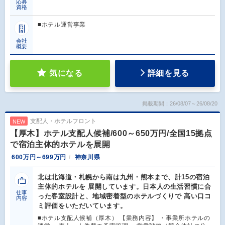
応募
資格
■ホテル運営事業
会社
概要
気になる
詳細を見る
掲載期間：26/08/07～26/08/20
支配人・ホテルフロント
NEW
【厚木】ホテル支配人候補/600～650万円/全国15拠点
で宿泊主体的ホテルを展開
600万円～699万円
神奈川県
北は北海道・札幌から南は九州・熊本まで、計15の宿泊
主体的ホテルを 展開しています。日本人の生活習慣に合
仕事
った客室設計と、地域密着型のホテルづくりで 高い口コ
内容
ミ評価をいただいています。
■ホテル支配人候補（厚木） 【業務内容】 ・事業所ホテルの