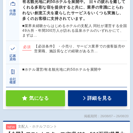
有名観光地に約50ホテルを展開中。 日々の疲れを癒して
くれる多彩な宿を提供すると共に、業界の常識にとらわ
仕事
れない創意工夫を凝らしたサービスをいくつも実施し、
内容
多くのお客様に支持されています。
■業界未経験からはじめるホテルの支配人 同社が運営する全国
49カ所・年間300万人が訪れる温泉ホテルのいずれかにて、
まずは…
【必須条件】 ・小売り、サービス業界での接客販売や
必須
営業職、施設長などの経験がある方…
応募
資格
■ホテル運営/有名観光地に約50ホテルを展開中
会社
概要
気になる
詳細を見る
掲載期間：26/08/07～26/08/20
支配人・ホテルフロント
NEW