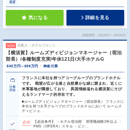
概要
気になる
詳細を見る
掲載期間：26/08/07～26/08/20
支配人・ホテルフロント
NEW
【横須賀】ルームズディビジョンマネージャー（宿泊
部長）/各種制度充実/年休121日/大手ホテルG
600万円～699万円
神奈川県
フランスに本社を持つアコーグループのブランドホテル
です。 眺望が広がる港と自然豊かな緑に囲まれ、近くに
仕事
米軍基地が隣接しており、 異国情緒溢れる横須賀にそび
内容
えるランドマーク的存在です。
■ルームズディビジョンマネージャー（宿泊部長） フランスに
本社を持つ大手グループのブランドホテルにおいて ルームズ
ディビジョ…
【必須条件】 ・ホテル宿泊部 管理職経験3年以上 ・
必須
PMS（OPERA）スキル ・ビジ…