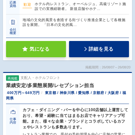
応募
ホテル内レストラン、オーベルジュ、高級リゾート施
歓迎
資格
設での実務経験者。 新規店舗やホテ…
地域の文化的風景を創造する街づくり推進企業として各種施
設を展開。 「日本の文化的風…
会社
概要
気になる
詳細を見る
掲載期間：26/08/07～26/08/20
支配人・ホテルフロント
再掲載
業績安定/多業態展開/レセプション担当
400万円～649万円
東京都 / 神奈川県 / 愛知県 / 京都府 / 大阪府 / 福
岡県
カフェ・ダイニング・バーを中心に100店舗以上運営して
おり、希望・経験に当てはまるお店でキャリアアップ可
仕事
能。また、様々な企業・ブランドとコラボしているカフ
内容
ェやレストランも多数あります。
レストラン業態での、受付や予約管理を中心に店舗の営業に