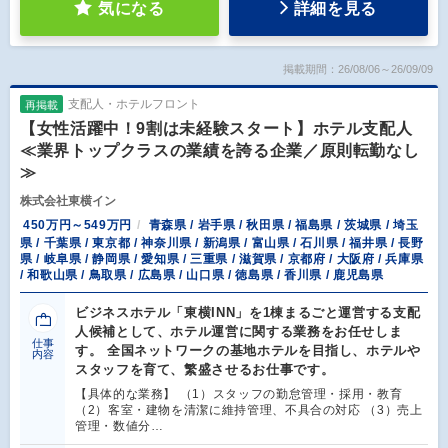
気になる
詳細を見る
掲載期間：26/08/06～26/09/09
支配人・ホテルフロント
再掲載
【女性活躍中！9割は未経験スタート】ホテル支配人
≪業界トップクラスの業績を誇る企業／原則転勤なし
≫
株式会社東横イン
450万円～549万円
青森県 / 岩手県 / 秋田県 / 福島県 / 茨城県 / 埼玉
県 / 千葉県 / 東京都 / 神奈川県 / 新潟県 / 富山県 / 石川県 / 福井県 / 長野
県 / 岐阜県 / 静岡県 / 愛知県 / 三重県 / 滋賀県 / 京都府 / 大阪府 / 兵庫県
/ 和歌山県 / 鳥取県 / 広島県 / 山口県 / 徳島県 / 香川県 / 鹿児島県
ビジネスホテル「東横INN」を1棟まるごと運営する支配
人候補として、ホテル運営に関する業務をお任せしま
仕事
す。 全国ネットワークの基地ホテルを目指し、ホテルや
内容
スタッフを育て、繁盛させるお仕事です。
【具体的な業務】 （1）スタッフの勤怠管理・採用・教育
（2）客室・建物を清潔に維持管理、不具合の対応 （3）売上
管理・数値分…