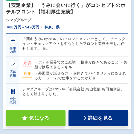
【安定企業】「うみに会いに行く」がコンセプトのホ
テルフロント【福利厚生充実】
シマダグループ
400万円～549万円
神奈川県
「葉山うみのホテル」のフロントメンバーとして、 チェック
イン・チェックアウトを中心としたフロント業務全般をお任
せします。 葉…
仕事
内容
・ホテル業界でのご経験 ・接客が好きであること ・笑
必須
顔で接客できるスキル
応募
・外国語が話せる方 ・前向きでバイタリティにあふれ
歓迎
資格
る方 ・チームで仕事をするのが好き…
シマダグループは1952年『有限会社 烏山北部 島田精米店』
として始まりました。…
会社
概要
気になる
詳細を見る