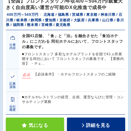
【全国】フロントスタッフ/年収400～504万円/裁量大
きく自由度高い運営が可能/DX化推進で成長中
400万円～549万円
北海道 / 福島県 / 茨城県 / 東京都 / 神奈川県 / 石
川県 / 岐阜県 / 静岡県 / 愛知県 / 京都府 / 大阪府 / 兵庫県 / 山口県 / 香川
県 / 福岡県 / 熊本県 / 宮崎県 / 鹿児島県
全国41店舗、「食」と「泊」を融合させた「食泊ホテ
ル」にこだわる 同社ホテルにおいて、フロントスタッフ
仕事
の募集です。
内容
■フロントスタッフ 多彩なホテルブランドを全国で41ヵ所展
開する同社において フロントスタッフの募集です。 【業務内
容】 ・チェ…
【必須条件】 ・ホテルフロントスタッフのご経験
必須
応募
資格
■ホテルやレストランの経営、企画、運営ならびに管理・コン
サルティング業務
会社
概要
気になる
詳細を見る