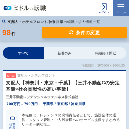
支配人・ホテルフロント/神奈川県
の転職・求人情報一覧
98
条件の変更
件
すべて
新着のみ
掲載終了間近
掲載期間：26/08/07～26/08/20
支配人・ホテルフロント
NEW
支配人【神奈川・東京・千葉】【三井不動産Gの安定
基盤×社会貢献性の高い事業】
三井不動産レジデンシャルウェルネス株式会社
700万円～799万円
千葉県 / 東京都 / 神奈川県
本職種は、レジデンスの現場責任者として、施設全体の運
営・スタッフ管理・ご入居者様へのサービス提供をまとめる
リーダー的な役…
仕事
内容