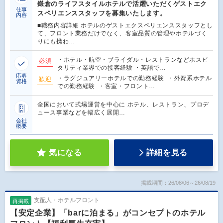
鎌倉のライフスタイルホテルで活躍いただくゲストエク
仕事
スペリエンススタッフを募集いたします。
内容
■職務内容詳細 ホテルのゲストエクスペリエンススタッフとし
て、フロント業務だけでなく、客室品質の管理やホテルづく
りにも携わ…
・ホテル・航空・ブライダル・レストランなどホスピ
必須
タリティ業界での接客経験 ・英語で…
応募
・ラグジュアリーホテルでの勤務経験 ・外資系ホテル
歓迎
資格
での勤務経験 ・客室・フロント…
全国において式場運営を中心に ホテル、レストラン、プロデ
ュース事業などを幅広く展開…
会社
概要
気になる
詳細を見る
掲載期間：26/08/06～26/08/19
支配人・ホテルフロント
再掲載
【安定企業】「barに泊まる」がコンセプトのホテル