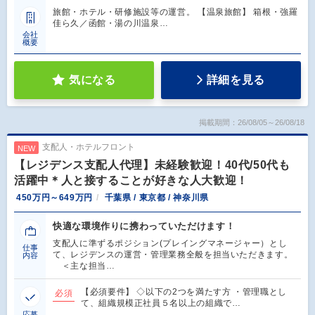
旅館・ホテル・研修施設等の運営。 【温泉旅館】 箱根・強羅
佳ら久／函館・湯の川温泉…
会社
概要
気になる
詳細を見る
掲載期間：26/08/05～26/08/18
支配人・ホテルフロント
NEW
【レジデンス支配人代理】未経験歓迎！40代/50代も
活躍中＊人と接することが好きな人大歓迎！
450万円～649万円
千葉県 / 東京都 / 神奈川県
快適な環境作りに携わっていただけます！
支配人に準ずるポジション(プレイングマネージャー）とし
仕事
て、レジデンスの運営・管理業務全般を担当いただきます。
内容
＜主な担当…
【必須要件】 ◇以下の2つを満たす方 ・管理職とし
必須
て、組織規模正社員５名以上の組織で…
応募