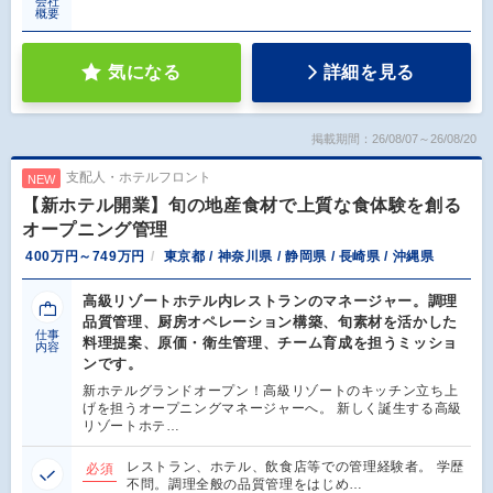
会社
概要
気になる
詳細を見る
掲載期間：26/08/07～26/08/20
支配人・ホテルフロント
NEW
【新ホテル開業】旬の地産食材で上質な食体験を創る
オープニング管理
400万円～749万円
東京都 / 神奈川県 / 静岡県 / 長崎県 / 沖縄県
高級リゾートホテル内レストランのマネージャー。調理
品質管理、厨房オペレーション構築、旬素材を活かした
仕事
料理提案、原価・衛生管理、チーム育成を担うミッショ
内容
ンです。
新ホテルグランドオープン！高級リゾートのキッチン立ち上
げを担うオープニングマネージャーへ。 新しく誕生する高級
リゾートホテ…
レストラン、ホテル、飲食店等での管理経験者。 学歴
必須
不問。調理全般の品質管理をはじめ…