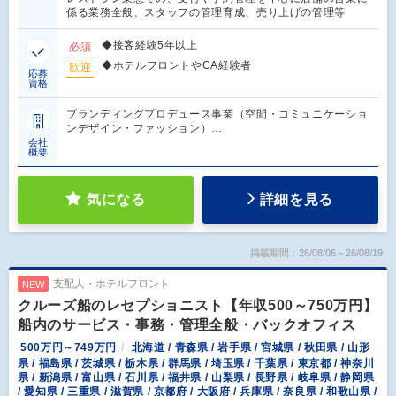
係る業務全般、スタッフの管理育成、売り上げの管理等
◆接客経験5年以上
必須
◆ホテルフロントやCA経験者
歓迎
応募
資格
ブランディングプロデュース事業（空間・コミュニケーショ
ンデザイン・ファッション）…
会社
概要
気になる
詳細を見る
掲載期間：26/08/06～26/08/19
支配人・ホテルフロント
NEW
クルーズ船のレセプショニスト【年収500～750万円】
船内のサービス・事務・管理全般・バックオフィス
500万円～749万円
北海道 / 青森県 / 岩手県 / 宮城県 / 秋田県 / 山形
県 / 福島県 / 茨城県 / 栃木県 / 群馬県 / 埼玉県 / 千葉県 / 東京都 / 神奈川
県 / 新潟県 / 富山県 / 石川県 / 福井県 / 山梨県 / 長野県 / 岐阜県 / 静岡県
/ 愛知県 / 三重県 / 滋賀県 / 京都府 / 大阪府 / 兵庫県 / 奈良県 / 和歌山県 /