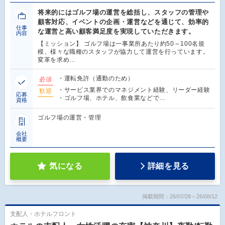
将来的にはゴルフ場の運営を総括し、スタッフの管理や
顧客対応、イベントの企画・運営などを通じて、効率的
仕事
な運営と高い顧客満足度を実現していただきます。
内容
【ミッション】 ゴルフ場は一事業所あたり約50～100名規
模、様々な職種のスタッフが協力して運営を行っています。
変革を求め…
・運転免許（通勤のため）
必須
・サービス業界でのマネジメント経験、リーダー経験
歓迎
応募
・ゴルフ場、ホテル、飲食業などで…
資格
ゴルフ場の運営・管理
会社
概要
気になる
詳細を見る
掲載期間：26/07/28～26/08/12
支配人・ホテルフロント