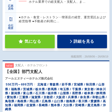
ホテル業界での総支配人・支配人、ま…
応募
資格
●ホテル・食堂・レストラン・喫茶店の経営、運営受託および
経営指導 ●不動産の利用に…
会社
概要
気になる
詳細を見る
掲載期間：26/08/06～26/08/19
支配人・ホテルフロント
NEW
【全国】部門支配人
アールエヌティーホテルズ株式会社
550万円～699万円
北海道 / 青森県 / 岩手県 / 宮城県 / 秋田県 / 山形
県 / 福島県 / 茨城県 / 栃木県 / 群馬県 / 埼玉県 / 千葉県 / 東京都 / 神奈川
県 / 新潟県 / 富山県 / 石川県 / 福井県 / 山梨県 / 長野県 / 岐阜県 / 静岡県
/ 愛知県 / 三重県 / 滋賀県 / 京都府 / 大阪府 / 兵庫県 / 奈良県 / 和歌山県 /
鳥取県 / 島根県 / 岡山県 / 広島県 / 山口県 / 徳島県 / 香川県 / 愛媛県 / 高
知県 / 福岡県 / 佐賀県 / 長崎県 / 熊本県 / 大分県 / 宮崎県 / 鹿児島県 / 沖
縄県