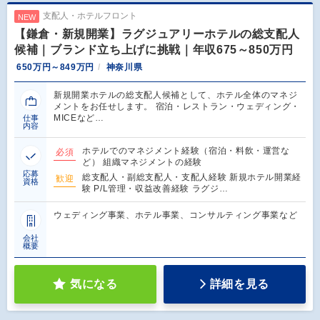
支配人・ホテルフロント
NEW
【鎌倉・新規開業】ラグジュアリーホテルの総支配人
候補｜ブランド立ち上げに挑戦｜年収675～850万円
650万円～849万円
神奈川県
新規開業ホテルの総支配人候補として、ホテル全体のマネジ
メントをお任せします。 宿泊・レストラン・ウェディング・
MICEなど…
仕事
内容
ホテルでのマネジメント経験（宿泊・料飲・運営な
必須
ど） 組織マネジメントの経験
応募
総支配人・副総支配人・支配人経験 新規ホテル開業経
歓迎
資格
験 P/L管理・収益改善経験 ラグジ…
ウェディング事業、ホテル事業、コンサルティング事業など
会社
概要
気になる
詳細を見る