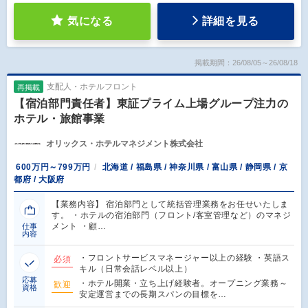
気になる
詳細を見る
掲載期間：26/08/05～26/08/18
支配人・ホテルフロント
再掲載
【宿泊部門責任者】東証プライム上場グループ注力の
ホテル・旅館事業
オリックス・ホテルマネジメント株式会社
600万円～799万円
北海道 / 福島県 / 神奈川県 / 富山県 / 静岡県 / 京
都府 / 大阪府
【業務内容】 宿泊部門として統括管理業務をお任せいたしま
す。 ・ホテルの宿泊部門（フロント/客室管理など）のマネジ
メント ・顧…
仕事
内容
・フロントサービスマネージャー以上の経験 ・英語ス
必須
キル（日常会話レベル以上）
応募
・ホテル開業・立ち上げ経験者。オープニング業務～
歓迎
資格
安定運営までの長期スパンの目標を…