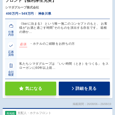
フロント【福利厚生充実】
シマダグループ株式会社
400万円～549万円
神奈川県
《barに泊まる》 という唯一無二のコンセプトのもと、 お客
様が“お酒と過ごす時間”そのものを演出する存在です。 箱根
の静か…
仕事
内容
・ホテルのご経験をお持ちの方
必須
応募
資格
私たちシマダグループは 「いい時間（とき）をつくる」 をス
ローガンに60年以上前…
会社
概要
気になる
詳細を見る
掲載期間：26/08/06～26/08/19
支配人・ホテルフロント
再掲載