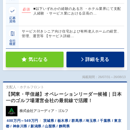
■以下いずれかの経験のある方 ・ホテル業界にて支配
必須
人経験 ・サービス業における店長の…
応募
資格
サービス付きシニア向け住宅および有料老人ホームの経営、
管理、運営等 【サービス詳細…
会社
概要
気になる
詳細を見る
掲載期間：26/07/31～26/08/13
支配人・ホテルフロント
【関東・甲信越】オペレーションリーダー候補｜日本
一のゴルフ場運営会社の最前線で活躍！
株式会社アコーディア・ゴルフ
400万円～549万円
茨城県 / 栃木県 / 群馬県 / 埼玉県 / 千葉県 / 東京
都 / 神奈川県 / 新潟県 / 山梨県 / 静岡県