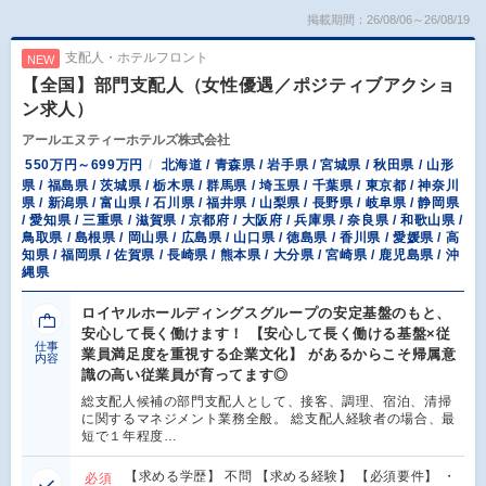
掲載期間：26/08/06～26/08/19
支配人・ホテルフロント
NEW
【全国】部門支配人（女性優遇／ポジティブアクショ
ン求人）
アールエヌティーホテルズ株式会社
550万円～699万円
北海道 / 青森県 / 岩手県 / 宮城県 / 秋田県 / 山形
県 / 福島県 / 茨城県 / 栃木県 / 群馬県 / 埼玉県 / 千葉県 / 東京都 / 神奈川
県 / 新潟県 / 富山県 / 石川県 / 福井県 / 山梨県 / 長野県 / 岐阜県 / 静岡県
/ 愛知県 / 三重県 / 滋賀県 / 京都府 / 大阪府 / 兵庫県 / 奈良県 / 和歌山県 /
鳥取県 / 島根県 / 岡山県 / 広島県 / 山口県 / 徳島県 / 香川県 / 愛媛県 / 高
知県 / 福岡県 / 佐賀県 / 長崎県 / 熊本県 / 大分県 / 宮崎県 / 鹿児島県 / 沖
縄県
ロイヤルホールディングスグループの安定基盤のもと、
安心して長く働けます！ 【安心して長く働ける基盤×従
仕事
業員満足度を重視する企業文化】 があるからこそ帰属意
内容
識の高い従業員が育ってます◎
総支配人候補の部門支配人として、接客、調理、宿泊、清掃
に関するマネジメント業務全般。 総支配人経験者の場合、最
短で１年程度…
【求める学歴】 不問 【求める経験】 【必須要件】 ・
必須