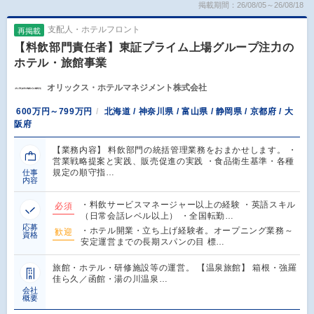
掲載期間：26/08/05～26/08/18
支配人・ホテルフロント
再掲載
【料飲部門責任者】東証プライム上場グループ注力の
ホテル・旅館事業
オリックス・ホテルマネジメント株式会社
600万円～799万円
北海道 / 神奈川県 / 富山県 / 静岡県 / 京都府 / 大
阪府
【業務内容】 料飲部門の統括管理業務をおまかせします。 ・
営業戦略提案と実践、販売促進の実践 ・食品衛生基準・各種
規定の順守指…
仕事
内容
・料飲サービスマネージャー以上の経験 ・英語スキル
必須
（日常会話レベル以上） ・全国転勤…
応募
・ホテル開業・立ち上げ経験者。オープニング業務～
歓迎
資格
安定運営までの長期スパンの目 標…
旅館・ホテル・研修施設等の運営。 【温泉旅館】 箱根・強羅
佳ら久／函館・湯の川温泉…
会社
概要