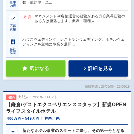
数・成約率・単…
仕事
内容
マネジメントや店舗運営の経験がある方◎業界経験の
必須
ある方は優遇します。業界・職種未…
応募
資格
ハウスウェディング、レストランウェディング、ホテルウェ
ディングを主軸に事業を展開…
会社
概要
気になる
詳細を見る
掲載期間：26/08/06～26/08/19
支配人・ホテルフロント
NEW
【鎌倉/ゲストエクスペリエンススタッフ】新規OPEN
ライフスタイルホテル
400万円～549万円
神奈川県
新たなホテル事業のスタートに際し、その第一号となる