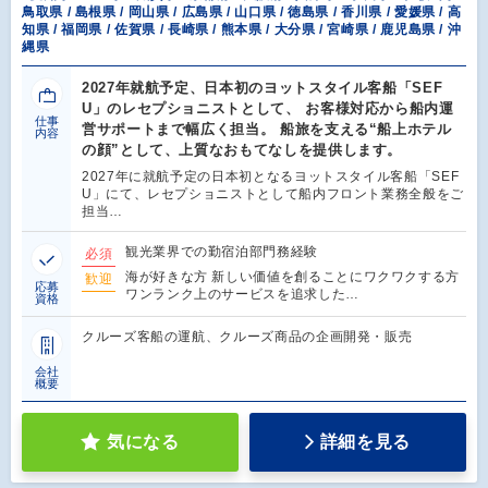
鳥取県 / 島根県 / 岡山県 / 広島県 / 山口県 / 徳島県 / 香川県 / 愛媛県 / 高
知県 / 福岡県 / 佐賀県 / 長崎県 / 熊本県 / 大分県 / 宮崎県 / 鹿児島県 / 沖
縄県
2027年就航予定、日本初のヨットスタイル客船「SEF
U」のレセプショニストとして、 お客様対応から船内運
仕事
営サポートまで幅広く担当。 船旅を支える“船上ホテル
内容
の顔”として、上質なおもてなしを提供します。
2027年に就航予定の日本初となるヨットスタイル客船「SEF
U」にて、レセプショニストとして船内フロント業務全般をご
担当…
観光業界での勤宿泊部門務経験
必須
海が好きな方 新しい価値を創ることにワクワクする方
歓迎
応募
ワンランク上のサービスを追求した…
資格
クルーズ客船の運航、クルーズ商品の企画開発・販売
会社
概要
気になる
詳細を見る