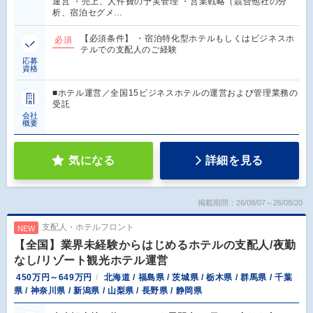
運営 ・売上、人件費の予実管理 ・営業戦略（競合他社の分
析、宿泊セグメ…
【必須条件】 ・宿泊特化型ホテルもしくはビジネスホ
必須
テルでの支配人のご経験
応募
資格
■ホテル運営／全国15ビジネスホテルの運営および管理業務の
受託
会社
概要
気になる
詳細を見る
掲載期間：26/08/07～26/08/20
支配人・ホテルフロント
NEW
【全国】業界未経験からはじめるホテルの支配人/夜勤
なし/リゾート観光ホテル運営
450万円～649万円
北海道 / 福島県 / 茨城県 / 栃木県 / 群馬県 / 千葉
県 / 神奈川県 / 新潟県 / 山梨県 / 長野県 / 静岡県