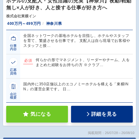
ホテルの支配人・女性活躍の充実【神奈川】夜勤/転勤
無し×人が好き、人と接する仕事が好き方へ
株式会社東横イン
400万円～499万円
神奈川県
全国ネットワークの基地ホテルを目指し、ホテルやスタッフ
を育て、繁盛させる仕事です。 支配人は自ら現場でお客様や
スタッフと接…
仕事
内容
何らかの形でマネジメント、リーダーやチーム、人を
必須
まとめた経験をお持ちの方 ※クラブ…
応募
資格
国内外に350店舗以上のエコノミーホテルを構える「東横IN
N」の運営企業です。 日…
会社
概要
気になる
詳細を見る
掲載期間：26/07/28～26/08/10