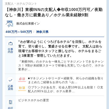
支配人・ホテルフロント
【神奈川】東横INNの支配人◆年収1000万円可／夜勤
なし・働き方に裁量あり／ホテル業未経験9割
株式会社東横イン
400万円～549万円
神奈川県
“わが家のようにくつろげるホテル”を目指し、ホテルを
育て、切り盛りし、繁盛させる仕事です。 支配人は自ら
仕事
現場でお客様やスタッフと接しながら、ホテルをまるご
内容
と1棟運営・管理していただきます。
『東横INN』のホテルを一棟丸ごとマネジメントできるチャン
ス！ 9割が未経験スタートで研修も充実しているので、ホテル
業界が…
■マネジメントやリーダー経験等、何らかの組織を取り
必須
まとめたご経験をお持ちの方 └お…
応募
◎ブランクがある方、社会人歴10年以上も歓迎！ ◎支
歓迎
資格
配人の90％以上が、ホテル業界…
ビジネスホテルの運営
会社