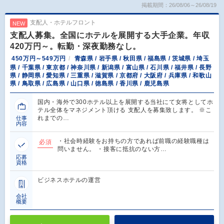
掲載期間：26/08/06～26/08/19
支配人・ホテルフロント
NEW
支配人募集。全国にホテルを展開する大手企業。年収
420万円～。転勤・深夜勤務なし。
450万円～549万円
青森県 / 岩手県 / 秋田県 / 福島県 / 茨城県 / 埼玉
県 / 千葉県 / 東京都 / 神奈川県 / 新潟県 / 富山県 / 石川県 / 福井県 / 長野
県 / 静岡県 / 愛知県 / 三重県 / 滋賀県 / 京都府 / 大阪府 / 兵庫県 / 和歌山
県 / 鳥取県 / 広島県 / 山口県 / 徳島県 / 香川県 / 鹿児島県
国内・海外で300ホテル以上を展開する当社にて女将としてホ
テル全体をマネジメント頂ける 支配人を募集致します。 ※こ
れまでの…
仕事
内容
・社会時経験をお持ちの方であれば前職の経験職種は
必須
問いません。 ・接客に抵抗のない方…
応募
資格
ビジネスホテルの運営
会社
概要