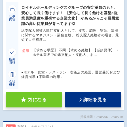
ロイヤルホールディングスグループの安定基盤のもと、
安心して長く働けます！ 【安心して長く働ける基盤×従
仕事
業員満足度を重視する企業文化】 があるからこそ帰属意
内容
識の高い従業員が育ってます◎
総支配人候補の部門支配人として、接客、調理、宿泊、清掃
に関するマネジメント業務全般。 総支配人経験者の場合、最
短で１年程度…
【求める学歴】 不問 【求める経験】 【必須要件】 ・
必須
ホテル業界での総支配人・支配人、ま…
応募
資格
●ホテル・食堂・レストラン・喫茶店の経営、運営受託および
経営指導 ●不動産の利用に…
会社
概要
気になる
詳細を見る
掲載期間：26/08/06～26/08/19
支配人・ホテルフロント