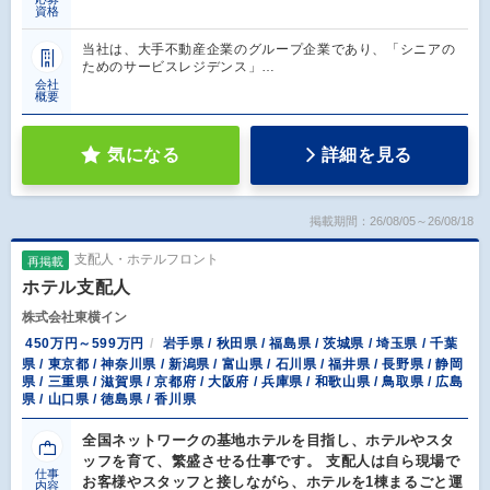
資格
当社は、大手不動産企業のグループ企業であり、「シニアの
ためのサービスレジデンス」…
会社
概要
気になる
詳細を見る
掲載期間：26/08/05～26/08/18
支配人・ホテルフロント
再掲載
ホテル支配人
株式会社東横イン
450万円～599万円
岩手県 / 秋田県 / 福島県 / 茨城県 / 埼玉県 / 千葉
県 / 東京都 / 神奈川県 / 新潟県 / 富山県 / 石川県 / 福井県 / 長野県 / 静岡
県 / 三重県 / 滋賀県 / 京都府 / 大阪府 / 兵庫県 / 和歌山県 / 鳥取県 / 広島
県 / 山口県 / 徳島県 / 香川県
全国ネットワークの基地ホテルを目指し、ホテルやスタ
ッフを育て、繁盛させる仕事です。 支配人は自ら現場で
仕事
お客様やスタッフと接しながら、ホテルを1棟まるごと運
内容