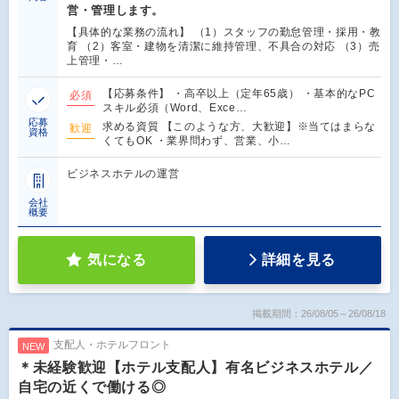
営・管理します。
【具体的な業務の流れ】 （1）スタッフの勤怠管理・採用・教
育 （2）客室・建物を清潔に維持管理、不具合の対応 （3）売
上管理・…
【応募条件】 ・高卒以上（定年65歳） ・基本的なPC
必須
スキル必須（Word、Exce…
応募
求める資質 【このような方、大歓迎】※当てはまらな
歓迎
資格
くてもOK ・業界問わず、営業、小…
ビジネスホテルの運営
会社
概要
気になる
詳細を見る
掲載期間：26/08/05～26/08/18
支配人・ホテルフロント
NEW
＊未経験歓迎【ホテル支配人】有名ビジネスホテル／
自宅の近くで働ける◎