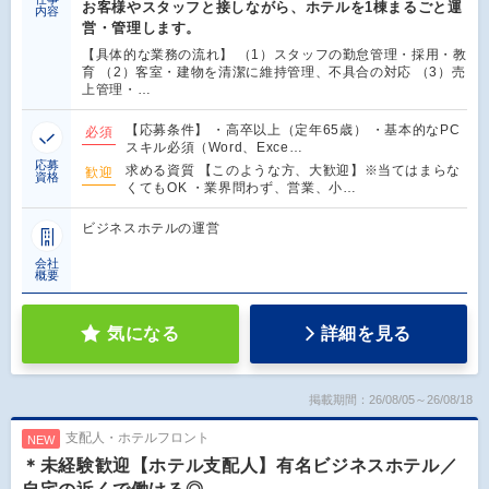
お客様やスタッフと接しながら、ホテルを1棟まるごと運
内容
営・管理します。
【具体的な業務の流れ】 （1）スタッフの勤怠管理・採用・教
育 （2）客室・建物を清潔に維持管理、不具合の対応 （3）売
上管理・…
【応募条件】 ・高卒以上（定年65歳） ・基本的なPC
必須
スキル必須（Word、Exce…
応募
求める資質 【このような方、大歓迎】※当てはまらな
歓迎
資格
くてもOK ・業界問わず、営業、小…
ビジネスホテルの運営
会社
概要
気になる
詳細を見る
掲載期間：26/08/05～26/08/18
支配人・ホテルフロント
NEW
＊未経験歓迎【ホテル支配人】有名ビジネスホテル／