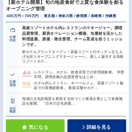
【新ホテル開業】旬の地産食材で上質な食体験を創る
オープニング管理
400万円～749万円
東京都 / 神奈川県 / 静岡県 / 長崎県 / 沖縄県
高級リゾートホテル内レストランのマネージャー。調理
品質管理、厨房オペレーション構築、旬素材を活かした
仕事
料理提案、原価・衛生管理、チーム育成を担うミッショ
内容
ンです。
新ホテルグランドオープン！高級リゾートのキッチン立ち上
げを担うオープニングマネージャーへ。 新しく誕生する高級
リゾートホテ…
レストラン、ホテル、飲食店等での管理経験者。 学歴
必須
不問。調理全般の品質管理をはじめ…
応募
ホテル内レストラン、オーベルジュ、高級リゾート施
歓迎
資格
設での実務経験者。 新規店舗やホテ…
地域の文化的風景を創造する街づくり推進企業として各種施
設を展開。 「日本の文化的風…
会社
概要
気になる
詳細を見る