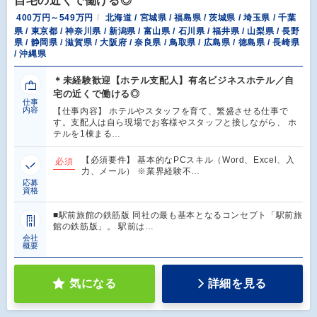
自宅の近くで働ける◎
400万円～549万円
北海道 / 宮城県 / 福島県 / 茨城県 / 埼玉県 / 千葉
県 / 東京都 / 神奈川県 / 新潟県 / 富山県 / 石川県 / 福井県 / 山梨県 / 長野
県 / 静岡県 / 滋賀県 / 大阪府 / 奈良県 / 鳥取県 / 広島県 / 徳島県 / 長崎県
/ 沖縄県
＊未経験歓迎【ホテル支配人】有名ビジネスホテル／自
宅の近くで働ける◎
仕事
内容
【仕事内容】 ホテルやスタッフを育て、繁盛させる仕事で
す。支配人は自ら現場でお客様やスタッフと接しながら、 ホ
テルを1棟まる…
【必須要件】 基本的なPCスキル（Word、Excel、入
必須
力、メール） ※業界経験不…
応募
資格
■駅前旅館の鉄筋版 同社の最も基本となるコンセプト「駅前旅
館の鉄筋版」。 駅前は…
会社
概要
気になる
詳細を見る