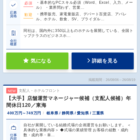
・基本的なPCスキル必須（Word、Excel、入力、メー
必須
ル） ・業界問わず、営業…
応募
・携帯販売、家電量販店、デパート百貨店、アパレ
歓迎
資格
ル、ホテル、飲食、SV、ブライダル…
同社は、国内外に350以上ものホテルを展開している、全国ト
ップクラスのビジネスホ…
会社
概要
気になる
詳細を見る
掲載期間：26/08/06～26/08/19
支配人・ホテルフロント
NEW
【大手】店舗運営マネージャー候補（支配人候補）年
間休日120／東海
400万円～749万円
岐阜県 / 静岡県 / 愛知県 / 三重県
自社が展開している結婚式場の企画運営をお願いします。 ＜
具体的な業務内容＞ ◆式場の業績管理 お客様の組数・成約
数・成約率・単…
仕事
内容