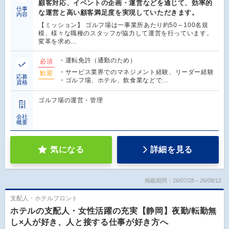
顧客対応、イベントの企画・運営などを通じて、効率的
仕事
な運営と高い顧客満足度を実現していただきます。
内容
【ミッション】 ゴルフ場は一事業所あたり約50～100名規
模、様々な職種のスタッフが協力して運営を行っています。
変革を求め…
・運転免許（通勤のため）
必須
・サービス業界でのマネジメント経験、リーダー経験
歓迎
応募
・ゴルフ場、ホテル、飲食業などで…
資格
ゴルフ場の運営・管理
会社
概要
気になる
詳細を見る
掲載期間：26/07/28～26/08/12
支配人・ホテルフロント
ホテルの支配人・女性活躍の充実【静岡】夜勤/転勤無
し×人が好き、人と接する仕事が好き方へ