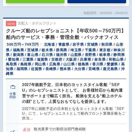
掲載期間：26/08/06～26/08/19
支配人・ホテルフロント
NEW
クルーズ船のレセプショニスト【年収500～750万円】
船内のサービス・事務・管理全般・バックオフィス
500万円～749万円
北海道 / 青森県 / 岩手県 / 宮城県 / 秋田県 / 山形
県 / 福島県 / 茨城県 / 栃木県 / 群馬県 / 埼玉県 / 千葉県 / 東京都 / 神奈川
県 / 新潟県 / 富山県 / 石川県 / 福井県 / 山梨県 / 長野県 / 岐阜県 / 静岡県
/ 愛知県 / 三重県 / 滋賀県 / 京都府 / 大阪府 / 兵庫県 / 奈良県 / 和歌山県 /
鳥取県 / 島根県 / 岡山県 / 広島県 / 山口県 / 徳島県 / 香川県 / 愛媛県 / 高
知県 / 福岡県 / 佐賀県 / 長崎県 / 熊本県 / 大分県 / 宮崎県 / 鹿児島県 / 沖
縄県
2027年就航予定、日本初のヨットスタイル客船「SEF
U」のレセプショニストとして、 お客様対応から船内運
仕事
営サポートまで幅広く担当。 船旅を支える“船上ホテル
内容
の顔”として、上質なおもてなしを提供します。
2027年に就航予定の日本初となるヨットスタイル客船「SEF
U」にて、レセプショニストとして船内フロント業務全般をご
担当…
観光業界での勤宿泊部門務経験
必須