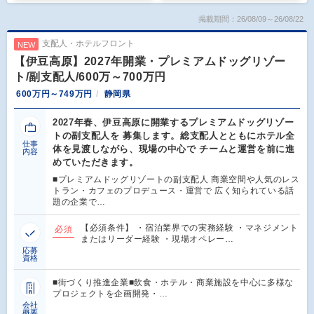
掲載期間：26/08/09～26/08/22
支配人・ホテルフロント
NEW
【伊豆高原】2027年開業・プレミアムドッグリゾー
ト/副支配人/600万～700万円
600万円～749万円
静岡県
2027年春、伊豆高原に開業するプレミアムドッグリゾー
トの副支配人を 募集します。総支配人とともにホテル全
仕事
体を見渡しながら、現場の中心で チームと運営を前に進
内容
めていただきます。
■プレミアムドッグリゾートの副支配人 商業空間や人気のレス
トラン・カフェのプロデュース・運営で 広く知られている話
題の企業で…
【必須条件】 ・宿泊業界での実務経験 ・マネジメント
必須
またはリーダー経験 ・現場オペレー…
応募
資格
■街づくり推進企業■飲食・ホテル・商業施設を中心に多様な
プロジェクトを企画開発・…
会社
概要