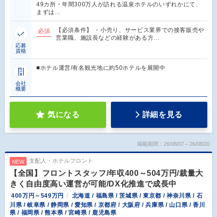
49カ所・年間300万人が訪れる温泉ホテルのいずれかにて、
まずは…
【必須条件】 ・小売り、サービス業界での接客販売や
必須
営業職、施設長などの経験がある方…
応募
資格
■ホテル運営/有名観光地に約50ホテルを展開中
会社
概要
気になる
詳細を見る
掲載期間：26/08/07～26/08/20
支配人・ホテルフロント
NEW
【全国】フロントスタッフ/年収400～504万円/裁量大
きく自由度高い運営が可能/DX化推進で成長中
400万円～549万円
北海道 / 福島県 / 茨城県 / 東京都 / 神奈川県 / 石
川県 / 岐阜県 / 静岡県 / 愛知県 / 京都府 / 大阪府 / 兵庫県 / 山口県 / 香川
県 / 福岡県 / 熊本県 / 宮崎県 / 鹿児島県