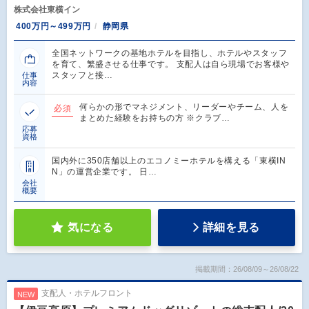
株式会社東横イン
400万円～499万円
静岡県
全国ネットワークの基地ホテルを目指し、ホテルやスタッフ
を育て、繁盛させる仕事です。 支配人は自ら現場でお客様や
スタッフと接…
仕事
内容
何らかの形でマネジメント、リーダーやチーム、人を
必須
まとめた経験をお持ちの方 ※クラブ…
応募
資格
国内外に350店舗以上のエコノミーホテルを構える「東横IN
N」の運営企業です。 日…
会社
概要
気になる
詳細を見る
掲載期間：26/08/09～26/08/22
支配人・ホテルフロント
NEW