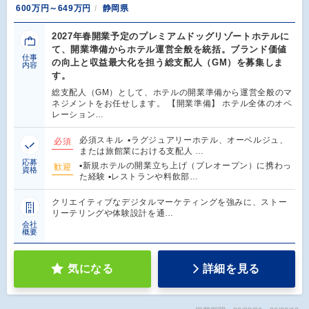
600万円～649万円
静岡県
2027年春開業予定のプレミアムドッグリゾートホテルに
て、開業準備からホテル運営全般を統括。ブランド価値
仕事
の向上と収益最大化を担う総支配人（GM）を募集しま
内容
す。
総支配人（GM）として、ホテルの開業準備から運営全般のマ
ネジメントをお任せします。 【開業準備】 ホテル全体のオペ
レーション…
必須スキル ▪︎ラグジュアリーホテル、オーベルジュ、
必須
または旅館業における支配人 …
応募
▪︎新規ホテルの開業立ち上げ（プレオープン）に携わっ
歓迎
資格
た経験 ▪︎レストランや料飲部…
クリエイティブなデジタルマーケティングを強みに、ストー
リーテリングや体験設計を通…
会社
概要
気になる
詳細を見る