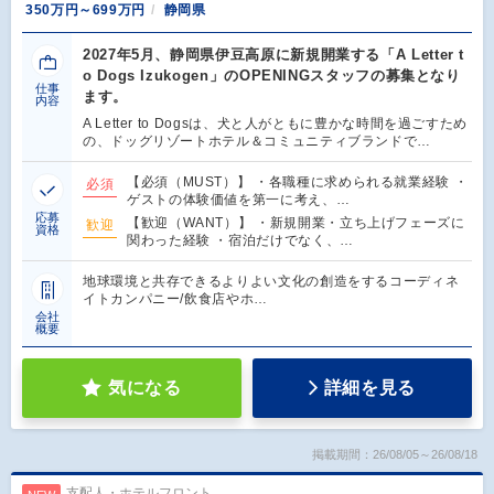
350万円～699万円
静岡県
2027年5月、静岡県伊豆高原に新規開業する「A Letter t
o Dogs Izukogen」のOPENINGスタッフの募集となり
仕事
ます。
内容
A Letter to Dogsは、犬と人がともに豊かな時間を過ごすため
の、ドッグリゾートホテル＆コミュニティブランドで…
【必須（MUST）】 ・各職種に求められる就業経験 ・
必須
ゲストの体験価値を第一に考え、…
応募
【歓迎（WANT）】 ・新規開業・立ち上げフェーズに
歓迎
資格
関わった経験 ・宿泊だけでなく、…
地球環境と共存できるよりよい文化の創造をするコーディネ
イトカンパニー/飲食店やホ…
会社
概要
気になる
詳細を見る
掲載期間：26/08/05～26/08/18
支配人・ホテルフロント