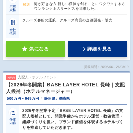
海が好きな方 新しい価値を創ることにワクワクする方
歓迎
応募
ワンランク上のサービスを追求した…
資格
クルーズ客船の運航、クルーズ商品の企画開発・販売
会社
概要
気になる
詳細を見る
掲載期間：26/08/06～26/08/19
支配人・ホテルフロント
NEW
【2026年冬開業】BASE LAYER HOTEL 長崎｜支配
人候補（ホテルマネージャー）
500万円～649万円
静岡県 / 長崎県
2026年冬開業予定「BASE LAYER HOTEL 長崎」の支
配人候補として、開業準備からホテル運営・数値管理・
仕事
組織づくりを担い、ブランド価値を体現するホテルづく
内容
りを推進していただきます。