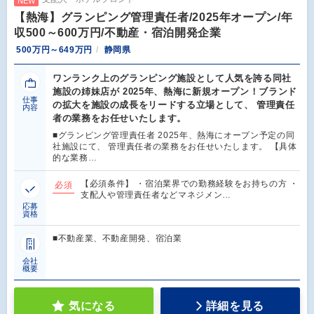
NEW
【熱海】グランピング管理責任者/2025年オープン/年
収500～600万円/不動産・宿泊開発企業
500万円～649万円
静岡県
ワンランク上のグランピング施設として人気を誇る同社
施設の姉妹店が 2025年、熱海に新規オープン！ブランド
仕事
の拡大を施設の成長をリードする立場として、 管理責任
内容
者の業務をお任せいたします。
■グランピング管理責任者 2025年、熱海にオープン予定の同
社施設にて、 管理責任者の業務をお任せいたします。 【具体
的な業務…
【必須条件】 ・宿泊業界での勤務経験をお持ちの方 ・
必須
支配人や管理責任者などマネジメン…
応募
資格
■不動産業、不動産開発、宿泊業
会社
概要
気になる
詳細を見る