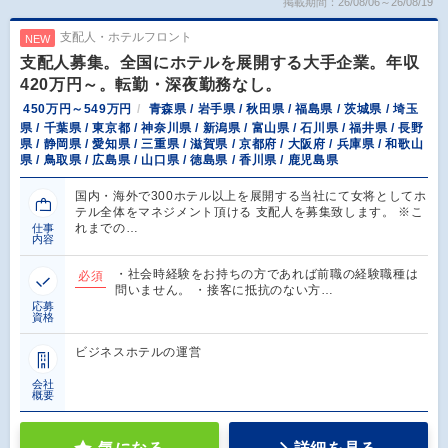
掲載期間：26/08/06～26/08/19
支配人・ホテルフロント
NEW
支配人募集。全国にホテルを展開する大手企業。年収
420万円～。転勤・深夜勤務なし。
450万円～549万円
青森県 / 岩手県 / 秋田県 / 福島県 / 茨城県 / 埼玉
県 / 千葉県 / 東京都 / 神奈川県 / 新潟県 / 富山県 / 石川県 / 福井県 / 長野
県 / 静岡県 / 愛知県 / 三重県 / 滋賀県 / 京都府 / 大阪府 / 兵庫県 / 和歌山
県 / 鳥取県 / 広島県 / 山口県 / 徳島県 / 香川県 / 鹿児島県
国内・海外で300ホテル以上を展開する当社にて女将としてホ
テル全体をマネジメント頂ける 支配人を募集致します。 ※こ
れまでの…
仕事
内容
・社会時経験をお持ちの方であれば前職の経験職種は
必須
問いません。 ・接客に抵抗のない方…
応募
資格
ビジネスホテルの運営
会社
概要