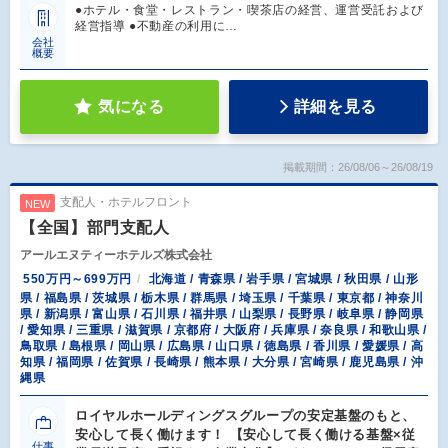
●ホテル・食堂・レストラン・喫茶店の経営、運営受託および
経営指導 ●不動産の利用に…
会社
概要
気になる
詳細を見る
掲載期間：26/08/06～26/08/19
支配人・ホテルフロント
NEW
【全国】部門支配人
アールエヌティーホテルズ株式会社
550万円～699万円
北海道 / 青森県 / 岩手県 / 宮城県 / 秋田県 / 山形
県 / 福島県 / 茨城県 / 栃木県 / 群馬県 / 埼玉県 / 千葉県 / 東京都 / 神奈川
県 / 新潟県 / 富山県 / 石川県 / 福井県 / 山梨県 / 長野県 / 岐阜県 / 静岡県
/ 愛知県 / 三重県 / 滋賀県 / 京都府 / 大阪府 / 兵庫県 / 奈良県 / 和歌山県 /
鳥取県 / 島根県 / 岡山県 / 広島県 / 山口県 / 徳島県 / 香川県 / 愛媛県 / 高
知県 / 福岡県 / 佐賀県 / 長崎県 / 熊本県 / 大分県 / 宮崎県 / 鹿児島県 / 沖
縄県
ロイヤルホールディングスグループの安定基盤のもと、
安心して長く働けます！ 【安心して長く働ける基盤×従
仕事