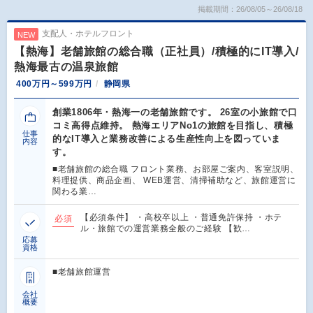
掲載期間：26/08/05～26/08/18
支配人・ホテルフロント
NEW
【熱海】老舗旅館の総合職（正社員）/積極的にIT導入/
熱海最古の温泉旅館
400万円～599万円
静岡県
創業1806年・熱海一の老舗旅館です。 26室の小旅館で口
コミ高得点維持。 熱海エリアNo1の旅館を目指し、積極
仕事
的なIT導入と業務改善による生産性向上を図っていま
内容
す。
■老舗旅館の総合職 フロント業務、お部屋ご案内、客室説明、
料理提供、商品企画、 WEB運営、清掃補助など、旅館運営に
関わる業…
【必須条件】 ・高校卒以上 ・普通免許保持 ・ホテ
必須
ル・旅館での運営業務全般のご経験 【歓…
応募
資格
■老舗旅館運営
会社
概要