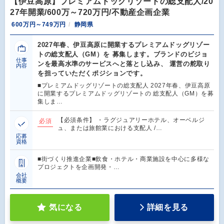
【伊豆高原】プレミアムドッグリゾートの総支配人/20
27年開業/600万～720万円/不動産企画企業
600万円～749万円
静岡県
2027年春、伊豆高原に開業するプレミアムドッグリゾー
トの総支配人（GM）を 募集します。ブランドのビジョ
仕事
ンを最高水準のサービスへと落とし込み、 運営の舵取り
内容
を担っていただくポジションです。
■プレミアムドッグリゾートの総支配人 2027年春、伊豆高原
に開業するプレミアムドッグリゾートの 総支配人（GM）を募
集しま…
【必須条件】 ・ラグジュアリーホテル、オーベルジ
必須
ュ、または旅館業における支配人 /…
応募
資格
■街づくり推進企業■飲食・ホテル・商業施設を中心に多様な
プロジェクトを企画開発・…
会社
概要
気になる
詳細を見る