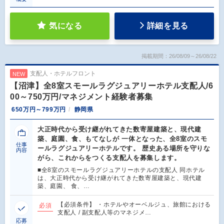
気になる
詳細を見る
掲載期間：26/08/09～26/08/22
支配人・ホテルフロント
NEW
【沼津】全8室スモールラグジュアリーホテル支配人/6
00～750万円/マネジメント経験者募集
650万円～799万円
静岡県
大正時代から受け継がれてきた数寄屋建築と、現代建
築、庭園、食、もてなしが 一体となった、全8室のスモ
仕事
ールラグジュアリーホテルです。 歴史ある場所を守りな
内容
がら、これからをつくる支配人を募集します。
■全8室のスモールラグジュアリーホテルの支配人 同ホテル
は、大正時代から受け継がれてきた数寄屋建築と、現代建
築、庭園、 食、…
【必須条件】 ・ホテルやオーベルジュ、旅館における
必須
支配人 / 副支配人等のマネジメ…
応募