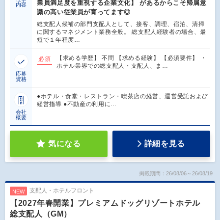
業員満足度を重視する企業文化】 があるからこそ帰属意
内容
識の高い従業員が育ってます◎
総支配人候補の部門支配人として、接客、調理、宿泊、清掃
に関するマネジメント業務全般。 総支配人経験者の場合、最
短で１年程度…
【求める学歴】 不問 【求める経験】 【必須要件】 ・
必須
ホテル業界での総支配人・支配人、ま…
応募
資格
●ホテル・食堂・レストラン・喫茶店の経営、運営受託および
経営指導 ●不動産の利用に…
会社
概要
気になる
詳細を見る
掲載期間：26/08/06～26/08/19
支配人・ホテルフロント
NEW
【2027年春開業】プレミアムドッグリゾートホテル
総支配人（GM）