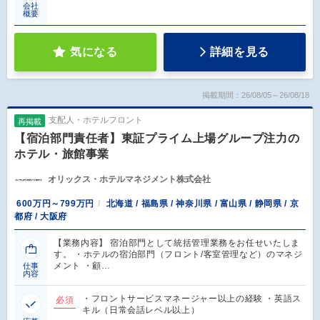
会社
概要
気になる
詳細を見る
掲載期間：26/08/05～26/08/18
支配人・ホテルフロント
再掲載
【宿泊部門責任者】東証プライム上場グループ注力の
ホテル・旅館事業
オリックス・ホテルマネジメント株式会社
600万円～799万円
北海道 / 福島県 / 神奈川県 / 富山県 / 静岡県 / 京
都府 / 大阪府
【業務内容】 宿泊部門として統括管理業務をお任せいたしま
す。 ・ホテルの宿泊部門（フロント/客室管理など）のマネジ
メント ・顧…
仕事
内容
・フロントサービスマネージャー以上の経験 ・英語ス
必須
キル（日常会話レベル以上）