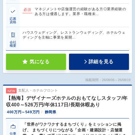
マネジメントや店舗運営の経験がある方◎業界経験の
必須
ある方は優遇します。業界・職種未…
応募
資格
ハウスウェディング、レストランウェディング、ホテルウェ
ディングを主軸に事業を展開…
会社
概要
気になる
詳細を見る
掲載期間：26/08/06～26/08/19
支配人・ホテルフロント
NEW
【熱海】デザイナーズホテルのおもてなしスタッフ/年
収400～526万円/年休117日/長期休暇あり
400万円～549万円
静岡県
「世界がワクワクするまちづくり」をミッションに掲
げ、 まちづくりにつながる「企画・建築設計・店舗運
仕事