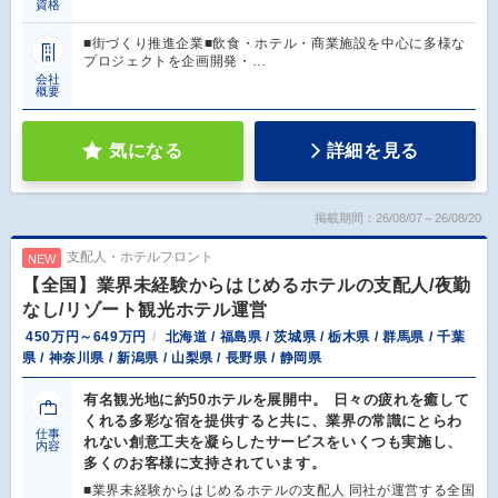
資格
■街づくり推進企業■飲食・ホテル・商業施設を中心に多様な
プロジェクトを企画開発・…
会社
概要
気になる
詳細を見る
掲載期間：26/08/07～26/08/20
支配人・ホテルフロント
NEW
【全国】業界未経験からはじめるホテルの支配人/夜勤
なし/リゾート観光ホテル運営
450万円～649万円
北海道 / 福島県 / 茨城県 / 栃木県 / 群馬県 / 千葉
県 / 神奈川県 / 新潟県 / 山梨県 / 長野県 / 静岡県
有名観光地に約50ホテルを展開中。 日々の疲れを癒して
くれる多彩な宿を提供すると共に、業界の常識にとらわ
仕事
れない創意工夫を凝らしたサービスをいくつも実施し、
内容
多くのお客様に支持されています。
■業界未経験からはじめるホテルの支配人 同社が運営する全国