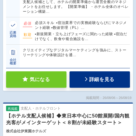
支配人候補として、ホテルの開業準備から運営全般のマネジ
メントをお任せします。 【開業準備】 ・ホテル全体のオペレ
ーション構築…
必須スキル ▪︎宿泊業界での実務経験ならびにマネジメ
必須
ント経験 ▪︎数値管理（PL）…
応募
▪︎新規開業・立ち上げフェーズに関わった経験 ▪︎宿泊だ
歓迎
資格
けでなく、飲食や複合施設を…
クリエイティブなデジタルマーケティングを強みに、ストー
リーテリングや体験設計を通…
会社
概要
気になる
詳細を見る
掲載期間：26/08/06～26/08/19
支配人・ホテルフロント
再掲載
【ホテル支配人候補】◆東日本中心に50館展開/国内観
光客がメインターゲット＜８割が未経験スタート＞
株式会社伊東園ホテルズ