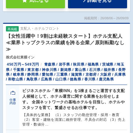
気になる
詳細を見る
掲載期間：26/08/06～26/09/09
支配人・ホテルフロント
再掲載
【女性活躍中！9割は未経験スタート】ホテル支配人
≪業界トップクラスの業績を誇る企業／原則転勤なし
≫
株式会社東横イン
450万円～549万円
青森県 / 岩手県 / 秋田県 / 福島県 / 茨城県 / 埼玉
県 / 千葉県 / 東京都 / 神奈川県 / 新潟県 / 富山県 / 石川県 / 福井県 / 長野
県 / 岐阜県 / 静岡県 / 愛知県 / 三重県 / 滋賀県 / 京都府 / 大阪府 / 兵庫県
/ 和歌山県 / 鳥取県 / 広島県 / 山口県 / 徳島県 / 香川県 / 鹿児島県
ビジネスホテル「東横INN」を1棟まるごと運営する支配
人候補として、ホテル運営に関する業務をお任せしま
仕事
す。 全国ネットワークの基地ホテルを目指し、ホテルや
内容
スタッフを育て、繁盛させるお仕事です。
【具体的な業務】 （1）スタッフの勤怠管理・採用・教育
（2）客室・建物を清潔に維持管理、不具合の対応 （3）売上
管理・数値分…