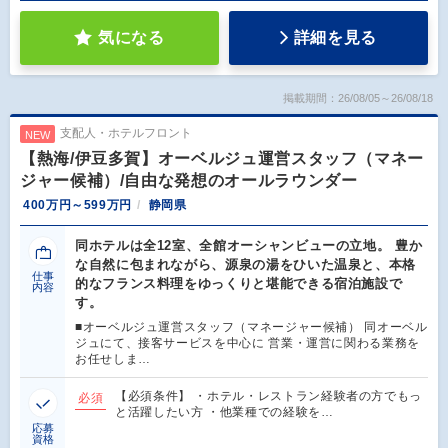
気になる
詳細を見る
掲載期間：26/08/05～26/08/18
支配人・ホテルフロント
NEW
【熱海/伊豆多賀】オーベルジュ運営スタッフ（マネー
ジャー候補）/自由な発想のオールラウンダー
400万円～599万円
静岡県
同ホテルは全12室、全館オーシャンビューの立地。 豊か
な自然に包まれながら、源泉の湯をひいた温泉と、本格
仕事
的なフランス料理をゆっくりと堪能できる宿泊施設で
内容
す。
■オーベルジュ運営スタッフ（マネージャー候補） 同オーベル
ジュにて、接客サービスを中心に 営業・運営に関わる業務を
お任せしま…
【必須条件】 ・ホテル・レストラン経験者の方でもっ
必須
と活躍したい方 ・他業種での経験を…
応募
資格