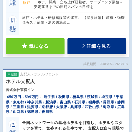
応募
・ホテル開業・立ち上げ経験者。オープニング業務～
歓迎
資格
安定運営までの長期スパンの目標を…
旅館・ホテル・研修施設等の運営。 【温泉旅館】 箱根・強羅
佳ら久／函館・湯の川温泉…
会社
概要
気になる
詳細を見る
掲載期間：26/08/05～26/08/18
支配人・ホテルフロント
再掲載
ホテル支配人
株式会社東横イン
450万円～599万円
岩手県 / 秋田県 / 福島県 / 茨城県 / 埼玉県 / 千葉
県 / 東京都 / 神奈川県 / 新潟県 / 富山県 / 石川県 / 福井県 / 長野県 / 静岡
県 / 三重県 / 滋賀県 / 京都府 / 大阪府 / 兵庫県 / 和歌山県 / 鳥取県 / 広島
県 / 山口県 / 徳島県 / 香川県
全国ネットワークの基地ホテルを目指し、ホテルやスタ
ッフを育て、繁盛させる仕事です。 支配人は自ら現場で
仕事