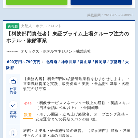
掲載期間：26/08/05～26/08/18
支配人・ホテルフロント
再掲載
【料飲部門責任者】東証プライム上場グループ注力の
ホテル・旅館事業
オリックス・ホテルマネジメント株式会社
600万円～799万円
北海道 / 神奈川県 / 富山県 / 静岡県 / 京都府 / 大
阪府
【業務内容】 料飲部門の統括管理業務をおまかせします。 ・
営業戦略提案と実践、販売促進の実践 ・食品衛生基準・各種
規定の順守指…
仕事
内容
・料飲サービスマネージャー以上の経験 ・英語スキル
必須
（日常会話レベル以上） ・全国転勤…
応募
・ホテル開業・立ち上げ経験者。オープニング業務～
歓迎
資格
安定運営までの長期スパンの目 標…
旅館・ホテル・研修施設等の運営。 【温泉旅館】 箱根・強羅
佳ら久／函館・湯の川温泉…