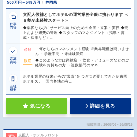
500万円～549万円
静岡県
支配人候補としてホテルの運営業務全般に携わります ＜
８割が未経験スタート＞
仕事
内容
◆集客ならびにサービス向上のための企画・立案・実行 ◆売
上および経費の管理 ◆スタッフのマネジメント（指導・育
成・採用など）…
・何かしらのマネジメント経験 ※業界職種は問いませ
必須
ん ・学歴不問 ・未経験歓迎
応募
◆このような方は尚歓迎 ・飲食・アミューズなどのご
歓迎
資格
経験をお持ちの方 ・複数部門のマネ…
ホテル業界の従来からの“常識”を つぎつぎ覆してきた伊東園
ホテルズ。 国内各地の有…
会社
概要
気になる
詳細を見る
掲載期間：26/08/06～26/08/19
支配人・ホテルフロント
NEW