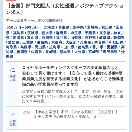
【全国】部門支配人（女性優遇／ポジティブアクショ
ン求人）
アールエヌティーホテルズ株式会社
550万円～699万円
北海道 / 青森県 / 岩手県 / 宮城県 / 秋田県 / 山形
県 / 福島県 / 茨城県 / 栃木県 / 群馬県 / 埼玉県 / 千葉県 / 東京都 / 神奈川
県 / 新潟県 / 富山県 / 石川県 / 福井県 / 山梨県 / 長野県 / 岐阜県 / 静岡県
/ 愛知県 / 三重県 / 滋賀県 / 京都府 / 大阪府 / 兵庫県 / 奈良県 / 和歌山県 /
鳥取県 / 島根県 / 岡山県 / 広島県 / 山口県 / 徳島県 / 香川県 / 愛媛県 / 高
知県 / 福岡県 / 佐賀県 / 長崎県 / 熊本県 / 大分県 / 宮崎県 / 鹿児島県 / 沖
縄県
ロイヤルホールディングスグループの安定基盤のもと、
安心して長く働けます！ 【安心して長く働ける基盤×従
仕事
業員満足度を重視する企業文化】 があるからこそ帰属意
内容
識の高い従業員が育ってます◎
総支配人候補の部門支配人として、接客、調理、宿泊、清掃
に関するマネジメント業務全般。 総支配人経験者の場合、最
短で１年程度…
【求める学歴】 不問 【求める経験】 【必須要件】 ・
必須
ホテル業界での総支配人・支配人、ま…
応募
資格