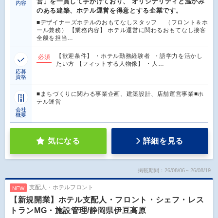
営」を一貫して手がけており、 オリジナリティと温かみ
内容
のある建築、ホテル運営を得意とする企業です。
■デザイナーズホテルのおもてなしスタッフ （フロント＆ホ
ール兼務） 【業務内容】 ホテル運営に関わるおもてなし接客
全般を担当…
【歓迎条件】 ・ホテル勤務経験者 ・語学力を活かし
必須
たい方 【フィットする人物像】 ・人…
応募
資格
■まちづくりに関わる事業企画、建築設計、店舗運営事業■ホ
テル運営
会社
概要
気になる
詳細を見る
掲載期間：26/08/06～26/08/19
支配人・ホテルフロント
NEW
【新規開業】ホテル支配人・フロント・シェフ・レス
トランMG・施設管理/静岡県伊豆高原