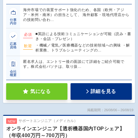
海外市場での装置サポート強化のため、各国（欧州・アジ
ア・米州・南米）の担当として、 海外顧客・現地代理店から
の技術問い合わ…
仕事
内容
■英語による技術コミュニケーションが可能（読み・書
必須
き・会話・プレゼン）
応募
・機械／電気／医療機器などの技術領域への興味 ・解
歓迎
資格
析業務、トラブルシューティングの…
匿名求人は、エントリー後の面談にて詳細をご紹介可能で
す。株式会社パソナは、取り扱…
会社
概要
気になる
詳細を見る
掲載期間：26/08/06～26/08/19
サポートエンジニア（メディカル）
NEW
オンラインエンジニア【透析機器国内TOPシェア】
（年収400万円～700万円）