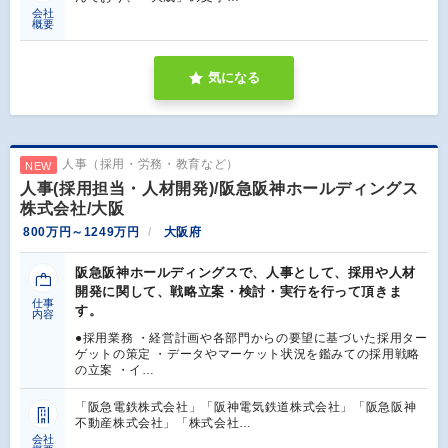
会社
概要
気になる
人事（採用・労務・教育など）
NEW
人事(採用担当・人材開発)/阪急阪神ホールディングス
株式会社/大阪
800万円～1249万円
大阪府
阪急阪神ホールディングスで、人事として、採用や人材
開発に関して、戦略立案・検討・実行を行って頂きま
仕事
す。
内容
●採用業務 ・経営計画や各部門からの要望に基づいた採用ター
ゲットの策定 ・データやマーケット状況を鑑みての採用戦略
の立案 ・イ…
「阪急電鉄株式会社」「阪神電気鉄道株式会社」「阪急阪神
不動産株式会社」「株式会社…
会社