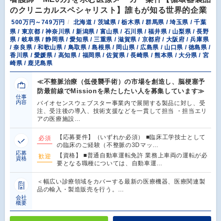
のクリニカルスペシャリスト】誰もが知る世界的企業
500万円～749万円
北海道 / 茨城県 / 栃木県 / 群馬県 / 埼玉県 / 千葉
県 / 東京都 / 神奈川県 / 新潟県 / 富山県 / 石川県 / 福井県 / 山梨県 / 長野
県 / 岐阜県 / 静岡県 / 愛知県 / 三重県 / 滋賀県 / 京都府 / 大阪府 / 兵庫県
/ 奈良県 / 和歌山県 / 鳥取県 / 島根県 / 岡山県 / 広島県 / 山口県 / 徳島県 /
香川県 / 愛媛県 / 高知県 / 福岡県 / 佐賀県 / 長崎県 / 熊本県 / 大分県 / 宮
崎県 / 鹿児島県
≪不整脈治療（低侵襲手術）の市場を創造し、脳梗塞予
防最前線でMissionを果たしたい人を募集しています≫
仕事
内容
バイオセンスウェブスター事業内で展開する製品に対し、受
注、受注後の導入、技術支援などを一貫して担当 ・担当エリ
アの医療施設…
【応募要件】（いずれか必須） ■臨床工学技士として
必須
の臨床のご経験（不整脈の3Dマッ…
応募
【資格】 ■普通自動車運転免許 業務上車両の運転が必
歓迎
資格
要となる職種については、自動車運…
＜幅広い診療領域をカバーする最新の医療機器、医療関連製
品の輸入・製造販売を行う。…
会社
概要