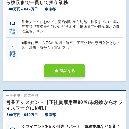
ら検収まで一貫して担う業務
500万円～849万円
東京都
営業チームにおいて、契約締結から納品・検収までの一連の
営業管理業務を担当いただきます。技術部門や得意先との間
仕事
に立ち、スム…
内容
■事業内容： NECの防衛・航空、宇宙分野の専門会社として
誕生以来、海から宇宙まで…
会社
概要
気になる
一般事務・営業事務
営業アシスタント【正社員雇用率90％/未経験からオフ
ィスワークに挑戦】
600万円～949万円
東京都
クライアント対応や社内サポート、事務業務などを通じ