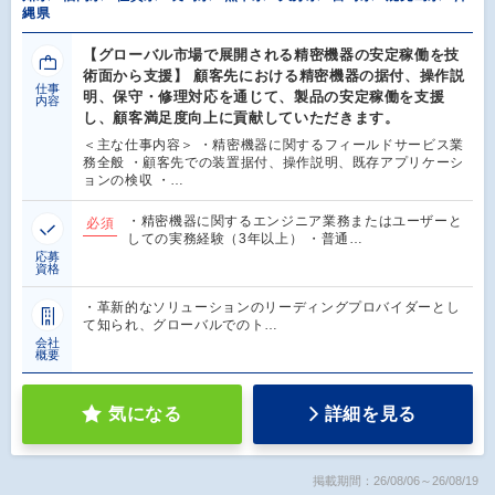
縄県
【グローバル市場で展開される精密機器の安定稼働を技
術面から支援】 顧客先における精密機器の据付、操作説
仕事
明、保守・修理対応を通じて、製品の安定稼働を支援
内容
し、顧客満足度向上に貢献していただきます。
＜主な仕事内容＞ ・精密機器に関するフィールドサービス業
務全般 ・顧客先での装置据付、操作説明、既存アプリケーシ
ョンの検収 ・…
・精密機器に関するエンジニア業務またはユーザーと
必須
しての実務経験（3年以上） ・普通…
応募
資格
・革新的なソリューションのリーディングプロバイダーとし
て知られ、グローバルでのト…
会社
概要
気になる
詳細を見る
掲載期間：26/08/06～26/08/19