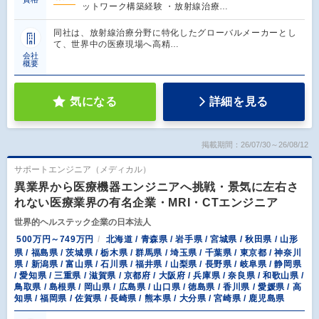
ットワーク構築経験 ・放射線治療…
同社は、放射線治療分野に特化したグローバルメーカーとし
て、世界中の医療現場へ高精…
会社
概要
気になる
詳細を見る
掲載期間：26/07/30～26/08/12
サポートエンジニア（メディカル）
異業界から医療機器エンジニアへ挑戦・景気に左右さ
れない医療業界の有名企業・MRI・CTエンジニア
世界的ヘルステック企業の日本法人
500万円～749万円
北海道 / 青森県 / 岩手県 / 宮城県 / 秋田県 / 山形
県 / 福島県 / 茨城県 / 栃木県 / 群馬県 / 埼玉県 / 千葉県 / 東京都 / 神奈川
県 / 新潟県 / 富山県 / 石川県 / 福井県 / 山梨県 / 長野県 / 岐阜県 / 静岡県
/ 愛知県 / 三重県 / 滋賀県 / 京都府 / 大阪府 / 兵庫県 / 奈良県 / 和歌山県 /
鳥取県 / 島根県 / 岡山県 / 広島県 / 山口県 / 徳島県 / 香川県 / 愛媛県 / 高
知県 / 福岡県 / 佐賀県 / 長崎県 / 熊本県 / 大分県 / 宮崎県 / 鹿児島県