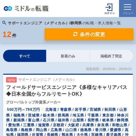
サポートエンジニア（メディカル）/静岡県
の転職・求人情報一覧
12
条件の変更
件
すべて
新着のみ
掲載終了間近
掲載期間：26/08/06～26/08/19
サポートエンジニア（メディカル）
NEW
フィールドサービスエンジニア《多様なキャリアパス
◆日本全国からフルリモートOK》
グローバルトップ外資系メーカー
500万円～799万円
北海道 / 青森県 / 岩手県 / 宮城県 / 秋田県 / 山形
県 / 福島県 / 茨城県 / 栃木県 / 群馬県 / 埼玉県 / 千葉県 / 東京都 / 神奈川
県 / 新潟県 / 富山県 / 石川県 / 福井県 / 山梨県 / 長野県 / 岐阜県 / 静岡県
/ 愛知県 / 三重県 / 滋賀県 / 京都府 / 大阪府 / 兵庫県 / 奈良県 / 和歌山県 /
鳥取県 / 島根県 / 岡山県 / 広島県 / 山口県 / 徳島県 / 香川県 / 愛媛県 / 高
知県 / 福岡県 / 佐賀県 / 長崎県 / 熊本県 / 大分県 / 宮崎県 / 鹿児島県 / 沖