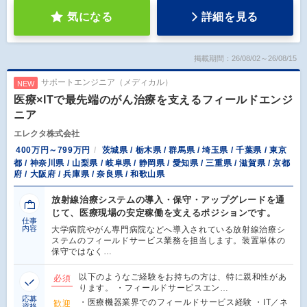
気になる
詳細を見る
掲載期間：26/08/02～26/08/15
サポートエンジニア（メディカル）
NEW
医療×ITで最先端のがん治療を支えるフィールドエンジ
ニア
エレクタ株式会社
400万円～799万円
茨城県 / 栃木県 / 群馬県 / 埼玉県 / 千葉県 / 東京
都 / 神奈川県 / 山梨県 / 岐阜県 / 静岡県 / 愛知県 / 三重県 / 滋賀県 / 京都
府 / 大阪府 / 兵庫県 / 奈良県 / 和歌山県
放射線治療システムの導入・保守・アップグレードを通
じて、医療現場の安定稼働を支えるポジションです。
仕事
内容
大学病院やがん専門病院などへ導入されている放射線治療シ
ステムのフィールドサービス業務を担当します。装置単体の
保守ではなく…
以下のようなご経験をお持ちの方は、特に親和性があ
必須
ります。 ・フィールドサービスエン…
応募
・医療機器業界でのフィールドサービス経験 ・IT／ネ
歓迎
資格