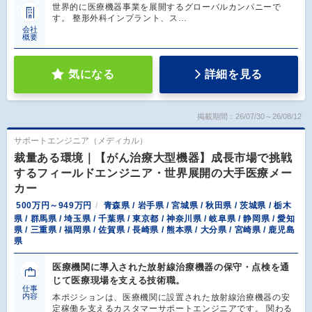
世界的に医療機器事業を展開するグローバルカンパニーで
す。 整形外科インプラント、ス…
会社
概要
気になる
詳細を見る
掲載期間：26/07/30～26/08/12
サポートエンジニア（メディカル）
裁量ある環境｜【がん治療大型機器】成長市場で挑戦
するフィールドエンジニア・世界展開の大手医療メー
カー
500万円～949万円
青森県 / 岩手県 / 宮城県 / 秋田県 / 茨城県 / 栃木
県 / 群馬県 / 埼玉県 / 千葉県 / 東京都 / 神奈川県 / 岐阜県 / 静岡県 / 愛知
県 / 三重県 / 福岡県 / 佐賀県 / 長崎県 / 熊本県 / 大分県 / 宮崎県 / 鹿児島
県
医療機関に導入された放射線治療機器の保守・点検を通
じて医療現場を支える技術職。
仕事
内容
本ポジションは、医療機関に設置された放射線治療機器の安
定稼働を支えるカスタマーサポートエンジニアです。 関わる