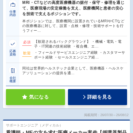
MRI・CTなどの高度医療機器の据付・保守・修理を通じ
て、医療現場の安定稼働を支え、医療機関と患者の安心
仕事
を技術で支えるポジションです。
内容
本ポジションでは、医療機関に設置されているMRIやCTなど
の医療機器に対して、設置・点検・修理・技術サポートを行
うフィー…
【歓迎されるバックグラウンド】 ・機械・電気・電
必須
子・IT関連の技術経験 ・複合機、エ…
応募
・フィールドサービスエンジニア経験 ・カスタマーサ
歓迎
資格
ポート経験 ・セールスエンジニア経…
同社は世界的ヘルステック企業として、医療機器・ヘルスケ
アソリューションの提供を通…
会社
概要
気になる
詳細を見る
掲載期間：26/07/30～26/08/12
サポートエンジニア（メディカル）
看護師・MEの方を求む医療メーカー案件【循環器製品