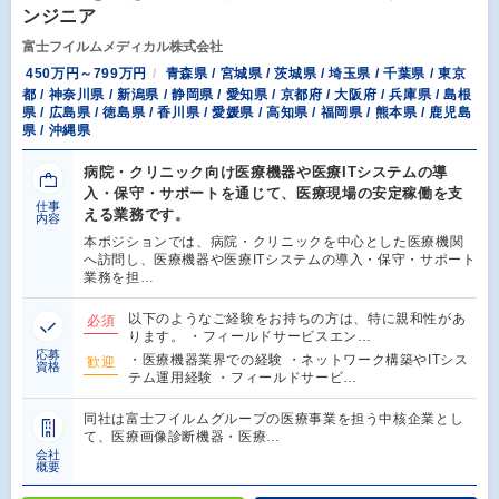
ンジニア
富士フイルムメディカル株式会社
450万円～799万円
青森県 / 宮城県 / 茨城県 / 埼玉県 / 千葉県 / 東京
都 / 神奈川県 / 新潟県 / 静岡県 / 愛知県 / 京都府 / 大阪府 / 兵庫県 / 島根
県 / 広島県 / 徳島県 / 香川県 / 愛媛県 / 高知県 / 福岡県 / 熊本県 / 鹿児島
県 / 沖縄県
病院・クリニック向け医療機器や医療ITシステムの導
入・保守・サポートを通じて、医療現場の安定稼働を支
仕事
える業務です。
内容
本ポジションでは、病院・クリニックを中心とした医療機関
へ訪問し、医療機器や医療ITシステムの導入・保守・サポート
業務を担…
以下のようなご経験をお持ちの方は、特に親和性があ
必須
ります。 ・フィールドサービスエン…
応募
・医療機器業界での経験 ・ネットワーク構築やITシス
歓迎
資格
テム運用経験 ・フィールドサービ…
同社は富士フイルムグループの医療事業を担う中核企業とし
て、医療画像診断機器・医療…
会社
概要