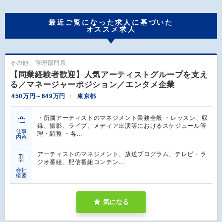
最近ご覧になった求人に基づいた
オススメ求人
その他、管理部門系
【同業経験者歓迎】人気アーティストグループを支え
る／マネージャーポジション／エンタメ企業
450万円～649万円
東京都
・所属アーティストのマネジメント業務全般 ・レッスン、収
録、撮影、ライブ、メディア出演等におけるスケジュール管
仕事
理・調整 ・各…
内容
アーティストのマネジメント、放送プログラム、テレビ・ラ
ジオ番組、配信番組コンテン…
会社
概要
気になる