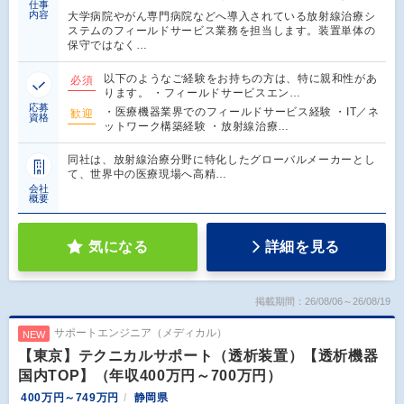
仕事
内容
大学病院やがん専門病院などへ導入されている放射線治療シ
ステムのフィールドサービス業務を担当します。装置単体の
保守ではなく…
以下のようなご経験をお持ちの方は、特に親和性があ
必須
ります。 ・フィールドサービスエン…
応募
・医療機器業界でのフィールドサービス経験 ・IT／ネ
歓迎
資格
ットワーク構築経験 ・放射線治療…
同社は、放射線治療分野に特化したグローバルメーカーとし
て、世界中の医療現場へ高精…
会社
概要
気になる
詳細を見る
掲載期間：26/08/06～26/08/19
サポートエンジニア（メディカル）
NEW
【東京】テクニカルサポート（透析装置）【透析機器
国内TOP】（年収400万円～700万円）
400万円～749万円
静岡県