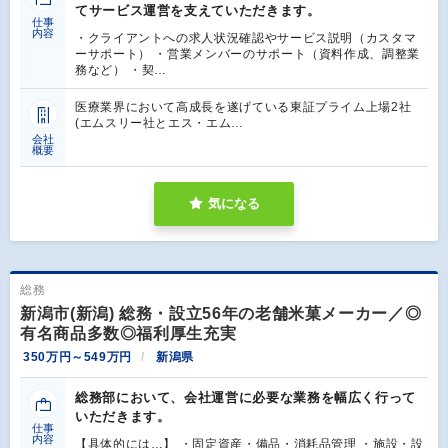
てサービス運営を支えていただきます。
仕事
内容
・クライアントへの求人状況確認やサービス説明（カスタマ
ーサポート） ・営業メンバーのサポート（資料作成、調整業
務など） ・契…
医療業界において高成長を遂げている東証プライム上場2社
(エムスリー社とエス・エム…
会社
概要
気になる
総務
新潟市(新潟) 総務・設立56年の老舗米菓メーカー／◎
有名商品多数◎福利厚生充実
350万円～549万円
新潟県
総務部において、会社運営に必要な業務を幅広く行って
いただきます。
仕事
内容
【具体的には…】 ・固定資産・備品・消耗品管理 ・施設・設