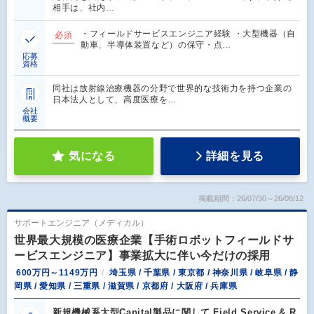
相手は、社内…
・フィールドサービスエンジニア経験 ・大型機器（自
必須
動車、半導体装置など）の保守・点…
応募
資格
同社は放射線治療機器の分野で世界的な技術力を持つ企業の
日本法人として、高度医療を…
会社
概要
気になる
詳細を見る
掲載期間：26/07/30～26/08/12
サポートエンジニア（メディカル）
世界最大規模の医療企業【手術ロボットフィールドサ
ービスエンジニア】事業拡大に伴い今だけの採用
600万円～1149万円
埼玉県 / 千葉県 / 東京都 / 神奈川県 / 岐阜県 / 静
岡県 / 愛知県 / 三重県 / 滋賀県 / 京都府 / 大阪府 / 兵庫県
新規機械系大型Capital製品に関して Field Service & R