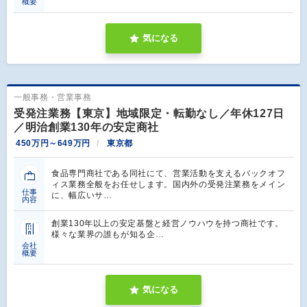
概要
気になる
一般事務・営業事務
受発注業務【東京】地域限定・転勤なし／年休127日
／明治創業130年の安定商社
450万円～649万円
東京都
食品専門商社である同社にて、営業活動を支えるバックオフ
ィス業務全般をお任せします。国内外の受発注業務をメイン
仕事
に、幅広いサ…
内容
創業130年以上の安定基盤と経営ノウハウを持つ商社です。
様々な業界の誰もが知る企…
会社
概要
気になる