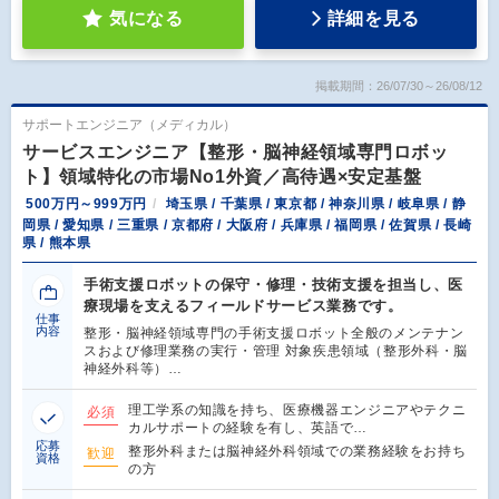
気になる
詳細を見る
掲載期間：26/07/30～26/08/12
サポートエンジニア（メディカル）
サービスエンジニア【整形・脳神経領域専門ロボッ
ト】領域特化の市場No1外資／高待遇×安定基盤
500万円～999万円
埼玉県 / 千葉県 / 東京都 / 神奈川県 / 岐阜県 / 静
岡県 / 愛知県 / 三重県 / 京都府 / 大阪府 / 兵庫県 / 福岡県 / 佐賀県 / 長崎
県 / 熊本県
手術支援ロボットの保守・修理・技術支援を担当し、医
療現場を支えるフィールドサービス業務です。
仕事
内容
整形・脳神経領域専門の手術支援ロボット全般のメンテナン
スおよび修理業務の実行・管理 対象疾患領域（整形外科・脳
神経外科等）…
理工学系の知識を持ち、医療機器エンジニアやテクニ
必須
カルサポートの経験を有し、英語で…
応募
整形外科または脳神経外科領域での業務経験をお持ち
歓迎
資格
の方