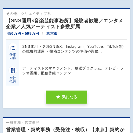
その他、クリエイティブ系
【SNS運用×音楽芸能事務所】経験者歓迎／エンタメ
企業／人気アーティスト多数所属
450万円～599万円
東京都
SNS運用 ・各種SNS(X、Instagram、YouTube、TikTok等)
の戦略的運用 ・投稿コンテンツの準備や監修…
仕事
内容
アーティストのマネジメント、放送プログラム、テレビ・ラ
ジオ番組、配信番組コンテン…
会社
概要
気になる
一般事務・営業事務
営業管理・契約事務（受発注・検収）【東京】契約か