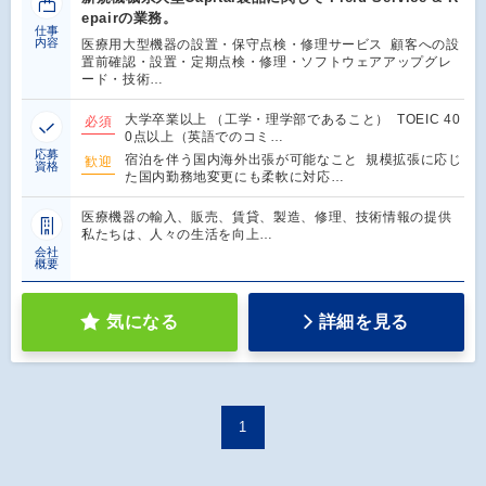
epairの業務。
仕事
内容
医療用大型機器の設置・保守点検・修理サービス 顧客への設
置前確認・設置・定期点検・修理・ソフトウェアアップグレ
ード・技術…
大学卒業以上 （工学・理学部であること） TOEIC 40
必須
0点以上（英語でのコミ…
応募
宿泊を伴う国内海外出張が可能なこと 規模拡張に応じ
歓迎
資格
た国内勤務地変更にも柔軟に対応…
医療機器の輸入、販売、賃貸、製造、修理、技術情報の提供
私たちは、人々の生活を向上…
会社
概要
気になる
詳細を見る
1