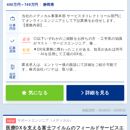
400万円～749万円
静岡県
当社のメディカル事業本部 サービスダイレクトコール部門に
てオンラインエンジニアとして下記業務をお任せします。
【業務内容】…
仕事
内容
◎以下いずれかのご経験をお持ちの方 ・工学系の知識
必須
がマスト ・サービスエンジニア、修…
応募
▼DX化業務に携わったことがある、知見があれば尚可
歓迎
資格
・AIを活用して工場のDX化…
匿名求人は、エントリー後の面談にて詳細をご紹介可能で
す。株式会社パソナは、取り扱…
会社
概要
気になる
詳細を見る
掲載期間：26/08/02～26/08/15
サポートエンジニア（メディカル）
NEW
医療DXを支える富士フイルムのフィールドサービスエ