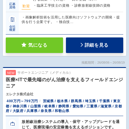
応募
・臨床工学技士の資格 ・診療放射線技師の資格
歓迎
資格
・画像解析技術を活用した医療向けソフトウェアの開発・提
供を行う企業です。 ・独自技…
会社
概要
気になる
詳細を見る
掲載期間：26/08/06～26/08/19
サポートエンジニア（メディカル）
NEW
医療×ITで最先端のがん治療を支えるフィールドエンジ
ニア
エレクタ株式会社
400万円～799万円
茨城県 / 栃木県 / 群馬県 / 埼玉県 / 千葉県 / 東京
都 / 神奈川県 / 山梨県 / 岐阜県 / 静岡県 / 愛知県 / 三重県 / 滋賀県 / 京都
府 / 大阪府 / 兵庫県 / 奈良県 / 和歌山県
放射線治療システムの導入・保守・アップグレードを通
じて、医療現場の安定稼働を支えるポジションです。