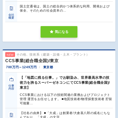
国土交通省は、国土の総合的かつ体系的な利用、開発および
保全、そのための社会資本の…
会社
概要
気になる
その他、技術系（建築・設備・土木・プラント）
NEW
CCS事業(総合職全国)/東京
700万円～1249万円
東京都
【「地図に残る仕事。」でお馴染み、世界最高水準の技
術力を誇るスーパーゼネコンにてCCS事業(総合職全国)/
仕事
東京】
内容
CCS事業における以下の技術関連の業務およびプロジェクト
管理 運営をお任せします。 ■地質技術者/物理探査技術者 貯留
可能量…
【社名の由来】 ■「大成」は創業者/大倉喜八郎の戒名にちな
んでおり、「大成」の文字…