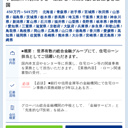
国
450万円～549万円
北海道 / 青森県 / 岩手県 / 宮城県 / 秋田県 / 山形
県 / 福島県 / 茨城県 / 栃木県 / 群馬県 / 埼玉県 / 千葉県 / 東京都 / 神奈川
県 / 新潟県 / 富山県 / 石川県 / 福井県 / 山梨県 / 長野県 / 岐阜県 / 静岡県
/ 愛知県 / 三重県 / 滋賀県 / 京都府 / 大阪府 / 兵庫県 / 奈良県 / 和歌山県 /
鳥取県 / 島根県 / 岡山県 / 広島県 / 山口県 / 徳島県 / 香川県 / 愛媛県 / 高
知県 / 福岡県 / 佐賀県 / 長崎県 / 熊本県 / 大分県 / 宮崎県 / 鹿児島県 / 沖
縄県
■概要： 世界有数の総合金融グループにて、住宅ローン
担当としてご活躍いただきます。
仕事
内容
国内本支店やセンター等に所属し、住宅ローン等の関連事務
を業務として担当いただきます。 【業務内容】 ・ローン関連
書類の受付、…
【必須】 ■銀行や信用金庫等の金融機関にて住宅ロー
必須
ン事務の業務経験が3年以上ある方…
応募
資格
グローバル総合金融機関の中核として、「金融サービス」と
「先進的なIT技術」を組み…
会社
概要