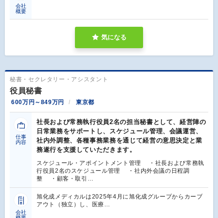
会社
概要
気になる
秘書・セクレタリー・アシスタント
役員秘書
600万円～849万円
東京都
社長および常務執行役員2名の担当秘書として、経営陣の
日常業務をサポートし、スケジュール管理、会議運営、
仕事
社内外調整、各種事務業務を通じて経営の意思決定と業
内容
務遂行を支援していただきます。
スケジュール・アポイントメント管理 ・社長および常務執
行役員2名のスケジュール管理 ・社内外会議の日程調
整 ・顧客・取引…
旭化成メディカルは2025年4月に旭化成グループからカーブ
アウト（独立）し、医療…
会社
概要