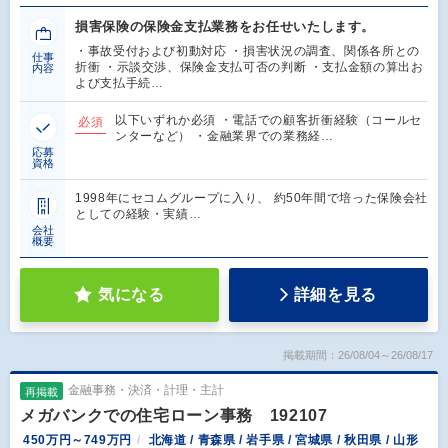
損害保険の保険金支払業務をお任せいたします。
・事故受付および初動対応 ・損害状況の調査、関係各所との
仕事
折衝 ・示談交渉、保険金支払可否の判断 ・支払金額の算出お
内容
よび支払手続…
以下いずれか必須 ・電話での顧客折衝経験（コールセ
必須
ンターなど） ・金融業界での業務経…
応募
資格
1998年にセコムグループに入り、 約50年間で培った保険会社
としての経験・実績…
会社
概要
気になる
詳細を見る
掲載期間：26/08/04～26/08/17
金融事務・決済・計理・主計
再掲載
メガバンクでの住宅ローン事務 192107
450万円～749万円
北海道 / 青森県 / 岩手県 / 宮城県 / 秋田県 / 山形