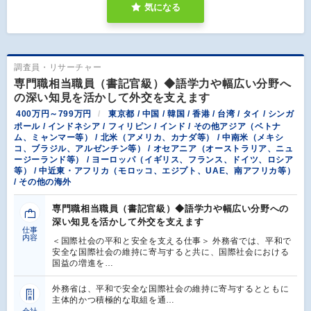
気になる
調査員・リサーチャー
専門職相当職員（書記官級）◆語学力や幅広い分野へ
の深い知見を活かして外交を支えます
400万円～799万円
東京都 / 中国 / 韓国 / 香港 / 台湾 / タイ / シンガ
ポール / インドネシア / フィリピン / インド / その他アジア（ベトナ
ム、ミャンマー等） / 北米（アメリカ、カナダ等） / 中南米（メキシ
コ、ブラジル、アルゼンチン等） / オセアニア（オーストラリア、ニュ
ージーランド等） / ヨーロッパ（イギリス、フランス、ドイツ、ロシア
等） / 中近東・アフリカ（モロッコ、エジプト、UAE、南アフリカ等）
/ その他の海外
専門職相当職員（書記官級）◆語学力や幅広い分野への
深い知見を活かして外交を支えます
仕事
内容
＜国際社会の平和と安全を支える仕事＞ 外務省では、平和で
安全な国際社会の維持に寄与すると共に、国際社会における
国益の増進を…
外務省は、平和で安全な国際社会の維持に寄与するとともに
主体的かつ積極的な取組を通…
会社