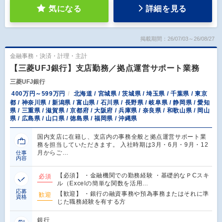
気になる
詳細を見る
掲載期間：26/07/03～26/08/27
金融事務・決済・計理・主計
【三菱UFJ銀行】支店勤務／拠点運営サポート業務
三菱UFJ銀行
400万円～599万円
北海道 / 宮城県 / 茨城県 / 埼玉県 / 千葉県 / 東京
都 / 神奈川県 / 新潟県 / 富山県 / 石川県 / 長野県 / 岐阜県 / 静岡県 / 愛知
県 / 三重県 / 滋賀県 / 京都府 / 大阪府 / 兵庫県 / 奈良県 / 和歌山県 / 岡山
県 / 広島県 / 山口県 / 徳島県 / 福岡県 / 沖縄県
国内支店に在籍し、支店内の事務全般と拠点運営サポート業
務を担当していただきます。 入社時期は3月・6月・9月・12
月からご…
仕事
内容
【必須】 ・金融機関での勤務経験 ・基礎的なＰCスキ
必須
ル（Excelの簡単な関数を活用…
応募
【歓迎】 ・銀行の融資事務や預為事務またはそれに準
歓迎
資格
じた職務経験を有する方
銀行