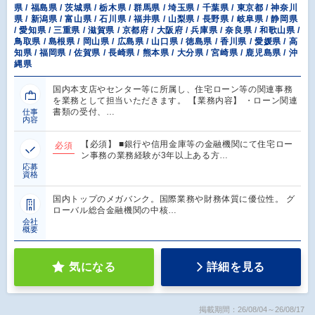
県 / 福島県 / 茨城県 / 栃木県 / 群馬県 / 埼玉県 / 千葉県 / 東京都 / 神奈川
県 / 新潟県 / 富山県 / 石川県 / 福井県 / 山梨県 / 長野県 / 岐阜県 / 静岡県
/ 愛知県 / 三重県 / 滋賀県 / 京都府 / 大阪府 / 兵庫県 / 奈良県 / 和歌山県 /
鳥取県 / 島根県 / 岡山県 / 広島県 / 山口県 / 徳島県 / 香川県 / 愛媛県 / 高
知県 / 福岡県 / 佐賀県 / 長崎県 / 熊本県 / 大分県 / 宮崎県 / 鹿児島県 / 沖
縄県
国内本支店やセンター等に所属し、住宅ローン等の関連事務
を業務として担当いただきます。 【業務内容】 ・ローン関連
書類の受付、…
仕事
内容
【必須】 ■銀行や信用金庫等の金融機関にて住宅ロー
必須
ン事務の業務経験が3年以上ある方…
応募
資格
国内トップのメガバンク。国際業務や財務体質に優位性。 グ
ローバル総合金融機関の中核…
会社
概要
気になる
詳細を見る
掲載期間：26/08/04～26/08/17