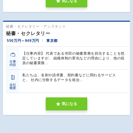
気になる
秘書・セクレタリー・アシスタント
秘書・セクレタリー
550万円～949万円
東京都
【仕事内容】 代表である寺田の秘書業務を担当することを想
定していますが、 組織体制の変化などの理由により、他の役
仕事
員の秘書業務…
内容
私たちは、名刺や請求書、契約書などに関わるサービス
と、 社内に分散するデータを統合…
会社
概要
気になる