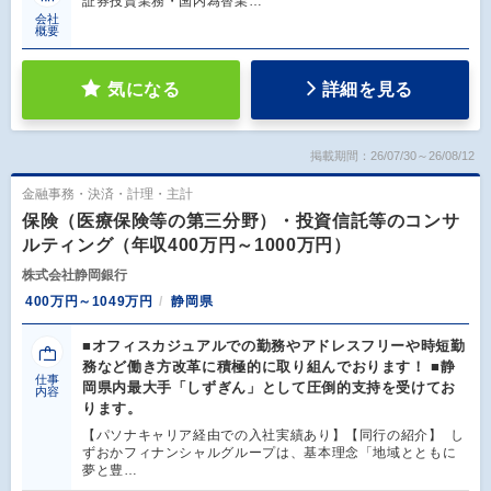
証券投資業務・国内為替業…
会社
概要
気になる
詳細を見る
掲載期間：26/07/30～26/08/12
金融事務・決済・計理・主計
保険（医療保険等の第三分野）・投資信託等のコンサ
ルティング（年収400万円～1000万円）
株式会社静岡銀行
400万円～1049万円
静岡県
■オフィスカジュアルでの勤務やアドレスフリーや時短勤
務など働き方改革に積極的に取り組んでおります！ ■静
仕事
岡県内最大手「しずぎん」として圧倒的支持を受けてお
内容
ります。
【パソナキャリア経由での入社実績あり】【同行の紹介】 し
ずおかフィナンシャルグループは、基本理念「地域とともに
夢と豊…