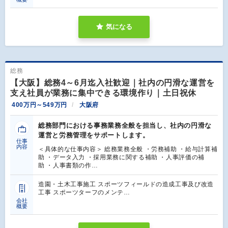
気になる
総務
【大阪】総務4～6月迄入社歓迎｜社内の円滑な運営を
支え社員が業務に集中できる環境作り｜土日祝休
400万円～549万円
大阪府
総務部門における事務業務全般を担当し、社内の円滑な
運営と労務管理をサポートします。
仕事
内容
＜具体的な仕事内容＞ 総務業務全般 ・労務補助 ・給与計算補
助 ・データ入力 ・採用業務に関する補助 ・人事評価の補
助 ・人事書類の作…
造園・土木工事施工 スポーツフィールドの造成工事及び改造
工事 スポーツターフのメンテ…
会社
概要