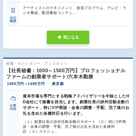
アーティストのマネジメント、放送プログラム、テレビ・ラ
ジオ番組、配信番組コンテン…
会社
概要
気になる
秘書・セクレタリー・アシスタント
【社長秘書：1000～1500万円】プロフェッショナル
ファームの創業者サポート/六本木勤務
1000万円～1499万円
東京都
資本市場を専門とする戦略アドバイザリーを中核としたH
D会社にて秘書を担当します。創業社長の渉外活動全般の
仕事
サポート、特にVIP商談・会食の調整・手配、完了後のお
内容
礼を含めた各種対応を行います。
（１）創業社長の渉外活動全般のサポート （２）特にVIP商
談・会食の調整・手配、完了後のお礼を含めた各種対
応 （３）スケジュ…