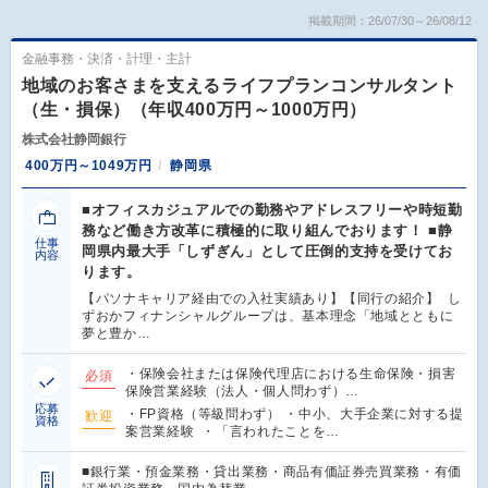
掲載期間：26/07/30～26/08/12
金融事務・決済・計理・主計
地域のお客さまを支えるライフプランコンサルタント
（生・損保）（年収400万円～1000万円）
株式会社静岡銀行
400万円～1049万円
静岡県
■オフィスカジュアルでの勤務やアドレスフリーや時短勤
務など働き方改革に積極的に取り組んでおります！ ■静
仕事
岡県内最大手「しずぎん」として圧倒的支持を受けてお
内容
ります。
【パソナキャリア経由での入社実績あり】【同行の紹介】 し
ずおかフィナンシャルグループは、基本理念「地域とともに
夢と豊か…
・保険会社または保険代理店における生命保険・損害
必須
保険営業経験（法人・個人問わず）…
応募
・FP資格（等級問わず） ・中小、大手企業に対する提
歓迎
資格
案営業経験 ・「言われたことを…
■銀行業・預金業務・貸出業務・商品有価証券売買業務・有価