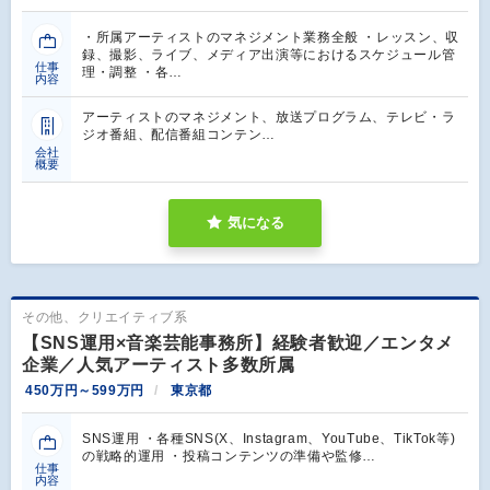
・所属アーティストのマネジメント業務全般 ・レッスン、収
録、撮影、ライブ、メディア出演等におけるスケジュール管
仕事
理・調整 ・各…
内容
アーティストのマネジメント、放送プログラム、テレビ・ラ
ジオ番組、配信番組コンテン…
会社
概要
気になる
その他、クリエイティブ系
【SNS運用×音楽芸能事務所】経験者歓迎／エンタメ
企業／人気アーティスト多数所属
450万円～599万円
東京都
SNS運用 ・各種SNS(X、Instagram、YouTube、TikTok等)
の戦略的運用 ・投稿コンテンツの準備や監修…
仕事
内容