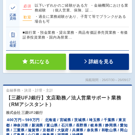
以下いずれかのご経験がある方 ・金融機関における業
必須
務経験 （個人営業、保険、証…
応募
・過去に業務経験があり、子育て等でブランクがある
歓迎
資格
場合も可
■銀行業・預金業務・貸出業務・商品有価証券売買業務・有価
証券投資業務・国内為替業…
会社
概要
気になる
詳細を見る
掲載期間：26/07/30～26/09/17
金融事務・決済・計理・主計
【三菱UFJ銀行】支店勤務／法人営業サポート業務
（RMアシスタント）
株式会社 三菱UFJ銀行
400万円～599万円
北海道 / 宮城県 / 茨城県 / 埼玉県 / 千葉県 / 東京
都 / 神奈川県 / 新潟県 / 富山県 / 石川県 / 長野県 / 岐阜県 / 静岡県 / 愛知
県 / 三重県 / 滋賀県 / 京都府 / 大阪府 / 兵庫県 / 奈良県 / 和歌山県 / 岡山