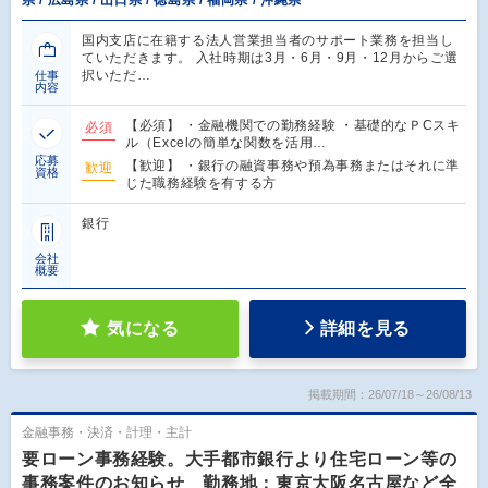
県 / 広島県 / 山口県 / 徳島県 / 福岡県 / 沖縄県
国内支店に在籍する法人営業担当者のサポート業務を担当し
ていただきます。 入社時期は3月・6月・9月・12月からご選
択いただ…
仕事
内容
【必須】 ・金融機関での勤務経験 ・基礎的なＰCスキ
必須
ル（Excelの簡単な関数を活用…
応募
【歓迎】 ・銀行の融資事務や預為事務またはそれに準
歓迎
資格
じた職務経験を有する方
銀行
会社
概要
気になる
詳細を見る
掲載期間：26/07/18～26/08/13
金融事務・決済・計理・主計
要ローン事務経験。大手都市銀行より住宅ローン等の
事務案件のお知らせ 勤務地：東京大阪名古屋など全