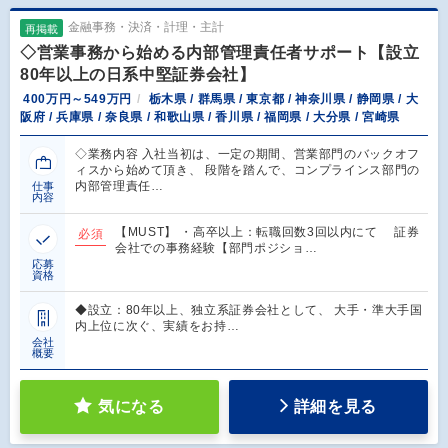
金融事務・決済・計理・主計
再掲載
◇営業事務から始める内部管理責任者サポート【設立
80年以上の日系中堅証券会社】
400万円～549万円
栃木県 / 群馬県 / 東京都 / 神奈川県 / 静岡県 / 大
阪府 / 兵庫県 / 奈良県 / 和歌山県 / 香川県 / 福岡県 / 大分県 / 宮崎県
◇業務内容 入社当初は、一定の期間、営業部門のバックオフ
ィスから始めて頂き、 段階を踏んで、コンプラインス部門の
内部管理責任…
仕事
内容
【MUST】 ・高卒以上：転職回数3回以内にて 証券
必須
会社での事務経験【部門ポジショ…
応募
資格
◆設立：80年以上、独立系証券会社として、 大手・準大手国
内上位に次ぐ、実績をお持…
会社
概要
気になる
詳細を見る