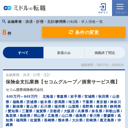
金融事務・決済・計理・主計/静岡県
の転職・求人情報一覧
8
条件の変更
件
すべて
新着のみ
掲載終了間近
掲載期間：26/07/31～26/08/20
金融事務・決済・計理・主計
保険金支払業務【セコムグループ／損害サービス職】
セコム損害保険株式会社
600万円～849万円
北海道 / 青森県 / 岩手県 / 宮城県 / 秋田県 / 山形
県 / 福島県 / 茨城県 / 栃木県 / 群馬県 / 埼玉県 / 千葉県 / 東京都 / 神奈川
県 / 新潟県 / 富山県 / 石川県 / 福井県 / 山梨県 / 長野県 / 岐阜県 / 静岡県
/ 愛知県 / 三重県 / 滋賀県 / 京都府 / 大阪府 / 兵庫県 / 奈良県 / 和歌山県 /
鳥取県 / 島根県 / 岡山県 / 広島県 / 山口県 / 徳島県 / 香川県 / 愛媛県 / 高
知県 / 福岡県 / 佐賀県 / 長崎県 / 熊本県 / 大分県 / 宮崎県 / 鹿児島県 / 沖
縄県