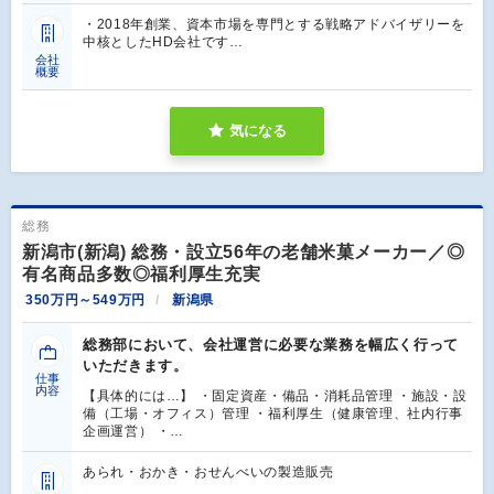
・2018年創業、資本市場を専門とする戦略アドバイザリーを
中核としたHD会社です…
会社
概要
気になる
総務
新潟市(新潟) 総務・設立56年の老舗米菓メーカー／◎
有名商品多数◎福利厚生充実
350万円～549万円
新潟県
総務部において、会社運営に必要な業務を幅広く行って
いただきます。
仕事
内容
【具体的には…】 ・固定資産・備品・消耗品管理 ・施設・設
備（工場・オフィス）管理 ・福利厚生（健康管理、社内行事
企画運営） ・…
あられ・おかき・おせんべいの製造販売