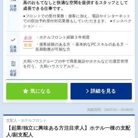
高のおもてなしと快適な空間を提供するスタッフとして
仕事
成長できる仕事です。
内容
●フロントでの受付業務：接客に加え、電話やインターネット
での宿泊予約受付対応業務もしていただきます。 ●インスペク
ション：…
・ホテルフロント経験３年程度
必須
・接客経験のある方 ・基本的なPCスキルのある方 ・
歓迎
応募
長期勤務が可能な方
資格
大和ハウスグループの中で商業施設やホテルなどの運営管理
を行う、 大和ハウスリアルテ…
会社
概要
気になる
詳細を見る
掲載期間：26/07/31～26/08/20
支配人・ホテルフロント
【起業/独立に興味ある方注目求人】ホテル一棟の支配
人/副支配人