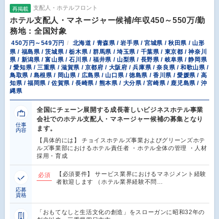
支配人・ホテルフロント
再掲載
ホテル支配人・マネージャー候補/年収450～550万/勤
務地：全国対象
450万円～549万円
北海道 / 青森県 / 岩手県 / 宮城県 / 秋田県 / 山形
県 / 福島県 / 茨城県 / 栃木県 / 群馬県 / 埼玉県 / 千葉県 / 東京都 / 神奈川
県 / 新潟県 / 富山県 / 石川県 / 福井県 / 山梨県 / 長野県 / 岐阜県 / 静岡県
/ 愛知県 / 三重県 / 滋賀県 / 京都府 / 大阪府 / 兵庫県 / 奈良県 / 和歌山県 /
鳥取県 / 島根県 / 岡山県 / 広島県 / 山口県 / 徳島県 / 香川県 / 愛媛県 / 高
知県 / 福岡県 / 佐賀県 / 長崎県 / 熊本県 / 大分県 / 宮崎県 / 鹿児島県 / 沖
縄県
全国にチェーン展開する成長著しいビジネスホテル事業
会社でのホテル支配人・マネージャー候補の募集となり
仕事
ます。
内容
【具体的には】 チョイスホテルズ事業およびグリーンズホテ
ルズ事業部におけるホテル責任者 ・ホテル全体の管理 ・人材
採用・育成
【必須要件】 サービス業界におけるマネジメント経験
必須
者歓迎します （ホテル業界経験不問…
応募
資格
「おもてなしと生活文化の創造」をスローガンに昭和32年の