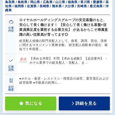
鳥取県 / 島根県 / 岡山県 / 広島県 / 山口県 / 徳島県 / 香川県 / 愛媛県 / 高
知県 / 福岡県 / 佐賀県 / 長崎県 / 熊本県 / 大分県 / 宮崎県 / 鹿児島県 / 沖
縄県
ロイヤルホールディングスグループの安定基盤のもと、
安心して長く働けます！ 【安心して長く働ける基盤×従
仕事
業員満足度を重視する企業文化】 があるからこそ帰属意
内容
識の高い従業員が育ってます◎
総支配人候補の部門支配人として、接客、調理、宿泊、清掃
に関するマネジメント業務全般。 総支配人経験者の場合、最
短で１年程度…
【求める学歴】 不問 【求める経験】 【必須要件】 ・
必須
ホテル業界での総支配人・支配人、ま…
応募
資格
●ホテル・食堂・レストラン・喫茶店の経営、運営受託および
経営指導 ●不動産の利用に…
会社
概要
気になる
詳細を見る