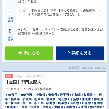
短で１年程度…
【求める学歴】 不問 【求める経験】 【必須要件】 ・
必須
ホテル業界での総支配人・支配人、ま…
応募
資格
●ホテル・食堂・レストラン・喫茶店の経営、運営受託および
経営指導 ●不動産の利用に…
会社
概要
気になる
詳細を見る
掲載期間：26/08/06～26/08/19
支配人・ホテルフロント
NEW
【全国】部門支配人
アールエヌティーホテルズ株式会社
550万円～699万円
北海道 / 青森県 / 岩手県 / 宮城県 / 秋田県 / 山形
県 / 福島県 / 茨城県 / 栃木県 / 群馬県 / 埼玉県 / 千葉県 / 東京都 / 神奈川
県 / 新潟県 / 富山県 / 石川県 / 福井県 / 山梨県 / 長野県 / 岐阜県 / 静岡県
/ 愛知県 / 三重県 / 滋賀県 / 京都府 / 大阪府 / 兵庫県 / 奈良県 / 和歌山県 /