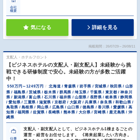
会社
概要
気になる
詳細を見る
掲載期間：26/07/29～26/08/11
支配人・ホテルフロント
【ビジネスホテルの支配人・副支配人】未経験から挑
戦できる研修制度で安心。未経験の方が多数ご活躍
中！
550万円～1249万円
北海道 / 青森県 / 岩手県 / 宮城県 / 秋田県 / 山形
県 / 福島県 / 茨城県 / 栃木県 / 群馬県 / 埼玉県 / 千葉県 / 東京都 / 神奈川
県 / 新潟県 / 富山県 / 石川県 / 福井県 / 山梨県 / 長野県 / 岐阜県 / 静岡県
/ 愛知県 / 三重県 / 滋賀県 / 京都府 / 大阪府 / 兵庫県 / 奈良県 / 和歌山県 /
鳥取県 / 島根県 / 岡山県 / 広島県 / 山口県 / 徳島県 / 香川県 / 愛媛県 / 高
知県 / 福岡県 / 佐賀県 / 長崎県 / 熊本県 / 大分県 / 宮崎県 / 鹿児島県 / 沖
縄県
支配人・副支配人として、ビジネスホテル1棟まるごとの
運営・経営をお任せします。 《将来起業したい方向き。
仕事