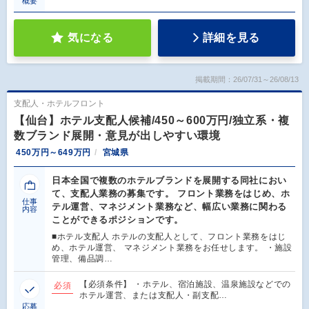
概要
気になる
詳細を見る
掲載期間：26/07/31～26/08/13
支配人・ホテルフロント
【仙台】ホテル支配人候補/450～600万円/独立系・複
数ブランド展開・意見が出しやすい環境
450万円～649万円
宮城県
日本全国で複数のホテルブランドを展開する同社におい
て、支配人業務の募集です。 フロント業務をはじめ、ホ
仕事
テル運営、マネジメント業務など、幅広い業務に関わる
内容
ことができるポジションです。
■ホテル支配人 ホテルの支配人として、フロント業務をはじ
め、ホテル運営、 マネジメント業務をお任せします。 ・施設
管理、備品調…
【必須条件】 ・ホテル、宿泊施設、温泉施設などでの
必須
ホテル運営、または支配人・副支配…
応募