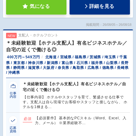
気になる
詳細を見る
掲載期間：26/08/05～26/08/18
支配人・ホテルフロント
NEW
＊未経験歓迎【ホテル支配人】有名ビジネスホテル／
自宅の近くで働ける◎
400万円～549万円
北海道 / 宮城県 / 福島県 / 茨城県 / 埼玉県 / 千葉
県 / 東京都 / 神奈川県 / 新潟県 / 富山県 / 石川県 / 福井県 / 山梨県 / 長野
県 / 静岡県 / 滋賀県 / 大阪府 / 奈良県 / 鳥取県 / 広島県 / 徳島県 / 長崎県
/ 沖縄県
＊未経験歓迎【ホテル支配人】有名ビジネスホテル／自
宅の近くで働ける◎
仕事
内容
【仕事内容】 ホテルやスタッフを育て、繁盛させる仕事で
す。支配人は自ら現場でお客様やスタッフと接しながら、 ホ
テルを1棟まる…
【必須要件】 基本的なPCスキル（Word、Excel、入
必須
力、メール） ※業界経験不…
応募
資格