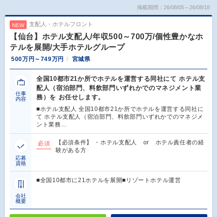
掲載期間：26/08/05～26/08/18
支配人・ホテルフロント
NEW
【仙台】ホテル支配人/年収500～700万/個性豊かなホ
テルを展開/大手ホテルグループ
500万円～749万円
宮城県
全国10都市21か所でホテルを運営する同社にて ホテル支
配人（宿泊部門、料飲部門いずれかでのマネジメント業
仕事
務）を お任せします。
内容
■ホテル支配人 全国10都市21か所でホテルを運営する同社に
て ホテル支配人（宿泊部門、料飲部門いずれかでのマネジメ
ント業務…
【必須条件】 ・ホテル支配人 or ホテル責任者の経
必須
験がある方
応募
資格
■全国10都市に21ホテルを展開■リゾートホテル運営
会社
概要