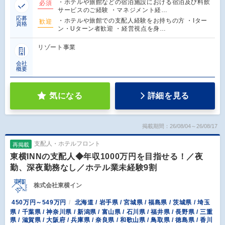
・ホテルや旅館などの宿泊施設における宿泊及び料飲
必須
サービスのご経験 ・マネジメント経…
応募
・ホテルや旅館での支配人経験をお持ちの方 ・Iター
歓迎
資格
ン・Uターン者歓迎 ・経営視点を身…
リゾート事業
会社
概要
気になる
詳細を見る
掲載期間：26/08/04～26/08/17
支配人・ホテルフロント
再掲載
東横INNの支配人◆年収1000万円を目指せる！／夜
勤、深夜勤務なし／ホテル業未経験9割
株式会社東横イン
450万円～549万円
北海道 / 岩手県 / 宮城県 / 福島県 / 茨城県 / 埼玉
県 / 千葉県 / 神奈川県 / 新潟県 / 富山県 / 石川県 / 福井県 / 長野県 / 三重
県 / 滋賀県 / 大阪府 / 兵庫県 / 奈良県 / 和歌山県 / 鳥取県 / 徳島県 / 香川