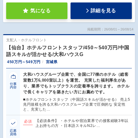
気になる
詳細を見る
掲載期間：26/08/01～26/08/14
支配人・ホテルフロント
【仙台】ホテルフロントスタッフ/450～540万円/中国
語スキルが活かせる/大和ハウスG
450万円～549万円
宮城県
大和ハウスグループ企業で、全国に77棟のホテル（総客
室数1万6,000室以上）を運営。 充実した福利厚生があ
仕事
り、業界でもトップクラスの定着率を誇ります。 ホテル
内容
で長くキャリアを築きたい方にお薦めです。
■ホテルフロントスタッフ（中国語スキルが活かせる） 売上5
兆円規模を誇る大和ハウスグループ企業で圧倒的な 安定性
と、充実した…
【必須条件】 ・ホテルや宿泊業界での接客経験3年以
必須
上お持ちの方 ・日本語スキルN2レ…
応募
資格