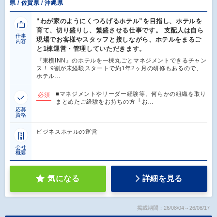
県 / 佐賀県 / 沖縄県
“わが家のようにくつろげるホテル”を目指し、ホテルを
育て、切り盛りし、繁盛させる仕事です。 支配人は自ら
仕事
現場でお客様やスタッフと接しながら、ホテルをまるご
内容
と1棟運営・管理していただきます。
『東横INN』のホテルを一棟丸ごとマネジメントできるチャン
ス！ 9割が未経験スタートで約1年2ヶ月の研修もあるので、
ホテル…
■マネジメントやリーダー経験等、何らかの組織を取り
必須
まとめたご経験をお持ちの方 └お…
応募
資格
ビジネスホテルの運営
会社
概要
気になる
詳細を見る
掲載期間：26/08/04～26/08/17