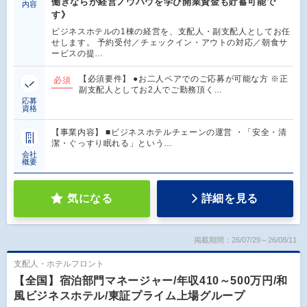
働きならが経営ノウハウを学び開業資金も貯蓄可能で
内容
す》
ビジネスホテルの1棟の経営を、支配人・副支配人としてお任
せします。 予約受付／チェックイン・アウトの対応／朝食サ
ービスの提…
【必須要件】 ●お二人ペアでのご応募が可能な方 ※正
必須
副支配人としてお2人でご勤務頂く…
応募
資格
【事業内容】 ■ビジネスホテルチェーンの運営 ・「安全・清
潔・ぐっすり眠れる」という…
会社
概要
気になる
詳細を見る
掲載期間：26/07/29～26/08/11
支配人・ホテルフロント
【全国】宿泊部門マネージャー/年収410～500万円/和
風ビジネスホテル/東証プライム上場グループ