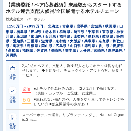
【業務委託 / ペア応募必須】未経験からスタートする
ホテル運営支配人候補/全国展開するホテルチェーン
株式会社スーパーホテル
1150万円～2999万円
北海道 / 青森県 / 岩手県 / 宮城県 / 秋田県 / 山
形県 / 福島県 / 茨城県 / 栃木県 / 群馬県 / 埼玉県 / 千葉県 / 東京都 / 神奈
川県 / 新潟県 / 富山県 / 石川県 / 福井県 / 山梨県 / 長野県 / 岐阜県 / 静岡
県 / 愛知県 / 三重県 / 滋賀県 / 京都府 / 大阪府 / 兵庫県 / 奈良県 / 和歌山
県 / 鳥取県 / 島根県 / 岡山県 / 広島県 / 山口県 / 徳島県 / 香川県 / 愛媛県
/ 高知県 / 福岡県 / 佐賀県 / 長崎県 / 熊本県 / 大分県 / 宮崎県 / 鹿児島県 /
沖縄県
2人1組のペアで、支配人、副支配人としてホテル経営をお任
せします。 ◆予約受付、チェックイン・アウト応対、朝食サ
ービス、、…
仕事
内容
■ホテルで住み込みの為、【2人1組】で働ける方。
必須
（夫婦・カップル・ご兄妹、友達同…
応募
■雇われない働き方や、人生をやり直してチャレンジを
歓迎
資格
したい方 ■独立開業等の夢があり…
スーパーホテルの運営。リブランディングし、Natural,Organ
ic,Sma…
会社
概要