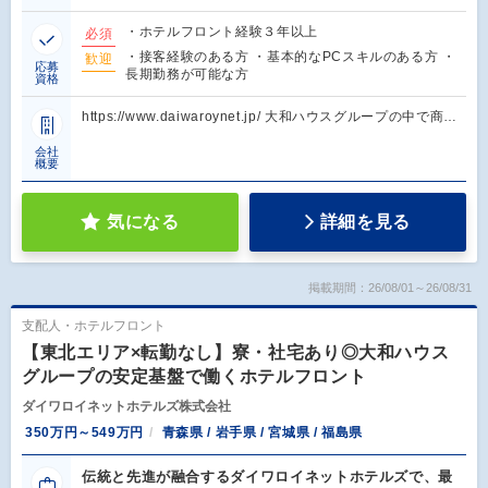
・ホテルフロント経験３年以上
必須
・接客経験のある方 ・基本的なPCスキルのある方 ・
歓迎
応募
長期勤務が可能な方
資格
https://www.daiwaroynet.jp/ 大和ハウスグループの中で商…
会社
概要
気になる
詳細を見る
掲載期間：26/08/01～26/08/31
支配人・ホテルフロント
【東北エリア×転勤なし】寮・社宅あり◎大和ハウス
グループの安定基盤で働くホテルフロント
ダイワロイネットホテルズ株式会社
350万円～549万円
青森県 / 岩手県 / 宮城県 / 福島県
伝統と先進が融合するダイワロイネットホテルズで、最