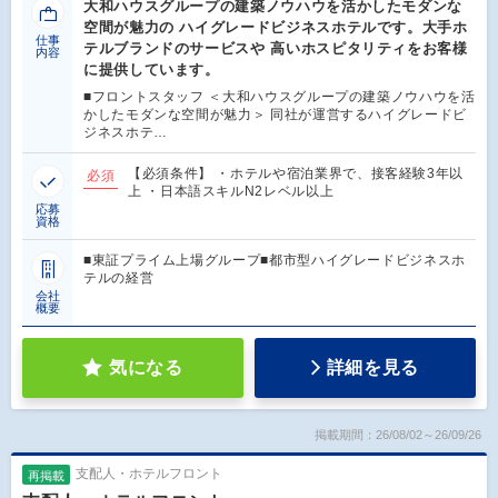
大和ハウスグループの建築ノウハウを活かしたモダンな
空間が魅力の ハイグレードビジネスホテルです。大手ホ
仕事
テルブランドのサービスや 高いホスピタリティをお客様
内容
に提供しています。
■フロントスタッフ ＜大和ハウスグループの建築ノウハウを活
かしたモダンな空間が魅力＞ 同社が運営するハイグレードビ
ジネスホテ…
【必須条件】 ・ホテルや宿泊業界で、接客経験3年以
必須
上 ・日本語スキルN2レベル以上
応募
資格
■東証プライム上場グループ■都市型ハイグレードビジネスホ
テルの経営
会社
概要
気になる
詳細を見る
掲載期間：26/08/02～26/09/26
支配人・ホテルフロント
再掲載