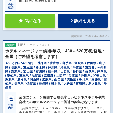
創立以来、三重県四日市市…
会社
概要
気になる
詳細を見る
掲載期間：26/08/04～26/08/17
支配人・ホテルフロント
再掲載
ホテルマネージャー候補/年収：430～520万/勤務地：
全国（ご希望を考慮します）
450万円～549万円
北海道 / 青森県 / 岩手県 / 宮城県 / 秋田県 / 山形
県 / 福島県 / 茨城県 / 栃木県 / 群馬県 / 埼玉県 / 千葉県 / 東京都 / 神奈川
県 / 新潟県 / 富山県 / 石川県 / 福井県 / 山梨県 / 長野県 / 岐阜県 / 静岡県
/ 愛知県 / 三重県 / 滋賀県 / 京都府 / 大阪府 / 兵庫県 / 奈良県 / 和歌山県 /
鳥取県 / 島根県 / 岡山県 / 広島県 / 山口県 / 徳島県 / 香川県 / 愛媛県 / 高
知県 / 福岡県 / 佐賀県 / 長崎県 / 熊本県 / 大分県 / 宮崎県 / 鹿児島県 / 沖
縄県
全国にチェーン展開する成長著しいビジネスホテル事業
会社でのホテルマネージャー候補の募集となります。
仕事
内容
【具体的には】 チョイスホテルズ事業およびグリーンズホテ
ルズ事業部におけるホテル責任者 ・ホテル全体の管理 ・人材