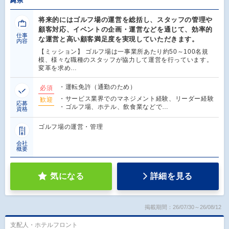
縄県
将来的にはゴルフ場の運営を総括し、スタッフの管理や
顧客対応、イベントの企画・運営などを通じて、効率的
仕事
な運営と高い顧客満足度を実現していただきます。
内容
【ミッション】 ゴルフ場は一事業所あたり約50～100名規
模、様々な職種のスタッフが協力して運営を行っています。
変革を求め…
・運転免許（通勤のため）
必須
・サービス業界でのマネジメント経験、リーダー経験
歓迎
応募
・ゴルフ場、ホテル、飲食業などで…
資格
ゴルフ場の運営・管理
会社
概要
気になる
詳細を見る
掲載期間：26/07/30～26/08/12
支配人・ホテルフロント