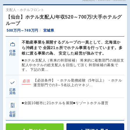
支配人・ホテルフロント
【仙台】ホテル支配人/年収520～700万/大手ホテルグ
ループ
500万円～749万円
宮城県
不動産事業を展開するグループの一員として、北海道か
ら沖縄まで 全国21ヵ所でホテル事業を行っています。多
仕事
岐に渡る事業の為、 安定した経営が強みです。
内容
■ホテル支配人（将来の幹部候補） 将来的に複数部門の統括支
配人やホテルの総支配人を目指して頂く 幹部候補の募集で
す。 下記の業…
【必須条件】 ・ホテル勤務経験（5年以上） ・ホテル
必須
運営部門での3～5名以上のマネジ…
応募
資格
■全国10都市に21ホテルを展開■リゾートホテル運営
会社
概要