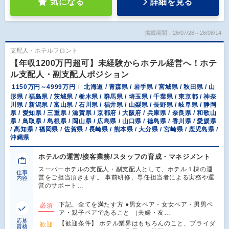
気になる
詳細を見る
掲載期間：26/07/28～26/08/14
支配人・ホテルフロント
【年収1200万円超可】未経験からホテル経営へ！ホテ
ル支配人・副支配人ポジション
1150万円～4999万円
北海道 / 青森県 / 岩手県 / 宮城県 / 秋田県 / 山
形県 / 福島県 / 茨城県 / 栃木県 / 群馬県 / 埼玉県 / 千葉県 / 東京都 / 神奈
川県 / 新潟県 / 富山県 / 石川県 / 福井県 / 山梨県 / 長野県 / 岐阜県 / 静岡
県 / 愛知県 / 三重県 / 滋賀県 / 京都府 / 大阪府 / 兵庫県 / 奈良県 / 和歌山
県 / 鳥取県 / 島根県 / 岡山県 / 広島県 / 山口県 / 徳島県 / 香川県 / 愛媛県
/ 高知県 / 福岡県 / 佐賀県 / 長崎県 / 熊本県 / 大分県 / 宮崎県 / 鹿児島県 /
沖縄県
ホテルの運営/接客業務/スタッフの育成・マネジメント
スーパーホテルの支配人・副支配人として、ホテル１棟の運
仕事
営をご担当頂きます。 事前研修、専任担当者による実務や運
内容
営のサポート…
下記、全てを満たす方 ●男女ペア・女女ペア・男男ペ
必須
ア・親子ペアであること （夫婦・友…
応募
【歓迎条件】 ホテル業界はもちろんのこと、ブライダ
歓迎
資格