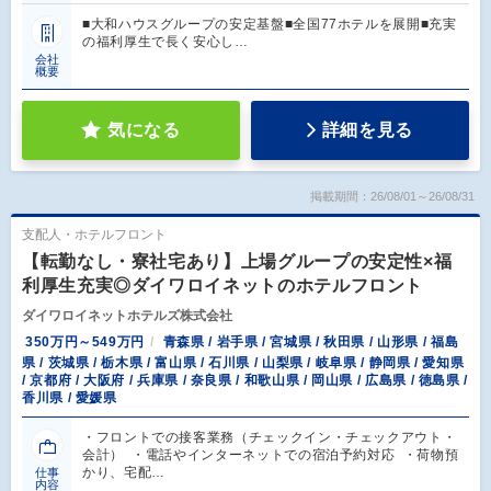
■大和ハウスグループの安定基盤■全国77ホテルを展開■充実
の福利厚生で長く安心し…
会社
概要
気になる
詳細を見る
掲載期間：26/08/01～26/08/31
支配人・ホテルフロント
【転勤なし・寮社宅あり】上場グループの安定性×福
利厚生充実◎ダイワロイネットのホテルフロント
ダイワロイネットホテルズ株式会社
350万円～549万円
青森県 / 岩手県 / 宮城県 / 秋田県 / 山形県 / 福島
県 / 茨城県 / 栃木県 / 富山県 / 石川県 / 山梨県 / 岐阜県 / 静岡県 / 愛知県
/ 京都府 / 大阪府 / 兵庫県 / 奈良県 / 和歌山県 / 岡山県 / 広島県 / 徳島県 /
香川県 / 愛媛県
・フロントでの接客業務（チェックイン・チェックアウト・
会計） ・電話やインターネットでの宿泊予約対応 ・荷物預
かり、宅配…
仕事
内容