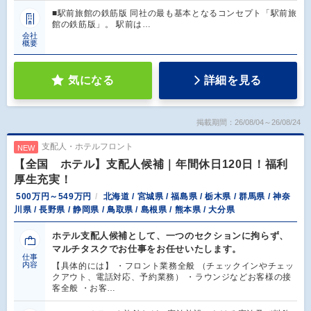
■駅前旅館の鉄筋版 同社の最も基本となるコンセプト「駅前旅
館の鉄筋版」。 駅前は…
会社
概要
気になる
詳細を見る
掲載期間：26/08/04～26/08/24
支配人・ホテルフロント
NEW
【全国 ホテル】支配人候補｜年間休日120日！福利
厚生充実！
500万円～549万円
北海道 / 宮城県 / 福島県 / 栃木県 / 群馬県 / 神奈
川県 / 長野県 / 静岡県 / 鳥取県 / 島根県 / 熊本県 / 大分県
ホテル支配人候補として、一つのセクションに拘らず、
マルチタスクでお仕事をお任せいたします。
仕事
内容
【具体的には】 ・フロント業務全般 （チェックインやチェッ
クアウト、電話対応、予約業務） ・ラウンジなどお客様の接
客全般 ・お客…