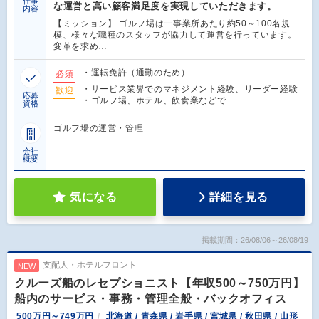
仕事
な運営と高い顧客満足度を実現していただきます。
内容
【ミッション】 ゴルフ場は一事業所あたり約50～100名規
模、様々な職種のスタッフが協力して運営を行っています。
変革を求め…
・運転免許（通勤のため）
必須
・サービス業界でのマネジメント経験、リーダー経験
歓迎
応募
・ゴルフ場、ホテル、飲食業などで…
資格
ゴルフ場の運営・管理
会社
概要
気になる
詳細を見る
掲載期間：26/08/06～26/08/19
支配人・ホテルフロント
NEW
クルーズ船のレセプショニスト【年収500～750万円】
船内のサービス・事務・管理全般・バックオフィス
500万円～749万円
北海道 / 青森県 / 岩手県 / 宮城県 / 秋田県 / 山形