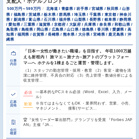
支配人・ホテルフロント
500万円～599万円
北海道 / 青森県 / 岩手県 / 宮城県 / 秋田県 / 山形
県 / 福島県 / 茨城県 / 栃木県 / 群馬県 / 埼玉県 / 千葉県 / 東京都 / 神奈川
県 / 新潟県 / 富山県 / 石川県 / 福井県 / 山梨県 / 長野県 / 岐阜県 / 静岡県
/ 愛知県 / 三重県 / 滋賀県 / 京都府 / 大阪府 / 兵庫県 / 奈良県 / 和歌山県 /
鳥取県 / 島根県 / 岡山県 / 広島県 / 山口県 / 徳島県 / 香川県 / 愛媛県 / 高
知県 / 福岡県 / 佐賀県 / 長崎県 / 熊本県 / 大分県 / 宮崎県 / 鹿児島県 / 沖
縄県
「日本一女性が働きたい職場」を目指す。 年収1000万越
えも射程内！ 旅マエ～旅ナカ~旅アトのプラットフォー
仕事
マ―へ ホテルを1棟まるごと運営・管理します。
内容
（1）スタッフの勤怠管理・採用・教育 （2）客室・建物を清
潔に維持管理、不具合の対応 （3）売上管理・数値分析による
収支管理…
―基本的なPCスキル必須（Word、Excel、入力、メー
必須
ル）
応募
※当てはまらなくてもOK ・業界問わず、営業、小売、
歓迎
資格
マネジメント、 接客(サービス…
🏆『女性リーダー輩出部門』グランプリを受賞 『Forbes JAP
AN』主催『JA…
会社
概要