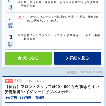
礎計画、販促計画、要員計画、設備投資計画の策定及び実践
・予算統制管…
仕事
内容
・ホテルマネージャー以上のご経験 ・上記、仕事内容
必須
のご経験をお持ちの方。
応募
資格
東京証券取引所スタンダード市場 ＜事業内容＞ ・ホテル事業
・不動産事業
会社
概要
気になる
詳細を見る
掲載期間：26/08/03～26/08/16
支配人・ホテルフロント
NEW
【仙台】フロントスタッフ/400～500万円/働きやすい
安定環境/ハイグレードビジネスホテル
400万円～599万円
宮城県