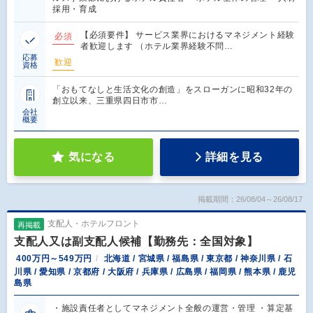
採用・育成
【必須要件】 サービス業界におけるマネジメント経験
必須
者歓迎します （ホテル業界経験不問…
応募
歓迎
資格
「おもてなしと生活文化の創造」をスローガンに昭和32年の
創立以来、三重県四日市市…
会社
概要
気になる
詳細を見る
掲載期間：26/08/04～26/08/17
支配人・ホテルフロント
再掲載
支配人又は副支配人候補【勤務先：全国対象】
400万円～549万円
北海道 / 宮城県 / 福島県 / 東京都 / 神奈川県 / 石
川県 / 愛知県 / 京都府 / 大阪府 / 兵庫県 / 広島県 / 福岡県 / 熊本県 / 鹿児
島県
・施設責任者としてマネジメント全般の運営・管理 ・算定基