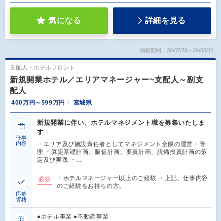
気になる
詳細を見る
掲載期間：26/07/30～26/08/12
支配人・ホテルフロント
新規開業ホテル／エリアマネージャー~支配人～副支
配人
400万円～599万円
宮城県
新規開業に伴い、ホテルマネジメント職を募集いたしま
す
仕事
内容
・エリア及び施設責任者としてマネジメント全般の運営・管
理 ・算定基礎計画、販促計画、要員計画、設備投資計画の策
定及び実践 ・…
・ホテルマネージャー以上のご経験 ・上記、仕事内容
必須
のご経験をお持ちの方。
応募
資格
●ホテル事業 ●不動産事業