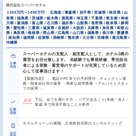
株式会社スーパーホテル
1100万円～1499万円
北海道 / 青森県 / 岩手県 / 宮城県 / 秋田県 / 山
形県 / 福島県 / 茨城県 / 栃木県 / 群馬県 / 埼玉県 / 千葉県 / 東京都 / 神奈
川県 / 新潟県 / 富山県 / 石川県 / 福井県 / 山梨県 / 長野県 / 岐阜県 / 静岡
県 / 愛知県 / 三重県 / 滋賀県 / 京都府 / 大阪府 / 兵庫県 / 奈良県 / 和歌山
県 / 鳥取県 / 島根県 / 岡山県 / 広島県 / 山口県 / 徳島県 / 香川県 / 愛媛県
/ 高知県 / 福岡県 / 佐賀県 / 長崎県 / 熊本県 / 大分県 / 宮崎県 / 鹿児島県 /
沖縄県
スーパーホテルの支配人・副支配人として、ホテル1棟の
運営をお任せ致します。 未経験でも事前研修、専任担当
仕事
者による実務・運営等のサポートが充実しているため安
内容
心して従事頂けます！
【業務内容】 ・ 電話やPC等での予約受付・チェックイン業
務・朝食給仕等の接客 ・簡単な経理業務 ・アルバイトスタッ
フの採用・…
下記、全てを満たす方 ・ペアであること(夫婦・友人・
必須
親戚 等で同居可能なことが条件…
応募
資格
ホテルチェーンの展開、土地有効活用のコンサルティング
会社