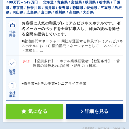
400万円～549万円
北海道 / 青森県 / 宮城県 / 秋田県 / 栃木県 / 千葉
県 / 東京都 / 神奈川県 / 福井県 / 長野県 / 静岡県 / 愛知県 / 三重県 / 島根
県 / 岡山県 / 広島県 / 山口県 / 香川県 / 高知県 / 大分県
お客様に人気の和風プレミアムビジネスホテルです。 有
名メーカーのベッドを全室に導入し、日頃の疲れを癒せ
仕事
る空間を提供しています。
内容
■宿泊部門マネージャー 同社が運営する和風プレミアムビジネ
スホテルにおいて 宿泊部門マネージャーとして、マネジメン
ト業務と、…
【必須条件】 ・ホテル業務経験者 【歓迎条件】 ・管
必須
理職の経験あれば尚可 ・語学力（日本…
応募
資格
■寮事業■ホテル事業■シニアライフ事業
会社
概要
気になる
詳細を見る
掲載期間：26/07/28～26/08/10