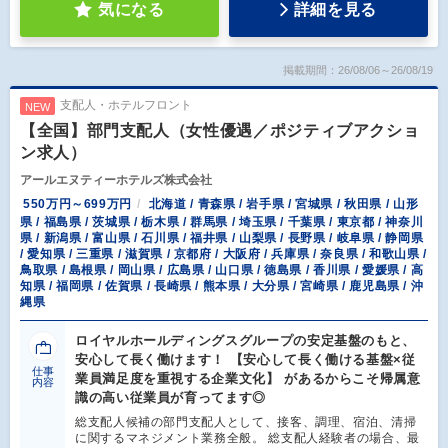
気になる
詳細を見る
掲載期間：26/08/06～26/08/19
支配人・ホテルフロント
NEW
【全国】部門支配人（女性優遇／ポジティブアクショ
ン求人）
アールエヌティーホテルズ株式会社
550万円～699万円
北海道 / 青森県 / 岩手県 / 宮城県 / 秋田県 / 山形
県 / 福島県 / 茨城県 / 栃木県 / 群馬県 / 埼玉県 / 千葉県 / 東京都 / 神奈川
県 / 新潟県 / 富山県 / 石川県 / 福井県 / 山梨県 / 長野県 / 岐阜県 / 静岡県
/ 愛知県 / 三重県 / 滋賀県 / 京都府 / 大阪府 / 兵庫県 / 奈良県 / 和歌山県 /
鳥取県 / 島根県 / 岡山県 / 広島県 / 山口県 / 徳島県 / 香川県 / 愛媛県 / 高
知県 / 福岡県 / 佐賀県 / 長崎県 / 熊本県 / 大分県 / 宮崎県 / 鹿児島県 / 沖
縄県
ロイヤルホールディングスグループの安定基盤のもと、
安心して長く働けます！ 【安心して長く働ける基盤×従
仕事
業員満足度を重視する企業文化】 があるからこそ帰属意
内容
識の高い従業員が育ってます◎
総支配人候補の部門支配人として、接客、調理、宿泊、清掃
に関するマネジメント業務全般。 総支配人経験者の場合、最