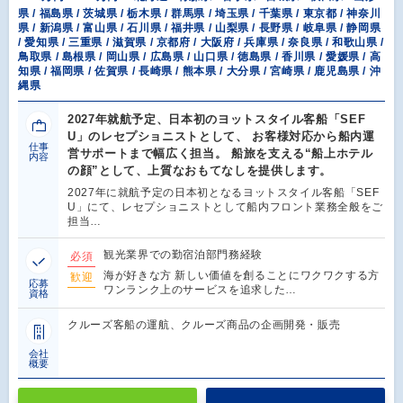
県 / 福島県 / 茨城県 / 栃木県 / 群馬県 / 埼玉県 / 千葉県 / 東京都 / 神奈川
県 / 新潟県 / 富山県 / 石川県 / 福井県 / 山梨県 / 長野県 / 岐阜県 / 静岡県
/ 愛知県 / 三重県 / 滋賀県 / 京都府 / 大阪府 / 兵庫県 / 奈良県 / 和歌山県 /
鳥取県 / 島根県 / 岡山県 / 広島県 / 山口県 / 徳島県 / 香川県 / 愛媛県 / 高
知県 / 福岡県 / 佐賀県 / 長崎県 / 熊本県 / 大分県 / 宮崎県 / 鹿児島県 / 沖
縄県
2027年就航予定、日本初のヨットスタイル客船「SEF
U」のレセプショニストとして、 お客様対応から船内運
仕事
営サポートまで幅広く担当。 船旅を支える“船上ホテル
内容
の顔”として、上質なおもてなしを提供します。
2027年に就航予定の日本初となるヨットスタイル客船「SEF
U」にて、レセプショニストとして船内フロント業務全般をご
担当…
観光業界での勤宿泊部門務経験
必須
海が好きな方 新しい価値を創ることにワクワクする方
歓迎
応募
ワンランク上のサービスを追求した…
資格
クルーズ客船の運航、クルーズ商品の企画開発・販売
会社
概要