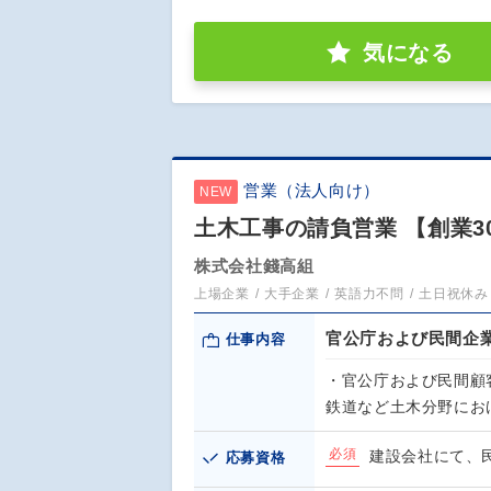
気になる
営業（法人向け）
NEW
土木工事の請負営業 【創業
株式会社錢高組
上場企業
大手企業
英語力不問
土日祝休み
官公庁および民間企
仕事内容
・官公庁および民間顧
鉄道など土木分野にお
必須
建設会社にて、
応募資格