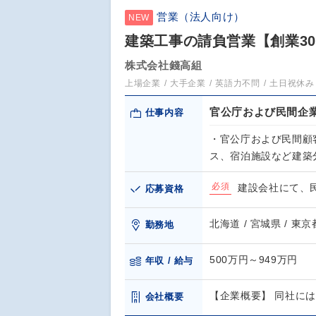
営業（法人向け）
NEW
建築工事の請負営業【創業3
株式会社錢高組
上場企業
大手企業
英語力不問
土日祝休み
官公庁および民間企
仕事内容
・官公庁および民間顧
ス、宿泊施設など建築
必須
建設会社にて、
応募資格
北海道 / 宮城県 / 東京
勤務地
500万円～949万円
年収 / 給与
【企業概要】 同社に
会社概要