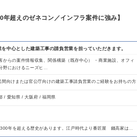
00年超えのゼネコン／インフラ案件に強み】
業を中心とした建築工事の請負営業を担っていただきます。
客からの案件情報収集、関係構築（既存中心） ・商業施設、オフィ
分野におけるニーズヒ…
民間向けまたは官公庁向けの建築工事請負営業のご経験をお持ちの方
都 / 愛知県 / 大阪府 / 福岡県
は300年を超える歴史があります。江戸時代より番匠屋 錢高家は…