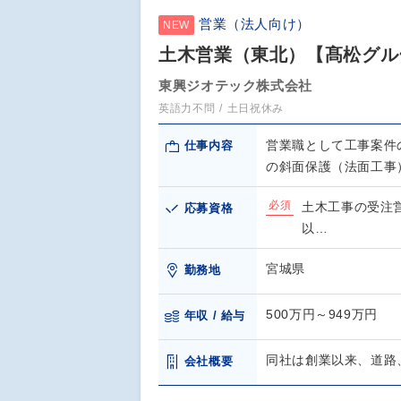
営業（法人向け）
NEW
土木営業（東北）【髙松グル
東興ジオテック株式会社
英語力不問
土日祝休み
営業職として工事案件
仕事内容
の斜面保護（法面工事
必須
土木工事の受注
応募資格
以…
宮城県
勤務地
500万円～949万円
年収 / 給与
同社は創業以来、道路
会社概要