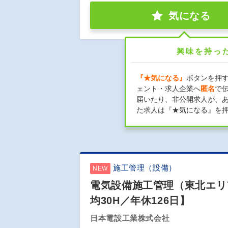
気になる
興味を持っ
『★気になる』
ボタンを押
ェント・求人企業へ
匿名
で
届いたり、非公開求人が、
た求人は『★気になる』を
施工管理（設備）
NEW
電気設備施工管理（東北エリ
均30H／年休126日】
日本電設工業株式会社