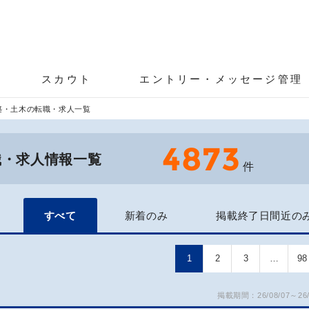
スカウト
エントリー・メッセージ管理
築・土木の転職・求人一覧
4873
職・求人情報一覧
件
すべて
新着のみ
掲載終了日間近の
1
2
3
…
98
掲載期間：26/08/07～26/