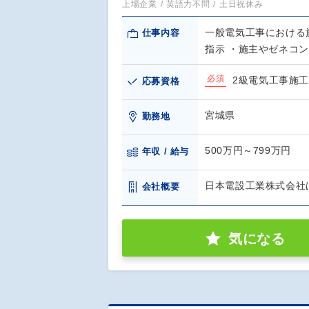
上場企業
英語力不問
土日祝休み
一般電気工事における
仕事内容
指示 ・施主やゼネコ
必須
2級電気工事施
応募資格
宮城県
勤務地
500万円～799万円
年収 / 給与
日本電設工業株式会社
会社概要
気になる