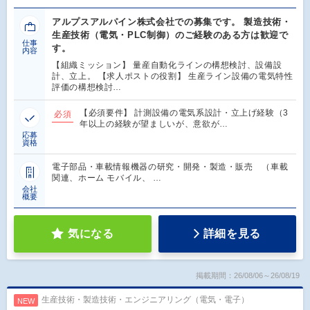
アルプスアルパイン株式会社での募集です。 製造技術・
生産技術（電気・PLC制御）のご経験のある方は歓迎で
仕事
す。
内容
【組織ミッション】 量産自動化ラインの構想検討、設備設
計、立上。 【求人ポストの役割】 生産ライン設備の電気特性
評価の構想検討…
【必須要件】 計測設備の電気系設計・立上げ経験（3
必須
年以上の経験が望ましいが、意欲が…
応募
資格
電子部品・車載情報機器の研究・開発・製造・販売 （車載
関連、ホーム モバイル、 …
会社
概要
気になる
詳細を見る
掲載期間：26/08/06～26/08/19
生産技術・製造技術・エンジニアリング（電気・電子）
NEW