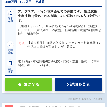
450万円～699万円
宮城県
アルプスアルパイン株式会社での募集です。 製造技術・
生産技術（電気・PLC制御）のご経験のある方は歓迎で
仕事
す。
内容
【組織ミッション】 量産自動化ラインの構想検討、設備設
計、立上。 【求人ポストの役割】 新製品組立設備の制御構想
検討、制御設計…
【必須要件】 自動組立設備 シーケンサー制御経験（3
必須
年以上の経験が望ましいが、意欲…
応募
資格
電子部品・車載情報機器の研究・開発・製造・販売 （車載
関連、ホーム モバイル、 …
会社
概要
気になる
詳細を見る
掲載期間：26/08/06～26/08/19