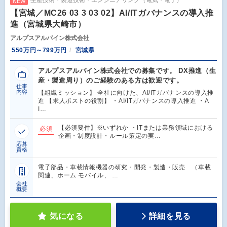
生産技術・製造技術・エンジニアリング（電気・電子）
NEW
【宮城／MC26 03 3 03 02】AI/ITガバナンスの導入推
進（宮城県大崎市）
アルプスアルパイン株式会社
550万円～799万円
宮城県
アルプスアルパイン株式会社での募集です。 DX推進（生
産・製造周り）のご経験のある方は歓迎です。
仕事
内容
【組織ミッション】 全社に向けた、AI/ITガバナンスの導入推
進 【求人ポストの役割】 ・AI/ITガバナンスの導入推進 ・A
I…
【必須要件】※いずれか ・ITまたは業務領域における
必須
企画・制度設計・ルール策定の実…
応募
資格
電子部品・車載情報機器の研究・開発・製造・販売 （車載
関連、ホーム モバイル、 …
会社
概要
気になる
詳細を見る