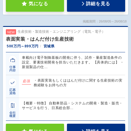
気になる
詳細を見る
掲載期間：26/08/05～26/08/18
生産技術・製造技術・エンジニアリング（電気・電子）
NEW
表面実装・はんだ付け生産技術
500万円～899万円
宮城県
車載向け電子制御基板の開発に伴う、試作・量産製造条件の
設定、要素技術開発を担当いただきます。 【具体的には】 ・
新規製品の仕…
仕事
内容
・表面実装もしくははんだ付けに関する生産技術の実
必須
務経験をお持ちの方
応募
資格
【概要・特徴】 自動車部品・システムの開発・製造・販売・
サービスを行う、日系総合部…
会社
概要