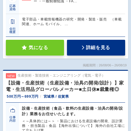
ー ・一般制御知識 ・FA…
応募
資格
電子部品・車載情報機器の研究・開発・製造・販売 （車載
関連、ホーム モバイル、 …
会社
概要
気になる
詳細を見る
掲載期間：26/08/06～26/08/19
生産技術・製造技術・エンジニアリング（電気・電子）
NEW
【設備・生産技術（生産設備・治具の開発/設計）】家
電・生活用品グローバルメーカー■土日休■裁量権◎
500万円～699万円
宮城県 / 佐賀県
設備・生産技術（食品・飲料の生産設備・治具の開発/設
計）業務をお任せいたします。
仕事
内容
＜～具体的には～＞ ・製品における生産設備の開発、設計業
務 ・担当製品：食品 【海外出張について】 海外の自社工場に
て立ち上げ業…