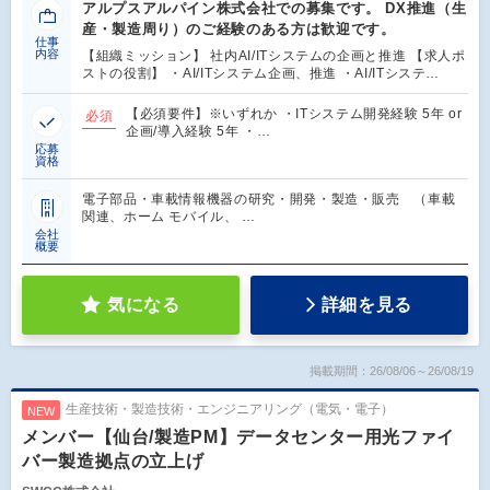
アルプスアルパイン株式会社での募集です。 DX推進（生
産・製造周り）のご経験のある方は歓迎です。
仕事
内容
【組織ミッション】 社内AI/ITシステムの企画と推進 【求人ポ
ストの役割】 ・AI/ITシステム企画、推進 ・AI/ITシステ…
【必須要件】※いずれか ・ITシステム開発経験 5年 or
必須
企画/導入経験 5年 ・…
応募
資格
電子部品・車載情報機器の研究・開発・製造・販売 （車載
関連、ホーム モバイル、 …
会社
概要
気になる
詳細を見る
掲載期間：26/08/06～26/08/19
生産技術・製造技術・エンジニアリング（電気・電子）
NEW
メンバー【仙台/製造PM】データセンター用光ファイ
バー製造拠点の立上げ