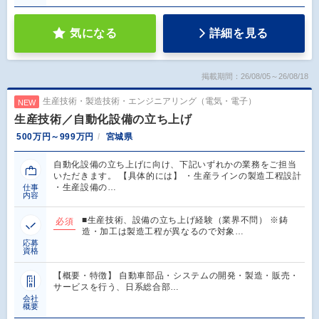
気になる
詳細を見る
掲載期間：26/08/05～26/08/18
生産技術・製造技術・エンジニアリング（電気・電子）
NEW
生産技術／自動化設備の立ち上げ
500万円～999万円
宮城県
自動化設備の立ち上げに向け、下記いずれかの業務をご担当
いただきます。 【具体的には】 ・生産ラインの製造工程設計
・生産設備の…
仕事
内容
■生産技術、設備の立ち上げ経験（業界不問） ※鋳
必須
造・加工は製造工程が異なるので対象…
応募
資格
【概要・特徴】 自動車部品・システムの開発・製造・販売・
サービスを行う、日系総合部…
会社
概要