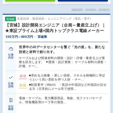
掲載期間：26/08/06～26/08/19
生産技術・製造技術・エンジニアリング（電気・電子）
再掲載
【宮城】設計開発エンジニア（企画～量産立上げ）｜
★東証プライム上場×国内トップクラス電線メーカー
550万円～899万円
宮城県
世界中のAIデータセンターを繋ぐ「光の道」を、新たな
技術と材料で創り出す。
仕事
内容
ケーブルおよび関連材料の開発・設計・評価・量産立上げ業
務を担当します。 ▼開発・設計業務： ケーブル材料の調査・
評価、ケー…
■求める人物像 ・新しい技術、スキルを積極的に学ぼ
必須
うという高い意欲を持つ人財 ・チー…
応募
■歓迎要件（Want） ・英語や中国語など外国語が話せ
歓迎
資格
る方（日常的にメール等で使用…
電線・ケーブル、電力機器部品、巻線、光ファイバケーブ
ル、情報機器用ローラ等の製造…
会社
概要