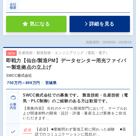
会社
概要
気になる
詳細を見る
掲載期間：26/08/06～26/08/19
生産技術・製造技術・エンジニアリング（電気・電子）
NEW
即戦力【仙台/製造PM】データセンター用光ファイバ
ー製造拠点の立上げ
SWCC株式会社
750万円～899万円
宮城県
SWCC株式会社での募集です。 製造技術・生産技術（電
気・PLC制御）のご経験のある方は歓迎です。
仕事
内容
【業務内容】 当社のケーブル開発部門において、ケーブルお
よび関連材料の開発・設計・評価・量産立上げ業務をご担当
いただきます…
【必須】 ■業種問わず製造工程に関わった経験 ■英
必須
語でのコミュニケーションに抵抗が…