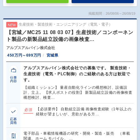
掲載期間：26/08/06～26/08/19
生産技術・製造技術・エンジニアリング（電気・電子）
NEW
【宮城／MC25 11 08 03 07】生産技術／コンポーネン
ト製品の新製品組立設備の画像検査…
アルプスアルパイン株式会社
450万円～699万円
宮城県
アルプスアルパイン株式会社での募集です。 製造技術・
生産技術（電気・PLC制御）のご経験のある方は歓迎で
仕事
す。
内容
【組織ミッション】 量産自動化ラインの構想検討、設備設
計、立上。 【求人ポストの役割】 新製品組立設備の画像検査
構想検討、検査…
【必須要件】 自動組立設備 画像検査経験（1年以上の
必須
経験が望ましいが、意欲がある方…
応募
資格
電子部品・車載情報機器の研究・開発・製造・販売 （車載
関連、ホーム モバイル、 …