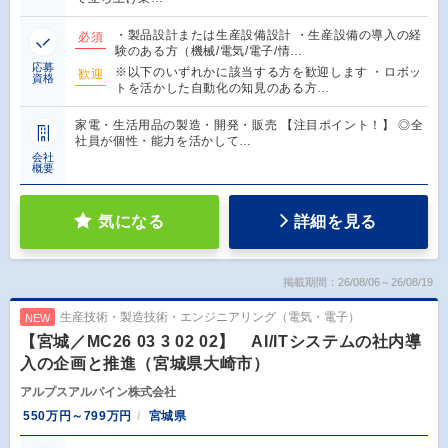
・製品設計または生産設備設計 ・生産設備の導入の経
必須
験のある方（機械/電気/電子/情…
応募
※以下のいずれかに該当する方を歓迎します ・ロボッ
歓迎
資格
トを活かした自動化の知見のある方…
家電・生活用品の製造・開発・販売 【注目ポイント！】 ◎全
社員が個性・能力を活かして…
会社
概要
気になる
詳細を見る
掲載期間：26/08/06～26/08/19
生産技術・製造技術・エンジニアリング（電気・電子）
NEW
【宮城／MC26 03 3 02 02】 AI/ITシステムの社内導
入の企画と推進（宮城県大崎市）
アルプスアルパイン株式会社
550万円～799万円
宮城県