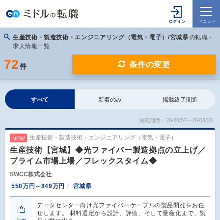
生産技術・製造技術・エンジニアリング（電気・電子）/宮城県
の転職・
求人情報一覧
72
条件の変更
件
すべて
新着のみ
掲載終了間近
掲載期間：26/08/07～26/08/20
生産技術・製造技術・エンジニアリング（電気・電子）
NEW
生産技術【宮城】◆光ファイバー製造拠点の立上げ／
プライム市場上場／フレックスタイム◆
SWCC株式会社
550万円～849万円
宮城県
データセンター向け光ファイバーケーブルの製品開発をお任
せします。 材料選定から設計、評価、そして量産化まで、製