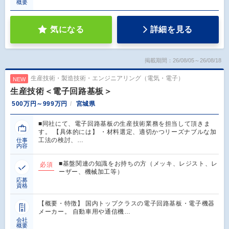
概要
気になる
詳細を見る
掲載期間：26/08/05～26/08/18
生産技術・製造技術・エンジニアリング（電気・電子）
NEW
生産技術＜電子回路基板＞
500万円～999万円
宮城県
■同社にて、電子回路基板の生産技術業務を担当して頂きま
す。 【具体的には】 ・材料選定、適切かつリーズナブルな加
工法の検討、…
仕事
内容
■基盤関連の知識をお持ちの方（メッキ、レジスト、レ
必須
ーザー、機械加工等）
応募
資格
【概要・特徴】 国内トップクラスの電子回路基板・電子機器
メーカー。 自動車用や通信機…
会社
概要