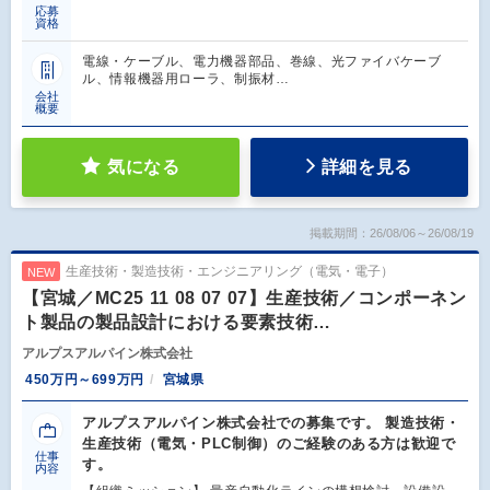
応募
資格
電線・ケーブル、電力機器部品、巻線、光ファイバケーブ
ル、情報機器用ローラ、制振材…
会社
概要
気になる
詳細を見る
掲載期間：26/08/06～26/08/19
生産技術・製造技術・エンジニアリング（電気・電子）
NEW
【宮城／MC25 11 08 07 07】生産技術／コンポーネン
ト製品の製品設計における要素技術…
アルプスアルパイン株式会社
450万円～699万円
宮城県
アルプスアルパイン株式会社での募集です。 製造技術・
生産技術（電気・PLC制御）のご経験のある方は歓迎で
仕事
す。
内容