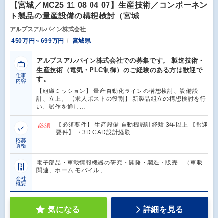
【宮城／MC25 11 08 04 07】生産技術／コンポーネン
ト製品の量産設備の構想検討（宮城…
アルプスアルパイン株式会社
450万円～699万円
宮城県
アルプスアルパイン株式会社での募集です。 製造技術・
生産技術（電気・PLC制御）のご経験のある方は歓迎で
仕事
す。
内容
【組織ミッション】 量産自動化ラインの構想検討、設備設
計、立上。 【求人ポストの役割】 新製品組立の構想検討を行
い、試作を通し…
【必須要件】 生産設備 自動機設計経験 3年以上 【歓迎
必須
要件】 ・3D CAD設計経験…
応募
資格
電子部品・車載情報機器の研究・開発・製造・販売 （車載
関連、ホーム モバイル、 …
会社
概要
気になる
詳細を見る