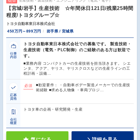
生産技術・製造技術・エンジニアリング（電気・電子）
NEW
【宮城/岩手】生産技術 ☆年間休日121日/残業25時間
程度/トヨタグループ☆
トヨタ自動車東日本株式会社
450万円～899万円
岩手県 / 宮城県
トヨタ自動車東日本株式会社での募集です。 製造技術・
生産技術（電気・PLC制御）のご経験のある方は歓迎で
仕事
す。
内容
■業務内容 コンパクトカーの生産技術を担当頂きます。 シエ
ンタ、アクア、ヤリス、ヤリスクロスなどの生産ラインの工
程計画・設備…
■歓迎要件： ・自動車ボデー製造メーカーでの生産技
必須
術経験 ■求める人物像 ・車両プロジ…
応募
資格
トヨタ車の企画・研究開発・生産
会社
概要
気になる
詳細を見る