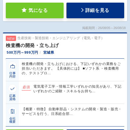
気になる
詳細を見る
掲載期間：26/08/05～26/08/18
生産技術・製造技術・エンジニアリング（電気・電子）
NEW
検査機の開発・立ち上げ
500万円～999万円
宮城県
検査機の開発・立ち上げにおける、下記いずれかの業務をご
担当いただきます。 【具体的には】 ■ソフト系 ・検査機用
の、テストプロ…
仕事
内容
電気電子工学・情報工学いずれかの知見があり、下記
必須
いずれかのご経験・スキルをお持ち…
応募
資格
【概要・特徴】 自動車部品・システムの開発・製造・販売・
サービスを行う、日系総合部…
会社
概要