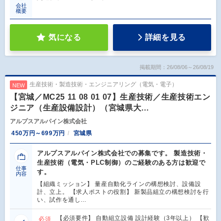
会社
概要
気になる
詳細を見る
掲載期間：26/08/06～26/08/19
生産技術・製造技術・エンジニアリング（電気・電子）
NEW
【宮城／MC25 11 08 01 07】生産技術／生産技術エン
ジニア（生産設備設計）（宮城県大…
アルプスアルパイン株式会社
450万円～699万円
宮城県
アルプスアルパイン株式会社での募集です。 製造技術・
生産技術（電気・PLC制御）のご経験のある方は歓迎で
仕事
す。
内容
【組織ミッション】 量産自動化ラインの構想検討、設備設
計、立上。 【求人ポストの役割】 新製品組立の構想検討を行
い、試作を通し…
【必須要件】 自動組立設備 設計経験（3年以上） 【歓
必須