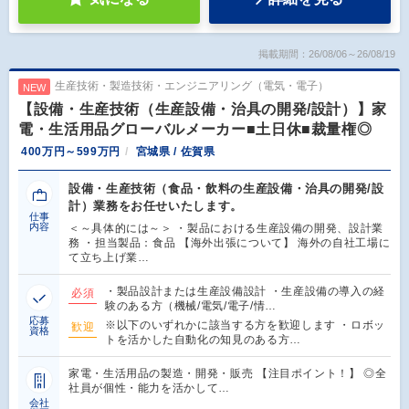
掲載期間：26/08/06～26/08/19
生産技術・製造技術・エンジニアリング（電気・電子）
NEW
【設備・生産技術（生産設備・治具の開発/設計）】家
電・生活用品グローバルメーカー■土日休■裁量権◎
400万円～599万円
宮城県 / 佐賀県
設備・生産技術（食品・飲料の生産設備・治具の開発/設
計）業務をお任せいたします。
仕事
内容
＜～具体的には～＞ ・製品における生産設備の開発、設計業
務 ・担当製品：食品 【海外出張について】 海外の自社工場に
て立ち上げ業…
・製品設計または生産設備設計 ・生産設備の導入の経
必須
験のある方（機械/電気/電子/情…
応募
※以下のいずれかに該当する方を歓迎します ・ロボッ
歓迎
資格
トを活かした自動化の知見のある方…
家電・生活用品の製造・開発・販売 【注目ポイント！】 ◎全
社員が個性・能力を活かして…
会社