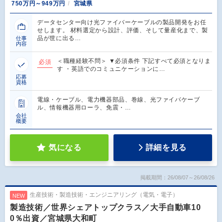
750万円～949万円
宮城県
データセンター向け光ファイバーケーブルの製品開発をお任
せします。 材料選定から設計、評価、そして量産化まで、製
品が世に出る…
仕事
内容
＜職種経験不問＞ ▼必須条件 下記すべて必須となりま
必須
す ・英語でのコミュニケーションに…
応募
資格
電線・ケーブル、電力機器部品、巻線、光ファイバケーブ
ル、情報機器用ローラ、免震・…
会社
概要
気になる
詳細を見る
掲載期間：26/08/07～26/08/26
生産技術・製造技術・エンジニアリング（電気・電子）
NEW
製造技術／世界シェアトップクラス／大手自動車10
0％出資／宮城県大和町