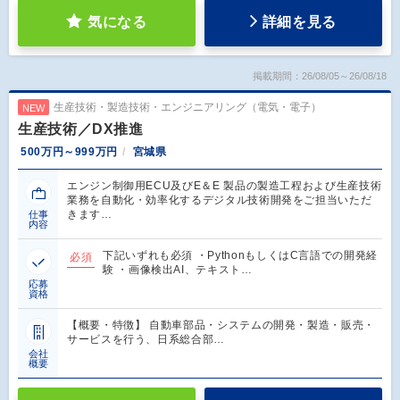
気になる
詳細を見る
掲載期間：26/08/05～26/08/18
生産技術・製造技術・エンジニアリング（電気・電子）
NEW
生産技術／DX推進
500万円～999万円
宮城県
エンジン制御用ECU及びE＆E 製品の製造工程および生産技術
業務を自動化・効率化するデジタル技術開発をご担当いただ
きます…
仕事
内容
下記いずれも必須 ・PythonもしくはC言語での開発経
必須
験 ・画像検出AI、テキスト…
応募
資格
【概要・特徴】 自動車部品・システムの開発・製造・販売・
サービスを行う、日系総合部…
会社
概要