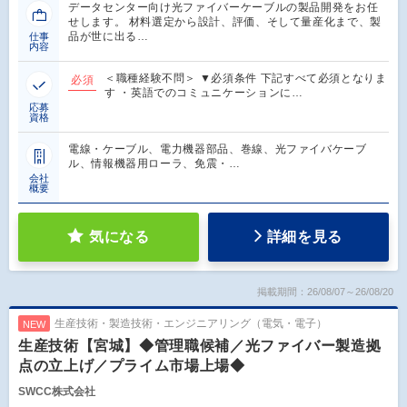
データセンター向け光ファイバーケーブルの製品開発をお任
せします。 材料選定から設計、評価、そして量産化まで、製
品が世に出る…
仕事
内容
＜職種経験不問＞ ▼必須条件 下記すべて必須となりま
必須
す ・英語でのコミュニケーションに…
応募
資格
電線・ケーブル、電力機器部品、巻線、光ファイバケーブ
ル、情報機器用ローラ、免震・…
会社
概要
気になる
詳細を見る
掲載期間：26/08/07～26/08/20
生産技術・製造技術・エンジニアリング（電気・電子）
NEW
生産技術【宮城】◆管理職候補／光ファイバー製造拠
点の立上げ／プライム市場上場◆
SWCC株式会社