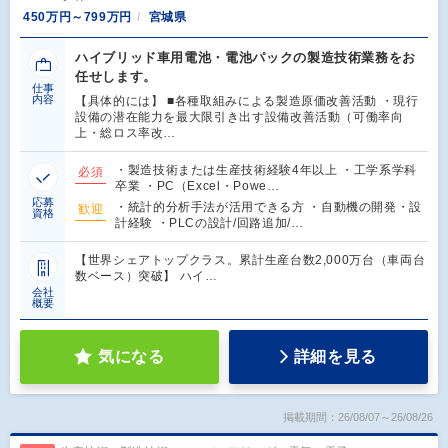
450万円～799万円
宮城県
ハイブリッド車用電池・電池パックの製造技術業務をお
任せします。
仕事
内容
【具体的には】 ■各種取組みによる製造原価改善活動 ・現行
設備の潜在能力を最大限引き出す設備改善活動（可働率向
上・総ロス率改…
・製造技術または生産技術経験4年以上 ・工学系学科
必須
卒業 ・PC（Excel・Powe…
応募
・統計的分析手法が活用できる方 ・自動機の開発・設
歓迎
資格
計経験 ・PLCの設計/回路追加/…
【世界シェアトップクラス。累計生産台数2,000万台（車両台
数ベース）突破】 ハイ…
会社
概要
気になる
詳細を見る
掲載期間：26/08/07～26/08/26