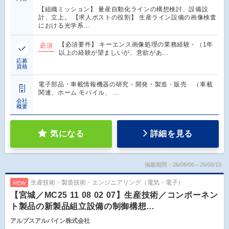
【組織ミッション】 量産自動化ラインの構想検討、設備設
計、立上。 【求人ポストの役割】 生産ライン設備の画像検査
における光学系…
【必須要件】 キーエンス画像処理の業務経験・（1年
必須
以上の経験が望ましいが、意欲があ…
応募
資格
電子部品・車載情報機器の研究・開発・製造・販売 （車載
関連、ホーム モバイル、 …
会社
概要
気になる
詳細を見る
掲載期間：26/08/06～26/08/19
生産技術・製造技術・エンジニアリング（電気・電子）
NEW
【宮城／MC25 11 08 02 07】生産技術／コンポーネン
ト製品の新製品組立設備の制御構想…
アルプスアルパイン株式会社