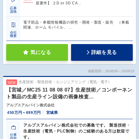
迎要件】 ２D or 3D CA…
応募
資格
電子部品・車載情報機器の研究・開発・製造・販売 （車載
関連、ホーム モバイル、 …
会社
概要
気になる
詳細を見る
掲載期間：26/08/06～26/08/19
生産技術・製造技術・エンジニアリング（電気・電子）
NEW
【宮城／MC25 11 08 08 07】生産技術／コンポーネン
ト製品の生産ライン設備の画像検査…
アルプスアルパイン株式会社
450万円～699万円
宮城県
アルプスアルパイン株式会社での募集です。 製造技術・
生産技術（電気・PLC制御）のご経験のある方は歓迎で
仕事
す。
内容