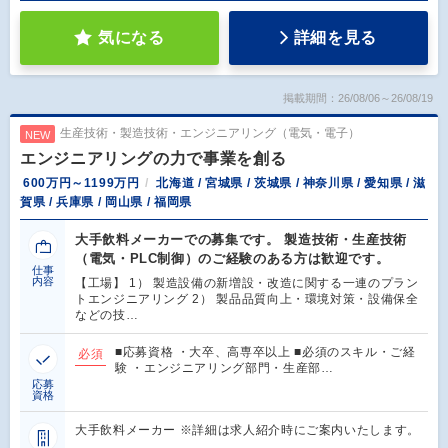
気になる
詳細を見る
掲載期間：26/08/06～26/08/19
生産技術・製造技術・エンジニアリング（電気・電子）
NEW
エンジニアリングの力で事業を創る
600万円～1199万円
北海道 / 宮城県 / 茨城県 / 神奈川県 / 愛知県 / 滋
賀県 / 兵庫県 / 岡山県 / 福岡県
大手飲料メーカーでの募集です。 製造技術・生産技術
（電気・PLC制御）のご経験のある方は歓迎です。
仕事
内容
【工場】 1） 製造設備の新増設・改造に関する一連のプラン
トエンジニアリング 2） 製品品質向上・環境対策・設備保全
などの技…
■応募資格 ・大卒、高専卒以上 ■必須のスキル・ご経
必須
験 ・エンジニアリング部門・生産部…
応募
資格
大手飲料メーカー ※詳細は求人紹介時にご案内いたします。