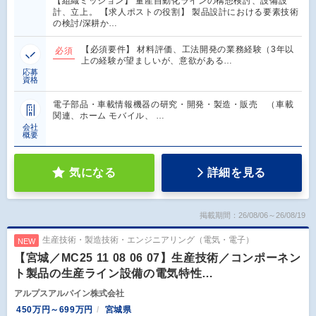
【組織ミッション】 量産自動化ラインの構想検討、設備設
計、立上。 【求人ポストの役割】 製品設計における要素技術
の検討/深耕か…
【必須要件】 材料評価、工法開発の業務経験（3年以
必須
上の経験が望ましいが、意欲がある…
応募
資格
電子部品・車載情報機器の研究・開発・製造・販売 （車載
関連、ホーム モバイル、 …
会社
概要
気になる
詳細を見る
掲載期間：26/08/06～26/08/19
生産技術・製造技術・エンジニアリング（電気・電子）
NEW
【宮城／MC25 11 08 06 07】生産技術／コンポーネン
ト製品の生産ライン設備の電気特性…
アルプスアルパイン株式会社
450万円～699万円
宮城県