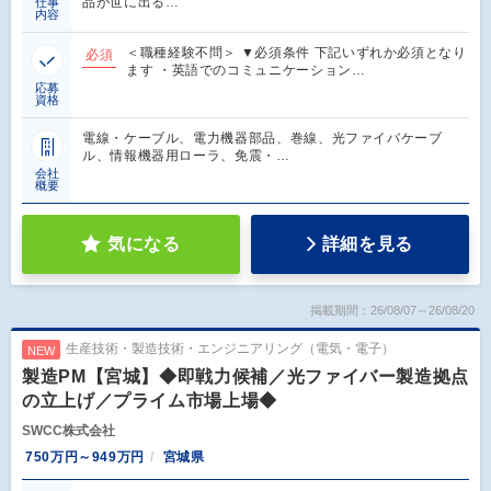
品が世に出る…
仕事
内容
＜職種経験不問＞ ▼必須条件 下記いずれか必須となり
必須
ます ・英語でのコミュニケーション…
応募
資格
電線・ケーブル、電力機器部品、巻線、光ファイバケーブ
ル、情報機器用ローラ、免震・…
会社
概要
気になる
詳細を見る
掲載期間：26/08/07～26/08/20
生産技術・製造技術・エンジニアリング（電気・電子）
NEW
製造PM【宮城】◆即戦力候補／光ファイバー製造拠点
の立上げ／プライム市場上場◆
SWCC株式会社
750万円～949万円
宮城県