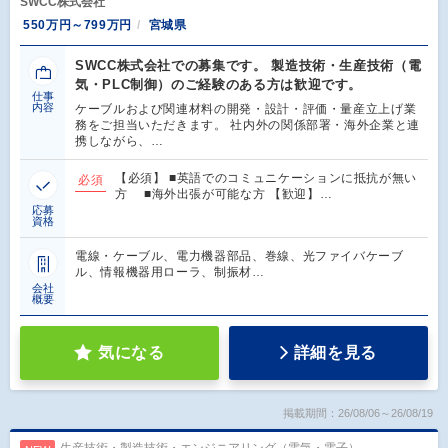
SWCC株式会社
550万円～799万円
宮城県
SWCC株式会社での募集です。 製造技術・生産技術（電
気・PLC制御）のご経験のある方は歓迎です。
仕事
内容
ケーブルおよび関連材料の開発・設計・評価・量産立上げ業
務をご担当いただきます。 社内外の関係部署・海外企業と連
携しながら、…
【必須】 ■英語でのコミュニケーションに抵抗が無い
必須
方 ■海外出張が可能な方 【歓迎】…
応募
資格
電線・ケーブル、電力機器部品、巻線、光ファイバケーブ
ル、情報機器用ローラ、制振材…
会社
概要
気になる
詳細を見る
掲載期間：26/08/06～26/08/19