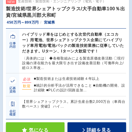
生産技術・製造技術・エンジニアリング（電気・電子）
NEW
製造技術/世界シェアトップクラス/大手自動車100％出
資/宮城県黒川郡大和町
450万円～899万円
宮城県
ハイブリッド車をはじめとする次世代自動車（エコカ
ー）用電池、世界シェアトップクラス企業にてハイブリ
仕事
ッド車用電池/電池パックの製造技術業務に従事していた
内容
だきます。Uターン、Iターン大歓迎です！
〈具体的には〉 ◆各種取組みによる製造原価改善活動 〇現行
設備の潜在能力を最大限引き出す設備改善活動（可働率向上/
総ロス率改…
■製造技術または生産技術経験４年以上
必須
■統計的分析手法が活用できること ■自動機の開発、設
歓迎
応募
計経験 ■PLCの設計/回路追加…
資格
【世界シェアトップクラス。累計生産台数2,000万台（車両台
数ベース）突破】 ハイ…
会社
概要
気になる
詳細を見る