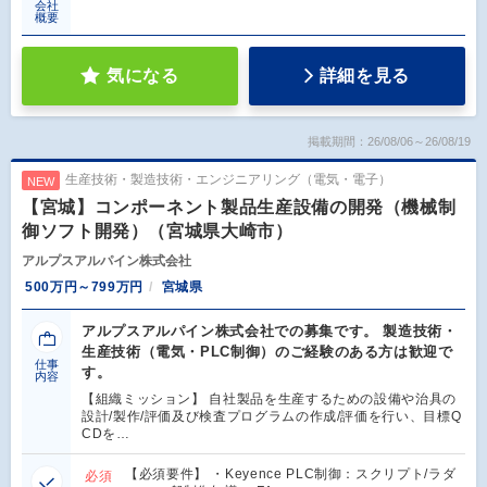
会社
概要
気になる
詳細を見る
掲載期間：26/08/06～26/08/19
生産技術・製造技術・エンジニアリング（電気・電子）
NEW
【宮城】コンポーネント製品生産設備の開発（機械制
御ソフト開発）（宮城県大崎市）
アルプスアルパイン株式会社
500万円～799万円
宮城県
アルプスアルパイン株式会社での募集です。 製造技術・
生産技術（電気・PLC制御）のご経験のある方は歓迎で
仕事
す。
内容
【組織ミッション】 自社製品を生産するための設備や治具の
設計/製作/評価及び検査プログラムの作成/評価を行い、目標Q
CDを…
【必須要件】 ・Keyence PLC制御：スクリプト/ラダ
必須