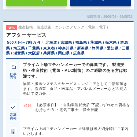
掲載期間：26/08/06～26/08/19
生産技術・製造技術・エンジニアリング（電気・電子）
NEW
アフターサービス
500万円～799万円
北海道 / 宮城県 / 福島県 / 茨城県 / 栃木県 / 群馬
県 / 埼玉県 / 千葉県 / 東京都 / 神奈川県 / 新潟県 / 静岡県 / 愛知県 / 三重
県 / 滋賀県 / 大阪府 / 兵庫県 / 岡山県 / 広島県
プライム上場マテハンメーカーでの募集です。 製造技
術・生産技術（電気・PLC制御）のご経験のある方は歓
仕事
迎です。
内容
物流・搬送システムのサービスエンジニアとしてご活躍頂き
ます。流通業、食品・医薬品・アパレルメーカーなどの納入
先にて協力会…
【必須条件】 ・自動車運転免許 下記いずれかの資格を
必須
お持ちの方 ・電気工事士、保全技能…
応募
資格
プライム上場マテハンメーカー ※詳細は求人紹介時にご案内
いたします。