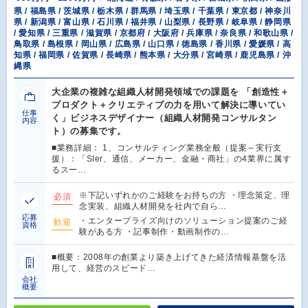
県 / 福島県 / 茨城県 / 栃木県 / 群馬県 / 埼玉県 / 千葉県 / 東京都 / 神奈川
県 / 新潟県 / 富山県 / 石川県 / 福井県 / 山梨県 / 長野県 / 岐阜県 / 静岡県
/ 愛知県 / 三重県 / 滋賀県 / 京都府 / 大阪府 / 兵庫県 / 奈良県 / 和歌山県 /
鳥取県 / 島根県 / 岡山県 / 広島県 / 山口県 / 徳島県 / 香川県 / 愛媛県 / 高
知県 / 福岡県 / 佐賀県 / 長崎県 / 熊本県 / 大分県 / 宮崎県 / 鹿児島県 / 沖
縄県
大企業の複雑な組織人材開発領域での課題を 「創造性＋
プロダクト＋クリエティブの力を用いて解決に導いてい
仕事
く」ビジネスデザイナー（組織人材開発コンサルタン
内容
ト）の募集です。
■業務詳細： 1、コンサルティング業務全般（提案～実行支
援）：「SIer、通信、メーカー、金融・商社」の4業界に属す
るスー…
※下記いずれかのご経験をお持ちの方 ・理念策定、理
必須
念実装、組織人材開発を社内で自ら…
応募
・エンタープライズ向けのソリューション提案のご経
歓迎
資格
験がある方 ・記事制作・動画制作の…
■概要：2008年の創業より築き上げてきた経済情報基盤を活
用して、経営のスピード…
会社
概要