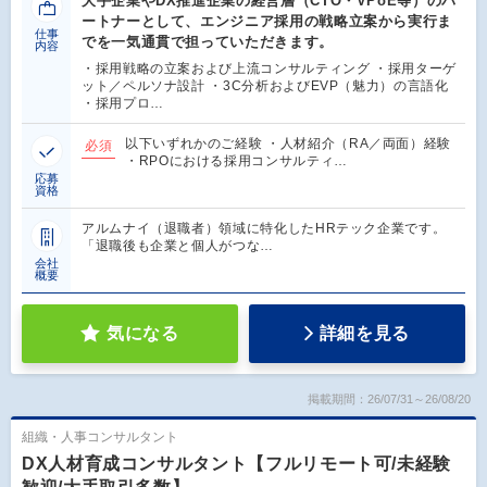
大手企業やDX推進企業の経営層（CTO・VPoE等）のパ
ートナーとして、エンジニア採用の戦略立案から実行ま
仕事
でを一気通貫で担っていただきます。
内容
・採用戦略の立案および上流コンサルティング ・採用ターゲ
ット／ペルソナ設計 ・3C分析およびEVP（魅力）の言語化
・採用プロ…
以下いずれかのご経験 ・人材紹介（RA／両面）経験
必須
・RPOにおける採用コンサルティ…
応募
資格
アルムナイ（退職者）領域に特化したHRテック企業です。
「退職後も企業と個人がつな…
会社
概要
気になる
詳細を見る
掲載期間：26/07/31～26/08/20
組織・人事コンサルタント
DX人材育成コンサルタント【フルリモート可/未経験