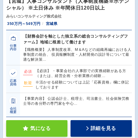
【宮城】人事コンサルタント（人事制度構築※ポテン
シャル） ※土日休み ※年間休日120日以上
みらいコンサルティング株式会社
350万円～549万円
宮城県
【財務会計を軸とした独立系の総合コンサルティングフ
ァーム】地域に根差して働けます
仕事
内容
【職務概要】 人事制度改革、M＆Aなどの組織再編における人
事制度の統合、 役員報酬制度・人材開発の設計等について最
適な解決策…
【必須】 ・事業会社の人事部での実務経験がある方
必須
（または、経営企画・分析業務の経験…
応募
※活かせる経験については上記「応募資格」欄に併記
歓迎
資格
しております
【事業内容】 公認会計士、税理士、司法書士、社会保険労務
士等の各分野の専門家を中心…
会社
概要
気になる
詳細を見る