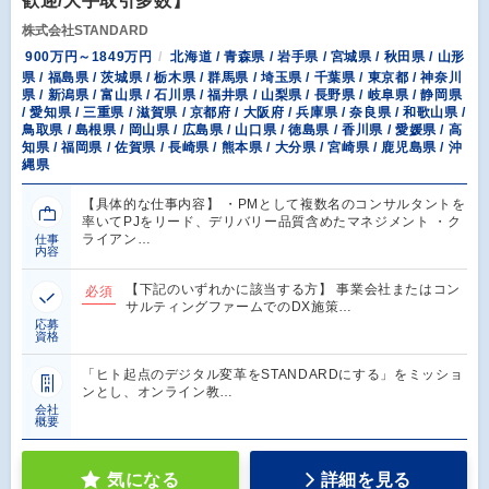
歓迎/大手取引多数】
株式会社STANDARD
900万円～1849万円
北海道 / 青森県 / 岩手県 / 宮城県 / 秋田県 / 山形
県 / 福島県 / 茨城県 / 栃木県 / 群馬県 / 埼玉県 / 千葉県 / 東京都 / 神奈川
県 / 新潟県 / 富山県 / 石川県 / 福井県 / 山梨県 / 長野県 / 岐阜県 / 静岡県
/ 愛知県 / 三重県 / 滋賀県 / 京都府 / 大阪府 / 兵庫県 / 奈良県 / 和歌山県 /
鳥取県 / 島根県 / 岡山県 / 広島県 / 山口県 / 徳島県 / 香川県 / 愛媛県 / 高
知県 / 福岡県 / 佐賀県 / 長崎県 / 熊本県 / 大分県 / 宮崎県 / 鹿児島県 / 沖
縄県
【具体的な仕事内容】 ・PMとして複数名のコンサルタントを
率いてPJをリード、デリバリー品質含めたマネジメント ・ク
ライアン…
仕事
内容
【下記のいずれかに該当する方】 事業会社またはコン
必須
サルティングファームでのDX施策…
応募
資格
「ヒト起点のデジタル変革をSTANDARDにする」をミッショ
ンとし、オンライン教…
会社
概要
気になる
詳細を見る