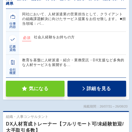
縄県
同社において、人材派遣業の営業担当として、クライアント
の組織課題解決に向けたサービス提案をお任せ致します。 ■担
当領域：バ…
仕事
内容
社会人経験をお持ちの方
必須
応募
資格
教育を基盤に人材派遣・紹介・業務受託・DX支援など多角的
な人材サービスを展開する…
会社
概要
気になる
詳細を見る
掲載期間：26/07/31～26/08/20
組織・人事コンサルタント
DX人材育成トレーナー【フルリモート可/未経験歓迎/
大手取引多数】