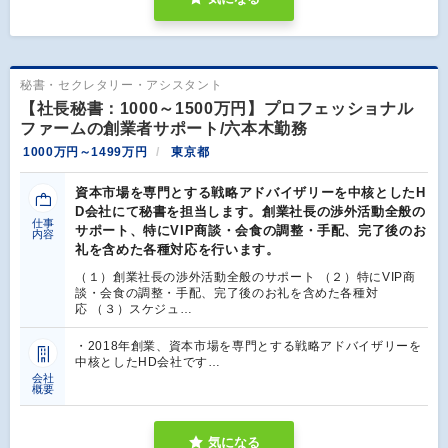
秘書・セクレタリー・アシスタント
【社長秘書：1000～1500万円】プロフェッショナル
ファームの創業者サポート/六本木勤務
1000万円～1499万円
東京都
資本市場を専門とする戦略アドバイザリーを中核としたH
D会社にて秘書を担当します。創業社長の渉外活動全般の
仕事
サポート、特にVIP商談・会食の調整・手配、完了後のお
内容
礼を含めた各種対応を行います。
（１）創業社長の渉外活動全般のサポート （２）特にVIP商
談・会食の調整・手配、完了後のお礼を含めた各種対
応 （３）スケジュ…
・2018年創業、資本市場を専門とする戦略アドバイザリーを
中核としたHD会社です…
会社
概要
気になる