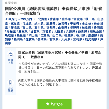
事業企画
国家公務員（経験者採用試験）◆係長級／事務「府省
合同B」一般職相当
450万円～799万円
北海道 / 青森県 / 岩手県 / 宮城県 / 秋田県 / 山形
県 / 福島県 / 茨城県 / 栃木県 / 群馬県 / 埼玉県 / 千葉県 / 東京都 / 神奈川
県 / 新潟県 / 富山県 / 石川県 / 福井県 / 山梨県 / 長野県 / 岐阜県 / 静岡県
/ 愛知県 / 三重県 / 滋賀県 / 京都府 / 大阪府 / 兵庫県 / 奈良県 / 和歌山県 /
鳥取県 / 島根県 / 岡山県 / 広島県 / 山口県 / 徳島県 / 香川県 / 愛媛県 / 高
知県 / 福岡県 / 佐賀県 / 長崎県 / 熊本県 / 大分県 / 宮崎県 / 鹿児島県 / 沖
縄県
国家公務員（経験者採用試験）◆係長級／事務「府省合
同B」一般職相当
仕事
内容
＜多様性が未来のカギ。どんな経験も強みになる＞ 国家公務
員の役目は、日本の課題に真正面から取り組むこと。経済成
長、地方創生…
内閣⼈事局は国家公務員の⼈事管理に関する戦略的中枢機能
を担う組織として、関連する…
会社
概要
気になる