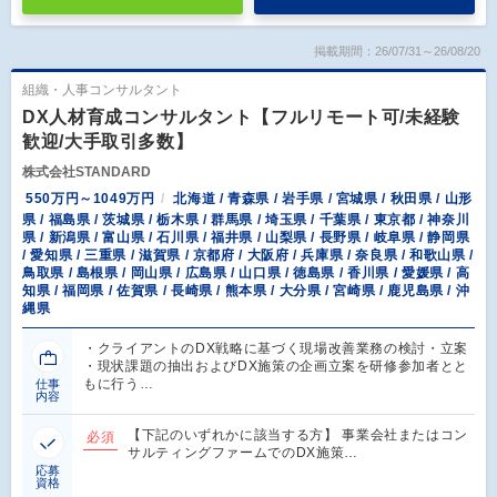
掲載期間：26/07/31～26/08/20
組織・人事コンサルタント
DX人材育成コンサルタント【フルリモート可/未経験
歓迎/大手取引多数】
株式会社STANDARD
550万円～1049万円
北海道 / 青森県 / 岩手県 / 宮城県 / 秋田県 / 山形
県 / 福島県 / 茨城県 / 栃木県 / 群馬県 / 埼玉県 / 千葉県 / 東京都 / 神奈川
県 / 新潟県 / 富山県 / 石川県 / 福井県 / 山梨県 / 長野県 / 岐阜県 / 静岡県
/ 愛知県 / 三重県 / 滋賀県 / 京都府 / 大阪府 / 兵庫県 / 奈良県 / 和歌山県 /
鳥取県 / 島根県 / 岡山県 / 広島県 / 山口県 / 徳島県 / 香川県 / 愛媛県 / 高
知県 / 福岡県 / 佐賀県 / 長崎県 / 熊本県 / 大分県 / 宮崎県 / 鹿児島県 / 沖
縄県
・クライアントのDX戦略に基づく現場改善業務の検討・立案
・現状課題の抽出およびDX施策の企画立案を研修参加者とと
もに行う…
仕事
内容
【下記のいずれかに該当する方】 事業会社またはコン
必須
サルティングファームでのDX施策…
応募
資格