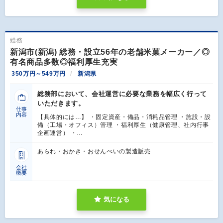
総務
新潟市(新潟) 総務・設立56年の老舗米菓メーカー／◎
有名商品多数◎福利厚生充実
350万円～549万円
新潟県
総務部において、会社運営に必要な業務を幅広く行って
いただきます。
仕事
内容
【具体的には…】 ・固定資産・備品・消耗品管理 ・施設・設
備（工場・オフィス）管理 ・福利厚生（健康管理、社内行事
企画運営） ・…
あられ・おかき・おせんべいの製造販売
会社
概要
気になる