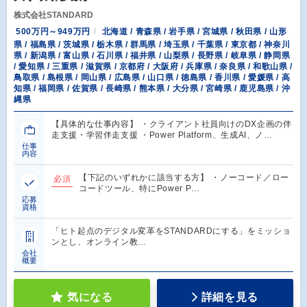
株式会社STANDARD
500万円～949万円
北海道 / 青森県 / 岩手県 / 宮城県 / 秋田県 / 山形
県 / 福島県 / 茨城県 / 栃木県 / 群馬県 / 埼玉県 / 千葉県 / 東京都 / 神奈川
県 / 新潟県 / 富山県 / 石川県 / 福井県 / 山梨県 / 長野県 / 岐阜県 / 静岡県
/ 愛知県 / 三重県 / 滋賀県 / 京都府 / 大阪府 / 兵庫県 / 奈良県 / 和歌山県 /
鳥取県 / 島根県 / 岡山県 / 広島県 / 山口県 / 徳島県 / 香川県 / 愛媛県 / 高
知県 / 福岡県 / 佐賀県 / 長崎県 / 熊本県 / 大分県 / 宮崎県 / 鹿児島県 / 沖
縄県
【具体的な仕事内容】 ・クライアント社員向けのDX企画の伴
走支援・学習伴走支援 ・Power Platform、生成AI、ノ…
仕事
内容
【下記のいずれかに該当する方】 ・ノーコード／ロー
必須
コードツール、特にPower P…
応募
資格
「ヒト起点のデジタル変革をSTANDARDにする」をミッショ
ンとし、オンライン教…
会社
概要
気になる
詳細を見る