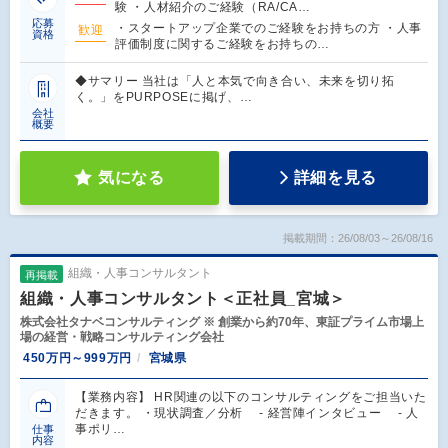
験 ・人材紹介のご経験（RA/CA…
応募
・スタートアップ企業でのご経験をお持ちの方 ・人事
歓迎
資格
評価制度に関するご経験をお持ちの…
◆サマリー 当社は「人と本気で向き合い、未来を切り拓
く。」をPURPOSEに掲げ、…
会社
概要
気になる
詳細を見る
掲載期間：26/08/03～26/08/16
組織・人事コンサルタント
再掲載
組織・人事コンサルタント＜正社員_宮城＞
株式会社タナベコンサルティング ※ 創業から約70年、東証プライム市場上
場の経営・戦略コンサルティング会社
450万円～999万円
宮城県
【業務内容】 HR関連の以下のコンサルティングをご担当いた
だきます。 ・現状調査／分析 - 経営陣インタビュー - 人
事ポリ…
仕事
内容