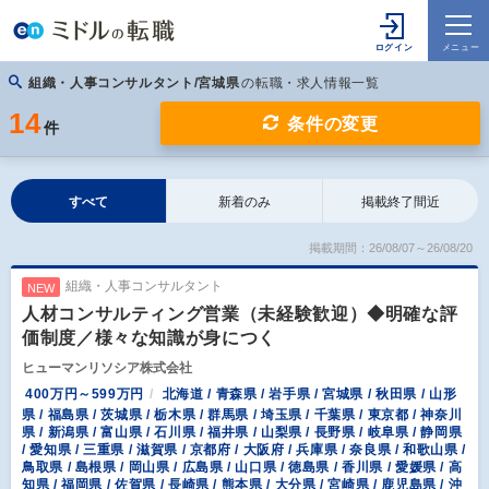
組織・人事コンサルタント/宮城県
の転職・求人情報一覧
14
条件の変更
件
すべて
新着のみ
掲載終了間近
掲載期間：26/08/07～26/08/20
組織・人事コンサルタント
NEW
人材コンサルティング営業（未経験歓迎）◆明確な評
価制度／様々な知識が身につく
ヒューマンリソシア株式会社
400万円～599万円
北海道 / 青森県 / 岩手県 / 宮城県 / 秋田県 / 山形
県 / 福島県 / 茨城県 / 栃木県 / 群馬県 / 埼玉県 / 千葉県 / 東京都 / 神奈川
県 / 新潟県 / 富山県 / 石川県 / 福井県 / 山梨県 / 長野県 / 岐阜県 / 静岡県
/ 愛知県 / 三重県 / 滋賀県 / 京都府 / 大阪府 / 兵庫県 / 奈良県 / 和歌山県 /
鳥取県 / 島根県 / 岡山県 / 広島県 / 山口県 / 徳島県 / 香川県 / 愛媛県 / 高
知県 / 福岡県 / 佐賀県 / 長崎県 / 熊本県 / 大分県 / 宮崎県 / 鹿児島県 / 沖