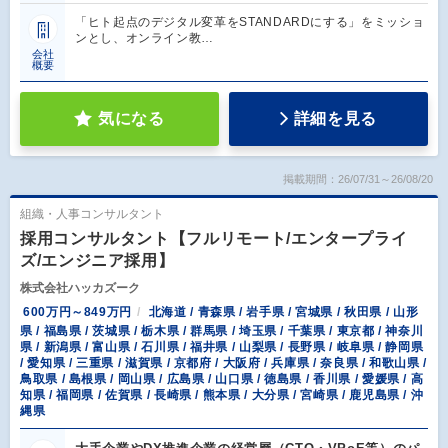
「ヒト起点のデジタル変革をSTANDARDにする」をミッショ
ンとし、オンライン教…
会社
概要
気になる
詳細を見る
掲載期間：26/07/31～26/08/20
組織・人事コンサルタント
採用コンサルタント【フルリモート/エンタープライ
ズ/エンジニア採用】
株式会社ハッカズーク
600万円～849万円
北海道 / 青森県 / 岩手県 / 宮城県 / 秋田県 / 山形
県 / 福島県 / 茨城県 / 栃木県 / 群馬県 / 埼玉県 / 千葉県 / 東京都 / 神奈川
県 / 新潟県 / 富山県 / 石川県 / 福井県 / 山梨県 / 長野県 / 岐阜県 / 静岡県
/ 愛知県 / 三重県 / 滋賀県 / 京都府 / 大阪府 / 兵庫県 / 奈良県 / 和歌山県 /
鳥取県 / 島根県 / 岡山県 / 広島県 / 山口県 / 徳島県 / 香川県 / 愛媛県 / 高
知県 / 福岡県 / 佐賀県 / 長崎県 / 熊本県 / 大分県 / 宮崎県 / 鹿児島県 / 沖
縄県