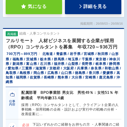
気になる
詳細を見る
掲載期間：26/08/03～26/08/16
組織・人事コンサルタント
再掲載
フルリモート 人材ビジネスを展開する企業が採用
（RPO）コンサルタントを募集 年収720～936万円
700万円～899万円
北海道 / 青森県 / 岩手県 / 宮城県 / 秋田県 / 山形
県 / 福島県 / 茨城県 / 栃木県 / 群馬県 / 埼玉県 / 千葉県 / 東京都 / 神奈川
県 / 新潟県 / 富山県 / 石川県 / 福井県 / 山梨県 / 長野県 / 岐阜県 / 静岡県
/ 愛知県 / 三重県 / 滋賀県 / 京都府 / 大阪府 / 兵庫県 / 奈良県 / 和歌山県 /
鳥取県 / 島根県 / 岡山県 / 広島県 / 山口県 / 徳島県 / 香川県 / 愛媛県 / 高
知県 / 福岡県 / 佐賀県 / 長崎県 / 熊本県 / 大分県 / 宮崎県 / 鹿児島県 / 沖
縄県
配属部署 BPO事業部 男女比 男性49％：女性51％ 年
齢構成 平均年齢33.4歳
仕事
内容
採用（RPO）コンサルタントとして、クライアント企業の人
事戦略・採用戦略の企画・設計および実行中の戦略の分析・
改善提案に…
下記いずれかのご経験をお持ちの方 ・人事関連のご経
必須