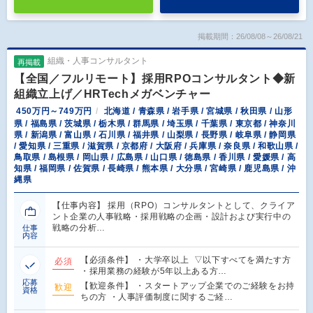
掲載期間：26/08/08～26/08/21
組織・人事コンサルタント
再掲載
【全国／フルリモート】採用RPOコンサルタント◆新
組織立上げ／HRTechメガベンチャー
450万円～749万円
北海道 / 青森県 / 岩手県 / 宮城県 / 秋田県 / 山形
県 / 福島県 / 茨城県 / 栃木県 / 群馬県 / 埼玉県 / 千葉県 / 東京都 / 神奈川
県 / 新潟県 / 富山県 / 石川県 / 福井県 / 山梨県 / 長野県 / 岐阜県 / 静岡県
/ 愛知県 / 三重県 / 滋賀県 / 京都府 / 大阪府 / 兵庫県 / 奈良県 / 和歌山県 /
鳥取県 / 島根県 / 岡山県 / 広島県 / 山口県 / 徳島県 / 香川県 / 愛媛県 / 高
知県 / 福岡県 / 佐賀県 / 長崎県 / 熊本県 / 大分県 / 宮崎県 / 鹿児島県 / 沖
縄県
【仕事内容】 採用（RPO）コンサルタントとして、クライア
ント企業の人事戦略・採用戦略の企画・設計および実行中の
戦略の分析…
仕事
内容
【必須条件】 ・大学卒以上 ▽以下すべてを満たす方
必須
・採用業務の経験が5年以上ある方…
応募
【歓迎条件】 ・スタートアップ企業でのご経験をお持
歓迎
資格
ちの方 ・人事評価制度に関するご経…