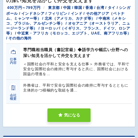
の深い知見を活かして外交を支えます
400万円～799万円
東京都 / 中国 / 韓国 / 香港 / 台湾 / タイ / シンガ
ポール / インドネシア / フィリピン / インド / その他アジア（ベトナ
ム、ミャンマー等） / 北米（アメリカ、カナダ等） / 中南米（メキシ
コ、ブラジル、アルゼンチン等） / オセアニア（オーストラリア、ニュ
ージーランド等） / ヨーロッパ（イギリス、フランス、ドイツ、ロシア
等） / 中近東・アフリカ（モロッコ、エジプト、UAE、南アフリカ等）
/ その他の海外
専門職相当職員（書記官級）◆語学力や幅広い分野への
深い知見を活かして外交を支えます
仕事
内容
＜国際社会の平和と安全を支える仕事＞ 外務省では、平和で
安全な国際社会の維持に寄与すると共に、国際社会における
国益の増進を…
外務省は、平和で安全な国際社会の維持に寄与するとともに
主体的かつ積極的な取組を通…
会社
概要
気になる