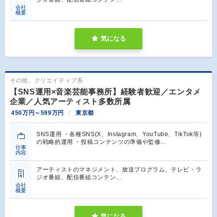
会社
概要
気になる
その他、クリエイティブ系
【SNS運用×音楽芸能事務所】経験者歓迎／エンタメ
企業／人気アーティスト多数所属
450万円～599万円
東京都
SNS運用 ・各種SNS(X、Instagram、YouTube、TikTok等)
の戦略的運用 ・投稿コンテンツの準備や監修…
仕事
内容
アーティストのマネジメント、放送プログラム、テレビ・ラ
ジオ番組、配信番組コンテン…
会社
概要
気になる