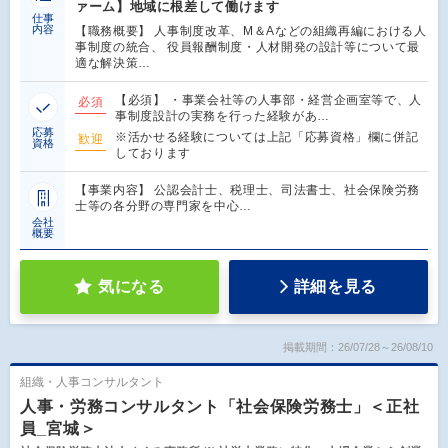
ァーム】地域に根差して働けます
仕事
内容
【職務概要】 人事制度改革、M＆Aなどの組織再編における人
事制度の統合、 役員報酬制度・人材開発の設計等について最
適な解決策…
【必須】 ・事業会社等の人事部・経営企画室等で、人
必須
事制度設計の実務を行った経験があ…
応募
※活かせる経験については上記「応募資格」欄に併記
歓迎
資格
しております
【事業内容】 公認会計士、税理士、司法書士、社会保険労務
士等の各分野の専門家を中心…
会社
概要
気になる
詳細を見る
掲載期間：26/07/28～26/08/10
組織・人事コンサルタント
人事・労務コンサルタント「社会保険労務士」＜正社
員_宮城＞