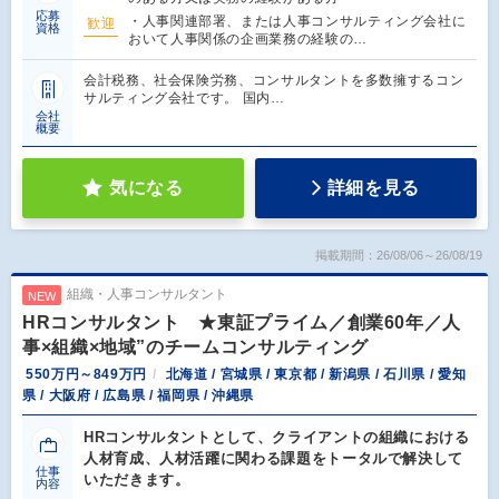
応募
・人事関連部署、または人事コンサルティング会社に
歓迎
資格
おいて人事関係の企画業務の経験の…
会計税務、社会保険労務、コンサルタントを多数擁するコン
サルティング会社です。 国内…
会社
概要
気になる
詳細を見る
掲載期間：26/08/06～26/08/19
組織・人事コンサルタント
NEW
HRコンサルタント ★東証プライム／創業60年／人
事×組織×地域”のチームコンサルティング
550万円～849万円
北海道 / 宮城県 / 東京都 / 新潟県 / 石川県 / 愛知
県 / 大阪府 / 広島県 / 福岡県 / 沖縄県
HRコンサルタントとして、クライアントの組織における
人材育成、人材活躍に関わる課題をトータルで解決して
仕事
いただきます。
内容