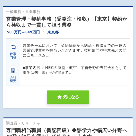
一般事務・営業事務
営業管理・契約事務（受発注・検収）【東京】契約か
ら検収まで一貫して担う業務
500万円～849万円
東京都
営業チームにおいて、契約締結から納品・検収までの一連の
営業管理業務を担当いただきます。技術部門や得意先との間
仕事
に立ち、スム…
内容
■事業内容： NECの防衛・航空、宇宙分野の専門会社として
誕生以来、海から宇宙まで…
会社
概要
気になる
調査員・リサーチャー
専門職相当職員（書記官級）◆語学力や幅広い分野へ