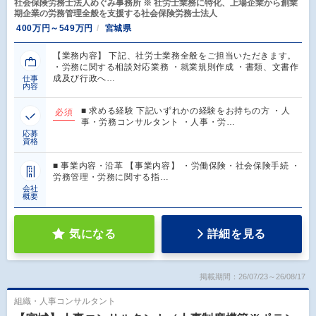
社会保険労務士法人めぐみ事務所 ※ 社労士業務に特化、上場企業から創業
期企業の労務管理全般を支援する社会保険労務士法人
400万円～549万円
宮城県
【業務内容】 下記、社労士業務全般をご担当いただきます。
・労務に関する相談対応業務 ・就業規則作成 ・書類、文書作
成及び行政へ…
仕事
内容
■ 求める経験 下記いずれかの経験をお持ちの方 ・人
必須
事・労務コンサルタント ・人事・労…
応募
資格
■ 事業内容・沿革 【事業内容】 ・労働保険・社会保険手続 ・
労務管理・労務に関する指…
会社
概要
気になる
詳細を見る
掲載期間：26/07/23～26/08/17
組織・人事コンサルタント