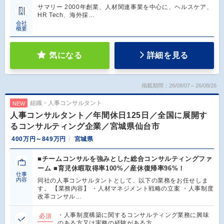
サマリー 2000年創業、人材関連事業を中心に、ヘルスケア、
HR Tech、海外採…
会社
概要
気になる
詳細を見る
掲載期間：26/08/07～26/08/26
組織・人事コンサルタント
NEW
人事コンサルタント／年間休日125日／全国に展開す
るコンサルティング企業／宮城県仙台市
400万円～849万円
宮城県
■チームコンサルを強みとした総合コンサルティングファ
ーム ■育児休暇取得率100%／産休復帰率96%！
仕事
内容
同社の人事コンサルタントとして、以下の業務をお任せしま
す。 【業務内容】 ・人材マネジメント戦略の立案 ・人事制度
改革コンサル…
・人事制度構築に関するコンサルティング業務に興味
必須
のある方又は実務の経験がある方