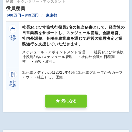
秘書・セクレタリー・アシスタント
役員秘書
600万円～849万円
東京都
社長および常務執行役員2名の担当秘書として、経営陣の
日常業務をサポートし、スケジュール管理、会議運営、
仕事
社内外調整、各種事務業務を通じて経営の意思決定と業
内容
務遂行を支援していただきます。
スケジュール・アポイントメント管理 ・社長および常務執
行役員2名のスケジュール管理 ・社内外会議の日程調
整 ・顧客・取引…
旭化成メディカルは2025年4月に旭化成グループからカーブ
アウト（独立）し、医療…
会社
概要
気になる