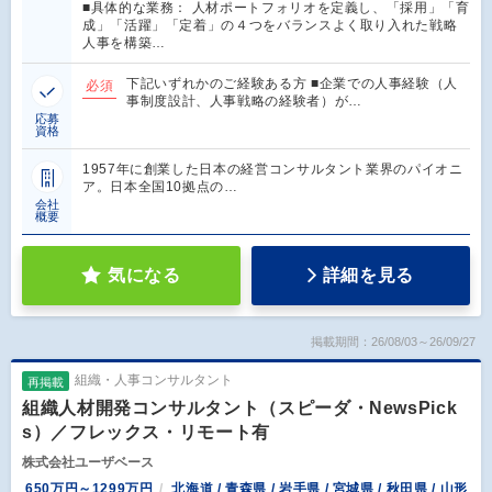
■具体的な業務： 人材ポートフォリオを定義し、「採用」「育
成」「活躍」「定着」の４つをバランスよく取り入れた戦略
人事を構築…
下記いずれかのご経験ある方 ■企業での人事経験（人
必須
事制度設計、人事戦略の経験者）が…
応募
資格
1957年に創業した日本の経営コンサルタント業界のパイオニ
ア。日本全国10拠点の…
会社
概要
気になる
詳細を見る
掲載期間：26/08/03～26/09/27
組織・人事コンサルタント
再掲載
組織人材開発コンサルタント（スピーダ・NewsPick
s）／フレックス・リモート有
株式会社ユーザベース
650万円～1299万円
北海道 / 青森県 / 岩手県 / 宮城県 / 秋田県 / 山形