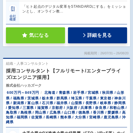
「ヒト起点のデジタル変革をSTANDARDにする」をミッショ
ンとし、オンライン教…
会社
概要
気になる
詳細を見る
掲載期間：26/07/31～26/08/20
組織・人事コンサルタント
採用コンサルタント【フルリモート/エンタープライ
ズ/エンジニア採用】
株式会社ハッカズーク
600万円～849万円
北海道 / 青森県 / 岩手県 / 宮城県 / 秋田県 / 山形
県 / 福島県 / 茨城県 / 栃木県 / 群馬県 / 埼玉県 / 千葉県 / 東京都 / 神奈川
県 / 新潟県 / 富山県 / 石川県 / 福井県 / 山梨県 / 長野県 / 岐阜県 / 静岡県
/ 愛知県 / 三重県 / 滋賀県 / 京都府 / 大阪府 / 兵庫県 / 奈良県 / 和歌山県 /
鳥取県 / 島根県 / 岡山県 / 広島県 / 山口県 / 徳島県 / 香川県 / 愛媛県 / 高
知県 / 福岡県 / 佐賀県 / 長崎県 / 熊本県 / 大分県 / 宮崎県 / 鹿児島県 / 沖
縄県