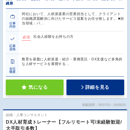
縄県
同社において、人材派遣業の営業担当として、クライアント
の組織課題解決に向けたサービス提案をお任せ致します。 ■担
当領域：バ…
仕事
内容
社会人経験をお持ちの方
必須
応募
資格
教育を基盤に人材派遣・紹介・業務受託・DX支援など多角的
な人材サービスを展開する…
会社
概要
気になる
詳細を見る
掲載期間：26/07/31～26/08/20
組織・人事コンサルタント
DX人材育成トレーナー【フルリモート可/未経験歓迎/
大手取引多数】