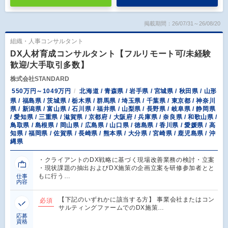
掲載期間：26/07/31～26/08/20
組織・人事コンサルタント
DX人材育成コンサルタント【フルリモート可/未経験
歓迎/大手取引多数】
株式会社STANDARD
550万円～1049万円
北海道 / 青森県 / 岩手県 / 宮城県 / 秋田県 / 山形
県 / 福島県 / 茨城県 / 栃木県 / 群馬県 / 埼玉県 / 千葉県 / 東京都 / 神奈川
県 / 新潟県 / 富山県 / 石川県 / 福井県 / 山梨県 / 長野県 / 岐阜県 / 静岡県
/ 愛知県 / 三重県 / 滋賀県 / 京都府 / 大阪府 / 兵庫県 / 奈良県 / 和歌山県 /
鳥取県 / 島根県 / 岡山県 / 広島県 / 山口県 / 徳島県 / 香川県 / 愛媛県 / 高
知県 / 福岡県 / 佐賀県 / 長崎県 / 熊本県 / 大分県 / 宮崎県 / 鹿児島県 / 沖
縄県
・クライアントのDX戦略に基づく現場改善業務の検討・立案
・現状課題の抽出およびDX施策の企画立案を研修参加者とと
もに行う…
仕事
内容
【下記のいずれかに該当する方】 事業会社またはコン
必須
サルティングファームでのDX施策…
応募
資格