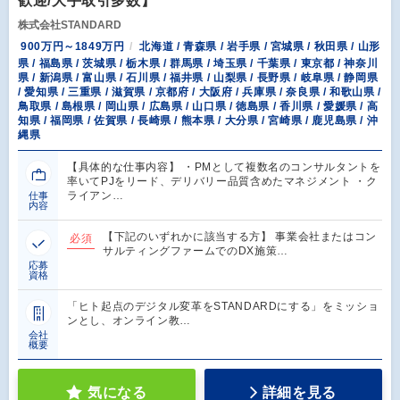
歓迎/大手取引多数】
株式会社STANDARD
900万円～1849万円
北海道 / 青森県 / 岩手県 / 宮城県 / 秋田県 / 山形
県 / 福島県 / 茨城県 / 栃木県 / 群馬県 / 埼玉県 / 千葉県 / 東京都 / 神奈川
県 / 新潟県 / 富山県 / 石川県 / 福井県 / 山梨県 / 長野県 / 岐阜県 / 静岡県
/ 愛知県 / 三重県 / 滋賀県 / 京都府 / 大阪府 / 兵庫県 / 奈良県 / 和歌山県 /
鳥取県 / 島根県 / 岡山県 / 広島県 / 山口県 / 徳島県 / 香川県 / 愛媛県 / 高
知県 / 福岡県 / 佐賀県 / 長崎県 / 熊本県 / 大分県 / 宮崎県 / 鹿児島県 / 沖
縄県
【具体的な仕事内容】 ・PMとして複数名のコンサルタントを
率いてPJをリード、デリバリー品質含めたマネジメント ・ク
ライアン…
仕事
内容
【下記のいずれかに該当する方】 事業会社またはコン
必須
サルティングファームでのDX施策…
応募
資格
「ヒト起点のデジタル変革をSTANDARDにする」をミッショ
ンとし、オンライン教…
会社
概要
気になる
詳細を見る