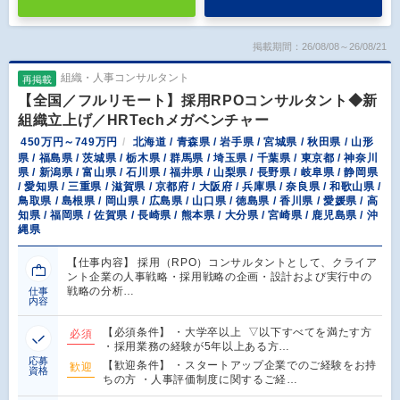
掲載期間：26/08/08～26/08/21
組織・人事コンサルタント
再掲載
【全国／フルリモート】採用RPOコンサルタント◆新
組織立上げ／HRTechメガベンチャー
450万円～749万円
北海道 / 青森県 / 岩手県 / 宮城県 / 秋田県 / 山形
県 / 福島県 / 茨城県 / 栃木県 / 群馬県 / 埼玉県 / 千葉県 / 東京都 / 神奈川
県 / 新潟県 / 富山県 / 石川県 / 福井県 / 山梨県 / 長野県 / 岐阜県 / 静岡県
/ 愛知県 / 三重県 / 滋賀県 / 京都府 / 大阪府 / 兵庫県 / 奈良県 / 和歌山県 /
鳥取県 / 島根県 / 岡山県 / 広島県 / 山口県 / 徳島県 / 香川県 / 愛媛県 / 高
知県 / 福岡県 / 佐賀県 / 長崎県 / 熊本県 / 大分県 / 宮崎県 / 鹿児島県 / 沖
縄県
【仕事内容】 採用（RPO）コンサルタントとして、クライア
ント企業の人事戦略・採用戦略の企画・設計および実行中の
戦略の分析…
仕事
内容
【必須条件】 ・大学卒以上 ▽以下すべてを満たす方
必須
・採用業務の経験が5年以上ある方…
応募
【歓迎条件】 ・スタートアップ企業でのご経験をお持
歓迎
資格
ちの方 ・人事評価制度に関するご経…