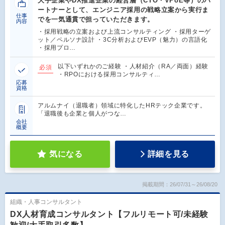
大手企業やDX推進企業の経営層（CTO・VPoE等）のパ
ートナーとして、エンジニア採用の戦略立案から実行ま
仕事
でを一気通貫で担っていただきます。
内容
・採用戦略の立案および上流コンサルティング ・採用ターゲ
ット／ペルソナ設計 ・3C分析およびEVP（魅力）の言語化
・採用プロ…
以下いずれかのご経験 ・人材紹介（RA／両面）経験
必須
・RPOにおける採用コンサルティ…
応募
資格
アルムナイ（退職者）領域に特化したHRテック企業です。
「退職後も企業と個人がつな…
会社
概要
気になる
詳細を見る
掲載期間：26/07/31～26/08/20
組織・人事コンサルタント
DX人材育成コンサルタント【フルリモート可/未経験