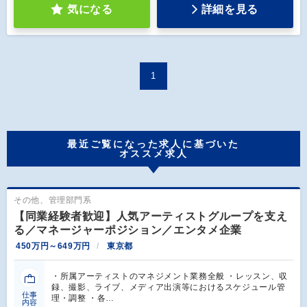
気になる
詳細を見る
1
最近ご覧になった求人に基づいた
オススメ求人
その他、管理部門系
【同業経験者歓迎】人気アーティストグループを支え
る／マネージャーポジション／エンタメ企業
450万円～649万円
東京都
・所属アーティストのマネジメント業務全般 ・レッスン、収
録、撮影、ライブ、メディア出演等におけるスケジュール管
仕事
理・調整 ・各…
内容