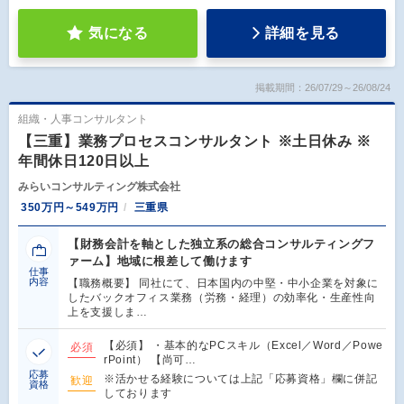
気になる
詳細を見る
掲載期間：26/07/29～26/08/24
組織・人事コンサルタント
【三重】業務プロセスコンサルタント ※土日休み ※
年間休日120日以上
みらいコンサルティング株式会社
350万円～549万円
三重県
【財務会計を軸とした独立系の総合コンサルティングフ
ァーム】地域に根差して働けます
仕事
内容
【職務概要】 同社にて、日本国内の中堅・中小企業を対象に
したバックオフィス業務（労務・経理）の効率化・生産性向
上を支援しま…
【必須】 ・基本的なPCスキル（Excel／Word／Powe
必須
rPoint） 【尚可…
応募
※活かせる経験については上記「応募資格」欄に併記
歓迎
資格
しております