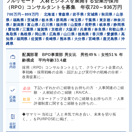
フルリモート 人材ビジネスを展開する企業が採用
（RPO）コンサルタントを募集 年収720～936万円
700万円～899万円
北海道 / 青森県 / 岩手県 / 宮城県 / 秋田県 / 山形
県 / 福島県 / 茨城県 / 栃木県 / 群馬県 / 埼玉県 / 千葉県 / 東京都 / 神奈川
県 / 新潟県 / 富山県 / 石川県 / 福井県 / 山梨県 / 長野県 / 岐阜県 / 静岡県
/ 愛知県 / 三重県 / 滋賀県 / 京都府 / 大阪府 / 兵庫県 / 奈良県 / 和歌山県 /
鳥取県 / 島根県 / 岡山県 / 広島県 / 山口県 / 徳島県 / 香川県 / 愛媛県 / 高
知県 / 福岡県 / 佐賀県 / 長崎県 / 熊本県 / 大分県 / 宮崎県 / 鹿児島県 / 沖
縄県
配属部署 BPO事業部 男女比 男性49％：女性51％ 年
齢構成 平均年齢33.4歳
仕事
内容
採用（RPO）コンサルタントとして、クライアント企業の人
事戦略・採用戦略の企画・設計および実行中の戦略の分析・
改善提案に…
下記いずれかのご経験をお持ちの方 ・人事関連のご経
必須
験 ・人材紹介のご経験（RA/CA…
応募
・スタートアップ企業でのご経験をお持ちの方 ・人事
歓迎
資格
評価制度に関するご経験をお持ちの…
◆サマリー 当社は「人と本気で向き合い、未来を切り拓
く。」をPURPOSEに掲げ、…
会社
概要