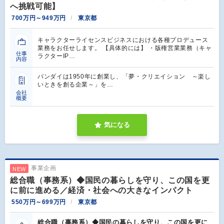
へ挑戦可能】
700万円～949万円
東京都
キャラクターライセンスビジネスにおける各種プロデュース
業務をお任せします。 【具体的には】 ・版権営業業務（キャ
仕事
ラクターIP…
内容
バンダイは1950年に創業し、「夢・クリエイション ～楽し
いときを創る企業～」を…
会社
概要
気になる
事業企画
NEW
総合職（事務系）◆国民の暮らしを守り、この国を更
に前に進める／経済・社会への大きなインパクト
550万円～699万円
東京都
総合職（事務系）◆国民の暮らしを守り、この国を更に