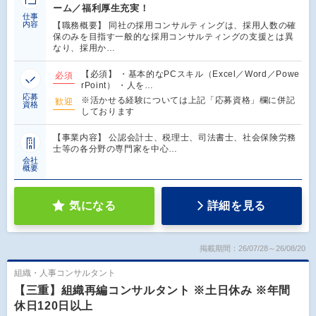
ーム／福利厚生充実！
仕事
内容
【職務概要】 同社の採用コンサルティングは、採用人数の確
保のみを目指す一般的な採用コンサルティングの支援とは異
なり、採用か…
【必須】 ・基本的なPCスキル（Excel／Word／Powe
必須
rPoint） ・人を…
応募
※活かせる経験については上記「応募資格」欄に併記
歓迎
資格
しております
【事業内容】 公認会計士、税理士、司法書士、社会保険労務
士等の各分野の専門家を中心…
会社
概要
気になる
詳細を見る
掲載期間：26/07/28～26/08/20
組織・人事コンサルタント
【三重】組織再編コンサルタント ※土日休み ※年間
休日120日以上