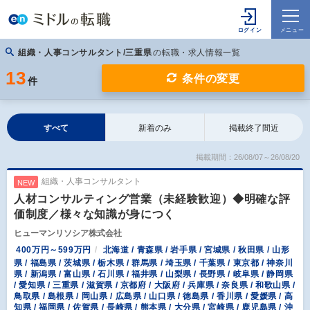
組織・人事コンサルタント/三重県
の転職・求人情報一覧
13
条件の変更
件
すべて
新着のみ
掲載終了間近
掲載期間：26/08/07～26/08/20
組織・人事コンサルタント
NEW
人材コンサルティング営業（未経験歓迎）◆明確な評
価制度／様々な知識が身につく
ヒューマンリソシア株式会社
400万円～599万円
北海道 / 青森県 / 岩手県 / 宮城県 / 秋田県 / 山形
県 / 福島県 / 茨城県 / 栃木県 / 群馬県 / 埼玉県 / 千葉県 / 東京都 / 神奈川
県 / 新潟県 / 富山県 / 石川県 / 福井県 / 山梨県 / 長野県 / 岐阜県 / 静岡県
/ 愛知県 / 三重県 / 滋賀県 / 京都府 / 大阪府 / 兵庫県 / 奈良県 / 和歌山県 /
鳥取県 / 島根県 / 岡山県 / 広島県 / 山口県 / 徳島県 / 香川県 / 愛媛県 / 高
知県 / 福岡県 / 佐賀県 / 長崎県 / 熊本県 / 大分県 / 宮崎県 / 鹿児島県 / 沖