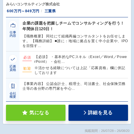
みらいコンサルティング株式会社
600万円～849万円
三重県
企業の課題を把握しチームでコンサルティングを行う！
年間休日120日！
仕事
内容
【職務概要】 同社にて組織再編コンサルタントをお任せしま
す。 【職務詳細】 ■誰に：地域に拠点を置く中小企業や、IPO
を目指す…
【必須】 ・基本的なPCスキル（Excel／Word／Powe
必須
rPoint） ・会社…
応募
※活かせる経験については上記「応募資格」欄に併記
歓迎
資格
しております
【事業内容】 公認会計士、税理士、司法書士、社会保険労務
士等の各分野の専門家を中心…
会社
概要
気になる
詳細を見る
掲載期間：26/07/28～26/08/20