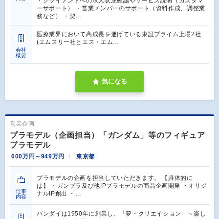
・クライアントへの求人状況確認やサービス説明（カスタマ
ーサポート） ・営業メンバーのサポート（資料作成、調整業
務など） ・契…
医療業界において高成長を遂げている東証プライム上場2社
(エムスリー社とエス・エム…
会社
概要
気になる
営業企画
プラモデル（企画担当）「ガンダム」等のフィギュア
プラモデル
600万円～949万円
東京都
プラモデルの企画を担当していただきます。 【具体的に
は】 ・ガンプラ及び他IPプラモデルの商品企画開発 ・オリジ
仕事
ナルIP創出 ・…
内容
バンダイは1950年に創業し、「夢・クリエイション ～楽し