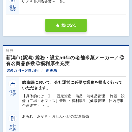
いときを創る企業～」を…
会社
概要
気になる
総務
新潟市(新潟) 総務・設立56年の老舗米菓メーカー／◎
有名商品多数◎福利厚生充実
350万円～549万円
新潟県
総務部において、会社運営に必要な業務を幅広く行って
いただきます。
仕事
内容
【具体的には…】 ・固定資産・備品・消耗品管理 ・施設・設
備（工場・オフィス）管理 ・福利厚生（健康管理、社内行事
企画運営） ・…
あられ・おかき・おせんべいの製造販売
会社
概要