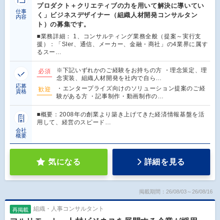
プロダクト＋クリエティブの力を用いて解決に導いてい
仕事
く」ビジネスデザイナー（組織人材開発コンサルタン
内容
ト）の募集です。
■業務詳細： 1、コンサルティング業務全般（提案～実行支
援）：「SIer、通信、メーカー、金融・商社」の4業界に属す
るスー…
※下記いずれかのご経験をお持ちの方 ・理念策定、理
必須
念実装、組織人材開発を社内で自ら…
応募
・エンタープライズ向けのソリューション提案のご経
歓迎
資格
験がある方 ・記事制作・動画制作の…
■概要：2008年の創業より築き上げてきた経済情報基盤を活
用して、経営のスピード…
会社
概要
気になる
詳細を見る
掲載期間：26/08/03～26/08/16
組織・人事コンサルタント
再掲載