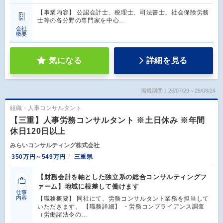
【事業内容】 公認会計士、税理士、司法書士、社会保険労務
士等の各分野の専門家を中心…
会社
概要
気になる
詳細を見る
掲載期間：26/07/29～26/08/24
組織・人事コンサルタント
【三重】人事労務コンサルタント ※土日休み ※年間
休日120日以上
みらいコンサルティング株式会社
350万円～549万円
三重県
【財務会計を軸とした独立系の総合コンサルティングフ
ァーム】地域に根差して働けます
仕事
内容
【職務概要】 同社にて、労務コンサルタント業務を担当して
いただきます。 【職務詳細】 ・労務コンプライアンス調査
（労働諸法令の…