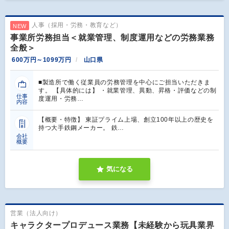
人事（採用・労務・教育など）
NEW
事業所労務担当＜就業管理、制度運用などの労務業務
全般＞
600万円～1099万円
山口県
■製造所で働く従業員の労務管理を中心にご担当いただきま
す。 【具体的には】 ・就業管理、異動、昇格・評価などの制
仕事
度運用・労務…
内容
【概要・特徴】 東証プライム上場、創立100年以上の歴史を
持つ大手鉄鋼メーカー。 鉄…
会社
概要
気になる
営業（法人向け）
キャラクタープロデュース業務【未経験から玩具業界