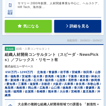
サマリー 2000年創業、人材関連事業を中心に、ヘルスケア、
HR Tech、海外採…
会社
概要
気になる
詳細を見る
掲載期間：26/08/03～26/09/27
組織・人事コンサルタント
再掲載
組織人材開発コンサルタント（スピーダ・NewsPick
s）／フレックス・リモート有
株式会社ユーザベース
650万円～1299万円
北海道 / 青森県 / 岩手県 / 宮城県 / 秋田県 / 山形
県 / 福島県 / 茨城県 / 栃木県 / 群馬県 / 埼玉県 / 千葉県 / 東京都 / 神奈川
県 / 新潟県 / 富山県 / 石川県 / 福井県 / 山梨県 / 長野県 / 岐阜県 / 静岡県
/ 愛知県 / 三重県 / 滋賀県 / 京都府 / 大阪府 / 兵庫県 / 奈良県 / 和歌山県 /
鳥取県 / 島根県 / 岡山県 / 広島県 / 山口県 / 徳島県 / 香川県 / 愛媛県 / 高
知県 / 福岡県 / 佐賀県 / 長崎県 / 熊本県 / 大分県 / 宮崎県 / 鹿児島県 / 沖
縄県
大企業の複雑な組織人材開発領域での課題を 「創造性＋