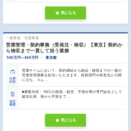
気になる
一般事務・営業事務
営業管理・契約事務（受発注・検収）【東京】契約か
ら検収まで一貫して担う業務
500万円～849万円
東京都
営業チームにおいて、契約締結から納品・検収までの一連の
営業管理業務を担当いただきます。技術部門や得意先との間
仕事
に立ち、スム…
内容
■事業内容： NECの防衛・航空、宇宙分野の専門会社として
誕生以来、海から宇宙まで…
会社
概要
気になる