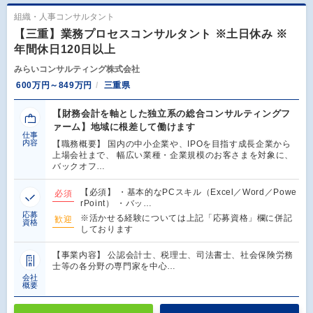
組織・人事コンサルタント
【三重】業務プロセスコンサルタント ※土日休み ※
年間休日120日以上
みらいコンサルティング株式会社
600万円～849万円
三重県
【財務会計を軸とした独立系の総合コンサルティングフ
ァーム】地域に根差して働けます
仕事
内容
【職務概要】 国内の中小企業や、IPOを目指す成長企業から
上場会社まで、 幅広い業種・企業規模のお客さまを対象に、
バックオフ…
【必須】 ・基本的なPCスキル（Excel／Word／Powe
必須
rPoint） ・バッ…
応募
※活かせる経験については上記「応募資格」欄に併記
歓迎
資格
しております
【事業内容】 公認会計士、税理士、司法書士、社会保険労務
士等の各分野の専門家を中心…
会社
概要