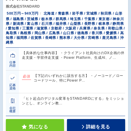
株式会社STANDARD
500万円～949万円
北海道 / 青森県 / 岩手県 / 宮城県 / 秋田県 / 山形
県 / 福島県 / 茨城県 / 栃木県 / 群馬県 / 埼玉県 / 千葉県 / 東京都 / 神奈川
県 / 新潟県 / 富山県 / 石川県 / 福井県 / 山梨県 / 長野県 / 岐阜県 / 静岡県
/ 愛知県 / 三重県 / 滋賀県 / 京都府 / 大阪府 / 兵庫県 / 奈良県 / 和歌山県 /
鳥取県 / 島根県 / 岡山県 / 広島県 / 山口県 / 徳島県 / 香川県 / 愛媛県 / 高
知県 / 福岡県 / 佐賀県 / 長崎県 / 熊本県 / 大分県 / 宮崎県 / 鹿児島県 / 沖
縄県
【具体的な仕事内容】 ・クライアント社員向けのDX企画の伴
走支援・学習伴走支援 ・Power Platform、生成AI、ノ…
仕事
内容
【下記のいずれかに該当する方】 ・ノーコード／ロー
必須
コードツール、特にPower P…
応募
資格
「ヒト起点のデジタル変革をSTANDARDにする」をミッショ
ンとし、オンライン教…
会社
概要
気になる
詳細を見る