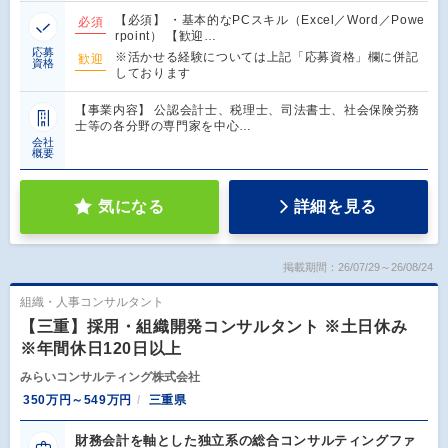
【必須】 ・基本的なPCスキル（Excel／Word／Powe
必須
rpoint） 【歓迎…
応募
※活かせる経験については上記「応募資格」欄に併記
歓迎
資格
しております
【事業内容】 公認会計士、税理士、司法書士、社会保険労務
士等の各分野の専門家を中心…
会社
概要
気になる
詳細を見る
掲載期間：26/07/29～26/08/24
組織・人事コンサルタント
【三重】採用・組織開発コンサルタント ※土日休み
※年間休日120日以上
みらいコンサルティング株式会社
350万円～549万円
三重県
財務会計を軸とした独立系の総合コンサルティングファ