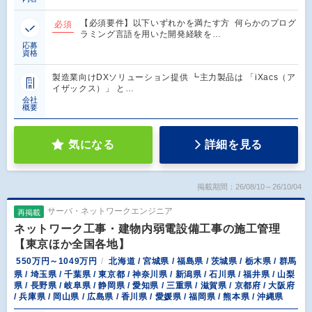
【必須要件】以下いずれかを満たす方 何らかのプログ
必須
ラミング言語を用いた開発経験を…
応募
資格
製造業向けDXソリューション提供 ┗主力製品は 「iXacs（ア
イザックス）」 と…
会社
概要
気になる
詳細を見る
掲載期間：26/08/10～26/10/04
サーバ・ネットワークエンジニア
再掲載
ネットワーク工事・建物内弱電設備工事の施工管理
【東京ほか全国各地】
550万円～1049万円
北海道 / 宮城県 / 福島県 / 茨城県 / 栃木県 / 群馬
県 / 埼玉県 / 千葉県 / 東京都 / 神奈川県 / 新潟県 / 石川県 / 福井県 / 山梨
県 / 長野県 / 岐阜県 / 静岡県 / 愛知県 / 三重県 / 滋賀県 / 京都府 / 大阪府
/ 兵庫県 / 岡山県 / 広島県 / 香川県 / 愛媛県 / 福岡県 / 熊本県 / 沖縄県