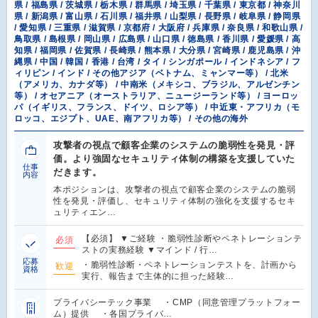
県 / 福島県 / 茨城県 / 栃木県 / 群馬県 / 埼玉県 / 千葉県 / 東京都 / 神奈川
県 / 新潟県 / 富山県 / 石川県 / 福井県 / 山梨県 / 長野県 / 岐阜県 / 静岡県
/ 愛知県 / 三重県 / 滋賀県 / 京都府 / 大阪府 / 兵庫県 / 奈良県 / 和歌山県 /
鳥取県 / 島根県 / 岡山県 / 広島県 / 山口県 / 徳島県 / 香川県 / 愛媛県 / 高
知県 / 福岡県 / 佐賀県 / 長崎県 / 熊本県 / 大分県 / 宮崎県 / 鹿児島県 / 沖
縄県 / 中国 / 韓国 / 香港 / 台湾 / タイ / シンガポール / インドネシア / フ
ィリピン / インド / その他アジア（ベトナム、ミャンマー等） / 北米
（アメリカ、カナダ等） / 中南米（メキシコ、ブラジル、アルゼンチン
等） / オセアニア（オーストラリア、ニュージーランド等） / ヨーロッ
パ（イギリス、フランス、ドイツ、ロシア等） / 中近東・アフリカ（モ
ロッコ、エジプト、UAE、南アフリカ等） / その他の海外
攻撃者の視点で顧客企業のシステムの脆弱性を発見・評
価。より強固なセキュリティ体制の構築を支援していた
仕事
だきます。
内容
本ポジションは、攻撃者の視点で顧客企業のシステムの脆弱
性を発見・評価し、セキュリティ体制の強化を支援するセキ
ュリティエン…
【必須】 ▼ご経験 ・脆弱性診断やペネトレーションテ
必須
ストの実務経験 ▼マインド / 行…
応募
・脆弱性診断・ペネトレーションテストを、計画から
歓迎
資格
実行、報告まで主体的に担った経験…
プライバシーテック事業 ・CMP（同意管理プラットフォー
ム）提供 ・各国プライバ…