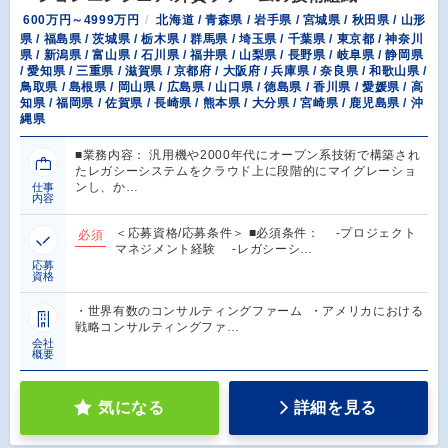
600万円～4999万円
北海道 / 青森県 / 岩手県 / 宮城県 / 秋田県 / 山形
県 / 福島県 / 茨城県 / 栃木県 / 群馬県 / 埼玉県 / 千葉県 / 東京都 / 神奈川
県 / 新潟県 / 富山県 / 石川県 / 福井県 / 山梨県 / 長野県 / 岐阜県 / 静岡県
/ 愛知県 / 三重県 / 滋賀県 / 京都府 / 大阪府 / 兵庫県 / 奈良県 / 和歌山県 /
鳥取県 / 島根県 / 岡山県 / 広島県 / 山口県 / 徳島県 / 香川県 / 愛媛県 / 高
知県 / 福岡県 / 佐賀県 / 長崎県 / 熊本県 / 大分県 / 宮崎県 / 鹿児島県 / 沖
縄県
■業務内容： 汎用機や2000年代にオープン系技術で構築され
たレガシーシステムをクラウド上に段階的にマイグレーショ
ンし、か…
仕事
内容
＜応募資格/応募条件＞ ■必須条件： -プロジェクト
必須
マネジメント経験 -レガシーシ…
応募
資格
・世界有数のコンサルティングファーム ・アメリカにおける
戦略コンサルティングファ…
会社
概要
気になる
詳細を見る