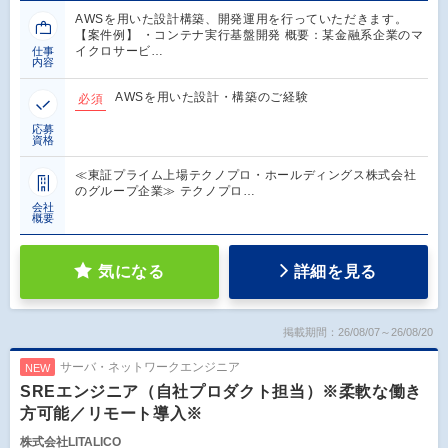
AWSを用いた設計構築、開発運用を行っていただきます。
【案件例】 ・コンテナ実行基盤開発 概要：某金融系企業のマ
イクロサービ…
仕事
内容
AWSを用いた設計・構築のご経験
必須
応募
資格
≪東証プライム上場テクノプロ・ホールディングス株式会社
のグループ企業≫ テクノプロ…
会社
概要
気になる
詳細を見る
掲載期間：26/08/07～26/08/20
サーバ・ネットワークエンジニア
NEW
SREエンジニア（自社プロダクト担当）※柔軟な働き
方可能／リモート導入※
株式会社LITALICO