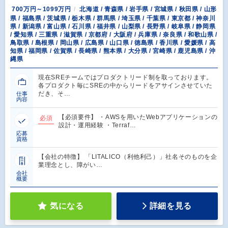
700万円～1099万円
北海道 / 青森県 / 岩手県 / 宮城県 / 秋田県 / 山形
県 / 福島県 / 茨城県 / 栃木県 / 群馬県 / 埼玉県 / 千葉県 / 東京都 / 神奈川
県 / 新潟県 / 富山県 / 石川県 / 福井県 / 山梨県 / 長野県 / 岐阜県 / 静岡県
/ 愛知県 / 三重県 / 滋賀県 / 京都府 / 大阪府 / 兵庫県 / 奈良県 / 和歌山県 /
鳥取県 / 島根県 / 岡山県 / 広島県 / 山口県 / 徳島県 / 香川県 / 愛媛県 / 高
知県 / 福岡県 / 佐賀県 / 長崎県 / 熊本県 / 大分県 / 宮崎県 / 鹿児島県 / 沖
縄県
現在SREチームではプロダクトリード制を取っております。
各プロダクト毎にSREの中からリードをアサインさせていた
だき、そ…
仕事
内容
【必須要件】 ・AWSを用いたWebアプリケーションの
必須
設計・運用経験 ・Terraf…
応募
資格
【会社の特徴】 「LITALICO（利他利己）」社名そのものを企
業理念とし、障がい…
会社
概要
気になる
詳細を見る