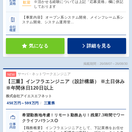
応募
※活かせる経験については上記「応募資格」欄に併記
歓迎
資格
しております
【事業内容】 オープン系システム開発、メインフレーム系シ
ステム開発、システム運用管…
会社
概要
気になる
詳細を見る
掲載期間：26/08/07～26/08/30
サーバ・ネットワークエンジニア
NEW
【三重】インフラエンジニア（設計構築） ※土日休み
※年間休日120日以上
株式会社アイエスエフネット
450万円～599万円
三重県
希望勤務地考慮！リモート勤務あり！残業7.3時間でワー
クライフバランス◎
仕事
内容
【職務概要】 インフラエンジニアとして、下記業務をお任せ