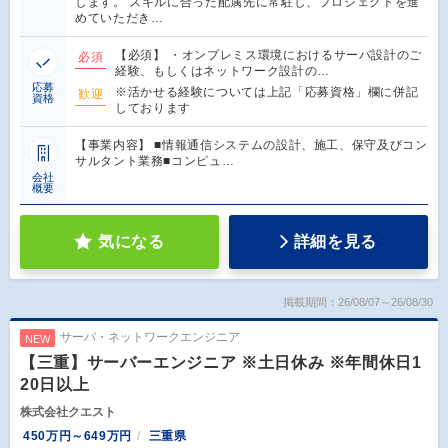
します。 スキルに合った配属先に常駐し、プロジェクトを進
めていただき…
【必須】 ・オンプレミス環境におけるサーバ設計のご
必須
経験、もしくはネットワーク設計の…
応募
※活かせる経験については上記「応募資格」欄に併記
歓迎
資格
しております
【事業内容】 ■情報通信システムの設計、施工、保守及びコン
サルタント業務■コンピュ…
会社
概要
気になる
詳細を見る
掲載期間：26/08/07～26/08/30
サーバ・ネットワークエンジニア
NEW
【三重】サーバーエンジニア ※土日休み ※年間休日1
20日以上
株式会社クエスト
450万円～649万円
三重県