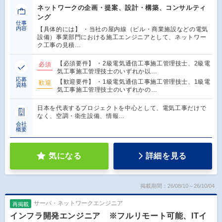
ネットワークの企画・提案、設計・構築、コンサルティ
ング
仕事
内容
【具体的には】 ・当社の屋内線（ビル・商業施設などの電気
設備）事業部門における施工エンジニアとして、ネットワー
ク工事の見積…
【必須要件】 ・2級電気通信工事施工管理技士、2級電
必須
気工事施工管理技士のいずれか以…
応募
【歓迎要件】 ・1級電気通信工事施工管理技士、1級電
歓迎
資格
気工事施工管理技士のいずれかの…
日本を代表するプロジェクトを中心として、電気工事だけで
なく、空調・衛生設備、情報…
会社
概要
気になる
詳細を見る
掲載期間：26/08/10～26/10/04
サーバ・ネットワークエンジニア
再掲載
インフラ開発エンジニア ※フルリモート可能、ITイ