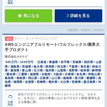
会社
概要
気になる
詳細を見る
掲載期間：26/08/07～26/08/20
サーバ・ネットワークエンジニア
NEW
AWSエンジニアフルリモート/フルフレックス/業界大
手プロダクト
株式会社カオナビ
600万円～1049万円
北海道 / 青森県 / 岩手県 / 宮城県 / 秋田県 / 山形
県 / 福島県 / 茨城県 / 栃木県 / 群馬県 / 埼玉県 / 千葉県 / 東京都 / 神奈川
県 / 新潟県 / 富山県 / 石川県 / 福井県 / 山梨県 / 長野県 / 岐阜県 / 静岡県
/ 愛知県 / 三重県 / 滋賀県 / 京都府 / 大阪府 / 兵庫県 / 奈良県 / 和歌山県 /
鳥取県 / 島根県 / 岡山県 / 広島県 / 山口県 / 徳島県 / 香川県 / 愛媛県 / 高
知県 / 福岡県 / 佐賀県 / 長崎県 / 熊本県 / 大分県 / 宮崎県 / 鹿児島県 / 沖
縄県
自社プロダクトのタレントマネジメントシステム「カオナ
ビ」を中心に、自社の事業におけるプロダクト開発/運用を支
える基盤に関…
仕事
内容