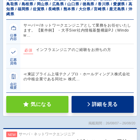
鳥取県 / 島根県 / 岡山県 / 広島県 / 山口県 / 徳島県 / 香川県 / 愛媛県 / 高
知県 / 福岡県 / 佐賀県 / 長崎県 / 熊本県 / 大分県 / 宮崎県 / 鹿児島県 / 沖
縄県
サーバー/ネットワークエンジニアとして業務をお任せいたし
ます。 【案件例】 ・大手Sier社内情報基盤構築PJ（Windo
w…
仕事
内容
インフラエンジニアのご経験をお持ちの方
必須
応募
資格
≪東証プライム上場テクノプロ・ホールディングス株式会社
の中核企業である同社≫ 株式…
会社
概要
気になる
詳細を見る
掲載期間：26/08/07～26/08/20
サーバ・ネットワークエンジニア
NEW