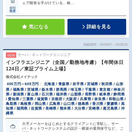
ェア開発を手がけている、株…
会社
概要
気になる
詳細を見る
掲載期間：26/08/07～26/08/20
サーバ・ネットワークエンジニア
NEW
インフラエンジニア（全国／勤務地考慮）【年間休日
124日／東証プライム上場】
株式会社メイテック
400万円～649万円
北海道 / 青森県 / 岩手県 / 宮城県 / 秋田県 / 山形
県 / 福島県 / 茨城県 / 栃木県 / 群馬県 / 埼玉県 / 千葉県 / 東京都 / 神奈川
県 / 新潟県 / 富山県 / 石川県 / 福井県 / 山梨県 / 長野県 / 岐阜県 / 静岡県
/ 愛知県 / 三重県 / 滋賀県 / 京都府 / 大阪府 / 兵庫県 / 奈良県 / 和歌山県 /
鳥取県 / 島根県 / 岡山県 / 広島県 / 山口県 / 徳島県 / 香川県 / 愛媛県 / 高
知県 / 福岡県 / 佐賀県 / 長崎県 / 熊本県 / 大分県 / 宮崎県 / 鹿児島県 / 沖
縄県
大手メーカーをはじめとするクライアントに常駐し、サー
バ・ネットワークシステムの設計・構築や運用保守など、 ご