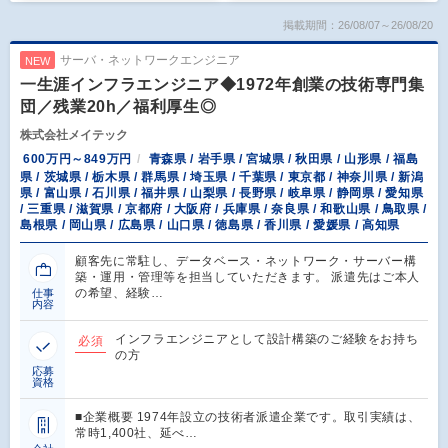
掲載期間：26/08/07～26/08/20
サーバ・ネットワークエンジニア
NEW
一生涯インフラエンジニア◆1972年創業の技術専門集
団／残業20h／福利厚生◎
株式会社メイテック
600万円～849万円
青森県 / 岩手県 / 宮城県 / 秋田県 / 山形県 / 福島
県 / 茨城県 / 栃木県 / 群馬県 / 埼玉県 / 千葉県 / 東京都 / 神奈川県 / 新潟
県 / 富山県 / 石川県 / 福井県 / 山梨県 / 長野県 / 岐阜県 / 静岡県 / 愛知県
/ 三重県 / 滋賀県 / 京都府 / 大阪府 / 兵庫県 / 奈良県 / 和歌山県 / 鳥取県 /
島根県 / 岡山県 / 広島県 / 山口県 / 徳島県 / 香川県 / 愛媛県 / 高知県
顧客先に常駐し、データベース・ネットワーク・サーバー構
築・運用・管理等を担当していただきます。 派遣先はご本人
の希望、経験…
仕事
内容
インフラエンジニアとして設計構築のご経験をお持ち
必須
の方
応募
資格
■企業概要 1974年設立の技術者派遣企業です。取引実績は、
常時1,400社、延べ…