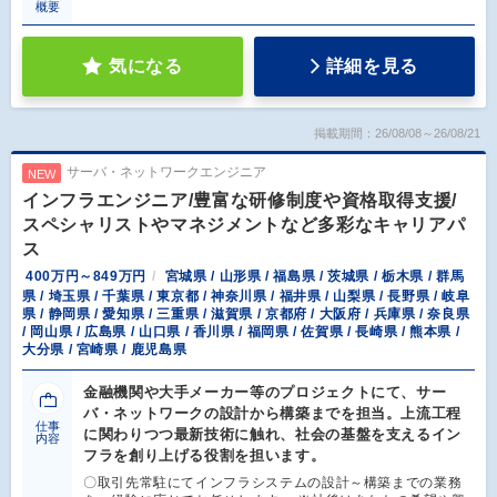
概要
気になる
詳細を見る
掲載期間：26/08/08～26/08/21
サーバ・ネットワークエンジニア
NEW
インフラエンジニア/豊富な研修制度や資格取得支援/
スペシャリストやマネジメントなど多彩なキャリアパ
ス
400万円～849万円
宮城県 / 山形県 / 福島県 / 茨城県 / 栃木県 / 群馬
県 / 埼玉県 / 千葉県 / 東京都 / 神奈川県 / 福井県 / 山梨県 / 長野県 / 岐阜
県 / 静岡県 / 愛知県 / 三重県 / 滋賀県 / 京都府 / 大阪府 / 兵庫県 / 奈良県
/ 岡山県 / 広島県 / 山口県 / 香川県 / 福岡県 / 佐賀県 / 長崎県 / 熊本県 /
大分県 / 宮崎県 / 鹿児島県
金融機関や大手メーカー等のプロジェクトにて、サー
バ・ネットワークの設計から構築までを担当。上流工程
仕事
に関わりつつ最新技術に触れ、社会の基盤を支えるイン
内容
フラを創り上げる役割を担います。
〇取引先常駐にてインフラシステムの設計～構築までの業務