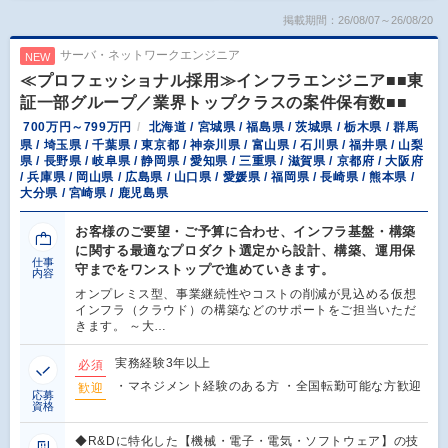
掲載期間：26/08/07～26/08/20
サーバ・ネットワークエンジニア
NEW
≪プロフェッショナル採用≫インフラエンジニア■■東
証一部グループ／業界トップクラスの案件保有数■■
700万円～799万円
北海道 / 宮城県 / 福島県 / 茨城県 / 栃木県 / 群馬
県 / 埼玉県 / 千葉県 / 東京都 / 神奈川県 / 富山県 / 石川県 / 福井県 / 山梨
県 / 長野県 / 岐阜県 / 静岡県 / 愛知県 / 三重県 / 滋賀県 / 京都府 / 大阪府
/ 兵庫県 / 岡山県 / 広島県 / 山口県 / 愛媛県 / 福岡県 / 長崎県 / 熊本県 /
大分県 / 宮崎県 / 鹿児島県
お客様のご要望・ご予算に合わせ、インフラ基盤・構築
に関する最適なプロダクト選定から設計、構築、運用保
仕事
守までをワンストップで進めていきます。
内容
オンプレミス型、事業継続性やコストの削減が見込める仮想
インフラ（クラウド）の構築などのサポートをご担当いただ
きます。 ～大…
実務経験3年以上
必須
・マネジメント経験のある方 ・全国転勤可能な方歓迎
歓迎
応募
資格
◆R&Dに特化した【機械・電子・電気・ソフトウェア】の技