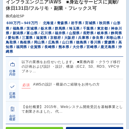
インフラエンジニア/AWS ■身近なサービスに貢献/
休日131日/フルリモ・副業・フレックス可
株式会社SP
600万円～949万円
北海道 / 青森県 / 岩手県 / 宮城県 / 秋田県 / 山形
県 / 福島県 / 茨城県 / 栃木県 / 群馬県 / 埼玉県 / 千葉県 / 東京都 / 神奈川
県 / 新潟県 / 富山県 / 石川県 / 福井県 / 山梨県 / 長野県 / 岐阜県 / 静岡県
/ 愛知県 / 三重県 / 滋賀県 / 京都府 / 大阪府 / 兵庫県 / 奈良県 / 和歌山県 /
鳥取県 / 島根県 / 岡山県 / 広島県 / 山口県 / 徳島県 / 香川県 / 愛媛県 / 高
知県 / 福岡県 / 佐賀県 / 長崎県 / 熊本県 / 大分県 / 宮崎県 / 鹿児島県 / 沖
縄県
以下の業務をお任せいたします。 ■業務内容 ・クラウド移行
の計画および設計 ・設計、構築（EC2、S3、RDS、VPCサ
ブネッ…
仕事
内容
AWSの設計・構築のご経験をお持ちの方
必須
応募
資格
【会社概要】 2015年、Webシステム開発受託を基軸事業とし
て創業されました。 代…
会社
概要