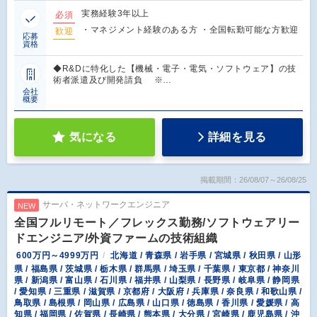
実務経験3年以上
必須
・マネジメント経験のある方 ・全国転勤可能な方歓迎
歓迎
応募
資格
◆R&Dに特化した【機械・電子・電気・ソフトウェア】の技
術者派遣及び開発請負 ※…
会社
概要
気になる
詳細を見る
掲載期間：26/08/07～26/08/25
サーバ・ネットワークエンジニア
NEW
全国フルリモート／フレックス勤務/ソフトウェアリー
ドエンジニア/外資ファームの技術組織
600万円～4999万円
北海道 / 青森県 / 岩手県 / 宮城県 / 秋田県 / 山形
県 / 福島県 / 茨城県 / 栃木県 / 群馬県 / 埼玉県 / 千葉県 / 東京都 / 神奈川
県 / 新潟県 / 富山県 / 石川県 / 福井県 / 山梨県 / 長野県 / 岐阜県 / 静岡県
/ 愛知県 / 三重県 / 滋賀県 / 京都府 / 大阪府 / 兵庫県 / 奈良県 / 和歌山県 /
鳥取県 / 島根県 / 岡山県 / 広島県 / 山口県 / 徳島県 / 香川県 / 愛媛県 / 高
知県 / 福岡県 / 佐賀県 / 長崎県 / 熊本県 / 大分県 / 宮崎県 / 鹿児島県 / 沖