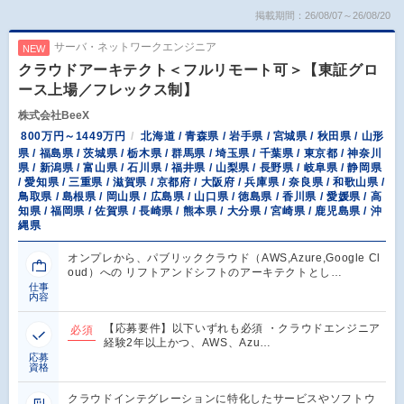
掲載期間：26/08/07～26/08/20
サーバ・ネットワークエンジニア
NEW
クラウドアーキテクト＜フルリモート可＞【東証グロ
ース上場／フレックス制】
株式会社BeeX
800万円～1449万円
北海道 / 青森県 / 岩手県 / 宮城県 / 秋田県 / 山形
県 / 福島県 / 茨城県 / 栃木県 / 群馬県 / 埼玉県 / 千葉県 / 東京都 / 神奈川
県 / 新潟県 / 富山県 / 石川県 / 福井県 / 山梨県 / 長野県 / 岐阜県 / 静岡県
/ 愛知県 / 三重県 / 滋賀県 / 京都府 / 大阪府 / 兵庫県 / 奈良県 / 和歌山県 /
鳥取県 / 島根県 / 岡山県 / 広島県 / 山口県 / 徳島県 / 香川県 / 愛媛県 / 高
知県 / 福岡県 / 佐賀県 / 長崎県 / 熊本県 / 大分県 / 宮崎県 / 鹿児島県 / 沖
縄県
オンプレから、パブリッククラウド（AWS,Azure,Google Cl
oud）への リフトアンドシフトのアーキテクトとし…
仕事
内容
【応募要件】以下いずれも必須 ・クラウドエンジニア
必須
経験2年以上かつ、AWS、Azu…
応募
資格
クラウドインテグレーションに特化したサービスやソフトウ