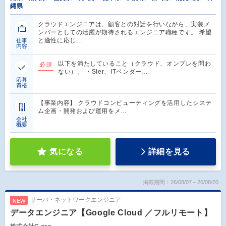
縄県
クラウドエンジニアは、顧客との対話を行いながら、実装メ
ンバーとしての活躍が期待されるエンジニア職種です。 希望
と適性に応じ…
仕事
内容
以下を満たしていること（クラウド、オンプレを問わ
必須
ない）。 ・SIer、ITベンダー…
応募
資格
【事業内容】 クラウドコンピューティングを活用したシステ
ム企画・開発および運用をメ…
会社
概要
気になる
詳細を見る
掲載期間：26/08/07～26/08/20
サーバ・ネットワークエンジニア
NEW
データエンジニア【Google Cloud ／フルリモート】