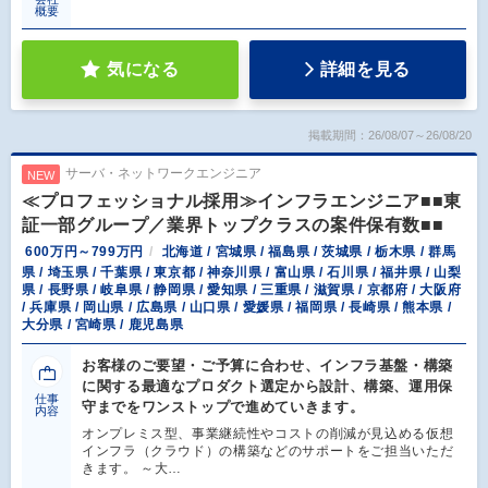
概要
気になる
詳細を見る
掲載期間：26/08/07～26/08/20
サーバ・ネットワークエンジニア
NEW
≪プロフェッショナル採用≫インフラエンジニア■■東
証一部グループ／業界トップクラスの案件保有数■■
600万円～799万円
北海道 / 宮城県 / 福島県 / 茨城県 / 栃木県 / 群馬
県 / 埼玉県 / 千葉県 / 東京都 / 神奈川県 / 富山県 / 石川県 / 福井県 / 山梨
県 / 長野県 / 岐阜県 / 静岡県 / 愛知県 / 三重県 / 滋賀県 / 京都府 / 大阪府
/ 兵庫県 / 岡山県 / 広島県 / 山口県 / 愛媛県 / 福岡県 / 長崎県 / 熊本県 /
大分県 / 宮崎県 / 鹿児島県
お客様のご要望・ご予算に合わせ、インフラ基盤・構築
に関する最適なプロダクト選定から設計、構築、運用保
仕事
守までをワンストップで進めていきます。
内容
オンプレミス型、事業継続性やコストの削減が見込める仮想
インフラ（クラウド）の構築などのサポートをご担当いただ
きます。 ～大…