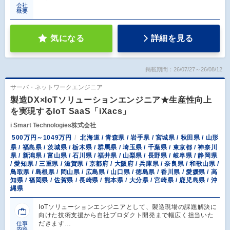
会社
概要
気になる
詳細を見る
掲載期間：26/07/27～26/08/12
サーバ・ネットワークエンジニア
製造DX×IoTソリューションエンジニア★生産性向上
を実現するIoT SaaS「iXacs」
i Smart Technologies株式会社
500万円～1049万円
北海道 / 青森県 / 岩手県 / 宮城県 / 秋田県 / 山形
県 / 福島県 / 茨城県 / 栃木県 / 群馬県 / 埼玉県 / 千葉県 / 東京都 / 神奈川
県 / 新潟県 / 富山県 / 石川県 / 福井県 / 山梨県 / 長野県 / 岐阜県 / 静岡県
/ 愛知県 / 三重県 / 滋賀県 / 京都府 / 大阪府 / 兵庫県 / 奈良県 / 和歌山県 /
鳥取県 / 島根県 / 岡山県 / 広島県 / 山口県 / 徳島県 / 香川県 / 愛媛県 / 高
知県 / 福岡県 / 佐賀県 / 長崎県 / 熊本県 / 大分県 / 宮崎県 / 鹿児島県 / 沖
縄県
IoTソリューションエンジニアとして、製造現場の課題解決に
向けた技術支援から自社プロダクト開発まで幅広く担当いた
だきます…
仕事
内容