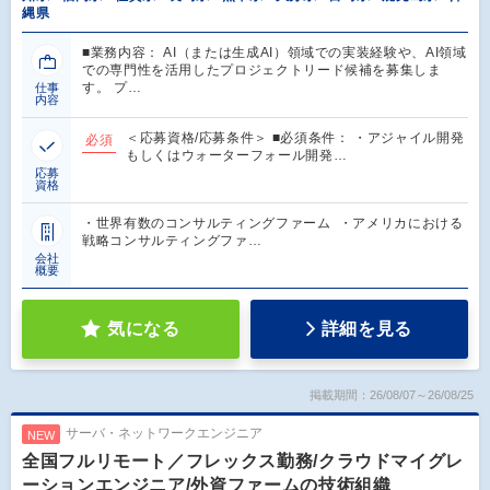
縄県
■業務内容： AI（または生成AI）領域での実装経験や、AI領域
での専門性を活用したプロジェクトリード候補を募集しま
す。 プ…
仕事
内容
＜応募資格/応募条件＞ ■必須条件： ・アジャイル開発
必須
もしくはウォーターフォール開発…
応募
資格
・世界有数のコンサルティングファーム ・アメリカにおける
戦略コンサルティングファ…
会社
概要
気になる
詳細を見る
掲載期間：26/08/07～26/08/25
サーバ・ネットワークエンジニア
NEW
全国フルリモート／フレックス勤務/クラウドマイグレ
ーションエンジニア/外資ファームの技術組織