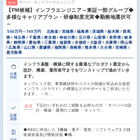
サーバ・ネットワークエンジニア
NEW
【PM候補】インフラエンジニア～東証一部グループ◆
多様なキャリアプラン・研修制度充実◆勤務地選択可
～
550万円～749万円
北海道 / 宮城県 / 福島県 / 茨城県 / 栃木県 / 群馬
県 / 埼玉県 / 千葉県 / 東京都 / 神奈川県 / 石川県 / 山梨県 / 長野県 / 岐阜
県 / 静岡県 / 愛知県 / 三重県 / 滋賀県 / 京都府 / 大阪府 / 兵庫県 / 岡山県
/ 広島県 / 山口県 / 愛媛県 / 福岡県 / 長崎県 / 熊本県 / 大分県 / 宮崎県 /
鹿児島県
インフラ基盤・構築に関する最適なプロダクト選定から
設計、構築、運用保守までをワンストップで進めていき
仕事
ます。
内容
オンプレミス型、事業継続性やコストの削減が見込める仮想
インフラ（クラウド）の構築などのサポートをご担当いただ
きます。 ～大…
下記のいずれかのご経験をお持ちの方 ・サーバーの設
必須
計・構築・運用のご経験 ・ネットワ…
応募
資格
◆R&Dに特化した【機械・電子・電気・ソフトウェア】の技
術者派遣及び開発請負 ◆職…
会社