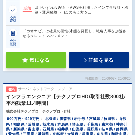
以下いずれも必須 ・AWSを利用したインフラ設計・構
必須
築・運用経験 ・IaCの考え方を…
応募
資格
「カオナビ」は社員の個性/才能を発掘し、戦略人事を加速さ
せるタレントマネジメント…
会社
概要
気になる
詳細を見る
掲載期間：26/08/07～26/08/20
サーバ・ネットワークエンジニア
NEW
インフラエンジニア【テクノプロHD/取引社数800社/
平均残業11.4時間】
株式会社テクノプロ テクノプロ・IT社
600万円～949万円
北海道 / 青森県 / 岩手県 / 宮城県 / 秋田県 / 山形
県 / 福島県 / 茨城県 / 栃木県 / 群馬県 / 埼玉県 / 千葉県 / 東京都 / 神奈川
県 / 新潟県 / 富山県 / 石川県 / 福井県 / 山梨県 / 長野県 / 岐阜県 / 静岡県
/ 愛知県 / 三重県 / 滋賀県 / 京都府 / 大阪府 / 兵庫県 / 奈良県 / 和歌山県 /