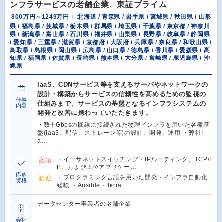
ンフラサービスの老舗企業、東証プライム
800万円～1249万円
北海道 / 青森県 / 岩手県 / 宮城県 / 秋田県 / 山形
県 / 福島県 / 茨城県 / 栃木県 / 群馬県 / 埼玉県 / 千葉県 / 東京都 / 神奈川
県 / 新潟県 / 富山県 / 石川県 / 福井県 / 山梨県 / 長野県 / 岐阜県 / 静岡県
/ 愛知県 / 三重県 / 滋賀県 / 京都府 / 大阪府 / 兵庫県 / 奈良県 / 和歌山県 /
鳥取県 / 島根県 / 岡山県 / 広島県 / 山口県 / 徳島県 / 香川県 / 愛媛県 / 高
知県 / 福岡県 / 佐賀県 / 長崎県 / 熊本県 / 大分県 / 宮崎県 / 鹿児島県 / 沖
縄県
IaaS、CDNサービス等を支えるサーバやネットワークの
設計・構築からサービスの信頼性を高めるための監視の
仕事
仕組みまで、サービスの基盤となるインフラシステムの
内容
開発と改善に携わっていただきます。
・数十Gbpsの回線に接続された物理インフラを用いた各種基
盤(IaaS、配信、ストレージ等)の設計、開発、運用 ・弊社I
a…
・イーサネットスイッチング・IPルーティング、TCP/I
必須
P、および上位アプリケー…
応募
・プログラミング言語を用いた開発・インフラ自動化
歓迎
資格
経験 ・Ansible・Terra…
データセンター事業者の老舗企業
会社