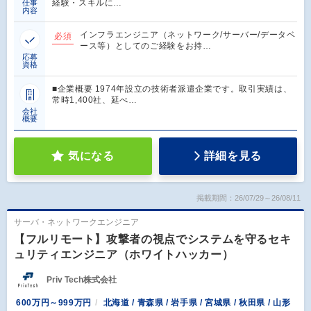
経験・スキルに…
仕事
内容
インフラエンジニア（ネットワーク/サーバー/データベ
必須
ース等）としてのご経験をお持…
応募
資格
■企業概要 1974年設立の技術者派遣企業です。取引実績は、
常時1,400社、延べ…
会社
概要
気になる
詳細を見る
掲載期間：26/07/29～26/08/11
サーバ・ネットワークエンジニア
【フルリモート】攻撃者の視点でシステムを守るセキ
ュリティエンジニア（ホワイトハッカー）
Priv Tech株式会社
600万円～999万円
北海道 / 青森県 / 岩手県 / 宮城県 / 秋田県 / 山形