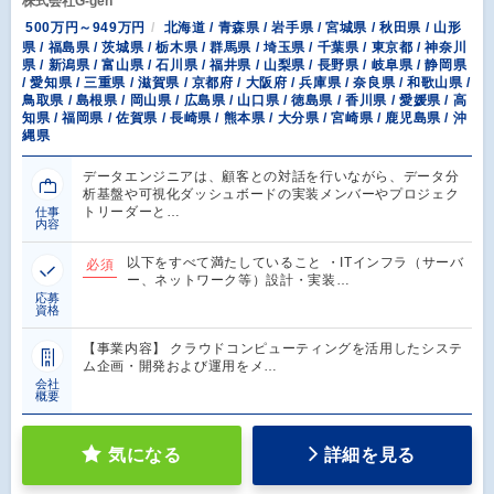
株式会社G-gen
500万円～949万円
北海道 / 青森県 / 岩手県 / 宮城県 / 秋田県 / 山形
県 / 福島県 / 茨城県 / 栃木県 / 群馬県 / 埼玉県 / 千葉県 / 東京都 / 神奈川
県 / 新潟県 / 富山県 / 石川県 / 福井県 / 山梨県 / 長野県 / 岐阜県 / 静岡県
/ 愛知県 / 三重県 / 滋賀県 / 京都府 / 大阪府 / 兵庫県 / 奈良県 / 和歌山県 /
鳥取県 / 島根県 / 岡山県 / 広島県 / 山口県 / 徳島県 / 香川県 / 愛媛県 / 高
知県 / 福岡県 / 佐賀県 / 長崎県 / 熊本県 / 大分県 / 宮崎県 / 鹿児島県 / 沖
縄県
データエンジニアは、顧客との対話を行いながら、データ分
析基盤や可視化ダッシュボードの実装メンバーやプロジェク
トリーダーと…
仕事
内容
以下をすべて満たしていること ・ITインフラ（サーバ
必須
ー、ネットワーク等）設計・実装…
応募
資格
【事業内容】 クラウドコンピューティングを活用したシステ
ム企画・開発および運用をメ…
会社
概要
気になる
詳細を見る