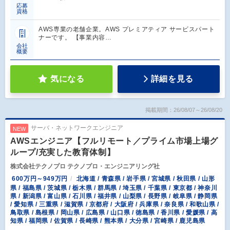
応募
資格
AWS専業の老舗企業。AWS プレミアティア サービスパート
ナーです。 【事業内容…
会社
概要
気になる
詳細を見る
掲載期間：26/08/07～26/08/20
サーバ・ネットワークエンジニア
NEW
AWSエンジニア【フルリモート／プライム市場上場グ
ループ/充実した教育体制】
株式会社テクノプロ テクノプロ・エンジニアリング社
600万円～949万円
北海道 / 青森県 / 岩手県 / 宮城県 / 秋田県 / 山形
県 / 福島県 / 茨城県 / 栃木県 / 群馬県 / 埼玉県 / 千葉県 / 東京都 / 神奈川
県 / 新潟県 / 富山県 / 石川県 / 福井県 / 山梨県 / 長野県 / 岐阜県 / 静岡県
/ 愛知県 / 三重県 / 滋賀県 / 京都府 / 大阪府 / 兵庫県 / 奈良県 / 和歌山県 /
鳥取県 / 島根県 / 岡山県 / 広島県 / 山口県 / 徳島県 / 香川県 / 愛媛県 / 高
知県 / 福岡県 / 佐賀県 / 長崎県 / 熊本県 / 大分県 / 宮崎県 / 鹿児島県