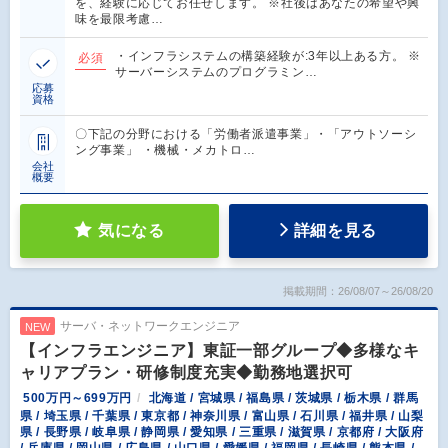
を、経験に応じてお任せします。 ※社後はあなたの希望や興
味を最限考慮…
・インフラシステムの構築経験が:3年以上ある方。 ※
必須
サーバーシステムのプログラミン…
応募
資格
〇下記の分野における「労働者派遣事業」・「アウトソーシ
ング事業」 ・機械・メカトロ…
会社
概要
気になる
詳細を見る
掲載期間：26/08/07～26/08/20
サーバ・ネットワークエンジニア
NEW
【インフラエンジニア】東証一部グループ◆多様なキ
ャリアプラン・研修制度充実◆勤務地選択可
500万円～699万円
北海道 / 宮城県 / 福島県 / 茨城県 / 栃木県 / 群馬
県 / 埼玉県 / 千葉県 / 東京都 / 神奈川県 / 富山県 / 石川県 / 福井県 / 山梨
県 / 長野県 / 岐阜県 / 静岡県 / 愛知県 / 三重県 / 滋賀県 / 京都府 / 大阪府