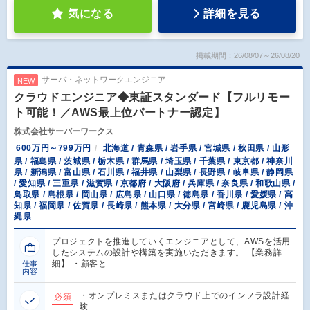
気になる
詳細を見る
掲載期間：26/08/07～26/08/20
サーバ・ネットワークエンジニア
NEW
クラウドエンジニア◆東証スタンダード【フルリモー
ト可能！／AWS最上位パートナー認定】
株式会社サーバーワークス
600万円～799万円
北海道 / 青森県 / 岩手県 / 宮城県 / 秋田県 / 山形
県 / 福島県 / 茨城県 / 栃木県 / 群馬県 / 埼玉県 / 千葉県 / 東京都 / 神奈川
県 / 新潟県 / 富山県 / 石川県 / 福井県 / 山梨県 / 長野県 / 岐阜県 / 静岡県
/ 愛知県 / 三重県 / 滋賀県 / 京都府 / 大阪府 / 兵庫県 / 奈良県 / 和歌山県 /
鳥取県 / 島根県 / 岡山県 / 広島県 / 山口県 / 徳島県 / 香川県 / 愛媛県 / 高
知県 / 福岡県 / 佐賀県 / 長崎県 / 熊本県 / 大分県 / 宮崎県 / 鹿児島県 / 沖
縄県
プロジェクトを推進していくエンジニアとして、AWSを活用
したシステムの設計や構築を実施いただきます。 【業務詳
細】 ・顧客と…
仕事
内容
・オンプレミスまたはクラウド上でのインフラ設計経
必須
験