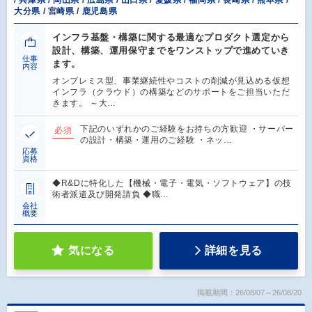
/ 兵庫県 / 岡山県 / 広島県 / 山口県 / 愛媛県 / 福岡県 / 長崎県 / 熊本県 /
大分県 / 宮崎県 / 鹿児島県
インフラ基盤・構築に関する最適なプロダクト選定から
設計、構築、運用保守までをワンストップで進めていき
仕事
ます。
内容
オンプレミス型、事業継続性やコストの削減が見込める仮想
インフラ（クラウド）の構築などのサポートをご担当いただ
きます。 ～大…
下記のいずれかのご経験をお持ちの方歓迎 ・サーバー
必須
の設計・構築・運用のご経験 ・ネッ…
応募
資格
◆R&Dに特化した【機械・電子・電気・ソフトウェア】の技
術者派遣及び開発請負 ◆職…
会社
概要
気になる
詳細を見る
掲載期間：26/08/07～26/08/20