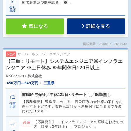
術者派遣及び開発請負 ※…
会社
概要
気になる
詳細を見る
掲載期間：26/08/07～26/08/30
サーバ・ネットワークエンジニア
NEW
【三重：リモート】システムエンジニア※インフラエ
ンジニア ※土日休み ※年間休日120日以上
KKCソルコム株式会社
450万円～649万円
三重県
前職給与保証／年休125日×リモート可／転勤無し
【職務概要】 製造業、公共系、官公庁系の会社様の案件をお
仕事
任せする予定です。案件も設計から運用保守に至るまで多岐
内容
にわたりスキ…
【応募要件】 ・インフラエンジニアの経験をお持ちの
必須
方（目安：3年以上） ・プロジェク…