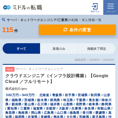
サーバ・ネットワークエンジニア/三重県
の転職・求人情報一覧
115
条件の変更
件
すべて
新着のみ
掲載終了間近
掲載期間：26/08/07～26/08/20
サーバ・ネットワークエンジニア
NEW
クラウドエンジニア（インフラ設計構築）【Google
Cloud ／フルリモート】
株式会社G-gen
500万円～949万円
北海道 / 青森県 / 岩手県 / 宮城県 / 秋田県 / 山形
県 / 福島県 / 茨城県 / 栃木県 / 群馬県 / 埼玉県 / 千葉県 / 東京都 / 神奈川
県 / 新潟県 / 富山県 / 石川県 / 福井県 / 山梨県 / 長野県 / 岐阜県 / 静岡県
/ 愛知県 / 三重県 / 滋賀県 / 京都府 / 大阪府 / 兵庫県 / 奈良県 / 和歌山県 /
鳥取県 / 島根県 / 岡山県 / 広島県 / 山口県 / 徳島県 / 香川県 / 愛媛県 / 高
知県 / 福岡県 / 佐賀県 / 長崎県 / 熊本県 / 大分県 / 宮崎県 / 鹿児島県 / 沖