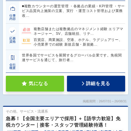
■複数カウンターの運営管理 ・各拠点の業績・KPI管理 ・サー
ビス品質向上施策の立案、実行 ・運営コスト管理および業務
改…
仕事
内容
複数店舗または複数拠点のマネジメント経験 エリアマ
必須
ネージャー、SV、店舗統括、リテ…
応募
百貨店、商業施設、空港、ホテル、ラグジュアリー、
歓迎
資格
小売業界での経験 新規店舗・新規拠…
世界各国でサービスを展開するグローバル企業です。免税関
連サービスを通じて、旅行者…
会社
概要
気になる
詳細を見る
掲載期間：26/07/31～26/08/31
その他、サービス・流通系
急募！【全国主要エリアで採用】+【語学力歓迎】免
税カウンター｜接客・スタッフ管理経験待遇！