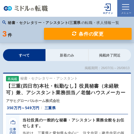
秘書・セクレタリー・アシスタント/三重県
の転職・求人情報一覧
3
条件の変更
件
すべて
新着のみ
掲載終了間近
掲載期間：26/07/31～26/08/13
秘書・セクレタリー・アシスタント
再掲載
【三重(四日市)本社・転勤なし】役員秘書（未経験
可）兼、アシスタント業務担当／老舗ハウスメーカー
アサヒグローバルホーム株式会社
350万円～549万円
三重県
当社役員の一般的な秘書・アシスタント業務全般をお任
せします。
仕事
内容
当社は、三重県と愛知県を中心に、注文住宅・建売住宅の販