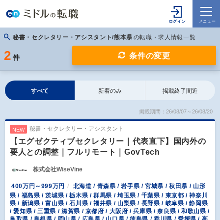
秘書・セクレタリー・アシスタント/熊本県
の転職・求人情報一覧
2
条件の変更
件
すべて
新着のみ
掲載終了間近
掲載期間：26/08/07～26/08/20
秘書・セクレタリー・アシスタント
NEW
【エグゼクティブセクレタリー｜代表直下】国内外の
要人との調整｜フルリモート｜GovTech
株式会社WiseVine
400万円～999万円
北海道 / 青森県 / 岩手県 / 宮城県 / 秋田県 / 山形
県 / 福島県 / 茨城県 / 栃木県 / 群馬県 / 埼玉県 / 千葉県 / 東京都 / 神奈川
県 / 新潟県 / 富山県 / 石川県 / 福井県 / 山梨県 / 長野県 / 岐阜県 / 静岡県
/ 愛知県 / 三重県 / 滋賀県 / 京都府 / 大阪府 / 兵庫県 / 奈良県 / 和歌山県 /
鳥取県 / 島根県 / 岡山県 / 広島県 / 山口県 / 徳島県 / 香川県 / 愛媛県 / 高