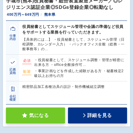
宇城市(熊本)役員秘書・総合装置製造メーカー／◎レ
ジリエンス認証企業◎SDGs登録企業◎転勤なし
400万円～649万円
熊本県
役員秘書としてスケジュール管理や会議の準備など役員
をサポートする業務を行っていただきます。
仕事
内容
【具体的には…】 ・役員秘書として、スケジュール管理（日
程調整、カレンダー入力） ・バックオフィス全般（総務・一
般事務等）の…
・役員秘書として、スケジュール調整・管理が精密に
必須
出来る方 ・office全般操作可…
応募
・事業計画などを作成した経験がある方 ・秘書検定2
歓迎
資格
級以上お持ちの方
精密部品加工各種治具の設計・制作機械組立調整
会社
概要
気になる
詳細を見る