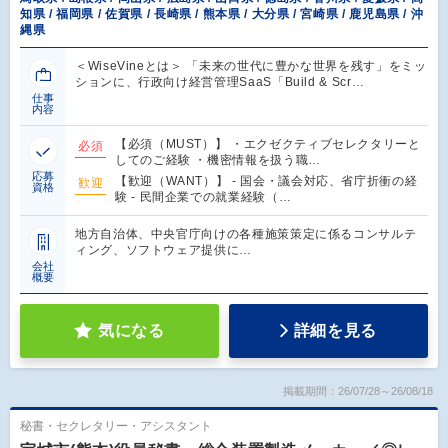
知県 / 福岡県 / 佐賀県 / 長崎県 / 熊本県 / 大分県 / 宮崎県 / 鹿児島県 / 沖
縄県
＜WiseVineとは＞ 「未来の世代に豊かな世界を残す」をミッ
ションに、行政向け経営管理SaaS「Build & Scr…
仕事
内容
【必須（MUST）】 ・エクゼクティブセレクタリーと
必須
してのご経験 ・機密情報を扱う職…
応募
【歓迎（WANT）】 - 国会・議会対応、省庁折衝の経
歓迎
資格
験 - 民間企業での就業経験（…
地方自治体、中央官庁向けの各種施策策定に係るコンサルテ
ィング、ソフトウェア提供に…
会社
概要
気になる
詳細を見る
掲載期間：26/07/28～26/08/18
秘書・セクレタリー・アシスタント