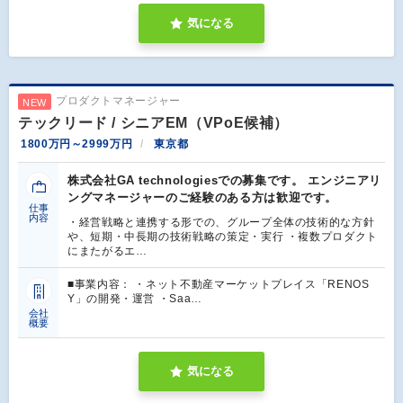
気になる
プロダクトマネージャー
NEW
テックリード / シニアEM（VPoE候補）
1800万円～2999万円
東京都
株式会社GA technologiesでの募集です。 エンジニアリ
ングマネージャーのご経験のある方は歓迎です。
仕事
内容
・経営戦略と連携する形での、グループ全体の技術的な方針
や、短期・中長期の技術戦略の策定・実行 ・複数プロダクト
にまたがるエ…
■事業内容： ・ネット不動産マーケットプレイス「RENOS
Y」の開発・運営 ・Saa…
会社
概要
気になる