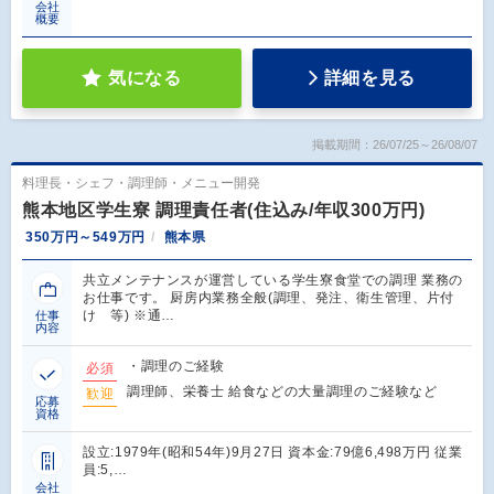
会社
概要
気になる
詳細を見る
掲載期間：26/07/25～26/08/07
料理長・シェフ・調理師・メニュー開発
熊本地区学生寮 調理責任者(住込み/年収300万円)
350万円～549万円
熊本県
共立メンテナンスが運営している学生寮食堂での調理 業務の
お仕事です。 厨房内業務全般(調理、発注、衛生管理、片付
け 等) ※通…
仕事
内容
・調理のご経験
必須
調理師、栄養士 給食などの大量調理のご経験など
歓迎
応募
資格
設立:1979年(昭和54年)9月27日 資本金:79億6,498万円 従業
員:5,…
会社