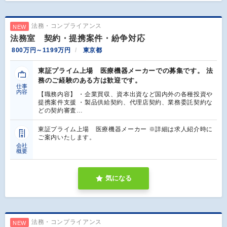
法務・コンプライアンス
NEW
法務室 契約・提携案件・紛争対応
800万円～1199万円
東京都
東証プライム上場 医療機器メーカーでの募集です。 法
務のご経験のある方は歓迎です。
仕事
内容
【職務内容】 ・企業買収、資本出資など国内外の各種投資や
提携案件支援 ・製品供給契約、代理店契約、業務委託契約な
どの契約審査…
東証プライム上場 医療機器メーカー ※詳細は求人紹介時に
ご案内いたします。
会社
概要
気になる
法務・コンプライアンス
NEW