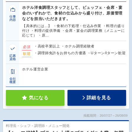
ホテル洋食調理スタッフとして、ビュッフェ・会席・宴
会のいずれかで、食材の仕込みから盛り付け、原価管理
仕事
などを担当いただきます。
内容
【具体的には…】 ・食材の下処理・仕込み作業 ・料理の盛り
付け ・料理の提供準備 ・会席・宴会の調理業務（メニューに
応じて） ・原…
・高校卒業以上 ・ホテル調理経験者
必須
・調理師免許をお持ちの方優遇 ・Uターン/Iターン歓迎
歓迎
応募
資格
ホテル運営企業
会社
概要
気になる
詳細を見る
掲載期間：26/07/27～26/08/09
料理長・シェフ・調理師・メニュー開発