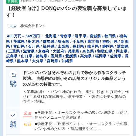
料理長・シェフ・調理師・メニュー開発
再掲載
【経験者向け】DONQのパンの製造職を募集していま
す！
株式会社ドンク
400万円～549万円
北海道 / 青森県 / 岩手県 / 宮城県 / 秋田県 / 福島
県 / 茨城県 / 栃木県 / 群馬県 / 埼玉県 / 千葉県 / 東京都 / 神奈川県 / 新潟
県 / 富山県 / 石川県 / 福井県 / 山梨県 / 長野県 / 岐阜県 / 静岡県 / 愛知県
/ 三重県 / 滋賀県 / 京都府 / 大阪府 / 兵庫県 / 奈良県 / 和歌山県 / 岡山県 /
広島県 / 山口県 / 徳島県 / 香川県 / 愛媛県 / 高知県 / 福岡県 / 佐賀県 / 長
崎県 / 熊本県 / 大分県 / 宮崎県 / 沖縄県
ドンクのパンはそれぞれのお店で粉から作るスクラッチ
製法。 売場内の3割がその店舗のオリジナル商品という
仕事
のが当社の特徴です。
内容
＜業務詳細＞ ・パン生地の仕込み、成形、焼き上げ(完全手作
り) ・原材料の在庫確認、発注作業・ ・製造に必要な備品の
管理・清掃…
■学歴不問 ・オールスクラッチの製パン経験者 ・商品
必須
開発やメニュー開発経験者
応募
■学歴不問 ～歓迎ポイント～ ・オールスクラッチの製
歓迎
資格
パンを極めたい方 ・商品開発やメニ…