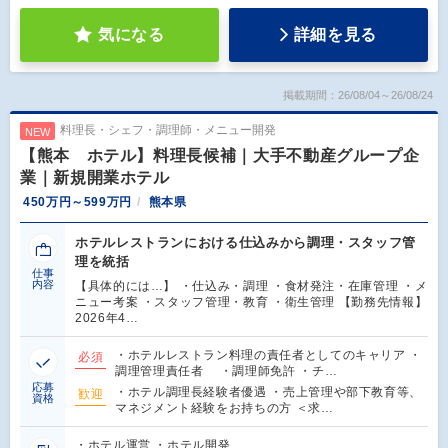
気になる
詳細を見る
掲載期間：26/08/04～26/08/24
料理長・シェフ・調理師・メニュー開発
NEW
【熊本 ホテル】料理長候補｜大手不動産グループ企
業｜新規開業ホテル
450万円～599万円
熊本県
ホテルレストランにおける仕込みから調理・スタッフ管
理を統括
仕事
内容
【具体的には…】 ・仕込み・調理 ・食材発注・在庫管理 ・メ
ニュー考案 ・スタッフ管理・教育 ・衛生管理 【勤務先情報】
2026年4…
・ホテルレストラン料理の責任者としてのキャリア ・
必須
調理管理責任者 ・調理師免許 ・チ…
応募
・ホテル調理長経験者優遇 ・売上管理や部下教育等、
歓迎
資格
マネジメント経験をお持ちの方 ＜求…
・ホテル運営 ・ホテル開発