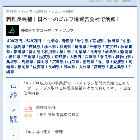
掲載期間：26/07/27～26/08/09
料理長・シェフ・調理師・メニュー開発
料理長候補｜日本一のゴルフ場運営会社で活躍！
株式会社アコーディア・ゴルフ
400万円～549万円
北海道 / 青森県 / 岩手県 / 宮城県 / 秋田県 / 山形
県 / 福島県 / 茨城県 / 栃木県 / 群馬県 / 埼玉県 / 千葉県 / 東京都 / 神奈川
県 / 新潟県 / 富山県 / 石川県 / 福井県 / 山梨県 / 長野県 / 岐阜県 / 静岡県
/ 愛知県 / 三重県 / 滋賀県 / 京都府 / 大阪府 / 兵庫県 / 奈良県 / 和歌山県 /
鳥取県 / 島根県 / 岡山県 / 広島県 / 山口県 / 徳島県 / 香川県 / 愛媛県 / 高
知県 / 福岡県 / 佐賀県 / 長崎県 / 熊本県 / 大分県 / 宮崎県 / 鹿児島県 / 沖
縄県
50～100名規模の事業所で、レストラン部門の先頭に立ちリ
ーダーシップが取れる料理長候補を求めております。 ＜主な
仕事内容…
仕事
内容
調理師免許
必須
・衛生管理者資格保有者
歓迎
応募
資格
ゴルフ場の運営・管理