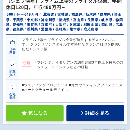
【シェフ候補】プライム上場のブライダル企業。年間
休日120日。年収480万円～
500万円～649万円
北海道 / 宮城県 / 福島県 / 栃木県 / 群馬県 / 埼玉
県 / 千葉県 / 東京都 / 神奈川県 / 新潟県 / 富山県 / 長野県 / 岐阜県 / 静岡
県 / 愛知県 / 滋賀県 / 京都府 / 大阪府 / 兵庫県 / 和歌山県 / 岡山県 / 広島
県 / 徳島県 / 香川県 / 愛媛県 / 長崎県 / 熊本県 / 鹿児島県
プライム上場のブライダル企業が運営するゲストハウスに
て、 グランメゾンスタイルで本格的なフランス料理を提供い
ただくシェフ候…
仕事
内容
・フレンチ、イタリアンの調理経験3年以上お持ちの方
必須
・シェフ、スーシェフなどの経験…
応募
資格
■ウェディングプロデュース ■海外ウェディングプロデュース
■オートクチュールデザイ…
会社
概要
気になる
詳細を見る