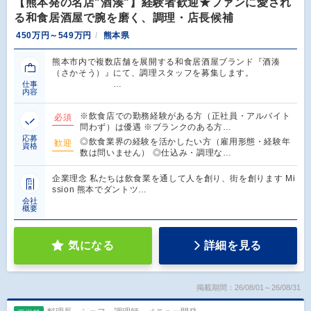
【熊本発の名店"酒湊"】経験者歓迎★ファンに愛され
る和食居酒屋で腕を磨く、調理・店長候補
450万円～549万円
熊本県
熊本市内で複数店舗を展開する和食居酒屋ブランド『酒湊
（さかそう）』にて、調理スタッフを募集します。
…
仕事
内容
※飲食店での勤務経験がある方（正社員・アルバイト
必須
問わず）は優遇 ※ブランクのある方…
応募
◎飲食業界の経験を活かしたい方（雇用形態・経験年
歓迎
資格
数は問いません） ◎仕込み・調理な…
企業理念 私たちは飲食業を通して人を創り、街を創ります Mi
ssion 熊本でダントツ…
会社
概要
気になる
詳細を見る
掲載期間：26/08/01～26/08/31