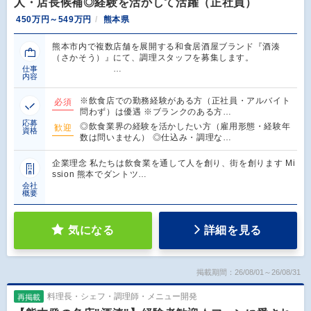
人・店長候補◎経験を活かして活躍（正社員）
450万円～549万円
熊本県
熊本市内で複数店舗を展開する和食居酒屋ブランド『酒湊
（さかそう）』にて、調理スタッフを募集します。
…
仕事
内容
※飲食店での勤務経験がある方（正社員・アルバイト
必須
問わず）は優遇 ※ブランクのある方…
応募
◎飲食業界の経験を活かしたい方（雇用形態・経験年
歓迎
資格
数は問いません） ◎仕込み・調理な…
企業理念 私たちは飲食業を通して人を創り、街を創ります Mi
ssion 熊本でダントツ…
会社
概要
気になる
詳細を見る
掲載期間：26/08/01～26/08/31
料理長・シェフ・調理師・メニュー開発
再掲載