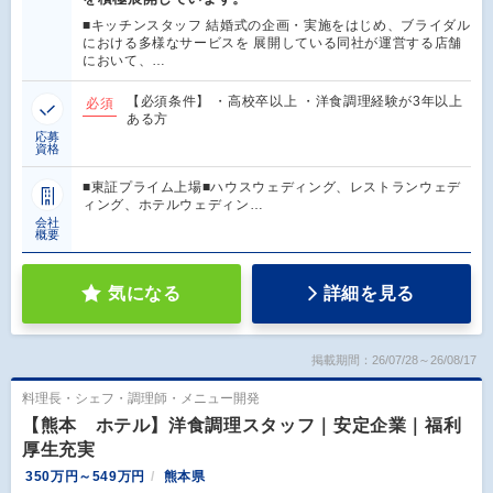
■キッチンスタッフ 結婚式の企画・実施をはじめ、ブライダル
における多様なサービスを 展開している同社が運営する店舗
において、…
【必須条件】 ・高校卒以上 ・洋食調理経験が3年以上
必須
ある方
応募
資格
■東証プライム上場■ハウスウェディング、レストランウェデ
ィング、ホテルウェディン…
会社
概要
気になる
詳細を見る
掲載期間：26/07/28～26/08/17
料理長・シェフ・調理師・メニュー開発
【熊本 ホテル】洋食調理スタッフ｜安定企業｜福利
厚生充実
350万円～549万円
熊本県