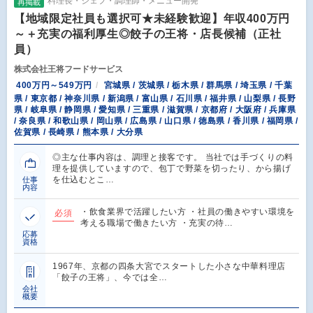
料理長・シェフ・調理師・メニュー開発
再掲載
【地域限定社員も選択可★未経験歓迎】年収400万円
～＋充実の福利厚生◎餃子の王将・店長候補（正社
員）
株式会社王将フードサービス
400万円～549万円
宮城県 / 茨城県 / 栃木県 / 群馬県 / 埼玉県 / 千葉
県 / 東京都 / 神奈川県 / 新潟県 / 富山県 / 石川県 / 福井県 / 山梨県 / 長野
県 / 岐阜県 / 静岡県 / 愛知県 / 三重県 / 滋賀県 / 京都府 / 大阪府 / 兵庫県
/ 奈良県 / 和歌山県 / 岡山県 / 広島県 / 山口県 / 徳島県 / 香川県 / 福岡県 /
佐賀県 / 長崎県 / 熊本県 / 大分県
◎主な仕事内容は、調理と接客です。 当社では手づくりの料
理を提供していますので、包丁で野菜を切ったり、から揚げ
を仕込むとこ…
仕事
内容
・飲食業界で活躍したい方 ・社員の働きやすい環境を
必須
考える職場で働きたい方 ・充実の待…
応募
資格
1967年、京都の四条大宮でスタートした小さな中華料理店
「餃子の王将」、今では全…
会社
概要