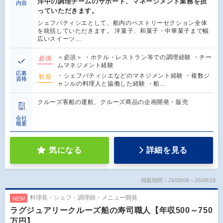
洋中の調理チームのサポート、マネージメント業務を担
内容
っていただきます。
シェフパティシエとして、船内のペストリーセクション全体
を統括していただきます。 洋菓子、和菓子・中華菓子まで幅
広いスイーツ…
＜必須＞ ・ホテル・レストラン等での調理経験 ・チー
必須
ムマネジメント経験
応募
・シェフパティシエなどのマネジメント経験 ・複数ジ
歓迎
資格
ャンルの料理人と協働した経験 ・船…
クルーズ客船の運航、クルーズ商品の企画開発・販売
会社
概要
気になる
詳細を見る
掲載期間：26/08/06～26/08/19
料理長・シェフ・調理師・メニュー開発
NEW
ラグジュアリークルーズ船の寿司職人【年収500～750
万円】