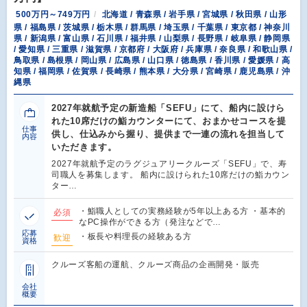
500万円～749万円
北海道 / 青森県 / 岩手県 / 宮城県 / 秋田県 / 山形
県 / 福島県 / 茨城県 / 栃木県 / 群馬県 / 埼玉県 / 千葉県 / 東京都 / 神奈川
県 / 新潟県 / 富山県 / 石川県 / 福井県 / 山梨県 / 長野県 / 岐阜県 / 静岡県
/ 愛知県 / 三重県 / 滋賀県 / 京都府 / 大阪府 / 兵庫県 / 奈良県 / 和歌山県 /
鳥取県 / 島根県 / 岡山県 / 広島県 / 山口県 / 徳島県 / 香川県 / 愛媛県 / 高
知県 / 福岡県 / 佐賀県 / 長崎県 / 熊本県 / 大分県 / 宮崎県 / 鹿児島県 / 沖
縄県
2027年就航予定の新造船「SEFU」にて、船内に設けら
れた10席だけの鮨カウンターにて、おまかせコースを提
仕事
供し、仕込みから握り、提供まで一連の流れを担当して
内容
いただきます。
2027年就航予定のラグジュアリークルーズ「SEFU」で、寿
司職人を募集します。 船内に設けられた10席だけの鮨カウン
ター…
・鮨職人としての実務経験が5年以上ある方 ・基本的
必須
なPC操作ができる方（発注などで…
応募
・板長や料理長の経験ある方
歓迎
資格
クルーズ客船の運航、クルーズ商品の企画開発・販売
会社
概要