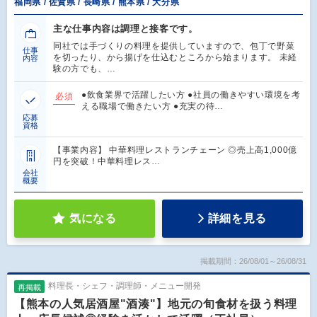
福岡県 / 佐賀県 / 長崎県 / 熊本県 / 大分県
主な仕事内容は調理と接客です。
同社では手づくりの料理を提供していますので、包丁で野菜
仕事
を切ったり、から揚げを仕込むところから始まります。 未経
内容
験の方でも、…
●飲食業界で活躍したい方 ●社員の働きやすい環境を考
必須
える職場で働きたい方 ●充実の待…
応募
資格
【事業内容】 中華料理レストランチェーン ◎売上高1,000億
円を突破！中華料理レス…
会社
概要
気になる
詳細を見る
掲載期間：26/08/01～26/08/31
料理長・シェフ・調理師・メニュー開発
再掲載
【熊本の人気居酒屋"酒湊"】地元の旬食材を扱う料理