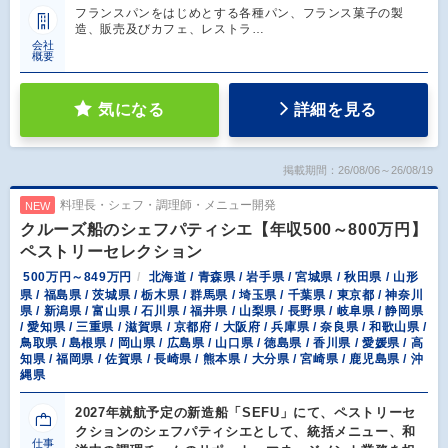
フランスパンをはじめとする各種パン、フランス菓子の製
造、販売及びカフェ、レストラ…
会社
概要
気になる
詳細を見る
掲載期間：26/08/06～26/08/19
料理長・シェフ・調理師・メニュー開発
NEW
クルーズ船のシェフパティシエ【年収500～800万円】
ペストリーセレクション
500万円～849万円
北海道 / 青森県 / 岩手県 / 宮城県 / 秋田県 / 山形
県 / 福島県 / 茨城県 / 栃木県 / 群馬県 / 埼玉県 / 千葉県 / 東京都 / 神奈川
県 / 新潟県 / 富山県 / 石川県 / 福井県 / 山梨県 / 長野県 / 岐阜県 / 静岡県
/ 愛知県 / 三重県 / 滋賀県 / 京都府 / 大阪府 / 兵庫県 / 奈良県 / 和歌山県 /
鳥取県 / 島根県 / 岡山県 / 広島県 / 山口県 / 徳島県 / 香川県 / 愛媛県 / 高
知県 / 福岡県 / 佐賀県 / 長崎県 / 熊本県 / 大分県 / 宮崎県 / 鹿児島県 / 沖
縄県
2027年就航予定の新造船「SEFU」にて、ペストリーセ
クションのシェフパティシエとして、統括メニュー、和
仕事