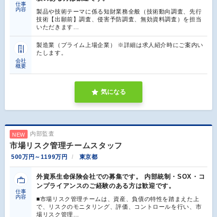
仕事
内容
製品や技術テーマに係る知財業務全般（技術動向調査、先行
技術【出願前】調査、侵害予防調査、無効資料調査）を担当
いただきます…
製造業（プライム上場企業） ※詳細は求人紹介時にご案内い
たします。
会社
概要
気になる
内部監査
NEW
市場リスク管理チームスタッフ
500万円～1199万円
東京都
外資系生命保険会社での募集です。 内部統制・SOX・コ
ンプライアンスのご経験のある方は歓迎です。
仕事
内容
■市場リスク管理チームは、資産、負債の特性を踏まえた上
で、リスクのモニタリング、評価、コントロールを行い、市
場リスク管理…