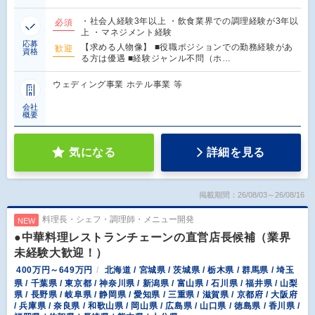
・社会人経験3年以上 ・飲食業界での調理経験が3年以
必須
上 ・マネジメント経験
応募
【求める人物像】 ■役職ポジションでの勤務経験があ
歓迎
資格
る方は優遇 ■経験ジャンル不問（ホ…
ウェディング事業 ホテル事業 等
会社
概要
気になる
詳細を見る
掲載期間：26/08/03～26/08/16
料理長・シェフ・調理師・メニュー開発
NEW
●中華料理レストランチェーンの直営店長候補（業界
未経験大歓迎！）
400万円～649万円
北海道 / 宮城県 / 茨城県 / 栃木県 / 群馬県 / 埼玉
県 / 千葉県 / 東京都 / 神奈川県 / 新潟県 / 富山県 / 石川県 / 福井県 / 山梨
県 / 長野県 / 岐阜県 / 静岡県 / 愛知県 / 三重県 / 滋賀県 / 京都府 / 大阪府
/ 兵庫県 / 奈良県 / 和歌山県 / 岡山県 / 広島県 / 山口県 / 徳島県 / 香川県 /