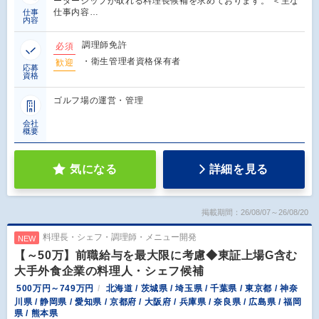
ーダーシップが取れる料理長候補を求めております。 ＜主な
仕事内容…
仕事
内容
調理師免許
必須
・衛生管理者資格保有者
歓迎
応募
資格
ゴルフ場の運営・管理
会社
概要
気になる
詳細を見る
掲載期間：26/08/07～26/08/20
料理長・シェフ・調理師・メニュー開発
NEW
【～50万】前職給与を最大限に考慮◆東証上場G含む
大手外食企業の料理人・シェフ候補
500万円～749万円
北海道 / 茨城県 / 埼玉県 / 千葉県 / 東京都 / 神奈
川県 / 静岡県 / 愛知県 / 京都府 / 大阪府 / 兵庫県 / 奈良県 / 広島県 / 福岡
県 / 熊本県