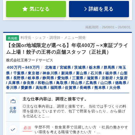
気になる
詳細を見る
掲載期間：26/08/01～26/08/31
料理長・シェフ・調理師・メニュー開発
再掲載
【全国or地域限定が選べる】年収400万～×東証プライ
ム上場！餃子の王将の店舗スタッフ（正社員）
株式会社王将フードサービス
400万円～849万円
北海道 / 宮城県 / 茨城県 / 栃木県 / 群馬県 / 埼玉
県 / 千葉県 / 東京都 / 神奈川県 / 新潟県 / 富山県 / 石川県 / 福井県 / 山梨
県 / 長野県 / 岐阜県 / 静岡県 / 愛知県 / 三重県 / 滋賀県 / 京都府 / 大阪府
/ 兵庫県 / 奈良県 / 和歌山県 / 鳥取県 / 岡山県 / 広島県 / 山口県 / 徳島県 /
香川県 / 愛媛県 / 高知県 / 福岡県 / 佐賀県 / 長崎県 / 熊本県 / 大分県
主な仕事内容は、調理と接客です。
◎主な仕事内容は、調理と接客です。 当社では手づくりの料
仕事
理を提供していますので、包丁で野菜を切ったり、から揚げ
内容
を仕込むとこ…
学歴不問 ・飲食業界で活躍したい方 ・社員の働きやす
必須
い環境を考える職場で働きたい方 ・…