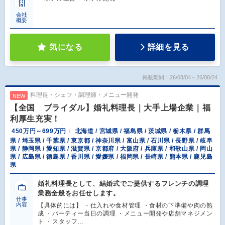
会社
概要
気になる
詳細を見る
掲載期間：26/08/04～26/08/24
料理長・シェフ・調理師・メニュー開発
NEW
【全国 ブライダル】婚礼料理長｜大手上場企業｜福
利厚生充実！
450万円～699万円
北海道 / 宮城県 / 福島県 / 茨城県 / 栃木県 / 群馬
県 / 埼玉県 / 千葉県 / 東京都 / 神奈川県 / 富山県 / 石川県 / 長野県 / 岐阜
県 / 静岡県 / 愛知県 / 滋賀県 / 京都府 / 大阪府 / 兵庫県 / 和歌山県 / 岡山
県 / 広島県 / 徳島県 / 香川県 / 愛媛県 / 福岡県 / 長崎県 / 熊本県 / 鹿児島
県
婚礼料理長として、結婚式でご提供するフレンチの調理
業務全般をお任せします。
仕事
内容
【具体的には】 ・仕入れや食材管理 ・食材の下準備や肉の熟
成 ・パーティー当日の調理 ・メニュー開発や店舗マネジメン
ト ・スタッフ…