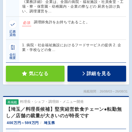
《業務詳細》 企業は、全国の病院・福祉施設・社員食堂・工
場・寮・保育園・幼稚園内・企業の寮などの 厨房を請け負
い、調理運営を…
調理師免許をお持ちであること。
必須
応募
資格
1. 病院・社会福祉施設におけるフードサービスの提供 2. 企
業・学校などの食…
会社
概要
気になる
詳細を見る
掲載期間：26/08/03～26/08/31
料理長・シェフ・調理師・メニュー開発
再掲載
【埼玉／料理長候補】堅実経営飲食チェーン●転勤無
し／店舗の裁量が大きいのが特長です
400万円～599万円
埼玉県