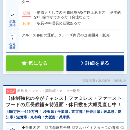
ター…
・鮨職人としての実務経験が5年以上ある方 ・基本的
必須
なPC操作ができる方（発注などで…
応募
・板長や料理長の経験ある方
歓迎
資格
クルーズ客船の運航、クルーズ商品の企画開発・販売
会社
概要
気になる
詳細を見る
掲載期間：26/08/06～26/08/19
料理長・シェフ・調理師・メニュー開発
NEW
【体制強化の今がチャンス】ファミレス・ファースト
フードの店長候補★待遇面・休日数を大幅見直し中！
450万円～649万円
埼玉県 / 千葉県 / 東京都 / 神奈川県 / 岐阜県 / 愛
知県 / 滋賀県 / 京都府 / 大阪府 / 兵庫県
◆仕事内容 ◎店舗運営全般 ◎アルバイトスタッフの育成 ◎