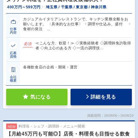
400万円～599万円
埼玉県 / 千葉県 / 東京都 / 神奈川県
カジュアルイタリアンレストランで、キッチン業務全般をお
願いします。 〈具体的なお仕事〉 ・調理や仕込み、盛付 ・
食材の発注 …
仕事
内容
≪こんな方、歓迎！≫ ◇実務経験者 ◇調理師免許取得
必須
者 ◇向上心のある方 ◇一流の調理技…
応募
資格
各種飲食店の企画・開発・運営
会社
概要
気になる
詳細を見る
掲載期間：26/08/06～26/08/19
料理長・シェフ・調理師・メニュー開発
NEW
【月給45万円も可能◎】店長・料理長も目指せる飲食