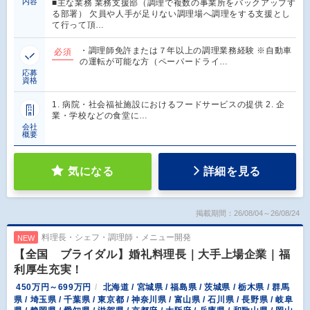
内容
■主な業務 業務支援部（調理で複数の事業所をバックアップす
る部署） 欠員や人手が足りない調理場へ調理をする支援とし
て行って頂…
・調理師免許または７年以上の調理業務経験 ※自動車
必須
の運転が可能な方（ペーパードライ…
応募
資格
1. 病院・社会福祉施設におけるフードサービスの提供 2. 企
業・学校などの食堂に…
会社
概要
気になる
詳細を見る
掲載期間：26/08/04～26/08/24
料理長・シェフ・調理師・メニュー開発
NEW
【全国 ブライダル】婚礼料理長｜大手上場企業｜福
利厚生充実！
450万円～699万円
北海道 / 宮城県 / 福島県 / 茨城県 / 栃木県 / 群馬
県 / 埼玉県 / 千葉県 / 東京都 / 神奈川県 / 富山県 / 石川県 / 長野県 / 岐阜