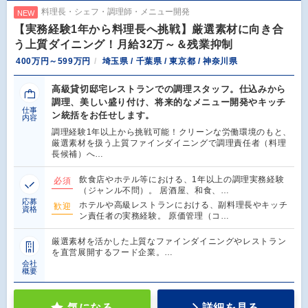
料理長・シェフ・調理師・メニュー開発
NEW
【実務経験1年から料理長へ挑戦】厳選素材に向き合
う上質ダイニング！月給32万～＆残業抑制
400万円～599万円
埼玉県 / 千葉県 / 東京都 / 神奈川県
高級貸切邸宅レストランでの調理スタッフ。仕込みから
調理、美しい盛り付け、将来的なメニュー開発やキッチ
仕事
ン統括をお任せします。
内容
調理経験1年以上から挑戦可能！クリーンな労働環境のもと、
厳選素材を扱う上質ファインダイニングで調理責任者（料理
長候補）へ…
飲食店やホテル等における、1年以上の調理実務経験
必須
（ジャンル不問）。 居酒屋、和食、…
応募
ホテルや高級レストランにおける、副料理長やキッチ
歓迎
資格
ン責任者の実務経験。 原価管理（コ…
厳選素材を活かした上質なファインダイニングやレストラン
を直営展開するフード企業。…
会社
概要
気になる
詳細を見る