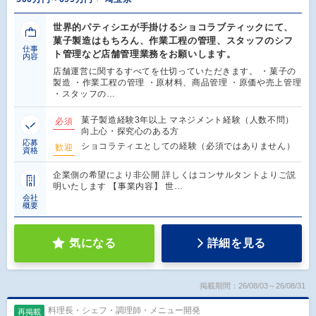
世界的パティシエが手掛けるショコラブティックにて、
菓子製造はもちろん、作業工程の管理、スタッフのシフ
仕事
ト管理など店舗管理業務をお願いします。
内容
店舗運営に関するすべてを仕切っていただきます。 ・菓子の
製造 ・作業工程の管理 ・原材料、商品管理 ・原価や売上管理
・スタッフの…
菓子製造経験3年以上 マネジメント経験（人数不問）
必須
向上心・探究心のある方
応募
ショコラティエとしての経験（必須ではありません）
歓迎
資格
企業側の希望により非公開 詳しくはコンサルタントよりご説
明いたします 【事業内容】 世…
会社
概要
気になる
詳細を見る
掲載期間：26/08/03～26/08/31
料理長・シェフ・調理師・メニュー開発
再掲載