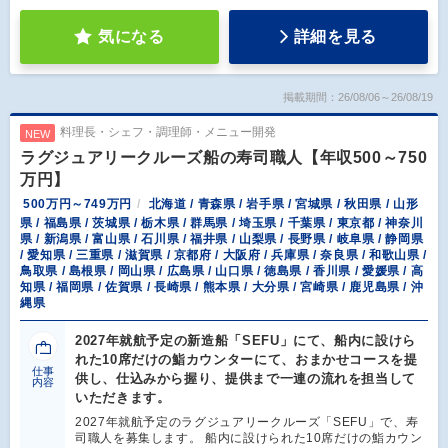
気になる
詳細を見る
掲載期間：26/08/06～26/08/19
料理長・シェフ・調理師・メニュー開発
NEW
ラグジュアリークルーズ船の寿司職人【年収500～750
万円】
500万円～749万円
北海道 / 青森県 / 岩手県 / 宮城県 / 秋田県 / 山形
県 / 福島県 / 茨城県 / 栃木県 / 群馬県 / 埼玉県 / 千葉県 / 東京都 / 神奈川
県 / 新潟県 / 富山県 / 石川県 / 福井県 / 山梨県 / 長野県 / 岐阜県 / 静岡県
/ 愛知県 / 三重県 / 滋賀県 / 京都府 / 大阪府 / 兵庫県 / 奈良県 / 和歌山県 /
鳥取県 / 島根県 / 岡山県 / 広島県 / 山口県 / 徳島県 / 香川県 / 愛媛県 / 高
知県 / 福岡県 / 佐賀県 / 長崎県 / 熊本県 / 大分県 / 宮崎県 / 鹿児島県 / 沖
縄県
2027年就航予定の新造船「SEFU」にて、船内に設けら
れた10席だけの鮨カウンターにて、おまかせコースを提
仕事
供し、仕込みから握り、提供まで一連の流れを担当して
内容
いただきます。
2027年就航予定のラグジュアリークルーズ「SEFU」で、寿
司職人を募集します。 船内に設けられた10席だけの鮨カウン