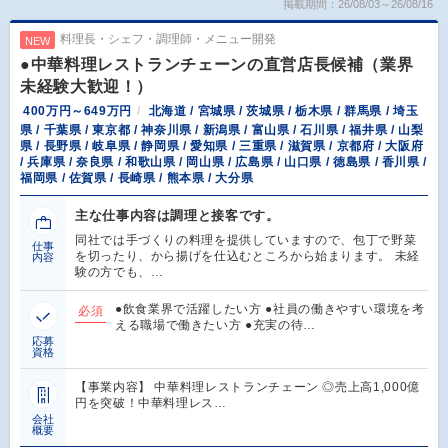
掲載期間：26/08/03～26/08/16
料理長・シェフ・調理師・メニュー開発
NEW
●中華料理レストランチェーンの直営店長候補（業界
未経験大歓迎！）
400万円～649万円
北海道 / 宮城県 / 茨城県 / 栃木県 / 群馬県 / 埼玉
県 / 千葉県 / 東京都 / 神奈川県 / 新潟県 / 富山県 / 石川県 / 福井県 / 山梨
県 / 長野県 / 岐阜県 / 静岡県 / 愛知県 / 三重県 / 滋賀県 / 京都府 / 大阪府
/ 兵庫県 / 奈良県 / 和歌山県 / 岡山県 / 広島県 / 山口県 / 徳島県 / 香川県 /
福岡県 / 佐賀県 / 長崎県 / 熊本県 / 大分県
主な仕事内容は調理と接客です。
同社では手づくりの料理を提供していますので、包丁で野菜
仕事
を切ったり、から揚げを仕込むところから始まります。 未経
内容
験の方でも、…
●飲食業界で活躍したい方 ●社員の働きやすい環境を考
必須
える職場で働きたい方 ●充実の待…
応募
資格
【事業内容】 中華料理レストランチェーン ◎売上高1,000億
円を突破！中華料理レス…
会社
概要