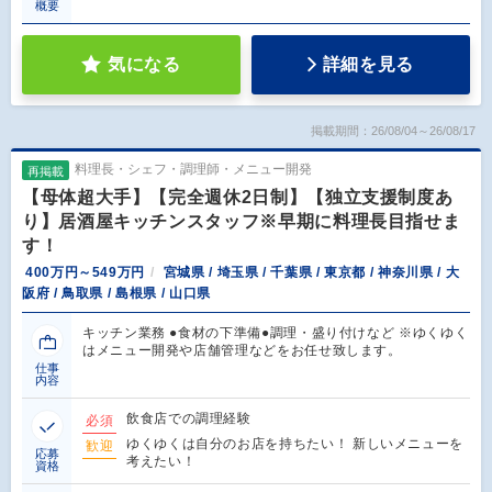
概要
気になる
詳細を見る
掲載期間：26/08/04～26/08/17
料理長・シェフ・調理師・メニュー開発
再掲載
【母体超大手】【完全週休2日制】【独立支援制度あ
り】居酒屋キッチンスタッフ※早期に料理長目指せま
す！
400万円～549万円
宮城県 / 埼玉県 / 千葉県 / 東京都 / 神奈川県 / 大
阪府 / 鳥取県 / 島根県 / 山口県
キッチン業務 ●食材の下準備●調理・盛り付けなど ※ゆくゆく
はメニュー開発や店舗管理などをお任せ致します。
仕事
内容
飲食店での調理経験
必須
ゆくゆくは自分のお店を持ちたい！ 新しいメニューを
歓迎
応募
考えたい！
資格