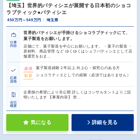
【埼玉】世界的パティシエが展開する日本初のショコ
ラブティック●パティシエ
450万円～549万円
埼玉県
世界的パティシエが手掛けるショコラブティックにて、
菓子製造をお願いします。
仕事
内容
店舗にて、菓子製造を中心にお願いします。 ・菓子の製造 ・
原材料、商品管理 など ゆくゆくはシェフパティシエとして店
舗運営をおま…
菓子製造経験２年以上 向上心・探究心のある方
必須
ショコラティエとしての経験（必須ではありません）
歓迎
応募
資格
企業側の希望により非公開 詳しくはコンサルタントよりご説
明いたします 【事業内容】 世…
会社
概要
気になる
詳細を見る