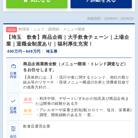
掲載期間：26/08/04～26/08/24
料理長・シェフ・調理師・メニュー開発
NEW
【埼玉 飲食】商品企画｜大手飲食チェーン｜上場企
業｜退職金制度あり｜福利厚生充実！
400万円～649万円
埼玉県
商品企画業務全般（メニュー開発・トレンド調査など）
をお任せします。
仕事
内容
【具体的には…】 ・流行や食に関するトレンド、他社の取り
組み等のリサーチ ・現状メニュー構成の分析と消費者目線で
の改善方針の…
・和洋中韓、デザートいずれかの知見及び商品企画ま
必須
たは開発の経験がある方
応募
・アレルギーや栄養士的知識(カロリー、塩分、栄養素)
歓迎
資格
・調理、開発経験のある方 ・普…
飲食店運営企業
会社