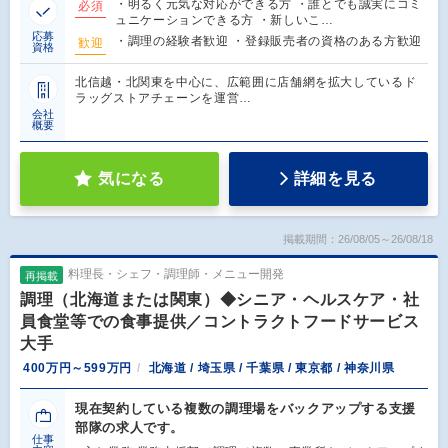
・明るく元気な対応ができる方 ・誰とでも誠実にコミ
必須
ュニケーションできる方 ・新しいこ…
応募
・調理の経験者歓迎 ・登録販売者の資格のある方歓迎
歓迎
資格
北信越・北関東を中心に、広範囲に店舗網を拡大しているド
ラッグストアチェーンを運営…
会社
概要
気になる
詳細を見る
掲載期間：26/08/05～26/08/18
料理長・シェフ・調理師・メニュー開発
再掲載
調理（北海道または関東）◆シニア・ヘルスケア・社
員食堂等での食事提供／コントラクトフードサービス
大手
400万円～599万円
北海道 / 埼玉県 / 千葉県 / 東京都 / 神奈川県
現在契約している複数の調理場をバックアップする支援
部隊の求人です。
仕事