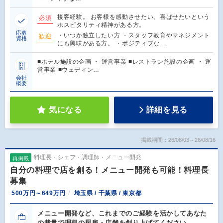
接客経験。 お客様を感動させたい、喜ばせたいという
必須
ホスピタリティ精神がある方。
応募
・いつか独立したい方 ・スタッフ教育やマネジメント
歓迎
資格
にも興味がある方。 ・ポジティブな…
■ホテル施設の企画 ・ 運営事業 ■レストラン施設の企画 ・ 運
営事業 ■ウェディン…
会社
概要
気になる
詳細を見る
掲載期間：26/08/03～26/08/16
料理長・シェフ・調理師・メニュー開発
再掲載
自分の料理で店を創る！メニュー開発も可能！料理長
募集
500万円～649万円
埼玉県 / 千葉県 / 東京都
メニュー開発など、これまでのご経験を活かしてあなた
の裁量で理想の厨房・店舗を創り上げてください。