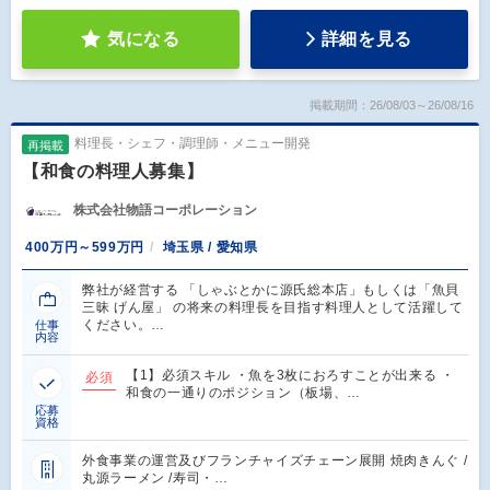
気になる
詳細を見る
掲載期間：26/08/03～26/08/16
料理長・シェフ・調理師・メニュー開発
再掲載
【和食の料理人募集】
株式会社物語コーポレーション
400万円～599万円
埼玉県 / 愛知県
弊社が経営する 「しゃぶとかに源氏総本店」もしくは「魚貝
三昧 げん屋」 の将来の料理長を目指す料理人として活躍して
ください。…
仕事
内容
【1】必須スキル ・魚を3枚におろすことが出来る ・
必須
和食の一通りのポジション（板場、…
応募
資格
外食事業の運営及びフランチャイズチェーン展開 焼肉きんぐ /
丸源ラーメン /寿司・…