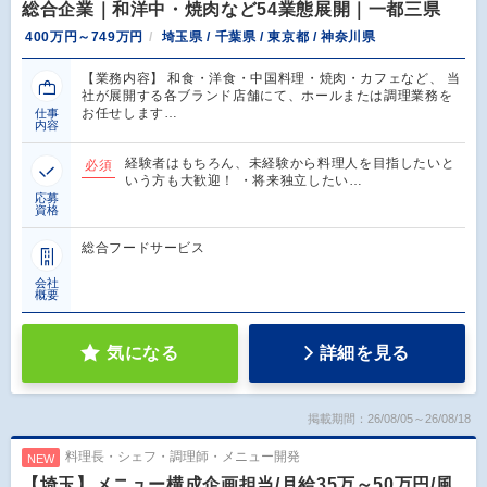
総合企業｜和洋中・焼肉など54業態展開｜一都三県
400万円～749万円
埼玉県 / 千葉県 / 東京都 / 神奈川県
【業務内容】 和食・洋食・中国料理・焼肉・カフェなど、 当
社が展開する各ブランド店舗にて、ホールまたは調理業務を
お任せします…
仕事
内容
経験者はもちろん、未経験から料理人を目指したいと
必須
いう方も大歓迎！ ・将来独立したい…
応募
資格
総合フードサービス
会社
概要
気になる
詳細を見る
掲載期間：26/08/05～26/08/18
料理長・シェフ・調理師・メニュー開発
NEW
【埼玉】メニュー構成企画担当/月給35万～50万円/風