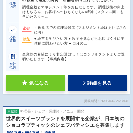
仕事
内容
調理全般とマネジメント等をお任せします。 調理技術の向上
はもちろん、お客様へのおもてなしの精神（スタンス面）も
含めたスタッ…
・飲食店での調理経験者 (マネジメント経験あればさら
必須
に可)
応募
● 経営を学びたい方 ● 数字を見ながらお店づくりに主
歓迎
資格
体的に関わりたい方 ● 自分の…
企業側の希望により非公開 詳しくはコンサルタントよりご説
明いたします 【事業内容】 ・…
会社
概要
気になる
詳細を見る
掲載期間：26/08/03～26/08/31
料理長・シェフ・調理師・メニュー開発
再掲載
世界的スイーツブランドを展開する企業が、日本初の
ショコラブティックのシェフパティシエを募集します
500万円～699万円
埼玉県