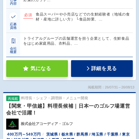
内容
食品スーパーや小売店などでの生鮮経験者（地域の食
必須
材・産地に詳しい方） └食品卸業、…
応募
資格
トライアルグループの店舗運営を担う企業として、生鮮食品
をはじめ家庭用品、衣料品、…
会社
概要
気になる
詳細を見る
掲載期間：26/07/31～26/08/13
料理長・シェフ・調理師・メニュー開発
再掲載
【関東・甲信越】料理長候補｜日本一のゴルフ場運営
会社で活躍！
株式会社アコーディア・ゴルフ
400万円～549万円
茨城県 / 栃木県 / 群馬県 / 埼玉県 / 千葉県 / 東京