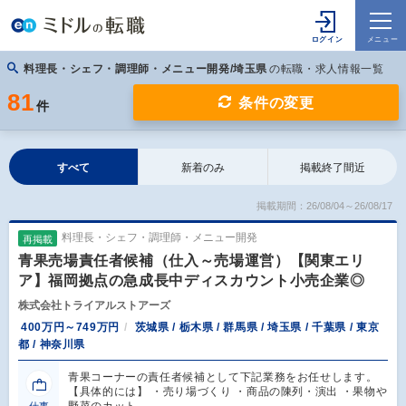
料理長・シェフ・調理師・メニュー開発/埼玉県
の転職・求人情報一覧
81
条件の変更
件
すべて
新着のみ
掲載終了間近
掲載期間：26/08/04～26/08/17
料理長・シェフ・調理師・メニュー開発
再掲載
青果売場責任者候補（仕入～売場運営）【関東エリ
ア】福岡拠点の急成長中ディスカウント小売企業◎
株式会社トライアルストアーズ
400万円～749万円
茨城県 / 栃木県 / 群馬県 / 埼玉県 / 千葉県 / 東京
都 / 神奈川県
青果コーナーの責任者候補として下記業務をお任せします。
【具体的には】 ・売り場づくり ・商品の陳列・演出 ・果物や
野菜のカット…
仕事