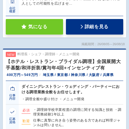
人としての可能性を広げませ…
会社
概要
気になる
詳細を見る
掲載期間：26/08/05～26/08/18
料理長・シェフ・調理師・メニュー開発
NEW
【ホテル・レストラン・ブライダル調理】全国展開大
手基盤/和洋折衷/賞与年4回+インセンティブ有
400万円～549万円
埼玉県 / 東京都 / 神奈川県 / 大阪府 / 兵庫県
ダイニングレストラン・ウェディング・パーティーにお
ける調理業務全般をお任せします。
仕事
内容
・調理全般や盛り付け ・メニュー開発
・調理師学校卒業程度の調理に関する知識と技術 ・調
必須
理実務経験1年以上
応募
仕事に真摯に向き合う姿勢のある方であれば料理ジャ
歓迎
資格
ンルは問いません。