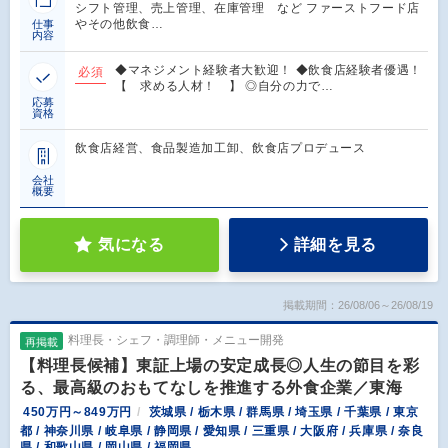
シフト管理、売上管理、在庫管理 など ファーストフード店
やその他飲食…
仕事
内容
◆マネジメント経験者大歓迎！ ◆飲食店経験者優遇！
必須
【 求める人材！ 】 ◎自分の力で…
応募
資格
飲食店経営、食品製造加工卸、飲食店プロデュース
会社
概要
気になる
詳細を見る
掲載期間：26/08/06～26/08/19
料理長・シェフ・調理師・メニュー開発
再掲載
【料理長候補】東証上場の安定成長◎人生の節目を彩
る、最高級のおもてなしを推進する外食企業／東海
450万円～849万円
茨城県 / 栃木県 / 群馬県 / 埼玉県 / 千葉県 / 東京
都 / 神奈川県 / 岐阜県 / 静岡県 / 愛知県 / 三重県 / 大阪府 / 兵庫県 / 奈良
県 / 和歌山県 / 岡山県 / 福岡県