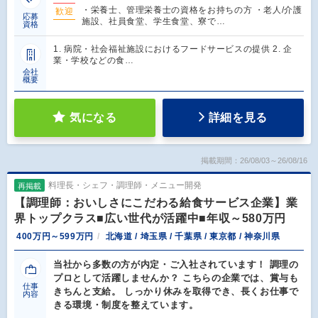
・栄養士、管理栄養士の資格をお持ちの方 ・老人/介護
歓迎
応募
施設、社員食堂、学生食堂、寮で…
資格
1. 病院・社会福祉施設におけるフードサービスの提供 2. 企
業・学校などの食…
会社
概要
気になる
詳細を見る
掲載期間：26/08/03～26/08/16
料理長・シェフ・調理師・メニュー開発
再掲載
【調理師：おいしさにこだわる給食サービス企業】業
界トップクラス■広い世代が活躍中■年収～580万円
400万円～599万円
北海道 / 埼玉県 / 千葉県 / 東京都 / 神奈川県
当社から多数の方が内定・ご入社されています！ 調理の
プロとして活躍しませんか？ こちらの企業では、賞与も
仕事
きちんと支給。 しっかり休みを取得でき、長くお仕事で
内容
きる環境・制度を整えています。