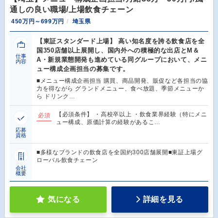
通しの良い職場/上場飲食チェーン
450万円～699万円
埼玉県
【東証スタンダード上場】 高い知名度を誇る飲食店を全
国350店舗以上展開し、国内外への積極的な出店とM＆
仕事
A・新規業態開発も進めている同グループにおいて、メニ
内容
ュー構成企画担当の募集です。
■メニュー構成企画担当 購買、商品開発、販促など各担当の協
力を得ながら グランドメニュー、食べ放題、季節メニューか
ら ドリンク…
【必須条件】 ・高校卒以上 ・飲食業界経験（特にメニ
必須
ュー構成、原価計算の経験があるこ…
応募
資格
■多様なブランドの飲食店を全国約300店舗展開■東証上場グ
ローバル飲食チェーン
会社
概要
気になる
詳細を見る