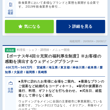
飲食業界において多様なブランドと業態を展開する企業で
す。 2019年飲食業界を牽引…
会社
概要
気になる
詳細を見る
掲載期間：26/08/04～26/08/17
料理長・シェフ・調理師・メニュー開発
再掲載
【ボーナス年4回☆充実の福利厚生制度】※お客様の
感動を演出するウェディングプランナー
400万円～549万円
宮城県 / 埼玉県 / 東京都 / 神奈川県 / 岐阜県 / 愛
知県 / 大阪府 / 福岡県 / 長崎県
■見学に訪れたお客様に会場をご案内。 ■最適なプランの
ご提案など結婚式をコーディネート。 ■挙式や披露宴の
仕事
進行、料理、ギフトなどを打ち合わせ。 ■式当日、総監
内容
督として滞りなく遂行。
ウェディングをメインに全国の主要都市に事業展開している
企業です。 フレンチだけではなく、イタリアン、和食やイノ
ベーティブな…