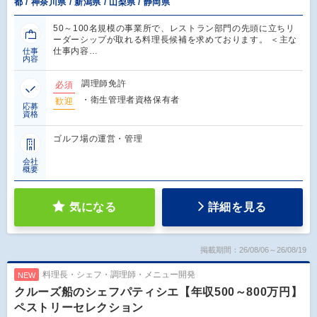
都 / 神奈川県 / 新潟県 / 山梨県 / 静岡県
50～100名規模の事業所で、レストラン部門の先頭に立ちリ
ーダーシップが取れる料理長候補を求めております。 ＜主な
仕事内容…
仕事
内容
調理師免許
必須
・衛生管理者資格保有者
歓迎
応募
資格
ゴルフ場の運営・管理
会社
概要
気になる
詳細を見る
掲載期間：26/08/06～26/08/19
料理長・シェフ・調理師・メニュー開発
NEW
クルーズ船のシェフパティシエ【年収500～800万円】
ペストリーセレクション