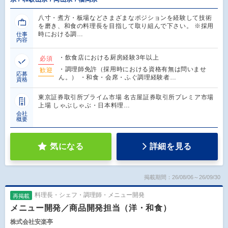
八寸・煮方・板場などさまざまなポジションを経験して技術
を磨き、和食の料理長を目指して取り組んで下さい。 ※採用
時における調…
仕事
内容
・飲食店における厨房経験3年以上
必須
・調理師免許（採用時における資格有無は問いませ
歓迎
応募
ん。） ・和食・会席・ふぐ調理経験者…
資格
東京証券取引所プライム市場 名古屋証券取引所プレミア市場
上場 しゃぶしゃぶ・日本料理…
会社
概要
気になる
詳細を見る
掲載期間：26/08/06～26/09/30
料理長・シェフ・調理師・メニュー開発
再掲載
メニュー開発／商品開発担当（洋・和食）
株式会社安楽亭