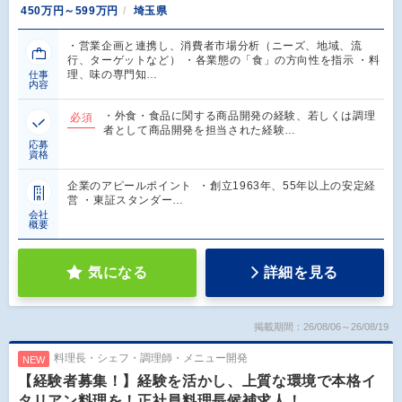
450万円～599万円
埼玉県
・営業企画と連携し、消費者市場分析（ニーズ、地域、流
行、ターゲットなど） ・各業態の「食」の方向性を指示 ・料
理、味の専門知…
仕事
内容
・外食・食品に関する商品開発の経験、若しくは調理
必須
者として商品開発を担当された経験…
応募
資格
企業のアピールポイント ・創立1963年、55年以上の安定経
営 ・東証スタンダー…
会社
概要
気になる
詳細を見る
掲載期間：26/08/06～26/08/19
料理長・シェフ・調理師・メニュー開発
NEW
【経験者募集！】経験を活かし、上質な環境で本格イ
タリアン料理を！正社員料理長候補求人！