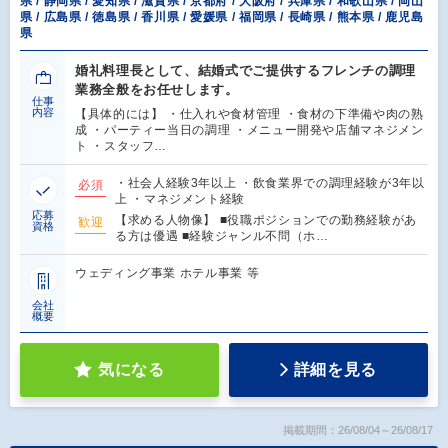
県 / 静岡県 / 愛知県 / 滋賀県 / 京都府 / 大阪府 / 兵庫県 / 和歌山県 / 岡山
県 / 広島県 / 徳島県 / 香川県 / 愛媛県 / 福岡県 / 長崎県 / 熊本県 / 鹿児島
県
婚礼料理長として、結婚式でご提供するフレンチの調理
業務全般をお任せします。
仕事
内容
【具体的には】 ・仕入れや食材管理 ・食材の下準備や肉の熟
成 ・パーティー当日の調理 ・メニュー開発や店舗マネジメン
ト ・スタッフ…
・社会人経験3年以上 ・飲食業界での調理経験が3年以
必須
上 ・マネジメント経験
応募
【求める人物像】 ■役職ポジションでの勤務経験があ
歓迎
資格
る方は優遇 ■経験ジャンル不問（ホ…
ウェディング事業 ホテル事業 等
会社
概要
気になる
詳細を見る
掲載期間：26/08/04～26/08/17