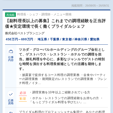
掲載期間：26/08/05～26/08/31
料理長・シェフ・調理師・メニュー開発
再掲載
【副料理長以上の募集】これまでの調理経験を正当評
価★安定環境で長く働くブライダルシェフ
株式会社ベストプランニング
450万円～699万円
埼玉県 / 千葉県 / 東京都 / 神奈川県 / 愛知県
ツカダ・グローバルホールディングのグループ会社とし
て、ゲストハウス・レストラン・ホテルでの調理を担
仕事
当。婚礼料理を中心に、多彩なジャンルでゲストの特別
内容
な時間を演出する料理長候補としての活躍を期待しま
す。
・披露宴で提供するコース料理の調理業務 ・会食やパーティ
ーの調理業務 ・期間限定のレストランでの調理業務 ・フレン
チ料理／イタ…
・調理実務を10年以上ご経験されている方
必須
・ホテル・レストランでの調理経験をお持ちの方 ・
歓迎
応募
「もっとブライダル料理を学びたい」…
資格
ブライダル料理のプロフェッショナル集団で、あなたの料理