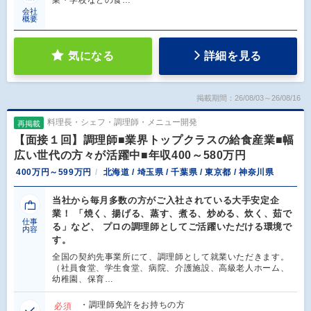
会社
概要
気になる
詳細を見る
掲載期間：26/08/03～26/08/16
料理長・シェフ・調理師・メニュー開発
再掲載
【面接１回】調理師■業界トップクラスの給食産業■幅
広い世代の方々が活躍中■年収400～580万円
400万円～599万円
北海道 / 埼玉県 / 千葉県 / 東京都 / 神奈川県
当社から毎月多数の方がご入社されている大手安定企
業！ 「焼く、揚げる、蒸す、煮る、炒める、炊く、茹で
仕事
る」など、 プロの調理師としてご活躍いただける環境で
内容
す。
全国の契約先事業所にて、調理師として就業いただきます。
（社員食堂、学生食堂、病院、介護施設、高級老人ホーム、
幼稚園、保育…
・調理師免許をお持ちの方
必須