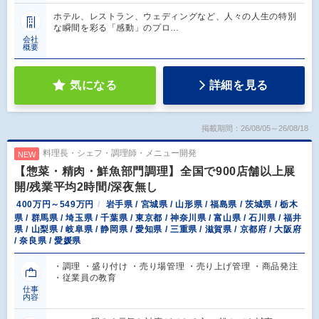
ホテル、レストラン、ウェディングなど、人々の人生の特別
な瞬間を彩る「感動」のプロ…
会社
概要
気になる
詳細を見る
掲載期間：26/08/05～26/08/18
料理長・シェフ・調理師・メニュー開発
NEW
【惣菜・精肉・鮮魚部門調理】全国で900店舗以上展
開/残業平均2時間/深夜無し
400万円～549万円
岩手県 / 宮城県 / 山形県 / 福島県 / 茨城県 / 栃木
県 / 群馬県 / 埼玉県 / 千葉県 / 東京都 / 神奈川県 / 富山県 / 石川県 / 福井
県 / 山梨県 / 岐阜県 / 静岡県 / 愛知県 / 三重県 / 滋賀県 / 京都府 / 大阪府
/ 奈良県 / 愛媛県
・調理 ・盛り付け ・売り場管理 ・売り上げ管理 ・商品発注
・従業員の教育
仕事
内容