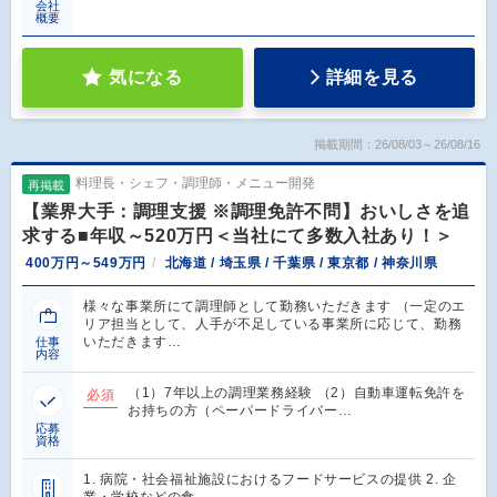
会社
概要
気になる
詳細を見る
掲載期間：26/08/03～26/08/16
料理長・シェフ・調理師・メニュー開発
再掲載
【業界大手：調理支援 ※調理免許不問】おいしさを追
求する■年収～520万円＜当社にて多数入社あり！＞
400万円～549万円
北海道 / 埼玉県 / 千葉県 / 東京都 / 神奈川県
様々な事業所にて調理師として勤務いただきます （一定のエ
リア担当として、人手が不足している事業所に応じて、勤務
いただきます…
仕事
内容
（1）7年以上の調理業務経験 （2）自動車運転免許を
必須
お持ちの方（ペーパードライバー…
応募
資格
1. 病院・社会福祉施設におけるフードサービスの提供 2. 企
業・学校などの食…