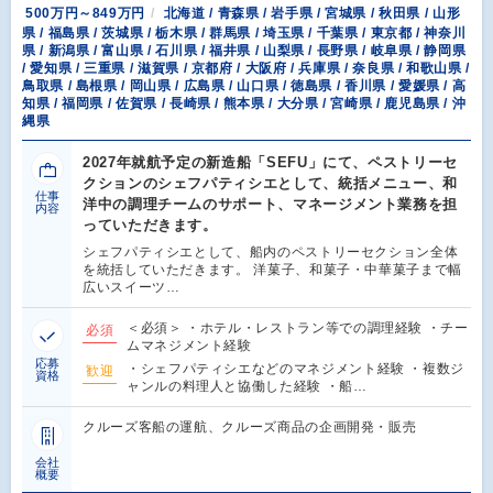
500万円～849万円
北海道 / 青森県 / 岩手県 / 宮城県 / 秋田県 / 山形
県 / 福島県 / 茨城県 / 栃木県 / 群馬県 / 埼玉県 / 千葉県 / 東京都 / 神奈川
県 / 新潟県 / 富山県 / 石川県 / 福井県 / 山梨県 / 長野県 / 岐阜県 / 静岡県
/ 愛知県 / 三重県 / 滋賀県 / 京都府 / 大阪府 / 兵庫県 / 奈良県 / 和歌山県 /
鳥取県 / 島根県 / 岡山県 / 広島県 / 山口県 / 徳島県 / 香川県 / 愛媛県 / 高
知県 / 福岡県 / 佐賀県 / 長崎県 / 熊本県 / 大分県 / 宮崎県 / 鹿児島県 / 沖
縄県
2027年就航予定の新造船「SEFU」にて、ペストリーセ
クションのシェフパティシエとして、統括メニュー、和
仕事
洋中の調理チームのサポート、マネージメント業務を担
内容
っていただきます。
シェフパティシエとして、船内のペストリーセクション全体
を統括していただきます。 洋菓子、和菓子・中華菓子まで幅
広いスイーツ…
＜必須＞ ・ホテル・レストラン等での調理経験 ・チー
必須
ムマネジメント経験
応募
・シェフパティシエなどのマネジメント経験 ・複数ジ
歓迎
資格
ャンルの料理人と協働した経験 ・船…
クルーズ客船の運航、クルーズ商品の企画開発・販売
会社
概要